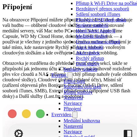
Přístup k Wi-Fi Drive na počíta
Připojení
Bezdrátový přenos souborů
Sdílení souborů iTunes
Na obrazovce Připojení můžete připojit každý zdroj, který obsahuje
Připojení USB flash disku
vaši hudbu — oblíbené cloudové služby, samostatně hostované
Správce souborů
mediální servery, váš Mac nebo PC, osobní NAS, Apple Time
Horní panel nástrojů
Capsule, WD My Cloud Home, dokonce USB flash disk — a
Možnosti složky
používat je všechny z jediného sjednoceného rozhraní. Připojení je
Úprava online souborů
také místo, kde nastavujete Rychlý přístup k hluboko vnořeným
Akce souborů
cloudovým složkám a kde ověřujete Last.fm pro scrobbling.
Akce složek
Rychlý přístup
Obrazovka je rozdělena do přehledně označených sekcí, takže se
Další služby
přizpůsobí jak jednomu účtu iCloud Drive, tak knihovně rozložené
Seznamy skladeb
přes více cloudů a NAS zařízení: Rychlý přístup nahoře (vaše oblíben
Evertag
cloudové složky), Cloudové úložiště (přidané účty), Místní síť
Editor tagů
(zařízení objevená přes Bonjour), Počítač (Wi-Fi Drive, sdílení
Mapování polí tagů
souborů iTunes, SMB), Externí příslušenství (připojené USB flash
Místní soubory
disky) a Další služby (Last.fm a podobné).
Nastavení
Navigace
Připojení
Evervideo
Mediální knihovna
Nastavení
Navigace