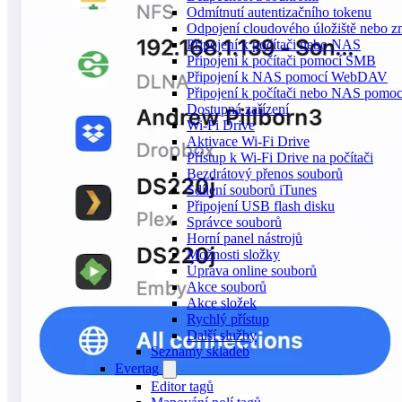
Odmítnutí autentizačního tokenu
Odpojení cloudového úložiště nebo z
Připojení k počítači nebo NAS
Připojení k počítači pomocí SMB
Připojení k NAS pomocí WebDAV
Připojení k počítači nebo NAS pom
Dostupná zařízení
Wi-Fi Drive
Aktivace Wi-Fi Drive
Přístup k Wi-Fi Drive na počítači
Bezdrátový přenos souborů
Sdílení souborů iTunes
Připojení USB flash disku
Správce souborů
Horní panel nástrojů
Možnosti složky
Úprava online souborů
Akce souborů
Akce složek
Rychlý přístup
Další služby
Seznamy skladeb
Evertag
Editor tagů