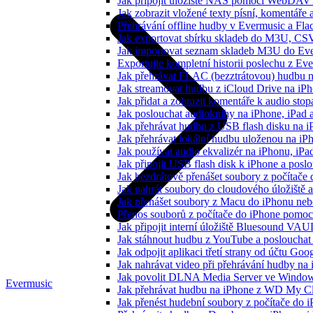
Jak připojit úložiště NAS pomocí WebDAV 
Jak zobrazit vložené texty písní, komentá
Přehrávání offline hudby v Evermusic a Fla
Jak exportovat sbírku skladeb do M3U, CS
Jak importovat seznam skladeb M3U do Eve
Exportujte kompletní historii poslechu z Ev
Jak přehrávat FLAC (bezztrátovou) hudbu 
Jak streamovat hudbu z iCloud Drive na i
Jak přidat a zobrazit komentáře k audio st
Jak poslouchat audioknihy na iPhone, iPad
Jak přehrávat hudbu z USB flash disku na 
Jak přehrávat lokální hudbu uloženou na i
Jak používat audio ekvalizér na iPhonu, iP
Jak připojit USB flash disk k iPhone a pos
Jak bezdrátově přenášet soubory z počítač
Jak nahrát soubory do cloudového úložiště a
Jak přenášet soubory z Macu do iPhonu ne
Přenos souborů z počítače do iPhone pomo
Jak připojit interní úložiště Bluesound VAU
Jak stáhnout hudbu z YouTube a poslouchat 
Jak odpojit aplikaci třetí strany od účtu Goo
Jak nahrávat video při přehrávání hudby na
Jak povolit DLNA Media Server ve Windows
Evermusic
Jak přehrávat hudbu na iPhone z WD My 
Jak přenést hudební soubory z počítače do