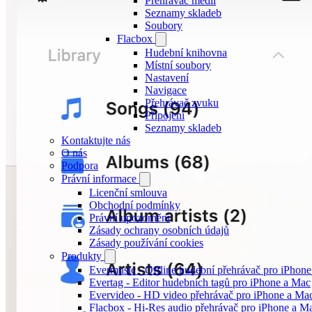
Přehrávač médií
Seznamy skladeb
Soubory
Flacbox
Hudební knihovna
Místní soubory
Nastavení
Navigace
Přehrávač zvuku
Připojení
Seznamy skladeb
Kontaktujte nás
O nás
Podpora
Právní informace
Licenční smlouva
Obchodní podmínky
Právní upozornění
Zásady ochrany osobních údajů
Zásady používání cookies
Produkty
Evermusic - Offline hudební přehrávač pro iPhon
Evertag - Editor hudebních tagů pro iPhone a Mac
Evervideo - HD video přehrávač pro iPhone a Ma
Flacbox - Hi-Res audio přehrávač pro iPhone a M