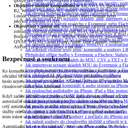
(pouze pro čtení — přehrávání a stahování).
Jak změnit obaly alb pro lokální skladby na Spotify: pod
Objektové úložiště kompatibilní se S3:
AWS S3, Backblaze
Jak upravit texty písní v audio souborech na iPhone n
B2, Wasabi, Cloudflare R2, MinIO, DigitalOcean Spaces,
Jak přenést hudební knihovnu mezi zařízeními v Evermu
Linode Object Storage, IBM Cloud Object Storage nebo
Jak archivovat (ZIP) seznamy skladeb, alba, interprety a 
jakýkoli endpoint S3 API.
Jak scrobblovat historii poslechu z Evermusic nebo Flac
Objevování v místní síti:
sekce Dostupná zařízení automatick
Jak používat dynamické widgety Právě se přehrává v E
zobrazuje všechna zařízení ve vaší Wi-Fi, která se inzerují přes
Průvodce krok za krokem: Import vaší knihovny iCloud
Bonjour / mDNS — Plex, Jellyfin, Emby servery, Synology,
Jak připojit Synology NAS a poslouchat hudbu na iPho
QNAP, WD My Cloud Home, Apple Time Capsule, routery
Jak připojit úložiště NAS pomocí WebDAV a posloucha
AirPort s připojenými disky a tak dále.
Jak zobrazit vložené texty písní, komentáře a soubory
Přehrávání offline hudby v Evermusic a Flacbox: Stahov
Bezpečnost a soukromí
Jak exportovat sbírku skladeb do M3U, CSV a TXT v E
Jak importovat seznam skladeb M3U do Evermusic a Fl
Exportujte kompletní historii poslechu z Evermusic a Fl
Ke komunikaci s připojenými cloudovými službami používáme pouz
Jak přehrávat FLAC (bezztrátovou) hudbu na iPhone
oficiální SDK a zabezpečené připojení. Vaše přihlašovací jméno a
Jak streamovat hudbu z iCloud Drive na iPhonu nebo M
heslo nejsou dostupné pro aplikaci. Všechny požadavky z aplikace na
Jak přidat a zobrazit komentáře k audio stopám na iPho
cloudovou službu jsou šifrované.
Jak poslouchat audioknihy na iPhone, iPad a Mac pomo
Jak přehrávat hudbu z USB flash disku na iPhone s Eve
Když zadáte přihlašovací jméno a heslo, aplikace vám zobrazí oficiáln
Jak přehrávat lokální hudbu uloženou na iPhonu nebo M
autorizační stránku poskytnutou poskytovatelem cloudové služby a
Jak používat audio ekvalizér na iPhonu, iPadu nebo Mac
celý autorizační proces probíhá mimo aplikaci. Poskytovatel cloudové
Jak připojit USB flash disk k iPhone a poslouchat hudb
služby odešle do aplikace autentizační token po úspěšné autorizaci a
Jak bezdrátově přenášet soubory z počítače do iPhonu 
tento token se používá pro volání API.
Jak nahrát soubory do cloudového úložiště a připojit je
Autentizační token je digitální klíč, který umožňuje aplikacím třetích
Jak přenášet soubory z Macu do iPhonu nebo iPadu pom