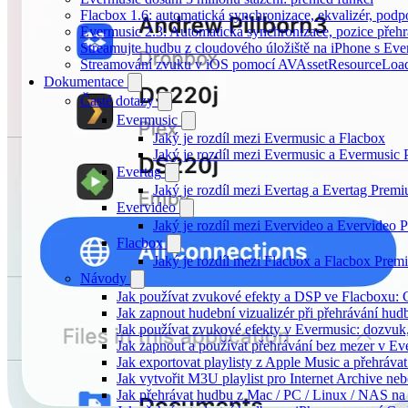
Flacbox 1.6: automatická synchronizace, ekvalizér, po
Evermusic 2.3: Automatická synchronizace, pozice přehr
Streamujte hudbu z cloudového úložiště na iPhone s Eve
Streamování zvuku v iOS pomocí AVAssetResourceLoa
Dokumentace
Časté dotazy
Evermusic
Jaký je rozdíl mezi Evermusic a Flacbox
Jaký je rozdíl mezi Evermusic a Evermusic
Evertag
Jaký je rozdíl mezi Evertag a Evertag Prem
Evervideo
Jaký je rozdíl mezi Evervideo a Evervideo
Flacbox
Jaký je rozdíl mezi Flacbox a Flacbox Pre
Návody
Jak používat zvukové efekty a DSP ve Flacboxu: Co
Jak zapnout hudební vizualizér při přehrávání hu
Jak používat zvukové efekty v Evermusic: dozvuk, 
Jak zapnout a používat přehrávání bez mezer v Ev
Jak exportovat playlisty z Apple Music a přehráva
Jak vytvořit M3U playlist pro Internet Archive ne
Jak přehrávat hudbu z Mac / PC / Linux / NAS 