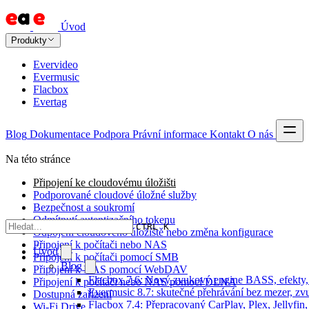
Úvod
Produkty
Evervideo
Evermusic
Flacbox
Evertag
Blog
Dokumentace
Podpora
Právní informace
Kontakt
O nás
Na této stránce
Připojení ke cloudovému úložišti
Podporované cloudové úložné služby
Bezpečnost a soukromí
Odmítnutí autentizačního tokenu
CTRL K
Odpojení cloudového úložiště nebo změna konfigurace
Připojení k počítači nebo NAS
Úvod
Připojení k počítači pomocí SMB
Blog
Připojení k NAS pomocí WebDAV
Flacbox 7.6: Nový zvukový engine BASS, efekty, 
Připojení k počítači nebo NAS pomocí DLNA
Evermusic 8.7: skutečné přehrávání bez mezer, zvu
Dostupná zařízení
Flacbox 7.4: Přepracovaný CarPlay, Plex, Jellyfi
Wi-Fi Drive