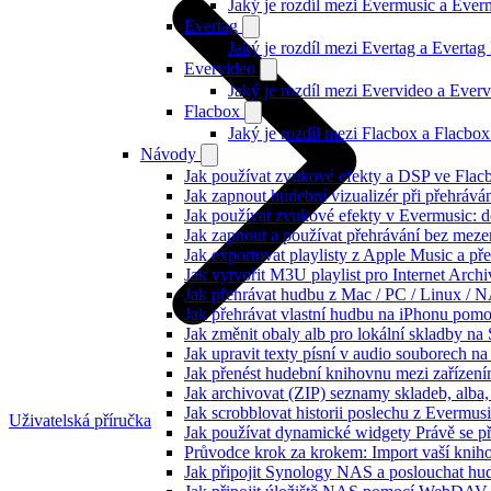
Jaký je rozdíl mezi Evermusic a Eve
Evertag
Jaký je rozdíl mezi Evertag a Everta
Evervideo
Jaký je rozdíl mezi Evervideo a Eve
Flacbox
Jaký je rozdíl mezi Flacbox a Flacb
Návody
Jak používat zvukové efekty a DSP ve Flacbo
Jak zapnout hudební vizualizér při přehráv
Jak používat zvukové efekty v Evermusic: do
Jak zapnout a používat přehrávání bez meze
Jak exportovat playlisty z Apple Music a p
Jak vytvořit M3U playlist pro Internet Arc
Jak přehrávat hudbu z Mac / PC / Linux /
Jak přehrávat vlastní hudbu na iPhonu pom
Jak změnit obaly alb pro lokální skladby na
Jak upravit texty písní v audio souborech
Jak přenést hudební knihovnu mezi zařízen
Jak archivovat (ZIP) seznamy skladeb, alba, 
Jak scrobblovat historii poslechu z Evermus
Uživatelská příručka
Jak používat dynamické widgety Právě se p
Průvodce krok za krokem: Import vaší knih
Jak připojit Synology NAS a poslouchat h