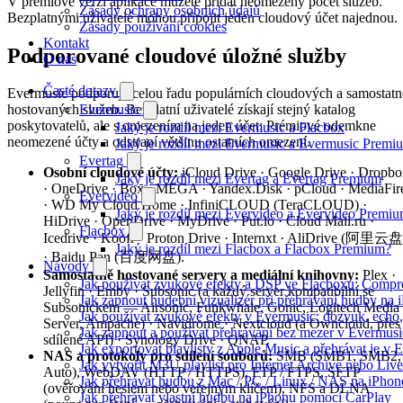
V prémiové verzi aplikace můžete přidat neomezený počet služeb.
Zásady ochrany osobních údajů
Bezplatnými uživatelé mohou připojit jeden cloudový účet najednou.
Zásady používání cookies
Kontakt
Podporované cloudové úložné služby
O nás
Časté dotazy
Evermusic podporuje celou řadu populárních cloudových a samostatn
Evermusic
hostovaných služeb. Bezplatní uživatelé získají stejný katalog
poskytovatelů, ale s omezením na jeden účet; Prémiové odemkne
Jaký je rozdíl mezi Evermusic a Flacbox
neomezené účty a odstraní většinu ostatních omezení.
Jaký je rozdíl mezi Evermusic a Evermusic Premi
Evertag
Osobní cloudové účty:
iCloud Drive · Google Drive · Dropb
Jaký je rozdíl mezi Evertag a Evertag Premium
· OneDrive · Box · MEGA · Yandex.Disk · pCloud · MediaFir
Evervideo
· WD My Cloud Home · InfiniCLOUD (TeraCLOUD) ·
Jaký je rozdíl mezi Evervideo a Evervideo Premi
HiDrive · OpenDrive · MyDrive · Put.io · Cloud Mail.ru ·
Flacbox
Icedrive · Koofr · Proton Drive · Internxt · AliDrive (阿里云盘
Jaký je rozdíl mezi Flacbox a Flacbox Premium?
· Baidu Pan (百度网盘).
Návody
Samostatně hostované servery a mediální knihovny:
Plex ·
Jak používat zvukové efekty a DSP ve Flacboxu: Compress
Jellyfin · Emby · Subsonic (a každý server kompatibilní se
Jak zapnout hudební vizualizér při přehrávání hudby na
Subsonickem — Airsonic, Funkwhale, Gonic, Logitech Media
Jak používat zvukové efekty v Evermusic: dozvuk, echo, z
Server, Ampache) · Navidrome · Nextcloud (a Owncloud, přes
Jak zapnout a používat přehrávání bez mezer v Evermusi
sdílené API) · Synology Drive · QNAP.
Jak exportovat playlisty z Apple Music a přehrávat je v
NAS a protokoly pro sdílení souborů:
SMB (SMB1, SMB2,
Jak vytvořit M3U playlist pro Internet Archive nebo Liv
Auto), WebDAV (HTTP / HTTPS), FTP / FTPS, SFTP
Jak přehrávat hudbu z Mac / PC / Linux / NAS na iPh
(ověřování heslem nebo veřejným klíčem), NFS a DLNA
Jak přehrávat vlastní hudbu na iPhonu pomocí CarPlay