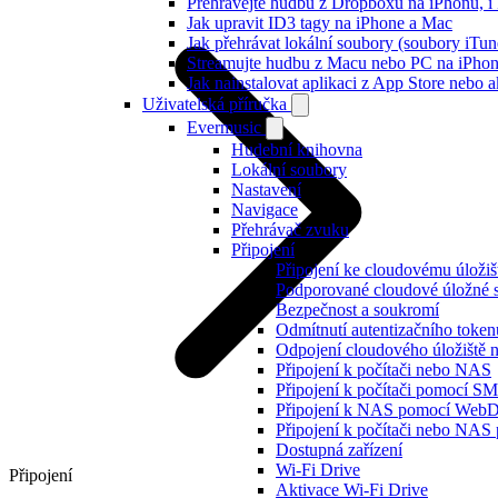
Přehrávejte hudbu z Dropboxu na iPhonu, i k
Jak upravit ID3 tagy na iPhone a Mac
Jak přehrávat lokální soubory (soubory iTu
Streamujte hudbu z Macu nebo PC na iPh
Jak nainstalovat aplikaci z App Store nebo
Uživatelská příručka
Evermusic
Hudební knihovna
Lokální soubory
Nastavení
Navigace
Přehrávač zvuku
Připojení
Připojení ke cloudovému úložiš
Podporované cloudové úložné 
Bezpečnost a soukromí
Odmítnutí autentizačního token
Odpojení cloudového úložiště 
Připojení k počítači nebo NAS
Připojení k počítači pomocí S
Připojení k NAS pomocí We
Připojení k počítači nebo N
Dostupná zařízení
Wi-Fi Drive
Připojení
Aktivace Wi-Fi Drive