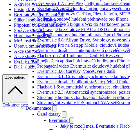
Evervideo 1.7: nové Plex, Jellyfin, cloudové strea
Aktivace Wi-Fi Drive
Evertag 4.2: nová cloudová připojení a vysvětlení 
Přístup k Wi-Fi Drive na počítači
Evermusic 8.6: nový CarPlay, Plex, Jellyfin, SFTP
Bezdrátový přenos souborů
Nejlepší cloudové hudební přehrávače pro iPhone
Sdílení souborů iTunes
Export příspěvků blogu z Wix do Markdown pom
Připojení USB flash disku
Přehrávejte bezztrátové FLAC a DSD na iPhone 
Správce souborů
Nejlepší cloudový hudební přehrávač pro iPhone a
Horní panel nástrojů
Evermusic 6.8: Aliyun Drive, Synology, nové styl
Možnosti složky
Evermusic Pro na Setapp Mobile: cloudová hudba
Úprava online souborů
Evermusic dosáhl 11 milionů stažení po celém svě
Akce souborů
Flacbox dosáhl 1 milionu stažení: Hi-Res zvuk
Akce složek
5 nejlepších aplikací přehrávačů hudby pro iPhone
Rychlý přístup
Propagační video Evermusic: cloudový hudební p
Další služby
Evermusic 3.6: CarPlay, VoiceOver a další
Evermusic 3.1: Crossfade, synchronizace knihovny
Zpět nahoru
Evermusic dosáhl 3 milionů stažení: přehled funkc
Flacbox 1.6: automatická synchronizace, ekvaliz
Evermusic 2.3: Automatická synchronizace, pozice
Streamujte hudbu z cloudového úložiště na iPhone
Streamování zvuku v iOS pomocí AVAssetResour
Dokumentace
Dokumentace
Časté dotazy
Evermusic
Jaký je rozdíl mezi Evermusic a Flac