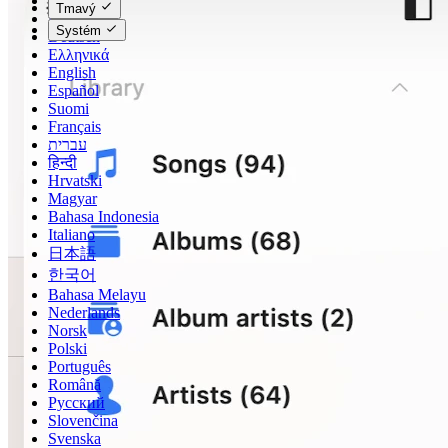
Čeština
Tmavý
Dansk
Systém
Deutsch
Ελληνικά
English
Español
Suomi
Français
עברית
हिन्दी
Hrvatski
Magyar
Bahasa Indonesia
Italiano
日本語
한국어
Bahasa Melayu
Nederlands
Norsk
Polski
Português
Română
Русский
Slovenčina
Svenska