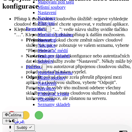
Mapování polí tagů
konfigurace
Místní soubory
Nastavení
Navigace
Přístup k možnostem cloudového úložiště: nejprve vyhledejte
Připojení
cloudové úložiště, které chcete spravovat, v rozhraní aplikace.
Evervideo
Klepněte na tlačítko “…”: vedle názvu služby uvidíte tlačítko
“…”. Klepnutím na něj získáte přístup k dalším možnostem.
Mediální knihovna
Přejmenovat
: pokud chcete změnit název cloudové
Nastavení
služby tak, jak se zobrazuje ve vašem seznamu, vyberte
Navigace
“Přejmenovat”.
Přehrávač médií
Nastavení
: pro úpravu konfigurace nebo autentizačních
Seznamy skladeb
dat cloudové služby zvolte “Nastavení”. Někdy může bý
Soubory
potřeba znovu autorizovat připojenou cloudovou službu,
Flacbox
pokud autorizační token vypršel.
Hudební knihovna
Odpojit
: pokud chcete zcela přerušit připojení mezi
Místní soubory
aplikací a cloudovou službou, vyberte “Odpojit”.
Nastavení
Pamatujte, že výběr této možnosti odebere všechny
Navigace
skladby spojené s touto cloudovou službou z hudební
Přehrávač zvuku
knihovny aplikace, ale zůstanou na serveru.
Připojení
Seznamy skladeb
Čeština
عربي
Català
Světlý