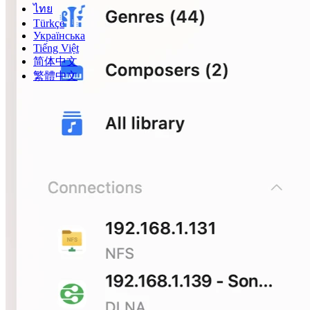
ไทย
Türkçe
Українська
Tiếng Việt
简体中文
繁體中文