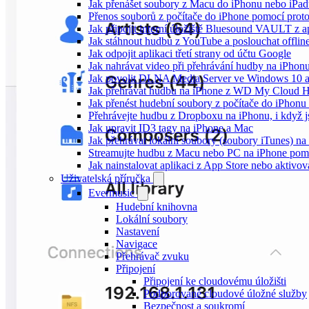
Jak přenášet soubory z Macu do iPhonu nebo iPa
Přenos souborů z počítače do iPhone pomocí pro
Jak připojit interní úložiště Bluesound VAULT z a
Jak stáhnout hudbu z YouTube a poslouchat offlin
Jak odpojit aplikaci třetí strany od účtu Google
Jak nahrávat video při přehrávání hudby na iPhon
Jak povolit DLNA Media Server ve Windows 10 a
Jak přehrávat hudbu na iPhone z WD My Cloud 
Jak přenést hudební soubory z počítače do iPhon
Přehrávejte hudbu z Dropboxu na iPhonu, i když js
Jak upravit ID3 tagy na iPhone a Mac
Jak přehrávat lokální soubory (soubory iTunes) n
Streamujte hudbu z Macu nebo PC na iPhone po
Jak nainstalovat aplikaci z App Store nebo aktiv
Uživatelská příručka
Evermusic
Hudební knihovna
Lokální soubory
Nastavení
Navigace
Přehrávač zvuku
Připojení
Připojení ke cloudovému úložišti
Podporované cloudové úložné služby
Bezpečnost a soukromí