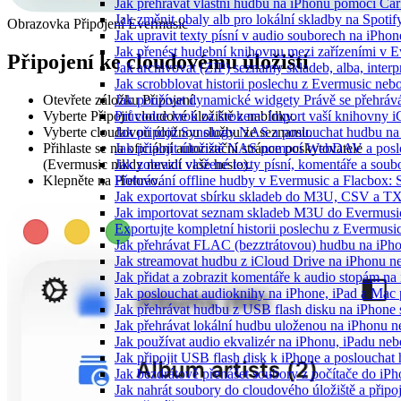
Jak přehrávat vlastní hudbu na iPhonu pomocí Ca
Jak změnit obaly alb pro lokální skladby na Spoti
Obrazovka Připojení Evermusic
Jak upravit texty písní v audio souborech na iP
Jak přenést hudební knihovnu mezi zařízeními v 
Připojení ke cloudovému úložišti
Jak archivovat (ZIP) seznamy skladeb, alba, interp
Jak scrobblovat historii poslechu z Evermusic neb
Otevřete záložku Připojení.
Jak používat dynamické widgety Právě se přehráv
Vyberte Připojit cloudové úložiště z nabídky.
Průvodce krok za krokem: Import vaší knihovny i
Vyberte cloudovou úložnou službu ze seznamu.
Jak připojit Synology NAS a poslouchat hudbu n
Přihlaste se na oficiální autorizační stránce poskytovatele
Jak připojit úložiště NAS pomocí WebDAV a pos
(Evermusic nikdy nevidí vaše heslo).
Jak zobrazit vložené texty písní, komentáře a s
Klepněte na Hotovo.
Přehrávání offline hudby v Evermusic a Flacbox: 
Jak exportovat sbírku skladeb do M3U, CSV a T
Jak importovat seznam skladeb M3U do Evermusi
Exportujte kompletní historii poslechu z Evermusi
Jak přehrávat FLAC (bezztrátovou) hudbu na iPh
Jak streamovat hudbu z iCloud Drive na iPhonu 
Jak přidat a zobrazit komentáře k audio stopám n
Jak poslouchat audioknihy na iPhone, iPad a Ma
Jak přehrávat hudbu z USB flash disku na iPhone
Jak přehrávat lokální hudbu uloženou na iPhonu 
Jak používat audio ekvalizér na iPhonu, iPadu ne
Jak připojit USB flash disk k iPhone a posloucha
Jak bezdrátově přenášet soubory z počítače do i
Jak nahrát soubory do cloudového úložiště a připo