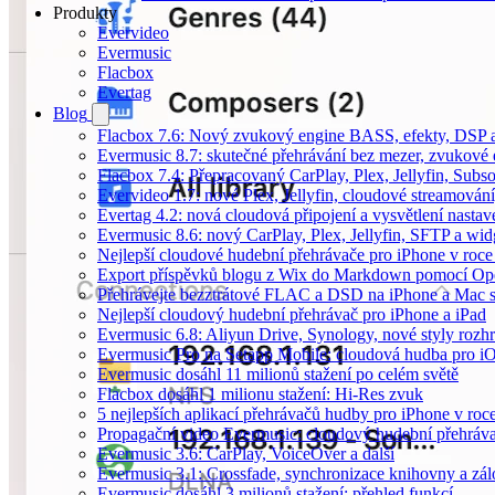
Produkty
Evervideo
Evermusic
Flacbox
Evertag
Blog
Flacbox 7.6: Nový zvukový engine BASS, efekty, DSP a 
Evermusic 8.7: skutečné přehrávání bez mezer, zvukové ef
Flacbox 7.4: Přepracovaný CarPlay, Plex, Jellyfin, Sub
Evervideo 1.7: nové Plex, Jellyfin, cloudové streamování
Evertag 4.2: nová cloudová připojení a vysvětlení nastav
Evermusic 8.6: nový CarPlay, Plex, Jellyfin, SFTP a wid
Nejlepší cloudové hudební přehrávače pro iPhone v roc
Export příspěvků blogu z Wix do Markdown pomocí O
Přehrávejte bezztrátové FLAC a DSD na iPhone a Mac 
Nejlepší cloudový hudební přehrávač pro iPhone a iPad
Evermusic 6.8: Aliyun Drive, Synology, nové styly rozhr
Evermusic Pro na Setapp Mobile: cloudová hudba pro i
Evermusic dosáhl 11 milionů stažení po celém světě
Flacbox dosáhl 1 milionu stažení: Hi-Res zvuk
5 nejlepších aplikací přehrávačů hudby pro iPhone v roc
Propagační video Evermusic: cloudový hudební přehráv
Evermusic 3.6: CarPlay, VoiceOver a další
Evermusic 3.1: Crossfade, synchronizace knihovny a zál
Evermusic dosáhl 3 milionů stažení: přehled funkcí