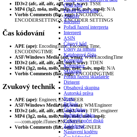
ID3v2 (afc, aif, aifc, aiff, mp3, wav)
: TSSE
Obal alba
MP4 (3g2, m4a, m4b, m4p, m4r, m4v, mp4)
: N/A
Pořadí řazení alba
Vorbis Comments (flac, ogg)
: ENCODING,
Aranžér
ENCODERSETTINGS, ENCODER SETTINGS
Interpret
Pořadí řazení interpreta
Čas kódování
Interpreti
ASIN
Čárový kód
APE (ape)
: EncodingTime, Encoding Time,
Údery za minutu
ENCODINGTIME
Katalogové číslo
ASF/Windows Media (asf, wma)
: WM/EncodingTime
Komentář
ID3v2 (afc, aif, aifc, aiff, mp3, wav)
: TDEN
Kompilace
MP4 (3g2, m4a, m4b, m4p, m4r, m4v, mp4)
: N/A
Skladatel
Vorbis Comments (flac, ogg)
: ENCODINGTIME
Pořadí řazení skladatele
Dirigent
Zvukový technik
Obsahová skupina
Autorská práva
Popis
APE (ape)
: Engineer, ENGINEER
Režisér
ASF/Windows Media (asf, wma)
: WM/Engineer
Číslo disku
ID3v2 (afc, aif, aifc, aiff, mp3, wav)
: TIPL:engineer
Podtitulek disku
MP4 (3g2, m4a, m4b, m4p, m4r, m4v, mp4)
:
Celkový počet disků
—-:com.apple.iTunes:ENGINEER
Zakódoval
Vorbis Comments (flac, ogg)
: ENGINEER
Nastavení kodéru