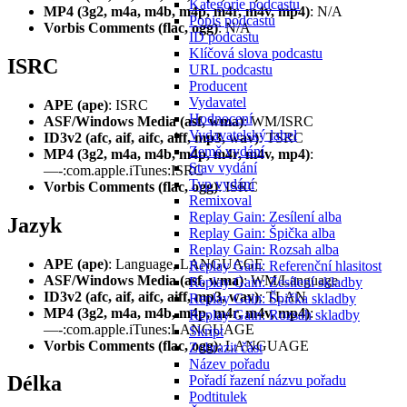
Kategorie podcastu
MP4 (3g2, m4a, m4b, m4p, m4r, m4v, mp4)
: N/A
Popis podcastu
Vorbis Comments (flac, ogg)
: N/A
ID podcastu
Klíčová slova podcastu
ISRC
URL podcastu
Producent
Vydavatel
APE (ape)
: ISRC
Hodnocení
ASF/Windows Media (asf, wma)
: WM/ISRC
Vydavatelský label
ID3v2 (afc, aif, aifc, aiff, mp3, wav)
: TSRC
Země vydání
MP4 (3g2, m4a, m4b, m4p, m4r, m4v, mp4)
:
Stav vydání
—-:com.apple.iTunes:ISRC
Typ vydání
Vorbis Comments (flac, ogg)
: ISRC
Remixoval
Replay Gain: Zesílení alba
Jazyk
Replay Gain: Špička alba
Replay Gain: Rozsah alba
APE (ape)
: Language, LANGUAGE
Replay Gain: Referenční hlasitost
ASF/Windows Media (asf, wma)
: WM/Language
Replay Gain: Zesílení skladby
ID3v2 (afc, aif, aifc, aiff, mp3, wav)
: TLAN
Replay Gain: Špička skladby
MP4 (3g2, m4a, m4b, m4p, m4r, m4v, mp4)
:
Replay Gain: Rozsah skladby
—-:com.apple.iTunes:LANGUAGE
Skript
Vorbis Comments (flac, ogg)
: LANGUAGE
Zobrazit část
Název pořadu
Délka
Pořadí řazení názvu pořadu
Podtitulek