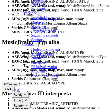
APE (ape)
: MUSICBRAINZ_ALBUMSTATUS
Navigace
ASF/Windows Media (asf, wma)
: MusicBrainz/Album Status
Připojení
ID3v2 (afc, aif, aifc, aiff, mp3, wav)
: TXXX:MusicBrainz
Evervideo
Album Status
Mediální knihovna
MP4 (3g2, m4a, m4b, m4p, m4r, m4v, mp4)
:
Nastavení
—-:com.apple.iTunes:MusicBrainz Album Status
Navigace
Vorbis Comments (flac, ogg)
:
Přehrávač médií
MUSICBRAINZ_ALBUMSTATUS
Seznamy skladeb
Soubory
MusicBrainz: Typ alba
Flacbox
Hudební knihovna
APE (ape)
: MUSICBRAINZ_ALBUMTYPE
Místní soubory
ASF/Windows Media (asf, wma)
: MusicBrainz/Album Type
Nastavení
ID3v2 (afc, aif, aifc, aiff, mp3, wav)
: TXXX:MusicBrainz
Navigace
Album Type
Přehrávač zvuku
MP4 (3g2, m4a, m4b, m4p, m4r, m4v, mp4)
:
Připojení
—-:com.apple.iTunes:MusicBrainz Album Type
Seznamy skladeb
Vorbis Comments (flac, ogg)
:
MUSICBRAINZ_ALBUMTYPE
Čeština
عربي
MusicBrainz: ID interpreta
Català
Světlý
Čeština
Tmavý
Dansk
APE (ape)
: MUSICBRAINZ_ARTISTID
Systém
Deutsch
ASF/Windows Media (asf, wma)
: MusicBrainz/Artist Id