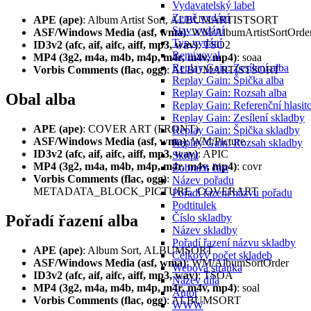
Vydavatelský label
Země vydání
APE (ape)
: Album Artist Sort, ALBUMARTISTSORT
Stav vydání
ASF/Windows Media (asf, wma)
: WM/AlbumArtistSortOrde
Typ vydání
ID3v2 (afc, aif, aifc, aiff, mp3, wav)
: TSO2
Remixoval
MP4 (3g2, m4a, m4b, m4p, m4r, m4v, mp4)
: soaa
Replay Gain: Zesílení alba
Vorbis Comments (flac, ogg)
: ALBUMARTISTSORT
Replay Gain: Špička alba
Replay Gain: Rozsah alba
Obal alba
Replay Gain: Referenční hlasito
Replay Gain: Zesílení skladby
APE (ape)
: COVER ART (FRONT)
Replay Gain: Špička skladby
ASF/Windows Media (asf, wma)
: WM/Picture
Replay Gain: Rozsah skladby
ID3v2 (afc, aif, aifc, aiff, mp3, wav)
: APIC
Skript
MP4 (3g2, m4a, m4b, m4p, m4r, m4v, mp4)
: covr
Zobrazit část
Vorbis Comments (flac, ogg)
:
Název pořadu
METADATA_BLOCK_PICTURE, COVERART
Pořadí řazení názvu pořadu
Podtitulek
Pořadí řazení alba
Číslo skladby
Název skladby
Pořadí řazení názvu skladby
APE (ape)
: Album Sort, ALBUMSORT
Celkový počet skladeb
ASF/Windows Media (asf, wma)
: WM/AlbumSortOrder
Webová stránka
ID3v2 (afc, aif, aifc, aiff, mp3, wav)
: TSOA
Název díla
MP4 (3g2, m4a, m4b, m4p, m4r, m4v, mp4)
: soal
Autor
Vorbis Comments (flac, ogg)
: ALBUMSORT
WWW