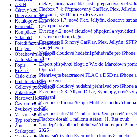
efekty, normalizace hlasitosti, přepracovaný ekvali
ASIN
Flacbox 7.4: Přepracovaný CarPlay, Plex, Jellyfin,
Čárový kód
Subsonic, SFTP pro Hi-Res zvuk
Údery za minutu
Evervideo 1.7: nové Plex, Jellyfin, cloudové strea
Katalogové číslo
gesta přehrávání
Komentář
Evertag 4.2: nová cloudová připojení a vysvětlení
Kompilace
nastavení editoru tagů
Skladatel
Evermusic 8.6: nový CarPlay, Plex, Jellyfin, SFTP
Pořadí řazení skladatele
widget textů
Dirigent
Nejlepší cloudové hudební přehrávače pro iPhone 
Obsahová skupina
2026
Autorská práva
Export příspěvků blogu z Wix do Markdown pom
Popis
OpenAI
Režisér
Přehrávejte bezztrátové FLAC a DSD na iPhone a
Číslo disku
Flacboxem
Podtitulek disku
Nejlepší cloudový hudební přehrávač pro iPhone a
Celkový počet disků
Evermusic 6.8: Aliyun Drive, Synology, nové styl
Zakódoval
rozhraní
Nastavení kodéru
Evermusic Pro na Setapp Mobile: cloudová hudba
Čas kódování
iOS
Zvukový technik
Evermusic dosáhl 11 milionů stažení po celém svě
Vlastník souboru
Flacbox dosáhl 1 milionu stažení: Hi-Res zvuk
Typ souboru
5 nejlepších aplikací přehrávačů hudby pro iPhone
Žánr
2025
Seskupení
Propagační video Evermusic: cloudový hudební
Výchozí tónina