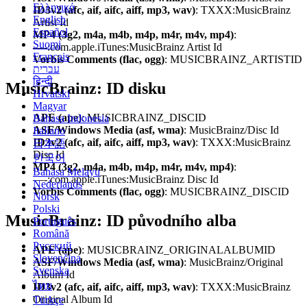
Ελληνικά
ID3v2 (afc, aif, aifc, aiff, mp3, wav)
: TXXX:MusicBrainz
English
Artist Id
Español
MP4 (3g2, m4a, m4b, m4p, m4r, m4v, mp4)
:
Suomi
—-:com.apple.iTunes:MusicBrainz Artist Id
Français
Vorbis Comments (flac, ogg)
: MUSICBRAINZ_ARTISTID
עברית
हिन्दी
MusicBrainz: ID disku
Hrvatski
Magyar
APE (ape)
: MUSICBRAINZ_DISCID
Bahasa Indonesia
ASF/Windows Media (asf, wma)
: MusicBrainz/Disc Id
Italiano
ID3v2 (afc, aif, aifc, aiff, mp3, wav)
: TXXX:MusicBrainz
日本語
Disc Id
한국어
MP4 (3g2, m4a, m4b, m4p, m4r, m4v, mp4)
:
Bahasa Melayu
—-:com.apple.iTunes:MusicBrainz Disc Id
Nederlands
Vorbis Comments (flac, ogg)
: MUSICBRAINZ_DISCID
Norsk
Polski
MusicBrainz: ID původního alba
Português
Română
Русский
APE (ape)
: MUSICBRAINZ_ORIGINALALBUMID
Slovenčina
ASF/Windows Media (asf, wma)
: MusicBrainz/Original
Svenska
Album Id
ไทย
ID3v2 (afc, aif, aifc, aiff, mp3, wav)
: TXXX:MusicBrainz
Original Album Id
Türkçe