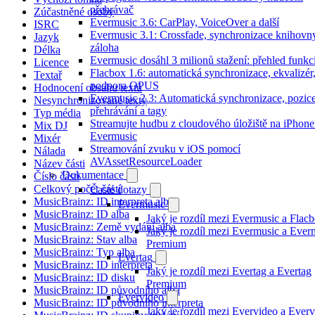
přehrávač
Zúčastněné osoby
Evermusic 3.6: CarPlay, VoiceOver a další
ISRC
Evermusic 3.1: Crossfade, synchronizace knihovn
Jazyk
záloha
Délka
Evermusic dosáhl 3 milionů stažení: přehled funkc
Licence
Flacbox 1.6: automatická synchronizace, ekvalizér
Textař
podpora OPUS
Hodnocení obsahu textů
Evermusic 2.3: Automatická synchronizace, pozic
Nesynchronizované texty
přehrávání a tagy
Typ média
Streamujte hudbu z cloudového úložiště na iPhone
Mix DJ
Evermusic
Mixér
Streamování zvuku v iOS pomocí
Nálada
AVAssetResourceLoader
Název části
Dokumentace
Číslo části
Celkový počet částí
Časté dotazy
MusicBrainz: ID interpreta alba
Evermusic
MusicBrainz: ID alba
Jaký je rozdíl mezi Evermusic a Flac
MusicBrainz: Země vydání alba
Jaký je rozdíl mezi Evermusic a Ever
MusicBrainz: Stav alba
Premium
MusicBrainz: Typ alba
Evertag
MusicBrainz: ID interpreta
Jaký je rozdíl mezi Evertag a Evertag
MusicBrainz: ID disku
Premium
MusicBrainz: ID původního alba
Evervideo
MusicBrainz: ID původního interpreta
Jaký je rozdíl mezi Evervideo a Ever