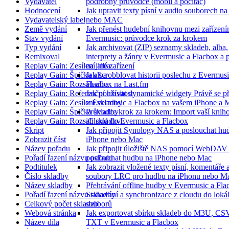
Vydavatel
podrobný průvodce (mobil a počítač)
Hodnocení
Jak upravit texty písní v audio souborech n
Vydavatelský label
nebo MAC
Země vydání
Jak přenést hudební knihovnu mezi zařízení
Stav vydání
Evermusic: průvodce krok za krokem
Typ vydání
Jak archivovat (ZIP) seznamy skladeb, alba,
Remixoval
interprety a žánry v Evermusic a Flacbox a 
Replay Gain: Zesílení alba
na jiné zařízení
Replay Gain: Špička alba
Jak scrobblovat historii poslechu z Evermus
Replay Gain: Rozsah alba
Flacbox na Last.fm
Replay Gain: Referenční hlasitost
Jak používat dynamické widgety Právě se p
Replay Gain: Zesílení skladby
v Evermusic a Flacbox na vašem iPhone a 
Replay Gain: Špička skladby
Průvodce krok za krokem: Import vaší knih
Replay Gain: Rozsah skladby
iCloud do Evermusic a Flacbox
Skript
Jak připojit Synology NAS a poslouchat hu
Zobrazit část
iPhone nebo Mac
Název pořadu
Jak připojit úložiště NAS pomocí WebDAV
Pořadí řazení názvu pořadu
poslouchat hudbu na iPhone nebo Mac
Podtitulek
Jak zobrazit vložené texty písní, komentáře 
Číslo skladby
soubory LRC pro hudbu na iPhonu nebo M
Název skladby
Přehrávání offline hudby v Evermusic a Fla
Pořadí řazení názvu skladby
Stahování a synchronizace z cloudu do loká
Celkový počet skladeb
souborů
Webová stránka
Jak exportovat sbírku skladeb do M3U, CS
Název díla
TXT v Evermusic a Flacbox