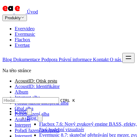
Úvod
Produkty
Evervideo
Evermusic
Flacbox
Evertag
Blog
Dokumentace
Podpora
Právní informace
Kontakt
O nás
Na této stránce
AcoustID: Otisk prstu
AcoustID: Identifikátor
Album
Interpret alba
CTRL K
Pořadí řazení interpreta alba
Obal alba
Úvod
Pořadí řazení alba
Blog
Aranžér
Flacbox 7.6: Nový zvukový engine BASS, efekty
Interpret
živý hudební vizualizér
Pořadí řazení interpreta
Evermusic 8.7: skutečné přehrávání bez mezer, z
Interpreti