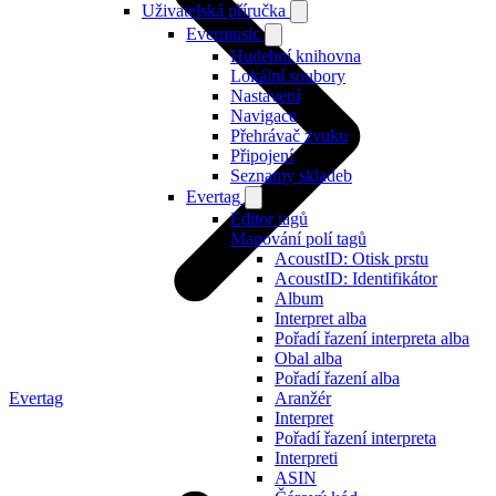
Uživatelská příručka
Evermusic
Hudební knihovna
Lokální soubory
Nastavení
Navigace
Přehrávač zvuku
Připojení
Seznamy skladeb
Evertag
Editor tagů
Mapování polí tagů
AcoustID: Otisk prstu
AcoustID: Identifikátor
Album
Interpret alba
Pořadí řazení interpreta alba
Obal alba
Pořadí řazení alba
Evertag
Aranžér
Interpret
Pořadí řazení interpreta
Interpreti
ASIN