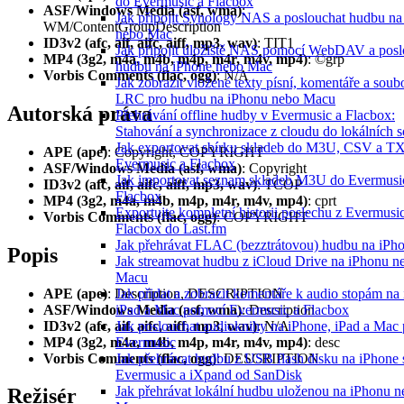
do Evermusic a Flacbox
ASF/Windows Media (asf, wma)
:
Jak připojit Synology NAS a poslouchat hudbu na
WM/ContentGroupDescription
nebo Mac
ID3v2 (afc, aif, aifc, aiff, mp3, wav)
: TIT1
Jak připojit úložiště NAS pomocí WebDAV a posl
MP4 (3g2, m4a, m4b, m4p, m4r, m4v, mp4)
: ©grp
hudbu na iPhone nebo Mac
Vorbis Comments (flac, ogg)
: N/A
Jak zobrazit vložené texty písní, komentáře a soub
LRC pro hudbu na iPhonu nebo Macu
Autorská práva
Přehrávání offline hudby v Evermusic a Flacbox:
Stahování a synchronizace z cloudu do lokálních 
Jak exportovat sbírku skladeb do M3U, CSV a T
APE (ape)
: Copyright, COPYRIGHT
Evermusic a Flacbox
ASF/Windows Media (asf, wma)
: Copyright
Jak importovat seznam skladeb M3U do Evermusi
ID3v2 (afc, aif, aifc, aiff, mp3, wav)
: TCOP
Flacbox
MP4 (3g2, m4a, m4b, m4p, m4r, m4v, mp4)
: cprt
Exportujte kompletní historii poslechu z Evermusi
Vorbis Comments (flac, ogg)
: COPYRIGHT
Flacbox do Last.fm
Jak přehrávat FLAC (bezztrátovou) hudbu na iPh
Popis
Jak streamovat hudbu z iCloud Drive na iPhonu n
Macu
APE (ape)
: Description, DESCRIPTION
Jak přidat a zobrazit komentáře k audio stopám na
ASF/Windows Media (asf, wma)
: Description
iPad a Mac pomocí Evermusic a Flacbox
ID3v2 (afc, aif, aifc, aiff, mp3, wav)
: N/A
Jak poslouchat audioknihy na iPhone, iPad a Mac
MP4 (3g2, m4a, m4b, m4p, m4r, m4v, mp4)
: desc
Evermusic
Vorbis Comments (flac, ogg)
: DESCRIPTION
Jak přehrávat hudbu z USB flash disku na iPhone 
Evermusic a iXpand od SanDisk
Jak přehrávat lokální hudbu uloženou na iPhonu n
Režisér