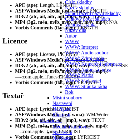
Číslo skladby
APE (ape)
: Length, LENGTH
Název skladby
ASF/Windows Media (asf, wma)
: LENGTH
Pořadí řazení názvu skladby
ID3v2 (afc, aif, aifc, aiff, mp3, wav)
: TLEN
Celkový počet skladeb
MP4 (3g2, m4a, m4b, m4p, m4r, m4v, mp4)
: N/A
Webová stránka
Vorbis Comments (flac, ogg)
: LENGTH
Název díla
Autor
Licence
WWW
WWW: Interpret
WWW: Audio soubor
APE (ape)
: License, LICENSE
WWW: Zdroj audia
ASF/Windows Media (asf, wma)
: LICENSE
WWW: Komerční informace
ID3v2 (afc, aif, aifc, aiff, mp3, wav)
: TXXX:LICENSE
WWW: Autorská práva
MP4 (3g2, m4a, m4b, m4p, m4r, m4v, mp4)
:
WWW: Platba
—-:com.apple.iTunes:LICENSE
WWW: Vydavatel
Vorbis Comments (flac, ogg)
: LICENSE
WWW: Stránka rádia
Rok
Textař
Místní soubory
Nastavení
APE (ape)
: Lyricist, LYRICIST
Navigace
ASF/Windows Media (asf, wma)
: WM/Writer
Připojení
ID3v2 (afc, aif, aifc, aiff, mp3, wav)
: TEXT
Evervideo
MP4 (3g2, m4a, m4b, m4p, m4r, m4v, mp4)
:
Mediální knihovna
—-:com.apple.iTunes:LYRICIST
Nastavení
Vorbis Comments (flac, ogg)
: LYRICIST
Navigace