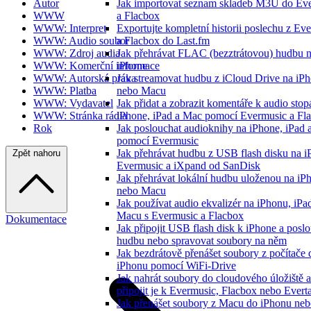
Autor
Jak importovat seznam skladeb M3U do Ev
WWW
a Flacbox
WWW: Interpret
Exportujte kompletní historii poslechu z Ev
WWW: Audio soubor
a Flacbox do Last.fm
WWW: Zdroj audia
Jak přehrávat FLAC (bezztrátovou) hudbu 
WWW: Komerční informace
iPhone
WWW: Autorská práva
Jak streamovat hudbu z iCloud Drive na iP
WWW: Platba
nebo Macu
WWW: Vydavatel
Jak přidat a zobrazit komentáře k audio sto
WWW: Stránka rádia
iPhone, iPad a Mac pomocí Evermusic a Fl
Rok
Jak poslouchat audioknihy na iPhone, iPad
pomocí Evermusic
Jak přehrávat hudbu z USB flash disku na i
Zpět nahoru
Evermusic a iXpand od SanDisk
Jak přehrávat lokální hudbu uloženou na iP
nebo Macu
Jak používat audio ekvalizér na iPhonu, iP
Macu s Evermusic a Flacbox
Dokumentace
Jak připojit USB flash disk k iPhone a posl
hudbu nebo spravovat soubory na něm
Jak bezdrátově přenášet soubory z počítače 
iPhonu pomocí WiFi-Drive
Jak nahrát soubory do cloudového úložiště a
připojit je k Evermusic, Flacbox nebo Evert
Jak přenášet soubory z Macu do iPhonu neb