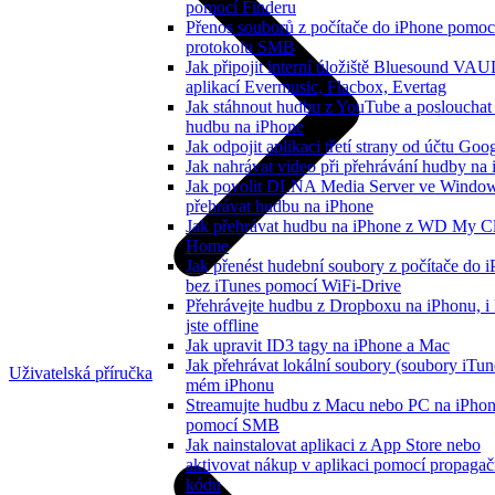
pomocí Finderu
Přenos souborů z počítače do iPhone pomoc
protokolu SMB
Jak připojit interní úložiště Bluesound VAU
aplikací Evermusic, Flacbox, Evertag
Jak stáhnout hudbu z YouTube a poslouchat 
hudbu na iPhone
Jak odpojit aplikaci třetí strany od účtu Goo
Jak nahrávat video při přehrávání hudby na
Jak povolit DLNA Media Server ve Window
přehrávat hudbu na iPhone
Jak přehrávat hudbu na iPhone z WD My C
Home
Jak přenést hudební soubory z počítače do 
bez iTunes pomocí WiFi-Drive
Přehrávejte hudbu z Dropboxu na iPhonu, i
jste offline
Jak upravit ID3 tagy na iPhone a Mac
Jak přehrávat lokální soubory (soubory iTun
Uživatelská příručka
mém iPhonu
Streamujte hudbu z Macu nebo PC na iPho
pomocí SMB
Jak nainstalovat aplikaci z App Store nebo
aktivovat nákup v aplikaci pomocí propaga
kódu