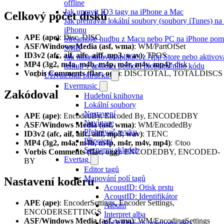
offline
Jak upravit ID3 tagy na iPhone a Mac
Celkový počet disků
Jak přehrávat lokální soubory (soubory iTunes) n
iPhonu
APE (ape)
: Disc, DISC
Streamujte hudbu z Macu nebo PC na iPhone pom
ASF/Windows Media (asf, wma)
: WM/PartOfSet
SMB
ID3v2 (afc, aif, aifc, aiff, mp3, wav)
: TPOS
Jak nainstalovat aplikaci z App Store nebo aktivov
MP4 (3g2, m4a, m4b, m4p, m4r, m4v, mp4)
: disk
nákup v aplikaci pomocí propagačního kódu
Vorbis Comments (flac, ogg)
: DISCTOTAL, TOTALDISCS
Uživatelská příručka
Evermusic
Zakódoval
Hudební knihovna
Lokální soubory
Nastavení
APE (ape)
: EncodedBy, Encoded By, ENCODEDBY
Navigace
ASF/Windows Media (asf, wma)
: WM/EncodedBy
Přehrávač zvuku
ID3v2 (afc, aif, aifc, aiff, mp3, wav)
: TENC
Připojení
MP4 (3g2, m4a, m4b, m4p, m4r, m4v, mp4)
: ©too
Seznamy skladeb
Vorbis Comments (flac, ogg)
: ENCODEDBY, ENCODED-
Evertag
BY
Editor tagů
Mapování polí tagů
Nastavení kodéru
AcoustID: Otisk prstu
AcoustID: Identifikátor
APE (ape)
: EncoderSettings, Encoder Settings,
Album
ENCODERSETTINGS
Interpret alba
ASF/Windows Media (asf, wma)
: WM/EncodingSettings
Pořadí řazení interpreta alba