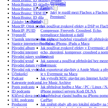
MusicBrainz: ID skupiny vydání
Premium?
MusicBrainz: ID skladby ve vydání
Flacbox
MusicBrainz: ID skladby
Jaký je rozdíl mezi Flacbox a Flacbox
MusicBrainz: TRM ID
Premium?
MusicBrainz: ID díla
Návody
Zásluhy hudebníků
MusicIP: Otisk prstu
Jak používat zvukové efekty a DSP ve Flac
MusicIP: PUID
Compressor, Freeverb, Crossfeed, Echo,
Vypravěč
normalizace hlasitosti a další
Vlastník internetového rádia
Jak zapnout hudební vizualizér při přehrává
Stanice internetového rádia
hudby na iPhonu, iPadu a Macu
Původní album
Jak používat zvukové efekty v Evermusic: 
Původní interpret
echo, zkreslení, kompresor, crossfeed a nor
Původní název souboru
hlasitosti
Původní textař
Jak zapnout a používat přehrávání bez meze
Původní datum vydání
Evermusic
Původní rok vydání
Jak exportovat playlisty z Apple Music a př
Účinkující
je v Evermusic na Macu
Podcast
Jak vytvořit M3U playlist pro Internet Arch
Kategorie podcastu
Live Music Archive
Popis podcastu
Jak přehrávat hudbu z Mac / PC / Linux / 
ID podcastu
iPhone pomocí serveru Kodi DLNA
Klíčová slova podcastu
Jak přehrávat vlastní hudbu na iPhonu pomo
URL podcastu
CarPlay
Producent
Jak změnit obaly alb pro lokální skladby na 