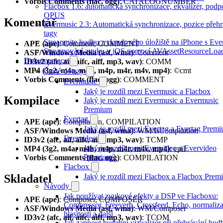
Vorbis Comments (flac, ogg)
: CATALOGNUMBER
Flacbox 1.6: automatická synchronizace, ekvalizér, podp
OPUS
Komentář
Evermusic 2.3: Automatická synchronizace, pozice přehr
tagy
Streamujte hudbu z cloudového úložiště na iPhone s Eve
APE (ape)
: Comment, COMMENT
Streamování zvuku v iOS pomocí AVAssetResourceLoa
ASF/Windows Media (asf, wma)
: Comment
Dokumentace
ID3v2 (afc, aif, aifc, aiff, mp3, wav)
: COMM
MP4 (3g2, m4a, m4b, m4p, m4r, m4v, mp4)
: ©cmt
Časté dotazy
Vorbis Comments (flac, ogg)
: COMMENT
Evermusic
Jaký je rozdíl mezi Evermusic a Flacbox
Kompilace
Jaký je rozdíl mezi Evermusic a Evermusic
Premium
Evertag
APE (ape)
: Compilation, COMPILATION
Jaký je rozdíl mezi Evertag a Evertag Prem
ASF/Windows Media (asf, wma)
: WM/IsCompilation
Evervideo
ID3v2 (afc, aif, aifc, aiff, mp3, wav)
: TCMP
Jaký je rozdíl mezi Evervideo a Evervideo
MP4 (3g2, m4a, m4b, m4p, m4r, m4v, mp4)
: cpil
Premium?
Vorbis Comments (flac, ogg)
: COMPILATION
Flacbox
Skladatel
Jaký je rozdíl mezi Flacbox a Flacbox Pre
Návody
Jak používat zvukové efekty a DSP ve Flacboxu:
APE (ape)
: Composer, COMPOSER
Compressor, Freeverb, Crossfeed, Echo, normaliz
ASF/Windows Media (asf, wma)
: WM/Composer
hlasitosti a další
ID3v2 (afc, aif, aifc, aiff, mp3, wav)
: TCOM
Jak zapnout hudební vizualizér při přehrávání hud