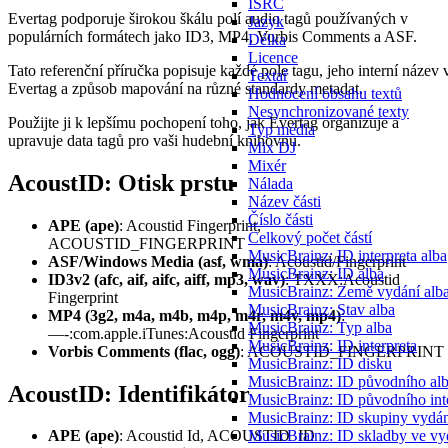
ISRC
Evertag podporuje širokou škálu polí audio tagů používaných v
Jazyk
populárních formátech jako ID3, MP4, Vorbis Comments a ASF.
Délka
Licence
Tato referenční příručka popisuje každé pole tagu, jeho interní název 
Textař
Evertag a způsob mapování na různé standardy metadat.
Hodnocení obsahu textů
Nesynchronizované texty
Použijte ji k lepšímu pochopení toho, jak Evertag organizuje a
Typ média
upravuje data tagů pro vaši hudební knihovnu.
Mix DJ
Mixér
AcoustID: Otisk prstu
Nálada
Název části
Číslo části
APE (ape)
: Acoustid Fingerprint,
Celkový počet částí
ACOUSTID_FINGERPRINT
MusicBrainz: ID interpreta alba
ASF/Windows Media (asf, wma)
: Acoustid/Fingerprint
MusicBrainz: ID alba
ID3v2 (afc, aif, aifc, aiff, mp3, wav)
: TXXX:Acoustid
MusicBrainz: Země vydání alb
Fingerprint
MusicBrainz: Stav alba
MP4 (3g2, m4a, m4b, m4p, m4r, m4v, mp4)
:
MusicBrainz: Typ alba
—-:com.apple.iTunes:Acoustid Fingerprint
MusicBrainz: ID interpreta
Vorbis Comments (flac, ogg)
: ACOUSTID_FINGERPRINT
MusicBrainz: ID disku
MusicBrainz: ID původního al
AcoustID: Identifikátor
MusicBrainz: ID původního int
MusicBrainz: ID skupiny vydá
MusicBrainz: ID skladby ve vy
APE (ape)
: Acoustid Id, ACOUSTID_ID