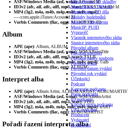
MusicBrainz: ID skladby
ASF/Windows Media (asf, wma)
: Acoustid/Id
MusicBrainz: TRM ID
ID3v2 (afc, aif, aifc, aiff, mp3, wav)
: TXXX:Acoustid Id
MusicBrainz: ID díla
MP4 (3g2, m4a, m4b, m4p, m4r, m4v, mp4)
:
Zásluhy hudebníků
—-:com.apple.iTunes:Acoustid Id
MusicIP: Otisk prstu
Vorbis Comments (flac, ogg)
: ACOUSTID_ID
MusicIP: PUID
Vypravěč
Album
Vlastník internetového rádia
Stanice internetového rádia
APE (ape)
: Album, ALBUM
Původní album
ASF/Windows Media (asf, wma)
: WM/AlbumTitle
Původní interpret
ID3v2 (afc, aif, aifc, aiff, mp3, wav)
: TALB
Původní název souboru
MP4 (3g2, m4a, m4b, m4p, m4r, m4v, mp4)
: ©alb
Původní textař
Vorbis Comments (flac, ogg)
: ALBUM
Původní datum vydání
Původní rok vydání
Interpret alba
Účinkující
Podcast
Kategorie podcastu
APE (ape)
: Album Artist, ALBUM ARTIST, ALBUMARTIS
Popis podcastu
ASF/Windows Media (asf, wma)
: WM/AlbumArtist
ID podcastu
ID3v2 (afc, aif, aifc, aiff, mp3, wav)
: TPE2
Klíčová slova podcastu
MP4 (3g2, m4a, m4b, m4p, m4r, m4v, mp4)
: aART
URL podcastu
Vorbis Comments (flac, ogg)
: ALBUMARTIST
Producent
Vydavatel
Pořadí řazení interpreta alba
Hodnocení