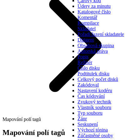
Čárový kód
Údery za minutu
Katalogové číslo
Komentář
Kompilace
Skladatel
Pořadí řazení skladatele
Dirigent
Obsahová skupina
Autorská práva
Popis
Režisér
Číslo disku
Podtitulek disku
Celkový počet disků
Zakódoval
Nastavení kodéru
Čas kódování
Zvukový technik
Vlastník souboru
Typ souboru
Žánr
Mapování polí tagů
Seskupení
Výchozí tónina
Mapování polí tagů
Zúčastněné osoby