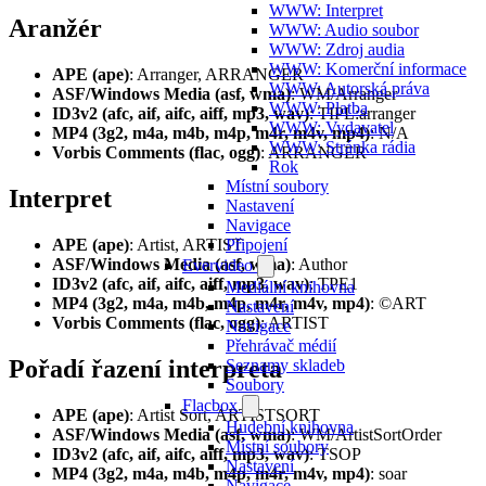
WWW: Interpret
Aranžér
WWW: Audio soubor
WWW: Zdroj audia
WWW: Komerční informace
APE (ape)
: Arranger, ARRANGER
WWW: Autorská práva
ASF/Windows Media (asf, wma)
: WM/Arranger
WWW: Platba
ID3v2 (afc, aif, aifc, aiff, mp3, wav)
: TIPL:arranger
WWW: Vydavatel
MP4 (3g2, m4a, m4b, m4p, m4r, m4v, mp4)
: N/A
WWW: Stránka rádia
Vorbis Comments (flac, ogg)
: ARRANGER
Rok
Místní soubory
Interpret
Nastavení
Navigace
Připojení
APE (ape)
: Artist, ARTIST
ASF/Windows Media (asf, wma)
: Author
Evervideo
ID3v2 (afc, aif, aifc, aiff, mp3, wav)
: TPE1
Mediální knihovna
MP4 (3g2, m4a, m4b, m4p, m4r, m4v, mp4)
: ©ART
Nastavení
Vorbis Comments (flac, ogg)
: ARTIST
Navigace
Přehrávač médií
Pořadí řazení interpreta
Seznamy skladeb
Soubory
Flacbox
APE (ape)
: Artist Sort, ARTISTSORT
Hudební knihovna
ASF/Windows Media (asf, wma)
: WM/ArtistSortOrder
Místní soubory
ID3v2 (afc, aif, aifc, aiff, mp3, wav)
: TSOP
Nastavení
MP4 (3g2, m4a, m4b, m4p, m4r, m4v, mp4)
: soar
Navigace