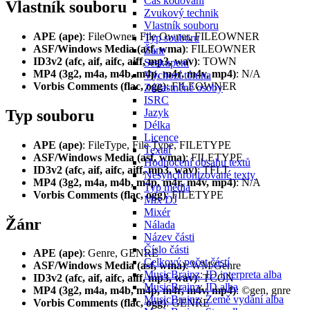
Čas kódování
Vlastník souboru
Zvukový technik
Vlastník souboru
APE (ape)
: FileOwner, File Owner, FILEOWNER
Typ souboru
ASF/Windows Media (asf, wma)
: FILEOWNER
Žánr
ID3v2 (afc, aif, aifc, aiff, mp3, wav)
: TOWN
Seskupení
MP4 (3g2, m4a, m4b, m4p, m4r, m4v, mp4)
: N/A
Výchozí tónina
Vorbis Comments (flac, ogg)
: FILEOWNER
Zúčastněné osoby
ISRC
Typ souboru
Jazyk
Délka
Licence
APE (ape)
: FileType, File Type, FILETYPE
Textař
ASF/Windows Media (asf, wma)
: FILETYPE
Hodnocení obsahu textů
ID3v2 (afc, aif, aifc, aiff, mp3, wav)
: TFLT
Nesynchronizované texty
MP4 (3g2, m4a, m4b, m4p, m4r, m4v, mp4)
: N/A
Typ média
Vorbis Comments (flac, ogg)
: FILETYPE
Mix DJ
Mixér
Žánr
Nálada
Název části
Číslo části
APE (ape)
: Genre, GENRE
Celkový počet částí
ASF/Windows Media (asf, wma)
: WM/Genre
MusicBrainz: ID interpreta alba
ID3v2 (afc, aif, aifc, aiff, mp3, wav)
: TCON
MusicBrainz: ID alba
MP4 (3g2, m4a, m4b, m4p, m4r, m4v, mp4)
: ©gen, gnre
MusicBrainz: Země vydání alba
Vorbis Comments (flac, ogg)
: GENRE