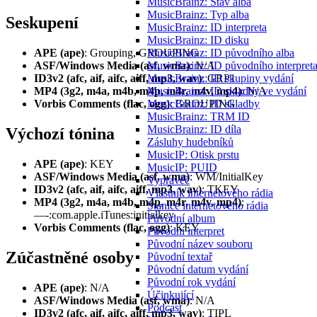
MusicBrainz: Stav alba
MusicBrainz: Typ alba
Seskupení
MusicBrainz: ID interpreta
MusicBrainz: ID disku
MusicBrainz: ID původního alba
APE (ape)
: Grouping, GROUPING
MusicBrainz: ID původního interpret
ASF/Windows Media (asf, wma)
: N/A
MusicBrainz: ID skupiny vydání
ID3v2 (afc, aif, aifc, aiff, mp3, wav)
: GRP1
MusicBrainz: ID skladby ve vydání
MP4 (3g2, m4a, m4b, m4p, m4r, m4v, mp4)
: N/A
MusicBrainz: ID skladby
Vorbis Comments (flac, ogg)
: GROUPING
MusicBrainz: TRM ID
MusicBrainz: ID díla
Výchozí tónina
Zásluhy hudebníků
MusicIP: Otisk prstu
APE (ape)
: KEY
MusicIP: PUID
ASF/Windows Media (asf, wma)
: WM/InitialKey
Vypravěč
ID3v2 (afc, aif, aifc, aiff, mp3, wav)
: TKEY
Vlastník internetového rádia
MP4 (3g2, m4a, m4b, m4p, m4r, m4v, mp4)
:
Stanice internetového rádia
—-:com.apple.iTunes:initialkey
Původní album
Vorbis Comments (flac, ogg)
: KEY
Původní interpret
Původní název souboru
Zúčastněné osoby
Původní textař
Původní datum vydání
Původní rok vydání
APE (ape)
: N/A
Účinkující
ASF/Windows Media (asf, wma)
: N/A
Podcast
ID3v2 (afc, aif, aifc, aiff, mp3, wav)
: TIPL