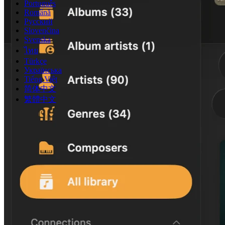
Português
Română
Русский
Slovenčina
Svenska
ไทย
Türkçe
Українська
Tiếng Việt
简体中文
繁體中文