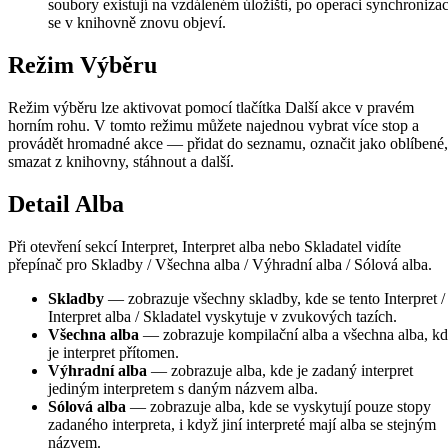
soubory existují na vzdáleném úložišti, po operaci synchroniza
se v knihovně znovu objeví.
Režim Výběru
Režim výběru lze aktivovat pomocí tlačítka Další akce v pravém
horním rohu. V tomto režimu můžete najednou vybrat více stop a
provádět hromadné akce — přidat do seznamu, označit jako oblíbené,
smazat z knihovny, stáhnout a další.
Detail Alba
Při otevření sekcí Interpret, Interpret alba nebo Skladatel vidíte
přepínač pro Skladby / Všechna alba / Výhradní alba / Sólová alba.
Skladby
— zobrazuje všechny skladby, kde se tento Interpret /
Interpret alba / Skladatel vyskytuje v zvukových tazích.
Všechna alba
— zobrazuje kompilační alba a všechna alba, k
je interpret přítomen.
Výhradní alba
— zobrazuje alba, kde je zadaný interpret
jediným interpretem s daným názvem alba.
Sólová alba
— zobrazuje alba, kde se vyskytují pouze stopy
zadaného interpreta, i když jiní interpreté mají alba se stejným
názvem.