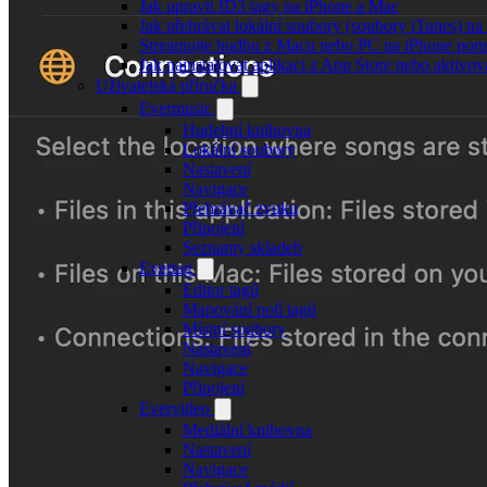
Jak upravit ID3 tagy na iPhone a Mac
Jak přehrávat lokální soubory (soubory iTunes) n
Streamujte hudbu z Macu nebo PC na iPhone po
Jak nainstalovat aplikaci z App Store nebo aktiv
Uživatelská příručka
Evermusic
Hudební knihovna
Lokální soubory
Nastavení
Navigace
Přehrávač zvuku
Připojení
Seznamy skladeb
Evertag
Editor tagů
Mapování polí tagů
Místní soubory
Nastavení
Navigace
Připojení
Evervideo
Mediální knihovna
Nastavení
Navigace