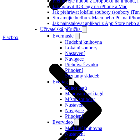
Přehrávejte hudbu z Dropboxu na iPhonu, i k
Jak upravit ID3 tagy na iPhone a Mac
Jak přehrávat lokální soubory (soubory iTu
Streamujte hudbu z Macu nebo PC na iPh
Jak nainstalovat aplikaci z App Store nebo
Uživatelská příručka
Evermusic
Flacbox
Hudební knihovna
Lokální soubory
Nastavení
Navigace
Přehrávač zvuku
Připojení
Seznamy skladeb
Evertag
Editor tagů
Mapování polí tagů
Místní soubory
Nastavení
Navigace
Připojení
Evervideo
Mediální knihovna
Nastavení
Navigace