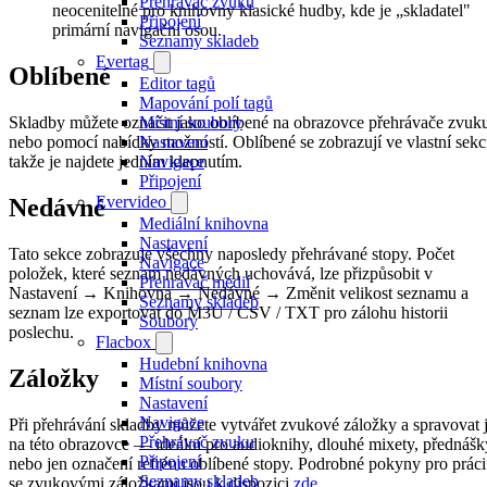
Přehrávač zvuku
neocenitelné pro knihovny klasické hudby, kde je „skladatel"
Připojení
primární navigační osou.
Seznamy skladeb
Evertag
Oblíbené
Editor tagů
Mapování polí tagů
Skladby můžete označit jako oblíbené na obrazovce přehrávače zvuk
Místní soubory
nebo pomocí nabídky možností. Oblíbené se zobrazují ve vlastní sekc
Nastavení
takže je najdete jedním klepnutím.
Navigace
Připojení
Evervideo
Nedávné
Mediální knihovna
Nastavení
Tato sekce zobrazuje všechny naposledy přehrávané stopy. Počet
Navigace
položek, které seznam nedávných uchovává, lze přizpůsobit v
Přehrávač médií
Nastavení → Knihovna → Nedávné → Změnit velikost seznamu a
Seznamy skladeb
seznam lze exportovat do M3U / CSV / TXT pro zálohu historii
Soubory
poslechu.
Flacbox
Hudební knihovna
Záložky
Místní soubory
Nastavení
Navigace
Při přehrávání skladby můžete vytvářet zvukové záložky a spravovat 
Přehrávač zvuku
na této obrazovce — ideální pro audioknihy, dlouhé mixety, přednášk
Připojení
nebo jen označení refrénu oblíbené stopy. Podrobné pokyny pro práci
Seznamy skladeb
se zvukovými záložkami jsou k dispozici
zde
.