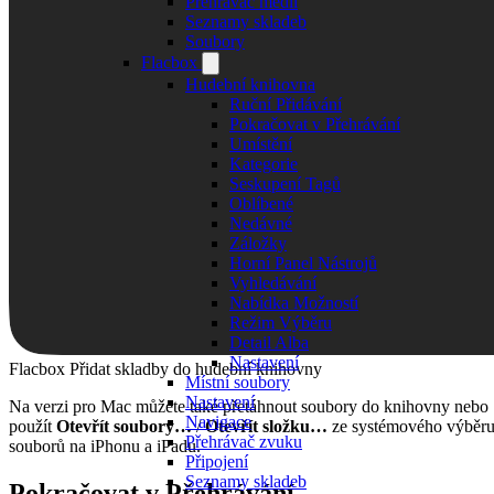
Přehrávač médií
Seznamy skladeb
Soubory
Flacbox
Hudební knihovna
Ruční Přidávání
Pokračovat v Přehrávání
Umístění
Kategorie
Seskupení Tagů
Oblíbené
Nedávné
Záložky
Horní Panel Nástrojů
Vyhledávání
Nabídka Možností
Režim Výběru
Detail Alba
Nastavení
Flacbox Přidat skladby do hudební knihovny
Místní soubory
Nastavení
Na verzi pro Mac můžete také přetáhnout soubory do knihovny nebo
Navigace
použít
Otevřít soubory…
/
Otevřít složku…
ze systémového výběr
Přehrávač zvuku
souborů na iPhonu a iPadu.
Připojení
Seznamy skladeb
Pokračovat v Přehrávání