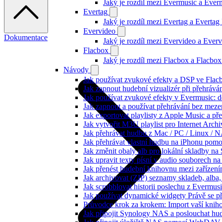
Jaký je rozdíl mezi Evermusic a Eve
Evertag
Jaký je rozdíl mezi Evertag a Everta
Evervideo
Dokumentace
Jaký je rozdíl mezi Evervideo a Eve
Flacbox
Jaký je rozdíl mezi Flacbox a Flacb
Návody
Jak používat zvukové efekty a DSP ve Flacbo
Jak zapnout hudební vizualizér při přehráv
Jak používat zvukové efekty v Evermusic: do
Jak zapnout a používat přehrávání bez meze
Jak exportovat playlisty z Apple Music a p
Jak vytvořit M3U playlist pro Internet Arc
Jak přehrávat hudbu z Mac / PC / Linux /
Jak přehrávat vlastní hudbu na iPhonu pom
Jak změnit obaly alb pro lokální skladby na
Jak upravit texty písní v audio souborech
Jak přenést hudební knihovnu mezi zařízen
Jak archivovat (ZIP) seznamy skladeb, alba, 
Jak scrobblovat historii poslechu z Evermus
Jak používat dynamické widgety Právě se p
Průvodce krok za krokem: Import vaší knih
Jak připojit Synology NAS a poslouchat h