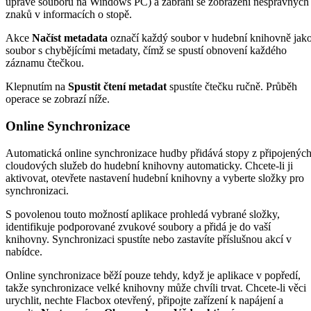
úpravě souborů na Windows PC) a zabrání se zobrazení nesprávných
znaků v informacích o stopě.
Akce
Načíst metadata
označí každý soubor v hudební knihovně jak
soubor s chybějícími metadaty, čímž se spustí obnovení každého
záznamu čtečkou.
Klepnutím na
Spustit čtení metadat
spustíte čtečku ručně. Průběh
operace se zobrazí níže.
Online Synchronizace
Automatická online synchronizace hudby přidává stopy z připojenýc
cloudových služeb do hudební knihovny automaticky. Chcete-li ji
aktivovat, otevřete nastavení hudební knihovny a vyberte složky pro
synchronizaci.
S povolenou touto možností aplikace prohledá vybrané složky,
identifikuje podporované zvukové soubory a přidá je do vaší
knihovny. Synchronizaci spustíte nebo zastavíte příslušnou akcí v
nabídce.
Online synchronizace běží pouze tehdy, když je aplikace v popředí,
takže synchronizace velké knihovny může chvíli trvat. Chcete-li věci
urychlit, nechte Flacbox otevřený, připojte zařízení k napájení a