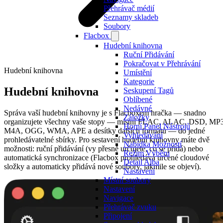
Přehrávač médií
Seznamy skladeb
Soubory
Flacbox
Hudební knihovna
Ruční Přidávání
Pokračovat v Přehrávání
Hudební knihovna
Umístění
Kategorie
Hudební knihovna
Seskupení Tagů
Oblíbené
Nedávné
Správa vaší hudební knihovny je s Flacboxem hračka — snadno
Záložky
organizujete všechny vaše stopy — místní FLAC, ALAC, DSD, MP3
Horní Panel Nástrojů
M4A, OGG, WMA, APE a desítky dalších formátů — do jedné
Vyhledávání
prohledávatelné sbírky. Pro sestavení hudební knihovny máte dvě
Nabídka Možností
možnosti: ruční přidávání (vy přesně určujete, co se přidá) nebo
Režim Výběru
automatická synchronizace (Flacbox prohledává určené cloudové
Detail Alba
složky a automaticky přidává nové soubory, jakmile se objeví).
Nastavení
Místní soubory
Nastavení
Navigace
Přehrávač zvuku
Připojení