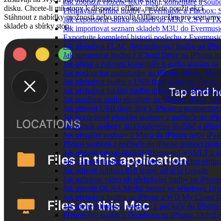
Jak zobrazit vložené texty písní, komentáře a s
disku. Chcete-li mít stopy k dispozici offline, můžete použít akci
Přehrávání offline hudby v Evermusic a Flacbox: 
Stáhnout z nabídky možností nebo povolit Offline režim pro seznamy
Jak exportovat sbírku skladeb do M3U, CSV a T
skladeb a sbírky stop.
Jak importovat seznam skladeb M3U do Evermusi
Exportujte kompletní historii poslechu z Evermusi
Jak přehrávat FLAC (bezztrátovou) hudbu na iPh
Jak streamovat hudbu z iCloud Drive na iPhonu 
Jak přidat a zobrazit komentáře k audio stopám n
Jak poslouchat audioknihy na iPhone, iPad a Ma
Jak přehrávat hudbu z USB flash disku na iPhone
Jak přehrávat lokální hudbu uloženou na iPhonu 
Jak používat audio ekvalizér na iPhonu, iPadu ne
Jak připojit USB flash disk k iPhone a posloucha
Jak bezdrátově přenášet soubory z počítače do i
Jak nahrát soubory do cloudového úložiště a připo
Jak přenášet soubory z Macu do iPhonu nebo iPa
Přenos souborů z počítače do iPhone pomocí pro
Jak připojit interní úložiště Bluesound VAULT z a
Jak stáhnout hudbu z YouTube a poslouchat offlin
Jak odpojit aplikaci třetí strany od účtu Google
Jak nahrávat video při přehrávání hudby na iPhon
Jak povolit DLNA Media Server ve Windows 10 a
Jak přehrávat hudbu na iPhone z WD My Cloud 
Jak přenést hudební soubory z počítače do iPhon
Přehrávejte hudbu z Dropboxu na iPhonu, i když js