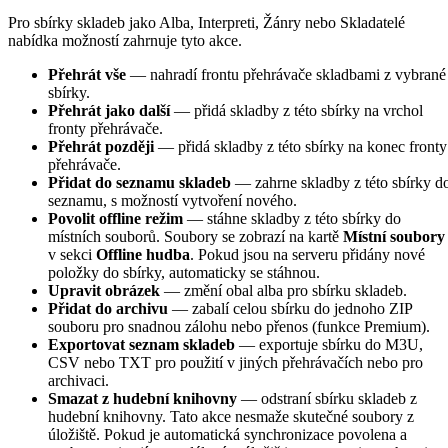
Pro sbírky skladeb jako Alba, Interpreti, Žánry nebo Skladatelé
nabídka možností zahrnuje tyto akce.
Přehrát vše
— nahradí frontu přehrávače skladbami z vybrané
sbírky.
Přehrát jako další
— přidá skladby z této sbírky na vrchol
fronty přehrávače.
Přehrát později
— přidá skladby z této sbírky na konec fronty
přehrávače.
Přidat do seznamu skladeb
— zahrne skladby z této sbírky d
seznamu, s možností vytvoření nového.
Povolit offline režim
— stáhne skladby z této sbírky do
místních souborů. Soubory se zobrazí na kartě
Místní soubory
v sekci
Offline hudba
. Pokud jsou na serveru přidány nové
položky do sbírky, automaticky se stáhnou.
Upravit obrázek
— změní obal alba pro sbírku skladeb.
Přidat do archivu
— zabalí celou sbírku do jednoho ZIP
souboru pro snadnou zálohu nebo přenos (funkce Premium).
Exportovat seznam skladeb
— exportuje sbírku do M3U,
CSV nebo TXT pro použití v jiných přehrávačích nebo pro
archivaci.
Smazat z hudební knihovny
— odstraní sbírku skladeb z
hudební knihovny. Tato akce nesmaže skutečné soubory z
úložiště. Pokud je automatická synchronizace povolena a