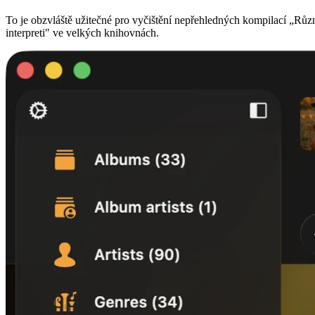
To je obzvláště užitečné pro vyčištění nepřehledných kompilací „Růz
interpreti" ve velkých knihovnách.