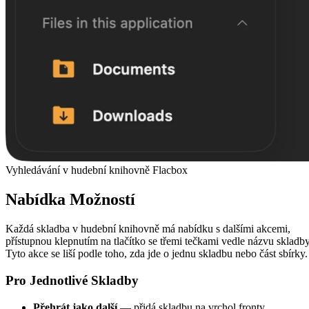
Vyhledávání v hudební knihovně Flacbox
Nabídka Možností
Každá skladba v hudební knihovně má nabídku s dalšími akcemi,
přístupnou klepnutím na tlačítko se třemi tečkami vedle názvu skladby
Tyto akce se liší podle toho, zda jde o jednu skladbu nebo část sbírky.
Pro Jednotlivé Skladby
Přehrát jako další
— přidá skladbu na vrchol fronty