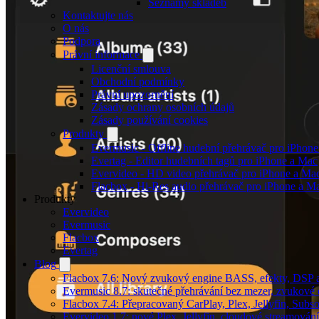
Seznamy skladeb
Kontaktujte nás
O nás
Podpora
Právní informace
Licenční smlouva
Obchodní podmínky
Právní upozornění
Zásady ochrany osobních údajů
Zásady používání cookies
Produkty
Evermusic - Offline hudební přehrávač pro iPhon
Evertag - Editor hudebních tagů pro iPhone a Mac
Evervideo - HD video přehrávač pro iPhone a Ma
Flacbox - Hi-Res audio přehrávač pro iPhone a M
Produkty
Evervideo
Evermusic
Flacbox
Evertag
Blog
Flacbox 7.6: Nový zvukový engine BASS, efekty, DSP a 
Evermusic 8.7: skutečné přehrávání bez mezer, zvukové ef
Flacbox 7.4: Přepracovaný CarPlay, Plex, Jellyfin, Sub
Evervideo 1.7: nové Plex, Jellyfin, cloudové streamování