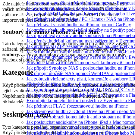
Jak zapnout a používat přehrávání bez mezer v Evermusi
Zde najdete hudbu dostupnou pro offline přehrávání pocházející z
Jak exportovat playlisty z Apple Music a přehrávat je v
vašich místních souborů. Zahrnuje soubory v adresáři Documents
Jak vytvořit M3U playlist pro Internet Archive nebo Liv
aplikace — vše, co jste stáhli, přenesli přes Wi-Fi Drive nebo
Jak přehrávat hudbu z Mac / PC / Linux / NAS na iPh
importovali přes Sdílení souborů Finder.
Jak přehrávat vlastní hudbu na iPhonu pomocí CarPlay
Jak změnit obaly alb pro lokální skladby na Spotify: pod
Soubory na Tomto iPhone / iPad / Mac
Jak upravit texty písní v audio souborech na iPhone n
Jak přenést hudební knihovnu mezi zařízeními v Evermu
Tato kategorie zahrnuje hudbu importovanou do aplikace z vašeho
Jak archivovat (ZIP) seznamy skladeb, alba, interprety a 
zařízení, přidanou prostřednictvím systémového dialogu
Otevřít
Jak scrobblovat historii poslechu z Evermusic nebo Flac
soubory…
. Původní soubory zůstávají na svém původním místě;
Jak používat dynamické widgety Právě se přehrává v E
Flacbox si pouze uchovává odkaz na ně.
Průvodce krok za krokem: Import vaší knihovny iCloud
Jak připojit Synology NAS a poslouchat hudbu na iPho
Kategorie
Jak připojit úložiště NAS pomocí WebDAV a posloucha
Jak zobrazit vložené texty písní, komentáře a soubory
Přehrávání offline hudby v Evermusic a Flacbox: Stahov
Když přidáte stopy do hudební knihovny, aplikace automaticky přečt
Jak exportovat sbírku skladeb do M3U, CSV a TXT v E
jejich zvukové tagy a zorganizuje je do kategorií jako Skladby,
Jak importovat seznam skladeb M3U do Evermusic a Fl
Nepřehrané skladby, Alba, Interpreti alba, Interpreti, Žánry a
Exportujte kompletní historii poslechu z Evermusic a Fl
Skladatelé.
Jak přehrávat FLAC (bezztrátovou) hudbu na iPhone
Jak streamovat hudbu z iCloud Drive na iPhonu nebo M
Seskupení Tagů
Jak přidat a zobrazit komentáře k audio stopám na iPho
Jak poslouchat audioknihy na iPhone, iPad a Mac pomo
Tyto kategorie pomáhají organizovat vaše stopy podle hudebních tagů
Jak přehrávat hudbu z USB flash disku na iPhone s Eve
Když přidáte stopy do hudební knihovny, aplikace přečte jejich
Jak přehrávat lokální hudbu uloženou na iPhonu nebo M