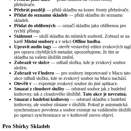
přehrávače.
Přehrát později
— přidá skladbu na konec fronty přehrávače.
Přidat do seznamu skladeb
— přidá skladbu do seznamu
skladeb.
Přidat do oblíbených
— označí skladbu jako oblíbenou pro
rychlý přístup.
Stáhnout
— uloží skladbu do místních souborů. Zobrazí se na
kartě
Místní soubory
a v sekci
Offline hudba
.
Upravit audio tagy
— otevře vestavěný editor zvukových tag
pro opravu chybějících metadat; upozorňujeme, že tím se
skladba na vašem úložišti změní.
Zobrazit ve složce
— odhalí složku, kde je zvukový soubor
uložen.
Zobrazit ve Finderu
— pro soubory importované z Macu tato
akce odhalí složku, kde se zvukový soubor na Macu nachází.
Otevřít v
— exportuje zvukový soubor do jiné aplikace.
Smazat z cloudové služby
— odstraní soubor jak z hudební
knihovny, tak z cloudového úložiště.
Tato akce je nevratná.
Smazat z hudební knihovny
— odstraní skladbu z hudební
knihovny, ale soubor zůstane v úložišti. Pokud je automatická
synchronizace povolena a soubor existuje na vzdáleném úložišti
po operaci synchronizace se v knihovně znovu objeví.
Pro Sbírky Skladeb