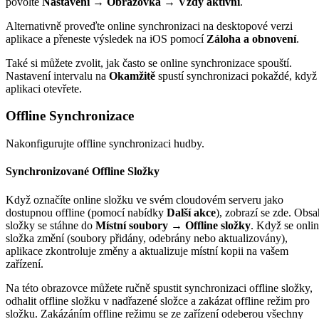
povolte
Nastavení → Obrazovka → Vždy aktivní
.
Alternativně proveďte online synchronizaci na desktopové verzi
aplikace a přeneste výsledek na iOS pomocí
Záloha a obnovení
.
Také si můžete zvolit, jak často se online synchronizace spouští.
Nastavení intervalu na
Okamžitě
spustí synchronizaci pokaždé, když
aplikaci otevřete.
Offline Synchronizace
Nakonfigurujte offline synchronizaci hudby.
Synchronizované Offline Složky
Když označíte online složku ve svém cloudovém serveru jako
dostupnou offline (pomocí nabídky
Další akce
), zobrazí se zde. Obsa
složky se stáhne do
Místní soubory → Offline složky
. Když se onli
složka změní (soubory přidány, odebrány nebo aktualizovány),
aplikace zkontroluje změny a aktualizuje místní kopii na vašem
zařízení.
Na této obrazovce můžete ručně spustit synchronizaci offline složky,
odhalit offline složku v nadřazené složce a zakázat offline režim pro
složku. Zakázáním offline režimu se ze zařízení odeberou všechny