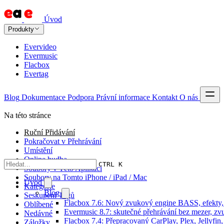
Úvod
Produkty
Evervideo
Evermusic
Flacbox
Evertag
Blog
Dokumentace
Podpora
Právní informace
Kontakt
O nás
Na této stránce
Ruční Přidávání
Pokračovat v Přehrávání
Umístění
Online hudba
CTRL K
Soubory v Této Aplikaci
Soubory na Tomto iPhone / iPad / Mac
Úvod
Kategorie
Blog
Seskupení Tagů
Flacbox 7.6: Nový zvukový engine BASS, efekty, 
Oblíbené
Evermusic 8.7: skutečné přehrávání bez mezer, zvu
Nedávné
Flacbox 7.4: Přepracovaný CarPlay, Plex, Jellyfi
Záložky