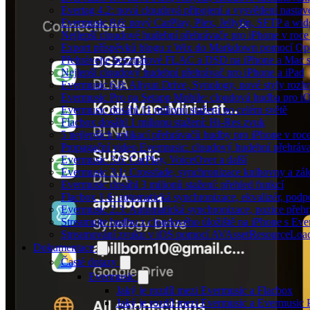
Evertag 4.2: nová cloudová připojení a vysvětlení nastav
Evermusic 8.6: nový CarPlay, Plex, Jellyfin, SFTP a wid
Nejlepší cloudové hudební přehrávače pro iPhone v roc
Export příspěvků blogu z Wix do Markdown pomocí O
Přehrávejte bezztrátové FLAC a DSD na iPhone a Mac 
Nejlepší cloudový hudební přehrávač pro iPhone a iPad
Evermusic 6.8: Aliyun Drive, Synology, nové styly rozhr
Evermusic Pro na Setapp Mobile: cloudová hudba pro i
Evermusic dosáhl 11 milionů stažení po celém světě
Flacbox dosáhl 1 milionu stažení: Hi-Res zvuk
5 nejlepších aplikací přehrávačů hudby pro iPhone v roc
Propagační video Evermusic: cloudový hudební přehráv
Evermusic 3.6: CarPlay, VoiceOver a další
Evermusic 3.1: Crossfade, synchronizace knihovny a zál
Evermusic dosáhl 3 milionů stažení: přehled funkcí
Flacbox 1.6: automatická synchronizace, ekvalizér, po
Evermusic 2.3: Automatická synchronizace, pozice přehr
Streamujte hudbu z cloudového úložiště na iPhone s Eve
Streamování zvuku v iOS pomocí AVAssetResourceLoa
Dokumentace
Časté dotazy
Evermusic
Jaký je rozdíl mezi Evermusic a Flacbox
Jaký je rozdíl mezi Evermusic a Evermusic