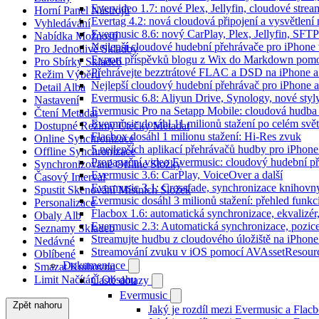
Evervideo 1.7: nové Plex, Jellyfin, cloudové strea
Horní Panel Nástrojů
Evertag 4.2: nová cloudová připojení a vysvětlení 
Vyhledávání
Evermusic 8.6: nový CarPlay, Plex, Jellyfin, SFTP
Nabídka Možností
Nejlepší cloudové hudební přehrávače pro iPhone
Pro Jednotlivé Skladby
Export příspěvků blogu z Wix do Markdown pom
Pro Sbírky Skladeb
Přehrávejte bezztrátové FLAC a DSD na iPhone 
Režim Výběru
Nejlepší cloudový hudební přehrávač pro iPhone a
Detail Alba
Evermusic 6.8: Aliyun Drive, Synology, nové styl
Nastavení
Evermusic Pro na Setapp Mobile: cloudová hudba
Čtení Metadat
Evermusic dosáhl 11 milionů stažení po celém svě
Dostupné Režimy Čtečky Metadat
Flacbox dosáhl 1 milionu stažení: Hi-Res zvuk
Online Synchronizace
5 nejlepších aplikací přehrávačů hudby pro iPhone
Offline Synchronizace
Propagační video Evermusic: cloudový hudební p
Synchronizované Offline Složky
Evermusic 3.6: CarPlay, VoiceOver a další
Časový Interval
Evermusic 3.1: Crossfade, synchronizace knihovny
Spustit Skenování Místních Složek
Evermusic dosáhl 3 milionů stažení: přehled funkc
Personalizace
Flacbox 1.6: automatická synchronizace, ekvaliz
Obaly Alb
Evermusic 2.3: Automatická synchronizace, pozice
Seznamy Skladeb
Streamujte hudbu z cloudového úložiště na iPhone
Nedávné
Streamování zvuku v iOS pomocí AVAssetResour
Oblíbené
Dokumentace
Smazat Knihovnu
Limit Načítání Obsahu
Časté dotazy
Evermusic
Zpět nahoru
Jaký je rozdíl mezi Evermusic a Flac