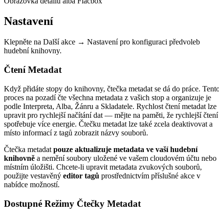
Obrazovka detailu alba Flacbox
Nastavení
Klepněte na Další akce → Nastavení pro konfiguraci předvoleb
hudební knihovny.
Čtení Metadat
Když přidáte stopy do knihovny, čtečka metadat se dá do práce. Tent
proces na pozadí čte všechna metadata z vašich stop a organizuje je
podle Interpreta, Alba, Žánru a Skladatele. Rychlost čtení metadat lze
upravit pro rychlejší načítání dat — mějte na paměti, že rychlejší čtení
spotřebuje více energie. Čtečku metadat lze také zcela deaktivovat a
místo informací z tagů zobrazit názvy souborů.
Čtečka metadat
pouze aktualizuje metadata ve vaší hudební
knihovně
a nemění soubory uložené ve vašem cloudovém účtu nebo
místním úložišti. Chcete-li upravit metadata zvukových souborů,
použijte vestavěný
editor tagů
prostřednictvím příslušné akce v
nabídce možností.
Dostupné Režimy Čtečky Metadat