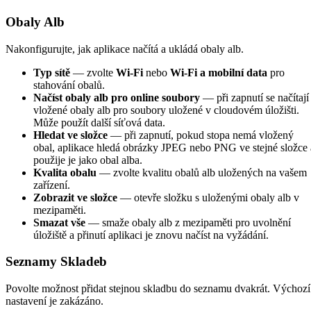
Obaly Alb
Nakonfigurujte, jak aplikace načítá a ukládá obaly alb.
Typ sítě
— zvolte
Wi-Fi
nebo
Wi-Fi a mobilní data
pro
stahování obalů.
Načíst obaly alb pro online soubory
— při zapnutí se načítají
vložené obaly alb pro soubory uložené v cloudovém úložišti.
Může použít další síťová data.
Hledat ve složce
— při zapnutí, pokud stopa nemá vložený
obal, aplikace hledá obrázky JPEG nebo PNG ve stejné složce 
použije je jako obal alba.
Kvalita obalu
— zvolte kvalitu obalů alb uložených na vašem
zařízení.
Zobrazit ve složce
— otevře složku s uloženými obaly alb v
mezipaměti.
Smazat vše
— smaže obaly alb z mezipaměti pro uvolnění
úložiště a přinutí aplikaci je znovu načíst na vyžádání.
Seznamy Skladeb
Povolte možnost přidat stejnou skladbu do seznamu dvakrát. Výchozí
nastavení je zakázáno.