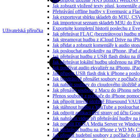
Jak připojit úložiště NAS pomocí WebDAV 
Jak zobrazit vložené texty písní, komentá
Přehrávání offline hudby v Evermusic a Fla
Jak exportovat sbírku skladeb do M3U, CS
Jak importovat seznam skladeb M3U do Eve
Exportujte kompletní historii poslechu z Ev
Uživatelská příručka
Jak přehrávat FLAC (bezztrátovou) hudbu 
Jak streamovat hudbu z iCloud Drive na i
Jak přidat a zobrazit komentáře k audio st
Jak poslouchat audioknihy na iPhone, iPad
Jak přehrávat hudbu z USB flash disku na 
Jak přehrávat lokální hudbu uloženou na i
Jak používat audio ekvalizér na iPhonu, iP
Jak připojit USB flash disk k iPhone a pos
Jak bezdrátově přenášet soubory z počítač
Jak nahrát soubory do cloudového úložiště a
Jak přenášet soubory z Macu do iPhonu ne
Přenos souborů z počítače do iPhone pomo
Jak připojit interní úložiště Bluesound VAU
Jak stáhnout hudbu z YouTube a poslouchat 
Jak odpojit aplikaci třetí strany od účtu Goo
Jak nahrávat video při přehrávání hudby na
Jak povolit DLNA Media Server ve Windows
Jak přehrávat hudbu na iPhone z WD My 
Jak přenést hudební soubory z počítače do