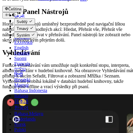
Čeština
Horní Panel Nástrojů
عربي
Català
Světlý
Horní panel nástrojů umístěný bezprostředně pod navigační lištou
Čeština
Tmavý
nabízí několik pohodlných akcí: Hledat, Přehrát vše, Přehrát vše
Dansk
náhodně a Pokračovat v přehrávání. Panel nástrojů lze zobrazit nebo
Systém
Deutsch
skrýt jednoduchým přejetím dolů.
Ελληνικά
English
Vyhledávání
Español
Suomi
Français
Funkce vyhledávání vám umožňuje najít konkrétní stopu, interpreta,
עברית
album nebo žánr v hudební knihovně. Na obrazovce Vyhledávání má
हिन्दी
přístup k akcím Seřadit, Filtrovat a zobrazení Mřížka / Seznam.
Hrvatski
Vyhledávání probíhá lokálně v databázi hudební knihovny, takže
Magyar
funguje plně offline a vrací výsledky při psaní.
Bahasa Indonesia
Italiano
日本語
한국어
Bahasa Melayu
Nederlands
Norsk
Polski