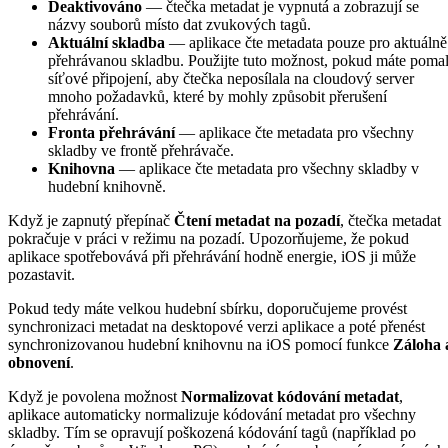
Deaktivováno
— čtečka metadat je vypnutá a zobrazují se
názvy souborů místo dat zvukových tagů.
Aktuální skladba
— aplikace čte metadata pouze pro aktuálně
přehrávanou skladbu. Použijte tuto možnost, pokud máte poma
síťové připojení, aby čtečka neposílala na cloudový server
mnoho požadavků, které by mohly způsobit přerušení
přehrávání.
Fronta přehrávání
— aplikace čte metadata pro všechny
skladby ve frontě přehrávače.
Knihovna
— aplikace čte metadata pro všechny skladby v
hudební knihovně.
Když je zapnutý přepínač
Čtení metadat na pozadí
, čtečka metadat
pokračuje v práci v režimu na pozadí. Upozorňujeme, že pokud
aplikace spotřebovává při přehrávání hodně energie, iOS ji může
pozastavit.
Pokud tedy máte velkou hudební sbírku, doporučujeme provést
synchronizaci metadat na desktopové verzi aplikace a poté přenést
synchronizovanou hudební knihovnu na iOS pomocí funkce
Záloha 
obnovení
.
Když je povolena možnost
Normalizovat kódování metadat
,
aplikace automaticky normalizuje kódování metadat pro všechny
skladby. Tím se opravují poškozená kódování tagů (například po