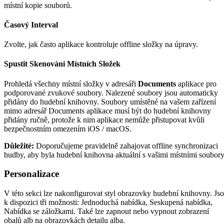
místní kopie souborů.
Časový Interval
Zvolte, jak často aplikace kontroluje offline složky na úpravy.
Spustit Skenování Místních Složek
Prohledá všechny místní složky v adresáři
Documents
aplikace pro
podporované zvukové soubory. Nalezené soubory jsou automaticky
přidány do hudební knihovny. Soubory umístěné na vašem zařízení
mimo adresář Documents aplikace musí být do hudební knihovny
přidány ručně, protože k nim aplikace nemůže přistupovat kvůli
bezpečnostním omezením iOS / macOS.
Důležité:
Doporučujeme pravidelně zahajovat offline synchronizaci
hudby, aby byla hudební knihovna aktuální s vašimi místními soubory
Personalizace
V této sekci lze nakonfigurovat styl obrazovky hudební knihovny. Js
k dispozici tři možnosti: Jednoduchá nabídka, Seskupená nabídka,
Nabídka se záložkami. Také lze zapnout nebo vypnout zobrazení
obalů alb na obrazovkách detailu alba.