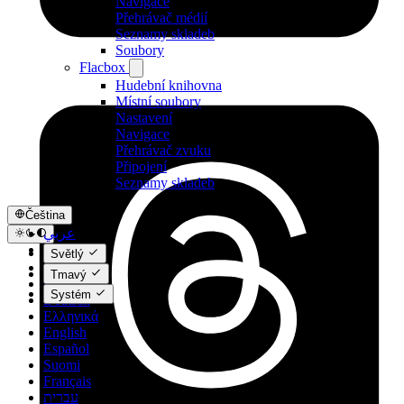
Navigace
Přehrávač médií
Seznamy skladeb
Soubory
Flacbox
Hudební knihovna
Místní soubory
Nastavení
Navigace
Přehrávač zvuku
Připojení
Seznamy skladeb
Čeština
عربي
Català
Světlý
Čeština
Tmavý
Dansk
Systém
Deutsch
Ελληνικά
English
Español
Suomi
Français
עברית