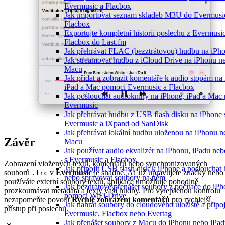
Evermusic a Flacbox
Jak importovat seznam skladeb M3U do Evermusi
Flacbox
Exportujte kompletní historii poslechu z Evermusi
Flacbox do Last.fm
Jak přehrávat FLAC (bezztrátovou) hudbu na iPh
Jak streamovat hudbu z iCloud Drive na iPhonu n
Macu
Jak přidat a zobrazit komentáře k audio stopám na
iPad a Mac pomocí Evermusic a Flacbox
Jak poslouchat audioknihy na iPhone, iPad a Mac
Evermusic
Jak přehrávat hudbu z USB flash disku na iPhone 
Evermusic a iXpand od SanDisk
Jak přehrávat lokální hudbu uloženou na iPhonu n
Závěr
Macu
Jak používat audio ekvalizér na iPhonu, iPadu ne
s Evermusic a Flacbox
Zobrazení vložených textů, komentářů nebo synchronizovaných
Jak připojit USB flash disk k iPhone a poslouchat
souborů
v
Evermusic
je snadné. Ať už upravujete značky nebo
.lrc
nebo spravovat soubory na něm
používáte externí soubory textů, aplikace umožňuje pohodlně
Jak bezdrátově přenášet soubory z počítače do iP
prozkoumávat metadata a texty vaší hudby. Pro vylepšenou kontrolu
pomocí WiFi-Drive
nezapomeňte povolit
Rychlé zobrazení komentářů
pro rychlejší
Jak nahrát soubory do cloudového úložiště a připoji
přístup při poslechu.
Evermusic, Flacbox nebo Evertag
Jak přenášet soubory z Macu do iPhonu nebo iPa