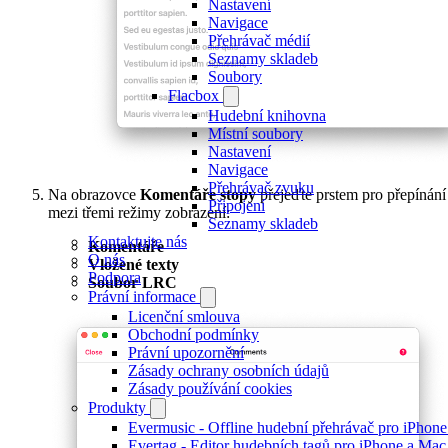
Nastavení
Navigace
Přehrávač médií
Seznamy skladeb
Soubory
Flacbox
Hudební knihovna
Místní soubory
Nastavení
Navigace
Přehrávač zvuku
Na obrazovce
Komentáře stopy
přejeďte prstem pro přepínání
Připojení
mezi třemi režimy zobrazení:
Seznamy skladeb
Kontaktujte nás
Komentáře
O nás
Vložené texty
Podpora
Soubor LRC
Právní informace
Licenční smlouva
Obchodní podmínky
Právní upozornění
Zásady ochrany osobních údajů
Zásady používání cookies
Produkty
Evermusic - Offline hudební přehrávač pro iPhon
Evertag - Editor hudebních tagů pro iPhone a Mac