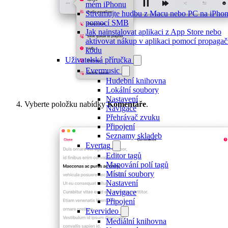
mém iPhonu
Streamujte hudbu z Macu nebo PC na iPho
pomocí SMB
Jak nainstalovat aplikaci z App Store nebo
aktivovat nákup v aplikaci pomocí propaga
kódu
Uživatelská příručka
Evermusic
Hudební knihovna
Lokální soubory
Nastavení
Vyberte položku nabídky
Komentáře
.
Navigace
Přehrávač zvuku
Připojení
Seznamy skladeb
Evertag
Editor tagů
Mapování polí tagů
Místní soubory
Nastavení
Navigace
Připojení
Evervideo
Mediální knihovna