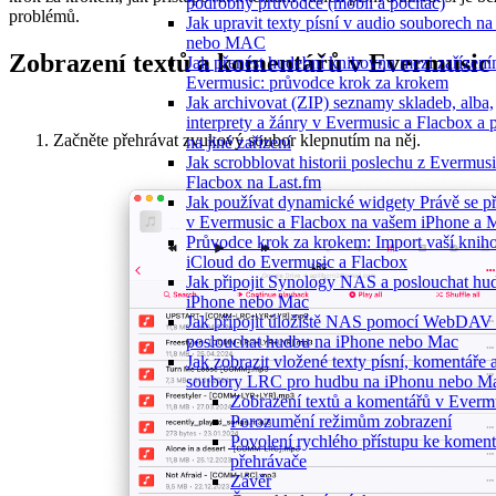
podrobný průvodce (mobil a počítač)
problémů.
Jak upravit texty písní v audio souborech n
nebo MAC
Zobrazení textů a komentářů v Evermusic
Jak přenést hudební knihovnu mezi zařízení
Evermusic: průvodce krok za krokem
Jak archivovat (ZIP) seznamy skladeb, alba,
interprety a žánry v Evermusic a Flacbox a 
Začněte přehrávat zvukový soubor klepnutím na něj.
na jiné zařízení
Jak scrobblovat historii poslechu z Evermus
Flacbox na Last.fm
Jak používat dynamické widgety Právě se p
v Evermusic a Flacbox na vašem iPhone a 
Průvodce krok za krokem: Import vaší knih
iCloud do Evermusic a Flacbox
Jak připojit Synology NAS a poslouchat hu
iPhone nebo Mac
Jak připojit úložiště NAS pomocí WebDAV
poslouchat hudbu na iPhone nebo Mac
Jak zobrazit vložené texty písní, komentáře 
soubory LRC pro hudbu na iPhonu nebo M
Zobrazení textů a komentářů v Everm
Porozumění režimům zobrazení
Povolení rychlého přístupu ke komen
přehrávače
Závěr