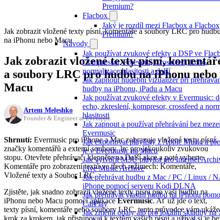
Premium?
Flacbox
Jaký je rozdíl mezi Flacbox a Flacbox
Jak zobrazit vložené texty písní, komentáře a soubory LRC pro hudb
Premium?
na iPhonu nebo Macu
Návody
Jak používat zvukové efekty a DSP ve Flac
Jak zobrazit vložené texty písní, komentář
Compressor, Freeverb, Crossfeed, Echo,
normalizace hlasitosti a další
a soubory LRC pro hudbu na iPhonu nebo
Jak zapnout hudební vizualizér při přehrává
Macu
hudby na iPhonu, iPadu a Macu
Jak používat zvukové efekty v Evermusic: 
echo, zkreslení, kompresor, crossfeed a nor
Artem Meleshko
hlasitosti
Founder & Engineer at Everappz
Jak zapnout a používat přehrávání bez meze
Evermusic
Shrnutí:
Evermusic pro iPhone a Mac zobrazuje vložené texty písní,
Jak exportovat playlisty z Apple Music a př
značky komentářů a externí soubory .lrc pro jakoukoliv zvukovou
je v Evermusic na Macu
stopu. Otevřete přehrávač, klepněte na Další akce a poté vyberte
Jak vytvořit M3U playlist pro Internet Arch
Komentáře pro zobrazení textů ve třech režimech: Komentáře,
Live Music Archive
Vložené texty a Soubor LRC.
Jak přehrávat hudbu z Mac / PC / Linux / 
iPhone pomocí serveru Kodi DLNA
Zjistěte, jak snadno zobrazit vložené texty písní pro vaši hudbu na
Jak přehrávat vlastní hudbu na iPhonu pomo
iPhonu nebo Macu pomocí aplikace
Evermusic
. Ať už jde o text,
CarPlay
texty písní, komentáře nebo soubory LRC, tento průvodce vám ukáže
Jak změnit obaly alb pro lokální skladby na 
krok za krokem, jak přistupovat k textům vašich písní a užívat si je be