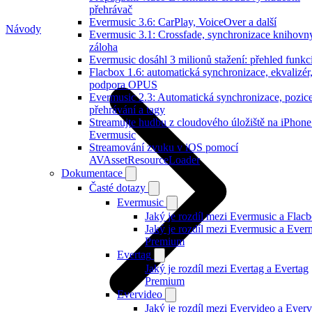
přehrávač
Evermusic 3.6: CarPlay, VoiceOver a další
Návody
Evermusic 3.1: Crossfade, synchronizace knihovn
záloha
Evermusic dosáhl 3 milionů stažení: přehled funkc
Flacbox 1.6: automatická synchronizace, ekvalizér
podpora OPUS
Evermusic 2.3: Automatická synchronizace, pozic
přehrávání a tagy
Streamujte hudbu z cloudového úložiště na iPhone
Evermusic
Streamování zvuku v iOS pomocí
AVAssetResourceLoader
Dokumentace
Časté dotazy
Evermusic
Jaký je rozdíl mezi Evermusic a Flac
Jaký je rozdíl mezi Evermusic a Ever
Premium
Evertag
Jaký je rozdíl mezi Evertag a Evertag
Premium
Evervideo
Jaký je rozdíl mezi Evervideo a Ever