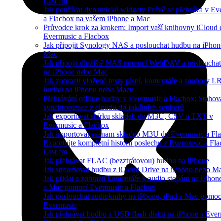
Last.fm
Jak používat dynamické widgety Právě se přehrává v Ev
a Flacbox na vašem iPhone a Mac
Průvodce krok za krokem: Import vaší knihovny iCloud 
Evermusic a Flacbox
Jak připojit Synology NAS a poslouchat hudbu na iPho
Mac
Jak připojit úložiště NAS pomocí WebDAV a posloucha
na iPhone nebo Mac
Jak zobrazit vložené texty písní, komentáře a soubory L
hudbu na iPhonu nebo Macu
Přehrávání offline hudby v Evermusic a Flacbox: Stahov
synchronizace z cloudu do lokálních souborů
Jak exportovat sbírku skladeb do M3U, CSV a TXT v
Evermusic a Flacbox
Jak importovat seznam skladeb M3U do Evermusic a Fl
Exportujte kompletní historii poslechu z Evermusic a Fl
Last.fm
Jak přehrávat FLAC (bezztrátovou) hudbu na iPhone
Jak streamovat hudbu z iCloud Drive na iPhonu nebo M
Jak přidat a zobrazit komentáře k audio stopám na iPhon
a Mac pomocí Evermusic a Flacbox
Jak poslouchat audioknihy na iPhone, iPad a Mac pomoc
Evermusic
Jak přehrávat hudbu z USB flash disku na iPhone s Ever