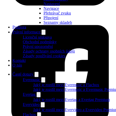
Nastavení
Navigace
Přehrávač zvuku
Připojení
Seznamy skladeb
Podpora
Právní informace
Licenční smlouva
Obchodní podmínky
Právní upozornění
Zásady ochrany osobních údajů
Zásady používání cookies
Kontakt
O nás
Časté dotazy
Evermusic
Jaký je rozdíl mezi Evermusic a Flacbox
Jaký je rozdíl mezi Evermusic a Evermusic Premi
Evertag
Jaký je rozdíl mezi Evertag a Evertag Premium
Evervideo
Jaký je rozdíl mezi Evervideo a Evervideo Premi
Flacbox