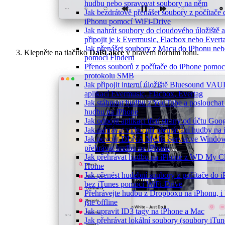
hudbu nebo spravovat soubory na něm
Jak bezdrátově přenášet soubory z počítače 
iPhonu pomocí WiFi-Drive
Jak nahrát soubory do cloudového úložiště a
připojit je k Evermusic, Flacbox nebo Evert
Jak přenášet soubory z Macu do iPhonu neb
Klepněte na tlačítko
Další akce
v pravém horním rohu.
pomocí Finderu
Přenos souborů z počítače do iPhone pomoc
protokolu SMB
Jak připojit interní úložiště Bluesound VAU
aplikací Evermusic, Flacbox, Evertag
Jak stáhnout hudbu z YouTube a poslouchat 
hudbu na iPhone
Jak odpojit aplikaci třetí strany od účtu Goo
Jak nahrávat video při přehrávání hudby na
Jak povolit DLNA Media Server ve Window
přehrávat hudbu na iPhone
Jak přehrávat hudbu na iPhone z WD My C
Home
Jak přenést hudební soubory z počítače do 
bez iTunes pomocí WiFi-Drive
Přehrávejte hudbu z Dropboxu na iPhonu, i
jste offline
Jak upravit ID3 tagy na iPhone a Mac
Jak přehrávat lokální soubory (soubory iTun