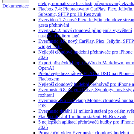
efekty, normalizace hlasitosti, přepracovaný ekvali
Dokumentace
Flacbox 7.4: Přepracovaný CarPlay, Plex, Jellyfin,
Subsonic, SFTP pro Hi-Res zvuk
Evervideo 1.7: nové Plex, Jellyfin, cloudové strea
gesta přehrávání
Evertag 4.2: nová cloudová připojení a vysvětlení
nastavení editoru tagů
Evermusic 8.6: nový CarPlay, Plex, Jellyfin, SFTP
widget textů
Nejlepší cloudové hudební přehrávače pro iPhone 
2026
Export příspěvků blogu z Wix do Markdown pom
OpenAI
Přehrávejte bezztrátové FLAC a DSD na iPhone a
Flacboxem
Nejlepší cloudový hudební přehrávač pro iPhone a
Evermusic 6.8: Aliyun Drive, Synology, nové styl
rozhraní
Evermusic Pro na Setapp Mobile: cloudová hudba
iOS
Evermusic dosáhl 11 milionů stažení po celém svě
Flacbox dosáhl 1 milionu stažení: Hi-Res zvuk
5 nejlepších aplikací přehrávačů hudby pro iPhone
2025
Propagační video Evermusic: cloudový hudební