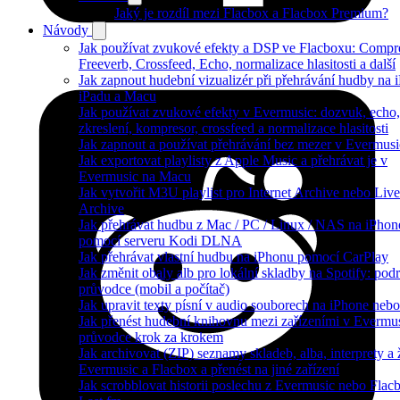
Jaký je rozdíl mezi Flacbox a Flacbox Premium?
Návody
Jak používat zvukové efekty a DSP ve Flacboxu: Compre
Freeverb, Crossfeed, Echo, normalizace hlasitosti a další
Jak zapnout hudební vizualizér při přehrávání hudby na 
iPadu a Macu
Jak používat zvukové efekty v Evermusic: dozvuk, echo,
zkreslení, kompresor, crossfeed a normalizace hlasitosti
Jak zapnout a používat přehrávání bez mezer v Evermusi
Jak exportovat playlisty z Apple Music a přehrávat je v
Evermusic na Macu
Jak vytvořit M3U playlist pro Internet Archive nebo Liv
Archive
Jak přehrávat hudbu z Mac / PC / Linux / NAS na iPhon
pomocí serveru Kodi DLNA
Jak přehrávat vlastní hudbu na iPhonu pomocí CarPlay
Jak změnit obaly alb pro lokální skladby na Spotify: pod
průvodce (mobil a počítač)
Jak upravit texty písní v audio souborech na iPhone n
Jak přenést hudební knihovnu mezi zařízeními v Evermus
průvodce krok za krokem
Jak archivovat (ZIP) seznamy skladeb, alba, interprety a 
Evermusic a Flacbox a přenést na jiné zařízení
Jak scrobblovat historii poslechu z Evermusic nebo Flac