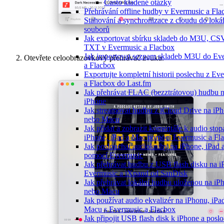
Často kladené otázky
Přehrávání offline hudby v Evermusic a Fla
Stahování a synchronizace z cloudu do loká
souborů
Jak exportovat sbírku skladeb do M3U, CS
TXT v Evermusic a Flacbox
Jak importovat seznam skladeb M3U do Ev
Otevřete celoobrazovkový přehrávač zvuku.
a Flacbox
Exportujte kompletní historii poslechu z Ev
a Flacbox do Last.fm
Jak přehrávat FLAC (bezztrátovou) hudbu 
iPhone
Jak streamovat hudbu z iCloud Drive na iP
nebo Macu
Jak přidat a zobrazit komentáře k audio sto
iPhone, iPad a Mac pomocí Evermusic a Fl
Jak poslouchat audioknihy na iPhone, iPad
pomocí Evermusic
Jak přehrávat hudbu z USB flash disku na i
Evermusic a iXpand od SanDisk
Jak přehrávat lokální hudbu uloženou na iP
nebo Macu
Jak používat audio ekvalizér na iPhonu, iP
Macu s Evermusic a Flacbox
Jak připojit USB flash disk k iPhone a posl