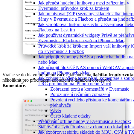
Jak přenést hudební knihovnu mezi zařízeními v
Evermusic: průvodce krok za krokem
Jak archivovat (ZIP) seznamy skladeb, alba, interp
žánry v Evermusic a Flacbox a přenést na jiné zaří
Jak scrobblovat historii poslechu z Evermusic neb
Flacbox na Last.fm
Jak používat dynamické widgety Právě se přehráv
Evermusic a Flacbox na vašem iPhone a Mac
Průvodce krok za krokem: Import vaší knihovny i
do Evermusic a Flacbox
Jak připojit Synology NAS a poslouchat hudbu na
nebo Mac
Jak připojit úložiště NAS pomocí WebDAV a posl
hudbu na iPhone nebo Mac
Vraťte se do hlavního přehrávače a klepněte na
tlačítko fronty zvuk
Jak zobrazit vložené texty písní, komentáře a soub
několikrát pro procházení zobrazení a dosažení obrazovky
LRC pro hudbu na iPhonu nebo Macu
Komentáře
.
Zobrazení textů a komentářů v Evermusic
Porozumění režimům zobrazení
Povolení rychlého přístupu ke komentářům 
přehrávače
Závěr
Často kladené otázky
Přehrávání offline hudby v Evermusic a Flacbox:
Stahování a synchronizace z cloudu do lokálních 
Jak exportovat sbírku skladeb do M3U, CSV a T