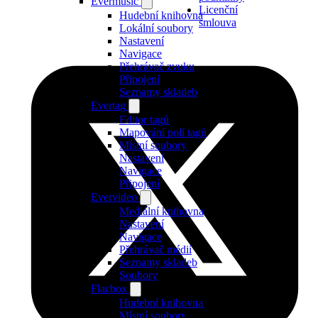
Evermusic
Licenční
Hudební knihovna
smlouva
Lokální soubory
Nastavení
Navigace
Přehrávač zvuku
Připojení
Seznamy skladeb
Evertag
Editor tagů
Mapování polí tagů
Místní soubory
Nastavení
Navigace
Připojení
Evervideo
Mediální knihovna
Nastavení
Navigace
Přehrávač médií
Seznamy skladeb
Soubory
Flacbox
Hudební knihovna
Místní soubory