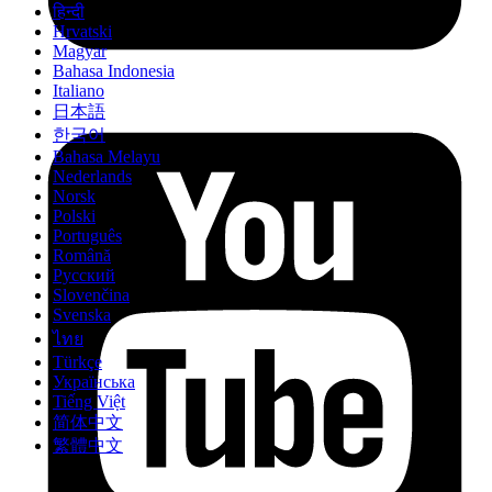
हिन्दी
Hrvatski
Magyar
Bahasa Indonesia
Italiano
日本語
한국어
Bahasa Melayu
Nederlands
Norsk
Polski
Português
Română
Русский
Slovenčina
Svenska
ไทย
Türkçe
Українська
Tiếng Việt
简体中文
繁體中文