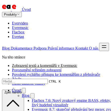
Úvod
Produkty
Evervideo
Evermusic
Flacbox
Evertag
Blog
Dokumentace
Podpora
Právní informace
Kontakt
O nás
Na této stránce
Zobrazení textů a komentářů v Evermusic
Porozumění režimům zobrazení
Povolení rychlého přístupu ke komentářům z přehrávače
Závěr
CTRL K
Často kladené otázky
Úvod
Zpět nahoru
Blog
Flacbox 7.6: Nový zvukový engine BASS, efekty
živý hudební vizualizér
Evermusic 8.7: skutečné přehrávání bez mezer, z