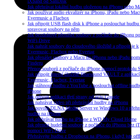
iXpand od SanDisk
Jak přehrávat lokální hudbu uloženou na iPhonu nebo M
Jak používat audio ekvalizér na iPhonu, iPadu nebo Mac
Evermusic a Flacbox
Jak připojit USB flash disk k iPhone a poslouchat hudbu
spravovat soubory na něm
Jak bezdrátově přenášet soubory z počítače do iPhonu p
WiFi-Drive
Jak nahrát soubory do cloudového úložiště a připojit je k
Evermusic, Flacbox nebo Evertag
Jak přenášet soubory z Macu do iPhonu nebo iPadu pom
Finderu
Přenos souborů z počítače do iPhone pomocí protokolu
Jak připojit interní úložiště Bluesound VAULT z aplikací
Evermusic, Flacbox, Evertag
Jak stáhnout hudbu z YouTube a poslouchat offline hudb
iPhone
Jak odpojit aplikaci třetí strany od účtu Google
Jak nahrávat video při přehrávání hudby na iPhonu
Jak povolit DLNA Media Server ve Windows 10 a přehr
hudbu na iPhone
Jak přehrávat hudbu na iPhone z WD My Cloud Home
Jak přenést hudební soubory z počítače do iPhonu bez i
pomocí WiFi-Drive
Přehrávejte hudbu z Dropboxu na iPhonu, i když jste off