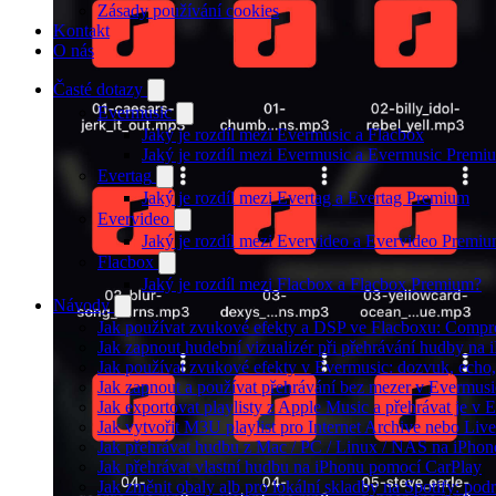
Zásady používání cookies
Kontakt
O nás
Časté dotazy
Evermusic
Jaký je rozdíl mezi Evermusic a Flacbox
Jaký je rozdíl mezi Evermusic a Evermusic Premi
Evertag
Jaký je rozdíl mezi Evertag a Evertag Premium
Evervideo
Jaký je rozdíl mezi Evervideo a Evervideo Premi
Flacbox
Jaký je rozdíl mezi Flacbox a Flacbox Premium?
Návody
Jak používat zvukové efekty a DSP ve Flacboxu: Compress
Jak zapnout hudební vizualizér při přehrávání hudby na
Jak používat zvukové efekty v Evermusic: dozvuk, echo, z
Jak zapnout a používat přehrávání bez mezer v Evermusi
Jak exportovat playlisty z Apple Music a přehrávat je v
Jak vytvořit M3U playlist pro Internet Archive nebo Liv
Jak přehrávat hudbu z Mac / PC / Linux / NAS na iPh
Jak přehrávat vlastní hudbu na iPhonu pomocí CarPlay
Jak změnit obaly alb pro lokální skladby na Spotify: pod