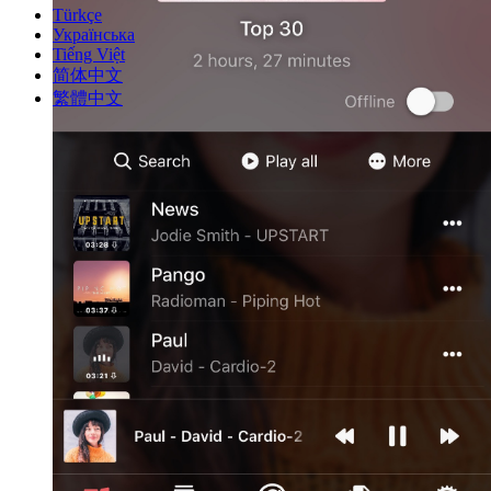
Türkçe
Українська
Tiếng Việt
简体中文
繁體中文