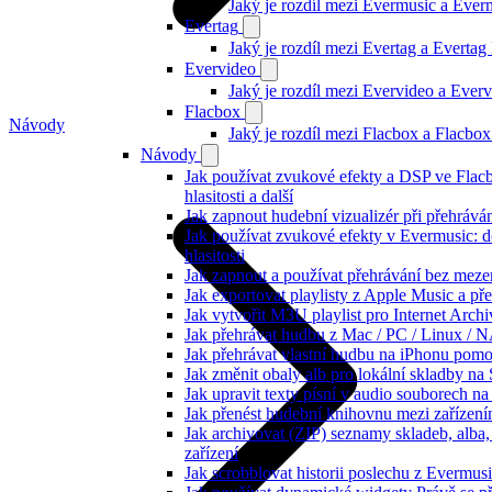
Jaký je rozdíl mezi Evermusic a Eve
Evertag
Jaký je rozdíl mezi Evertag a Everta
Evervideo
Jaký je rozdíl mezi Evervideo a Eve
Flacbox
Návody
Jaký je rozdíl mezi Flacbox a Flacb
Návody
Jak používat zvukové efekty a DSP ve Flac
hlasitosti a další
Jak zapnout hudební vizualizér při přehráv
Jak používat zvukové efekty v Evermusic: d
hlasitosti
Jak zapnout a používat přehrávání bez meze
Jak exportovat playlisty z Apple Music a p
Jak vytvořit M3U playlist pro Internet Arc
Jak přehrávat hudbu z Mac / PC / Linux /
Jak přehrávat vlastní hudbu na iPhonu pom
Jak změnit obaly alb pro lokální skladby na
Jak upravit texty písní v audio souborech
Jak přenést hudební knihovnu mezi zařízen
Jak archivovat (ZIP) seznamy skladeb, alba, 
zařízení
Jak scrobblovat historii poslechu z Evermus