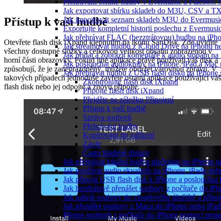
Přehrávání offline hudby v Evermusic a Flacbox: 
Jak exportovat sbírku skladeb do M3U, CSV a T
Přístup k vaší hudbě
Jak importovat seznam skladeb M3U do Evermusi
Exportujte kompletní historii poslechu z Evermusi
Jak přehrávat FLAC (bezztrátovou) hudbu na iPh
Otevřete flash disk iXpand klepnutím na ikonu SanDisk. Zde uvidíte
Jak streamovat hudbu z iCloud Drive na iPhonu 
všechny dostupné složky a celkovou velikost obsahu zobrazenou v
Jak přidat a zobrazit komentáře k audio stopám n
horní části obrazovky. Pokud jiné aplikace právě používají váš disk a
Jak poslouchat audioknihy na iPhone, iPad a Ma
způsobují, že je zaneprázdněný, můžete obdržet varovnou zprávu. V
Jak přehrávat hudbu z USB flash disku na iPhone
takových případech jednoduše zavřete ostatní aplikace používající váš
Zkontrolujte flash disk iXpand
flash disk nebo jej odpojte a znovu připojte.
Připojte flash disk iXpand
Přejděte na záložku Připojení
Přístup k vaší hudbě
Správa souborů
Přehrávání hudby
Kopírování do zařízení
Závěr
Často kladené dotazy
Jak přehrávat lokální hudbu uloženou na iPhonu 
Jak používat audio ekvalizér na iPhonu, iPadu ne
Jak připojit USB flash disk k iPhone a posloucha
Jak bezdrátově přenášet soubory z počítače do i
Jak nahrát soubory do cloudového úložiště a připo
Jak přenášet soubory z Macu do iPhonu nebo iPa
Přenos souborů z počítače do iPhone pomocí pro