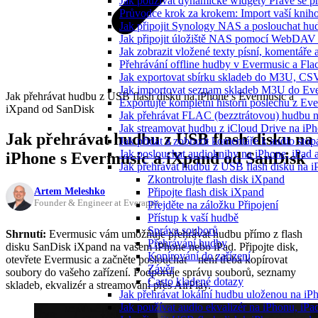
Jak používat dynamické widgety Právě se p
Průvodce krok za krokem: Import vaší knih
Jak připojit Synology NAS a poslouchat h
Jak připojit úložiště NAS pomocí WebDAV 
Jak zobrazit vložené texty písní, komentá
Přehrávání offline hudby v Evermusic a Fla
Jak exportovat sbírku skladeb do M3U, CS
Jak importovat seznam skladeb M3U do Eve
Jak přehrávat hudbu z USB flash disku na iPhone s Evermusic a
Exportujte kompletní historii poslechu z Ev
iXpand od SanDisk
Jak přehrávat FLAC (bezztrátovou) hudbu 
Jak streamovat hudbu z iCloud Drive na i
Jak přehrávat hudbu z USB flash disku na
Jak přidat a zobrazit komentáře k audio st
Jak poslouchat audioknihy na iPhone, iPad
iPhone s Evermusic a iXpand od SanDisk
Jak přehrávat hudbu z USB flash disku na 
Zkontrolujte flash disk iXpand
Artem Meleshko
Připojte flash disk iXpand
Founder & Engineer at Everappz
Přejděte na záložku Připojení
Přístup k vaší hudbě
Správa souborů
Shrnutí:
Evermusic vám umožňuje přehrávat hudbu přímo z flash
Přehrávání hudby
disku SanDisk iXpand na vašem iPhone nebo iPad. Připojte disk,
Kopírování do zařízení
otevřete Evermusic a začněte poslouchat – není třeba kopírovat
Závěr
soubory do vašeho zařízení. Podporuje správu souborů, seznamy
Často kladené dotazy
skladeb, ekvalizér a streamování přes AirPlay.
Jak přehrávat lokální hudbu uloženou na i
Jak používat audio ekvalizér na iPhonu, iP