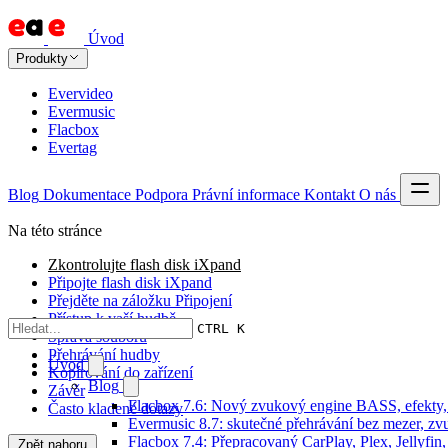
Úvod
Produkty
Evervideo
Evermusic
Flacbox
Evertag
Blog
Dokumentace
Podpora
Právní informace
Kontakt
O nás
Na této stránce
Zkontrolujte flash disk iXpand
Připojte flash disk iXpand
Přejděte na záložku Připojení
Přístup k vaší hudbě
CTRL K
Správa souborů
Přehrávání hudby
Úvod
Kopírování do zařízení
Blog
Závěr
Flacbox 7.6: Nový zvukový engine BASS, efekty, 
Často kladené dotazy
Evermusic 8.7: skutečné přehrávání bez mezer, zvu
Flacbox 7.4: Přepracovaný CarPlay, Plex, Jellyfi
Zpět nahoru