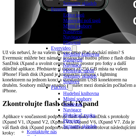
Seznamy skladeb
Evertag
Editor tagů
Mapování polí tagů
Místní soubory
Nastavení
Navigace
Připojení
Evervideo
Už vás nebaví, že na vašem iPhone nebo iPad dochází místo? S
Mediální knihovna
Evermusic můžete bez námahy poslouchat hudbu přímo z flash disku
Nastavení
SanDisk iXpand a uvolnit cenný úložný prostor pro fotky a další
Navigace
důležité aplikace. Představte si úsporu až 256 GB místa na vašem
Přehrávač médií
iPhone! Flash disk iXpand je kompaktní zařízení s lightning
Seznamy skladeb
konektorem na jednom konci a standardním USB konektorem na
Soubory
druhém. Soubory můžete snadno přenášet mezi domácím počítačem a
Flacbox
iPhone.
Hudební knihovna
Místní soubory
Zkontrolujte flash disk iXpand
Nastavení
Navigace
Přehrávač zvuku
Aplikace v současnosti podporuje flash disky SanDisk s protokoly
Připojení
iXpand V1, iXpand V2, iXpand V3, iXpand V6, iXpand V7. Zda je
Seznamy skladeb
váš flash disk iXpand podporován, můžete zkontrolovat následujícími
Kontaktujte nás
kroky: