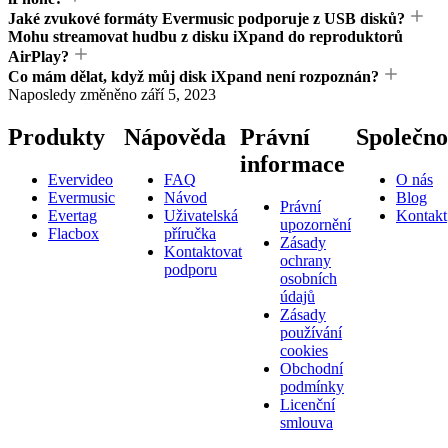
Jaké zvukové formáty Evermusic podporuje z USB disků?
Mohu streamovat hudbu z disku iXpand do reproduktorů
AirPlay?
Co mám dělat, když můj disk iXpand není rozpoznán?
Naposledy změněno
září 5, 2023
Produkty
Nápověda
Právní
Společno
informace
Evervideo
FAQ
O nás
Evermusic
Návod
Blog
Právní
Evertag
Uživatelská
Kontakt
upozornění
Flacbox
příručka
Zásady
Kontaktovat
ochrany
podporu
osobních
údajů
Zásady
používání
cookies
Obchodní
podmínky
Licenční
smlouva