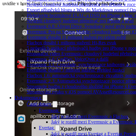
uvidíte v horní části obrazovky v sekci
Připojené příslušenství
.
Nejlepší cloudové hudební přehrávače pro iPhone v roc
Export příspěvků blogu z Wix do Markdown pomocí O
Přehrávejte bezztrátové FLAC a DSD na iPhone a Mac 
Nejlepší cloudový hudební přehrávač pro iPhone a iPad
Evermusic 6.8: Aliyun Drive, Synology, nové styly rozhr
Evermusic Pro na Setapp Mobile: cloudová hudba pro i
Evermusic dosáhl 11 milionů stažení po celém světě
Flacbox dosáhl 1 milionu stažení: Hi-Res zvuk
5 nejlepších aplikací přehrávačů hudby pro iPhone v roc
Propagační video Evermusic: cloudový hudební přehráv
Evermusic 3.6: CarPlay, VoiceOver a další
Evermusic 3.1: Crossfade, synchronizace knihovny a zál
Evermusic dosáhl 3 milionů stažení: přehled funkcí
Flacbox 1.6: automatická synchronizace, ekvalizér, po
Evermusic 2.3: Automatická synchronizace, pozice přehr
Streamujte hudbu z cloudového úložiště na iPhone s Eve
Streamování zvuku v iOS pomocí AVAssetResourceLoa
Dokumentace
Časté dotazy
Evermusic
Jaký je rozdíl mezi Evermusic a Flacbox
Jaký je rozdíl mezi Evermusic a Evermusic
Evertag
Jaký je rozdíl mezi Evertag a Evertag Prem