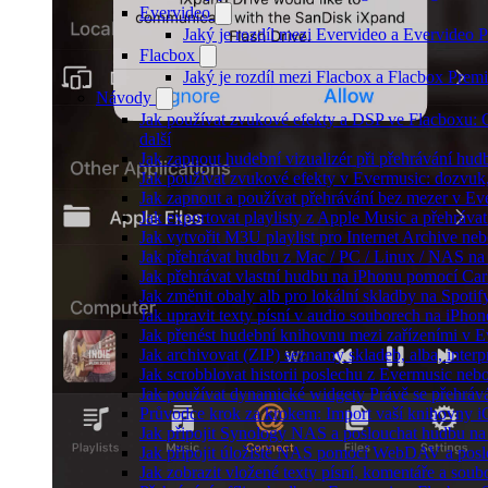
Evervideo
Jaký je rozdíl mezi Evervideo a Evervideo
Flacbox
Jaký je rozdíl mezi Flacbox a Flacbox Pre
Návody
Jak používat zvukové efekty a DSP ve Flacboxu: C
další
Jak zapnout hudební vizualizér při přehrávání hu
Jak používat zvukové efekty v Evermusic: dozvuk, 
Jak zapnout a používat přehrávání bez mezer v Ev
Jak exportovat playlisty z Apple Music a přehráva
Jak vytvořit M3U playlist pro Internet Archive ne
Jak přehrávat hudbu z Mac / PC / Linux / NAS 
Jak přehrávat vlastní hudbu na iPhonu pomocí Ca
Jak změnit obaly alb pro lokální skladby na Spoti
Jak upravit texty písní v audio souborech na iP
Jak přenést hudební knihovnu mezi zařízeními v 
Jak archivovat (ZIP) seznamy skladeb, alba, interp
Jak scrobblovat historii poslechu z Evermusic neb
Jak používat dynamické widgety Právě se přehráv
Průvodce krok za krokem: Import vaší knihovny i
Jak připojit Synology NAS a poslouchat hudbu n
Jak připojit úložiště NAS pomocí WebDAV a pos
Jak zobrazit vložené texty písní, komentáře a s