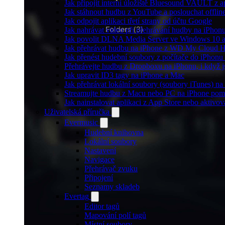
Jak připojit interní úložiště Bluesound VAULT z a
Jak stáhnout hudbu z YouTube a poslouchat offlin
Jak odpojit aplikaci třetí strany od účtu Google
Jak nahrávat video při přehrávání hudby na iPhon
Jak povolit DLNA Media Server ve Windows 10 a
Jak přehrávat hudbu na iPhone z WD My Cloud 
Jak přenést hudební soubory z počítače do iPhon
Přehrávejte hudbu z Dropboxu na iPhonu, i když js
Jak upravit ID3 tagy na iPhone a Mac
Jak přehrávat lokální soubory (soubory iTunes) n
Streamujte hudbu z Macu nebo PC na iPhone po
Jak nainstalovat aplikaci z App Store nebo aktiv
Uživatelská příručka
Evermusic
Hudební knihovna
Lokální soubory
Nastavení
Navigace
Přehrávač zvuku
Připojení
Seznamy skladeb
Evertag
Editor tagů
Mapování polí tagů
Místní soubory