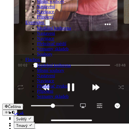
Místní soubory
Nastavení
Navigace
Připojení
Evervideo
Mediální knihovna
Nastavení
Navigace
Přehrávač médií
Seznamy skladeb
Soubory
Flacbox
Hudební knihovna
Místní soubory
Nastavení
Navigace
Přehrávač zvuku
Připojení
Seznamy skladeb
Čeština
عربي
Català
Světlý
Čeština
Tmavý
Dansk