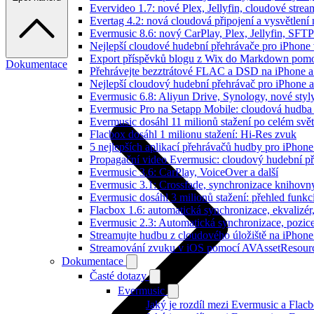
Evervideo 1.7: nové Plex, Jellyfin, cloudové strea
Evertag 4.2: nová cloudová připojení a vysvětlení 
Evermusic 8.6: nový CarPlay, Plex, Jellyfin, SFTP
Nejlepší cloudové hudební přehrávače pro iPhone
Export příspěvků blogu z Wix do Markdown pom
Dokumentace
Přehrávejte bezztrátové FLAC a DSD na iPhone 
Nejlepší cloudový hudební přehrávač pro iPhone a
Evermusic 6.8: Aliyun Drive, Synology, nové styl
Evermusic Pro na Setapp Mobile: cloudová hudba
Evermusic dosáhl 11 milionů stažení po celém svě
Flacbox dosáhl 1 milionu stažení: Hi-Res zvuk
5 nejlepších aplikací přehrávačů hudby pro iPhone
Propagační video Evermusic: cloudový hudební p
Evermusic 3.6: CarPlay, VoiceOver a další
Evermusic 3.1: Crossfade, synchronizace knihovny
Evermusic dosáhl 3 milionů stažení: přehled funkc
Flacbox 1.6: automatická synchronizace, ekvaliz
Evermusic 2.3: Automatická synchronizace, pozice
Streamujte hudbu z cloudového úložiště na iPhone
Streamování zvuku v iOS pomocí AVAssetResour
Dokumentace
Časté dotazy
Evermusic
Jaký je rozdíl mezi Evermusic a Flac