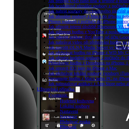
Jak připojit USB flash disk k iPhone a pos
Jak bezdrátově přenášet soubory z počítač
Jak nahrát soubory do cloudového úložiště a
Jak přenášet soubory z Macu do iPhonu ne
Přenos souborů z počítače do iPhone pomo
Jak připojit interní úložiště Bluesound VAU
Jak stáhnout hudbu z YouTube a poslouchat 
Jak odpojit aplikaci třetí strany od účtu Goo
Jak nahrávat video při přehrávání hudby na
Jak povolit DLNA Media Server ve Windows
Jak přehrávat hudbu na iPhone z WD My 
Jak přenést hudební soubory z počítače do
Přehrávejte hudbu z Dropboxu na iPhonu, i k
Jak upravit ID3 tagy na iPhone a Mac
Jak přehrávat lokální soubory (soubory iTu
Streamujte hudbu z Macu nebo PC na iPh
Jak nainstalovat aplikaci z App Store nebo
Uživatelská příručka
Evermusic
Hudební knihovna
Lokální soubory
Nastavení
Navigace
Přehrávač zvuku
Připojení