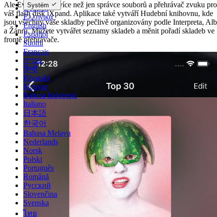
Ale Evermusic je více než jen správce souborů a přehrávač zvuku pro
Systém
Deutsch
váš flash disk iXpand. Aplikace také vytváří Hudební knihovnu, kde
Ελληνικά
jsou všechny vaše skladby pečlivě organizovány podle Interpreta, Al
English
a Žánru. Můžete vytvářet seznamy skladeb a měnit pořadí skladeb ve
Español
frontě přehrávače.
Suomi
Français
עברית
हिन्दी
Hrvatski
Magyar
Bahasa Indonesia
Italiano
日本語
한국어
Bahasa Melayu
Nederlands
Norsk
Polski
Português
Română
Русский
Slovenčina
Svenska
ไทย