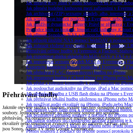
Jak upravit texty písní v audio souborech na iPhone n
Jak přenést hudební knihovnu mezi zařízeními v Evermu
Jak archivovat (ZIP) seznamy skladeb, alba, interprety a 
Jak scrobblovat historii poslechu z Evermusic nebo Flac
Jak používat dynamické widgety Právě se přehrává v E
Průvodce krok za krokem: Import vaší knihovny iCloud
Jak připojit Synology NAS a poslouchat hudbu na iPho
Jak připojit úložiště NAS pomocí WebDAV a posloucha
Jak zobrazit vložené texty písní, komentáře a soubory
Přehrávání offline hudby v Evermusic a Flacbox: Stahov
Jak exportovat sbírku skladeb do M3U, CSV a TXT v E
Jak importovat seznam skladeb M3U do Evermusic a Fl
Exportujte kompletní historii poslechu z Evermusic a Fl
Jak přehrávat FLAC (bezztrátovou) hudbu na iPhone
Jak streamovat hudbu z iCloud Drive na iPhonu nebo M
Jak přidat a zobrazit komentáře k audio stopám na iPho
Jak poslouchat audioknihy na iPhone, iPad a Mac pomo
Přehrávání hudby
Jak přehrávat hudbu z USB flash disku na iPhone s Eve
Jak přehrávat lokální hudbu uloženou na iPhonu nebo M
Jak používat audio ekvalizér na iPhonu, iPadu nebo Mac
Jakmile otevřete složku s hudbou, uvidíte všechny dostupné zvukové
Jak připojit USB flash disk k iPhone a poslouchat hudb
soubory. Jednoduše klepněte na libovolný soubor pro spuštění
Jak bezdrátově přenášet soubory z počítače do iPhonu 
přehrávání. Na obrazovce přehrávače můžete dokonce zapnout
Jak nahrát soubory do cloudového úložiště a připojit je
ekvalizér nebo streamovat zvukový obsah do zařízení AirPlay, jako
Jak přenášet soubory z Macu do iPhonu nebo iPadu pom
jsou Sonos, Apple TV nebo Google Chromecast.
Přenos souborů z počítače do iPhone pomocí protokolu