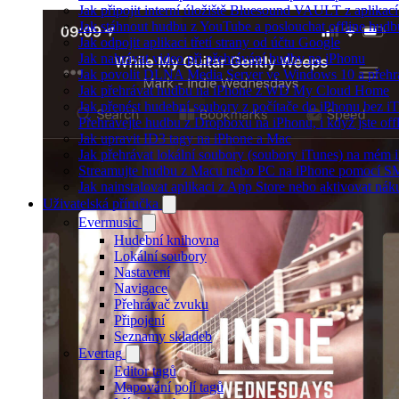
Jak připojit interní úložiště Bluesound VAULT z aplikac
Jak stáhnout hudbu z YouTube a poslouchat offline hudb
Jak odpojit aplikaci třetí strany od účtu Google
Jak nahrávat video při přehrávání hudby na iPhonu
Jak povolit DLNA Media Server ve Windows 10 a přehr
Jak přehrávat hudbu na iPhone z WD My Cloud Home
Jak přenést hudební soubory z počítače do iPhonu bez 
Přehrávejte hudbu z Dropboxu na iPhonu, i když jste off
Jak upravit ID3 tagy na iPhone a Mac
Jak přehrávat lokální soubory (soubory iTunes) na mém 
Streamujte hudbu z Macu nebo PC na iPhone pomocí 
Jak nainstalovat aplikaci z App Store nebo aktivovat ná
Uživatelská příručka
Evermusic
Hudební knihovna
Lokální soubory
Nastavení
Navigace
Přehrávač zvuku
Připojení
Seznamy skladeb
Evertag
Editor tagů
Mapování polí tagů