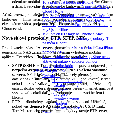
odemkne mobilní aplikace, offline synchronizaci, režim Cinem
10 a přehrávat hudbu na iPhone
a další. Evervideo se připojuje ke knihovnám zdarma i Premiere
Jak přehrávat hudbu na iPhone z WD My
Cloud Home
Ať už provozujete jakýkoli server, Evervideo streamuje vaši kompletn
Jak přenést hudební soubory z počítače do
knihovnu — filmy, seriály, domácí videa a vložené stopy titulků — s
iPhonu bez iTunes pomocí WiFi-Drive
ekvalizérem videa, podporou 360°, Picture-in-Picture, AirPlay a
Přehrávejte hudbu z Dropboxu na iPhonu, i
Chromecast.
když jste offline
Jak upravit ID3 tagy na iPhone a Mac
Nové síťové protokoly: FTP, SFTP, NFS
Jak přehrávat lokální soubory (soubory iTun
na mém iPhonu
Streamujte hudbu z Macu nebo PC na iPho
Pro uživatele s vlastními servery, domácími laboratořemi nebo
pomocí SMB
generickými NAS zařízeními, která nemají vyleštěnou mobilní
Jak nainstalovat aplikaci z App Store nebo
aplikaci, Evervideo 1.7 přidává tři klasické protokoly:
aktivovat nákup v aplikaci pomocí
SFTP (SSH File Transfer Protocol)
— správná odpověď pro
propagačního kódu
bezpečné vzdálené streamování videa z vašeho vlastního
Uživatelská příručka
serveru
. SFTP běží nad SSH, takže celý přenos (autentizace i
Evermusic
data videa) je šifrovaný. Pokud máte VPS, dedikovaný server
Hudební knihovna
nebo Linuxové zařízení doma s přístupem SSH, můžete na něj
Lokální soubory
umístit složku videí a streamovat přes veřejný internet, aniž bys
Nastavení
vystavovali cokoli dalšího. Podporuje autentizaci heslem i
Navigace
klíčem.
Přehrávač zvuku
FTP
— dlouholetý standard pro přenos souborů. Užitečné,
Připojení
pokud váš
domácí NAS
(starší Synology, ASUS, D-Link,
Seznamy skladeb
TerraMaster nebo generické krabičky) vystavuje FTP server, al
Evertag