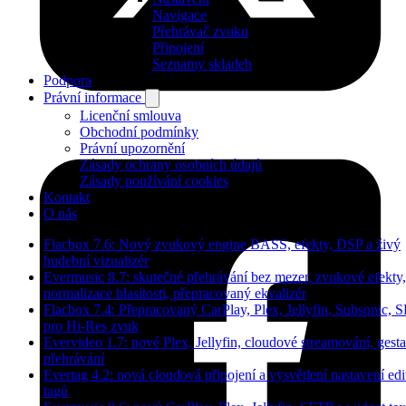
Navigace
Přehrávač zvuku
Připojení
Seznamy skladeb
Podpora
Právní informace
Licenční smlouva
Obchodní podmínky
Právní upozornění
Zásady ochrany osobních údajů
Zásady používání cookies
Kontakt
O nás
Flacbox 7.6: Nový zvukový engine BASS, efekty, DSP a živý
hudební vizualizér
Evermusic 8.7: skutečné přehrávání bez mezer, zvukové efekty,
normalizace hlasitosti, přepracovaný ekvalizér
Flacbox 7.4: Přepracovaný CarPlay, Plex, Jellyfin, Subsonic, 
pro Hi-Res zvuk
Evervideo 1.7: nové Plex, Jellyfin, cloudové streamování, gesta
přehrávání
Evertag 4.2: nová cloudová připojení a vysvětlení nastavení edi
tagů