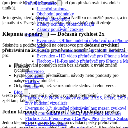
(pro jemné hledání) až po 60 sekund (pro přeskakování úvodních
Právní informace
titulků).
Licenční smlouva
Obchodní podmínky
Je to gesto, které uživatelé YouTube a Netflixu okamžitě poznají, a te
Právní upozornění
je nativní v Evervideo pro jakékoli video z jakéhokoli zdroje.
Zásady ochrany osobních údajů
Zásady používání cookies
Klepnutí a podržení — Dočasná rychlost 2x
Produkty
Evermusic - Offline hudební přehrávač pro iPhone
Stiskněte a podržte kdekoli na obrazovce pro
dočasné zrychlení
Mac
přehrávání na 2x
. Pusťte pro návrat k normální rychlosti. Perfektní
Evertag - Editor hudebních tagů pro iPhone a Mac
pro:
Evervideo - HD video přehrávač pro iPhone a Ma
Flacbox - Hi-Res audio přehrávač pro iPhone a M
Přeskakování pomalých scén bez závazku k trvalé změně
Produkty
rychlosti.
Evervideo
Rychlé prolétnutí přednáškami, návody nebo podcasty pro
Evermusic
nalezení relevantní části.
Flacbox
Ochutnání filmů, než se rozhodnete sledovat celou verzi.
Evertag
Blog
Gesto podržení nemění uloženou rychlost přehrávání — pusťte a jste
Flacbox 7.6: Nový zvukový engine BASS, efekty, DSP 
zpět tam, kde jste byli.
živý hudební vizualizér
Evermusic 8.7: skutečné přehrávání bez mezer, zvukové
Jedno klepnutí — Zobrazit / skrýt ovládací prvky
efekty, normalizace hlasitosti, přepracovaný ekvalizér
Flacbox 7.4: Přepracovaný CarPlay, Plex, Jellyfin, Subso
Jedno klepnutí na obrazovku přepíná ovládací prvky přehrávání
SFTP pro Hi-Res zvuk
(přehrát, pozastavit, panel hledání, titulky, ekvalizér). Klepněte jedno