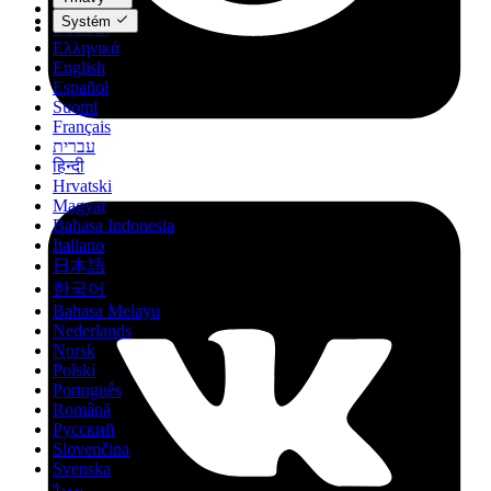
Dansk
Systém
Deutsch
Ελληνικά
English
Español
Suomi
Français
עברית
हिन्दी
Hrvatski
Magyar
Bahasa Indonesia
Italiano
日本語
한국어
Bahasa Melayu
Nederlands
Norsk
Polski
Português
Română
Русский
Slovenčina
Svenska