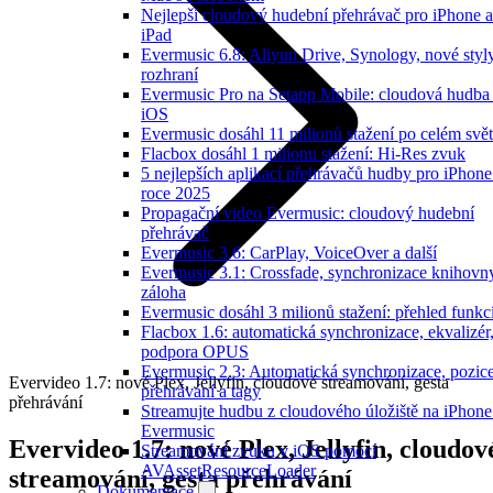
Nejlepší cloudový hudební přehrávač pro iPhone a
iPad
Evermusic 6.8: Aliyun Drive, Synology, nové styl
rozhraní
Evermusic Pro na Setapp Mobile: cloudová hudba
iOS
Evermusic dosáhl 11 milionů stažení po celém svě
Flacbox dosáhl 1 milionu stažení: Hi-Res zvuk
5 nejlepších aplikací přehrávačů hudby pro iPhone
roce 2025
Propagační video Evermusic: cloudový hudební
přehrávač
Evermusic 3.6: CarPlay, VoiceOver a další
Evermusic 3.1: Crossfade, synchronizace knihovn
záloha
Evermusic dosáhl 3 milionů stažení: přehled funkc
Flacbox 1.6: automatická synchronizace, ekvalizér
podpora OPUS
Evermusic 2.3: Automatická synchronizace, pozic
Evervideo 1.7: nové Plex, Jellyfin, cloudové streamování, gesta
přehrávání a tagy
přehrávání
Streamujte hudbu z cloudového úložiště na iPhone
Evermusic
Evervideo 1.7: nové Plex, Jellyfin, cloudov
Streamování zvuku v iOS pomocí
AVAssetResourceLoader
streamování, gesta přehrávání
Dokumentace