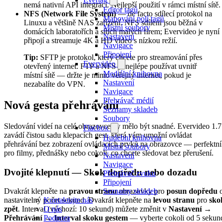
nemá nativní API integraci. Nejlepší použití v rámci místní sítě.
Editor tagů
NFS (Network File System)
— de facto sdílecí protokol na
Mapování polí tagů
Linuxu a většině NAS zařízení. NFS sdílení jsou běžná v
Místní soubory
domácích laboratořích a sítích malých firem; Evervideo je nyní
Nastavení
připojí a streamuje 4K a HD video s nízkou režií.
Navigace
Připojení
Tip:
SFTP je protokol, který chcete pro streamování přes
Evervideo
otevřený internet. FTP a NFS je nejlépe používat uvnitř
Mediální knihovna
místní sítě — držte je mimo veřejný internet, pokud je
Nastavení
nezabalíte do VPN.
Navigace
Přehrávač médií
Nová gesta přehrávání
Seznamy skladeb
Soubory
Sledování videí na celé obrazovce by mělo být snadné. Evervideo 1.7
Flacbox
zavádí čistou sadu klepacích gest, která vám umožní ovládat
Hudební knihovna
přehrávání bez zobrazení ovládacích prvků na obrazovce — perfektní
Místní soubory
pro filmy, přednášky nebo cokoli, co chcete sledovat bez přerušení.
Nastavení
Navigace
Dvojité klepnutí — Skok dopředu nebo dozadu
Přehrávač zvuku
Připojení
Seznamy skladeb
Dvakrát klepněte na
pravou stranu
obrazovky pro
posun dopředu
Kontaktujte nás
nastavitelný počet sekund. Dvakrát klepněte na
levou stranu
pro
sko
O nás
zpět
. Interval (výchozí: 10 sekund) můžete změnit v
Nastavení →
Podpora
Přehrávání → Interval skoku gestem
— vyberte cokoli od 5 sekun