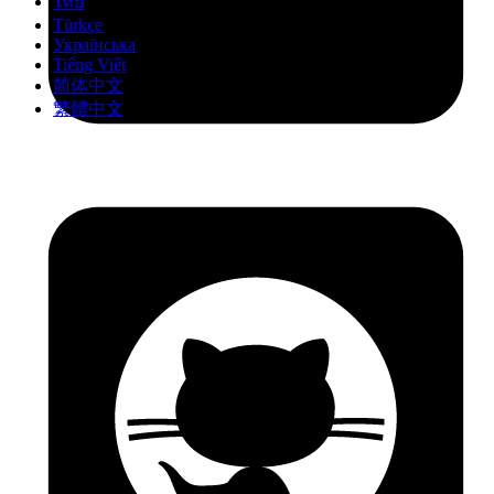
ไทย
Türkçe
Українська
Tiếng Việt
简体中文
繁體中文