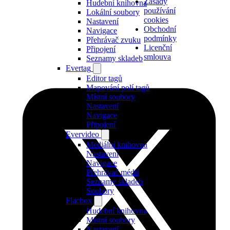
Zásady
Hudební knihovna
používání
Lokální soubory
cookies
Nastavení
Obchodní
Navigace
podmínky
Přehrávač zvuku
Licenční
Připojení
smlouva
Seznamy skladeb
Evertag
Editor tagů
Mapování polí tagů
Místní soubory
Nastavení
Navigace
Připojení
Evervideo
Mediální knihovna
Nastavení
Navigace
Přehrávač médií
Seznamy skladeb
Soubory
Flacbox
Hudební knihovna
Místní soubory
Nastavení