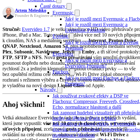
Časté dotazy
Artem Meleshko
Evermusic
Founder & Engineer at Everappz
Jaký je rozdíl mezi Evermusic a Flac
Jaký je rozdíl mezi Evermusic a
Stručně:
Evervideo 1.7
je velká aktualizace HD video přehrávače pr
Evermusic Premium
iPhone, iPad a Mac. Toto vydání přidává více než 10 nových připojen
Evertag
k cloudům, NAS a mediálním serverům —
Internxt
,
Proton Drive
,
Jaký je rozdíl mezi Evertag a Evertag
QNAP
,
Nextcloud
,
Amazon S3
, plus nejoblíbenější mediální server
Premium
Plex
,
Subsonic
,
Navidrome
,
Jellyfin
a
Emby
, a tři síťové protokoly:
Evervideo
FTP
,
SFTP
a
NFS
. Nová
gesta přehrávání
vám umožní dvojklike
Jaký je rozdíl mezi Evervideo a
posunout dopředu nebo dozadu, podržením prstu spustit přehrávání
Evervideo Premium?
rychlostí 2x a jediným klepnutím přepnout ovládací prvky — to vše
Flacbox
bez opuštění režimu celé obrazovky. Wi-Fi Drive získal obnovené
Jaký je rozdíl mezi Flacbox a Flacbox
rozhraní s režimem výběru a chytřejší frontou nahrávání. Celá aplikac
Premium?
je vyladěna na nový design
Liquid Glass
od Apple.
Návody
Jak používat zvukové efekty a DSP ve
Flacboxu: Compressor, Freeverb, Crossfeed
Ahoj všichni!
Echo, normalizace hlasitosti a další
Jak zapnout hudební vizualizér při přehrává
Velká aktualizace Evervideo je tady. Je to jedno z největších vydání,
hudby na iPhonu, iPadu a Macu
která jsme vypustili:
více než 10 nových cloudových, serverových a
Jak používat zvukové efekty v Evermusic:
síťových připojení
, zcela nová
gesta přehrávání
pro rychlejší
dozvuk, echo, zkreslení, kompresor, crossfe
ovládání na celé obrazovce, obnovená zkušenost
Wi-Fi Drive
a
normalizace hlasitosti