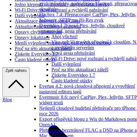
zvukové efekty, normalizace hlasitosti, přepracov
Jedno klepnutí — Zobrazit / skrýt ovládací prvky
ekvalizér
Wi-Fi Drive: nové rozhraní a rychlejší nahrávání
Flacbox 7.4: Přepracovaný CarPlay, Plex, Jellyfin,
Další vylepšení
Subsonic, SFTP pro Hi-Res zvuk
Aktualizace designu Liquid Glass
Evervideo 1.7: nové Plex, Jellyfin, cloudové
Aktualizované knihovny připojení
streamování, gesta přehrávání
Opravy chyb přehrávání
Ahoj všichni!
Opravy lokalizace
Více než 10 nových připojení k cloudům, 
Menší vylepšení inspirovaná vaší zpětnou vazbou
a mediálním serverům
Proč na této aktualizaci záleží
Nová gesta přehrávání
Získejte Evervideo 1.7
Wi-Fi Drive: nové rozhraní a rychlejší nahrá
Často kladené otázky
Další vylepšení
Proč na této aktualizaci záleží
Zpět nahoru
Získejte Evervideo 1.7
Často kladené otázky
Evertag 4.2: nová cloudová připojení a vysvětlení
nastavení editoru tagů
Evermusic 8.6: nový CarPlay, Plex, Jellyfin, SFTP
Blog
widget textů
Nejlepší cloudové hudební přehrávače pro iPhone
roce 2026
Export příspěvků blogu z Wix do Markdown pom
OpenAI
Přehrávejte bezztrátové FLAC a DSD na iPhone a
Mac s Flacboxem