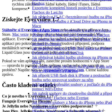
Flacbox
rychlou záležitost — žádné kabely, žádný iTunes, žádná
Exportujte kompletní historii poslechu z Evermusi
komprese.
Flacbox do Last.fm
Jak přehrávat FLAC (bezztrátovou) hudbu na iPh
Získejte Evervideo 1.7
Jak streamovat hudbu z iCloud Drive na iPhonu n
Macu
Stáhněte si Evervideo z App Store
nebo aktualizujte přímo v App
Jak přidat a zobrazit komentáře k audio stopám na
Store.
Mac verze
je k dispozici samostatně jako univerzální Mac
iPhone, iPad a Mac pomocí Evermusic a Flacbox
aplikace. Evervideo je zdarma ke stažení s volitelnými vylepšeními v
Jak poslouchat audioknihy na iPhone, iPad a Mac
aplikaci pro pokročilé funkce. Nová cloudová připojení, podpora
pomocí Evermusic
mediálních serverů, gesta přehrávání, vylepšení Wi-Fi Drive a rozhran
Jak přehrávat hudbu z USB flash disku na iPhone 
Liquid Glass jsou součástí základní aktualizace.
Evermusic a iXpand od SanDisk
Jak přehrávat lokální hudbu uloženou na iPhonu n
Pokud se vám aplikace líbí, zanechte prosím hodnocení v App Store
Macu
— opravdu to pomáhá. Máte zpětnou vazbu nebo jste narazili na
Jak používat audio ekvalizér na iPhonu, iPadu neb
problém? Napište nám na
support@everappz.com
. Čteme každou
Macu s Evermusic a Flacbox
zprávu.
Jak připojit USB flash disk k iPhone a poslouchat
hudbu nebo spravovat soubory na něm
Často kladené otázky
Jak bezdrátově přenášet soubory z počítače do iP
pomocí WiFi-Drive
Jak nahrát soubory do cloudového úložiště a připoji
Co je nového v Evervideo 1.7?
k Evermusic, Flacbox nebo Evertag
Funguje Evervideo s Plexem?
Jak přenášet soubory z Macu do iPhonu nebo iPa
Je Jellyfin nebo Navidrome v Evervideo podporován?
pomocí Finderu
Jsou Plex, Jellyfin, Emby, Navidrome a Subsonic zdarma?
Přenos souborů z počítače do iPhone pomocí