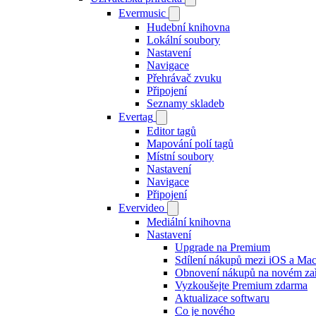
Evermusic
Hudební knihovna
Lokální soubory
Nastavení
Navigace
Přehrávač zvuku
Připojení
Seznamy skladeb
Evertag
Editor tagů
Mapování polí tagů
Místní soubory
Nastavení
Navigace
Připojení
Evervideo
Mediální knihovna
Nastavení
Upgrade na Premium
Sdílení nákupů mezi iOS a Ma
Obnovení nákupů na novém zař
Vyzkoušejte Premium zdarma
Aktualizace softwaru
Co je nového