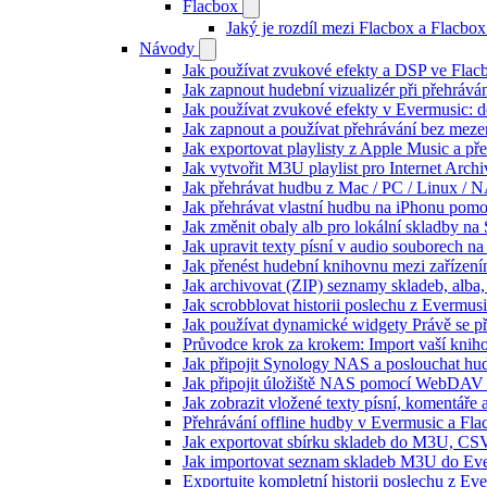
Flacbox
Jaký je rozdíl mezi Flacbox a Flacb
Návody
Jak používat zvukové efekty a DSP ve Flacbo
Jak zapnout hudební vizualizér při přehráv
Jak používat zvukové efekty v Evermusic: do
Jak zapnout a používat přehrávání bez meze
Jak exportovat playlisty z Apple Music a p
Jak vytvořit M3U playlist pro Internet Arc
Jak přehrávat hudbu z Mac / PC / Linux /
Jak přehrávat vlastní hudbu na iPhonu pom
Jak změnit obaly alb pro lokální skladby na
Jak upravit texty písní v audio souborech
Jak přenést hudební knihovnu mezi zařízen
Jak archivovat (ZIP) seznamy skladeb, alba, 
Jak scrobblovat historii poslechu z Evermus
Jak používat dynamické widgety Právě se p
Průvodce krok za krokem: Import vaší knih
Jak připojit Synology NAS a poslouchat h
Jak připojit úložiště NAS pomocí WebDAV 
Jak zobrazit vložené texty písní, komentá
Přehrávání offline hudby v Evermusic a Fla
Jak exportovat sbírku skladeb do M3U, CS
Jak importovat seznam skladeb M3U do Eve
Exportujte kompletní historii poslechu z Ev