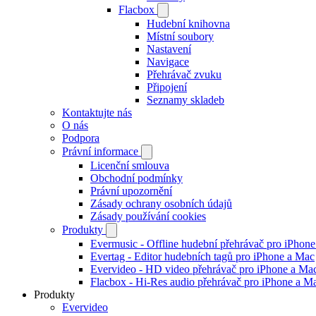
Flacbox
Hudební knihovna
Místní soubory
Nastavení
Navigace
Přehrávač zvuku
Připojení
Seznamy skladeb
Kontaktujte nás
O nás
Podpora
Právní informace
Licenční smlouva
Obchodní podmínky
Právní upozornění
Zásady ochrany osobních údajů
Zásady používání cookies
Produkty
Evermusic - Offline hudební přehrávač pro iPhon
Evertag - Editor hudebních tagů pro iPhone a Mac
Evervideo - HD video přehrávač pro iPhone a Ma
Flacbox - Hi-Res audio přehrávač pro iPhone a M
Produkty
Evervideo