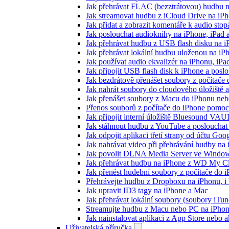
Jak přehrávat FLAC (bezztrátovou) hudbu 
Jak streamovat hudbu z iCloud Drive na i
Jak přidat a zobrazit komentáře k audio st
Jak poslouchat audioknihy na iPhone, iPad
Jak přehrávat hudbu z USB flash disku na 
Jak přehrávat lokální hudbu uloženou na i
Jak používat audio ekvalizér na iPhonu, iP
Jak připojit USB flash disk k iPhone a pos
Jak bezdrátově přenášet soubory z počítač
Jak nahrát soubory do cloudového úložiště a
Jak přenášet soubory z Macu do iPhonu ne
Přenos souborů z počítače do iPhone pomo
Jak připojit interní úložiště Bluesound VAU
Jak stáhnout hudbu z YouTube a poslouchat 
Jak odpojit aplikaci třetí strany od účtu Goo
Jak nahrávat video při přehrávání hudby na
Jak povolit DLNA Media Server ve Windows
Jak přehrávat hudbu na iPhone z WD My 
Jak přenést hudební soubory z počítače do
Přehrávejte hudbu z Dropboxu na iPhonu, i k
Jak upravit ID3 tagy na iPhone a Mac
Jak přehrávat lokální soubory (soubory iTu
Streamujte hudbu z Macu nebo PC na iPh
Jak nainstalovat aplikaci z App Store nebo
Uživatelská příručka