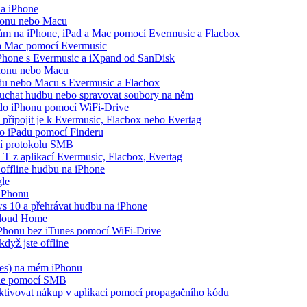
na iPhone
Phonu nebo Macu
opám na iPhone, iPad a Mac pomocí Evermusic a Flacbox
 a Mac pomocí Evermusic
iPhone s Evermusic a iXpand od SanDisk
Phonu nebo Macu
adu nebo Macu s Evermusic a Flacbox
louchat hudbu nebo spravovat soubory na něm
e do iPhonu pomocí WiFi-Drive
 připojit je k Evermusic, Flacbox nebo Evertag
bo iPadu pomocí Finderu
cí protokolu SMB
LT z aplikací Evermusic, Flacbox, Evertag
offline hudbu na iPhone
gle
 iPhonu
 10 a přehrávat hudbu na iPhone
Cloud Home
 iPhonu bez iTunes pomocí WiFi-Drive
dyž jste offline
nes) na mém iPhonu
one pomocí SMB
 aktivovat nákup v aplikaci pomocí propagačního kódu