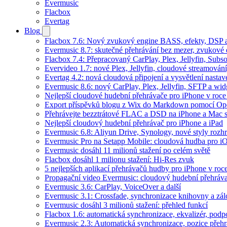
Evermusic
Flacbox
Evertag
Blog
Flacbox 7.6: Nový zvukový engine BASS, efekty, DSP a 
Evermusic 8.7: skutečné přehrávání bez mezer, zvukové ef
Flacbox 7.4: Přepracovaný CarPlay, Plex, Jellyfin, Sub
Evervideo 1.7: nové Plex, Jellyfin, cloudové streamování
Evertag 4.2: nová cloudová připojení a vysvětlení nastav
Evermusic 8.6: nový CarPlay, Plex, Jellyfin, SFTP a wid
Nejlepší cloudové hudební přehrávače pro iPhone v roc
Export příspěvků blogu z Wix do Markdown pomocí O
Přehrávejte bezztrátové FLAC a DSD na iPhone a Mac 
Nejlepší cloudový hudební přehrávač pro iPhone a iPad
Evermusic 6.8: Aliyun Drive, Synology, nové styly rozhr
Evermusic Pro na Setapp Mobile: cloudová hudba pro i
Evermusic dosáhl 11 milionů stažení po celém světě
Flacbox dosáhl 1 milionu stažení: Hi-Res zvuk
5 nejlepších aplikací přehrávačů hudby pro iPhone v roc
Propagační video Evermusic: cloudový hudební přehráv
Evermusic 3.6: CarPlay, VoiceOver a další
Evermusic 3.1: Crossfade, synchronizace knihovny a zál
Evermusic dosáhl 3 milionů stažení: přehled funkcí
Flacbox 1.6: automatická synchronizace, ekvalizér, po
Evermusic 2.3: Automatická synchronizace, pozice přehr