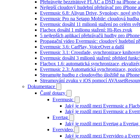
Přehrávejte bezztrátové FLAC a DSD na iPhone 
Nejlepší cloudový hudební přehrávač pro iPhone a
Evermusic 6.8: Aliyun Drive, Synology, nové styl
Evermusic Pro na Setapp Mobile: cloudová hudba
Evermusic dosáhl 11 milionů stažení po celém svě
Flacbox dosáhl 1 milionu stažení: Hi-Res zvuk
5 nejlepších aplikací přehrávačů hudby pro iPhone
Propagační video Evermusic: cloudový hudební p
Evermusic 3.6: CarPlay, VoiceOver a další
Evermusic 3.1: Crossfade, synchronizace knihovny
Evermusic dosáhl 3 milionů stažení: přehled funkc
Flacbox 1.6: automatická synchronizace, ekvaliz
Evermusic 2.3: Automatická synchronizace, pozice
Streamujte hudbu z cloudového úložiště na iPhone
Streamování zvuku v iOS pomocí AVAssetResour
Dokumentace
Časté dotazy
Evermusic
Jaký je rozdíl mezi Evermusic a Flac
Jaký je rozdíl mezi Evermusic a Eve
Evertag
Jaký je rozdíl mezi Evertag a Everta
Evervideo
Jaký je rozdíl mezi Evervideo a Eve