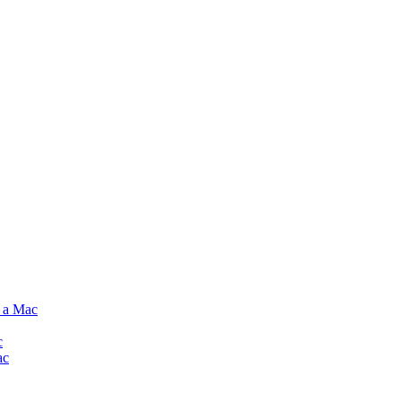
e a Mac
c
ac