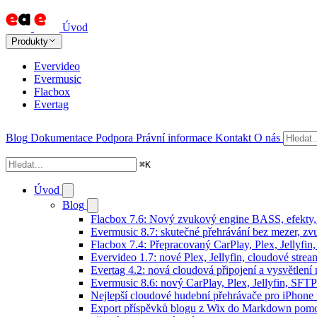
Úvod
Produkty
Evervideo
Evermusic
Flacbox
Evertag
Blog
Dokumentace
Podpora
Právní informace
Kontakt
O nás
⌘
K
Úvod
Blog
Flacbox 7.6: Nový zvukový engine BASS, efekty, 
Evermusic 8.7: skutečné přehrávání bez mezer, zvu
Flacbox 7.4: Přepracovaný CarPlay, Plex, Jellyfi
Evervideo 1.7: nové Plex, Jellyfin, cloudové strea
Evertag 4.2: nová cloudová připojení a vysvětlení 
Evermusic 8.6: nový CarPlay, Plex, Jellyfin, SFTP
Nejlepší cloudové hudební přehrávače pro iPhone
Export příspěvků blogu z Wix do Markdown pom