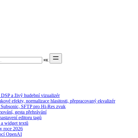
⌘
K
DSP a živý hudební vizualizér
kové efekty, normalizace hlasitosti, přepracovaný ekvalizér
n, Subsonic, SFTP pro Hi-Res zvuk
mování, gesta přehrávání
nastavení editoru tagů
 a widget textů
 v roce 2026
ocí OpenAI