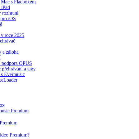
a Mac s Flacboxem
 iPad
y rozhraní
 pro iOS
tě
 v roce 2025
řehrávač
 a záloha
í
ér, podpora OPUS
 přehrávání a tagy
 s Evermusic
ceLoader
box
rmusic Premium
g Premium
rvideo Premium?