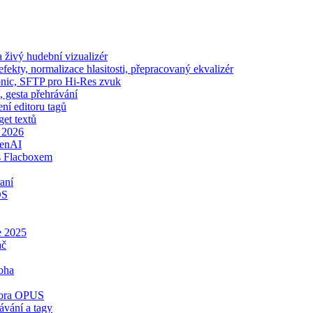
živý hudební vizualizér
ekty, normalizace hlasitosti, přepracovaný ekvalizér
sonic, SFTP pro Hi-Res zvuk
, gesta přehrávání
ení editoru tagů
get textů
e 2026
penAI
s Flacboxem
aní
OS
e 2025
ač
oha
dpora OPUS
ávání a tagy