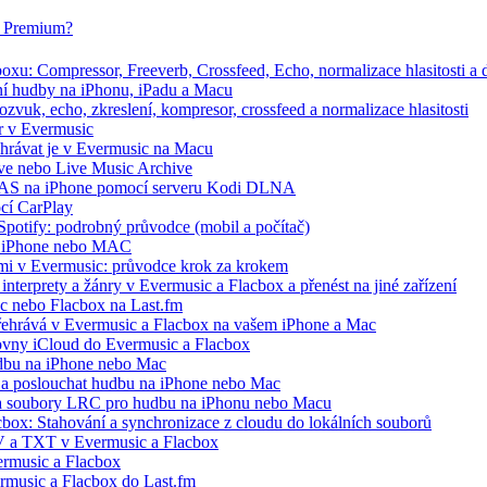
ox Premium?
xu: Compressor, Freeverb, Crossfeed, Echo, normalizace hlasitosti a d
ání hudby na iPhonu, iPadu a Macu
zvuk, echo, zkreslení, kompresor, crossfeed a normalizace hlasitosti
r v Evermusic
řehrávat je v Evermusic na Macu
hive nebo Live Music Archive
 NAS na iPhone pomocí serveru Kodi DLNA
ocí CarPlay
 Spotify: podrobný průvodce (mobil a počítač)
 na iPhone nebo MAC
ími v Evermusic: průvodce krok za krokem
interprety a žánry v Evermusic a Flacbox a přenést na jiné zařízení
ic nebo Flacbox na Last.fm
řehrává v Evermusic a Flacbox na vašem iPhone a Mac
ovny iCloud do Evermusic a Flacbox
udbu na iPhone nebo Mac
a poslouchat hudbu na iPhone nebo Mac
ře a soubory LRC pro hudbu na iPhonu nebo Macu
cbox: Stahování a synchronizace z cloudu do lokálních souborů
V a TXT v Evermusic a Flacbox
rmusic a Flacbox
ermusic a Flacbox do Last.fm