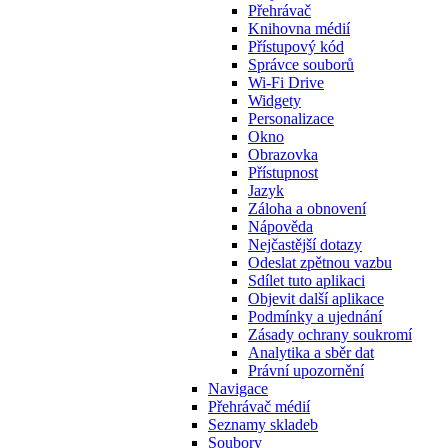
Přehrávač
Knihovna médií
Přístupový kód
Správce souborů
Wi-Fi Drive
Widgety
Personalizace
Okno
Obrazovka
Přístupnost
Jazyk
Záloha a obnovení
Nápověda
Nejčastější dotazy
Odeslat zpětnou vazbu
Sdílet tuto aplikaci
Objevit další aplikace
Podmínky a ujednání
Zásady ochrany soukromí
Analytika a sběr dat
Právní upozornění
Navigace
Přehrávač médií
Seznamy skladeb
Soubory