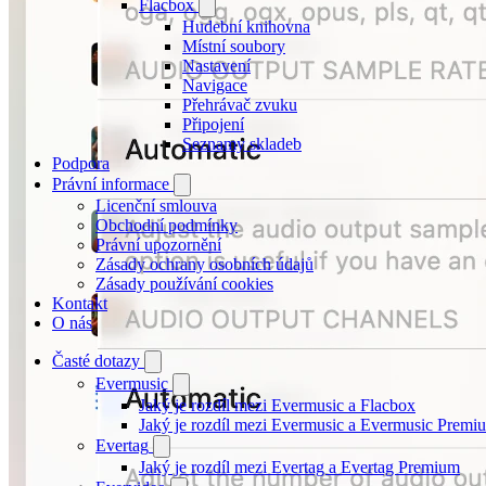
Flacbox
Hudební knihovna
Místní soubory
Nastavení
Navigace
Přehrávač zvuku
Připojení
Seznamy skladeb
Podpora
Právní informace
Licenční smlouva
Obchodní podmínky
Právní upozornění
Zásady ochrany osobních údajů
Zásady používání cookies
Kontakt
O nás
Časté dotazy
Evermusic
Jaký je rozdíl mezi Evermusic a Flacbox
Jaký je rozdíl mezi Evermusic a Evermusic Premi
Evertag
Jaký je rozdíl mezi Evertag a Evertag Premium