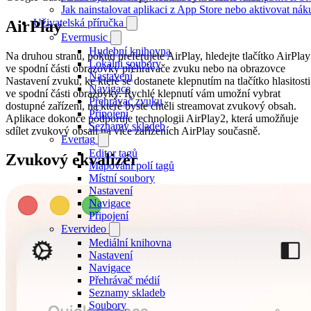
Jak nainstalovat aplikaci z App Store nebo aktivovat ná
Uživatelská příručka
AirPlay
Evermusic
Hudební knihovna
Na druhou stranu, pokud preferujete AirPlay, hledejte tlačítko AirPlay
Lokální soubory
ve spodní části obrazovky přehrávače zvuku nebo na obrazovce
Nastavení
Nastavení zvuku, ke které se dostanete klepnutím na tlačítko hlasitosti
Navigace
ve spodní části obrazovky. Rychlé klepnutí vám umožní vybrat
Přehrávač zvuku
dostupné zařízení, na které byste chtěli streamovat zvukový obsah.
Připojení
Aplikace dokonce podporuje technologii AirPlay2, která umožňuje
Seznamy skladeb
sdílet zvukový obsah na více zařízeních AirPlay současně.
Evertag
Editor tagů
Zvukový ekvalizér
Mapování polí tagů
Místní soubory
Nastavení
Navigace
Připojení
Evervideo
Mediální knihovna
Nastavení
Navigace
Přehrávač médií
Seznamy skladeb
Soubory