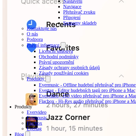
Nastavení
Navigace
Přehrávač zvuku
Připojení
Seznamy skladeb
Kontaktujte nás
O nás
Podpora
Právní informace
Licenční smlouva
Obchodní podmínky
Právní upozornění
Zásady ochrany osobních údajů
Zásady používání cookies
Produkty
Evermusic - Offline hudební přehrávač pro iPhon
Evertag - Editor hudebních tagů pro iPhone a Mac
Evervideo - HD video přehrávač pro iPhone a Ma
Flacbox - Hi-Res audio přehrávač pro iPhone a M
Produkty
Evervideo
Evermusic
Flacbox
Evertag
Blog