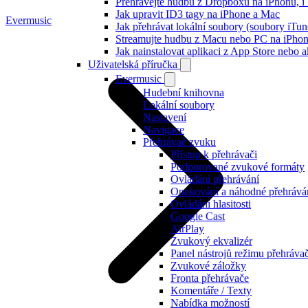
Přehrávejte hudbu z Dropboxu na iPhonu, i k
Jak upravit ID3 tagy na iPhone a Mac
Evermusic
Jak přehrávat lokální soubory (soubory iTu
Streamujte hudbu z Macu nebo PC na iPh
Jak nainstalovat aplikaci z App Store nebo
Uživatelská příručka
Evermusic
Hudební knihovna
Lokální soubory
Nastavení
Navigace
Přehrávač zvuku
Přístup k přehrávači
Podporované zvukové formáty
Ovládání přehrávání
Opakování a náhodné přehrává
Ovládání hlasitosti
Google Cast
AirPlay
Zvukový ekvalizér
Panel nástrojů režimu přehráva
Zvukové záložky
Fronta přehrávače
Komentáře / Texty
Nabídka možností