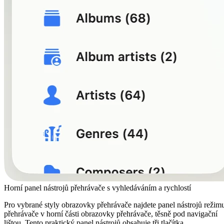
Horní panel nástrojů přehrávače s vyhledáváním a rychlostí
Pro vybrané styly obrazovky přehrávače najdete panel nástrojů režim
přehrávače v horní části obrazovky přehrávače, těsně pod navigační
lištou. Tento praktický panel nástrojů obsahuje tři tlačítka.