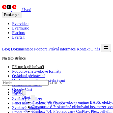
Úvod
Produkty
Evervideo
Evermusic
Flacbox
Evertag
Blog
Dokumentace
Podpora
Právní informace
Kontakt
O nás
Na této stránce
Přístup k přehrávači
Podporované zvukové formáty
Ovládání přehrávání
Opakování a náhodné přehrávání
CTRL K
Ovládání hlasitosti
Google Cast
Úvod
AirPlay
Blog
Zvukový ekvalizér
Flacbox 7.6: Nový zvukový engine BASS, efekty, 
Panel nástrojů režimu přehrávače
Evermusic 8.7: skutečné přehrávání bez mezer, zvu
Zvukové záložky
Flacbox 7.4: Přepracovaný CarPlay, Plex, Jellyfi
Fronta přehrávače