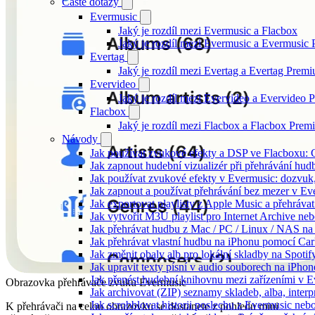
Časté dotazy
Evermusic
Jaký je rozdíl mezi Evermusic a Flacbox
Jaký je rozdíl mezi Evermusic a Evermusic
Evertag
Jaký je rozdíl mezi Evertag a Evertag Prem
Evervideo
Jaký je rozdíl mezi Evervideo a Evervideo
Flacbox
Jaký je rozdíl mezi Flacbox a Flacbox Pre
Návody
Jak používat zvukové efekty a DSP ve Flacboxu: Co
Jak zapnout hudební vizualizér při přehrávání hu
Jak používat zvukové efekty v Evermusic: dozvuk, 
Jak zapnout a používat přehrávání bez mezer v Ev
Jak exportovat playlisty z Apple Music a přehráva
Jak vytvořit M3U playlist pro Internet Archive ne
Jak přehrávat hudbu z Mac / PC / Linux / NAS 
Jak přehrávat vlastní hudbu na iPhonu pomocí Ca
Jak změnit obaly alb pro lokální skladby na Spoti
Jak upravit texty písní v audio souborech na iP
Jak přenést hudební knihovnu mezi zařízeními v 
Obrazovka přehrávače zvuku Evermusic
Jak archivovat (ZIP) seznamy skladeb, alba, interp
Jak scrobblovat historii poslechu z Evermusic neb
K přehrávači na celou obrazovku se dostanete z pohledu mini