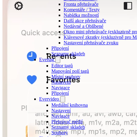
Fronta přehrávače
Komentáře / Texty
Nabídka možností
Další akce přehrávače
Nedávné a Oblíbené
Okno mini přehrávače (exkluzivně pr
Klávesové zkratky (exkluzivně pro M
Nastavení přehrávače zvuku
Připojení
Seznamy skladeb
Evertag
Editor tagů
Mapování polí tagů
Místní soubory
Nastavení
Navigace
Připojení
Evervideo
Mediální knihovna
Nastavení
Navigace
Přehrávač médií
Seznamy skladeb
Soubory