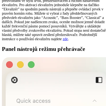
předvolbami ve stylu iPod, předzesilovačem a ručním nastavením
ekvalizéru. Pro aktivaci ekvalizéru jednoduše klepněte na tlačítko
“Ekvalizér” na spodním panelu nástrojů a přepněte ovládací prvek v
pravém horním rohu. Můžete si vybrat z řady předdefinovaných
předvoleb ekvalizéru jako “Acoustic”, “Bass Booster”, “Classical” a
dalších. Pokud jste nadšencem zvuku, oceníte možnost jemně doladit
každé frekvenční pásmo pomocí posuvníků. Vytvářejte a ukládejte
vlastní předvolby zvukového ekvalizéru. Pokud stopa není dostatečně
hlasitá, můžete také upravit zesílení předzesilovače. Podrobnější
instrukce o používání ekvalizéru najdete
zde
.
Panel nástrojů režimu přehrávače