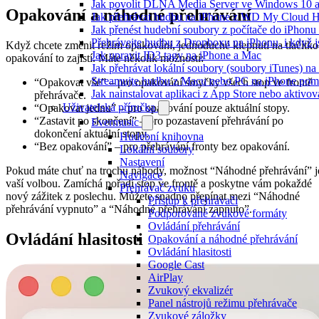
Jak povolit DLNA Media Server ve Windows 10 a
Opakování a náhodné přehrávání
Jak přehrávat hudbu na iPhone z WD My Cloud 
Jak přenést hudební soubory z počítače do iPhon
Přehrávejte hudbu z Dropboxu na iPhonu, i když js
Když chcete změnit režim opakování, jednoduché klepnutí na tlačítko
Jak upravit ID3 tagy na iPhone a Mac
opakování to zajistí. Máte několik možností:
Jak přehrávat lokální soubory (soubory iTunes) n
Streamujte hudbu z Macu nebo PC na iPhone po
“Opakovat vše” – pro opakování smyčky všech stop ve frontě
Jak nainstalovat aplikaci z App Store nebo aktiv
přehrávače.
Uživatelská příručka
“Opakovat jednu” – pro opakování pouze aktuální stopy.
“Zastavit po skončení” – pro pozastavení přehrávání po
Evermusic
dokončení aktuální stopy.
Hudební knihovna
“Bez opakování” – pro přehrávání fronty bez opakování.
Lokální soubory
Nastavení
Pokud máte chuť na trochu náhody, možnost “Náhodné přehrávání” j
Navigace
vaší volbou. Zamíchá pořadí stop ve frontě a poskytne vám pokaždé
Přehrávač zvuku
nový zážitek z poslechu. Můžete snadno přepínat mezi “Náhodné
Přístup k přehrávači
přehrávání vypnuto” a “Náhodné přehrávání zapnuto”.
Podporované zvukové formáty
Ovládání přehrávání
Ovládání hlasitosti
Opakování a náhodné přehrávání
Ovládání hlasitosti
Google Cast
AirPlay
Zvukový ekvalizér
Panel nástrojů režimu přehrávače
Zvukové záložky