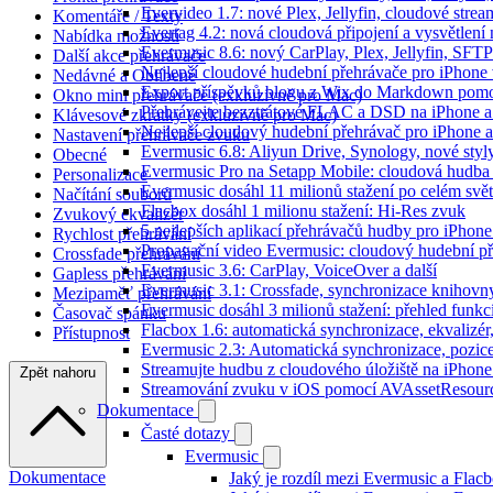
Evervideo 1.7: nové Plex, Jellyfin, cloudové strea
Komentáře / Texty
Evertag 4.2: nová cloudová připojení a vysvětlení 
Nabídka možností
Evermusic 8.6: nový CarPlay, Plex, Jellyfin, SFTP
Další akce přehrávače
Nejlepší cloudové hudební přehrávače pro iPhone
Nedávné a Oblíbené
Export příspěvků blogu z Wix do Markdown pom
Okno mini přehrávače (exkluzivně pro Mac)
Přehrávejte bezztrátové FLAC a DSD na iPhone 
Klávesové zkratky (exkluzivně pro Mac)
Nejlepší cloudový hudební přehrávač pro iPhone a
Nastavení přehrávače zvuku
Evermusic 6.8: Aliyun Drive, Synology, nové styl
Obecné
Evermusic Pro na Setapp Mobile: cloudová hudba
Personalizace
Evermusic dosáhl 11 milionů stažení po celém svě
Načítání souborů
Flacbox dosáhl 1 milionu stažení: Hi-Res zvuk
Zvukový ekvalizér
5 nejlepších aplikací přehrávačů hudby pro iPhone
Rychlost přehrávání
Propagační video Evermusic: cloudový hudební p
Crossfade přehrávání
Evermusic 3.6: CarPlay, VoiceOver a další
Gapless přehrávání
Evermusic 3.1: Crossfade, synchronizace knihovny
Mezipaměť přehrávání
Evermusic dosáhl 3 milionů stažení: přehled funkc
Časovač spánku
Flacbox 1.6: automatická synchronizace, ekvaliz
Přístupnost
Evermusic 2.3: Automatická synchronizace, pozice
Streamujte hudbu z cloudového úložiště na iPhone
Zpět nahoru
Streamování zvuku v iOS pomocí AVAssetResour
Dokumentace
Časté dotazy
Evermusic
Dokumentace
Jaký je rozdíl mezi Evermusic a Flac