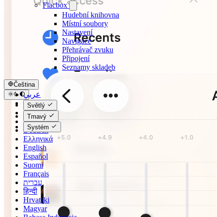
Flacbox
Hudební knihovna
Místní soubory
Nastavení
Navigace
Přehrávač zvuku
Připojení
Seznamy skladeb
Čeština
عربي
Català
Světlý
Čeština
Tmavý
Dansk
Systém
Deutsch
Ελληνικά
English
Español
Suomi
Français
עברית
हिन्दी
Hrvatski
Magyar