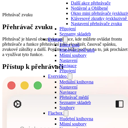
Další akce přehrávače
Nedávné a Oblíbené
Okno mini přehrávače (exkluzi
Přehrávač zvuku
Klávesové zkratky (exkluzivně
Nastavení přehrávače zvuku
Přehrávač zvuku
Připojení
Seznamy skladeb
Přehrávač je hlavní obrazovka aplikace, kde můžete ovládat frontu
Evertag
přehrávače a funkce přehrávání jako ekvalizér, časovač spánku,
Editor tagů
zvukové záložky a další. Pojďme se blíže podívat na to, jak procházet
Mapování polí tagů
a využívat tyto funkce.
Místní soubory
Nastavení
Přístup k přehrávači
Navigace
Připojení
Evervideo
Mediální knihovna
Nastavení
Navigace
Přehrávač médií
Seznamy skladeb
Soubory
Flacbox
Hudební knihovna
Místní soubory