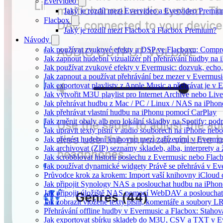
Evervideo
Jaký je rozdíl mezi Evervideo a Evervideo Premi
Flacbox
Jaký je rozdíl mezi Flacbox a Flacbox Premium?
Návody
Jak používat zvukové efekty a DSP ve Flacboxu: Compress
Jak zapnout hudební vizualizér při přehrávání hudby na
Jak používat zvukové efekty v Evermusic: dozvuk, echo, z
Jak zapnout a používat přehrávání bez mezer v Evermusi
Jak exportovat playlisty z Apple Music a přehrávat je v
Jak vytvořit M3U playlist pro Internet Archive nebo Liv
Jak přehrávat hudbu z Mac / PC / Linux / NAS na iPh
Jak přehrávat vlastní hudbu na iPhonu pomocí CarPlay
Jak změnit obaly alb pro lokální skladby na Spotify: pod
Jak upravit texty písní v audio souborech na iPhone n
Jak přenést hudební knihovnu mezi zařízeními v Evermu
Jak archivovat (ZIP) seznamy skladeb, alba, interprety a 
Jak scrobblovat historii poslechu z Evermusic nebo Flac
Jak používat dynamické widgety Právě se přehrává v E
Průvodce krok za krokem: Import vaší knihovny iCloud
Jak připojit Synology NAS a poslouchat hudbu na iPho
Jak připojit úložiště NAS pomocí WebDAV a posloucha
Jak zobrazit vložené texty písní, komentáře a soubory
Přehrávání offline hudby v Evermusic a Flacbox: Stahov
Jak exportovat sbírku skladeb do M3U, CSV a TXT v E