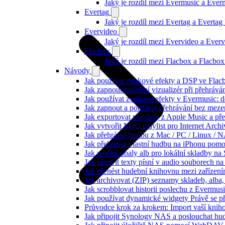
Jaký je rozdíl mezi Evermusic a Eve
Evertag
Jaký je rozdíl mezi Evertag a Everta
Evervideo
Jaký je rozdíl mezi Evervideo a Eve
Flacbox
Jaký je rozdíl mezi Flacbox a Flacb
Návody
Jak používat zvukové efekty a DSP ve Flacbo
Jak zapnout hudební vizualizér při přehráv
Jak používat zvukové efekty v Evermusic: do
Jak zapnout a používat přehrávání bez meze
Jak exportovat playlisty z Apple Music a p
Jak vytvořit M3U playlist pro Internet Arc
Jak přehrávat hudbu z Mac / PC / Linux /
Jak přehrávat vlastní hudbu na iPhonu pom
Jak změnit obaly alb pro lokální skladby na
Jak upravit texty písní v audio souborech
Jak přenést hudební knihovnu mezi zařízen
Jak archivovat (ZIP) seznamy skladeb, alba, 
Jak scrobblovat historii poslechu z Evermus
Jak používat dynamické widgety Právě se p
Průvodce krok za krokem: Import vaší knih
Jak připojit Synology NAS a poslouchat h