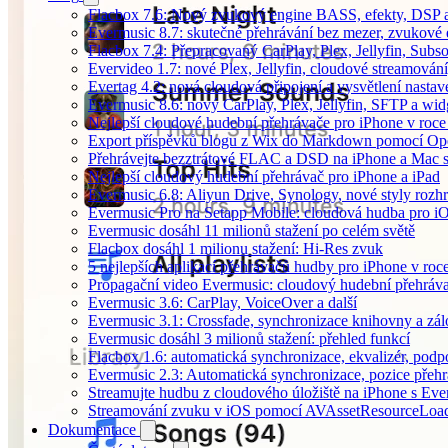
Flacbox 7.6: Nový zvukový engine BASS, efekty, DSP a 
Evermusic 8.7: skutečné přehrávání bez mezer, zvukové ef
Flacbox 7.4: Přepracovaný CarPlay, Plex, Jellyfin, Sub
Evervideo 1.7: nové Plex, Jellyfin, cloudové streamování
Evertag 4.2: nová cloudová připojení a vysvětlení nastav
Evermusic 8.6: nový CarPlay, Plex, Jellyfin, SFTP a wid
Nejlepší cloudové hudební přehrávače pro iPhone v roc
Export příspěvků blogu z Wix do Markdown pomocí O
Přehrávejte bezztrátové FLAC a DSD na iPhone a Mac 
Nejlepší cloudový hudební přehrávač pro iPhone a iPad
Evermusic 6.8: Aliyun Drive, Synology, nové styly rozhr
Evermusic Pro na Setapp Mobile: cloudová hudba pro i
Evermusic dosáhl 11 milionů stažení po celém světě
Flacbox dosáhl 1 milionu stažení: Hi-Res zvuk
5 nejlepších aplikací přehrávačů hudby pro iPhone v roc
Propagační video Evermusic: cloudový hudební přehráv
Evermusic 3.6: CarPlay, VoiceOver a další
Evermusic 3.1: Crossfade, synchronizace knihovny a zál
Evermusic dosáhl 3 milionů stažení: přehled funkcí
Flacbox 1.6: automatická synchronizace, ekvalizér, po
Evermusic 2.3: Automatická synchronizace, pozice přehr
Streamujte hudbu z cloudového úložiště na iPhone s Eve
Streamování zvuku v iOS pomocí AVAssetResourceLoa
Dokumentace