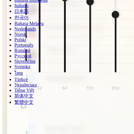
Bahasa Indonesia
Italiano
日本語
한국어
Bahasa Melayu
Nederlands
Norsk
Polski
Português
Română
Русский
Slovenčina
Svenska
ไทย
Türkçe
Українська
Tiếng Việt
简体中文
繁體中文