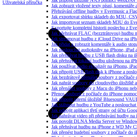
Jak připojit úložiště NAS pomocí WebDAV 
Uživatelská příručka
Jak zobrazit vložené texty písní, komentá
Přehrávání offline hudby v Evermusic a Fla
Jak exportovat sbírku skladeb do M3U, CS
Jak importovat seznam skladeb M3U do Eve
Exportujte kompletní historii poslechu z Ev
Jak přehrávat FLAC (bezztrátovou) hudbu 
Jak streamovat hudbu z iCloud Drive na i
Jak přidat a zobrazit komentáře k audio st
Jak poslouchat audioknihy na iPhone, iPad
Jak přehrávat hudbu z USB flash disku na 
Jak přehrávat lokální hudbu uloženou na i
Jak používat audio ekvalizér na iPhonu, iP
Jak připojit USB flash disk k iPhone a pos
Jak bezdrátově přenášet soubory z počítač
Jak nahrát soubory do cloudového úložiště a
Jak přenášet soubory z Macu do iPhonu ne
Přenos souborů z počítače do iPhone pomo
Jak připojit interní úložiště Bluesound VAU
Jak stáhnout hudbu z YouTube a poslouchat 
Jak odpojit aplikaci třetí strany od účtu Goo
Jak nahrávat video při přehrávání hudby na
Jak povolit DLNA Media Server ve Windows
Jak přehrávat hudbu na iPhone z WD My 
Jak přenést hudební soubory z počítače do