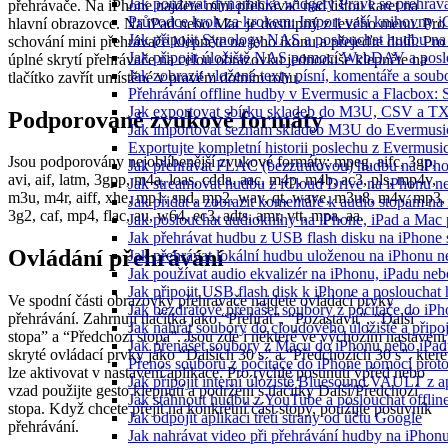
Jak používat dynamické widgety Právě se přehráv
přehrávače. Na iPhone najdete mini přehrávač nad lištou karet na
Průvodce krok za krokem: Import vaší knihovny i
hlavní obrazovce. Na iPad nebo Mac je dostupný z levého menu. Pro
Jak připojit Synology NAS a poslouchat hudbu n
schování mini přehrávače klepněte na jeho ikonu a přejeďte dolů. Pro
Jak připojit úložiště NAS pomocí WebDAV a pos
úplné skrytí přehrávače na celou obrazovku jednoduše klepněte na
Jak zobrazit vložené texty písní, komentáře a s
tlačítko zavřít umístěné v pravém dolním rohu.
Přehrávání offline hudby v Evermusic a Flacbox: 
Jak exportovat sbírku skladeb do M3U, CSV a T
Podporované zvukové formáty
Jak importovat seznam skladeb M3U do Evermusi
Exportujte kompletní historii poslechu z Evermusi
Jsou podporovány nejoblíbenější zvukové formáty: mpeg, aifc, 3gp,
Jak přehrávat FLAC (bezztrátovou) hudbu na iPh
avi, aif, latm, 3gpp, m4a, loas, cdda, aac, m4p, m4b, ac3, pls, mp4v,
Jak streamovat hudbu z iCloud Drive na iPhonu 
m3u, m4r, aiff, xhe, mp1, snd, mp2, wav, qt, wave, m3u8, m4v, mp3,
Jak přidat a zobrazit komentáře k audio stopám n
3g2, caf, mp4, flac, au, w64, ec3, adts, amr, vtt, mpa, aa.
Jak poslouchat audioknihy na iPhone, iPad a Ma
Jak přehrávat hudbu z USB flash disku na iPhone
Ovládání přehrávání
Jak přehrávat lokální hudbu uloženou na iPhonu 
Jak používat audio ekvalizér na iPhonu, iPadu ne
Jak připojit USB flash disk k iPhone a posloucha
Ve spodní části obrazovky přehrávače najdete ovládací prvky
Jak bezdrátově přenášet soubory z počítače do i
přehrávání. Zahrnují tlačítka jako “Přehrát”, “Pozastavit”, “Další
Jak nahrát soubory do cloudového úložiště a připo
stopa” a “Předchozí stopa”. Jsou zde i některé ve výchozím nastavení
Jak přenášet soubory z Macu do iPhonu nebo iPa
skryté ovládací prvky jako “Dalších 30 s” a “Předchozích 30 s”, které
Přenos souborů z počítače do iPhone pomocí pro
lze aktivovat v nastavení aplikace. Pro rychlé posunutí vpřed nebo
Jak připojit interní úložiště Bluesound VAULT z a
vzad použijte gesto klepnutí a podržení s tlačítky Další/Předchozí
Jak stáhnout hudbu z YouTube a poslouchat offlin
stopa. Když chcete přejít na konkrétní část stopy, použijte posuvník
Jak odpojit aplikaci třetí strany od účtu Google
přehrávání.
Jak nahrávat video při přehrávání hudby na iPhon