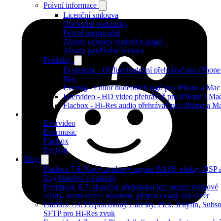
Právní informace
Licenční smlouva
Obchodní podmínky
Právní upozornění
Zásady ochrany osobních údajů
Zásady používání cookies
Produkty
Evermusic - Offline hudební přehrávač pro iPhone
Mac
Evertag - Editor hudebních tagů pro iPhone a Mac
Evervideo - HD video přehrávač pro iPhone a Ma
Flacbox - Hi-Res audio přehrávač pro iPhone a M
Produkty
Evervideo
Evermusic
Flacbox
Evertag
Blog
Flacbox 7.6: Nový zvukový engine BASS, efekty, DSP 
živý hudební vizualizér
Evermusic 8.7: skutečné přehrávání bez mezer, zvukové
efekty, normalizace hlasitosti, přepracovaný ekvalizér
Flacbox 7.4: Přepracovaný CarPlay, Plex, Jellyfin, Subso
SFTP pro Hi-Res zvuk