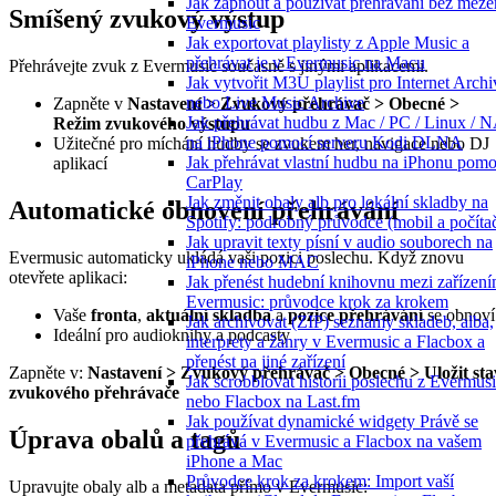
Jak zapnout a používat přehrávání bez meze
Smíšený zvukový výstup
Evermusic
Jak exportovat playlisty z Apple Music a
přehrávat je v Evermusic na Macu
Přehrávejte zvuk z Evermusic současně s jinými aplikacemi.
Jak vytvořit M3U playlist pro Internet Archi
nebo Live Music Archive
Zapněte v
Nastavení > Zvukový přehrávač > Obecné >
Jak přehrávat hudbu z Mac / PC / Linux / 
Režim zvukového výstupu
na iPhone pomocí serveru Kodi DLNA
Užitečné pro míchání hudby se zvukem her, navigace nebo DJ
Jak přehrávat vlastní hudbu na iPhonu pomo
aplikací
CarPlay
Jak změnit obaly alb pro lokální skladby na
Automatické obnovení přehrávání
Spotify: podrobný průvodce (mobil a počíta
Jak upravit texty písní v audio souborech na
Evermusic automaticky ukládá vaši pozici poslechu. Když znovu
iPhone nebo MAC
otevřete aplikaci:
Jak přenést hudební knihovnu mezi zařízení
Evermusic: průvodce krok za krokem
Vaše
fronta
,
aktuální skladba
a
pozice přehrávání
se obnoví
Jak archivovat (ZIP) seznamy skladeb, alba,
Ideální pro audioknihy a podcasty
interprety a žánry v Evermusic a Flacbox a
přenést na jiné zařízení
Zapněte v:
Nastavení > Zvukový přehrávač > Obecné > Uložit sta
Jak scrobblovat historii poslechu z Evermus
zvukového přehrávače
nebo Flacbox na Last.fm
Jak používat dynamické widgety Právě se
Úprava obalů a tagů
přehrává v Evermusic a Flacbox na vašem
iPhone a Mac
Průvodce krok za krokem: Import vaší
Upravujte obaly alb a metadata přímo v Evermusic: