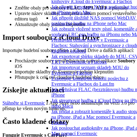
knihovny iCloud do Evermusic a Flacbox
Jak připojit Synology NAS a poslouchat hu
Změňte obaly pro soubory
FLAC
,
MP3
,
AIFF
a playlisty
na iPhone nebo Mac
Upravte název skladby, interpreta a album pomocí vestavěného
Jak připojit úložiště NAS pomocí WebDAV
editoru tagů
poslouchat hudbu na iPhone nebo Mac
Aktualizujte obaly jedním klepnutím
Jak zobrazit vložené texty písní, komentáře 
soubory LRC pro hudbu na iPhonu nebo M
Import souborů z iCloud Drive
Přehrávání offline hudby v Evermusic a
Flacbox: Stahování a synchronizace z cloud
Importujte hudební soubory přímo z iCloud Drive a dalších aplikací:
lokálních souborů
Jak exportovat sbírku skladeb do M3U, CS
Procházejte soubory prostřednictvím nativní aplikace
Soubory
TXT v Evermusic a Flacbox
iOS
Jak importovat seznam skladeb M3U do
Importujte skladby do Evermusic jedním klepnutím
Evermusic a Flacbox
Přistupujte k celé své cloudové hudební sbírce
Exportujte kompletní historii poslechu z
Evermusic a Flacbox do Last.fm
Získejte aktualizaci
Jak přehrávat FLAC (bezztrátovou) hudbu 
iPhone
Jak streamovat hudbu z iCloud Drive na iP
Stáhněte si Evermusic
z App Store nebo aktualizujte na verzi 3.6 pro
nebo Macu
přístup ke všem novým funkcím.
Jak přidat a zobrazit komentáře k audio sto
na iPhone, iPad a Mac pomocí Evermusic a
Často kladené dotazy
Flacbox
Jak poslouchat audioknihy na iPhone, iPad 
Mac pomocí Evermusic
Funguje Evermusic s CarPlay?