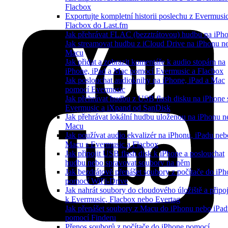
Flacbox
Exportujte kompletní historii poslechu z Evermusi
Flacbox do Last.fm
Jak přehrávat FLAC (bezztrátovou) hudbu na iPh
Jak streamovat hudbu z iCloud Drive na iPhonu n
Macu
Jak přidat a zobrazit komentáře k audio stopám na
iPhone, iPad a Mac pomocí Evermusic a Flacbox
Jak poslouchat audioknihy na iPhone, iPad a Mac
pomocí Evermusic
Jak přehrávat hudbu z USB flash disku na iPhone 
Evermusic a iXpand od SanDisk
Jak přehrávat lokální hudbu uloženou na iPhonu n
Macu
Jak používat audio ekvalizér na iPhonu, iPadu neb
Macu s Evermusic a Flacbox
Jak připojit USB flash disk k iPhone a poslouchat
hudbu nebo spravovat soubory na něm
Jak bezdrátově přenášet soubory z počítače do iP
pomocí WiFi-Drive
Jak nahrát soubory do cloudového úložiště a připoji
k Evermusic, Flacbox nebo Evertag
Jak přenášet soubory z Macu do iPhonu nebo iPa
pomocí Finderu
Přenos souborů z počítače do iPhone pomocí