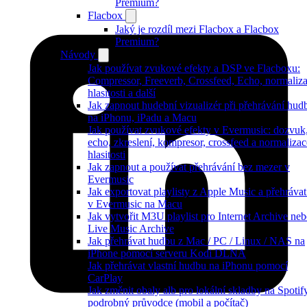
Premium?
Flacbox
Jaký je rozdíl mezi Flacbox a Flacbox
Premium?
Návody
Jak používat zvukové efekty a DSP ve Flacboxu:
Compressor, Freeverb, Crossfeed, Echo, normaliz
hlasitosti a další
Jak zapnout hudební vizualizér při přehrávání hud
na iPhonu, iPadu a Macu
Jak používat zvukové efekty v Evermusic: dozvuk
echo, zkreslení, kompresor, crossfeed a normalizac
hlasitosti
Jak zapnout a používat přehrávání bez mezer v
Evermusic
Jak exportovat playlisty z Apple Music a přehrávat
v Evermusic na Macu
Jak vytvořit M3U playlist pro Internet Archive ne
Live Music Archive
Jak přehrávat hudbu z Mac / PC / Linux / NAS na
iPhone pomocí serveru Kodi DLNA
Jak přehrávat vlastní hudbu na iPhonu pomocí
CarPlay
Jak změnit obaly alb pro lokální skladby na Spotif
podrobný průvodce (mobil a počítač)