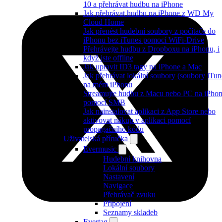
10 a přehrávat hudbu na iPhone
Jak přehrávat hudbu na iPhone z WD My
Cloud Home
Jak přenést hudební soubory z počítače do
iPhonu bez iTunes pomocí WiFi-Drive
Přehrávejte hudbu z Dropboxu na iPhonu, i
když jste offline
Jak upravit ID3 tagy na iPhone a Mac
Jak přehrávat lokální soubory (soubory iTun
na mém iPhonu
Streamujte hudbu z Macu nebo PC na iPho
pomocí SMB
Jak nainstalovat aplikaci z App Store nebo
aktivovat nákup v aplikaci pomocí
propagačního kódu
Uživatelská příručka
Evermusic
Hudební knihovna
Lokální soubory
Nastavení
Navigace
Přehrávač zvuku
Připojení
Seznamy skladeb
Evertag