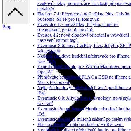
zvukové efekty, normalizace hlasitosti, přepracov
ekvalizér
Flacbox 7.4: Přepracovaný CarPlay, Plex, Jellyfin,
Subsonic, SFTP pro Hi-Res zvuk
Evervideo 1.7: nové Plex, Jellyfin, cloudové
Blog
streamování, gesta přehrávání
Evertag 4.2: nová cloudová připojení a vysvětlení
nastavení editoru tagů
Evermusic 8.6: nový CarPlay, Plex, Jellyfin, SFTP
widget textů
Nejlepší cloudové hudební přehrávače pro iPhone
roce 2026
Export příspěvků blogu z Wix do Markdown pom
OpenAI
Přehrávejte bezztrátové FLAC a DSD na iPhone a
Mac s Flacboxem
Nejlepší cloudový hudební přehrávač pro iPhone a
iPad
Evermusic 6.8: Aliyun Drive, Synology, nové styl
rozhraní
Evermusic Pro na Setapp Mobile: cloudová hudba
iOS
Evermusic dosáhl 11 milionů stažení po celém svě
Flacbox dosáhl 1 milionu stažení: Hi-Res zvuk
5 nejlepších aplikací přehrávačů hudby pro iPhone