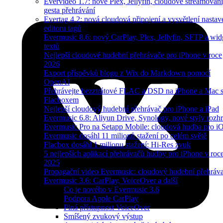
Evervideo 1.7: nové Plex, Jellyfin, cloudové streamování
gesta přehrávání
Evertag 4.2: nová cloudová připojení a vysvětlení nastav
editoru tagů
Evermusic 8.6: nový CarPlay, Plex, Jellyfin, SFTP a wid
textů
Nejlepší cloudové hudební přehrávače pro iPhone v roce
2026
Export příspěvků blogu z Wix do Markdown pomocí
OpenAI
Přehrávejte bezztrátové FLAC a DSD na iPhone a Mac 
Flacboxem
Nejlepší cloudový hudební přehrávač pro iPhone a iPad
Evermusic 6.8: Aliyun Drive, Synology, nové styly rozhr
Evermusic Pro na Setapp Mobile: cloudová hudba pro i
Evermusic dosáhl 11 milionů stažení po celém světě
Flacbox dosáhl 1 milionu stažení: Hi-Res zvuk
5 nejlepších aplikací přehrávačů hudby pro iPhone v roc
2025
Propagační video Evermusic: cloudový hudební přehráv
Evermusic 3.6: CarPlay, VoiceOver a další
Co je nového v Evermusic 3.6
Podpora Apple CarPlay
Plná přístupnost VoiceOver
Smíšený zvukový výstup