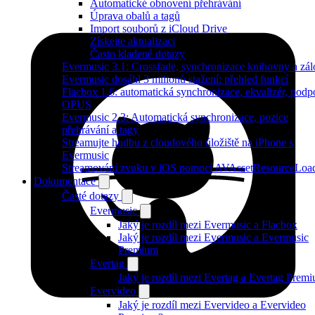
Automatické obnovení přehrávání
Úprava obalů a tagů
Import souborů z iCloud Drive
Získejte aktualizaci
Často kladené dotazy
Evermusic 3.1: Crossfade, synchronizace knihovny a zál
Evermusic dosáhl 3 milionů stažení: přehled funkcí
Flacbox 1.6: automatická synchronizace, ekvalizér, podp
OPUS
Evermusic 2.3: Automatická synchronizace, pozice
přehrávání a tagy
Streamujte hudbu z cloudového úložiště na iPhone s
Evermusic
Streamování zvuku v iOS pomocí AVAssetResourceLoa
Dokumentace
Časté dotazy
Evermusic
Jaký je rozdíl mezi Evermusic a Flacbox
Jaký je rozdíl mezi Evermusic a Evermusic
Premium
Evertag
Jaký je rozdíl mezi Evertag a Evertag Prem
Evervideo
Jaký je rozdíl mezi Evervideo a Evervideo