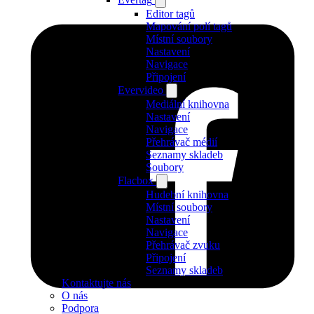
Editor tagů
Mapování polí tagů
Místní soubory
Nastavení
Navigace
Připojení
Evervideo
Mediální knihovna
Nastavení
Navigace
Přehrávač médií
Seznamy skladeb
Soubory
Flacbox
Hudební knihovna
Místní soubory
Nastavení
Navigace
Přehrávač zvuku
Připojení
Seznamy skladeb
Kontaktujte nás
O nás
Podpora