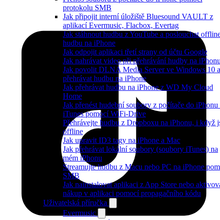
protokolu SMB
Jak připojit interní úložiště Bluesound VAULT z
aplikací Evermusic, Flacbox, Evertag
Jak stáhnout hudbu z YouTube a poslouchat offlin
hudbu na iPhone
Jak odpojit aplikaci třetí strany od účtu Google
Jak nahrávat video při přehrávání hudby na iPhon
Jak povolit DLNA Media Server ve Windows 10 
přehrávat hudbu na iPhone
Jak přehrávat hudbu na iPhone z WD My Cloud
Home
Jak přenést hudební soubory z počítače do iPhonu
iTunes pomocí WiFi-Drive
Přehrávejte hudbu z Dropboxu na iPhonu, i když j
offline
Jak upravit ID3 tagy na iPhone a Mac
Jak přehrávat lokální soubory (soubory iTunes) na
mém iPhonu
Streamujte hudbu z Macu nebo PC na iPhone pom
SMB
Jak nainstalovat aplikaci z App Store nebo aktivov
nákup v aplikaci pomocí propagačního kódu
Uživatelská příručka
Evermusic