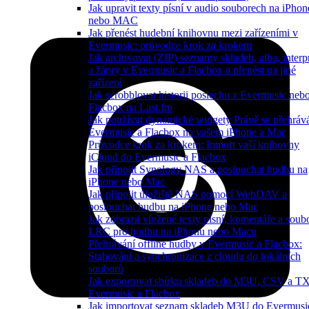
Jak upravit texty písní v audio souborech na iPhon
nebo MAC
Jak přenést hudební knihovnu mezi zařízeními v
Evermusic: průvodce krok za krokem
Jak archivovat (ZIP) seznamy skladeb, alba, interp
a žánry v Evermusic a Flacbox a přenést na jiné
zařízení
Jak scrobblovat historii poslechu z Evermusic neb
Flacbox na Last.fm
Jak používat dynamické widgety Právě se přehráv
Evermusic a Flacbox na vašem iPhone a Mac
Průvodce krok za krokem: Import vaší knihovny
iCloud do Evermusic a Flacbox
Jak připojit Synology NAS a poslouchat hudbu na
iPhone nebo Mac
Jak připojit úložiště NAS pomocí WebDAV a
poslouchat hudbu na iPhone nebo Mac
Jak zobrazit vložené texty písní, komentáře a soub
LRC pro hudbu na iPhonu nebo Macu
Přehrávání offline hudby v Evermusic a Flacbox:
Stahování a synchronizace z cloudu do lokálních
souborů
Jak exportovat sbírku skladeb do M3U, CSV a T
Evermusic a Flacbox
Jak importovat seznam skladeb M3U do Evermusi