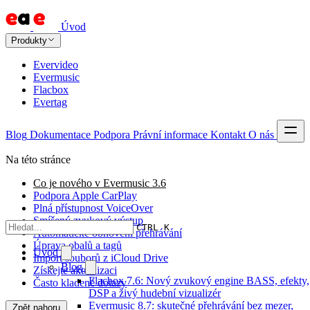
Úvod
Produkty
Evervideo
Evermusic
Flacbox
Evertag
Blog
Dokumentace
Podpora
Právní informace
Kontakt
O nás
Na této stránce
Co je nového v Evermusic 3.6
Podpora Apple CarPlay
Plná přístupnost VoiceOver
Smíšený zvukový výstup
CTRL K
Automatické obnovení přehrávání
Úprava obalů a tagů
Úvod
Import souborů z iCloud Drive
Blog
Získejte aktualizaci
Flacbox 7.6: Nový zvukový engine BASS, efekty,
Často kladené dotazy
DSP a živý hudební vizualizér
Evermusic 8.7: skutečné přehrávání bez mezer,
Zpět nahoru