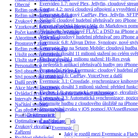
Evervideo 1.7: nové Plex, Jellyfin, cloudové strea
Obecné
Evertag 4.2: nová cloudová připojení a vysvětlení 
Režim opakování
Evermusic 8.6: nový CarPlay, Plex, Jellyfin, SFTP
Režim náhodného přehrávání
Nejlepší cloudové hudební přehrávače pro iPhone
Zvukový procesor
Export příspěvků blogu z Wix do Markdown pom
Vzorkovací frekvence zvukového výstupu
Přehrávejte bezztrátové FLAC a DSD na iPhone 
Počet kanálů zvukového výstupu
Nejlepší cloudový hudební přehrávač pro iPhone a
Algoritmus výšky tónu
Evermusic 6.8: Aliyun Drive, Synology, nové styl
Prostorový zvuk
Evermusic Pro na Setapp Mobile: cloudová hudba
Režim zvukového výstupu
Evermusic dosáhl 11 milionů stažení po celém svě
Uložit pozici přehrávání
Flacbox dosáhl 1 milionu stažení: Hi-Res zvuk
Uložit stav přehrávače zvuku
5 nejlepších aplikací přehrávačů hudby pro iPhone
Personalizace
Propagační video Evermusic: cloudový hudební p
Styl obrazovky přehrávače zvuku
Evermusic 3.6: CarPlay, VoiceOver a další
Styl posouvání obalů alb
Evermusic 3.1: Crossfade, synchronizace knihovny
Další prvky
Evermusic dosáhl 3 milionů stažení: přehled funkc
Akce hlavní obrazovky
Flacbox 1.6: automatická synchronizace, ekvaliz
Ovládací prvky přehrávání na zamykací obrazovce
Evermusic 2.3: Automatická synchronizace, pozice
Intervaly času přeskočení
Streamujte hudbu z cloudového úložiště na iPhone
Načítání souborů
Streamování zvuku v iOS pomocí AVAssetResour
Čas předběžného načítání
Dokumentace
Používat přímou URL
Optimalizovat načítání souborů
Časté dotazy
Zvukový ekvalizér
Evermusic
Zařízení
Jaký je rozdíl mezi Evermusic a Flac
Rychlost přehrávání