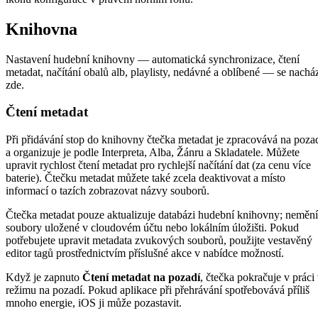
Knihovna
Nastavení hudební knihovny — automatická synchronizace, čtení
metadat, načítání obalů alb, playlisty, nedávné a oblíbené — se nachá
zde.
Čtení metadat
Při přidávání stop do knihovny čtečka metadat je zpracovává na poza
a organizuje je podle Interpreta, Alba, Žánru a Skladatele. Můžete
upravit rychlost čtení metadat pro rychlejší načítání dat (za cenu více
baterie). Čtečku metadat můžete také zcela deaktivovat a místo
informací o tazích zobrazovat názvy souborů.
Čtečka metadat pouze aktualizuje databázi hudební knihovny; nemění
soubory uložené v cloudovém účtu nebo lokálním úložišti. Pokud
potřebujete upravit metadata zvukových souborů, použijte vestavěný
editor tagů prostřednictvím příslušné akce v nabídce možností.
Když je zapnuto
Čtení metadat na pozadí
, čtečka pokračuje v práci
režimu na pozadí. Pokud aplikace při přehrávání spotřebovává příliš
mnoho energie, iOS ji může pozastavit.