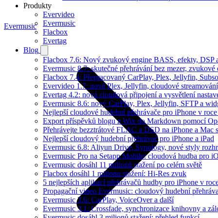
Produkty
Evervideo
Evermusic
Evermusic
Flacbox
Evertag
Blog
Flacbox 7.6: Nový zvukový engine BASS, efekty, DSP a 
Evermusic 8.7: skutečné přehrávání bez mezer, zvukové ef
Flacbox 7.4: Přepracovaný CarPlay, Plex, Jellyfin, Sub
Evervideo 1.7: nové Plex, Jellyfin, cloudové streamování
Evertag 4.2: nová cloudová připojení a vysvětlení nastav
Evermusic 8.6: nový CarPlay, Plex, Jellyfin, SFTP a wid
Nejlepší cloudové hudební přehrávače pro iPhone v roc
Export příspěvků blogu z Wix do Markdown pomocí O
Přehrávejte bezztrátové FLAC a DSD na iPhone a Mac 
Nejlepší cloudový hudební přehrávač pro iPhone a iPad
Evermusic 6.8: Aliyun Drive, Synology, nové styly rozhr
Evermusic Pro na Setapp Mobile: cloudová hudba pro i
Evermusic dosáhl 11 milionů stažení po celém světě
Flacbox dosáhl 1 milionu stažení: Hi-Res zvuk
5 nejlepších aplikací přehrávačů hudby pro iPhone v roc
Propagační video Evermusic: cloudový hudební přehráv
Evermusic 3.6: CarPlay, VoiceOver a další
Evermusic 3.1: Crossfade, synchronizace knihovny a zál
Evermusic dosáhl 3 milionů stažení: přehled funkcí