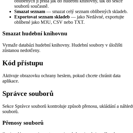
oblíbených ji přidá jak do hudební knihovny, tak do sekce
souborů současně.
Smazat seznam
— smazat celý seznam oblíbených skladeb.
Exportovat seznam skladeb
— jako Nedávné, exportujte
oblíbené jako M3U, CSV nebo TXT.
Smazat hudební knihovnu
Vymaže databázi hudební knihovny. Hudební soubory v úložišti
zůstanou nedotčeny.
Kód přístupu
Aktivuje obrazovku ochrany heslem, pokud chcete chránit data
aplikace.
Správce souborů
Sekce Správce souborů kontroluje způsob přenosu, ukládání a náhled
souborů.
Přenosy souborů