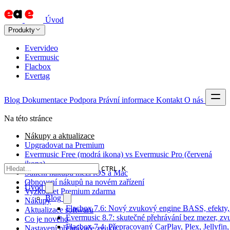
Úvod
Produkty
Evervideo
Evermusic
Flacbox
Evertag
Blog
Dokumentace
Podpora
Právní informace
Kontakt
O nás
Na této stránce
Nákupy a aktualizace
Upgradovat na Premium
Evermusic Free (modrá ikona) vs Evermusic Pro (červená
ikona)
CTRL K
Sdílení nákupů mezi iOS a Mac
Obnovení nákupů na novém zařízení
Úvod
Vyzkoušet Premium zdarma
Blog
Nákupy
Flacbox 7.6: Nový zvukový engine BASS, efekty, 
Aktualizace softwaru
Evermusic 8.7: skutečné přehrávání bez mezer, zvu
Co je nového
Flacbox 7.4: Přepracovaný CarPlay, Plex, Jellyfi
Nastavení přehrávače zvuku