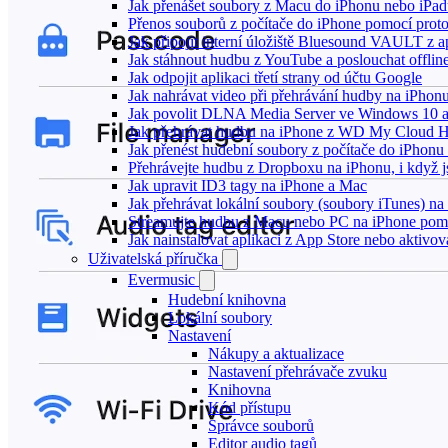
Jak přenášet soubory z Macu do iPhonu nebo iPa
Přenos souborů z počítače do iPhone pomocí pro
Jak připojit interní úložiště Bluesound VAULT z a
Jak stáhnout hudbu z YouTube a poslouchat offlin
Jak odpojit aplikaci třetí strany od účtu Google
Jak nahrávat video při přehrávání hudby na iPhon
Jak povolit DLNA Media Server ve Windows 10 a
Jak přehrávat hudbu na iPhone z WD My Cloud 
Jak přenést hudební soubory z počítače do iPhon
Přehrávejte hudbu z Dropboxu na iPhonu, i když js
Jak upravit ID3 tagy na iPhone a Mac
Jak přehrávat lokální soubory (soubory iTunes) n
Streamujte hudbu z Macu nebo PC na iPhone po
Jak nainstalovat aplikaci z App Store nebo aktiv
Uživatelská příručka
Evermusic
Hudební knihovna
Lokální soubory
Nastavení
Nákupy a aktualizace
Nastavení přehrávače zvuku
Knihovna
Kód přístupu
Správce souborů
Editor audio tagů