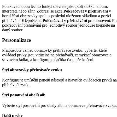
Po aktivaci obou těchto funkcí otevřete jakoukoli složku, album,
interpreta nebo žánr. Zobrazí se akce
Pokračovat v přehrávání
v
horní části obrazovky spolu s poslední uloženou skladbou a pozicí
přehrávání. Klepněte na
Pokračovat v přehrávání
pro obnovení. Pr
pokračování přehrávání pro jednotlivý soubor jednoduše klepněte na
daný soubor.
Personalizace
Přizpůsobte vzhled obrazovky přehrávače zvuku, vyberte, které
ovládací prvky jsou viditelné na přehrávači, zamykací obrazovce a
stavovém řádku, a konfigurujte tlačítka času přeskočení.
Styl obrazovky přehrávače zvuku
Konfigurujte umístění panelů nástrojů a hlavních ovládacích prvků na
přehrávači zvuku.
Styl posouvání obalů alb
Vyberte styl posouvání pro obaly alb na obrazovce přehrávače zvuku.
Další prvky