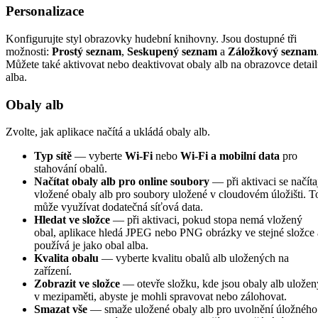
Personalizace
Konfigurujte styl obrazovky hudební knihovny. Jsou dostupné tři
možnosti:
Prostý seznam
,
Seskupený seznam
a
Záložkový seznam
Můžete také aktivovat nebo deaktivovat obaly alb na obrazovce detai
alba.
Obaly alb
Zvolte, jak aplikace načítá a ukládá obaly alb.
Typ sítě
— vyberte
Wi-Fi
nebo
Wi-Fi a mobilní data
pro
stahování obalů.
Načítat obaly alb pro online soubory
— při aktivaci se načíta
vložené obaly alb pro soubory uložené v cloudovém úložišti. T
může využívat dodatečná síťová data.
Hledat ve složce
— při aktivaci, pokud stopa nemá vložený
obal, aplikace hledá JPEG nebo PNG obrázky ve stejné složce 
používá je jako obal alba.
Kvalita obalu
— vyberte kvalitu obalů alb uložených na
zařízení.
Zobrazit ve složce
— otevře složku, kde jsou obaly alb uložen
v mezipaměti, abyste je mohli spravovat nebo zálohovat.
Smazat vše
— smaže uložené obaly alb pro uvolnění úložného