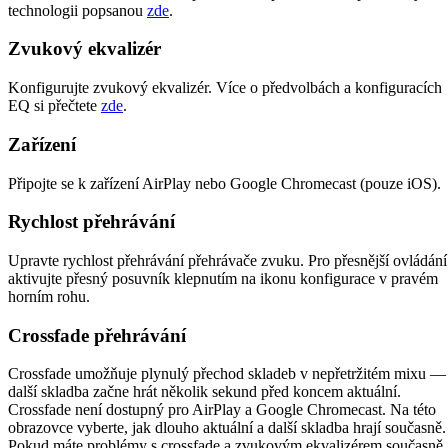
technologii popsanou
zde
.
Zvukový ekvalizér
Konfigurujte zvukový ekvalizér. Více o předvolbách a konfiguracích
EQ si přečtete
zde
.
Zařízení
Připojte se k zařízení AirPlay nebo Google Chromecast (pouze iOS).
Rychlost přehrávání
Upravte rychlost přehrávání přehrávače zvuku. Pro přesnější ovládání
aktivujte přesný posuvník klepnutím na ikonu konfigurace v pravém
horním rohu.
Crossfade přehrávání
Crossfade umožňuje plynulý přechod skladeb v nepřetržitém mixu —
další skladba začne hrát několik sekund před koncem aktuální.
Crossfade není dostupný pro AirPlay a Google Chromecast. Na této
obrazovce vyberte, jak dlouho aktuální a další skladba hrají současně.
Pokud máte problémy s crossfade a zvukovým ekvalizérem současně,