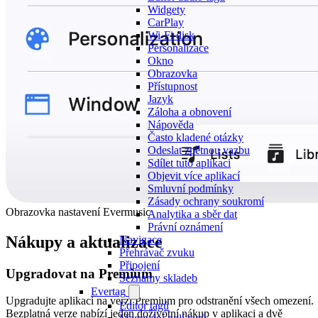
Widgety
CarPlay
Wi-Fi disk
Personalizace
Okno
Obrazovka
Přístupnost
Jazyk
Záloha a obnovení
Nápověda
Často kladené otázky
Odeslat zpětnou vazbu
Sdílet tuto aplikaci
Objevit více aplikací
Smluvní podmínky
Zásady ochrany soukromí
Obrazovka nastavení Evermusic
Analytika a sběr dat
Právní oznámení
Nákupy a aktualizace
Navigace
Přehrávač zvuku
Připojení
Upgradovat na Premium
Seznamy skladeb
Evertag
Upgradujte aplikaci na verzi Premium pro odstranění všech omezení.
Editor tagů
Bezplatná verze nabízí jeden doživotní nákup v aplikaci a dvě