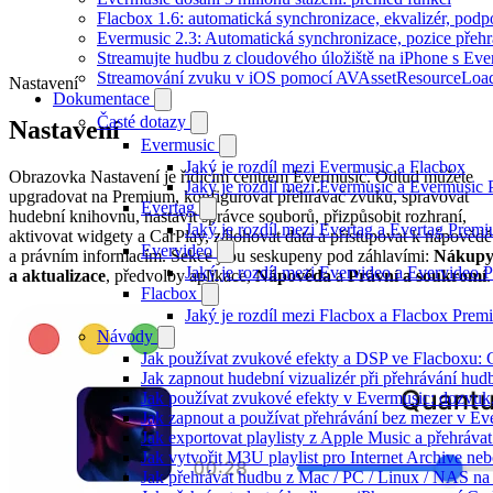
Flacbox 1.6: automatická synchronizace, ekvalizér, po
Evermusic 2.3: Automatická synchronizace, pozice přehr
Streamujte hudbu z cloudového úložiště na iPhone s Eve
Streamování zvuku v iOS pomocí AVAssetResourceLoa
Nastavení
Dokumentace
Časté dotazy
Nastavení
Evermusic
Jaký je rozdíl mezi Evermusic a Flacbox
Obrazovka Nastavení je řídicím centrem Evermusic. Odtud můžete
Jaký je rozdíl mezi Evermusic a Evermusic
upgradovat na Premium, konfigurovat přehrávač zvuku, spravovat
Evertag
hudební knihovnu, nastavit správce souborů, přizpůsobit rozhraní,
Jaký je rozdíl mezi Evertag a Evertag Prem
aktivovat widgety a CarPlay, zálohovat data a přistupovat k nápovědě
Evervideo
a právním informacím. Sekce jsou seskupeny pod záhlavími:
Nákup
Jaký je rozdíl mezi Evervideo a Evervideo
a aktualizace
, předvolby aplikace,
Nápověda
a
Právní a soukromí
.
Flacbox
Jaký je rozdíl mezi Flacbox a Flacbox Pre
Návody
Jak používat zvukové efekty a DSP ve Flacboxu: Co
Jak zapnout hudební vizualizér při přehrávání hu
Jak používat zvukové efekty v Evermusic: dozvuk, 
Jak zapnout a používat přehrávání bez mezer v Ev
Jak exportovat playlisty z Apple Music a přehráva
Jak vytvořit M3U playlist pro Internet Archive ne
Jak přehrávat hudbu z Mac / PC / Linux / NAS 