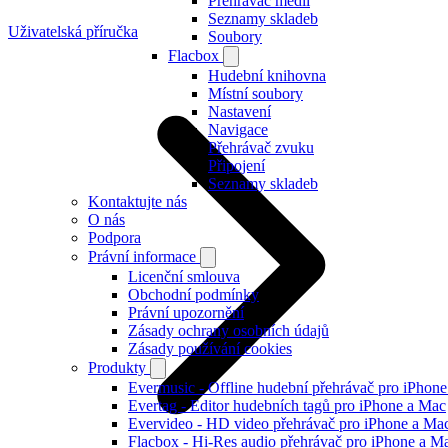
Přehrávač médií
Seznamy skladeb
Uživatelská příručka
Soubory
Flacbox
Hudební knihovna
Místní soubory
Nastavení
Navigace
Přehrávač zvuku
Připojení
Seznamy skladeb
Kontaktujte nás
O nás
Podpora
Právní informace
Licenční smlouva
Obchodní podmínky
Právní upozornění
Zásady ochrany osobních údajů
Zásady používání cookies
Produkty
Evermusic - Offline hudební přehrávač pro iPhon
Evertag - Editor hudebních tagů pro iPhone a Mac
Evervideo - HD video přehrávač pro iPhone a Ma
Flacbox - Hi-Res audio přehrávač pro iPhone a M