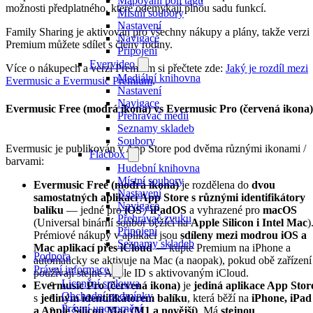
Mapování polí tagů
možnosti předplatného, které odemykají plnou sadu funkcí.
Místní soubory
Nastavení
Family Sharing je aktivován pro všechny nákupy a plány, takže verzi
Navigace
Premium můžete sdílet s členy rodiny.
Připojení
Evervideo
Více o nákupech a verzi Premium si přečtete zde:
Jaký je rozdíl mezi
Mediální knihovna
Evermusic a Evermusic Premium
.
Nastavení
Navigace
Evermusic Free (modrá ikona) vs Evermusic Pro (červená ikona)
Přehrávač médií
Seznamy skladeb
Soubory
Evermusic je publikován v App Store pod dvěma různými ikonami /
Flacbox
barvami:
Hudební knihovna
Místní soubory
Evermusic Free (modrá ikona)
je rozdělena do
dvou
Nastavení
samostatných aplikací App Store s různými identifikátory
Navigace
balíku
— jedné pro
iOS / iPadOS
a vyhrazené pro
macOS
Přehrávač zvuku
(Universal binární soubor běžící na
Apple Silicon i Intel Mac
)
Připojení
Prémiové nákupy v aplikaci jsou
sdíleny mezi modrou iOS a
Seznamy skladeb
Mac aplikací přes iCloud
— kupte Premium na iPhone a
Podpora
automaticky se aktivuje na Mac (a naopak), pokud obě zařízení
Právní informace
používají stejné Apple ID s aktivovaným iCloud.
Licenční smlouva
Evermusic Pro (červená ikona)
je
jediná aplikace App Stor
Obchodní podmínky
s
jediným identifikátorem balíku
, která běží na
iPhone, iPad
Právní upozornění
a Apple Silicon Mac (M1 a novější)
. Má
stejnou