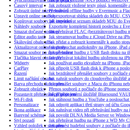
Synchronizované offline složky
Jak připojit úložiště NAS pomocí WebDAV 
Časový interval
Jak zobrazit vložené texty písní, komentá
Zobrazit úplné názvy souborů
Přehrávání offline hudby v Evermusic a Fla
Upravit online soubory
Jak exportovat sbírku skladeb do M3U, CS
Kopírovat soubory při otevírání
Jak importovat seznam skladeb M3U do Eve
Náhledy souborů
Exportujte kompletní historii poslechu z Ev
Smazat dočasné soubory
Jak přehrávat FLAC (bezztrátovou) hudbu 
Editor audio tagů
Jak streamovat hudbu z iCloud Drive na i
Škálování obalu alba
Jak přidat a zobrazit komentáře k audio st
Aktualizovat online soubory
Jak poslouchat audioknihy na iPhone, iPad
Smazat soubor po úpravě online
Jak přehrávat hudbu z USB flash disku na 
Tlačítka hlavní obrazovky
Jak přehrávat lokální hudbu uloženou na i
Widgety
Jak používat audio ekvalizér na iPhonu, iP
CarPlay
Jak připojit USB flash disk k iPhone a pos
Řazení
Jak bezdrátově přenášet soubory z počítač
Limit načítání obsahu
Jak nahrát soubory do cloudového úložiště a
Barva přechodu ikon menu
Jak přenášet soubory z Macu do iPhonu ne
Zobrazit obrázky
Přenos souborů z počítače do iPhone pomo
Pozastavit přehrávání při připojení
Jak připojit interní úložiště Bluesound VAU
Wi-Fi disk
Jak stáhnout hudbu z YouTube a poslouchat 
Personalizace
Jak odpojit aplikaci třetí strany od účtu Goo
Ikona aplikace
Jak nahrávat video při přehrávání hudby na
Barevné schéma
Jak povolit DLNA Media Server ve Windows
Styl pozadí
Jak přehrávat hudbu na iPhone z WD My 
Vzhled položek v seznamu
Jak přenést hudební soubory z počítače do