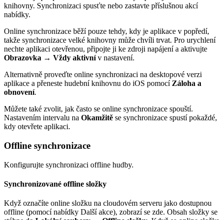
knihovny. Synchronizaci spusťte nebo zastavte příslušnou akcí
nabídky.
Online synchronizace běží pouze tehdy, kdy je aplikace v popředí,
takže synchronizace velké knihovny může chvíli trvat. Pro urychlení
nechte aplikaci otevřenou, připojte ji ke zdroji napájení a aktivujte
Obrazovka → Vždy aktivní
v nastavení.
Alternativně proveďte online synchronizaci na desktopové verzi
aplikace a přeneste hudební knihovnu do iOS pomocí
Záloha a
obnovení
.
Můžete také zvolit, jak často se online synchronizace spouští.
Nastavením intervalu na
Okamžitě
se synchronizace spustí pokaždé,
kdy otevřete aplikaci.
Offline synchronizace
Konfigurujte synchronizaci offline hudby.
Synchronizované offline složky
Když označíte online složku na cloudovém serveru jako dostupnou
offline (pomocí nabídky Další akce), zobrazí se zde. Obsah složky se