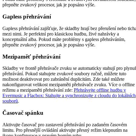
přepněte zvukový procesor, jak je popsáno výše.
Gapless přehrávání
Gapless přehrávání zajišťuje, že skladby hrají bez přerušení nebo tich
mezi nimi. Je perfektní pro klasickou hudbu, živé nahrávky a
konceptuální alba. Pokud máte problémy s gapless přehráváním,
přepněte zvukový procesor, jak je popsáno výše.
Mezipaměť přehrávání
Skladby ve frontě přehrávače zvuku se automaticky stahují pro plynu
přehrávání. Pokud stahujete zvukové soubory ručně, můžete tuto
možnost deaktivovat pro zabránění duplicitám. Zde také můžete
nakonfigurovat velikost mezipaměti přehrávače zvuku. Více o offline
režimu a mezipaměti přehrávání zde:
Přehrávejte offline hudbu v
Evermusic a Flacbox: Stahujte a synchronizujte z cloudu do lokálních
souborů
.
Časovač spánku
Aktivujte časovač pro zastavení přehrávání po zadaném časovém
limitu. Pro přesnější ovládání aktivujte přesný režim klepnutím na
ikonu konfigurace v pravém horním rohu.