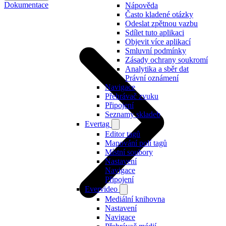
Dokumentace
Nápověda
Často kladené otázky
Odeslat zpětnou vazbu
Sdílet tuto aplikaci
Objevit více aplikací
Smluvní podmínky
Zásady ochrany soukromí
Analytika a sběr dat
Právní oznámení
Navigace
Přehrávač zvuku
Připojení
Seznamy skladeb
Evertag
Editor tagů
Mapování polí tagů
Místní soubory
Nastavení
Navigace
Připojení
Evervideo
Mediální knihovna
Nastavení
Navigace