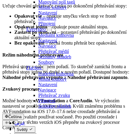
Mapování polí tagů
Určuje chování přehrávače zvuku po dokončení přehrávání stopy:
Místní soubory
Nastavení
Opakovat vše
– opakuje smyčku všech stop ve frontě
Navigace
přehrávače.
Připojení
Opakovat jednu
– opakuje pouze aktuální stopu.
Evervideo
Zastavit po skončení
– pozastaví přehrávání po dokončení
Mediální knihovna
aktuální stopy.
Nastavení
Bez opakování
– nechá frontu přehrát bez opakování.
Navigace
Přehrávač médií
Režim náhodného přehrávání
Seznamy skladeb
Soubory
Přehrává stopy v náhodném pořadí. To skutečně zamíchá frontu a
Flacbox
přehrává stopy jednu po druhé v novém pořadí. Dostupné hodnoty:
Hudební knihovna
Náhodné přehrávání vypnuto
a
Náhodné přehrávání zapnuto
.
Místní soubory
Nastavení
Zvukový procesor
Navigace
Přehrávač zvuku
Připojení
Možné hodnoty:
AVFoundation
a
CoreAudio
. Ve výchozím
Seznamy skladeb
nastavení se používá AVFoundation. Kvůli známému problému s
AVFoundation na iOS 17.0–17.6 nelze crossfade přehrávání a
zvukový ekvalizér používat současně. Pro použití crossfade i
Čeština
ekvalizéru v těchto verzích iOS přepněte na zvukový procesor
عربي
CoreAudio.
Català
Světlý