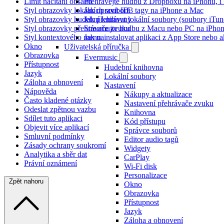
Limit načítání obsahu
Přehrávejte hudbu z Dropboxu na iPhonu, i k
Styl obrazovky lokálních souborů
Jak upravit ID3 tagy na iPhone a Mac
Styl obrazovky hudební knihovny
Jak přehrávat lokální soubory (soubory iTu
Styl obrazovky přehrávače zvuku
Streamujte hudbu z Macu nebo PC na iPh
Styl kontextového menu
Jak nainstalovat aplikaci z App Store nebo
Okno
Uživatelská příručka
Obrazovka
Evermusic
Přístupnost
Hudební knihovna
Jazyk
Lokální soubory
Záloha a obnovení
Nastavení
Nápověda
Nákupy a aktualizace
Často kladené otázky
Nastavení přehrávače zvuku
Odeslat zpětnou vazbu
Knihovna
Sdílet tuto aplikaci
Kód přístupu
Objevit více aplikací
Správce souborů
Smluvní podmínky
Editor audio tagů
Zásady ochrany soukromí
Widgety
Analytika a sběr dat
CarPlay
Právní oznámení
Wi-Fi disk
Personalizace
Zpět nahoru
Okno
Obrazovka
Přístupnost
Jazyk
Záloha a obnovení