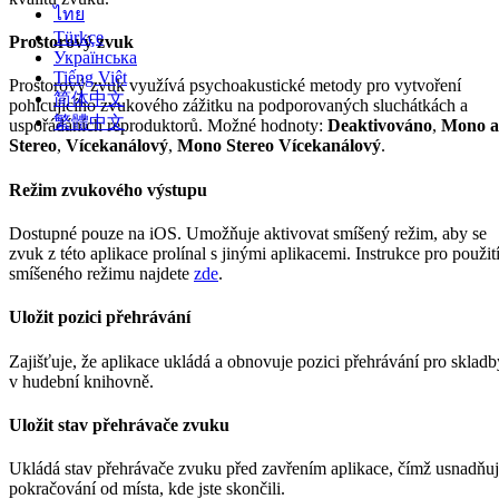
ไทย
Türkçe
Prostorový zvuk
Українська
Tiếng Việt
Prostorový zvuk využívá psychoakustické metody pro vytvoření
简体中文
pohlcujícího zvukového zážitku na podporovaných sluchátkách a
繁體中文
uspořádáních reproduktorů. Možné hodnoty:
Deaktivováno
,
Mono a
Stereo
,
Vícekanálový
,
Mono Stereo Vícekanálový
.
Režim zvukového výstupu
Dostupné pouze na iOS. Umožňuje aktivovat smíšený režim, aby se
zvuk z této aplikace prolínal s jinými aplikacemi. Instrukce pro použit
smíšeného režimu najdete
zde
.
Uložit pozici přehrávání
Zajišťuje, že aplikace ukládá a obnovuje pozici přehrávání pro skladb
v hudební knihovně.
Uložit stav přehrávače zvuku
Ukládá stav přehrávače zvuku před zavřením aplikace, čímž usnadňu
pokračování od místa, kde jste skončili.