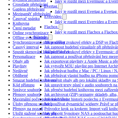
Jaký je rozdíl mezi Evermusic a Eve
Crossfade přehrávání
Evertag
Gapless přehrávání
Jaký je rozdíl mezi Evertag a Everta
Mezipaměť přehrávání
Evervideo
Časovač spánku
Jaký je rozdíl mezi Evervideo a Eve
Knihovna
Flacbox
Čtení metadat
Jaký je rozdíl mezi Flacbox a Flacb
Online synchronizace
Návody
Offline synchronizace
Synchronizované offline složky
Jak používat zvukové efekty a DSP ve Flacbo
Časový interval
Jak zapnout hudební vizualizér při přehráv
Spustit skenování lokálních složek
Jak používat zvukové efekty v Evermusic: do
Personalizace
Jak zapnout a používat přehrávání bez meze
Obaly alb
Jak exportovat playlisty z Apple Music a p
Playlisty
Jak vytvořit M3U playlist pro Internet Arc
Nedávné
Jak přehrávat hudbu z Mac / PC / Linux /
Oblíbené
Jak přehrávat vlastní hudbu na iPhonu pom
Smazat hudební knihovnu
Jak změnit obaly alb pro lokální skladby na
Kód přístupu
Jak upravit texty písní v audio souborech
Správce souborů
Jak přenést hudební knihovnu mezi zařízen
Přenosy souborů
Jak archivovat (ZIP) seznamy skladeb, alba, 
Maximální počet paralelních úloh
Jak scrobblovat historii poslechu z Evermus
Úlohy přenosu souborů
Jak používat dynamické widgety Právě se p
Přenosy na pozadí
Průvodce krok za krokem: Import vaší knih
Uložit stažené soubory do
Jak připojit Synology NAS a poslouchat h