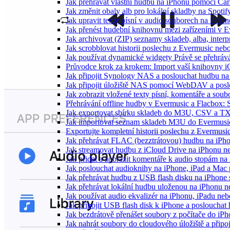
Jak přehrávat vlastní hudbu na iPhonu pomocí Ca
Jak změnit obaly alb pro lokální skladby na Spoti
Jak upravit texty písní v audio souborech na iP
Jak přenést hudební knihovnu mezi zařízeními v 
Jak archivovat (ZIP) seznamy skladeb, alba, interp
Jak scrobblovat historii poslechu z Evermusic neb
Jak používat dynamické widgety Právě se přehráv
Průvodce krok za krokem: Import vaší knihovny i
Jak připojit Synology NAS a poslouchat hudbu n
Jak připojit úložiště NAS pomocí WebDAV a pos
Jak zobrazit vložené texty písní, komentáře a s
Přehrávání offline hudby v Evermusic a Flacbox: 
Jak exportovat sbírku skladeb do M3U, CSV a T
Jak importovat seznam skladeb M3U do Evermusi
Exportujte kompletní historii poslechu z Evermusi
Jak přehrávat FLAC (bezztrátovou) hudbu na iPh
Jak streamovat hudbu z iCloud Drive na iPhonu 
Jak přidat a zobrazit komentáře k audio stopám n
Jak poslouchat audioknihy na iPhone, iPad a Ma
Jak přehrávat hudbu z USB flash disku na iPhone
Jak přehrávat lokální hudbu uloženou na iPhonu 
Jak používat audio ekvalizér na iPhonu, iPadu ne
Jak připojit USB flash disk k iPhone a posloucha
Jak bezdrátově přenášet soubory z počítače do i
Jak nahrát soubory do cloudového úložiště a připo