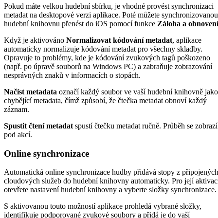
Pokud máte velkou hudební sbírku, je vhodné provést synchronizaci
metadat na desktopové verzi aplikace. Poté můžete synchronizovanou
hudební knihovnu přenést do iOS pomocí funkce
Záloha a obnoven
Když je aktivováno
Normalizovat kódování metadat
, aplikace
automaticky normalizuje kódování metadat pro všechny skladby.
Opravuje to problémy, kde je kódování zvukových tagů poškozeno
(např. po úpravě souborů na Windows PC) a zabraňuje zobrazování
nesprávných znaků v informacích o stopách.
Načíst metadata
označí každý soubor ve vaší hudební knihovně jako
chybějící metadata, čímž způsobí, že čtečka metadat obnoví každý
záznam.
Spustit čtení metadat
spustí čtečku metadat ručně. Průběh se zobrazí
pod akcí.
Online synchronizace
Automatická online synchronizace hudby přidává stopy z připojenýc
cloudových služeb do hudební knihovny automaticky. Pro její aktivac
otevřete nastavení hudební knihovny a vyberte složky synchronizace.
S aktivovanou touto možností aplikace prohledá vybrané složky,
identifikuje podporované zvukové soubory a přidá je do vaší