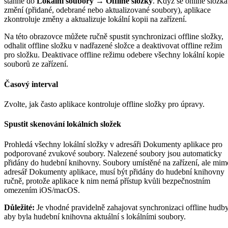
stáhne do
Lokální soubory → Offline složky
. Když se online složka
změní (přidané, odebrané nebo aktualizované soubory), aplikace
zkontroluje změny a aktualizuje lokální kopii na zařízení.
Na této obrazovce můžete ručně spustit synchronizaci offline složky,
odhalit offline složku v nadřazené složce a deaktivovat offline režim
pro složku. Deaktivace offline režimu odebere všechny lokální kopie
souborů ze zařízení.
Časový interval
Zvolte, jak často aplikace kontroluje offline složky pro úpravy.
Spustit skenování lokálních složek
Prohledá všechny lokální složky v adresáři Dokumenty aplikace pro
podporované zvukové soubory. Nalezené soubory jsou automaticky
přidány do hudební knihovny. Soubory umístěné na zařízení, ale mim
adresář Dokumenty aplikace, musí být přidány do hudební knihovny
ručně, protože aplikace k nim nemá přístup kvůli bezpečnostním
omezením iOS/macOS.
Důležité:
Je vhodné pravidelně zahajovat synchronizaci offline hudby
aby byla hudební knihovna aktuální s lokálními soubory.