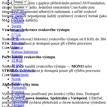
Čeština
Tmavý
Pokud máte problémy s gapless přehráváním pomocí AVFoundation,
Dansk
zkuste také CoreAudio. Jedinými omezeními CoreAudio jsou
Systém
Deutsch
internetové streamování některých radiostanic a určité zvukové
Ελληνικά
formáty, protože nepodporuje každý systémový zvukový formát (jako
English
M4A a několik dalších).
Español
Suomi
Vzorkovací frekvence zvukového výstupu
Français
עברית
हिन्दी
Nastavte vzorkovací frekvenci zvukového výstupu od 8 KHz do 384
Hrvatski
KHz. Tato možnost je dostupná pouze při výběru procesoru
Magyar
CoreAudio.
Bahasa Indonesia
Italiano
Počet kanálů zvukového výstupu
日本語
한국어
Nastavte počet kanálů zvukového výstupu —
MONO
nebo
Bahasa Melayu
STEREO
. Tato možnost je dostupná pouze při výběru procesoru
Nederlands
CoreAudio.
Norsk
Polski
Algoritmus výšky tónu
Português
Română
Vyberte algoritmus používaný pro korekci výšky tónu. Dostupné
Русский
hodnoty jsou
Časová doména
,
Spektrální
a
Varispeed
. Užitečné,
Slovenčina
pokud upravujete rychlost přehrávání a chcete kontrolovat výslednou
Svenska
kvalitu zvuku.