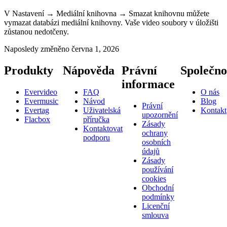
V Nastavení → Mediální knihovna → Smazat knihovnu můžete
vymazat databázi mediální knihovny. Vaše video soubory v úložišti
zůstanou nedotčeny.
Naposledy změněno
června 1, 2026
Produkty
Nápověda
Právní
Společno
informace
Evervideo
FAQ
O nás
Evermusic
Návod
Blog
Právní
Evertag
Uživatelská
Kontakt
upozornění
Flacbox
příručka
Zásady
Kontaktovat
ochrany
podporu
osobních
údajů
Zásady
používání
cookies
Obchodní
podmínky
Licenční
smlouva