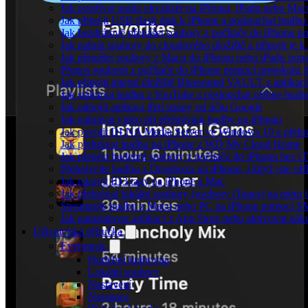
Jak používat audio ekvalizér na iPhonu, iPadu nebo Mac
Jak připojit USB flash disk k iPhone a poslouchat hudb
Jak bezdrátově přenášet soubory z počítače do iPhonu 
Jak nahrát soubory do cloudového úložiště a připojit je
Jak přenášet soubory z Macu do iPhonu nebo iPadu pom
Přenos souborů z počítače do iPhone pomocí protokolu
Jak připojit interní úložiště Bluesound VAULT z aplikac
Jak stáhnout hudbu z YouTube a poslouchat offline hudb
Jak odpojit aplikaci třetí strany od účtu Google
Jak nahrávat video při přehrávání hudby na iPhonu
Jak povolit DLNA Media Server ve Windows 10 a přehr
Jak přehrávat hudbu na iPhone z WD My Cloud Home
Jak přenést hudební soubory z počítače do iPhonu bez 
Přehrávejte hudbu z Dropboxu na iPhonu, i když jste off
Jak upravit ID3 tagy na iPhone a Mac
Jak přehrávat lokální soubory (soubory iTunes) na mém 
Streamujte hudbu z Macu nebo PC na iPhone pomocí 
Jak nainstalovat aplikaci z App Store nebo aktivovat ná
Uživatelská příručka
Evermusic
Hudební knihovna
Lokální soubory
Nastavení
Navigace