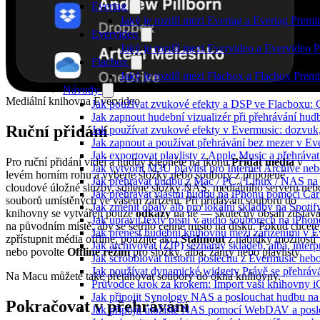
Evertag
Jaký je rozdíl mezi Evertag a Evertag Prem
Evervideo
Jaký je rozdíl mezi Evervideo a Evervideo
Flacbox
Jaký je rozdíl mezi Flacbox a Flacbox Pre
Návody
Mediální knihovna Evervideo
Jak používat zvukové efekty a DSP ve Flacboxu: Co
Jak zapnout hudební vizualizér při přehrávání hu
Ruční přidání
Jak používat zvukové efekty v Evermusic: dozvuk, 
Jak zapnout a používat přehrávání bez mezer v Ev
Jak exportovat playlisty z Apple Music a přehráva
Pro ruční přidání videí a hudby klepněte na ikonu
Přidat média
v
Jak vytvořit M3U playlist pro Internet Archive ne
levém horním rohu a vyberte složky nebo soubory z připojené
Jak přehrávat hudbu z Mac / PC / Linux / NAS 
cloudové úložné služby, sdílené složky NAS, mediálního serveru neb
Jak přehrávat vlastní hudbu na iPhonu pomocí Ca
souborů umístěných ve vašem zařízení. Při přidávání souborů do
Jak změnit obaly alb pro lokální skladby na Spoti
knihovny se vytvářejí pouze
odkazy
na ně — skutečný obsah zůstáv
Jak upravit texty písní v audio souborech na iP
na původním místě, aby se šetřilo cenné místo na disku. Pokud chcete
Jak přenést hudební knihovnu mezi zařízeními v 
zpřístupnit média offline, použijte akci
Stáhnout
z nabídky možností
Jak archivovat (ZIP) seznamy skladeb, alba, interp
nebo povolte
Offline režim
pro složky, alba, žánry nebo playlisty.
Jak scrobblovat historii poslechu z Evermusic neb
Jak používat dynamické widgety Právě se přehráv
Na Macu můžete také přetahovat soubory do okna knihovny.
Průvodce krok za krokem: Import vaší knihovny i
Jak připojit Synology NAS a poslouchat hudbu n
Pokračovat v přehrávání
Jak připojit úložiště NAS pomocí WebDAV a pos