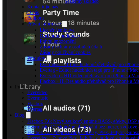
Seznamy skladeb
Kontaktujte nás
O nás
Podpora
Právní informace
Licenční smlouva
Obchodní podmínky
Právní upozornění
Zásady ochrany osobních údajů
Zásady používání cookies
Produkty
Evermusic - Offline hudební přehrávač pro iPhon
Evertag - Editor hudebních tagů pro iPhone a Mac
Evervideo - HD video přehrávač pro iPhone a Ma
Flacbox - Hi-Res audio přehrávač pro iPhone a M
Produkty
Evervideo
Evermusic
Flacbox
Evertag
Blog
Flacbox 7.6: Nový zvukový engine BASS, efekty, DSP a 
Evermusic 8.7: skutečné přehrávání bez mezer, zvukové ef
Flacbox 7.4: Přepracovaný CarPlay, Plex, Jellyfin, Sub
Evervideo 1.7: nové Plex, Jellyfin, cloudové streamování