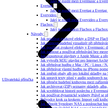
Jaký je rozdíl mezi Evermusic a Eve
Evertag
Jaký je rozdíl mezi Evertag a Everta
Evervideo
Jaký je rozdíl mezi Evervideo a Eve
Flacbox
Jaký je rozdíl mezi Flacbox a Flacb
Návody
Jak používat zvukové efekty a DSP ve Flacbo
Jak zapnout hudební vizualizér při přehráv
Jak používat zvukové efekty v Evermusic: do
Jak zapnout a používat přehrávání bez meze
Jak exportovat playlisty z Apple Music a p
Jak vytvořit M3U playlist pro Internet Arc
Jak přehrávat hudbu z Mac / PC / Linux /
Jak přehrávat vlastní hudbu na iPhonu pom
Jak změnit obaly alb pro lokální skladby na
Jak upravit texty písní v audio souborech
Uživatelská příručka
Jak přenést hudební knihovnu mezi zařízen
Jak archivovat (ZIP) seznamy skladeb, alba, 
Jak scrobblovat historii poslechu z Evermus
Jak používat dynamické widgety Právě se p
Průvodce krok za krokem: Import vaší knih
Jak připojit Synology NAS a poslouchat h