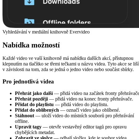
Vyhledávání v mediální knihovně Evervideo
Nabídka možností
Každé video ve vaší knihovně má nabídku dalších akcí, přístupnou
klepnutím na tlačítko se třemi tečkami u názvu videa. Tyto akce se liší
v závislosti na tom, zda se jedná o jedno video nebo součást sbírky.
Pro jednotlivá videa
Přehrát jako další
— přidá video na začátek fronty přehrávače
Přehrát později
— přidá video na konec fronty přehrávače.
Přidat do playlistu
— přidá video do playlistu.
Přidat do oblíbených
— označí video jako oblíbené.
Stáhnout
— uloží video do místních souborů pro přehrávání
offline.
Upravit tagy
— otevře vestavěný editor tagů pro opravu
chybějících metadat.
Zobrazit ve složce
— odhalí složku, kde je soubor videa