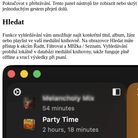
Pokračovat v přehrávání. Tento panel nástrojů lze zobrazit nebo skrýt
jednoduchým gestem přejetí dolů.
Hledat
Funkce vyhledávání vám umožňuje najít konkrétní titul, album, žánr
nebo playlist ve vaší mediální knihovně. Na obrazovce Hledat máte
přístup k akcím Řadit, Filtrovat a Mřížka / Seznam. Vyhledávání
probíhá lokálně v databázi mediální knihovny, takže funguje plně
offline a vrací výsledky při psaní.