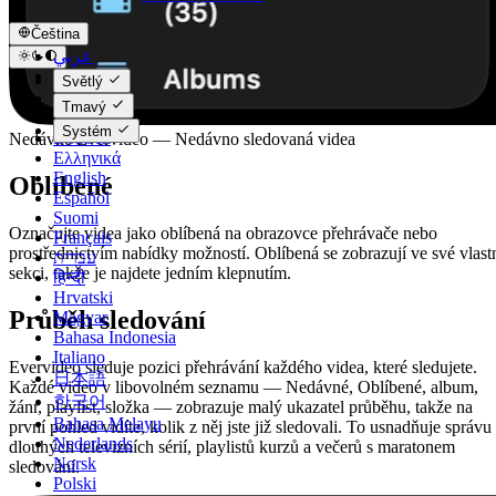
Čeština
عربي
Català
Světlý
Čeština
Tmavý
Dansk
Systém
Deutsch
Nedávné Evervideo — Nedávno sledovaná videa
Ελληνικά
English
Oblíbené
Español
Suomi
Označujte videa jako oblíbená na obrazovce přehrávače nebo
Français
prostřednictvím nabídky možností. Oblíbená se zobrazují ve své vlast
עברית
sekci, takže je najdete jedním klepnutím.
हिन्दी
Hrvatski
Průběh sledování
Magyar
Bahasa Indonesia
Italiano
Evervideo sleduje pozici přehrávání každého videa, které sledujete.
日本語
Každé video v libovolném seznamu — Nedávné, Oblíbené, album,
한국어
žánr, playlist, složka — zobrazuje malý ukazatel průběhu, takže na
Bahasa Melayu
první pohled vidíte, kolik z něj jste již sledovali. To usnadňuje správu
Nederlands
dlouhých televizních sérií, playlistů kurzů a večerů s maratonem
Norsk
sledování.
Polski