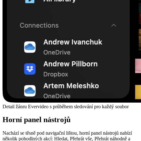
Detail žánru Evervideo s průběhem sledování pro každý soubor
Horní panel nástrojů
Nachází se těsně pod navigační lištou, horní panel nástrojů nabízí
několik pohodlných akcí: Hledat, Přehrát vše, Přehrát náhodně a