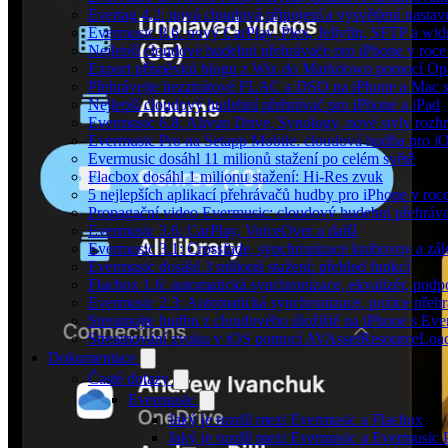
Evertag 4.2: nová cloudová připojení a vysvětlení nastav
Evermusic 8.6: nový CarPlay, Plex, Jellyfin, SFTP a wid
Nejlepší cloudové hudební přehrávače pro iPhone v roc
Export příspěvků blogu z Wix do Markdown pomocí O
Přehrávejte bezztrátové FLAC a DSD na iPhone a Mac 
Nejlepší cloudový hudební přehrávač pro iPhone a iPad
Evermusic 6.8: Aliyun Drive, Synology, nové styly rozhr
Evermusic Pro na Setapp Mobile: cloudová hudba pro i
Evermusic dosáhl 11 milionů stažení po celém světě
Flacbox dosáhl 1 milionu stažení: Hi-Res zvuk
5 nejlepších aplikací přehrávačů hudby pro iPhone v roc
Propagační video Evermusic: cloudový hudební přehráv
Evermusic 3.6: CarPlay, VoiceOver a další
Evermusic 3.1: Crossfade, synchronizace knihovny a zál
Evermusic dosáhl 3 milionů stažení: přehled funkcí
Flacbox 1.6: automatická synchronizace, ekvalizér, po
Evermusic 2.3: Automatická synchronizace, pozice přehr
Streamujte hudbu z cloudového úložiště na iPhone s Eve
Streamování zvuku v iOS pomocí AVAssetResourceLoa
Dokumentace
Časté dotazy
Evermusic
Jaký je rozdíl mezi Evermusic a Flacbox
Jaký je rozdíl mezi Evermusic a Evermusic