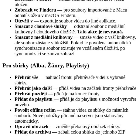
uložen.
Zobrazit ve Finderu
— pro soubory importované z Macu
odhalí složku v macOS Finderu.
Otevřít v
— exportuje soubor videa do jiné aplikace.
Smazat z cloudové služby
— odstraní soubor z mediální
knihovny i cloudového úložiště.
Tato akce je nevratná.
Smazat z mediální knihovny
— smaže video z vaší knihovny,
ale soubor zůstane v úložišti. Pokud je povolena automatická
synchronizace a soubor existuje ve vzdáleném úložišti, po
synchronizaci se znovu zobrazí.
Pro sbírky (Alba, Žánry, Playlisty)
Přehrát vše
— nahradí frontu přehrávače videi z vybrané
sbírky.
Přehrát jako další
— přidá videa na začátek fronty přehrávače
Přehrát později
— přidá je na konec fronty.
Přidat do playlistu
— přidá je do playlistu s možností vytvoře
nového.
Povolit offline režim
— stáhne videa ze sbírky do místních
souborů. Nové položky přidané na server jsou stahovány
automaticky.
Upravit obrázek
— změňte přebalový obrázek sbírky.
Přidat do archivu
— zabalí celou sbírku do jednoho ZIP