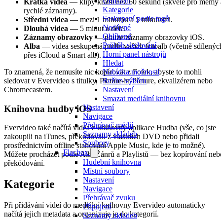
Umístění
Krátká videa
— klipy kratší než 60 sekund (skvělé pro memy 
Kategorie
rychlé záznamy).
Seskupení podle tagů
Střední videa
— mezi 1 minutou a 5 minutami.
Nedávné
Dlouhá videa
— 5 minut a déle.
Oblíbené
Záznamy obrazovky
— pouze záznamy obrazovky iOS.
Průběh sledování
Alba
— videa seskupená podle vašich fotoalb (včetně sdílenýc
Horní panel nástrojů
přes iCloud a Smart alb).
Hledat
To znamená, že nemusíte nic kopírovat z Fotek, abyste to mohli
Nabídka možností
sledovat v Evervideo s titulky, Picture-in-Picture, ekvalizérem nebo
Režim výběru
Chromecastem.
Nastavení
Smazat mediální knihovnu
Nastavení
Knihovna hudby iOS
Navigace
Přehrávač médií
Evervideo také načítá videa z knihovny aplikace Hudba (vše, co jste
Seznamy skladeb
zakoupili na iTunes, překódovali z vlastních DVD nebo přidali
Soubory
prostřednictvím offline stahování Apple Music, kde je to možné).
Flacbox
Můžete procházet podle Alb, Žánrů a Playlistů — bez kopírování neb
Hudební knihovna
překódování.
Místní soubory
Nastavení
Kategorie
Navigace
Přehrávač zvuku
Při přidávání videí do mediální knihovny Evervideo automaticky
Připojení
načítá jejich metadata a organizuje je do kategorií.
Seznamy skladeb