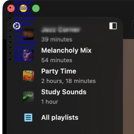
Português
Română
Русский
Slovenčina
Svenska
ไทย
Türkçe
Українська
Tiếng Việt
简体中文
繁體中文