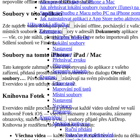
nepovolíte offline režim pro obsahující složku.
Jak upravit ID3 tagy na iPhone a Mac
Jak přehrávat lokální soubory (soubory iTunes) n
Streamujte hudbu z Macu nebo PC na iPhone po
Soubory v této aplikaci
Jak nainstalovat aplikaci z App Store nebo aktiv
Uživatelská příručka
Zde najdete videa dostupná pro přehrávání offline, pocházející z vaši
Evermusic
místních souborů. Zahrnuje soubory v adresáři
Dokumenty
aplikace
— vše, co jste stáhli, přenesli přes Wi-Fi Drive nebo importovali přes
Hudební knihovna
Sdílení souborů ve Finderu.
Lokální soubory
Nastavení
Soubory na tomto iPhone / iPad / Mac
Navigace
Přehrávač zvuku
Připojení
Tato kategorie zahrnuje videa importovaná do aplikace z vašeho
Seznamy skladeb
zařízení, přidaná prostřednictvím systémového dialogu
Otevřít
Evertag
soubory…
. Původní soubory zůstávají na svém původním místě;
Editor tagů
Evervideo si jen udržuje odkaz na ně.
Mapování polí tagů
Místní soubory
Knihovna Fotek
Nastavení
Navigace
Evervideo může procházet a přehrávat každé video uložené ve vaší
Připojení
knihovně Fotek iOS — všechny záznamy z fotoaparátu, záznamy
Evervideo
obrazovky, stažené klipy a video soubory přijaté přes AirDrop.
Mediální knihovna
Knihovna je rozdělena do přehledných skupin:
Ruční přidání
Pokračovat v přehrávání
Všechna videa
— každé video ve Fotkách bez ohledu na délk