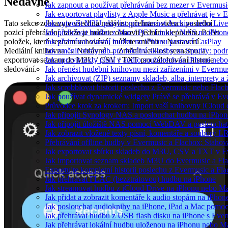
Nedávné
Jak zapnout a používat přehrávání bez mezer v Evermusi
Jak exportovat playlisty z Apple Music a přehrávat je v
Tato sekce zobrazuje všechna nedávno přehraná videa s poslední
Jak vytvořit M3U playlist pro Internet Archive nebo Liv
pozicí přehrávání, takže je můžete obnovit jedním klepnutím. Počet
Jak přehrávat hudbu z Mac / PC / Linux / NAS na iPh
položek, které seznam uchovává, můžete změnit v Nastavení →
Jak přehrávat vlastní hudbu na iPhonu pomocí CarPlay
Mediální knihovna → Nedávné → Změnit velikost seznamu, a
Jak změnit obaly alb pro lokální skladby na Spotify: pod
exportovat seznam do M3U / CSV / TXT pro zálohování historie
Jak upravit texty písní v audio souborech na iPhone n
sledování.
Jak přenést hudební knihovnu mezi zařízeními v Evermu
Jak archivovat (ZIP) seznamy skladeb, alba, interprety a 
Jak scrobblovat historii poslechu z Evermusic nebo Flac
Jak používat dynamické widgety Právě se přehrává v E
Průvodce krok za krokem: Import vaší knihovny iCloud
Jak připojit Synology NAS a poslouchat hudbu na iPho
Jak připojit úložiště NAS pomocí WebDAV a posloucha
Jak zobrazit vložené texty písní, komentáře a soubory
Přehrávání offline hudby v Evermusic a Flacbox: Stahov
Jak exportovat sbírku skladeb do M3U, CSV a TXT v E
Jak importovat seznam skladeb M3U do Evermusic a Fl
Exportujte kompletní historii poslechu z Evermusic a Fl
Jak přehrávat FLAC (bezztrátovou) hudbu na iPhone
Jak streamovat hudbu z iCloud Drive na iPhonu nebo M
Jak přidat a zobrazit komentáře k audio stopám na iPho
Jak poslouchat audioknihy na iPhone, iPad a Mac pomo
Jak přehrávat hudbu z USB flash disku na iPhone s Eve
Jak přehrávat lokální hudbu uloženou na iPhonu nebo M