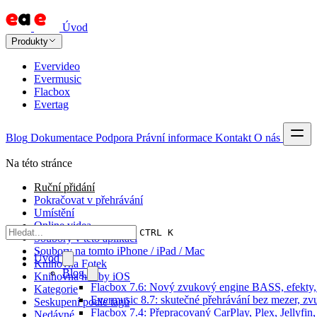
Úvod
Produkty
Evervideo
Evermusic
Flacbox
Evertag
Blog
Dokumentace
Podpora
Právní informace
Kontakt
O nás
Na této stránce
Ruční přidání
Pokračovat v přehrávání
Umístění
Online videa
CTRL K
Soubory v této aplikaci
Soubory na tomto iPhone / iPad / Mac
Úvod
Knihovna Fotek
Blog
Knihovna hudby iOS
Flacbox 7.6: Nový zvukový engine BASS, efekty, 
Kategorie
Evermusic 8.7: skutečné přehrávání bez mezer, zvu
Seskupení podle tagů
Flacbox 7.4: Přepracovaný CarPlay, Plex, Jellyfi
Nedávné