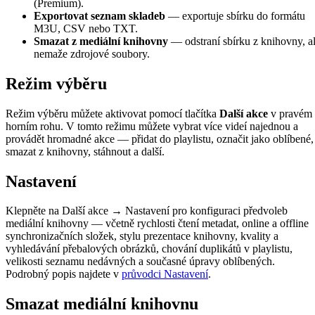
(Premium).
Exportovat seznam skladeb
— exportuje sbírku do formátu
M3U, CSV nebo TXT.
Smazat z mediální knihovny
— odstraní sbírku z knihovny, a
nemaže zdrojové soubory.
Režim výběru
Režim výběru můžete aktivovat pomocí tlačítka
Další akce
v pravém
horním rohu. V tomto režimu můžete vybrat více videí najednou a
provádět hromadné akce — přidat do playlistu, označit jako oblíbené,
smazat z knihovny, stáhnout a další.
Nastavení
Klepněte na Další akce → Nastavení pro konfiguraci předvoleb
mediální knihovny — včetně rychlosti čtení metadat, online a offline
synchronizačních složek, stylu prezentace knihovny, kvality a
vyhledávání přebalových obrázků, chování duplikátů v playlistu,
velikosti seznamu nedávných a současné úpravy oblíbených.
Podrobný popis najdete v
průvodci Nastavení
.
Smazat mediální knihovnu