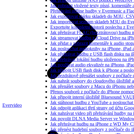
Jak připojit úložiště NAS pomocí WebDAV 
Jak zobrazit vložené texty písní, komentá
Přehrávání offline hudby v Evermusic a Fla
Jak exportovat sbírku skladeb do M3U, CS
Jak importovat seznam skladeb M3U do Eve
Exportujte kompletní historii poslechu z Ev
Jak přehrávat FLAC (bezztrátovou) hudbu 
Jak streamovat hudbu z iCloud Drive na i
Jak přidat a zobrazit komentáře k audio st
Jak poslouchat audioknihy na iPhone, iPad
Jak přehrávat hudbu z USB flash disku na 
Jak přehrávat lokální hudbu uloženou na i
Jak používat audio ekvalizér na iPhonu, iP
Jak připojit USB flash disk k iPhone a pos
Jak bezdrátově přenášet soubory z počítač
Jak nahrát soubory do cloudového úložiště a
Jak přenášet soubory z Macu do iPhonu ne
Přenos souborů z počítače do iPhone pomo
Jak připojit interní úložiště Bluesound VAU
Jak stáhnout hudbu z YouTube a poslouchat 
Evervideo
Jak odpojit aplikaci třetí strany od účtu Goo
Jak nahrávat video při přehrávání hudby na
Jak povolit DLNA Media Server ve Windows
Jak přehrávat hudbu na iPhone z WD My 
Jak přenést hudební soubory z počítače do