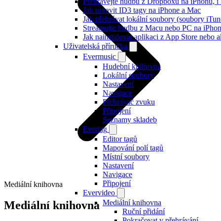
Přehrávejte hudbu z Dropboxu na iPhonu, i k
Jak upravit ID3 tagy na iPhone a Mac
Jak přehrávat lokální soubory (soubory iTu
Streamujte hudbu z Macu nebo PC na iPh
Jak nainstalovat aplikaci z App Store nebo
Uživatelská příručka
Evermusic
Hudební knihovna
Lokální soubory
Nastavení
Navigace
Přehrávač zvuku
Připojení
Seznamy skladeb
Evertag
Editor tagů
Mapování polí tagů
Místní soubory
Nastavení
Navigace
Připojení
Mediální knihovna
Evervideo
Mediální knihovna
Mediální knihovna
Ruční přidání
Pokračovat v přehrávání