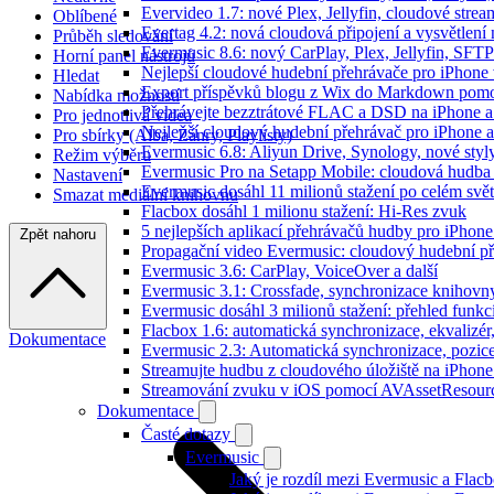
Evervideo 1.7: nové Plex, Jellyfin, cloudové strea
Oblíbené
Evertag 4.2: nová cloudová připojení a vysvětlení 
Průběh sledování
Evermusic 8.6: nový CarPlay, Plex, Jellyfin, SFTP
Horní panel nástrojů
Nejlepší cloudové hudební přehrávače pro iPhone
Hledat
Export příspěvků blogu z Wix do Markdown pom
Nabídka možností
Přehrávejte bezztrátové FLAC a DSD na iPhone 
Pro jednotlivá videa
Nejlepší cloudový hudební přehrávač pro iPhone a
Pro sbírky (Alba, Žánry, Playlisty)
Evermusic 6.8: Aliyun Drive, Synology, nové styl
Režim výběru
Evermusic Pro na Setapp Mobile: cloudová hudba
Nastavení
Evermusic dosáhl 11 milionů stažení po celém svě
Smazat mediální knihovnu
Flacbox dosáhl 1 milionu stažení: Hi-Res zvuk
5 nejlepších aplikací přehrávačů hudby pro iPhone
Zpět nahoru
Propagační video Evermusic: cloudový hudební p
Evermusic 3.6: CarPlay, VoiceOver a další
Evermusic 3.1: Crossfade, synchronizace knihovny
Evermusic dosáhl 3 milionů stažení: přehled funkc
Flacbox 1.6: automatická synchronizace, ekvaliz
Dokumentace
Evermusic 2.3: Automatická synchronizace, pozice
Streamujte hudbu z cloudového úložiště na iPhone
Streamování zvuku v iOS pomocí AVAssetResour
Dokumentace
Časté dotazy
Evermusic
Jaký je rozdíl mezi Evermusic a Flac