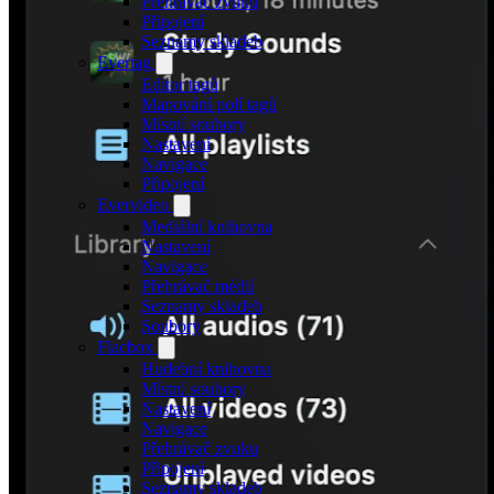
Přehrávač zvuku
Připojení
Seznamy skladeb
Evertag
Editor tagů
Mapování polí tagů
Místní soubory
Nastavení
Navigace
Připojení
Evervideo
Mediální knihovna
Nastavení
Navigace
Přehrávač médií
Seznamy skladeb
Soubory
Flacbox
Hudební knihovna
Místní soubory
Nastavení
Navigace
Přehrávač zvuku
Připojení
Seznamy skladeb