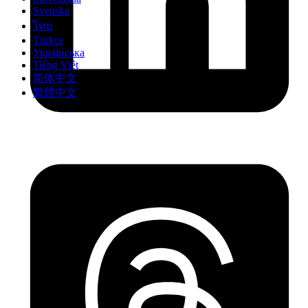
Svenska
ไทย
Türkçe
Українська
Tiếng Việt
简体中文
繁體中文