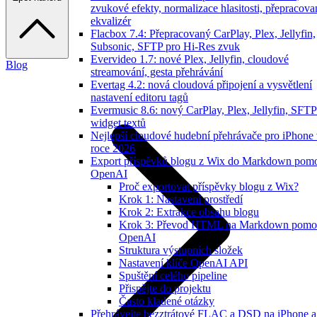
zvukové efekty, normalizace hlasitosti, přepracov
ekvalizér
Flacbox 7.4: Přepracovaný CarPlay, Plex, Jellyfin,
Subsonic, SFTP pro Hi-Res zvuk
Evervideo 1.7: nové Plex, Jellyfin, cloudové
Blog
streamování, gesta přehrávání
Evertag 4.2: nová cloudová připojení a vysvětlení
nastavení editoru tagů
Evermusic 8.6: nový CarPlay, Plex, Jellyfin, SFTP
widget textů
Nejlepší cloudové hudební přehrávače pro iPhone
roce 2026
Export příspěvků blogu z Wix do Markdown pom
OpenAI
Proč exportovat příspěvky blogu z Wix?
Krok 1: Nastavení prostředí
Krok 2: Extrakce obsahu blogu
Krok 3: Převod HTML na Markdown pomo
OpenAI
Struktura výstupních složek
Nastavení klíče OpenAI API
Spuštění celého pipeline
Přispějte do projektu
Často kladené otázky
Přehrávejte bezztrátové FLAC a DSD na iPhone a