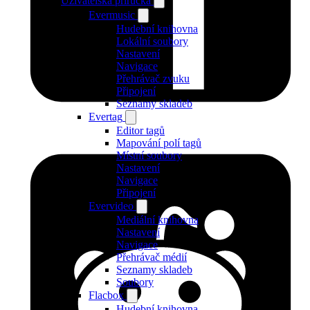
Uživatelská příručka
Evermusic
Hudební knihovna
Lokální soubory
Nastavení
Navigace
Přehrávač zvuku
Připojení
Seznamy skladeb
Evertag
Editor tagů
Mapování polí tagů
Místní soubory
Nastavení
Navigace
Připojení
Evervideo
Mediální knihovna
Nastavení
Navigace
Přehrávač médií
Seznamy skladeb
Soubory
Flacbox
Hudební knihovna