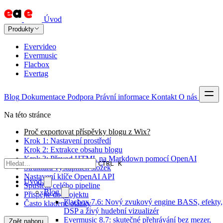
Úvod
Produkty
Evervideo
Evermusic
Flacbox
Evertag
Blog
Dokumentace
Podpora
Právní informace
Kontakt
O nás
Na této stránce
Proč exportovat příspěvky blogu z Wix?
Krok 1: Nastavení prostředí
Krok 2: Extrakce obsahu blogu
Krok 3: Převod HTML na Markdown pomocí OpenAI
CTRL K
Struktura výstupních složek
Nastavení klíče OpenAI API
Úvod
Spuštění celého pipeline
Blog
Přispějte do projektu
Flacbox 7.6: Nový zvukový engine BASS, efekty,
Často kladené otázky
DSP a živý hudební vizualizér
Evermusic 8.7: skutečné přehrávání bez mezer,
Zpět nahoru