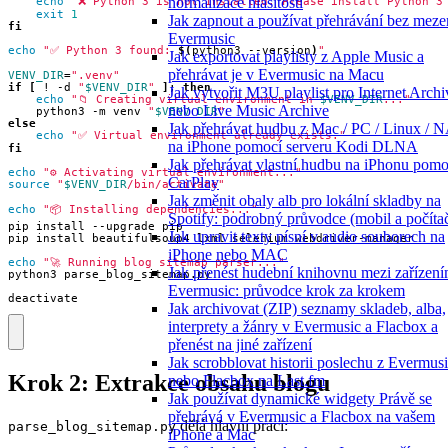
normalizace hlasitosti
echo
"❌ Python 3 is not installed. Please install Python 3
exit
1
Jak zapnout a používat přehrávání bez meze
fi
Evermusic
echo
"✅ Python 3 found: 
$(
python3 --version
)
"
Jak exportovat playlisty z Apple Music a
přehrávat je v Evermusic na Macu
VENV_DIR
=
".venv"
if
[
 ! -d 
"
$VENV_DIR
"
]
;
then
Jak vytvořit M3U playlist pro Internet Archi
echo
"📁 Creating virtual environment in 
$VENV_DIR
..."
nebo Live Music Archive
    python3 -m venv 
"
$VENV_DIR
"
else
Jak přehrávat hudbu z Mac / PC / Linux / 
echo
"✅ Virtual environment already exists."
na iPhone pomocí serveru Kodi DLNA
fi
Jak přehrávat vlastní hudbu na iPhonu pomo
echo
"⚙️ Activating virtual environment..."
CarPlay
source
"
$VENV_DIR
/bin/activate"
Jak změnit obaly alb pro lokální skladby na
echo
"📦 Installing dependencies..."
Spotify: podrobný průvodce (mobil a počíta
Jak upravit texty písní v audio souborech na
iPhone nebo MAC
echo
"🚀 Running blog sitemap parser..."
Jak přenést hudební knihovnu mezi zařízení
Evermusic: průvodce krok za krokem
deactivate
Jak archivovat (ZIP) seznamy skladeb, alba,
interprety a žánry v Evermusic a Flacbox a
přenést na jiné zařízení
Jak scrobblovat historii poslechu z Evermus
Krok 2: Extrakce obsahu blogu
nebo Flacbox na Last.fm
Jak používat dynamické widgety Právě se
přehrává v Evermusic a Flacbox na vašem
dělá hlavní práci:
parse_blog_sitemap.py
iPhone a Mac