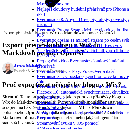
Mac s Flacboxem
Nejlepší cloudový hudební přehrávač pro iPhone a
iPad
Evermusic 6.8: Aliyun Drive, Synology, nové styl
rozhraní
Evermusic Pro na Setapp Mobile: cloudová hudba
Export příspěvků blogu z Wix do Markdown pomocí OpenAI
iOS
Evermusic dosáhl 11 milionů stažení po celém svě
Export příspěvků blogu z Wix do
Flacbox dosáhl 1 milionu stažení: Hi-Res zvuk
5 nejlepších aplikací přehrávačů hudby pro iPhone
Markdown pomocí OpenAI
roce 2025
Propagační video Evermusic: cloudový hudební
Artem Meleshko
přehrávač
Founder & Engineer at Everappz
Evermusic 3.6: CarPlay, VoiceOver a další
Evermusic 3.1: Crossfade, synchronizace knihovn
záloha
Proč exportovat příspěvky blogu z Wix?
Evermusic dosáhl 3 milionů stažení: přehled funkc
Flacbox 1.6: automatická synchronizace, ekvalizér
Shrnutí:
Tento průvodce ukazuje, jak exportovat příspěvky blogu z
podpora OPUS
Wix do Markdown pomocí tří Python skriptů: spouštěče nastavení,
Evermusic 2.3: Automatická synchronizace, pozic
scraperu na bázi Selenia a převodníku HTML na Markdown
přehrávání a tagy
poháněného OpenAI. Výsledkem jsou čisté, přenositelné soubory
Streamujte hudbu z cloudového úložiště na iPhone
Markdown připravené pro Hugo, Jekyll nebo jakýkoli generátor
Evermusic
statických stránek.
Streamování zvuku v iOS pomocí
AVAssetResourceLoader