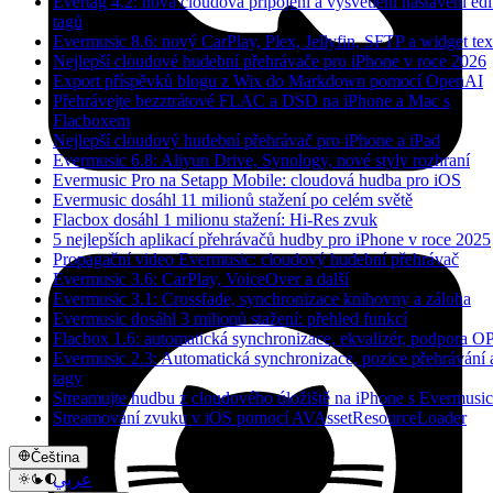
Evertag 4.2: nová cloudová připojení a vysvětlení nastavení edi
tagů
Evermusic 8.6: nový CarPlay, Plex, Jellyfin, SFTP a widget tex
Nejlepší cloudové hudební přehrávače pro iPhone v roce 2026
Export příspěvků blogu z Wix do Markdown pomocí OpenAI
Přehrávejte bezztrátové FLAC a DSD na iPhone a Mac s
Flacboxem
Nejlepší cloudový hudební přehrávač pro iPhone a iPad
Evermusic 6.8: Aliyun Drive, Synology, nové styly rozhraní
Evermusic Pro na Setapp Mobile: cloudová hudba pro iOS
Evermusic dosáhl 11 milionů stažení po celém světě
Flacbox dosáhl 1 milionu stažení: Hi-Res zvuk
5 nejlepších aplikací přehrávačů hudby pro iPhone v roce 2025
Propagační video Evermusic: cloudový hudební přehrávač
Evermusic 3.6: CarPlay, VoiceOver a další
Evermusic 3.1: Crossfade, synchronizace knihovny a záloha
Evermusic dosáhl 3 milionů stažení: přehled funkcí
Flacbox 1.6: automatická synchronizace, ekvalizér, podpora 
Evermusic 2.3: Automatická synchronizace, pozice přehrávání 
tagy
Streamujte hudbu z cloudového úložiště na iPhone s Evermusic
Streamování zvuku v iOS pomocí AVAssetResourceLoader
Čeština
عربي