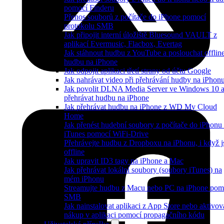
pomocí Finderu
Přenos souborů z počítače do iPhone pomocí
protokolu SMB
Jak připojit interní úložiště Bluesound VAULT z
aplikací Evermusic, Flacbox, Evertag
Jak stáhnout hudbu z YouTube a poslouchat offlin
hudbu na iPhone
Jak odpojit aplikaci třetí strany od účtu Google
Jak nahrávat video při přehrávání hudby na iPhon
Jak povolit DLNA Media Server ve Windows 10 
přehrávat hudbu na iPhone
Jak přehrávat hudbu na iPhone z WD My Cloud
Home
Jak přenést hudební soubory z počítače do iPhonu
iTunes pomocí WiFi-Drive
Přehrávejte hudbu z Dropboxu na iPhonu, i když j
offline
Jak upravit ID3 tagy na iPhone a Mac
Jak přehrávat lokální soubory (soubory iTunes) na
mém iPhonu
Streamujte hudbu z Macu nebo PC na iPhone pom
SMB
Jak nainstalovat aplikaci z App Store nebo aktivov
nákup v aplikaci pomocí propagačního kódu