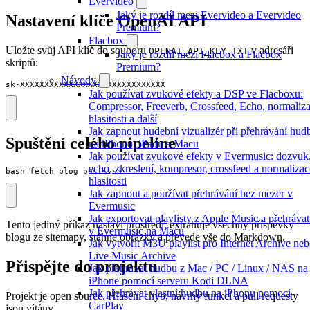
Evervideo
Jaký je rozdíl mezi Evervideo a Evervideo
Nastavení klíče OpenAI API
Premium?
Flacbox
Uložte svůj API klíč do souboru
v adresáři
OPENAI_API_KEY.TXT
Jaký je rozdíl mezi Flacbox a Flacbox
skriptů:
Premium?
Návody
sk-XXXXXXXXXXXXXXXXXXXXXXXXXXXXXX
Jak používat zvukové efekty a DSP ve Flacboxu:
Compressor, Freeverb, Crossfeed, Echo, normaliz
hlasitosti a další
Jak zapnout hudební vizualizér při přehrávání hud
Spuštění celého pipeline
na iPhonu, iPadu a Macu
Jak používat zvukové efekty v Evermusic: dozvuk
echo, zkreslení, kompresor, crossfeed a normalizac
bash fetch_blog_posts.sh
hlasitosti
Jak zapnout a používat přehrávání bez mezer v
Evermusic
Jak exportovat playlisty z Apple Music a přehrávat
Tento jediný příkaz nastaví prostředí, extrahuje všechny příspěvky
v Evermusic na Macu
blogu ze sitemapy, stáhne obrázky a převede vše do Markdown.
Jak vytvořit M3U playlist pro Internet Archive ne
Live Music Archive
Přispějte do projektu
Jak přehrávat hudbu z Mac / PC / Linux / NAS na
iPhone pomocí serveru Kodi DLNA
Jak přehrávat vlastní hudbu na iPhonu pomocí
Projekt je open source. Hlášení chyb, návrhy funkcí a pull requesty
CarPlay
jsou vítány.