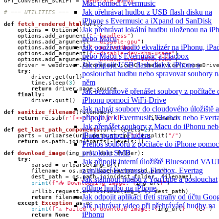
GPT_CONVERTER_SCRIPT
=
"generate_md.py"
Mac pomocí Evermusic
Jak přehrávat hudbu z USB flash disku na
# === UTILITIES ===
iPhone s Evermusic a iXpand od SanDisk
def
fetch_rendered_html
(
url
):
Jak přehrávat lokální hudbu uloženou na iP
options
=
Options
()
options
.
add_argument
(
"--headless"
)
nebo Macu
options
.
add_argument
(
"--disable-gpu"
)
Jak používat audio ekvalizér na iPhonu, iPa
options
.
add_argument
(
"--no-sandbox"
)
options
.
add_argument
(
"--disable-dev-shm-usage"
)
nebo Macu s Evermusic a Flacbox
options
.
add_argument
(
"--window-size=1920,1080"
)
Jak připojit USB flash disk k iPhone a
driver
=
webdriver
.
Chrome
(
service
=
ChromeService
(
ChromeDriv
try
:
poslouchat hudbu nebo spravovat soubory n
driver
.
get
(
url
)
něm
time
.
sleep
(
3
)
return
driver
.
page_source
Jak bezdrátově přenášet soubory z počítače 
finally
:
iPhonu pomocí WiFi-Drive
driver
.
quit
()
Jak nahrát soubory do cloudového úložiště a
def
sanitize_filename
(
filename
):
připojit je k Evermusic, Flacbox nebo Evert
return
re
.
sub
(
r
'[<>:"/
\\\\
|?*]'
,
'_'
,
filename
)
Jak přenášet soubory z Macu do iPhonu ne
def
get_last_path_components
(
url
,
levels
=
2
):
iPadu pomocí Finderu
parts
=
urlparse
(
url
)
.
path
.
strip
(
"/"
)
.
split
(
"/"
)
return
os
.
path
.
join
(
*
parts
[
-
levels
:])
Přenos souborů z počítače do iPhone pomoc
protokolu SMB
def
download_image
(
img_url
,
dest_folder
):
try
:
Jak připojit interní úložiště Bluesound VA
parsed
=
urlparse
(
img_url
)
z aplikací Evermusic, Flacbox, Evertag
filename
=
os
.
path
.
basename
(
parsed
.
path
)
dest_path
=
os
.
path
.
join
(
dest_folder
,
filename
)
Jak stáhnout hudbu z YouTube a poslouchat
print
(
f
"📥 Downloading image: 
{
img_url
}
"
)
offline hudbu na iPhone
urllib
.
request
.
urlretrieve
(
img_url
,
dest_path
)
Jak odpojit aplikaci třetí strany od účtu Goo
return
filename
except
Exception
as
e
:
Jak nahrávat video při přehrávání hudby na
print
(
f
"⚠️ Failed to download image: 
{
img_url
}
 - 
{
e
}
"
)
iPhonu
return
None