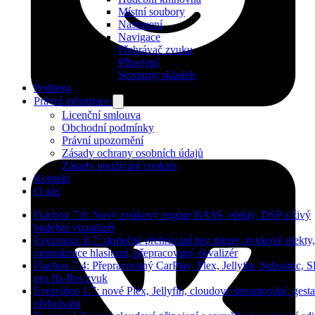
Místní soubory
Nastavení
Navigace
Přehrávač zvuku
Připojení
Seznamy skladeb
Podpora
Právní informace
Licenční smlouva
Obchodní podmínky
Právní upozornění
Zásady ochrany osobních údajů
Zásady používání cookies
Kontakt
O nás
Flacbox 7.6: Nový zvukový engine BASS, efekty, DSP a živý
hudební vizualizér
Evermusic 8.7: skutečné přehrávání bez mezer, zvukové efekty,
normalizace hlasitosti, přepracovaný ekvalizér
Flacbox 7.4: Přepracovaný CarPlay, Plex, Jellyfin, Subsonic, 
pro Hi-Res zvuk
Evervideo 1.7: nové Plex, Jellyfin, cloudové streamování, gesta
přehrávání