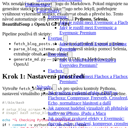
Wix nenabízí nativní export blogu do Markdown. Pokud migrujete na
Dokumentace
generátor statických stránek jako Hugo nebo Jekyll, potřebujete
Časté dotazy
vytáhnout vykreslené stránky, extrahovat obsah a převést ho. Tento
Evermusic
návod automatizuje celý proces pomocí
Pythonu, Selenia,
Jaký je rozdíl mezi Evermusic a Flac
BeautifulSoup
a
OpenAI GPT API
.
Jaký je rozdíl mezi Evermusic a
Evermusic Premium
Pipeline používá tři skripty:
Evertag
— nastaví prostředí a spustí pipeline
Jaký je rozdíl mezi Evertag a Evertag
fetch_blog_posts.sh
— vykreslí stránky pomocí Selenia,
Premium
parse_blog_sitemap.py
extrahuje obsah, stáhne obrázky
Evervideo
— převede HTML na Markdown přes
generate_md.py
Jaký je rozdíl mezi Evervideo a
OpenAI
Evervideo Premium?
Flacbox
Krok 1: Nastavení prostředí
Jaký je rozdíl mezi Flacbox a Flacbox
Premium?
Návody
Vytvořte
pro správu kontroly Pythonu,
fetch_blog_posts.sh
Jak používat zvukové efekty a DSP ve
nastavení virtuálního prostředí, instalaci závislostí a spuštění pipeline.
Flacboxu: Compressor, Freeverb, Crossfeed
Echo, normalizace hlasitosti a další
Jak zapnout hudební vizualizér při přehrává
# setup_blog_scraper.sh
hudby na iPhonu, iPadu a Macu
# Usage: bash setup_blog_scraper.sh
Jak používat zvukové efekty v Evermusic:
echo
"🔍 Checking Python installation..."
dozvuk, echo, zkreslení, kompresor, crossfe
if
 ! 
command
 -v python3 
&
> /dev/null
;
then