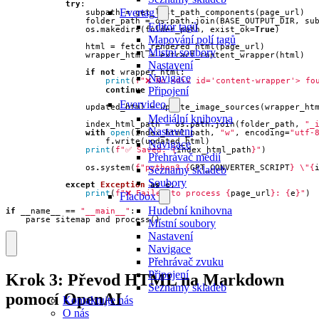
try
:
Evertag
subpath
=
get_last_path_components
(
page_url
)
folder_path
=
os
.
path
.
join
(
BASE_OUTPUT_DIR
,
su
Editor tagů
os
.
makedirs
(
folder_path
,
exist_ok
=
True
)
Mapování polí tagů
html
=
fetch_rendered_html
(
page_url
)
Místní soubory
wrapper_html
=
extract_content_wrapper
(
html
)
Nastavení
if
not
wrapper_html
:
Navigace
print
(
f
"❌ No <div id='content-wrapper'> fo
Připojení
continue
Evervideo
updated_html
=
update_image_sources
(
wrapper_ht
Mediální knihovna
index_html_path
=
os
.
path
.
join
(
folder_path
,
"_
Nastavení
with
open
(
index_html_path
,
"w"
,
encoding
=
"utf-
f
.
write
(
updated_html
)
Navigace
print
(
f
"✅ Saved: 
{
index_html_path
}
"
)
Přehrávač médií
os
.
system
(
f
"python3 
{
GPT_CONVERTER_SCRIPT
}
\"
{
Seznamy skladeb
Soubory
except
Exception
as
e
:
print
(
f
"❌ Failed to process 
{
page_url
}
: 
{
e
}
"
)
Flacbox
Hudební knihovna
if
__name__
==
"__main__"
:
parse_sitemap_and_process
()
Místní soubory
Nastavení
Navigace
Přehrávač zvuku
Připojení
Krok 3: Převod HTML na Markdown
Seznamy skladeb
pomocí OpenAI
Kontaktujte nás
O nás