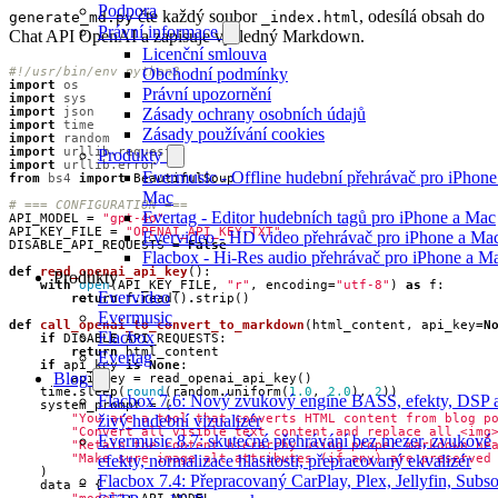
Podpora
čte každý soubor
, odesílá obsah do
generate_md.py
_index.html
Právní informace
Chat API OpenAI a zapisuje výsledný Markdown.
Licenční smlouva
Obchodní podmínky
#!/usr/bin/env python3
import
os
Právní upozornění
import
sys
Zásady ochrany osobních údajů
import
json
import
time
Zásady používání cookies
import
random
import
urllib.request
Produkty
import
urllib.error
Evermusic - Offline hudební přehrávač pro iPhone
from
bs4
import
BeautifulSoup
Mac
# === CONFIGURATION ===
Evertag - Editor hudebních tagů pro iPhone a Mac
API_MODEL
=
"gpt-4o"
API_KEY_FILE
=
"OPENAI_API_KEY.TXT"
Evervideo - HD video přehrávač pro iPhone a Ma
DISABLE_API_REQUESTS
=
False
Flacbox - Hi-Res audio přehrávač pro iPhone a M
def
read_openai_api_key
():
Produkty
with
open
(
API_KEY_FILE
,
"r"
,
encoding
=
"utf-8"
)
as
f
:
Evervideo
return
f
.
read
()
.
strip
()
Evermusic
def
call_openai_to_convert_to_markdown
(
html_content
,
api_key
=
N
Flacbox
if
DISABLE_API_REQUESTS
:
return
html_content
Evertag
if
api_key
is
None
:
Blog
api_key
=
read_openai_api_key
()
time
.
sleep
(
round
(
random
.
uniform
(
1.0
,
2.0
),
2
))
Flacbox 7.6: Nový zvukový engine BASS, efekty, DSP 
system_prompt
=
(
živý hudební vizualizér
"You are a tool that converts HTML content from blog p
"Convert all visible text content and replace all <img
Evermusic 8.7: skutečné přehrávání bez mezer, zvukové
"Retain the content hierarchy using proper markdown he
efekty, normalizace hlasitosti, přepracovaný ekvalizér
"Make sure image alt attributes (if any) are preserved
)
Flacbox 7.4: Přepracovaný CarPlay, Plex, Jellyfin, Subso
data
=
{