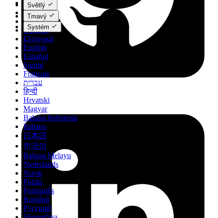
Català
Světlý
Čeština
Tmavý
Dansk
Systém
Deutsch
Ελληνικά
English
Español
Suomi
Français
עברית
हिन्दी
Hrvatski
Magyar
Bahasa Indonesia
Italiano
日本語
한국어
Bahasa Melayu
Nederlands
Norsk
Polski
Português
Română
Русский
Slovenčina