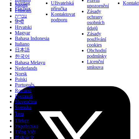
Právní
Evertag
Uživatelská
Kontakt
Suomi
upozornění
Flacbox
příručka
Français
Zásady
Kontaktovat
עברית
ochrany
podporu
हिन्दी
osobních
Hrvatski
údajů
Magyar
Zásady
Bahasa Indonesia
používání
Italiano
cookies
日本語
Obchodní
podmínky
한국어
Licenční
Bahasa Melayu
smlouva
Nederlands
Norsk
Polski
Português
Română
Русский
Slovenčina
Svenska
ไทย
Türkçe
Українська
Tiếng Việt
简体中文