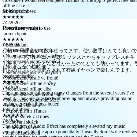
februaryzombeez
★★★★★
$1.99
/měsíc
7/5/2026
I love it, very easy to use
toomuchpain
Premium roční
★★★★★
7/5/2026
月額100円課金して数年使ってます。使い勝手はとても良いで
• Bez reklam
す。ライブアルバムとかDJミックスとかをギャップレス再生
• Neomezené playlisty
出来るアプリがほとんどなかったのでとても助かってます。
• Neomezené cloudové služby
持ちのロスレス音源を入れて有線イヤホンで楽しんでます。
• Neomezená archivace médií
brenjaminbarker
• Neomezené oblíbené
★★★★★
• Neomezené písně v playlistu
7/5/2026
• Neomezené písně ve frontě
The app has gone through many changes from the several years I’ve
• Neomezené offline složky
used it. They are constantly improving and always providing major
• Neomezená offline alba
updates to make things better.
• Neomezené vyhledávání tagů
JohnARobles
• Neomezený export do M3U
★★★★★
• Stahování souborů
7/5/2026
• Export písní z iTunes
The addition of Audio Effect has completely elevated my music
• Export sbírek z iTunes
experience within the app exponentially! I usually don’t write reviews
• Stahování složek
but this update is worth writing about and the 5 stars.
• Stahování sbírek
nikunj3011
• Plné přizpůsobení