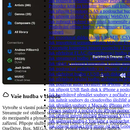
Jak používat dynamické widgety Právě se p
Průvodce krok za krokem: Import vaší knih
Jak připojit Synology NAS a poslouchat h
Jak připojit úložiště NAS pomocí WebDAV 
Jak zobrazit vložené texty písní, komentá
Přehrávání offline hudby v Evermusic a Fla
souborů
Jak exportovat sbírku skladeb do M3U, CS
Jak importovat seznam skladeb M3U do Eve
Exportujte kompletní historii poslechu z Ev
Jak přehrávat FLAC (bezztrátovou) hudbu 
Jak streamovat hudbu z iCloud Drive na i
Jak přidat a zobrazit komentáře k audio st
Jak poslouchat audioknihy na iPhone, iPad
Jak přehrávat hudbu z USB flash disku na 
Jak přehrávat lokální hudbu uloženou na i
Jak používat audio ekvalizér na iPhonu, iP
Jak připojit USB flash disk k iPhone a pos
Jak bezdrátově přenášet soubory z počítač
Vaše hudba v cloudu
Jak nahrát soubory do cloudového úložiště a
Jak přenášet soubory z Macu do iPhonu ne
Vytvořte si vlastní pokročilou hudební streamovací službu zdarma!
Přenos souborů z počítače do iPhone pomo
Streamujte své oblíbené skladby přímo z cloudu s chytrým ukládáním
Jak připojit interní úložiště Bluesound VAU
do mezipaměti a plynulým přehráváním a zároveň šetřete úložiště
Jak stáhnout hudbu z YouTube a poslouchat 
zařízení. Připojte služby jako iCloud Drive, Google Drive, Dropbox,
Jak odpojit aplikaci třetí strany od účtu Goo
OneDrive, Box, MEGA, pCloud, Proton Drive a mnoho dalších.