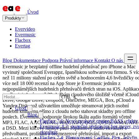
Úvod
Produkty
Evervideo
Evermusic
Flacbox
Evertag
Blog
Dokumentace
Podpora
Právní informace
Kontakt
O nás
Evermusic je bezplatný offline hudební přehrávač pro iPhone a Mac
vyvinutý společností Everappz, španělskou softwarovou firmou. S ví
než 11 miliony stažení po celém světě a hodnocením 4,6 hvězdičky o
více než 18 000 recenzí na App Store je Evermusic jedním z
nejpopulárnějších hudebních přehrávačů třetích stran na iOS. Aplikac
se připojuje k více než 30 službám cloudového úložiště včetně iCloud
CTRL K
Drive, Google Drive, Dropbox, OneDrive, MEGA, Box, pCloud a
Yandex.Disk, což uživatelům umožňuje streamovat jejich osobní
Úvod
hudební knihovnu přímo z cloudu nebo stahovat skladby pro offline
Blog
poslech. Evermusic podporuje širokou škálu audio formátů včetně
Flacbox 7.6: Nový zvukový engine BASS, efekty, 
MP3, FLAC, AAC, ALAC, WAV, AIFF, OGG, OPUS, WMA, APE
Evermusic 8.7: skutečné přehrávání bez mezer, zvu
a DSD. Mezi klíčové funkce patří 10pásmový audio ekvalizér s
ekvalizér
předvolbami, prolínání a bezmezerové přehrávání, import a export
Flacbox 7.4: Přepracovaný CarPlay, Plex, Jellyfi