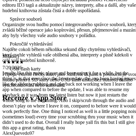
editoru ID3 tagů a aktualizujte názvy, interprety, alba a další, aby vaše
hudební knihovna zůstala čistá a dobře uspořádaná.
Správce souborů
Organizujte svou hudbu pomocí integrovaného správce souborů, kter
zvládá běžné operace jako kopírování, přesun, přejmenování a mazání
aby byly všechny vaše audio soubory v pořádku.
Pokročilé vyhledávání
JBlader1
Najděte cokoli během několika sekund díky chytrému vyhledávači,
★★★★★
který rychle vyhledá vaše oblíbená alba, interprety a písně kdekoli v
7/20/2026
celé vaší hudební knihovně.
I really like this music player and been using it for a while, but the
thing is, is that ever since the latest update, the app been having issues
USB flash karty
like the slider/scrubbing and playback not working when I leave the
Připojte externí čtečky karet jako SanDisk iXpand a poslouchejte svo
app when compared to before the update, I was able to resume my
hudbu přímo z SD karty nebo USB flash disku, bez nutnosti dalšího
playback as it was from my latest listen but now it just restarts the
synchronizování nebo stahování.
whole song to the beginning. Also I skip/scrub through the audio and 
doesn’t play on where I leave it on, compared to before were it would
Recenze v App Store
work perfectly fine. One thing I noticed as well is a little popping noi
(sometimes loud) every time your scrubbing thru your music when it
didn’t used to do that. Overall I really hope yall fix this but I still give
this app a great rating, thank you
AlexQuevedo97
★★★★★
7/18/2026