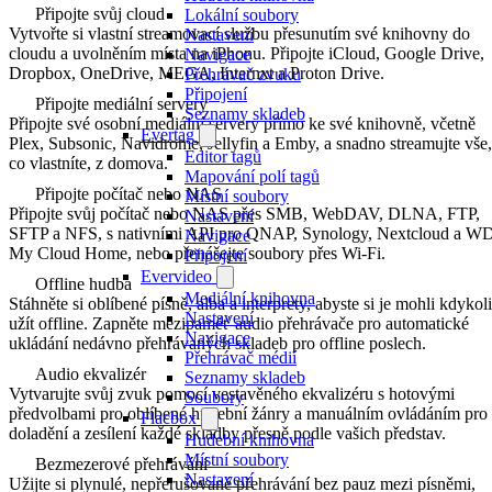
Připojte svůj cloud
Lokální soubory
Vytvořte si vlastní streamovací službu přesunutím své knihovny do
Nastavení
cloudu a uvolněním místa na iPhonu. Připojte iCloud, Google Drive,
Navigace
Dropbox, OneDrive, MEGA, Internxt a Proton Drive.
Přehrávač zvuku
Připojení
Připojte mediální servery
Seznamy skladeb
Připojte své osobní mediální servery přímo ke své knihovně, včetně
Evertag
Plex, Subsonic, Navidrome, Jellyfin a Emby, a snadno streamujte vše,
Editor tagů
co vlastníte, z domova.
Mapování polí tagů
Připojte počítač nebo NAS
Místní soubory
Připojte svůj počítač nebo NAS přes SMB, WebDAV, DLNA, FTP,
Nastavení
SFTP a NFS, s nativními API pro QNAP, Synology, Nextcloud a W
Navigace
My Cloud Home, nebo přenášejte soubory přes Wi-Fi.
Připojení
Evervideo
Offline hudba
Mediální knihovna
Stáhněte si oblíbené písně, alba a interprety, abyste si je mohli kdykoli
Nastavení
užít offline. Zapněte mezipaměť audio přehrávače pro automatické
Navigace
ukládání nedávno přehrávaných skladeb pro offline poslech.
Přehrávač médií
Audio ekvalizér
Seznamy skladeb
Vytvarujte svůj zvuk pomocí vestavěného ekvalizéru s hotovými
Soubory
předvolbami pro oblíbené hudební žánry a manuálním ovládáním pro
Flacbox
doladění a zesílení každé skladby přesně podle vašich představ.
Hudební knihovna
Místní soubory
Bezmezerové přehrávání
Nastavení
Užijte si plynulé, nepřerušované přehrávání bez pauz mezi písněmi,