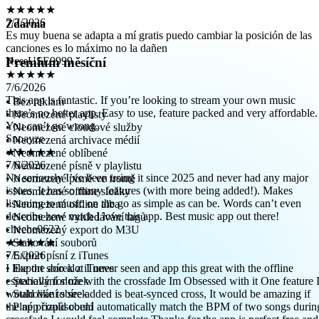
Es muy buena se adapta a mí gratis puedo cambiar la posición de las
canciones es lo máximo no la dañen
Zdarma
NessUSE9999
★★★★★
Premium měsíční
7/6/2026
This app is fantastic. If you’re looking to stream your own music
there’s no better app. Easy to use, feature packed and very affordable.
You can’t go wrong.
• Bez reklam
Snoayze
• Neomezené playlisty
• Neomezené cloudové služby
★★★★★
• Neomezená archivace médií
7/6/2026
• Neomezené oblíbené
No seriously I’ve been using it since 2025 and never had any major
• Neomezené písně v playlistu
issues. It has so many features (with more being added!). Makes
• Neomezené písně ve frontě
listening to music on the go as simple as can be. Words can’t even
• Neomezené offline složky
describe how much I love this app. Best music app out there!
• Neomezená offline alba
cheche0622
• Neomezené vyhledávání tagů
★★★★★
• Neomezený export do M3U
7/5/2026
• Stahování souborů
I like the aoo alot I never seen and app this great with the offline
• Export písní z iTunes
especially for me with the crossfade Im Obsessed with it One feature 
• Export sbírek z iTunes
would like to see added is beat-synced cross, It would be amazing if
• Stahování složek
the app could could automatically match the BPM of two songs durin
• Stahování sbírek
crossfade I would feel complete Thanks for the app is perfect free and
• Plné přizpůsobení
offline Like it