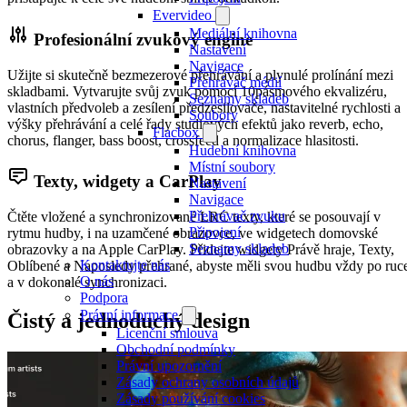
Evervideo
Mediální knihovna
Profesionální zvukový engine
Nastavení
Navigace
Užijte si skutečně bezmezerové přehrávání a plynulé prolínání mezi
Přehrávač médií
skladbami. Vytvarujte svůj zvuk pomocí 10pásmového ekvalizéru,
Seznamy skladeb
vlastních předvoleb a zesílení předzesilovače, nastavitelné rychlosti a
Soubory
výšky přehrávání a celé řady studiových efektů jako reverb, echo,
Flacbox
chorus, flanger, bass boost, crossfeed a normalizace hlasitosti.
Hudební knihovna
Místní soubory
Texty, widgety a CarPlay
Nastavení
Navigace
Přehrávač zvuku
Čtěte vložené a synchronizované LRC texty, které se posouvají v
Připojení
rytmu hudby, i na uzamčené obrazovce, ve widgetech domovské
Seznamy skladeb
obrazovky a na Apple CarPlay. Přidejte widgety Právě hraje, Texty,
Kontaktujte nás
Oblíbené a Naposledy přehrané, abyste měli svou hudbu vždy po ruc
O nás
a v dokonalé synchronizaci.
Podpora
Právní informace
Čistý a jednoduchý design
Licenční smlouva
Obchodní podmínky
Právní upozornění
Zásady ochrany osobních údajů
Zásady používání cookies