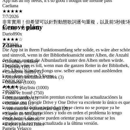
★★★★★
7/7/2026
非常實用！但希望可以針對動態歌詞逐句重複，以及前5秒後5
的功能，方便練唱。
Dario890x
Cenové plány
★★★★☆
7/7/2026
Die App ist in ihrem Funktionsumfang sehr solide, es wäre aber schö
Zdarma
und sinnvoll, wenn in der Bibliotheksansicht unter Alben, die Anzahl
der Songs anstatt die Albumlaufzeit unter den Alben stehen würde.
Ebenfalls wäre es toll, wenn man die ganzen Reiter in der Bibliothek,
also Alben, Künstler, Songs usw. selber anpassen und ausblenden
• Obsahuje reklamy
kann, dann gäbe es 5 Sterne.
• Playlisty (10)
DMOL9023
• Cloudové služby (3)
★★★★☆
• Archivace mediálních sbírek (3)
7/7/2026
• Oblíbené (1000)
Estoy pagando la versión premiun excelente las actualizaciónes la
• Písně v playlistu (1000)
conexión con Google Drive y One Drive va excelente lo único es que
• Písně ve frontě (750)
la app cuando dejó en reproducción se cierra no se porque ya he
• Offline složky (1)
revisado en configuraciónes y todo en orden el problema lo tengo
• Offline alba (1)
desde hace 4 días si me pueden orientar para solucionar se los
• Automatické vyhledávání tagů (20)
agradezco la app esta actualizada a la última versión.
• Export do M3U (5)
Pamela Velazco
• Stahování souborů
★★★★★
• Export písní z iTunes
7/7/2026