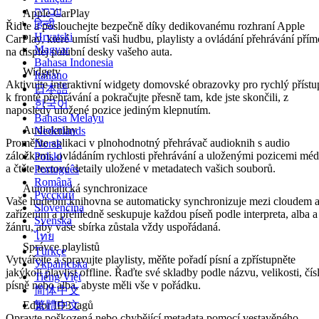
עברית
Apple CarPlay
हिन्दी
Řiďte a poslouchejte bezpečně díky dedikovanému rozhraní Apple
Hrvatski
CarPlay, které umístí vaši hudbu, playlisty a ovládání přehrávání přím
Magyar
na displej palubní desky vašeho auta.
Bahasa Indonesia
Widgety
Italiano
Aktivujte interaktivní widgety domovské obrazovky pro rychlý přístu
日本語
k frontě přehrávání a pokračujte přesně tam, kde jste skončili, z
한국어
naposledy uložené pozice jediným klepnutím.
Bahasa Melayu
Audioknihy
Nederlands
Proměňte aplikaci v plnohodnotný přehrávač audioknih s audio
Norsk
záložkami, ovládáním rychlosti přehrávání a uloženými pozicemi méd
Polski
a čtěte textové detaily uložené v metadatech vašich souborů.
Português
Română
Automatická synchronizace
Русский
Vaše hudební knihovna se automaticky synchronizuje mezi cloudem 
Slovenčina
zařízením a přehledně seskupuje každou píseň podle interpreta, alba a
Svenska
žánru, aby vaše sbírka zůstala vždy uspořádaná.
ไทย
Správce playlistů
Türkçe
Vytvářejte a spravujte playlisty, měňte pořadí písní a zpřístupněte
Українська
jakýkoli playlist offline. Řaďte své skladby podle názvu, velikosti, čís
Tiếng Việt
písně nebo alba, abyste měli vše v pořádku.
简体中文
Editor ID3 tagů
繁體中文
Opravte poškozená nebo chybějící metadata pomocí vestavěného