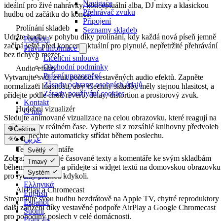
Navigace
ideální pro živé nahrávky, konceptuální alba, DJ mixy a klasickou
Přehrávač zvuku
hudbu od začátku do konce.
Připojení
Prolínání skladeb
Seznamy skladeb
Udržte hudbu v pohybu díky prolínání, kdy každá nová píseň jemně
Podpora
začíná ještě před koncem aktuální pro plynulé, nepřetržité přehrávání
Právní informace
bez tichých mezer.
Licenční smlouva
Obchodní podmínky
Audio efekty
Právní upozornění
Vytvarujte svůj zvuk pomocí vestavěných audio efektů. Zapněte
Zásady ochrany osobních údajů
normalizaci hlasitosti, aby všechny skladby měly stejnou hlasitost, a
Zásady používání cookies
přidejte podle chuti reverb, delay, distortion a prostorový zvuk.
Kontakt
Hudební vizualizér
O nás
Sledujte animované vizualizace na celou obrazovku, které reagují na
vaši hudbu v reálném čase. Vyberte si z rozsáhlé knihovny předvoleb
Čeština
nebo je nechte automaticky střídat během poslechu.
عربي
Català
Texty a komentáře
Světlý
Čeština
Zobrazujte vložené časované texty a komentáře ke svým skladbám
Tmavý
Dansk
během přehrávání a přidejte si widget textů na domovskou obrazovku
Systém
Deutsch
pro rychlý přehled kdykoli.
Ελληνικά
AirPlay a Chromecast
English
Streamujte svou hudbu bezdrátově na Apple TV, chytré reproduktory
Español
další zařízení díky vestavěné podpoře AirPlay a Google Chromecast
Suomi
pro pohodlný poslech v celé domácnosti.
Français