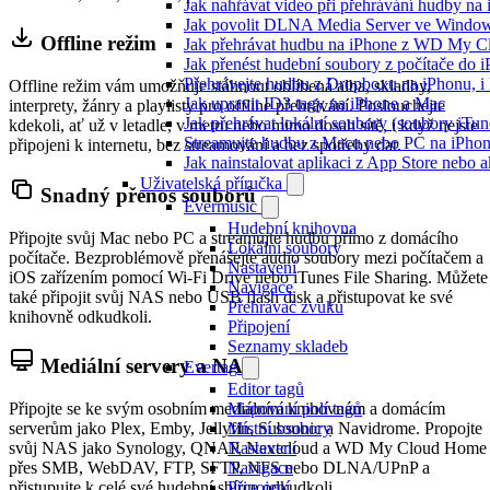
Jak nahrávat video při přehrávání hudby na
Jak povolit DLNA Media Server ve Windows
Offline režim
Jak přehrávat hudbu na iPhone z WD My 
Jak přenést hudební soubory z počítače do
Přehrávejte hudbu z Dropboxu na iPhonu, i k
Offline režim vám umožňuje stáhnout oblíbená alba, skladby,
Jak upravit ID3 tagy na iPhone a Mac
interprety, žánry a playlisty pro offline přehrávání. Poslouchejte
Jak přehrávat lokální soubory (soubory iTu
kdekoli, ať už v letadle, v metru nebo mimo dosah sítě, i když nejste
Streamujte hudbu z Macu nebo PC na iPh
připojeni k internetu, bez streamování a bez spotřeby dat.
Jak nainstalovat aplikaci z App Store nebo
Uživatelská příručka
Snadný přenos souborů
Evermusic
Hudební knihovna
Připojte svůj Mac nebo PC a streamujte hudbu přímo z domácího
Lokální soubory
počítače. Bezproblémově přenášejte audio soubory mezi počítačem a
Nastavení
iOS zařízením pomocí Wi-Fi Drive nebo iTunes File Sharing. Můžete
Navigace
také připojit svůj NAS nebo USB flash disk a přistupovat ke své
Přehrávač zvuku
knihovně odkudkoli.
Připojení
Seznamy skladeb
Mediální servery a NAS
Evertag
Editor tagů
Mapování polí tagů
Připojte se ke svým osobním mediálním knihovnám a domácím
Místní soubory
serverům jako Plex, Emby, Jellyfin, Subsonic a Navidrome. Propojte
Nastavení
svůj NAS jako Synology, QNAP, Nextcloud a WD My Cloud Home
Navigace
přes SMB, WebDAV, FTP, SFTP, NFS nebo DLNA/UPnP a
Připojení
přistupujte k celé své hudební sbírce odkudkoli.