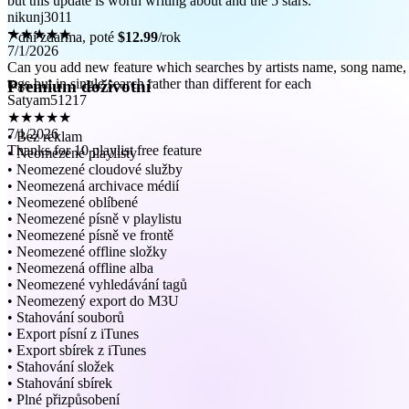
★★★★★
7/1/2026
Can you add new feature which searches by artists name, song name,
7 dní zdarma, poté
$12.99
/rok
tags but in single search rather than different for each
Satyam51217
Premium doživotní
★★★★★
7/1/2026
Thanks for 10 playlist free feature
• Bez reklam
• Neomezené playlisty
• Neomezené cloudové služby
• Neomezená archivace médií
• Neomezené oblíbené
• Neomezené písně v playlistu
• Neomezené písně ve frontě
• Neomezené offline složky
• Neomezená offline alba
• Neomezené vyhledávání tagů
• Neomezený export do M3U
• Stahování souborů
• Export písní z iTunes
• Export sbírek z iTunes
• Stahování složek
• Stahování sbírek
• Plné přizpůsobení