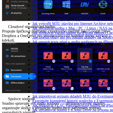
Jak zapnout hudební vizualizér při přehrávání hu
Jak používat zvukové efekty v Evermusic: dozvuk, 
hlasitosti
Jak zapnout a používat přehrávání bez mezer v Ev
Jak exportovat playlisty z Apple Music a přehráva
Jak vytvořit M3U playlist pro Internet Archive ne
Cloudové streamování hudby
Jak přehrávat hudbu z Mac / PC / Linux / NAS 
Propojte špičkové platformy cloudového úložiště jako Google Drive,
Jak přehrávat vlastní hudbu na iPhonu pomocí Ca
Dropbox a OneDrive pro streamování vaší hudební sbírky kdykoli a
Jak změnit obaly alb pro lokální skladby na Spoti
kdekoli.
Jak upravit texty písní v audio souborech na iP
Jak přenést hudební knihovnu mezi zařízeními v 
Jak archivovat (ZIP) seznamy skladeb, alba, interp
zařízení
Jak scrobblovat historii poslechu z Evermusic neb
Jak používat dynamické widgety Právě se přehráv
Průvodce krok za krokem: Import vaší knihovny i
Jak připojit Synology NAS a poslouchat hudbu n
Jak připojit úložiště NAS pomocí WebDAV a pos
Jak zobrazit vložené texty písní, komentáře a s
Přehrávání offline hudby v Evermusic a Flacbox: 
Jak exportovat sbírku skladeb do M3U, CSV a T
Jak importovat seznam skladeb M3U do Evermusi
Správce souborů
Exportujte kompletní historii poslechu z Evermusi
Snadno spravujte své audio soubory — přejmenovávejte skladby,
Jak přehrávat FLAC (bezztrátovou) hudbu na iPh
organizujte složky a přenášejte hudbu mezi zařízeními pomocí
Jak streamovat hudbu z iCloud Drive na iPhonu 
vestavěných nástrojů.