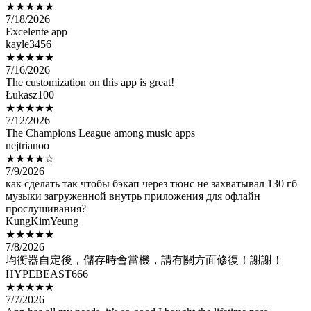
Excelente app
kayle3456
★★★★★
7/16/2026
The customization on this app is great!
Łukasz100
★★★★★
7/12/2026
The Champions League among music apps
nejtrianoo
★★★★☆
7/9/2026
как сделать так чтобы бэкап через тюнс не захватывал 130 гб
музыки загруженной внутрь приложения для офлайн
прослушивания?
KungKimYeung
★★★★★
7/8/2026
均衡器自定後，儲存時會當機，請有關方面修復！謝謝！
HYPEBEAST666
★★★★★
7/7/2026
App has all my needs, it’s so good I bought the lifetime pass
Caeliana