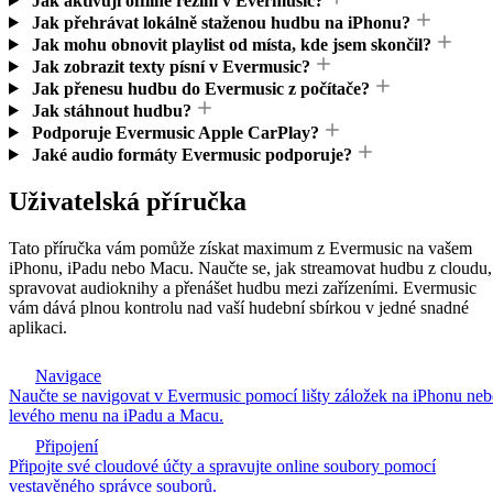
Jak aktivuji offline režim v Evermusic?
Jak přehrávat lokálně staženou hudbu na iPhonu?
Jak mohu obnovit playlist od místa, kde jsem skončil?
Jak zobrazit texty písní v Evermusic?
Jak přenesu hudbu do Evermusic z počítače?
Jak stáhnout hudbu?
Podporuje Evermusic Apple CarPlay?
Jaké audio formáty Evermusic podporuje?
Uživatelská příručka
Tato příručka vám pomůže získat maximum z Evermusic na vašem
iPhonu, iPadu nebo Macu. Naučte se, jak streamovat hudbu z cloudu,
spravovat audioknihy a přenášet hudbu mezi zařízeními. Evermusic
vám dává plnou kontrolu nad vaší hudební sbírkou v jedné snadné
aplikaci.
Navigace
Naučte se navigovat v Evermusic pomocí lišty záložek na iPhonu ne
levého menu na iPadu a Macu.
Připojení
Připojte své cloudové účty a spravujte online soubory pomocí
vestavěného správce souborů.