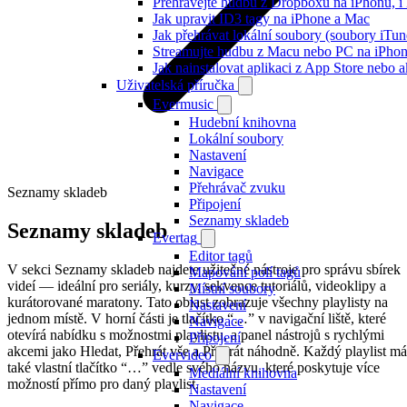
Přehrávejte hudbu z Dropboxu na iPhonu, i k
Jak upravit ID3 tagy na iPhone a Mac
Jak přehrávat lokální soubory (soubory iTu
Streamujte hudbu z Macu nebo PC na iPh
Jak nainstalovat aplikaci z App Store nebo
Uživatelská příručka
Evermusic
Hudební knihovna
Lokální soubory
Nastavení
Navigace
Přehrávač zvuku
Seznamy skladeb
Připojení
Seznamy skladeb
Seznamy skladeb
Evertag
Editor tagů
V sekci Seznamy skladeb najdete užitečné nástroje pro správu sbírek
Mapování polí tagů
videí — ideální pro seriály, kurzy, sekvence tutoriálů, videoklipy a
Místní soubory
kurátorované maratony. Tato oblast zobrazuje všechny playlisty na
Nastavení
jednom místě. V horní části je tlačítko “…” v navigační liště, které
Navigace
otevírá nabídku s možnostmi playlistu, a panel nástrojů s rychlými
Připojení
akcemi jako Hledat, Přehrát vše a Přehrát náhodně. Každý playlist má
Evervideo
také vlastní tlačítko “…” vedle svého názvu, které poskytuje více
Mediální knihovna
možností přímo pro daný playlist.
Nastavení
Navigace