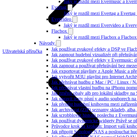
Jaký je rozdíl mezi Evermusic a Eve
Evertag
Jaký je rozdíl mezi Evertag a Everta
Evervideo
Jaký je rozdíl mezi Evervideo a Eve
Flacbox
Jaký je rozdíl mezi Flacbox a Flacb
Návody
Jak používat zvukové efekty a DSP ve Flacbo
Uživatelská příručka
Jak zapnout hudební vizualizér při přehráv
Jak používat zvukové efekty v Evermusic: do
Jak zapnout a používat přehrávání bez meze
Jak exportovat playlisty z Apple Music a p
Jak vytvořit M3U playlist pro Internet Arc
Jak přehrávat hudbu z Mac / PC / Linux /
Jak přehrávat vlastní hudbu na iPhonu pom
Jak změnit obaly alb pro lokální skladby na
Jak upravit texty písní v audio souborech
Jak přenést hudební knihovnu mezi zařízen
Jak archivovat (ZIP) seznamy skladeb, alba, 
Jak scrobblovat historii poslechu z Evermus
Jak používat dynamické widgety Právě se p
Průvodce krok za krokem: Import vaší knih
Jak připojit Synology NAS a poslouchat h