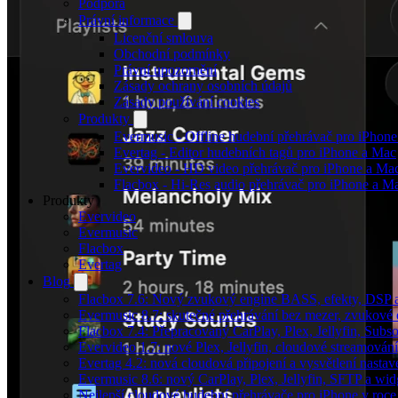
Podpora
Právní informace
Licenční smlouva
Obchodní podmínky
Právní upozornění
Zásady ochrany osobních údajů
Zásady používání cookies
Produkty
Evermusic - Offline hudební přehrávač pro iPhon
Evertag - Editor hudebních tagů pro iPhone a Mac
Evervideo - HD video přehrávač pro iPhone a Ma
Flacbox - Hi-Res audio přehrávač pro iPhone a M
Produkty
Evervideo
Evermusic
Flacbox
Evertag
Blog
Flacbox 7.6: Nový zvukový engine BASS, efekty, DSP a 
Evermusic 8.7: skutečné přehrávání bez mezer, zvukové ef
Flacbox 7.4: Přepracovaný CarPlay, Plex, Jellyfin, Sub
Evervideo 1.7: nové Plex, Jellyfin, cloudové streamování
Evertag 4.2: nová cloudová připojení a vysvětlení nastav
Evermusic 8.6: nový CarPlay, Plex, Jellyfin, SFTP a wid
Nejlepší cloudové hudební přehrávače pro iPhone v roc