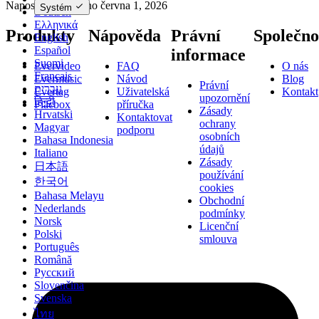
Naposledy změněno
června 1, 2026
Systém
Deutsch
Ελληνικά
Produkty
Nápověda
Právní
Společno
English
Español
informace
Suomi
Evervideo
FAQ
O nás
Français
Evermusic
Návod
Blog
Právní
עברית
Evertag
Uživatelská
Kontakt
upozornění
हिन्दी
Flacbox
příručka
Zásady
Hrvatski
Kontaktovat
ochrany
Magyar
podporu
osobních
Bahasa Indonesia
údajů
Italiano
Zásady
日本語
používání
한국어
cookies
Bahasa Melayu
Obchodní
Nederlands
podmínky
Norsk
Licenční
Polski
smlouva
Português
Română
Русский
Slovenčina
Svenska
ไทย