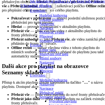
Jak nainstalovat aplikaci z App Store nebo aktiv
přebalovým obrázkem:
Hledat
,
Pokračovat v přehrávání
,
Přehrát
Uživatelská příručka
vše
a
Přehrát náhodně
. Je zde také zaškrtávací políčko
Offline reži
pro přepínání offline synchronizace celého playlistu.
Evermusic
Hudební knihovna
Pokračovat v přehrávání
— obnoví poslední uloženou pozici
Lokální soubory
přehrávání pro tento playlist.
Nastavení
Hledat
— provede vyhledávání v aktuálním playlistu.
Navigace
Přehrát vše
— přidá všechna videa z aktuálního playlistu do
Přehrávač zvuku
fronty přehrávače.
Připojení
Přehrát náhodně
— jako
Přehrát vše
, ale videa zamíchá pře
Seznamy skladeb
přidáním do fronty přehrávače.
Evertag
Offline režim
— stáhne všechna videa z tohoto playlistu do
Editor tagů
místních souborů. Nové položky přidané do playlistu jsou také
Mapování polí tagů
automaticky staženy.
Místní soubory
Nastavení
Další akce pro playlist na obrazovce
Navigace
Připojení
Seznamy skladeb
Evervideo
Mediální knihovna
Přístup k akcím playlistu získáte klepnutím na tlačítko
"…"
u názvu
Nastavení
playlistu. Dostupné akce:
Navigace
Přehrávač médií
Přehrát vše
— přidá videa playlistu do nové fronty přehrávače
Seznamy skladeb
Přehrát jako další
— přidá videa playlistu na začátek existujíc
Vytvoření playlistu
fronty přehrávače.