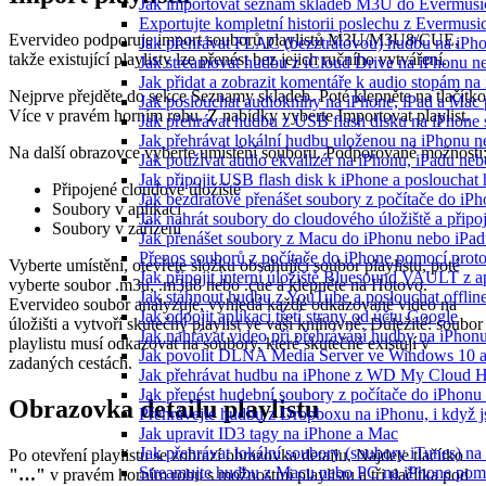
Jak importovat seznam skladeb M3U do Evermusi
Exportujte kompletní historii poslechu z Evermusi
Evervideo podporuje import souborů playlistů M3U/M3U8/CUE,
Jak přehrávat FLAC (bezztrátovou) hudbu na iPh
takže existující playlisty lze přenést bez jejich ručního vytváření.
Jak streamovat hudbu z iCloud Drive na iPhonu 
Jak přidat a zobrazit komentáře k audio stopám n
Nejprve přejděte do sekce Seznamy skladeb. Poté klepněte na tlačítko
Jak poslouchat audioknihy na iPhone, iPad a Ma
Více v pravém horním rohu. Z nabídky vyberte Importovat playlist.
Jak přehrávat hudbu z USB flash disku na iPhone
Jak přehrávat lokální hudbu uloženou na iPhonu 
Na další obrazovce vyberte umístění souboru. Podporované možnosti
Jak používat audio ekvalizér na iPhonu, iPadu ne
Jak připojit USB flash disk k iPhone a posloucha
Připojené cloudové úložiště
Jak bezdrátově přenášet soubory z počítače do i
Soubory v aplikaci
Jak nahrát soubory do cloudového úložiště a připo
Soubory v zařízení
Jak přenášet soubory z Macu do iPhonu nebo iPa
Přenos souborů z počítače do iPhone pomocí pro
Vyberte umístění, otevřete složku obsahující soubor playlistu, poté
Jak připojit interní úložiště Bluesound VAULT z a
vyberte soubor .m3u, .m3u8 nebo .cue a klepněte na Hotovo.
Jak stáhnout hudbu z YouTube a poslouchat offlin
Evervideo soubor analyzuje, vyhledá každé odkazované video na
Jak odpojit aplikaci třetí strany od účtu Google
úložišti a vytvoří skutečný playlist ve vaší knihovně. Důležité: soubor
Jak nahrávat video při přehrávání hudby na iPhon
playlistu musí odkazovat na soubory, které skutečně existují v
Jak povolit DLNA Media Server ve Windows 10 a
zadaných cestách.
Jak přehrávat hudbu na iPhone z WD My Cloud 
Jak přenést hudební soubory z počítače do iPhon
Obrazovka detailu playlistu
Přehrávejte hudbu z Dropboxu na iPhonu, i když js
Jak upravit ID3 tagy na iPhone a Mac
Jak přehrávat lokální soubory (soubory iTunes) n
Po otevření playlistu se zobrazí obrazovka detailu. Najdete tlačítko
Streamujte hudbu z Macu nebo PC na iPhone po
"…"
v pravém horním rohu s možnostmi playlistu a tři tlačítka pod