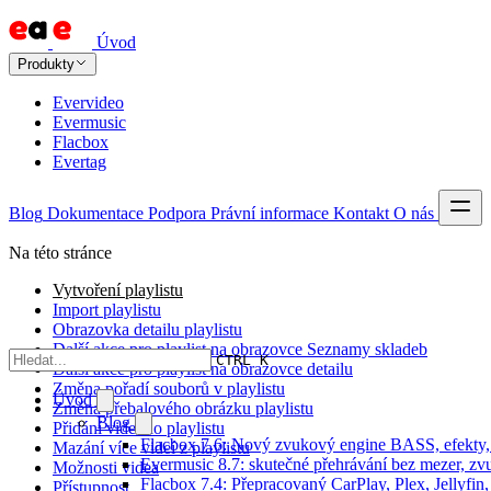
Úvod
Produkty
Evervideo
Evermusic
Flacbox
Evertag
Blog
Dokumentace
Podpora
Právní informace
Kontakt
O nás
Na této stránce
Vytvoření playlistu
Import playlistu
Obrazovka detailu playlistu
Další akce pro playlist na obrazovce Seznamy skladeb
CTRL K
Další akce pro playlist na obrazovce detailu
Změna pořadí souborů v playlistu
Úvod
Změna přebalového obrázku playlistu
Blog
Přidání videí do playlistu
Flacbox 7.6: Nový zvukový engine BASS, efekty, 
Mazání více videí z playlistu
Evermusic 8.7: skutečné přehrávání bez mezer, zvu
Možnosti videa
Flacbox 7.4: Přepracovaný CarPlay, Plex, Jellyfi
Přístupnost