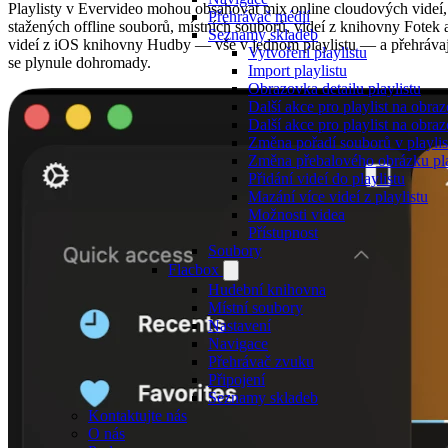
Playlisty v Evervideo mohou obsahovat mix online cloudových videí,
Přehrávač médií
stažených offline souborů, místních souborů, videí z knihovny Fotek 
Seznamy skladeb
videí z iOS knihovny Hudby — vše v jednom playlistu — a přehrávaj
Vytvoření playlistu
se plynule dohromady.
Import playlistu
Obrazovka detailu playlistu
Další akce pro playlist na obr
Další akce pro playlist na obraz
Změna pořadí souborů v playlis
Změna přebalového obrázku pla
Přidání videí do playlistu
Mazání více videí z playlistu
Možnosti videa
Přístupnost
Soubory
Flacbox
Hudební knihovna
Místní soubory
Nastavení
Navigace
Přehrávač zvuku
Připojení
Seznamy skladeb
Kontaktujte nás
O nás