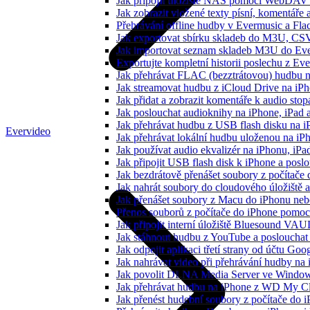
Jak připojit úložiště NAS pomocí WebDAV 
Jak zobrazit vložené texty písní, komentá
Přehrávání offline hudby v Evermusic a Fla
Jak exportovat sbírku skladeb do M3U, CS
Jak importovat seznam skladeb M3U do Eve
Exportujte kompletní historii poslechu z Ev
Jak přehrávat FLAC (bezztrátovou) hudbu 
Jak streamovat hudbu z iCloud Drive na i
Jak přidat a zobrazit komentáře k audio st
Jak poslouchat audioknihy na iPhone, iPad
Jak přehrávat hudbu z USB flash disku na 
Evervideo
Jak přehrávat lokální hudbu uloženou na i
Jak používat audio ekvalizér na iPhonu, iP
Jak připojit USB flash disk k iPhone a pos
Jak bezdrátově přenášet soubory z počítač
Jak nahrát soubory do cloudového úložiště a
Jak přenášet soubory z Macu do iPhonu ne
Přenos souborů z počítače do iPhone pomo
Jak připojit interní úložiště Bluesound VAU
Jak stáhnout hudbu z YouTube a poslouchat 
Jak odpojit aplikaci třetí strany od účtu Goo
Jak nahrávat video při přehrávání hudby na
Jak povolit DLNA Media Server ve Windows
Jak přehrávat hudbu na iPhone z WD My 
Jak přenést hudební soubory z počítače do