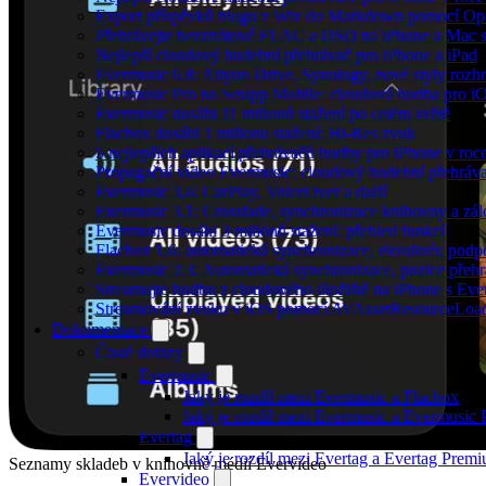
Export příspěvků blogu z Wix do Markdown pomocí O
Přehrávejte bezztrátové FLAC a DSD na iPhone a Mac 
Nejlepší cloudový hudební přehrávač pro iPhone a iPad
Evermusic 6.8: Aliyun Drive, Synology, nové styly rozhr
Evermusic Pro na Setapp Mobile: cloudová hudba pro i
Evermusic dosáhl 11 milionů stažení po celém světě
Flacbox dosáhl 1 milionu stažení: Hi-Res zvuk
5 nejlepších aplikací přehrávačů hudby pro iPhone v roc
Propagační video Evermusic: cloudový hudební přehráv
Evermusic 3.6: CarPlay, VoiceOver a další
Evermusic 3.1: Crossfade, synchronizace knihovny a zál
Evermusic dosáhl 3 milionů stažení: přehled funkcí
Flacbox 1.6: automatická synchronizace, ekvalizér, po
Evermusic 2.3: Automatická synchronizace, pozice přehr
Streamujte hudbu z cloudového úložiště na iPhone s Eve
Streamování zvuku v iOS pomocí AVAssetResourceLoa
Dokumentace
Časté dotazy
Evermusic
Jaký je rozdíl mezi Evermusic a Flacbox
Jaký je rozdíl mezi Evermusic a Evermusic
Evertag
Jaký je rozdíl mezi Evertag a Evertag Prem
Seznamy skladeb v knihovně médií Evervideo
Evervideo