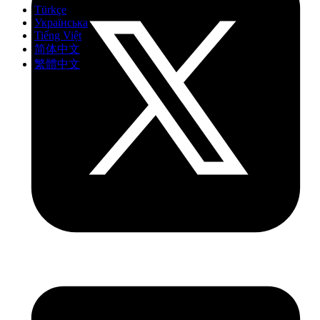
Türkçe
Українська
Tiếng Việt
简体中文
繁體中文