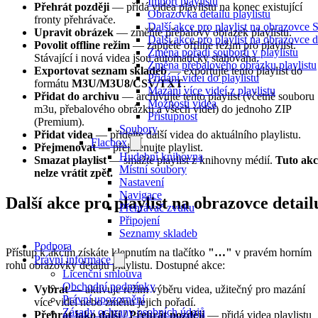
Import playlistu
Přehrát později
— přidá videa playlistu na konec existující
Obrazovka detailu playlistu
fronty přehrávače.
Další akce pro playlist na obrazovce
Upravit obrázek
— změňte přebalový obrázek playlistu.
Další akce pro playlist na obrazovce d
Povolit offline režim
— zapněte offline režim pro playlist.
Změna pořadí souborů v playlistu
Stávající i nová videa jsou automaticky stahována.
Změna přebalového obrázku playlistu
Exportovat seznam skladeb
— exportujte tento playlist do
Přidání videí do playlistu
formátu
M3U/M3U8/CSV/TXT
.
Mazání více videí z playlistu
Přidat do archivu
— archivujte tento playlist (včetně souboru
Možnosti videa
m3u, přebalového obrázku a všech videí) do jednoho ZIP
Přístupnost
(Premium).
Soubory
Přidat videa
— přidejte další videa do aktuálního playlistu.
Flacbox
Přejmenovat
— přejmenujte playlist.
Hudební knihovna
Smazat playlist
— smažte playlist z knihovny médií.
Tuto akc
Místní soubory
nelze vrátit zpět.
Nastavení
Navigace
Další akce pro playlist na obrazovce detail
Přehrávač zvuku
Připojení
Seznamy skladeb
Podpora
Přístup k akcím získáte klepnutím na tlačítko
"…"
v pravém horním
Právní informace
rohu obrazovky detailu playlistu. Dostupné akce:
Licenční smlouva
Obchodní podmínky
Vybrat
— aktivuje režim výběru videa, užitečný pro mazání
Právní upozornění
více videí nebo změnu jejich pořadí.
Zásady ochrany osobních údajů
Přehrát jako další / Přehrát později
— přidá videa playlistu