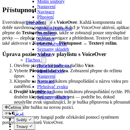
Místní soubory
Nastavení
Přístupnost
Navigace
Připojení
Evervideo je plně přístupné s
VoiceOver
. Každá komponenta má
Evervideo
dobře navrženou popisku a popis. Když je VoiceOver aktivní, aplikac
Mediální knihovna
přepne do
Textového režimu
, takže se zobrazují pouze smysluplné
Nastavení
prvky — zlepšuje rychlost navigace a přehlednost. Textový režim lze
Navigace
také aktivovat v
Nastavení → Přístupnost → Textový režim
.
Přehrávač médií
Seznamy skladeb
Úprava pozice videa v playlistu s VoiceOver
Soubory
Flacbox
Otevřete playlist a klepněte na tlačítko
Více
.
Hudební knihovna
Vyberte
Přeuspořádat videa
. Zobrazení přepne do režimu
Místní soubory
úprav.
Nastavení
Klepněte na ikonu indikátoru přeuspořádání u názvu videa pro
Navigace
zaměření.
Přehrávač zvuku
Dvojitě klepněte
na ikonu indikátoru přeuspořádání rychle. Při
Připojení
druhém klepnutí neuvolňujte prst — podržte ho, dokud
Seznamy skladeb
neuslyšíte zvuk signalizující, že je buňka připravena k přesunutí
Přesuňte buňku na novou pozici.
Čeština
عربي
Ostatní komponenty fungují podle očekávání pomocí systémem
Català
Světlý
poskytovaných vzorů VoiceOver.
Čeština
Tmavý
Dansk