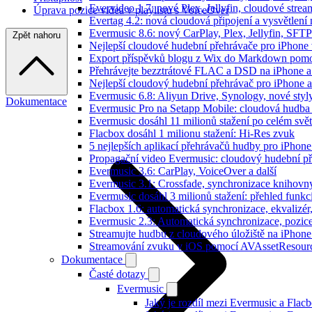
Evervideo 1.7: nové Plex, Jellyfin, cloudové strea
Úprava pozice videa v playlistu s VoiceOver
Evertag 4.2: nová cloudová připojení a vysvětlení 
Evermusic 8.6: nový CarPlay, Plex, Jellyfin, SFTP
Zpět nahoru
Nejlepší cloudové hudební přehrávače pro iPhone
Export příspěvků blogu z Wix do Markdown pom
Přehrávejte bezztrátové FLAC a DSD na iPhone 
Nejlepší cloudový hudební přehrávač pro iPhone a
Evermusic 6.8: Aliyun Drive, Synology, nové styl
Dokumentace
Evermusic Pro na Setapp Mobile: cloudová hudba
Evermusic dosáhl 11 milionů stažení po celém svě
Flacbox dosáhl 1 milionu stažení: Hi-Res zvuk
5 nejlepších aplikací přehrávačů hudby pro iPhone
Propagační video Evermusic: cloudový hudební p
Evermusic 3.6: CarPlay, VoiceOver a další
Evermusic 3.1: Crossfade, synchronizace knihovny
Evermusic dosáhl 3 milionů stažení: přehled funkc
Flacbox 1.6: automatická synchronizace, ekvaliz
Evermusic 2.3: Automatická synchronizace, pozice
Streamujte hudbu z cloudového úložiště na iPhone
Streamování zvuku v iOS pomocí AVAssetResour
Dokumentace
Časté dotazy
Evermusic
Jaký je rozdíl mezi Evermusic a Flac