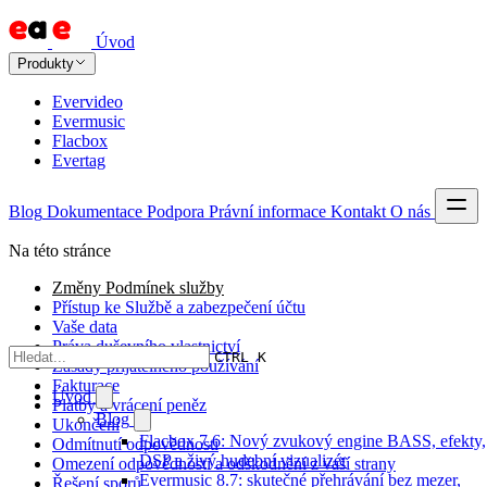
Úvod
Produkty
Evervideo
Evermusic
Flacbox
Evertag
Blog
Dokumentace
Podpora
Právní informace
Kontakt
O nás
Na této stránce
Změny Podmínek služby
Přístup ke Službě a zabezpečení účtu
Vaše data
Práva duševního vlastnictví
CTRL K
Zásady přijatelného používání
Fakturace
Úvod
Platby a vrácení peněz
Blog
Ukončení
Flacbox 7.6: Nový zvukový engine BASS, efekty,
Odmítnutí odpovědnosti
DSP a živý hudební vizualizér
Omezení odpovědnosti a odškodnění z vaší strany
Evermusic 8.7: skutečné přehrávání bez mezer,
Řešení sporů