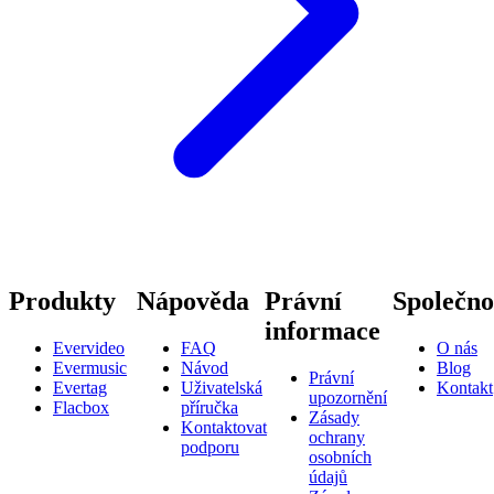
Produkty
Nápověda
Právní
Společno
informace
Evervideo
FAQ
O nás
Evermusic
Návod
Blog
Právní
Evertag
Uživatelská
Kontakt
upozornění
Flacbox
příručka
Zásady
Kontaktovat
ochrany
podporu
osobních
údajů