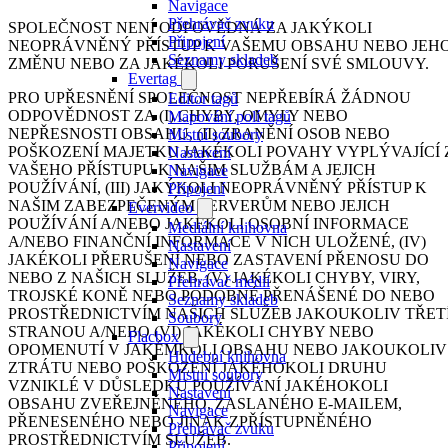
Navigace
Přehrávač zvuku
SPOLEČNOST NENÍ ODPOVĚDNÁ ZA JAKÝKOLI
Připojení
NEOPRÁVNĚNÝ PŘÍSTUP K VAŠEMU OBSAHU NEBO JEH
Seznamy skladeb
ZMĚNU NEBO ZA JAKÉKOLI PORUŠENÍ SVÉ SMLOUVY.
Evertag
PRO UPŘESNĚNÍ SPOLEČNOST NEPŘEBÍRÁ ŽÁDNOU
Editor tagů
ODPOVĚDNOST ZA (I) CHYBY, OMYLY NEBO
Mapování polí tagů
NEPŘESNOSTI OBSAHU, (II) ZRANĚNÍ OSOB NEBO
Místní soubory
POŠKOZENÍ MAJETKU JAKÉKOLI POVAHY VYPLÝVAJÍCÍ 
Nastavení
VAŠEHO PŘÍSTUPU K NAŠIM SLUŽBÁM A JEJICH
Navigace
POUŽÍVÁNÍ, (III) JAKÝKOLI NEOPRÁVNĚNÝ PŘÍSTUP K
Připojení
NAŠIM ZABEZPEČENÝM SERVERŮM NEBO JEJICH
Evervideo
POUŽÍVÁNÍ A/NEBO JAKÉKOLI OSOBNÍ INFORMACE
Mediální knihovna
A/NEBO FINANČNÍ INFORMACE V NICH ULOŽENÉ, (IV)
Nastavení
JAKÉKOLI PŘERUŠENÍ NEBO ZASTAVENÍ PŘENOSU DO
Navigace
NEBO Z NAŠICH SLUŽEB, (V) JAKÉKOLI CHYBY, VIRY,
Přehrávač médií
TROJSKÉ KONĚ NEBO PODOBNÉ PŘENÁŠENÉ DO NEBO
Seznamy skladeb
PROSTŘEDNICTVÍM NAŠICH SLUŽEB JAKOUKOLIV TŘET
Soubory
STRANOU A/NEBO (VI) JAKÉKOLI CHYBY NEBO
Flacbox
OPOMENUTÍ V JAKÉMKOLI OBSAHU NEBO JAKOUKOLIV
Hudební knihovna
ZTRÁTU NEBO POŠKOZENÍ JAKÉHOKOLI DRUHU
Místní soubory
VZNIKLÉ V DŮSLEDKU POUŽÍVÁNÍ JAKÉHOKOLI
Nastavení
OBSAHU ZVEŘEJNĚNÉHO, ZASLANÉHO E-MAILEM,
Navigace
PŘENESENÉHO NEBO JINAK ZPŘÍSTUPNĚNÉHO
Přehrávač zvuku
PROSTŘEDNICTVÍM SLUŽEB.
Připojení