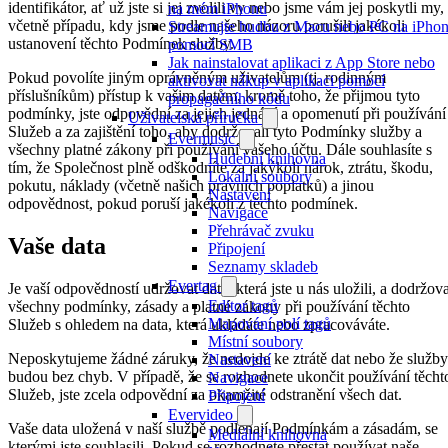
identifikátor, ať už jste si jej zvolili vy nebo jsme vám jej poskytli my,
na mém iPhonu
včetně případu, kdy jsme podle našeho názoru porušili jakékoli
Streamujte hudbu z Macu nebo PC na iPho
ustanovení těchto Podmínek služby.
pomocí SMB
Jak nainstalovat aplikaci z App Store nebo
Pokud povolíte jiným oprávněným uživatelům (tj. rodinným
aktivovat nákup v aplikaci pomocí
příslušníkům) přístup k vašim datům, kromě toho, že přijmou tyto
propagačního kódu
podmínky, jste odpovědní za jejich jednání a opomenutí při používání
Uživatelská příručka
Služeb a za zajištění toho, aby dodržovali tyto Podmínky služby a
Evermusic
všechny platné zákony při používání vašeho účtu. Dále souhlasíte s
Hudební knihovna
tím, že Společnost plně odškodníte za jakýkoli nárok, ztrátu, škodu,
Lokální soubory
pokutu, náklady (včetně našich právních poplatků) a jinou
Nastavení
odpovědnost, pokud poruší jakékoli z těchto podmínek.
Navigace
Přehrávač zvuku
Vaše data
Připojení
Seznamy skladeb
Evertag
Je vaší odpovědností udržovat data, která jste u nás uložili, a dodržova
Editor tagů
všechny podmínky, zásady a platné zákony při používání těchto
Mapování polí tagů
Služeb s ohledem na data, která ukládáte nebo zpracováváte.
Místní soubory
Neposkytujeme žádné záruky, že nedojde ke ztrátě dat nebo že služby
Nastavení
budou bez chyb. V případě, že se rozhodnete ukončit používání těcht
Navigace
Služeb, jste zcela odpovědní za okamžité odstranění všech dat.
Připojení
Evervideo
Vaše data uložená v naší službě podléhají Podmínkám a zásadám, se
Mediální knihovna
kterými jste souhlasili. Pokud se rozhodnete přestat používat naše