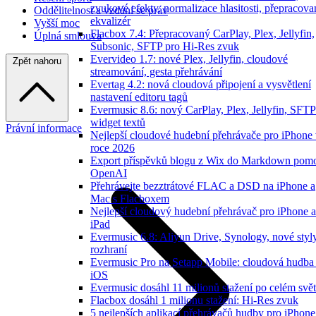
zvukové efekty, normalizace hlasitosti, přepracov
Oddělitelnost a vzdání se práv
ekvalizér
Vyšší moc
Flacbox 7.4: Přepracovaný CarPlay, Plex, Jellyfin,
Úplná smlouva
Subsonic, SFTP pro Hi-Res zvuk
Evervideo 1.7: nové Plex, Jellyfin, cloudové
Zpět nahoru
streamování, gesta přehrávání
Evertag 4.2: nová cloudová připojení a vysvětlení
nastavení editoru tagů
Evermusic 8.6: nový CarPlay, Plex, Jellyfin, SFTP
widget textů
Právní informace
Nejlepší cloudové hudební přehrávače pro iPhone
roce 2026
Export příspěvků blogu z Wix do Markdown pom
OpenAI
Přehrávejte bezztrátové FLAC a DSD na iPhone a
Mac s Flacboxem
Nejlepší cloudový hudební přehrávač pro iPhone a
iPad
Evermusic 6.8: Aliyun Drive, Synology, nové styl
rozhraní
Evermusic Pro na Setapp Mobile: cloudová hudba
iOS
Evermusic dosáhl 11 milionů stažení po celém svě
Flacbox dosáhl 1 milionu stažení: Hi-Res zvuk
5 nejlepších aplikací přehrávačů hudby pro iPhone