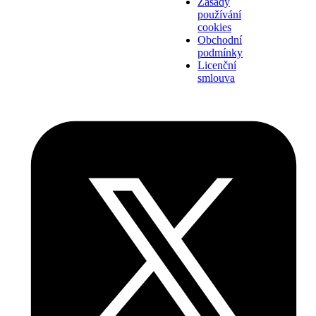
Zásady
používání
cookies
Obchodní
podmínky
Licenční
smlouva