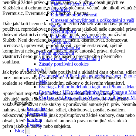
neudělují žádné právo, titul ani zájem o Služby, obsah jiných ve
Platby a vrácení peněz
Službách ani ochranné známky Společnosti včetně, ale nikoli výlučně
Ukončení
Evermusic, Evermusic Pro, Flacbox, Evertag.
Odmítnutí odpovědnosti
Omezení odpovědnosti a odškodnění z vaší
Dále jakákoli licence k používání těchto Služeb vám nedává právo
strany
používat, reprodukovat nebo distribuovat jakákoli naše autorská práva
Řešení sporů
duševní vlastnictví nebo jiná práva jinak než pro účely používání
Oddělitelnost a vzdání se práv
Služeb. Není dovoleno kopírovat, měnit, distribuovat, zobrazovat,
Vyšší moc
licencovat, upravovat, reprodukovat, zpětně sestavovat, zpětně
Úplná smlouva
kompilovat nebo používat jakákoli naše autorská práva, duševní
Právní upozornění
vlastnictví nebo jiná práva bez našeho předchozího písemného
Zásady ochrany osobních údajů
souhlasu.
Zásady používání cookies
Produkty
Jak bylo uvedeno výše, vaše používání a ukládání dat a obsahu, sdíle
Evermusic - Offline hudební přehrávač pro iPhone
mezi autorizovanými zařízeními a rodinnými uživateli musí být v
Mac
souladu se všemi mezinárodními zákony o duševním vlastnictví.
Evertag - Editor hudebních tagů pro iPhone a Mac
Evervideo - HD video přehrávač pro iPhone a Ma
Společnost respektuje autorská práva ostatních a vyžaduje, aby
Flacbox - Hi-Res audio přehrávač pro iPhone a M
uživatelé našich služeb dodržovali autorské zákony. Je vám přísně
Produkty
zakázáno používat naše služby k porušování autorských práv. Nesmít
Evervideo
nahrávat, stahovat, ukládat, sdílet, distribuovat, posílat e-mailem,
Evermusic
odkazovat, přenášet ani jinak zpřístupňovat žádné soubory, data nebo
Flacbox
obsah, které porušují jakákoli autorská práva nebo jiná vlastnická
Evertag
práva jakékoli osoby nebo subjektu.
Blog