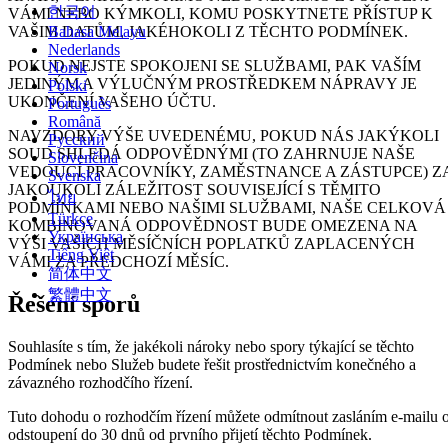
한국어
VÁMI NEBO KÝMKOLI, KOMU POSKYTNETE PŘÍSTUP K
VAŠIM DATŮM, JAKÉHOKOLI Z TĚCHTO PODMÍNEK.
Bahasa Melayu
Nederlands
POKUD NEJSTE SPOKOJENI SE SLUŽBAMI, PAK VAŠÍM
Norsk
JEDINÝM A VÝLUČNÝM PROSTŘEDKEM NÁPRAVY JE
Polski
UKONČENÍ VAŠEHO ÚČTU.
Português
Română
NAVZDORY VÝŠE UVEDENÉMU, POKUD NÁS JAKÝKOLI
Русский
SOUD SHLEDÁ ODPOVĚDNÝMI (TO ZAHRNUJE NAŠE
Slovenčina
VEDOUCÍ PRACOVNÍKY, ZAMĚSTNANCE A ZÁSTUPCE) Z
Svenska
JAKOUKOLI ZÁLEŽITOST SOUVISEJÍCÍ S TĚMITO
ไทย
PODMÍNKAMI NEBO NAŠIMI SLUŽBAMI, NAŠE CELKOVÁ
Türkçe
KOMBINOVANÁ ODPOVĚDNOST BUDE OMEZENA NA
Українська
VÝŠI VAŠICH MĚSÍČNÍCH POPLATKŮ ZAPLACENÝCH
Tiếng Việt
VÁMI ZA PŘEDCHOZÍ MĚSÍC.
简体中文
繁體中文
Řešení sporů
Souhlasíte s tím, že jakékoli nároky nebo spory týkající se těchto
Podmínek nebo Služeb budete řešit prostřednictvím konečného a
závazného rozhodčího řízení.
Tuto dohodu o rozhodčím řízení můžete odmítnout zasláním e-mailu 
odstoupení do 30 dnů od prvního přijetí těchto Podmínek.