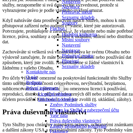
Nastavení
služby, nezapomeňte si svá data rychle vyzvednout, protože si
Navigace
vyhrazujeme právo je podle vlastního uvážení smazat.
Přehrávač médií
Seznamy skladeb
Když nahráváte data prostřednictvím našich Služeb, mohou k nim
Soubory
přistupovat zařízení nebo rodinní uživatelé, které jste autorizovali.
Flacbox
Potvrzujete, prohlašujete a zaručujete, že vlastníte nebo máte potřebné
Hudební knihovna
licence, práva, souhlasy a oprávnění k ukládání, sdílení nebo distribuc
Místní soubory
dat.
Nastavení
Navigace
Zachováváte si veškerá svá vlastnická práva ke svému Obsahu nebo
Přehrávač zvuku
výslovně zaručujete, že máte povolení k ukládání nebo používání dat
Připojení
způsobem, který jste zvolili. Nenárokujeme si žádné vlastnictví k
Seznamy skladeb
žádnému z vašeho Obsahu.
Kontaktujte nás
O nás
Pro účely výslovně omezené na poskytování funkcionalit této Služby
Podpora
tímto udělujete Společnosti celosvětovou, nevýhradní, bezplatnou,
Právní informace
sublicencovatelnou a převoditelnou omezenou licenci k používání,
Licenční smlouva
reprodukci, distribuci, přípravě odvozených děl nebo zobrazení dat za
Obchodní podmínky
účelem provádění funkcionalit, které jste zvolili (tj. ukládání, zálohy).
Změny Podmínek služby
Přístup ke Službě a zabezpečení účtu
Práva duševního vlastnictví
Vaše data
Práva duševního vlastnictví
Tyto Služby jsou chráněny autorským právem, ochrannými známkam
Zásady přijatelného používání
a dalšími zákony USA a mezinárodními zákony. Tyto Podmínky vám
Fakturace