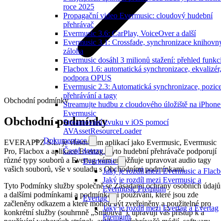
roce 2025
Propagační video Evermusic: cloudový hudební
přehrávač
Evermusic 3.6: CarPlay, VoiceOver a další
Evermusic 3.1: Crossfade, synchronizace knihovn
záloha
Evermusic dosáhl 3 milionů stažení: přehled funkc
Flacbox 1.6: automatická synchronizace, ekvalizér
podpora OPUS
Evermusic 2.3: Automatická synchronizace, pozic
přehrávání a tagy
Obchodní podmínky
Streamujte hudbu z cloudového úložiště na iPhone
Evermusic
Obchodní podmínky
Streamování zvuku v iOS pomocí
AVAssetResourceLoader
Dokumentace
EVERAPPZ S.L. je vlastníkem aplikací jako Evermusic, Evermusic
Časté dotazy
Pro, Flacbox a aplikace Evertag. Tyto hudební přehrávače podporují
různé typy souborů a Evertag vám umožňuje upravovat audio tagy
Evermusic
vašich souborů, vše v souladu s Obchodními podmínkami.
Jaký je rozdíl mezi Evermusic a Flac
Jaký je rozdíl mezi Evermusic a
Tyto Podmínky služby společně se Zásadami ochrany osobních údajů
Evermusic Premium
a dalšími podmínkami a podmínkami používání, které jsou zde
Evertag
začleněny odkazem a které mohou být zveřejněny a použitelné pro
Jaký je rozdíl mezi Evertag a Evertag
konkrétní služby (souhrnně „Smlouva"), upravují váš přístup k a
Premium