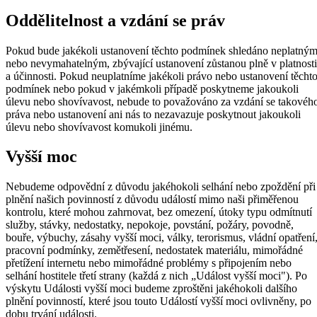
Oddělitelnost a vzdání se práv
Pokud bude jakékoli ustanovení těchto podmínek shledáno neplatný
nebo nevymahatelným, zbývající ustanovení zůstanou plně v platnosti
a účinnosti. Pokud neuplatníme jakékoli právo nebo ustanovení těcht
podmínek nebo pokud v jakémkoli případě poskytneme jakoukoli
úlevu nebo shovívavost, nebude to považováno za vzdání se takovéh
práva nebo ustanovení ani nás to nezavazuje poskytnout jakoukoli
úlevu nebo shovívavost komukoli jinému.
Vyšší moc
Nebudeme odpovědní z důvodu jakéhokoli selhání nebo zpoždění při
plnění našich povinností z důvodu událostí mimo naši přiměřenou
kontrolu, které mohou zahrnovat, bez omezení, útoky typu odmítnutí
služby, stávky, nedostatky, nepokoje, povstání, požáry, povodně,
bouře, výbuchy, zásahy vyšší moci, války, terorismus, vládní opatření
pracovní podmínky, zemětřesení, nedostatek materiálu, mimořádné
přetížení internetu nebo mimořádné problémy s připojením nebo
selhání hostitele třetí strany (každá z nich „Událost vyšší moci"). Po
výskytu Události vyšší moci budeme zproštěni jakéhokoli dalšího
plnění povinností, které jsou touto Událostí vyšší moci ovlivněny, po
dobu trvání události.