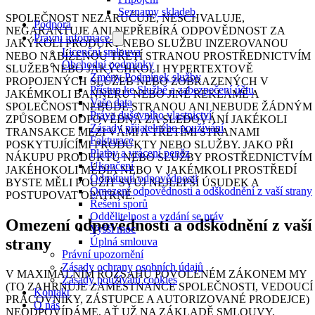
Seznamy skladeb
SPOLEČNOST NEZARUČUJE, NESCHVALUJE,
Podpora
NEGARANTUJE ANI NEPŘEBÍRÁ ODPOVĚDNOST ZA
Právní informace
JAKÝKOLI PRODUKT NEBO SLUŽBU INZEROVANOU
Licenční smlouva
NEBO NABÍZENOU TŘETÍ STRANOU PROSTŘEDNICTVÍM
Obchodní podmínky
SLUŽEB NEBO JAKÝCHKOLI HYPERTEXTOVĚ
Změny Podmínek služby
PROPOJENÝCH SLUŽEB NEBO ZOBRAZENÝCH V
Přístup ke Službě a zabezpečení účtu
JAKÉMKOLI BANNERU NEBO JINÉ REKLAMĚ A
Vaše data
SPOLEČNOST NEBUDE STRANOU ANI NEBUDE ŽÁDNÝM
Práva duševního vlastnictví
ZPŮSOBEM ODPOVĚDNÁ ZA SLEDOVÁNÍ JAKÉKOLI
Zásady přijatelného používání
TRANSAKCE MEZI VÁMI A TŘETÍMI STRANAMI
Fakturace
POSKYTUJÍCÍMI PRODUKTY NEBO SLUŽBY. JAKO PŘI
Platby a vrácení peněz
NÁKUPU PRODUKTU NEBO SLUŽBY PROSTŘEDNICTVÍM
Ukončení
JAKÉHOKOLI MÉDIA NEBO V JAKÉMKOLI PROSTŘEDÍ
Odmítnutí odpovědnosti
BYSTE MĚLI POUŽÍT SVŮJ NEJLEPŠÍ ÚSUDEK A
Omezení odpovědnosti a odškodnění z vaší strany
POSTUPOVAT OPATRNĚ.
Řešení sporů
Oddělitelnost a vzdání se práv
Omezení odpovědnosti a odškodnění z vaší
Vyšší moc
strany
Úplná smlouva
Právní upozornění
Zásady ochrany osobních údajů
V MAXIMÁLNÍM ROZSAHU POVOLENÉM ZÁKONEM MY
Zásady používání cookies
(TO ZAHRNUJE ZAMĚSTNANCE SPOLEČNOSTI, VEDOUCÍ
Kontakt
PRACOVNÍKY, ZÁSTUPCE A AUTORIZOVANÉ PRODEJCE)
O nás
NEODPOVÍDÁME, AŤ UŽ NA ZÁKLADĚ SMLOUVY,