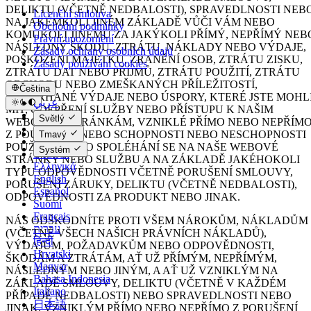
DELIKTU (VČETNĚ NEDBALOSTI), SPRAVEDLNOSTI NEB
Licenční smlouva
NA JAKÉMKOLI JINÉM ZÁKLADĚ VŮČI VÁM NEBO
Obchodní podmínky
KOMUKOLI JINÉMU ZA JAKÝKOLI PŘÍMÝ, NEPŘÍMÝ NEB
Právní upozornění
NÁSLEDNÝ ŠKODU, ZTRÁTU, NÁKLADY NEBO VÝDAJE,
Zásady ochrany osobních údajů
POŠKOZENÍ MAJETKU, ZRANĚNÍ OSOB, ZTRÁTU ZISKU,
Zásady používání cookies
ZTRÁTU DAT NEBO PŘÍJMŮ, ZTRÁTU POUŽITÍ, ZTRÁTU
OBCHODU NEBO ZMEŠKANÝCH PŘÍLEŽITOSTÍ,
Čeština
PROMRHANÉ VÝDAJE NEBO ÚSPORY, KTERÉ JSTE MOHL
عربي
MÍT, ODEPŘENÍ SLUŽBY NEBO PŘÍSTUPU K NAŠIM
Català
Světlý
WEBOVÝM STRÁNKÁM, VZNIKLÉ PŘÍMO NEBO NEPŘÍM
Čeština
Z POUŽÍVÁNÍ NEBO SCHOPNOSTI NEBO NESCHOPNOSTI
Tmavý
Dansk
POUŽÍVAT NEBO SPOLÉHÁNÍ SE NA NAŠE WEBOVÉ
Systém
Deutsch
STRÁNKY NEBO SLUŽBU A NA ZÁKLADĚ JAKÉHOKOLI
Ελληνικά
TYPU ODPOVĚDNOSTI VČETNĚ PORUŠENÍ SMLOUVY,
English
PORUŠENÍ ZÁRUKY, DELIKTU (VČETNĚ NEDBALOSTI),
Español
ODPOVĚDNOSTI ZA PRODUKT NEBO JINAK.
Suomi
Français
NÁS ODŠKODNÍTE PROTI VŠEM NÁROKŮM, NÁKLADŮM
עברית
(VČETNĚ VŠECH NAŠICH PRÁVNÍCH NÁKLADŮ),
हिन्दी
VÝDAJŮM, POŽADAVKŮM NEBO ODPOVĚDNOSTI,
Hrvatski
ŠKODÁM A ZTRÁTÁM, AŤ UŽ PŘÍMÝM, NEPŘÍMÝM,
Magyar
NÁSLEDNÝM NEBO JINÝM, A AŤ UŽ VZNIKLÝM NA
Bahasa Indonesia
ZÁKLADĚ SMLOUVY, DELIKTU (VČETNĚ V KAŽDÉM
Italiano
PŘÍPADĚ NEDBALOSTI) NEBO SPRAVEDLNOSTI NEBO
日本語
JINAK, VZNIKLÝM PŘÍMO NEBO NEPŘÍMO Z PORUŠENÍ