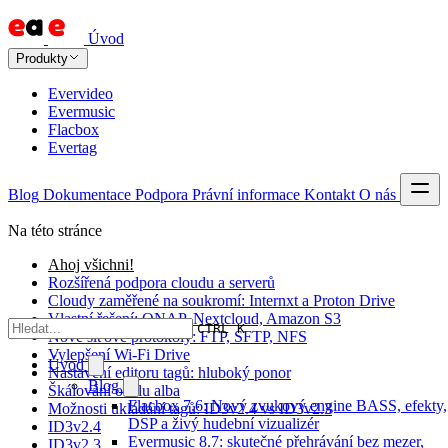
Úvod
Produkty
Evervideo
Evermusic
Flacbox
Evertag
Blog
Dokumentace
Podpora
Právní informace
Kontakt
O nás
Na této stránce
Ahoj všichni!
Rozšířená podpora cloudu a serverů
Cloudy zaměřené na soukromí: Internxt a Proton Drive
Vlastní řešení: QNAP, Nextcloud, Amazon S3
CTRL K
Nové síťové protokoly: FTP, SFTP, NFS
Vylepšení Wi-Fi Drive
Úvod
Nastavení editoru tagů: hluboký ponor
Blog
Škálování obalu alba
Flacbox 7.6: Nový zvukový engine BASS, efekty,
Možnosti ukládání tagů: ID3v2.4 vs ID3v2.3
DSP a živý hudební vizualizér
ID3v2.4
Evermusic 8.7: skutečné přehrávání bez mezer,
ID3v2.3