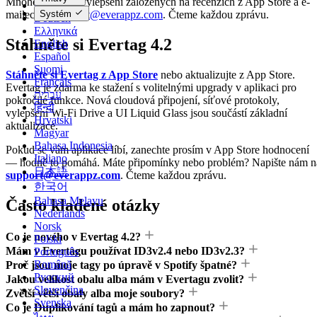
Mnoho menších vylepšení založených na recenzích z App Store a e-
Dansk
mailech na
support@everappz.com
. Čteme každou zprávu.
Systém
Deutsch
Ελληνικά
Stáhněte si Evertag 4.2
English
Español
Suomi
Stáhněte si Evertag z App Store
nebo aktualizujte z App Store.
Français
Evertag je zdarma ke stažení s volitelnými upgrady v aplikaci pro
עברית
pokročilé funkce. Nová cloudová připojení, síťové protokoly,
हिन्दी
vylepšení Wi-Fi Drive a UI Liquid Glass jsou součástí základní
Hrvatski
aktualizace.
Magyar
Bahasa Indonesia
Pokud se vám aplikace líbí, zanechte prosím v App Store hodnocení
Italiano
— hodně to pomáhá. Máte připomínky nebo problém? Napište nám n
日本語
support@everappz.com
. Čteme každou zprávu.
한국어
Bahasa Melayu
Často kladené otázky
Nederlands
Norsk
Co je nového v Evertag 4.2?
Polski
Mám v Evertagu používat ID3v2.4 nebo ID3v2.3?
Português
Română
Proč jsou moje tagy po úpravě v Spotify špatné?
Русский
Jakou velikost obalu alba mám v Evertagu zvolit?
Slovenčina
Zvětší větší obaly alba moje soubory?
Svenska
Co je Duplikování tagů a mám ho zapnout?