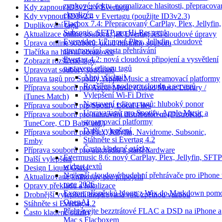
zvukové efekty, normalizace hlasitosti, přepracov
Kdy zapnout ID3v2.4 v Evertagu
ekvalizér
Kdy vypnout ID3v2.4 v Evertagu (použijte ID3v2.3)
Flacbox 7.4: Přepracovaný CarPlay, Plex, Jellyfin,
Duplikování tagů
Subsonic, SFTP pro Hi-Res zvuk
Aktualizace online souborů: jak Evertag řeší cloudové úpravy
Evervideo 1.7: nové Plex, Jellyfin, cloudové
Úprava online souborů: úklid místního souboru
streamování, gesta přehrávání
Tlačítka na hlavní obrazovce
Evertag 4.2: nová cloudová připojení a vysvětlení
Zobrazit rozšířené tagy
nastavení editoru tagů
Upravovat soubory současně
Ahoj všichni!
Úprava tagů pro Spotify, Apple Music a streamovací platformy
Rozšířená podpora cloudu a serverů
Příprava souborů pro Apple Music (Cloud Music Library /
Vylepšení Wi-Fi Drive
iTunes Match)
Nastavení editoru tagů: hluboký ponor
Příprava souborů pro Spotify Local Files
Úprava tagů pro Spotify, Apple Music a
Příprava souborů pro nahrávání distributorem (DistroKid,
streamovací platformy
TuneCore, CD Baby atd.)
Další vylepšení
Příprava souborů pro Plex, Jellyfin, Navidrome, Subsonic,
Stáhněte si Evertag 4.2
Emby
Často kladené otázky
Příprava souborů pro autorádia a starší hardware
Evermusic 8.6: nový CarPlay, Plex, Jellyfin, SFTP
Další vylepšení
widget textů
Design Liquid Glass
Nejlepší cloudové hudební přehrávače pro iPhone
Aktualizované knihovny pro připojení
roce 2026
Opravy překladu a lokalizace
Export příspěvků blogu z Wix do Markdown pom
Drobnější vylepšení inspirovaná vaší zpětnou vazbou
OpenAI
Stáhněte si Evertag 4.2
Přehrávejte bezztrátové FLAC a DSD na iPhone a
Často kladené otázky
Mac s Flacboxem