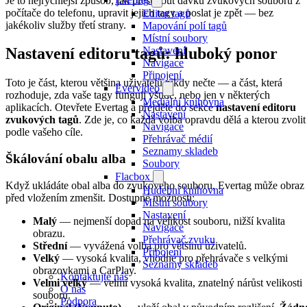
Je to nejrychlejší způsob, jak přesunout dávku zvukových souborů z
počítače do telefonu, upravit jejich tagy a poslat je zpět — bez
Editor tagů
jakékoliv služby třetí strany.
Mapování polí tagů
Místní soubory
Nastavení
Nastavení editoru tagů: hluboký ponor
Navigace
Připojení
Toto je část, kterou většina uživatelů nikdy nečte — a část, která
Evervideo
rozhoduje, zda vaše tagy fungují všude, nebo jen v některých
Mediální knihovna
aplikacích. Otevřete Evertag a přejděte do sekce
nastavení editoru
Nastavení
zvukových tagů
. Zde je, co každá volba opravdu dělá a kterou zvolit
Navigace
podle vašeho cíle.
Přehrávač médií
Seznamy skladeb
Škálování obalu alba
Soubory
Flacbox
Když ukládáte obal alba do zvukového souboru, Evertag může obraz
Hudební knihovna
před vložením zmenšit. Dostupné možnosti:
Místní soubory
Nastavení
Malý
— nejmenší dopad na velikost souboru, nižší kvalita
Navigace
obrazu.
Přehrávač zvuku
Střední
— vyvážená volba pro většinu uživatelů.
Připojení
Velký
— vysoká kvalita, vhodné pro přehrávače s velkými
Seznamy skladeb
obrazovkami a CarPlay.
Kontaktujte nás
Velmi velký
— velmi vysoká kvalita, znatelný nárůst velikosti
O nás
souboru.
Podpora