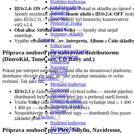
Hudební knihovna
Lokální soubory
ID3v2.4: ON
ve většině případů. Pokud se skladba po úpravě 
Nastavení
Spotify nezobrazí správně,
zkuste uložit s ID3v2.4: OFF
(ted
Navigace
jako ID3v2.3) — parser Spotify byl historicky konzervativní
Přehrávač zvuku
vůči v2.4.
Připojení
Obal alba: Střední nebo Velký
— Spotify obal stejně
Seznamy skladeb
zmenšuje.
Evertag
Vyplňte minimálně
Název
,
Interpreta
,
Album
a
Číslo skladb
Editor tagů
Mapování polí tagů
Příprava souborů pro nahrávání distributorem
Místní soubory
(DistroKid, TuneCore, CD Baby atd.)
Nastavení
Navigace
Pokud jste interpret nahrávající vlastní díla na streamovací platformy,
Připojení
distributor obvykle čte tagy, ale také požaduje metadata ve svém
Evervideo
rozhraní. Tak jako tak:
Mediální knihovna
Nastavení
ID3v2.3
je často bezpečnější výchozí volba — mnohé pipeliny
Navigace
distributorů byly postaveny před lety a preferují starší formát.
Přehrávač médií
Vložte
Velký
obal (většina distributorů vyžaduje obal ≥ 1 400 
Seznamy skladeb
1 400 px — zkontrolujte jejich pokyny).
Soubory
Nespolehávejte se na rozšířené tagy — distributoři čtou pouze
Flacbox
základní pole.
Hudební knihovna
Místní soubory
Příprava souborů pro Plex, Jellyfin, Navidrome,
Nastavení