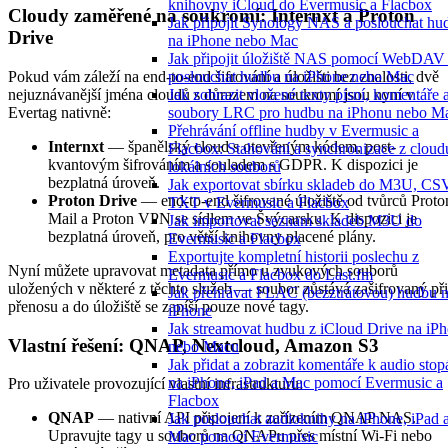
knihovny iCloud do Evermusic a Flacbox
Cloudy zaměřené na soukromí: Internxt a Proton
Jak připojit Synology NAS a poslouchat hu
Drive
na iPhone nebo Mac
Jak připojit úložiště NAS pomocí WebDAV
Pokud vám záleží na end-to-end šifrování a úložišti bez znalosti, dvě
poslouchat hudbu na iPhone nebo Mac
nejuznávanější jména cloudů s důrazem na soukromí jsou nyní v
Jak zobrazit vložené texty písní, komentáře 
Evertag nativně:
soubory LRC pro hudbu na iPhonu nebo M
Přehrávání offline hudby v Evermusic a
Internxt
— španělský cloud s otevřeným kódem, post-
Flacbox: Stahování a synchronizace z cloud
kvantovým šifrováním a souladem s GDPR. K dispozici je
lokálních souborů
bezplatná úroveň.
Jak exportovat sbírku skladeb do M3U, CS
Proton Drive
— end-to-end šifrované úložiště od tvůrců Proto
TXT v Evermusic a Flacbox
Mail a Proton VPN se sídlem ve Švýcarsku. K dispozici je
Jak importovat seznam skladeb M3U do
bezplatná úroveň, pro větší knihovny placené plány.
Evermusic a Flacbox
Exportujte kompletní historii poslechu z
Nyní můžete upravovat metadata přímo u zvukových souborů
Evermusic a Flacbox do Last.fm
uložených v některé z těchto služeb — soubor zůstává zašifrovaný při
Jak přehrávat FLAC (bezztrátovou) hudbu 
přenosu a do úložiště se zapíší pouze nové tagy.
iPhone
Jak streamovat hudbu z iCloud Drive na iP
Vlastní řešení: QNAP, Nextcloud, Amazon S3
nebo Macu
Jak přidat a zobrazit komentáře k audio sto
na iPhone, iPad a Mac pomocí Evermusic a
Pro uživatele provozující vlastní infrastrukturu:
Flacbox
QNAP
— nativní API připojení k zařízením QNAP NAS.
Jak poslouchat audioknihy na iPhone, iPad 
Upravujte tagy u souborů na QNAPu přes místní Wi-Fi nebo
Mac pomocí Evermusic