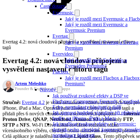
Časté dotazy
Evermusic
Jaký je rozdíl mezi Evermusic a Flac
Jaký je rozdíl mezi Evermusic a
Evermusic Premium
Evertag
Evertag 4.2: nová cloudová připojení a vysvětlení nastavení editoru
Jaký je rozdíl mezi Evertag a Evertag
tagů
Premium
Evervideo
Evertag 4.2: nová cloudová připojení a
Jaký je rozdíl mezi Evervideo a
Evervideo Premium?
vysvětlení nastavení editoru tagů
Flacbox
Jaký je rozdíl mezi Flacbox a Flacbox
Artem Meleshko
Premium?
Founder & Engineer at Everappz
Návody
Jak používat zvukové efekty a DSP ve
Flacboxu: Compressor, Freeverb, Crossfeed
Stručně:
Evertag 4.2
je velká aktualizace editoru zvukových tagů pro
Echo, normalizace hlasitosti a další
iPhone, iPad a Mac. Opravili jsme zásadní chyby při úpravě tagů a
Jak zapnout hudební vizualizér při přehrává
přidali přes 6 nových cloudových a serverových připojení —
Internx
hudby na iPhonu, iPadu a Macu
Proton Drive
,
QNAP
,
Nextcloud
,
Amazon S3
a protokoly
FTP
,
Jak používat zvukové efekty v Evermusic:
SFTP
a
NFS
. Wi-Fi Drive získal osvěžené rozhraní, režim
dozvuk, echo, zkreslení, kompresor, crossfe
vícenásobného výběru, chytřejší frontu nahrávání a rychlejší přenosy.
normalizace hlasitosti
Celá aplikace je naladěná na design
Liquid Glass
. Tento příspěvek se