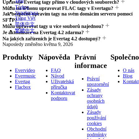
ไทย
Upravuje Evertag tagy přímo v cloudových souborech?
Türkçe
Můžu na iPhonu upravovat FLAC tagy v Evertagu?
Українська
Jak bezpečně upravím tagy na svém domácím serveru pomocí
Tiếng Việt
SFTP?
简体中文
Můžu upravovat tagy u více souborů najednou?
繁體中文
Je aktualizace na Evertag 4.2 zdarma?
Na jakých zařízeních je Evertag 4.2 dostupný?
Naposledy změněno
května 9, 2026
Produkty
Nápověda
Právní
Společno
informace
Evervideo
FAQ
O nás
Evermusic
Návod
Blog
Právní
Evertag
Uživatelská
Kontakt
upozornění
Flacbox
příručka
Zásady
Kontaktovat
ochrany
podporu
osobních
údajů
Zásady
používání
cookies
Obchodní
podmínky