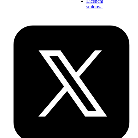
Licenční
smlouva