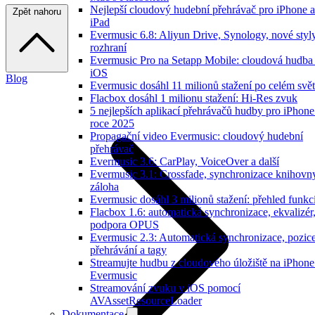
Nejlepší cloudový hudební přehrávač pro iPhone a
Zpět nahoru
iPad
Evermusic 6.8: Aliyun Drive, Synology, nové styl
rozhraní
Evermusic Pro na Setapp Mobile: cloudová hudba
iOS
Blog
Evermusic dosáhl 11 milionů stažení po celém svě
Flacbox dosáhl 1 milionu stažení: Hi-Res zvuk
5 nejlepších aplikací přehrávačů hudby pro iPhone
roce 2025
Propagační video Evermusic: cloudový hudební
přehrávač
Evermusic 3.6: CarPlay, VoiceOver a další
Evermusic 3.1: Crossfade, synchronizace knihovn
záloha
Evermusic dosáhl 3 milionů stažení: přehled funkc
Flacbox 1.6: automatická synchronizace, ekvalizér
podpora OPUS
Evermusic 2.3: Automatická synchronizace, pozic
přehrávání a tagy
Streamujte hudbu z cloudového úložiště na iPhone
Evermusic
Streamování zvuku v iOS pomocí
AVAssetResourceLoader
Dokumentace