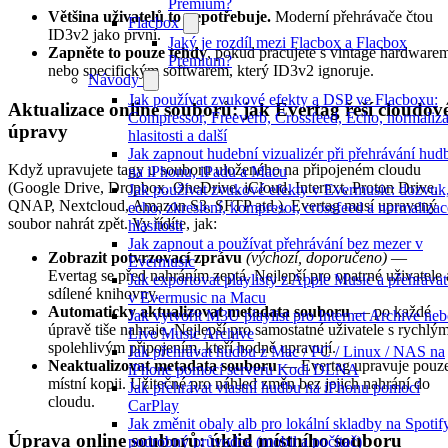
Premium?
Většina uživatelů to nepotřebuje.
Moderní přehrávače čtou
Flacbox
ID3v2 jako první.
Jaký je rozdíl mezi Flacbox a Flacbox
Zapněte to pouze tehdy
, pokud pracujete s vintage hardware
Premium?
nebo specifickým softwarem, který ID3v2 ignoruje.
Návody
Jak používat zvukové efekty a DSP ve Flacboxu:
Aktualizace online souborů: jak Evertag řeší cloudov
Compressor, Freeverb, Crossfeed, Echo, normaliz
úpravy
hlasitosti a další
Jak zapnout hudební vizualizér při přehrávání hud
Když upravujete tagy u souboru uloženého na připojeném cloudu
na iPhonu, iPadu a Macu
(Google Drive, Dropbox, OneDrive, iCloud, Internxt, Proton Drive,
Jak používat zvukové efekty v Evermusic: dozvuk
QNAP, Nextcloud, Amazon S3, SFTP atd.), Evertag musí upravený
echo, zkreslení, kompresor, crossfeed a normalizac
soubor nahrát zpět. Vy řídíte, jak:
hlasitosti
Jak zapnout a používat přehrávání bez mezer v
Zobrazit potvrzovací zprávu
(výchozí, doporučeno)
—
Evermusic
Evertag se před nahráním zeptá. Nejlepší pro opatrné uživatele 
Jak exportovat playlisty z Apple Music a přehrávat
sdílené knihovny.
v Evermusic na Macu
Automaticky aktualizovat metadata souboru
— po každé
Jak vytvořit M3U playlist pro Internet Archive ne
úpravě tiše nahraje. Nejlepší pro samostatné uživatele s rychlým
Live Music Archive
spolehlivým připojením, kteří hodně upravují.
Jak přehrávat hudbu z Mac / PC / Linux / NAS na
Neaktualizovat metadata souboru
— Evertag upravuje pouz
iPhone pomocí serveru Kodi DLNA
místní kopii. Užitečné pro náhled změn bez jejich nahrání do
Jak přehrávat vlastní hudbu na iPhonu pomocí
cloudu.
CarPlay
Jak změnit obaly alb pro lokální skladby na Spotif
Úprava online souborů: úklid místního souboru
podrobný průvodce (mobil a počítač)