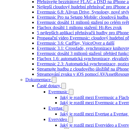
Přehrávejte bezztrátové FLAC a DSD na iPhone 
Nejlepší cloudový hudební přehrávač pro iPhone a
Evermusic 6.8: Aliyun Drive, Synology, nové styl
Evermusic Pro na Setapp Mobile: cloudová hudba
Evermusic dosáhl 11 milionů stažení po celém svě
Flacbox dosáhl 1 milionu stažení: Hi-Res zvuk
5 nejlepších aplikací přehrávačů hudby pro iPhone
Propagační video Evermusic: cloudový hudební p
Evermusic 3.6: CarPlay, VoiceOver a další
Evermusic 3.1: Crossfade, synchronizace knihovny
Evermusic dosáhl 3 milionů stažení: přehled funkc
Flacbox 1.6: automatická synchronizace, ekvaliz
Evermusic 2.3: Automatická synchronizace, pozice
Streamujte hudbu z cloudového úložiště na iPhone
Streamování zvuku v iOS pomocí AVAssetResour
Dokumentace
Časté dotazy
Evermusic
Jaký je rozdíl mezi Evermusic a Flac
Jaký je rozdíl mezi Evermusic a Eve
Evertag
Jaký je rozdíl mezi Evertag a Everta
Evervideo
Jaký je rozdíl mezi Evervideo a Eve