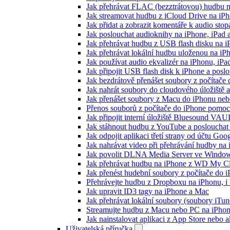
Jak přehrávat FLAC (bezztrátovou) hudbu 
Jak streamovat hudbu z iCloud Drive na i
Jak přidat a zobrazit komentáře k audio st
Jak poslouchat audioknihy na iPhone, iPad
Jak přehrávat hudbu z USB flash disku na 
Jak přehrávat lokální hudbu uloženou na i
Jak používat audio ekvalizér na iPhonu, iP
Jak připojit USB flash disk k iPhone a pos
Jak bezdrátově přenášet soubory z počítač
Jak nahrát soubory do cloudového úložiště a
Jak přenášet soubory z Macu do iPhonu ne
Přenos souborů z počítače do iPhone pomo
Jak připojit interní úložiště Bluesound VAU
Jak stáhnout hudbu z YouTube a poslouchat 
Jak odpojit aplikaci třetí strany od účtu Goo
Jak nahrávat video při přehrávání hudby na
Jak povolit DLNA Media Server ve Windows
Jak přehrávat hudbu na iPhone z WD My 
Jak přenést hudební soubory z počítače do
Přehrávejte hudbu z Dropboxu na iPhonu, i k
Jak upravit ID3 tagy na iPhone a Mac
Jak přehrávat lokální soubory (soubory iTu
Streamujte hudbu z Macu nebo PC na iPh
Jak nainstalovat aplikaci z App Store nebo
Uživatelská příručka