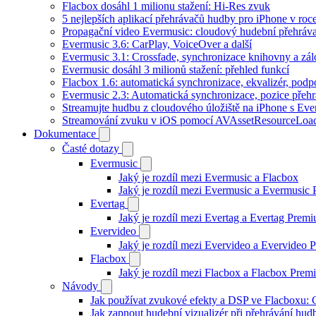
Flacbox dosáhl 1 milionu stažení: Hi-Res zvuk
5 nejlepších aplikací přehrávačů hudby pro iPhone v roc
Propagační video Evermusic: cloudový hudební přehráv
Evermusic 3.6: CarPlay, VoiceOver a další
Evermusic 3.1: Crossfade, synchronizace knihovny a zál
Evermusic dosáhl 3 milionů stažení: přehled funkcí
Flacbox 1.6: automatická synchronizace, ekvalizér, po
Evermusic 2.3: Automatická synchronizace, pozice přehr
Streamujte hudbu z cloudového úložiště na iPhone s Eve
Streamování zvuku v iOS pomocí AVAssetResourceLoa
Dokumentace
Časté dotazy
Evermusic
Jaký je rozdíl mezi Evermusic a Flacbox
Jaký je rozdíl mezi Evermusic a Evermusic
Evertag
Jaký je rozdíl mezi Evertag a Evertag Prem
Evervideo
Jaký je rozdíl mezi Evervideo a Evervideo
Flacbox
Jaký je rozdíl mezi Flacbox a Flacbox Pre
Návody
Jak používat zvukové efekty a DSP ve Flacboxu: Co
Jak zapnout hudební vizualizér při přehrávání hu