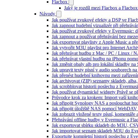
Flacbox
Jaký je rozdíl mezi Flacbox a Flacb
Návody
Jak používat zvukové efekty a DSP ve Flacbo
Jak zapnout hudební vizualizér při přehráv
Jak používat zvukové efekty v Evermusic: do
Jak zapnout a používat přehrávání bez meze
Jak exportovat playlisty z Apple Music a p
Jak vytvořit M3U playlist pro Internet Arc
Jak přehrávat hudbu z Mac / PC / Linux /
Jak přehrávat vlastní hudbu na iPhonu pom
Jak změnit obaly alb pro lokální skladby na
Jak upravit texty písní v audio souborech
Jak přenést hudební knihovnu mezi zařízen
Jak archivovat (ZIP) seznamy skladeb, alba, 
Jak scrobblovat historii poslechu z Evermus
Jak používat dynamické widgety Právě se p
Průvodce krok za krokem: Import vaší knih
Jak připojit Synology NAS a poslouchat h
Jak připojit úložiště NAS pomocí WebDAV 
Jak zobrazit vložené texty písní, komentá
Přehrávání offline hudby v Evermusic a Fla
Jak exportovat sbírku skladeb do M3U, CS
Jak importovat seznam skladeb M3U do Eve
Exportujte kompletní historii poslechu z Ev