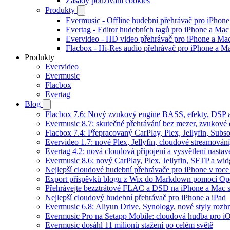
Zásady používání cookies
Produkty
Evermusic - Offline hudební přehrávač pro iPhon
Evertag - Editor hudebních tagů pro iPhone a Mac
Evervideo - HD video přehrávač pro iPhone a Ma
Flacbox - Hi-Res audio přehrávač pro iPhone a M
Produkty
Evervideo
Evermusic
Flacbox
Evertag
Blog
Flacbox 7.6: Nový zvukový engine BASS, efekty, DSP a 
Evermusic 8.7: skutečné přehrávání bez mezer, zvukové ef
Flacbox 7.4: Přepracovaný CarPlay, Plex, Jellyfin, Sub
Evervideo 1.7: nové Plex, Jellyfin, cloudové streamování
Evertag 4.2: nová cloudová připojení a vysvětlení nastav
Evermusic 8.6: nový CarPlay, Plex, Jellyfin, SFTP a wid
Nejlepší cloudové hudební přehrávače pro iPhone v roc
Export příspěvků blogu z Wix do Markdown pomocí O
Přehrávejte bezztrátové FLAC a DSD na iPhone a Mac 
Nejlepší cloudový hudební přehrávač pro iPhone a iPad
Evermusic 6.8: Aliyun Drive, Synology, nové styly rozhr
Evermusic Pro na Setapp Mobile: cloudová hudba pro i
Evermusic dosáhl 11 milionů stažení po celém světě