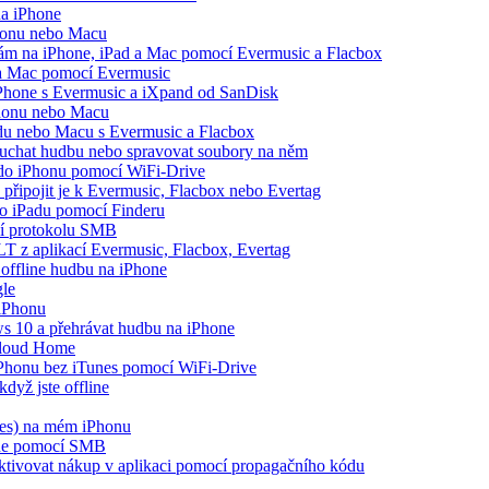
na iPhone
Phonu nebo Macu
opám na iPhone, iPad a Mac pomocí Evermusic a Flacbox
 a Mac pomocí Evermusic
iPhone s Evermusic a iXpand od SanDisk
Phonu nebo Macu
adu nebo Macu s Evermusic a Flacbox
louchat hudbu nebo spravovat soubory na něm
e do iPhonu pomocí WiFi-Drive
 připojit je k Evermusic, Flacbox nebo Evertag
bo iPadu pomocí Finderu
cí protokolu SMB
LT z aplikací Evermusic, Flacbox, Evertag
offline hudbu na iPhone
gle
 iPhonu
 10 a přehrávat hudbu na iPhone
Cloud Home
 iPhonu bez iTunes pomocí WiFi-Drive
dyž jste offline
nes) na mém iPhonu
one pomocí SMB
 aktivovat nákup v aplikaci pomocí propagačního kódu