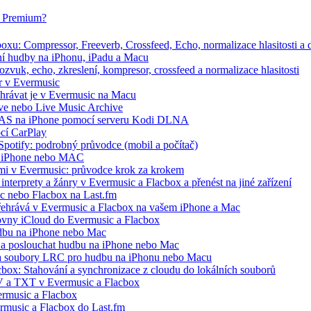
ox Premium?
xu: Compressor, Freeverb, Crossfeed, Echo, normalizace hlasitosti a d
ání hudby na iPhonu, iPadu a Macu
zvuk, echo, zkreslení, kompresor, crossfeed a normalizace hlasitosti
r v Evermusic
řehrávat je v Evermusic na Macu
hive nebo Live Music Archive
 NAS na iPhone pomocí serveru Kodi DLNA
ocí CarPlay
 Spotify: podrobný průvodce (mobil a počítač)
 na iPhone nebo MAC
ími v Evermusic: průvodce krok za krokem
interprety a žánry v Evermusic a Flacbox a přenést na jiné zařízení
ic nebo Flacbox na Last.fm
řehrává v Evermusic a Flacbox na vašem iPhone a Mac
ovny iCloud do Evermusic a Flacbox
udbu na iPhone nebo Mac
a poslouchat hudbu na iPhone nebo Mac
ře a soubory LRC pro hudbu na iPhonu nebo Macu
cbox: Stahování a synchronizace z cloudu do lokálních souborů
V a TXT v Evermusic a Flacbox
rmusic a Flacbox
ermusic a Flacbox do Last.fm