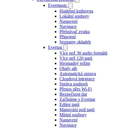
Evermusic
Hudební knihovna
Lokální soubory
Nastavení
Navigace
Přehrávač zvuku
Připojení
Seznamy skladeb
Evertag
Více než 30 audio formátů
Více než 120 tagů
Hromadný režim
Obaly alb
Automatická oprava
Cloudová integrace
Správa souborů
Přenos přes Wi-Fi
Bezpečnost dat
Začínáme s Evertag
Editor tagů
Mapování polí tagů
Místní soubory
Nastavení
Navigace