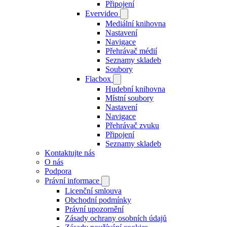
Připojení
Evervideo
Mediální knihovna
Nastavení
Navigace
Přehrávač médií
Seznamy skladeb
Soubory
Flacbox
Hudební knihovna
Místní soubory
Nastavení
Navigace
Přehrávač zvuku
Připojení
Seznamy skladeb
Kontaktujte nás
O nás
Podpora
Právní informace
Licenční smlouva
Obchodní podmínky
Právní upozornění
Zásady ochrany osobních údajů