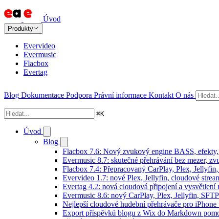
Úvod
Produkty
Evervideo
Evermusic
Flacbox
Evertag
Blog
Dokumentace
Podpora
Právní informace
Kontakt
O nás
⌘
K
Úvod
Blog
Flacbox 7.6: Nový zvukový engine BASS, efekty, 
Evermusic 8.7: skutečné přehrávání bez mezer, zvu
Flacbox 7.4: Přepracovaný CarPlay, Plex, Jellyfi
Evervideo 1.7: nové Plex, Jellyfin, cloudové strea
Evertag 4.2: nová cloudová připojení a vysvětlení 
Evermusic 8.6: nový CarPlay, Plex, Jellyfin, SFTP
Nejlepší cloudové hudební přehrávače pro iPhone
Export příspěvků blogu z Wix do Markdown pom