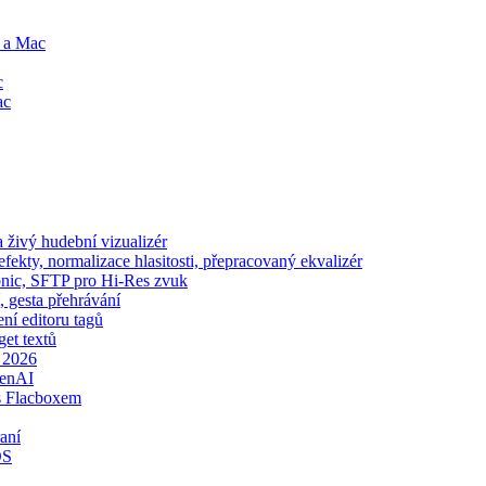
e a Mac
c
ac
živý hudební vizualizér
ekty, normalizace hlasitosti, přepracovaný ekvalizér
sonic, SFTP pro Hi-Res zvuk
, gesta přehrávání
ení editoru tagů
get textů
e 2026
penAI
s Flacboxem
aní
OS