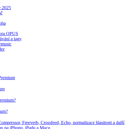
e 2025
ač
oha
dpora OPUS
ávání a tagy
rmusic
der
 Premium
ium
 Premium?
mium?
mpressor, Freeverb, Crossfeed, Echo, normalizace hlasitosti a další
dby na iPhonu, iPadu a Macu