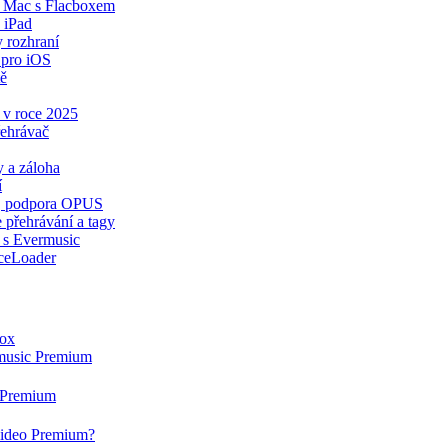
a Mac s Flacboxem
 iPad
y rozhraní
 pro iOS
tě
 v roce 2025
řehrávač
 a záloha
í
ér, podpora OPUS
 přehrávání a tagy
 s Evermusic
ceLoader
box
rmusic Premium
g Premium
rvideo Premium?