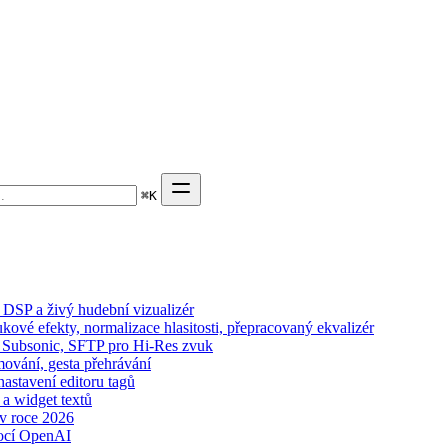
⌘
K
DSP a živý hudební vizualizér
kové efekty, normalizace hlasitosti, přepracovaný ekvalizér
n, Subsonic, SFTP pro Hi-Res zvuk
mování, gesta přehrávání
nastavení editoru tagů
 a widget textů
 v roce 2026
ocí OpenAI