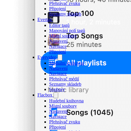
Přehrávač zvuku
Připojení
Seznamy skladeb
Evertag
Editor tagů
Mapování polí tagů
Místní soubory
Nastavení
Navigace
Připojení
Evervideo
Mediální knihovna
Nastavení
Navigace
Přehrávač médií
Seznamy skladeb
Soubory
Flacbox
Hudební knihovna
Místní soubory
Nastavení
Navigace
Přehrávač zvuku
Připojení