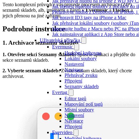
Jak přehrávat hudbu na iPhone z WD My 
Tento komplexní průvodce vás provede procesem archivace (ZIP)
Jak přenést hudební soubory z počítače do
seznamů skladeb, alb, interpretů a žánrů v
Evermusic
a
Flacbox
a
Přehrávejte hudbu z Dropboxu na iPhonu, i k
jejich přenosu na jiné zařízení.
Jak upravit ID3 tagy na iPhone a Mac
Jak přehrávat lokální soubory (soubory iTu
Podrobné instrukce
Streamujte hudbu z Macu nebo PC na iPh
Jak nainstalovat aplikaci z App Store nebo
Uživatelská příručka
1. Archivace seznamu skladeb
Evermusic
Hudební knihovna
1. Otevřete sekci Seznamy skladeb:
Spusťte aplikaci a přejděte do
Lokální soubory
sekce seznamů skladeb.
Nastavení
Navigace
2. Vyberte seznam skladeb:
Zvolte seznam skladeb, který chcete
Přehrávač zvuku
archivovat.
Připojení
Seznamy skladeb
Evertag
Editor tagů
Mapování polí tagů
Místní soubory
Nastavení
Navigace
Připojení
Evervideo
Mediální knihovna