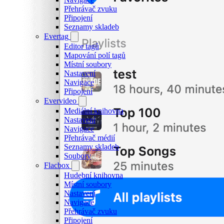
Přehrávač zvuku
Připojení
Seznamy skladeb
Evertag
Editor tagů
Mapování polí tagů
Místní soubory
Nastavení
Navigace
Připojení
Evervideo
Mediální knihovna
Nastavení
Navigace
Přehrávač médií
Seznamy skladeb
Soubory
Flacbox
Hudební knihovna
Místní soubory
Nastavení
Navigace
Přehrávač zvuku
Připojení