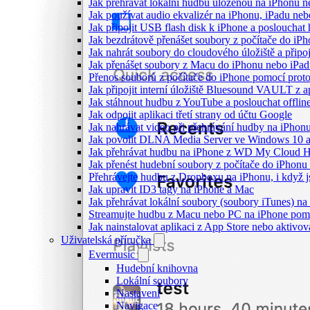
Jak přehrávat lokální hudbu uloženou na iPhonu 
Jak používat audio ekvalizér na iPhonu, iPadu ne
Jak připojit USB flash disk k iPhone a posloucha
Jak bezdrátově přenášet soubory z počítače do i
Jak nahrát soubory do cloudového úložiště a připo
Jak přenášet soubory z Macu do iPhonu nebo iPa
Přenos souborů z počítače do iPhone pomocí pro
Jak připojit interní úložiště Bluesound VAULT z a
Jak stáhnout hudbu z YouTube a poslouchat offlin
Jak odpojit aplikaci třetí strany od účtu Google
Jak nahrávat video při přehrávání hudby na iPhon
Jak povolit DLNA Media Server ve Windows 10 a
Jak přehrávat hudbu na iPhone z WD My Cloud 
Jak přenést hudební soubory z počítače do iPhon
Přehrávejte hudbu z Dropboxu na iPhonu, i když js
Jak upravit ID3 tagy na iPhone a Mac
Jak přehrávat lokální soubory (soubory iTunes) n
Streamujte hudbu z Macu nebo PC na iPhone po
Jak nainstalovat aplikaci z App Store nebo aktiv
Uživatelská příručka
Evermusic
Hudební knihovna
Lokální soubory
Nastavení
Navigace