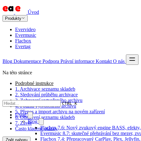
Úvod
Produkty
Evervideo
Evermusic
Flacbox
Evertag
Blog
Dokumentace
Podpora
Právní informace
Kontakt
O nás
Na této stránce
Podrobné instrukce
1. Archivace seznamu skladeb
2. Sledování průběhu archivace
3. Zobrazení vytvořeného archivu
CTRL K
4. Použití vytvořeného archivu
5. Přenos a import archivu na novém zařízení
Úvod
6. Obnovení seznamu skladeb
Blog
7. Závěr
Flacbox 7.6: Nový zvukový engine BASS, efekty, 
Často kladené otázky
Evermusic 8.7: skutečné přehrávání bez mezer, zvu
Flacbox 7.4: Přepracovaný CarPlay, Plex, Jellyfi
Zpět nahoru