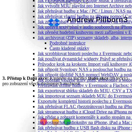
Jak exportovat playlisty z Apple Music a přehráva
Jak vytvořit M3U playlist pro Internet Archive ne
Jak přehrávat hudbu z Mac / PC / Linux / NAS 
Jak přehrávat vlastní hudbu na iPhonu pomocí Ca
Jak změnit obaly alb pro lokální skladby na Spoti
Jak upravit texty písní v audio souborech na iP
Jak přenést hudební knihovnu mezi zařízeními v 
Jak archivovat (ZIP) seznamy skladeb, alba, interp
Podrobné instrukce
Často kladené otázky
Jak scrobblovat historii poslechu z Evermusic neb
Jak používat dynamické widgety Právě se přehráv
Průvodce krok za krokem: Import vaší knihovny i
Jak připojit Synology NAS a poslouchat hudbu n
Jak připojit úložiště NAS pomocí WebDAV a pos
3. Přístup k Další akce:
Klepněte na tlačítko
Další akce
(tři tečky)
Jak zobrazit vložené texty písní, komentáře a s
pro zobrazení všech dostupných možností.
Přehrávání offline hudby v Evermusic a Flacbox: 
Jak exportovat sbírku skladeb do M3U, CSV a T
Jak importovat seznam skladeb M3U do Evermusi
Exportujte kompletní historii poslechu z Evermusi
Jak přehrávat FLAC (bezztrátovou) hudbu na iPh
Jak streamovat hudbu z iCloud Drive na iPhonu 
Jak přidat a zobrazit komentáře k audio stopám n
Jak poslouchat audioknihy na iPhone, iPad a Ma
Jak přehrávat hudbu z USB flash disku na iPhone