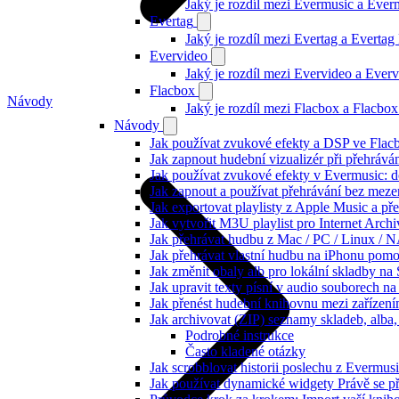
Jaký je rozdíl mezi Evermusic a Eve
Evertag
Jaký je rozdíl mezi Evertag a Everta
Evervideo
Jaký je rozdíl mezi Evervideo a Eve
Flacbox
Návody
Jaký je rozdíl mezi Flacbox a Flacb
Návody
Jak používat zvukové efekty a DSP ve Flacbo
Jak zapnout hudební vizualizér při přehráv
Jak používat zvukové efekty v Evermusic: do
Jak zapnout a používat přehrávání bez meze
Jak exportovat playlisty z Apple Music a p
Jak vytvořit M3U playlist pro Internet Arc
Jak přehrávat hudbu z Mac / PC / Linux /
Jak přehrávat vlastní hudbu na iPhonu pom
Jak změnit obaly alb pro lokální skladby na
Jak upravit texty písní v audio souborech
Jak přenést hudební knihovnu mezi zařízen
Jak archivovat (ZIP) seznamy skladeb, alba, 
Podrobné instrukce
Často kladené otázky
Jak scrobblovat historii poslechu z Evermus
Jak používat dynamické widgety Právě se p