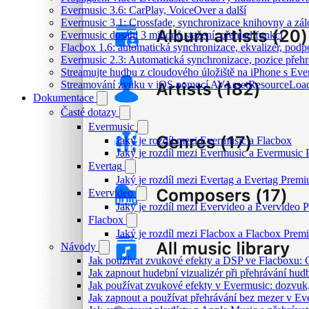
Evermusic 3.6: CarPlay, VoiceOver a další
Evermusic 3.1: Crossfade, synchronizace knihovny a zál
Evermusic dosáhl 3 milionů stažení: přehled funkcí
Flacbox 1.6: automatická synchronizace, ekvalizér, po
Evermusic 2.3: Automatická synchronizace, pozice přehr
Streamujte hudbu z cloudového úložiště na iPhone s Eve
Streamování zvuku v iOS pomocí AVAssetResourceLoa
Dokumentace
Časté dotazy
Evermusic
Jaký je rozdíl mezi Evermusic a Flacbox
Jaký je rozdíl mezi Evermusic a Evermusic
Evertag
Jaký je rozdíl mezi Evertag a Evertag Prem
Evervideo
Jaký je rozdíl mezi Evervideo a Evervideo
Flacbox
Jaký je rozdíl mezi Flacbox a Flacbox Pre
Návody
Jak používat zvukové efekty a DSP ve Flacboxu: Co
Jak zapnout hudební vizualizér při přehrávání hu
Jak používat zvukové efekty v Evermusic: dozvuk, 
Jak zapnout a používat přehrávání bez mezer v Ev