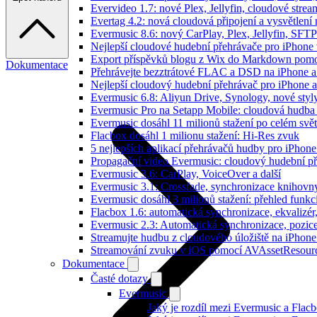
Evervideo 1.7: nové Plex, Jellyfin, cloudové strea
Evertag 4.2: nová cloudová připojení a vysvětlení 
Evermusic 8.6: nový CarPlay, Plex, Jellyfin, SFTP
Nejlepší cloudové hudební přehrávače pro iPhone
Export příspěvků blogu z Wix do Markdown pom
Dokumentace
Přehrávejte bezztrátové FLAC a DSD na iPhone 
Nejlepší cloudový hudební přehrávač pro iPhone a
Evermusic 6.8: Aliyun Drive, Synology, nové styl
Evermusic Pro na Setapp Mobile: cloudová hudba
Evermusic dosáhl 11 milionů stažení po celém svě
Flacbox dosáhl 1 milionu stažení: Hi-Res zvuk
5 nejlepších aplikací přehrávačů hudby pro iPhone
Propagační video Evermusic: cloudový hudební p
Evermusic 3.6: CarPlay, VoiceOver a další
Evermusic 3.1: Crossfade, synchronizace knihovny
Evermusic dosáhl 3 milionů stažení: přehled funkc
Flacbox 1.6: automatická synchronizace, ekvaliz
Evermusic 2.3: Automatická synchronizace, pozice
Streamujte hudbu z cloudového úložiště na iPhone
Streamování zvuku v iOS pomocí AVAssetResour
Dokumentace
Časté dotazy
Evermusic
Jaký je rozdíl mezi Evermusic a Flac