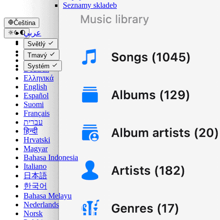
Seznamy skladeb
Čeština
عربي
Català
Světlý
Čeština
Tmavý
Dansk
Systém
Deutsch
Ελληνικά
English
Español
Suomi
Français
עברית
हिन्दी
Hrvatski
Magyar
Bahasa Indonesia
Italiano
日本語
한국어
Bahasa Melayu
Nederlands
Norsk