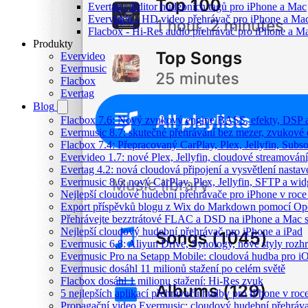
Evertag - Editor hudebních tagů pro iPhone a Mac
Evervideo - HD video přehrávač pro iPhone a Ma
Flacbox - Hi-Res audio přehrávač pro iPhone a M
Produkty
Evervideo
Evermusic
Flacbox
Evertag
Blog
Flacbox 7.6: Nový zvukový engine BASS, efekty, DSP a 
Evermusic 8.7: skutečné přehrávání bez mezer, zvukové ef
Flacbox 7.4: Přepracovaný CarPlay, Plex, Jellyfin, Sub
Evervideo 1.7: nové Plex, Jellyfin, cloudové streamování
Evertag 4.2: nová cloudová připojení a vysvětlení nastav
Evermusic 8.6: nový CarPlay, Plex, Jellyfin, SFTP a wid
Nejlepší cloudové hudební přehrávače pro iPhone v roc
Export příspěvků blogu z Wix do Markdown pomocí O
Přehrávejte bezztrátové FLAC a DSD na iPhone a Mac 
Nejlepší cloudový hudební přehrávač pro iPhone a iPad
Evermusic 6.8: Aliyun Drive, Synology, nové styly rozhr
Evermusic Pro na Setapp Mobile: cloudová hudba pro i
Evermusic dosáhl 11 milionů stažení po celém světě
Flacbox dosáhl 1 milionu stažení: Hi-Res zvuk
5 nejlepších aplikací přehrávačů hudby pro iPhone v roc
Propagační video Evermusic: cloudový hudební přehráv