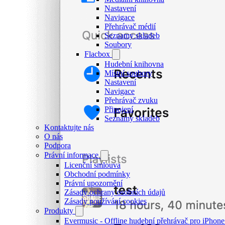
Nastavení
Navigace
Přehrávač médií
Seznamy skladeb
Soubory
Flacbox
Hudební knihovna
Místní soubory
Nastavení
Navigace
Přehrávač zvuku
Připojení
Seznamy skladeb
Kontaktujte nás
O nás
Podpora
Právní informace
Licenční smlouva
Obchodní podmínky
Právní upozornění
Zásady ochrany osobních údajů
Zásady používání cookies
Produkty
Evermusic - Offline hudební přehrávač pro iPhon