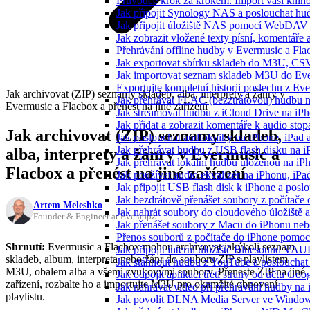
Průvodce krok za krokem: Import vaší knih
Jak připojit Synology NAS a poslouchat h
Jak připojit úložiště NAS pomocí WebDAV 
Jak zobrazit vložené texty písní, komentá
Přehrávání offline hudby v Evermusic a Fla
Jak exportovat sbírku skladeb do M3U, CS
Jak importovat seznam skladeb M3U do Eve
Exportujte kompletní historii poslechu z Ev
Jak archivovat (ZIP) seznamy skladeb, alba, interprety a žánry v
Jak přehrávat FLAC (bezztrátovou) hudbu 
Evermusic a Flacbox a přenést na jiné zařízení
Jak streamovat hudbu z iCloud Drive na i
Jak přidat a zobrazit komentáře k audio st
Jak archivovat (ZIP) seznamy skladeb,
Jak poslouchat audioknihy na iPhone, iPad
Jak přehrávat hudbu z USB flash disku na 
alba, interprety a žánry v Evermusic a
Jak přehrávat lokální hudbu uloženou na i
Flacbox a přenést na jiné zařízení
Jak používat audio ekvalizér na iPhonu, iP
Jak připojit USB flash disk k iPhone a pos
Jak bezdrátově přenášet soubory z počítač
Artem Meleshko
Jak nahrát soubory do cloudového úložiště a
Founder & Engineer at Everappz
Jak přenášet soubory z Macu do iPhonu ne
Přenos souborů z počítače do iPhone pomo
Shrnutí:
Evermusic a Flacbox mohou archivovat jakýkoli seznam
Jak připojit interní úložiště Bluesound VAU
skladeb, album, interpreta nebo žánr do souboru ZIP s playlistem
Jak stáhnout hudbu z YouTube a poslouchat 
M3U, obalem alba a všemi zvukovými soubory. Přeneste ZIP na jiné
Jak odpojit aplikaci třetí strany od účtu Goo
zařízení, rozbalte ho a importujte M3U pro okamžité obnovení
Jak nahrávat video při přehrávání hudby na
playlistu.
Jak povolit DLNA Media Server ve Windows