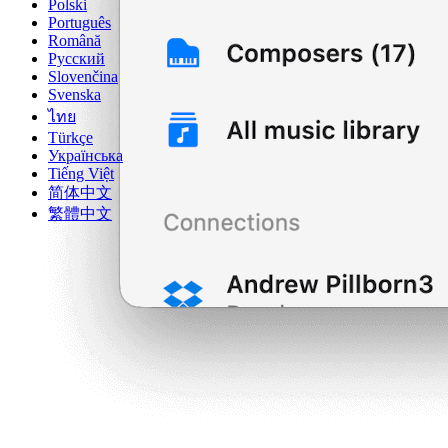
Polski
Português
Română
Русский
Slovenčina
Svenska
ไทย
Türkçe
Українська
Tiếng Việt
简体中文
繁體中文