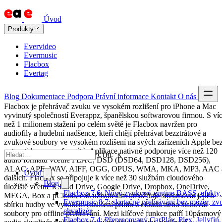
Úvod
Produkty
Evervideo
Evermusic
Flacbox
Evertag
Blog
Dokumentace
Podpora
Právní informace
Kontakt
O nás
Flacbox je přehrávač zvuku ve vysokém rozlišení pro iPhone a Mac
vyvinutý společností Everappz, španělskou softwarovou firmou. S ví
než 1 milionem stažení po celém světě je Flacbox navržen pro
audiofily a hudební nadšence, kteří chtějí přehrávat bezztrátové a
zvukové soubory ve vysokém rozlišení na svých zařízeních Apple be
nutnosti konverze formátů. Aplikace nativně podporuje více než 120
CTRL K
audio formátů včetně FLAC, DSD (DSD64, DSD128, DSD256),
ALAC, APE, WAV, AIFF, OGG, OPUS, WMA, MKA, MP3, AAC 
Úvod
dalších. Flacbox se připojuje k více než 30 službám cloudového
Blog
úložiště včetně iCloud Drive, Google Drive, Dropbox, OneDrive,
Flacbox 7.6: Nový zvukový engine BASS, efekty, 
MEGA, Box a pCloud, což uživatelům umožňuje streamovat jejich
Evermusic 8.7: skutečné přehrávání bez mezer, zvu
sbírku hudby ve vysokém rozlišení přímo z cloudu nebo stahovat
ekvalizér
soubory pro offline přehrávání. Mezi klíčové funkce patří 10pásmový
Flacbox 7.4: Přepracovaný CarPlay, Plex, Jellyfi