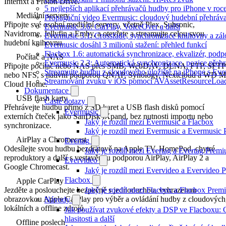
Internxt a Proton Drive.
5 nejlepších aplikací přehrávačů hudby pro iPhone v roc
Mediální servery
Propagační video Evermusic: cloudový hudební přehráv
Připojte své osobní mediální servery, včetně Plex, Subsonic,
Evermusic 3.6: CarPlay, VoiceOver a další
Navidrome, Jellyfin a Emby, a otevřete a streamujte celou svou
Evermusic 3.1: Crossfade, synchronizace knihovny a zál
hudební knihovnu.
Evermusic dosáhl 3 milionů stažení: přehled funkcí
Flacbox 1.6: automatická synchronizace, ekvalizér, po
Počítač a NAS
Evermusic 2.3: Automatická synchronizace, pozice přehr
Připojte počítač nebo NAS přes SMB, WebDAV, DLNA, FTP, SFTP
Streamujte hudbu z cloudového úložiště na iPhone s Eve
nebo NFS, s nativní podporou QNAP, Synology, Nextcloud a WD 
Streamování zvuku v iOS pomocí AVAssetResourceLoa
Cloud Home.
Dokumentace
USB flash karty
Časté dotazy
Přehrávejte hudbu přímo z SD karet a USB flash disků pomocí
Evermusic
externích čteček jako SanDisk iXpand, bez nutnosti importu nebo
Jaký je rozdíl mezi Evermusic a Flacbox
synchronizace.
Jaký je rozdíl mezi Evermusic a Evermusic
AirPlay a Chromecast
Evertag
Odesílejte svou hudbu bezdrátově na Apple TV, HomePod, chytré
Jaký je rozdíl mezi Evertag a Evertag Prem
reproduktory a další s vestavěnou podporou AirPlay, AirPlay 2 a
Evervideo
Google Chromecast.
Jaký je rozdíl mezi Evervideo a Evervideo
Flacbox
Apple CarPlay
Jaký je rozdíl mezi Flacbox a Flacbox Pre
Jezděte a poslouchejte bezpečně s jednoduchou, vyhrazenou
obrazovkou Apple CarPlay pro výběr a ovládání hudby z cloudových
Návody
lokálních a offline zdrojů.
Jak používat zvukové efekty a DSP ve Flacboxu: 
hlasitosti a další
Offline poslech