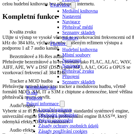
celou hudební knihovnu bez přístupu k internetu.
Evervideo
Mediální knihovna
Kompletní funkce
Nastavení
Navigace
Přehrávač médií
Kvalita zvuku
Seznamy skladeb
Užijte si výstup ve vysoké věrnosti se vzorkovacími frekvencemi od 
Soubory
kHz do 384 kHz, výchozím nebo smíšeným režimem výstupu a
Flacbox
podporou 1 až 7 audio kanálů.
Hudební knihovna
Místní soubory
Bezeztrátové a Hi-Res audio
Nastavení
Přehrávejte bezeztrátové a hi-res formáty jako FLAC, ALAC, WAV,
Navigace
AIFF, APE, WV a DSF (DSD), plus MP3, AAC, OGG a OPUS se
Přehrávač zvuku
vzorkovací frekvencí až 384 kHz.
Připojení
Tracker a MOD hudba
Seznamy skladeb
Přehrávejte nativně klasickou tracker a modulovou hudbu, včetně
Kontaktujte nás
formátů MOD, XM, IT a S3M z chiptune a demoscéne, které většina
O nás
přehrávačů neumí otevřít.
Podpora
Právní informace
Audio enginy
Licenční smlouva
Vyberte si ze tří přehrávacích enginů: standardní systémový engine,
Obchodní podmínky
univerzální engine FFmpeg a profesionální engine BASS™, který
Právní upozornění
odemyká efekty, DSP a vizualizace.
Zásady ochrany osobních údajů
Audio efekty
Zásady používání cookies