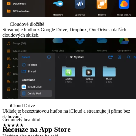
Cloudové úložiště
Streamujte hudbu z Google Drive, Dropbox, OneDrive a dalších
cloudových služeb.
iCloud Drive
Genuinely beautiful
Ukládejte bezeztrátovou hudbu na iCloud a streamujte ji přímo bez
★★★★★
stahování.
7/14/2026
Nothing else needs to be said
Recenze na App Store
。zopoa