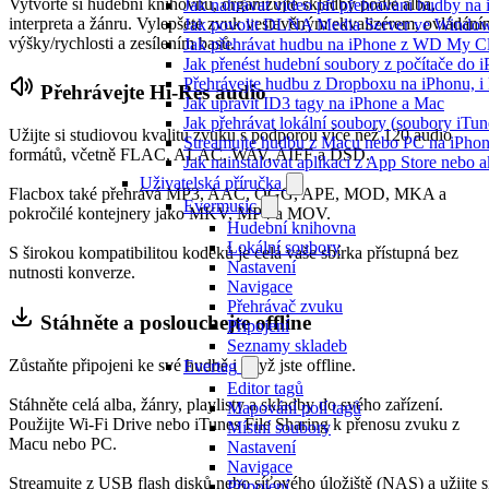
Vytvořte si hudební knihovnu, organizujte skladby podle alba,
Jak nahrávat video při přehrávání hudby na
interpreta a žánru. Vylepšete zvuk vestavěným ekvalizérem, ovládání
Jak povolit DLNA Media Server ve Windows
výšky/rychlosti a zesílením basů.
Jak přehrávat hudbu na iPhone z WD My 
Jak přenést hudební soubory z počítače do
Přehrávejte hudbu z Dropboxu na iPhonu, i k
Přehrávejte Hi-Res audio
Jak upravit ID3 tagy na iPhone a Mac
Jak přehrávat lokální soubory (soubory iTu
Užijte si studiovou kvalitu zvuku s podporou více než 120 audio
Streamujte hudbu z Macu nebo PC na iPh
formátů, včetně FLAC, ALAC, WAV, AIFF a DSD.
Jak nainstalovat aplikaci z App Store nebo
Uživatelská příručka
Flacbox také přehrává MP3, AAC, OGG, APE, MOD, MKA a
Evermusic
pokročilé kontejnery jako MKV, MP4 a MOV.
Hudební knihovna
Lokální soubory
S širokou kompatibilitou kodeků je celá vaše sbírka přístupná bez
Nastavení
nutnosti konverze.
Navigace
Přehrávač zvuku
Stáhněte a poslouchejte offline
Připojení
Seznamy skladeb
Zůstaňte připojeni ke své hudbě i když jste offline.
Evertag
Editor tagů
Stáhněte celá alba, žánry, playlisty a skladby do svého zařízení.
Mapování polí tagů
Použijte Wi-Fi Drive nebo iTunes File Sharing k přenosu zvuku z
Místní soubory
Macu nebo PC.
Nastavení
Navigace
Streamujte z USB flash disků nebo síťového úložiště (NAS) a užijte s
Připojení