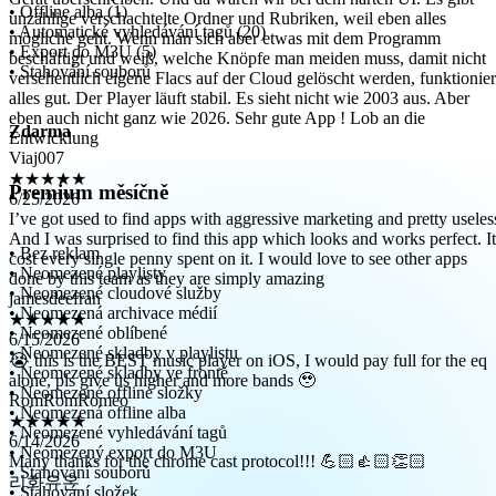
mögliche geht. Wenn man sich aber etwas mit dem Programm
• Offline alba (1)
beschäftigt und weiß, welche Knöpfe man meiden muss, damit nicht
• Automatické vyhledávání tagů (20)
versehentlich eigene Flacs auf der Cloud gelöscht werden, funktionier
• Export do M3U (5)
alles gut. Der Player läuft stabil. Es sieht nicht wie 2003 aus. Aber
• Stahování souborů
eben auch nicht ganz wie 2026. Sehr gute App ! Lob an die
Entwicklung
Viaj007
Zdarma
★★★★★
6/25/2026
I’ve got used to find apps with aggressive marketing and pretty useles
Premium měsíčně
And I was surprised to find this app which looks and works perfect. It
cost every single penny spent on it. I would love to see other apps
done by this team as they are simply amazing
• Bez reklam
jamesdeefran
• Neomezené playlisty
★★★★★
• Neomezené cloudové služby
6/15/2026
• Neomezená archivace médií
😭 this is the BEST music player on iOS, I would pay full for the eq
• Neomezené oblíbené
alone, pls give us higher and more bands 🥹
• Neomezené skladby v playlistu
RomRomRomeo
• Neomezené skladby ve frontě
★★★★★
• Neomezené offline složky
6/14/2026
• Neomezená offline alba
Many thanks for the chrome cast protocol!!! 💪🏻👍🏻👏🏻
• Neomezené vyhledávání tagů
리화유온
• Neomezený export do M3U
★★★★★
• Stahování souborů
6/11/2026
• Stahování složek