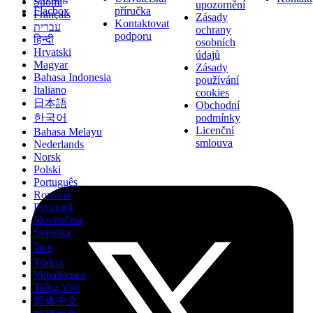
Suomi
upozornění
Flacbox
příručka
Français
Zásady
Kontaktovat
עברית
ochrany
podporu
हिन्दी
osobních
Hrvatski
údajů
Magyar
Zásady
Bahasa Indonesia
používání
Italiano
cookies
日本語
Obchodní
podmínky
한국어
Licenční
Bahasa Melayu
smlouva
Nederlands
Norsk
Polski
Português
Română
Русский
Slovenčina
Svenska
ไทย
Türkçe
Українська
Tiếng Việt
简体中文