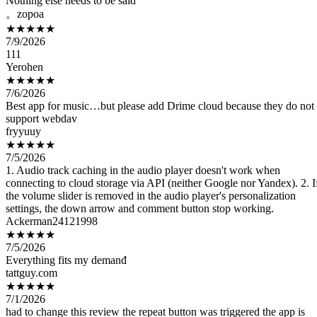
★★★★★
7/9/2026
111
Yerohen
★★★★★
7/6/2026
Best app for music…but please add Drime cloud because they do not
support webdav
fryyuuy
★★★★★
7/5/2026
1. Audio track caching in the audio player doesn't work when
connecting to cloud storage via API (neither Google nor Yandex). 2. I
the volume slider is removed in the audio player's personalization
settings, the down arrow and comment button stop working.
Ackerman24121998
★★★★★
7/5/2026
Everything fits my demanđ
tattguy.com
★★★★★
7/1/2026
had to change this review the repeat button was triggered the app is
perfect no issues! amazing app love it
bajajshsh