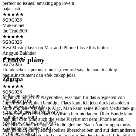
★★★★★
6/29/2026
Mükemmel
the Truth509
★★★★★
6/28/2026
Best Music player on Mac and iPhone I love this bihhh
Anggun Bakhtiar
★★★★★
6/27/2026
Cenové plány
Untuk sekelas pemutar musik,menurut saya ini sudah cukup
bagus,instrument dan efek cukup jelas.
Abdulups
★★★★★
Zdarma
6/26/2026
Inhaltlich bietet der Player alles, was man für das Abspielen von
applefremdem Inhalt benötigt. Flacs kann ich jetzt direkt abspielen
• Obsahuje reklamy
ohne doppelte Ablage als Alac. Man kann seine iCloud-Mediathek gu
• Playlisty (10)
verlinken und bei Bedarf Playlisten herunterladen. Über Bande kann
• Cloudové služby (3)
man auf dem Mac auch die selbe Playlist mit dem iPhone teilen,
• Archivní mediální sbírky (3)
vielleicht meine ich aber auch die gleiche. Nach Änderungen muss
• Oblíbené (1000)
man nämlich die Wiedergabeliste überschreiben und auf dem anderen
• Skladby v playlistu (1000)
Gerät überschreiben. Und da wären wir bei dem harten UI. Es gibt
• Skladby ve frontě (750)
unzählige verschachtelte Ordner und Rubriken, weil eben alles
• Offline složky (1)