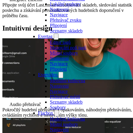
Lokální soubory
Připojte svůj účet Last.fm ke scrobblování skladeb, sledování statistik
Nastavení
poslechu a získávání personalizovaných hudebních doporučení v
Navigace
průběhu času.
Přehrávač zvuku
Připojení
Intuitivní design
Seznamy skladeb
Evertag
Editor tagů
Mapování polí tagů
Místní soubory
Nastavení
Navigace
Připojení
Evervideo
Mediální knihovna
Nastavení
Navigace
Přehrávač médií
Seznamy skladeb
Audio přehrávač
Soubory
Pokročilý hudební přehrávač s opakováním, náhodným přehráváním,
Flacbox
ovládáním rychlosti a nastavením výšky tónu.
Hudební knihovna
Místní soubory
Nastavení