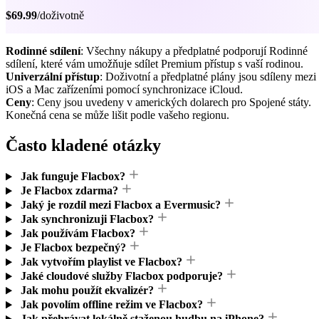
$69.99
/doživotně
Rodinné sdílení
: Všechny nákupy a předplatné podporují Rodinné
sdílení, které vám umožňuje sdílet Premium přístup s vaší rodinou.
Univerzální přístup
: Doživotní a předplatné plány jsou sdíleny mezi
iOS a Mac zařízeními pomocí synchronizace iCloud.
Ceny
: Ceny jsou uvedeny v amerických dolarech pro Spojené státy.
Konečná cena se může lišit podle vašeho regionu.
Často kladené otázky
Jak funguje Flacbox?
Je Flacbox zdarma?
Jaký je rozdíl mezi Flacbox a Evermusic?
Jak synchronizuji Flacbox?
Jak používám Flacbox?
Je Flacbox bezpečný?
Jak vytvořím playlist ve Flacbox?
Jaké cloudové služby Flacbox podporuje?
Jak mohu použít ekvalizér?
Jak povolím offline režim ve Flacbox?
Jak přehrávat lokálně staženou hudbu na iPhone?