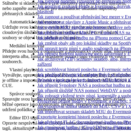
Jak zapnout hudební vizualizér při přehrávání hu
Stáhněte si skladby, alba a celé interprety pro poslech bez internetu,
Jak používat zvukové efekty v Evermusic: dozvuk, 
nebo zapněte audio cache pro automatické ukládání naposledy
hlasitosti
přehraných skladeb.
Jak zapnout a používat přehrávání bez mezer v Ev
Automatická synchronizace
Jak exportovat playlisty z Apple Music a přehráva
Udržujte svou knihovnu automaticky synchronizovanou mezi
Jak vytvořit M3U playlist pro Internet Archive ne
cloudovým úložištěm a lokálními složkami, takže nově přidané
Jak přehrávat hudbu z Mac / PC / Linux / NAS 
soubory se objeví bez jakékoli ruční práce.
Jak přehrávat vlastní hudbu na iPhonu pomocí Ca
Jak změnit obaly alb pro lokální skladby na Spoti
Mediální knihovna
Jak upravit texty písní v audio souborech na iP
Přidejte svou hudbu a organizujte ji automaticky podle alba, interpreta
Jak přenést hudební knihovnu mezi zařízeními v 
interpreta alba, žánru a skladatele pomocí tagů vložených ve vašich
Jak archivovat (ZIP) seznamy skladeb, alba, interp
souborech.
zařízení
Jak scrobblovat historii poslechu z Evermusic neb
Vlastní playlisty
Jak používat dynamické widgety Právě se přehráv
Vytvářejte, upravujte a přeuspořádávejte vlastní playlisty, zpřístupněte
Průvodce krok za krokem: Import vaší knihovny i
je offline a importujte nebo exportujte je ve formátech M3U, M3U8 a
Jak připojit Synology NAS a poslouchat hudbu n
CUE.
Jak připojit úložiště NAS pomocí WebDAV a pos
Správce souborů
Jak zobrazit vložené texty písní, komentáře a s
Spravujte svou hudbu vestavěným správcem souborů, který zvládá
Přehrávání offline hudby v Evermusic a Flacbox: 
běžné operace jako kopírování, přesun, přejmenování a mazání pro
Jak exportovat sbírku skladeb do M3U, CSV a T
udržení pořádku v souborech.
Jak importovat seznam skladeb M3U do Evermusi
Exportujte kompletní historii poslechu z Evermusi
Editor ID3 tagů
Jak přehrávat FLAC (bezztrátovou) hudbu na iPh
Opravte nesprávná nebo chybějící metadata vestavěným editorem ID
Jak streamovat hudbu z iCloud Drive na iPhonu 
tagů, aktualizujte název, interpreta, album, žánr a další během několik