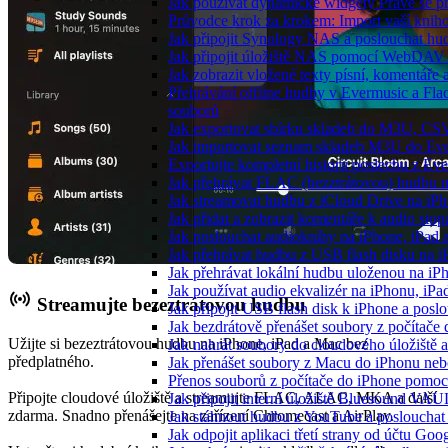
Jak používat dynamické widgety Právě se p
Průvodce krok za krokem: Import vaší knih
Jak připojit Synology NAS a poslouchat h
Jak připojit úložiště NAS pomocí WebDAV 
Jak zobrazit vložené texty písní, komentá
Přehrávání offline hudby v Evermusic a Fla
souborů
Jak exportovat sbírku skladeb do M3U, CS
Jak importovat seznam skladeb M3U do Eve
Exportujte kompletní historii poslechu z Ev
Jak přehrávat FLAC (bezztrátovou) hudbu 
Jak streamovat hudbu z iCloud Drive na i
Jak přidat a zobrazit komentáře k audio st
Jak poslouchat audioknihy na iPhone, iPad
Jak přehrávat hudbu z USB flash disku na 
Jak přehrávat lokální hudbu uloženou na i
Jak používat audio ekvalizér na iPhonu, iP
Streamujte bezeztrátovou hudbu
Jak připojit USB flash disk k iPhone a pos
Jak bezdrátově přenášet soubory z počítač
Užijte si bezeztrátovou hudbu na iPhone, iPad a Mac bez
Jak nahrát soubory do cloudového úložiště a
předplatného.
Jak přenášet soubory z Macu do iPhonu ne
Přenos souborů z počítače do iPhone pomo
Připojte cloudové úložiště a streamujte FLAC, ALAC, MKA a další
Jak připojit interní úložiště Bluesound VAU
zdarma. Snadno přenášejte na zařízení Chromecast a AirPlay.
Jak stáhnout hudbu z YouTube a poslouchat 
Jak odpojit aplikaci třetí strany od účtu Goo