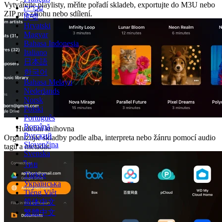
Vytvářejte playlisty, měňte pořadí skladeb, exportujte do M3U nebo
עברית
ZIP pro zálohu nebo sdílení.
हिन्दी
Hrvatski
Magyar
Bahasa Indonesia
Italiano
日本語
한국어
Bahasa Melayu
Nederlands
Norsk
Polski
Português
Română
Hudební knihovna
Русский
Organizujte skladby podle alba, interpreta nebo žánru pomocí audio
Slovenčina
tagů a metadat.
Svenska
ไทย
Türkçe
Українська
Tiếng Việt
简体中文
繁體中文