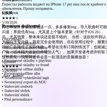
обновления. Прошу исправить.
Li疾风
★★★★☆
$19.99
/rok
5/30/2026
真心希望开发者能重视这一点，多多修复bug，导入歌曲时可能
闪退；界面也有bug，尤其是上个版本更新（针对于iOS 26）
Premium doživotně
后，尤其明显，整体来说还是挺不错的。 当然，这款软件我认
为偏向于专业级，我是完全会使用的，但在使用过程中，频繁
• Bez reklam
现的广告降低了实际体验，希望在没有订阅的情况下，也能减
• Neomezené playlisty
广告（或许能为这款软件增加人气）。如果开发者考虑并听取
• Neomezené cloudové služby
这些意见，我觉得这将会是一款顶流的音频播放器！
• Neomezená archivace médií
Mohnauf
• Neomezené oblíbené
★★★★★
• Neomezené skladby v playlistu
5/26/2026
• Neomezené skladby ve frontě
التطبيق ممتاز
• Neomezené offline složky
• Neomezená offline alba
• Neomezené vyhledávání tagů
• Neomezený export do M3U
• Stahování souborů
• Stahování složek
• Stahování sbírek
• Plná personalizace