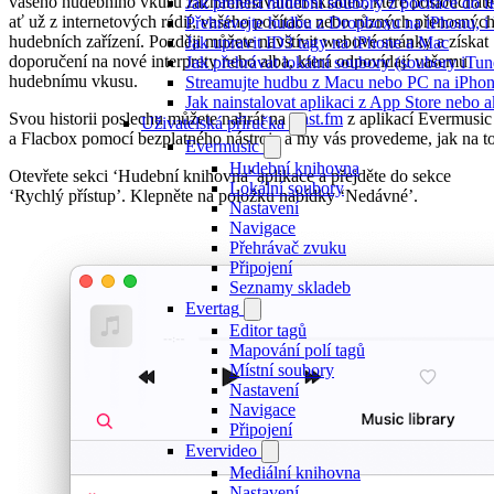
vašeho hudebního vkusu zaznamenáváním skladeb, které posloucháte
Jak přenést hudební soubory z počítače do
ať už z internetových rádií, vašeho počítače nebo různých přenosnýc
Přehrávejte hudbu z Dropboxu na iPhonu, i k
hudebních zařízení. Později můžete navštívit webové stránky a získat
Jak upravit ID3 tagy na iPhone a Mac
doporučení na nové interprety nebo alba, která odpovídají vašemu
Jak přehrávat lokální soubory (soubory iTu
hudebnímu vkusu.
Streamujte hudbu z Macu nebo PC na iPh
Jak nainstalovat aplikaci z App Store nebo
Svou historii poslechu můžete nahrát na
Last.fm
z aplikací Evermusic
Uživatelská příručka
a Flacbox pomocí bezplatného nástroje a my vás provedeme, jak na to
Evermusic
Hudební knihovna
Otevřete sekci ‘Hudební knihovna’ aplikace a přejděte do sekce
Lokální soubory
‘Rychlý přístup’. Klepněte na položku nabídky ‘Nedávné’.
Nastavení
Navigace
Přehrávač zvuku
Připojení
Seznamy skladeb
Evertag
Editor tagů
Mapování polí tagů
Místní soubory
Nastavení
Navigace
Připojení
Evervideo
Mediální knihovna
Nastavení