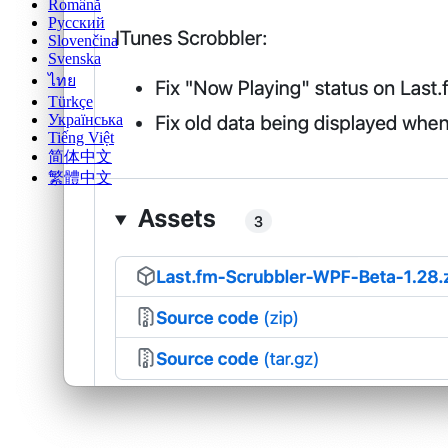
Română
Русский
Slovenčina
Svenska
ไทย
Türkçe
Українська
Tiếng Việt
简体中文
繁體中文