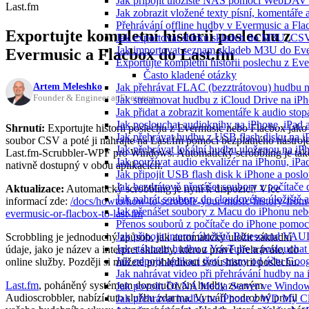
Jak připojit úložiště NAS pomocí WebDAV 
Last.fm
Jak zobrazit vložené texty písní, komentá
Přehrávání offline hudby v Evermusic a Fla
Exportujte kompletní historii poslechu z
Jak exportovat sbírku skladeb do M3U, CS
Jak importovat seznam skladeb M3U do Eve
Evermusic a Flacbox do Last.fm
Exportujte kompletní historii poslechu z Ev
Často kladené otázky
Artem Meleshko
Jak přehrávat FLAC (bezztrátovou) hudbu 
Founder & Engineer at Everappz
Jak streamovat hudbu z iCloud Drive na i
Jak přidat a zobrazit komentáře k audio st
Jak poslouchat audioknihy na iPhone, iPad
Shrnutí:
Exportujte historii poslechu z Evermusic nebo Flacbox jako
Jak přehrávat hudbu z USB flash disku na 
soubor CSV a poté ji nahrajte na Last.fm pomocí bezplatného nástroj
Jak přehrávat lokální hudbu uloženou na i
Last.fm-Scrubbler-WPF pro Windows. Automatický scrobbling je tak
Jak používat audio ekvalizér na iPhonu, iP
nativně dostupný v obou aplikacích.
Jak připojit USB flash disk k iPhone a pos
Jak bezdrátově přenášet soubory z počítač
Aktualizace:
Automatický scrobbling je nyní k dispozici! Více
Jak nahrát soubory do cloudového úložiště a
informací zde:
/docs/howto/how-to-scrobble-your-music-history-from
Jak přenášet soubory z Macu do iPhonu ne
evermusic-or-flacbox-to-last-fm
Přenos souborů z počítače do iPhone pomo
Jak připojit interní úložiště Bluesound VAU
Scrobbling je jednoduchý způsob, jak automaticky uložit základní
Jak stáhnout hudbu z YouTube a poslouchat 
údaje, jako je název a interpret skladby, kterou právě přehráváte, do
Jak odpojit aplikaci třetí strany od účtu Goo
online služby. Později si můžete prohlédnout svou historii poslechu.
Jak nahrávat video při přehrávání hudby na
Last.fm
, poháněný systémem doporučování hudby zvaným
Jak povolit DLNA Media Server ve Windows
Audioscrobbler, nabízí tuto službu zdarma. Vytváří podrobný profil
Jak přehrávat hudbu na iPhone z WD My 