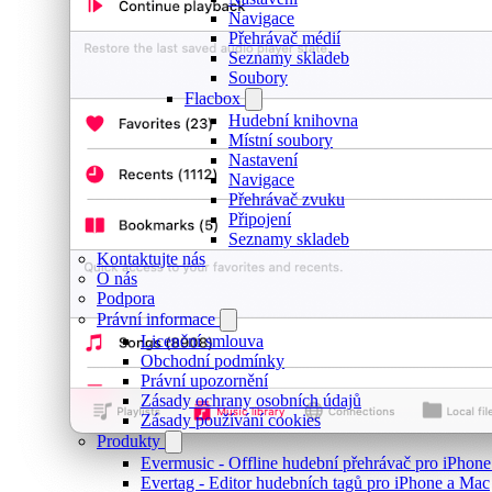
Navigace
Přehrávač médií
Seznamy skladeb
Soubory
Flacbox
Hudební knihovna
Místní soubory
Nastavení
Navigace
Přehrávač zvuku
Připojení
Seznamy skladeb
Kontaktujte nás
O nás
Podpora
Právní informace
Licenční smlouva
Obchodní podmínky
Právní upozornění
Zásady ochrany osobních údajů
Zásady používání cookies
Produkty
Evermusic - Offline hudební přehrávač pro iPhon
Evertag - Editor hudebních tagů pro iPhone a Mac