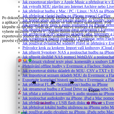
Jak exportovat playlisty z Apple Music a přehrávat je v
Jak vytvořit M3U playlist pro Internet Archive nebo Liv
Jak přehrávat hudbu z Mac / PC / Linux / NAS na iPh
Jak přehrávat vlastní hudbu na iPhonu pomocí CarPlay
Po dokončení exportu jednoduše klepněte na tlačítko ‘Zobrazit soubo
Jak změnit obaly alb pro lokální skladby na Spotify: pod
a aplikace zobrazí vytvořený soubor ve vaší složce dokumentů. Poté
Jak upravit texty písní v audio souborech na iPhone n
klepněte na tlačítko ‘Další akce’ vedle názvu souboru a z nabídky
Jak přenést hudební knihovnu mezi zařízeními v Evermu
vyberte možnost ‘Otevřít v’. Naším dalším krokem je zkopírovat
Jak archivovat (ZIP) seznamy skladeb, alba, interprety a 
exportovaný soubor do vašeho stolního počítače. Můžete to snadno
Jak scrobblovat historii poslechu z Evermusic nebo Flac
provést výběrem možnosti AirDrop z nabídky ‘Otevřít v’.
Jak používat dynamické widgety Právě se přehrává v E
Průvodce krok za krokem: Import vaší knihovny iCloud
Jak připojit Synology NAS a poslouchat hudbu na iPho
Jak připojit úložiště NAS pomocí WebDAV a posloucha
Jak zobrazit vložené texty písní, komentáře a soubory
Přehrávání offline hudby v Evermusic a Flacbox: Stahov
Jak exportovat sbírku skladeb do M3U, CSV a TXT v E
Jak importovat seznam skladeb M3U do Evermusic a Fl
Exportujte kompletní historii poslechu z Evermusic a Fl
Jak přehrávat FLAC (bezztrátovou) hudbu na iPhone
Jak streamovat hudbu z iCloud Drive na iPhonu nebo M
Jak přidat a zobrazit komentáře k audio stopám na iPho
Jak poslouchat audioknihy na iPhone, iPad a Mac pomo
Jak přehrávat hudbu z USB flash disku na iPhone s Eve
Jak přehrávat lokální hudbu uloženou na iPhonu nebo M
Jak používat audio ekvalizér na iPhonu, iPadu nebo Mac