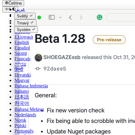
Čeština
عربي
Català
Světlý
Čeština
Tmavý
Dansk
Systém
Deutsch
Ελληνικά
English
Español
Suomi
Français
עברית
हिन्दी
Hrvatski
Magyar
Bahasa Indonesia
Italiano
日本語
한국어
Bahasa Melayu
Nederlands
Norsk
Polski
Português