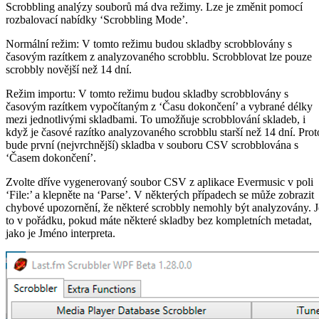
Scrobbling analýzy souborů má dva režimy. Lze je změnit pomocí
rozbalovací nabídky ‘Scrobbling Mode’.
Normální režim: V tomto režimu budou skladby scrobblovány s
časovým razítkem z analyzovaného scrobblu. Scrobblovat lze pouze
scrobbly novější než 14 dní.
Režim importu: V tomto režimu budou skladby scrobblovány s
časovým razítkem vypočítaným z ‘Času dokončení’ a vybrané délky
mezi jednotlivými skladbami. To umožňuje scrobblování skladeb, i
když je časové razítko analyzovaného scrobblu starší než 14 dní. Prot
bude první (nejvrchnější) skladba v souboru CSV scrobblována s
‘Časem dokončení’.
Zvolte dříve vygenerovaný soubor CSV z aplikace Evermusic v poli
‘File:’ a klepněte na ‘Parse’. V některých případech se může zobrazit
chybové upozornění, že některé scrobbly nemohly být analyzovány. J
to v pořádku, pokud máte některé skladby bez kompletních metadat,
jako je Jméno interpreta.