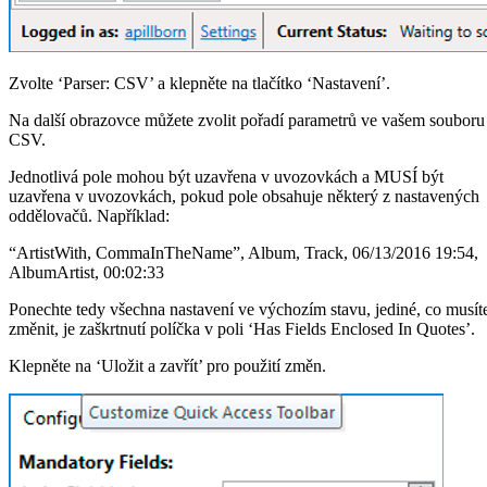
Zvolte ‘Parser: CSV’ a klepněte na tlačítko ‘Nastavení’.
Na další obrazovce můžete zvolit pořadí parametrů ve vašem souboru
CSV.
Jednotlivá pole mohou být uzavřena v uvozovkách a MUSÍ být
uzavřena v uvozovkách, pokud pole obsahuje některý z nastavených
oddělovačů. Například:
“ArtistWith, CommaInTheName”, Album, Track, 06/13/2016 19:54,
AlbumArtist, 00:02:33
Ponechte tedy všechna nastavení ve výchozím stavu, jediné, co musít
změnit, je zaškrtnutí políčka v poli ‘Has Fields Enclosed In Quotes’.
Klepněte na ‘Uložit a zavřít’ pro použití změn.