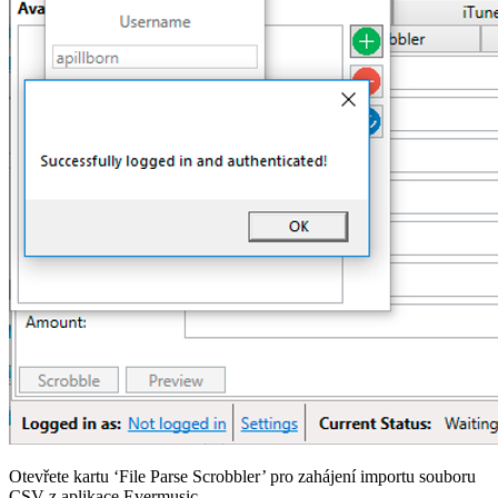
Otevřete kartu ‘File Parse Scrobbler’ pro zahájení importu souboru
CSV z aplikace Evermusic.