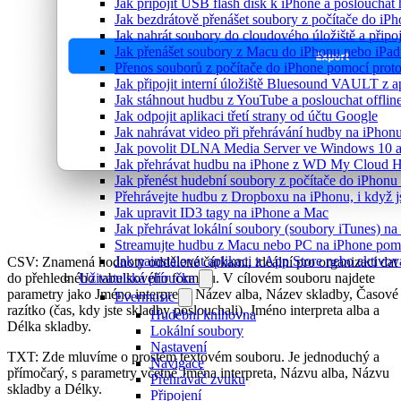
Jak připojit USB flash disk k iPhone a posloucha
Jak bezdrátově přenášet soubory z počítače do i
Jak nahrát soubory do cloudového úložiště a připo
Jak přenášet soubory z Macu do iPhonu nebo iPa
Přenos souborů z počítače do iPhone pomocí pro
Jak připojit interní úložiště Bluesound VAULT z a
Jak stáhnout hudbu z YouTube a poslouchat offlin
Jak odpojit aplikaci třetí strany od účtu Google
Jak nahrávat video při přehrávání hudby na iPhon
Jak povolit DLNA Media Server ve Windows 10 a
Jak přehrávat hudbu na iPhone z WD My Cloud 
Jak přenést hudební soubory z počítače do iPhon
Přehrávejte hudbu z Dropboxu na iPhonu, i když js
Jak upravit ID3 tagy na iPhone a Mac
Jak přehrávat lokální soubory (soubory iTunes) n
Streamujte hudbu z Macu nebo PC na iPhone po
Jak nainstalovat aplikaci z App Store nebo aktiv
CSV: Znamená hodnoty oddělené čárkami, ideální pro organizaci dat
do přehledného tabulkového formátu. V cílovém souboru najdete
Uživatelská příručka
parametry jako Jméno interpreta, Název alba, Název skladby, Časové
Evermusic
razítko (čas, kdy jste skladby poslouchali), Jméno interpreta alba a
Hudební knihovna
Délka skladby.
Lokální soubory
Nastavení
TXT: Zde mluvíme o prostém textovém souboru. Je jednoduchý a
Navigace
přímočarý, s parametry včetně Jména interpreta, Názvu alba, Názvu
Přehrávač zvuku
skladby a Délky.
Připojení