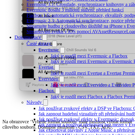
Evermusic 3.1: Crossfade, synchronizace knihovny a zál
Evermusic dosáhl 3 milionů stažení: přehled funkcí
Flacbox 1.6: automatická synchronizace, ekvalizér, po
Evermusic 2.3: Automatická synchronizace, pozice přehr
Streamujte hudbu z cloudového úložiště na iPhone s Eve
Streamování zvuku v iOS pomocí AVAssetResourceLoa
Dokumentace
Časté dotazy
Evermusic
Jaký je rozdíl mezi Evermusic a Flacbox
Jaký je rozdíl mezi Evermusic a Evermusic
Evertag
Jaký je rozdíl mezi Evertag a Evertag Prem
Evervideo
Jaký je rozdíl mezi Evervideo a Evervideo
Flacbox
Jaký je rozdíl mezi Flacbox a Flacbox Pre
Návody
Jak používat zvukové efekty a DSP ve Flacboxu: Co
Jak zapnout hudební vizualizér při přehrávání hu
Jak používat zvukové efekty v Evermusic: dozvuk, 
Na obrazovce ‘Vyberte formát souboru’ máte možnost vybrat formát
Jak zapnout a používat přehrávání bez mezer v Ev
cílového souboru. Dostupné možnosti - CSV, TXT, M3U.
Jak exportovat playlisty z Apple Music a přehráva