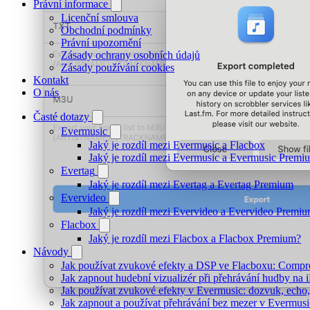
Právní informace
Licenční smlouva
Obchodní podmínky
Právní upozornění
Zásady ochrany osobních údajů
Zásady používání cookies
Kontakt
O nás
Časté dotazy
Evermusic
Jaký je rozdíl mezi Evermusic a Flacbox
Jaký je rozdíl mezi Evermusic a Evermusic Premi
Evertag
Jaký je rozdíl mezi Evertag a Evertag Premium
Evervideo
Jaký je rozdíl mezi Evervideo a Evervideo Premi
Flacbox
Jaký je rozdíl mezi Flacbox a Flacbox Premium?
Návody
Jak používat zvukové efekty a DSP ve Flacboxu: Compress
Jak zapnout hudební vizualizér při přehrávání hudby na
Jak používat zvukové efekty v Evermusic: dozvuk, echo, z
Jak zapnout a používat přehrávání bez mezer v Evermusi