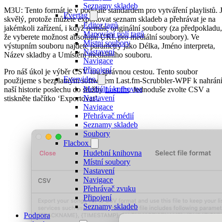
Seznamy skladeb
M3U: Tento formát je v podstatě standardem pro vytváření playlistů. 
Evertag
skvělý, protože můžete exportovat seznam skladeb a přehrávat je na
Editor tagů
jakémkoli zařízení, i když nemáte originální soubory (za předpokladu,
Mapování polí tagů
že vyberete možnost absolutní URL pro mediální soubory). Ve
Místní soubory
výstupním souboru najdete parametry jako Délka, Jméno interpreta,
Nastavení
Název skladby a Umístění mediálního souboru.
Navigace
Připojení
Pro náš úkol je výběr CSV tou správnou cestou. Tento soubor
Evervideo
použijeme s bezplatným softwarem Last.fm-Scrubbler-WPF k nahrán
Mediální knihovna
naší historie poslechu do služby
Last.fm
. Jednoduše zvolte CSV a
Nastavení
stiskněte tlačítko ‘Exportovat’.
Navigace
Přehrávač médií
Seznamy skladeb
Soubory
Flacbox
Hudební knihovna
Místní soubory
Nastavení
Navigace
Přehrávač zvuku
Připojení
Seznamy skladeb
Podpora