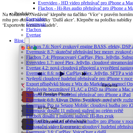
Evervideo - HD video přehrávač pro iPhone a Ma
Flacbox - Hi-Res audio přehrávač pro iPhone a M
Produkty
Na obrazovce ‘Nedávné’ klepněte na tlačítko ‘Více’ v pravém horním
Evervideo
rohu pro aktivaci nabídky ‘Další akce’. Klepněte na položku nabídky
Evermusic
‘Exportovat seznam skladeb’.
Flacbox
Evertag
Blog
Flacbox 7.6: Nový zvukový engine BASS, efekty, DSP a 
Evermusic 8.7: skutečné přehrávání bez mezer, zvukové ef
Flacbox 7.4: Přepracovaný CarPlay, Plex, Jellyfin, Sub
Evervideo 1.7: nové Plex, Jellyfin, cloudové streamování
Evertag 4.2: nová cloudová připojení a vysvětlení nastav
Evermusic 8.6: nový CarPlay, Plex, Jellyfin, SFTP a wid
Nejlepší cloudové hudební přehrávače pro iPhone v roc
Export příspěvků blogu z Wix do Markdown pomocí O
Přehrávejte bezztrátové FLAC a DSD na iPhone a Mac 
Nejlepší cloudový hudební přehrávač pro iPhone a iPad
Evermusic 6.8: Aliyun Drive, Synology, nové styly rozhr
Evermusic Pro na Setapp Mobile: cloudová hudba pro i
Evermusic dosáhl 11 milionů stažení po celém světě
Flacbox dosáhl 1 milionu stažení: Hi-Res zvuk
5 nejlepších aplikací přehrávačů hudby pro iPhone v roc
Propagační video Evermusic: cloudový hudební přehráv
Evermusic 3.6: CarPlay, VoiceOver a další