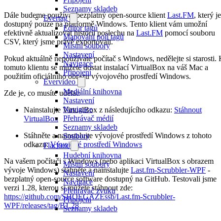
Seznamy skladeb
Dále budeme používat bezplatný open-source klient
Last.FM
, který je
Evertag
dostupný pouze na platformě Windows. Tento klient vám umožní
Editor tagů
efektivně aktualizovat historii poslechu na
Last.FM
pomocí souboru
Mapování polí tagů
CSV, který jsme právě exportovali.
Místní soubory
Nastavení
Pokud aktuálně nepoužíváte počítač s Windows, nedělejte si starosti.
Navigace
tomuto klientu se můžete dostat instalací VirtualBox na váš Mac a
Připojení
použitím oficiálního obrazu vývojového prostředí Windows.
Evervideo
Mediální knihovna
Zde je, co musíte udělat:
Nastavení
Navigace
Nainstalujte VirtualBox z následujícího odkazu:
Stáhnout
Přehrávač médií
VirtualBox
Seznamy skladeb
Stáhněte a nainstalujte vývojové prostředí Windows z tohoto
Soubory
odkazu:
Vývojové prostředí Windows
Flacbox
Hudební knihovna
Na vašem počítači s Windows (nebo aplikaci VirtualBox s obrazem
Místní soubory
vývoje Windows) stáhněte a nainstalujte
Last.fm-Scrubbler-WPF
-
Nastavení
bezplatný open-source software dostupný na GitHub. Testovali jsme
Navigace
verzi 1.28, kterou si můžete stáhnout zde:
Přehrávač zvuku
https://github.com/SHOEGAZEssb/Last.fm-Scrubbler-
Připojení
WPF/releases/tag/B1.28
Seznamy skladeb