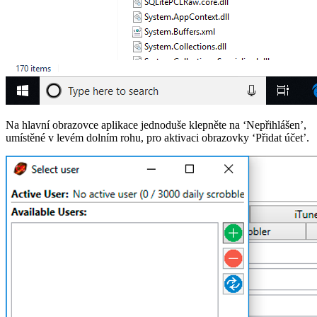
Na hlavní obrazovce aplikace jednoduše klepněte na ‘Nepřihlášen’,
umístěné v levém dolním rohu, pro aktivaci obrazovky ‘Přidat účet’.