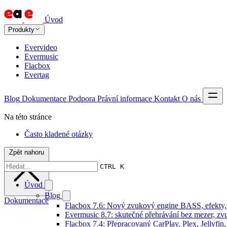
Úvod
Produkty
Evervideo
Evermusic
Flacbox
Evertag
Blog
Dokumentace
Podpora
Právní informace
Kontakt
O nás
Na této stránce
Často kladené otázky
Zpět nahoru
CTRL K
Úvod
Blog
Dokumentace
Flacbox 7.6: Nový zvukový engine BASS, efekty, 
Evermusic 8.7: skutečné přehrávání bez mezer, zvu
Flacbox 7.4: Přepracovaný CarPlay, Plex, Jellyfi