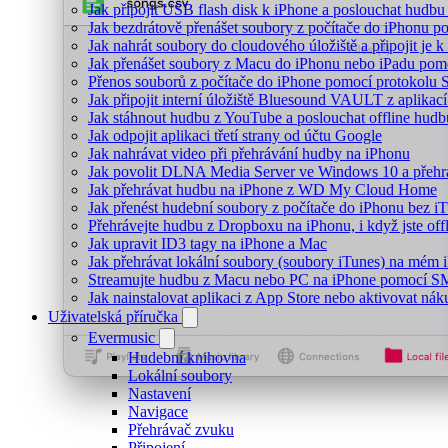
Jak připojit USB flash disk k iPhone a poslouchat hudb
Jak bezdrátově přenášet soubory z počítače do iPhonu 
Jak nahrát soubory do cloudového úložiště a připojit je
Jak přenášet soubory z Macu do iPhonu nebo iPadu pom
Přenos souborů z počítače do iPhone pomocí protokolu
Jak připojit interní úložiště Bluesound VAULT z aplikac
Jak stáhnout hudbu z YouTube a poslouchat offline hudb
Jak odpojit aplikaci třetí strany od účtu Google
Jak nahrávat video při přehrávání hudby na iPhonu
Jak povolit DLNA Media Server ve Windows 10 a přehr
Jak přehrávat hudbu na iPhone z WD My Cloud Home
Jak přenést hudební soubory z počítače do iPhonu bez 
Přehrávejte hudbu z Dropboxu na iPhonu, i když jste off
Jak upravit ID3 tagy na iPhone a Mac
Jak přehrávat lokální soubory (soubory iTunes) na mém 
Streamujte hudbu z Macu nebo PC na iPhone pomocí 
Jak nainstalovat aplikaci z App Store nebo aktivovat ná
Uživatelská příručka
Evermusic
Hudební knihovna
Lokální soubory
Nastavení
Navigace
Přehrávač zvuku
Připojení