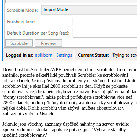
Dříve Last.fm-Scrubbler-WPF neměl denní limit scrobblů. To se nyní
změnilo, protože někteří lidé používali Scrubbler ke scrobblování
tolika skladeb, že to způsobovalo problémy na stránce Last.fm. Limit
scrobblování je aktuálně 2800 scrobblů za den. Když se pokusíte
scrobblovat více, dostanete chybovou zprávu. Existují plány na přidán
‘fronty scrobblování’, takže pokud potřebujete scrobblovat více než
2800 skladeb, budou přidány do fronty a automaticky scrobblovány 
nějaké době. Kolik scrobblů vám zbývá, můžete zkontrolovat v
zobrazení výběru uživatele.
Jakmile jsou všechny záznamy úspěšně nahrány na server, uvidíte
zprávu v dolní části okna aplikace potvrzující: ‘Vybrané skladby
úspěšně scrobblovány.’