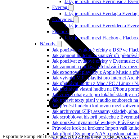
Jaký je rozdíl mezi Evermusic a Eve
Evertag
Jaký je rozdíl mezi Evertag a Everta
Evervideo
Jaký je rozdíl mezi Evervideo a Eve
Flacbox
Jaký je rozdíl mezi Flacbox a Flacb
Návody
Jak používat zvukové efekty a DSP ve Flacbo
Jak zapnout hudební vizualizér při přehráv
Jak používat zvukové efekty v Evermusic: do
Jak zapnout a používat přehrávání bez meze
Jak exportovat playlisty z Apple Music a p
Jak vytvořit M3U playlist pro Internet Arc
Jak přehrávat hudbu z Mac / PC / Linux /
Jak přehrávat vlastní hudbu na iPhonu pom
Jak změnit obaly alb pro lokální skladby na
Jak upravit texty písní v audio souborech
Jak přenést hudební knihovnu mezi zařízen
Jak archivovat (ZIP) seznamy skladeb, alba, 
Jak scrobblovat historii poslechu z Evermus
Jak používat dynamické widgety Právě se p
Průvodce krok za krokem: Import vaší knih
Jak připojit Synology NAS a poslouchat h
Exportujte kompletní historii poslechu z Evermusic a Flacbox do