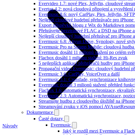
Evervideo 1.7: nové Plex, Jellyfin, cloudové strea
Evertag 4.2: nová cloudová připojení a vysvětlení 
Evermusic 8.6: nový CarPlay, Plex, Jellyfin, SFTP
Nejlepší cloudové hudební přehrávače pro iPhone
Export příspěvků blogu z Wix do Markdown pom
Přehrávejte bezztrátové FLAC a DSD na iPhone 
Nejlepší cloudový hudební přehrávač pro iPhone a
Evermusic 6.8: Aliyun Drive, Synology, nové styl
Evermusic Pro na Setapp Mobile: cloudová hudba
Evermusic dosáhl 11 milionů stažení po celém svě
Flacbox dosáhl 1 milionu stažení: Hi-Res zvuk
5 nejlepších aplikací přehrávačů hudby pro iPhone
Propagační video Evermusic: cloudový hudební p
Evermusic 3.6: CarPlay, VoiceOver a další
Evermusic 3.1: Crossfade, synchronizace knihovny
Evermusic dosáhl 3 milionů stažení: přehled funkc
Flacbox 1.6: automatická synchronizace, ekvaliz
Evermusic 2.3: Automatická synchronizace, pozice
Streamujte hudbu z cloudového úložiště na iPhone
Streamování zvuku v iOS pomocí AVAssetResour
Dokumentace
Časté dotazy
Evermusic
Návody
Jaký je rozdíl mezi Evermusic a Flac