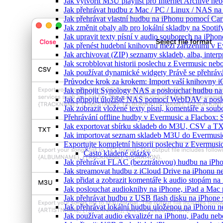
Jak vytvořit M3U playlist pro Internet Archive ne
Jak přehrávat hudbu z Mac / PC / Linux / NAS 
Jak přehrávat vlastní hudbu na iPhonu pomocí Ca
Jak změnit obaly alb pro lokální skladby na Spoti
Jak upravit texty písní v audio souborech na iP
Jak přenést hudební knihovnu mezi zařízeními v 
Jak archivovat (ZIP) seznamy skladeb, alba, interp
Jak scrobblovat historii poslechu z Evermusic neb
Jak používat dynamické widgety Právě se přehráv
Průvodce krok za krokem: Import vaší knihovny i
Jak připojit Synology NAS a poslouchat hudbu n
Jak připojit úložiště NAS pomocí WebDAV a pos
Jak zobrazit vložené texty písní, komentáře a s
Přehrávání offline hudby v Evermusic a Flacbox: 
Jak exportovat sbírku skladeb do M3U, CSV a T
Jak importovat seznam skladeb M3U do Evermusi
Exportujte kompletní historii poslechu z Evermusi
Často kladené otázky
Jak přehrávat FLAC (bezztrátovou) hudbu na iPh
Jak streamovat hudbu z iCloud Drive na iPhonu 
Jak přidat a zobrazit komentáře k audio stopám n
Jak poslouchat audioknihy na iPhone, iPad a Ma
Jak přehrávat hudbu z USB flash disku na iPhone
Jak přehrávat lokální hudbu uloženou na iPhonu 
Jak používat audio ekvalizér na iPhonu, iPadu ne