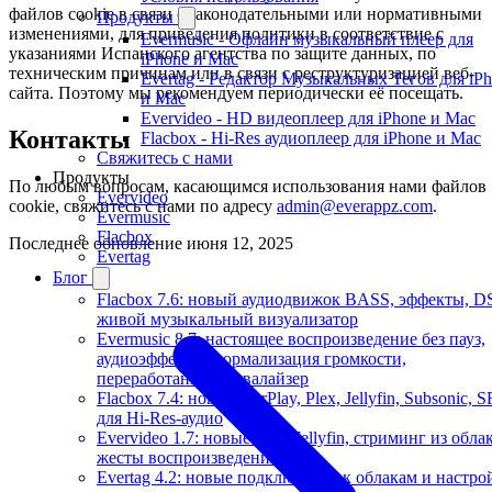
файлов cookie в связи с законодательными или нормативными
Продукты
изменениями, для приведения политики в соответствие с
Evermusic - Офлайн музыкальный плеер для
указаниями Испанского агентства по защите данных, по
iPhone и Mac
техническим причинам или в связи с реструктуризацией веб-
Evertag - Редактор Музыкальных Тегов для iP
сайта. Поэтому мы рекомендуем периодически её посещать.
и Mac
Evervideo - HD видеоплеер для iPhone и Mac
Контакты
Flacbox - Hi-Res аудиоплеер для iPhone и Mac
Свяжитесь с нами
Продукты
По любым вопросам, касающимся использования нами файлов
Evervideo
cookie, свяжитесь с нами по адресу
admin@everappz.com
.
Evermusic
Flacbox
Последнее обновление
июня 12, 2025
Evertag
Блог
Flacbox 7.6: новый аудиодвижок BASS, эффекты, D
живой музыкальный визуализатор
Evermusic 8.7: настоящее воспроизведение без пауз,
аудиоэффекты, нормализация громкости,
переработанный эквалайзер
Flacbox 7.4: новый CarPlay, Plex, Jellyfin, Subsonic, 
для Hi-Res-аудио
Evervideo 1.7: новые Plex, Jellyfin, стриминг из облак
жесты воспроизведения
Evertag 4.2: новые подключения к облакам и настро