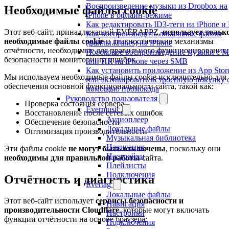
Воспроизведение музыки из Dropbox на
Необходимые файлы cookie
iPhone в офлайн-режиме
Как редактировать ID3-теги на iPhone и
Этот веб-сайт, принадлежащий EVERAPPZ,
использует тольк
Как воспроизводить локальные файлы
необходимые файлы cookie
и диагностические механизмы
(файлы iTunes) на iPhone
отчётности, необходимые для правильного функционирования,
Потоковое воспроизведение музыки с M
безопасности и мониторинга ошибок.
или ПК на iPhone через SMB
Как установить приложение из App Stor
Мы используем необходимые файлы cookie исключительно для
или активировать встроенную покупку 
обеспечения основной функциональности сайта, такой как:
помощью промокода
Руководство пользователя
Проверка состояния сервера
Evermusic
Восстановление после сетевых ошибок
Аудиоплеер
Обеспечение безопасности
Локальные файлы
Оптимизация производительности
Музыкальная библиотека
Навигация
Эти файлы cookie
не могут быть отключены
, поскольку они
Настройки
необходимы для правильной работы
сайта.
Плейлисты
Подключения
Отчётность и диагностика
Evertag
Локальные файлы
Этот веб-сайт использует
сервисы безопасности и
Навигация
производительности Cloudflare
, которые могут включать
Настройки
функции отчётности на основе браузера:
Подключения