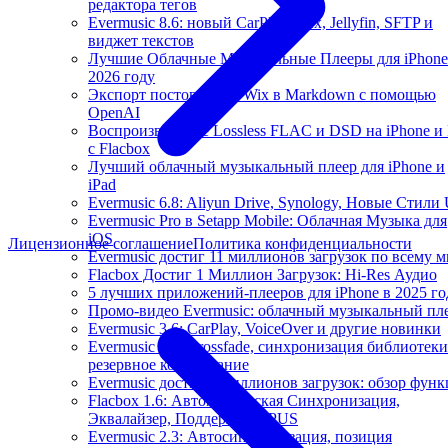
редактора тегов
Evermusic 8.6: новый CarPlay, Plex, Jellyfin, SFTP и
виджет текстов
Лучшие Облачные Музыкальные Плееры для iPhone
2026 году
Экспорт постов блога Wix в Markdown с помощью
OpenAI
Воспроизведение Lossless FLAC и DSD на iPhone и
с Flacbox
Лучший облачный музыкальный плеер для iPhone и
iPad
Evermusic 6.8: Aliyun Drive, Synology, Новые Стили 
Evermusic Pro в Setapp Mobile: Облачная Музыка для
iOS
Лицензионное соглашение
Политика конфиденциальности
Evermusic достиг 11 миллионов загрузок по всему 
Flacbox Достиг 1 Миллион Загрузок: Hi-Res Аудио
5 лучших приложений-плееров для iPhone в 2025 го
Промо-видео Evermusic: облачный музыкальный пл
Evermusic 3.6: CarPlay, VoiceOver и другие новинки
Evermusic 3.1: Crossfade, синхронизация библиотеки
резервное копирование
Evermusic достиг 3 миллионов загрузок: обзор фун
Flacbox 1.6: Автоматическая Синхронизация,
Эквалайзер, Поддержка OPUS
Evermusic 2.3: Автосинхронизация, позиция