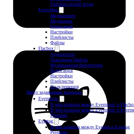
Таблица полей тегов
Evervideo
Медиаплеер
Медиатека
Навигация
Настройки
Плейлисты
Файлы
Flacbox
Аудиоплеер
Локальные файлы
Музыкальная библиотека
Навигация
Настройки
Плейлисты
Подключения
Часто задаваемые вопросы
Evermusic
В чём разница между Evermusic и Flacbo
В чём разница между Evermusic и Evermu
Premium
Evertag
В чём разница между Evertag и Evertag
Premium