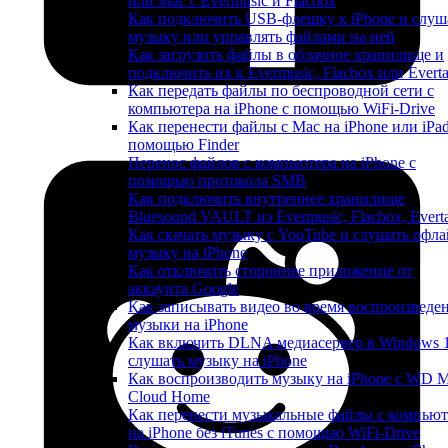
или Mac с Evermusic и Flacbox
Как подключить USB-флешку к iPhone и слуш
музыку или управлять файлами на ней
Как загрузить файлы в облачное хранилище и
подключить их к Evermusic, Flacbox или Evert
Как передать файлы по беспроводной сети с
компьютера на iPhone с помощью WiFi-Drive
Как перенести файлы с Mac на iPhone или iPad
помощью Finder
Перенос файлов с компьютера на iPhone с
помощью протокола SMB
Как подключить внутреннее хранилище
Bluesound VAULT из Evermusic, Flacbox, Evert
Как скачать музыку с YouTube и слушать офла
музыку на iPhone
Как отключить стороннее приложение от
аккаунта Google
Как записывать видео во время воспроизведе
музыки на iPhone
Как включить DLNA медиасервер в Windows 
слушать музыку на iPhone
Как воспроизводить музыку на iPhone с WD 
Cloud Home
Как перенести музыкальные файлы с компьют
на iPhone без iTunes с помощью WiFi-Drive