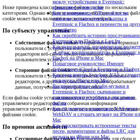
между устройствами в Evermusic:
Ниже приведена классификация файлов cookie по нескольким
пошаговое руководство
категориям. Однако обратите внимание, что один и тот же фай
Как архивировать (ZIP) плейлисты,
cookie может быть включён в несколько категорий.
альбомы, исполнителей и жанры в
Evermusic и Flacbox и перенести на друг
устройство
По субъекту управления
Как скробблить историю прослушивани
Evermusic или Flacbox в Last.fm
Собственные файлы cookie:
Отправляются на терминал
Как использовать динамические видже
пользователя с устройства или домена, управляемого
«Сейчас воспроизводится» в Evermusic 
редактором веб-сайта, предоставляющим запрошенную
Flacbox на iPhone и Mac
пользователем услугу.
Пошаговое руководство: Импорт
библиотеки iCloud в Evermusic и Flacbox
Сторонние файлы cookie:
Отправляются на терминал
Как подключить Synology NAS и слуша
пользователя с устройства или домена, управляемого не
музыку на iPhone или Mac
редактором, а другим субъектом, который обрабатывает
Воспроизведение офлайн-музыки в
данные, полученные через файлы cookie.
Evermusic и Flacbox: скачивание и
синхронизация из облака в локальные
Если файлы cookie устанавливаются с устройства или домена,
файлы
управляемого редактором, но собранная информация
Как подключить хранилище NAS через
управляется третьей стороной, они не считаются собственными
WebDAV и слушать музыку на iPhone и
файлами cookie.
Mac
Как просматривать встроенные тексты
По времени активности
песен, комментарии и файлы LRC для
музыки на iPhone или Mac
Сессионные файлы cookie:
Предназначены для сбора и