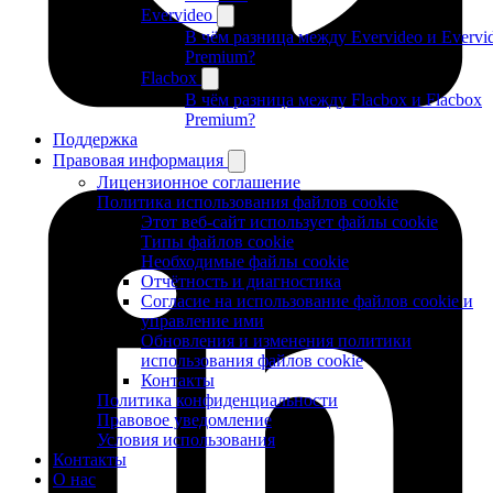
Evervideo
В чём разница между Evervideo и Evervi
Premium?
Flacbox
В чём разница между Flacbox и Flacbox
Premium?
Поддержка
Правовая информация
Лицензионное соглашение
Политика использования файлов cookie
Этот веб-сайт использует файлы cookie
Типы файлов cookie
Необходимые файлы cookie
Отчётность и диагностика
Согласие на использование файлов cookie и
управление ими
Обновления и изменения политики
использования файлов cookie
Контакты
Политика конфиденциальности
Правовое уведомление
Условия использования
Контакты
О нас