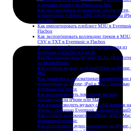
и слушать музыку на iPhone или Mac
Как просматривать встроенные тексты песен,
комментарии и файлы LRC для музыки на iPh
или Mac
Как импортировать плейлист M3U в Evermusi
Flacbox
Как экспортировать коллекцию треков в M3U
CSV и TXT в Evermusic и Flacbox
Экспорт полной истории прослушивания из
Evermusic и Flacbox в Last.fm
Как Воспроизводить Музыку FLAC (Без Поте
на Моём iPhone
Как слушать музыку из iCloud Drive на iPhone
Mac
Как добавлять и просматривать комментарии 
аудиотрекам на iPhone, iPad и Mac с помощью
Evermusic и Flacbox
Как воспроизводить локальную музыку,
хранящуюся на iPhone или Mac
Как воспроизводить музыку с USB-флешки н
iPhone с помощью Evermusic и iXpand от SanD
Как слушать аудиокниги на iPhone, iPad и Mac
помощью Evermusic
Как использовать аудио эквалайзер на iPhone, 