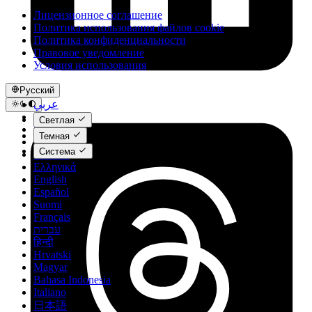
Лицензионное соглашение
Политика использования файлов cookie
Политика конфиденциальности
Правовое уведомление
Условия использования
Русский
عربي
Català
Светлая
Čeština
Темная
Dansk
Система
Deutsch
Ελληνικά
English
Español
Suomi
Français
עברית
हिन्दी
Hrvatski
Magyar
Bahasa Indonesia
Italiano
日本語