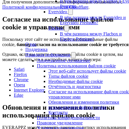
В чём разница между Evertag и Eve
Для получения дополнительной информации ознакомьтесь с
Premium
Политикой конфиденциальности Cloudflare
.
Evervideo
В чём разница между Evervideo и
Согласие на использование файлов
Evervideo Premium?
cookie и управление ими
Flacbox
В чём разница между Flacbox и
Flacbox Premium?
Поскольку этот сайт не использует необязательные файлы
О нас
cookie,
баннер согласия на использование cookie не требуется
Поддержка
Однако, если вы хотите отключить файлы cookie в целом, вы
Правовая информация
можете сделать это в настройках вашего браузера:
Лицензионное соглашение
Политика использования файлов cookie
Safari
Этот веб-сайт использует файлы cookie
Firefox
Типы файлов cookie
Chrome
Необходимые файлы cookie
Opera
Отчётность и диагностика
Internet Explorer
Согласие на использование файлов cooki
Edge
управление ими
Обновления и изменения политики
Обновления и изменения политики
использования файлов cookie
Контакты
использования файлов cookie
Политика конфиденциальности
Правовое уведомление
EVERAPPZ может изменять данную политику использования
Условия использования