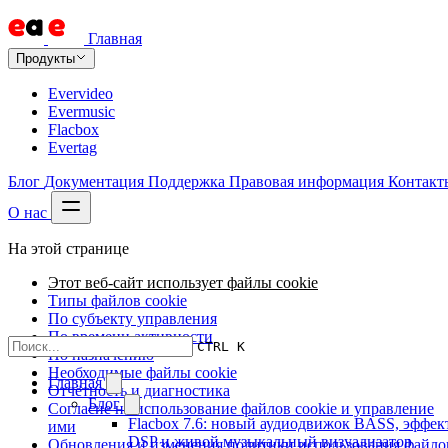
Главная
Продукты
Evervideo
Evermusic
Flacbox
Evertag
Блог
Документация
Поддержка
Правовая информация
Контакт
О нас
На этой странице
Этот веб-сайт использует файлы cookie
Типы файлов cookie
По субъекту управления
По времени активности
CTRL K
По назначению
Необходимые файлы cookie
Главная
Отчётность и диагностика
Блог
Согласие на использование файлов cookie и управление
Flacbox 7.6: новый аудиодвижок BASS, эффек
ими
DSP и живой музыкальный визуализатор
Обновления и изменения политики использования файло