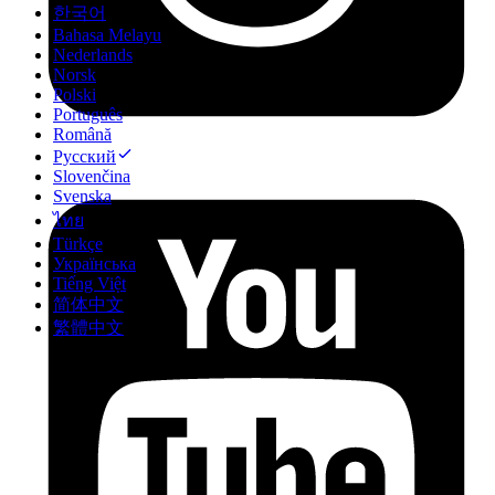
한국어
Bahasa Melayu
Nederlands
Norsk
Polski
Português
Română
Русский
Slovenčina
Svenska
ไทย
Türkçe
Українська
Tiếng Việt
简体中文
繁體中文