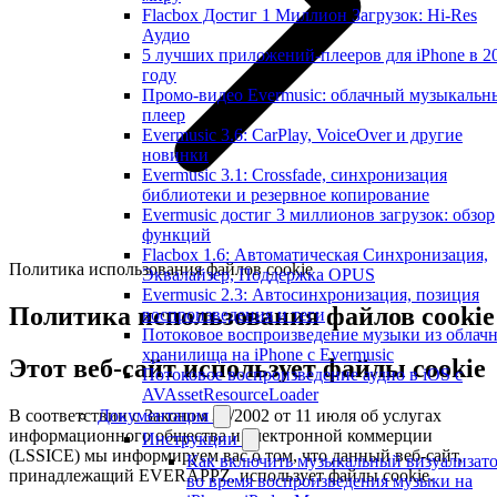
Flacbox Достиг 1 Миллион Загрузок: Hi-Res
Аудио
5 лучших приложений-плееров для iPhone в 2
году
Промо-видео Evermusic: облачный музыкальн
плеер
Evermusic 3.6: CarPlay, VoiceOver и другие
новинки
Evermusic 3.1: Crossfade, синхронизация
библиотеки и резервное копирование
Evermusic достиг 3 миллионов загрузок: обзор
функций
Flacbox 1.6: Автоматическая Синхронизация,
Политика использования файлов cookie
Эквалайзер, Поддержка OPUS
Evermusic 2.3: Автосинхронизация, позиция
Политика использования файлов cookie
воспроизведения и теги
Потоковое воспроизведение музыки из облач
хранилища на iPhone с Evermusic
Этот веб-сайт использует файлы cookie
Потоковое воспроизведение аудио в iOS с
AVAssetResourceLoader
В соответствии с Законом 34/2002 от 11 июля об услугах
Документация
информационного общества и электронной коммерции
Инструкции
(LSSICE) мы информируем вас о том, что данный веб-сайт,
Как включить музыкальный визуализат
принадлежащий EVERAPPZ, использует файлы cookie.
во время воспроизведения музыки на