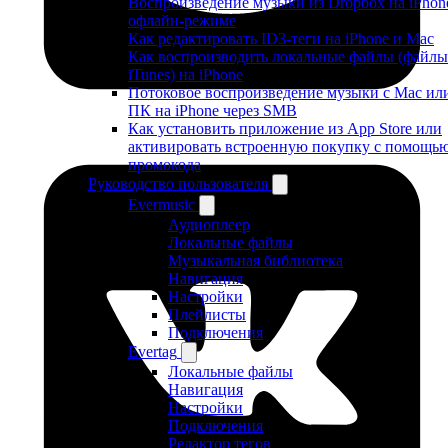
Воспроизведение музыки из Dropbox на iPhon
офлайн-режиме
Как редактировать ID3-теги на iPhone и Mac
Как воспроизводить локальные файлы (файлы
iTunes) на iPhone
Потоковое воспроизведение музыки с Mac ил
ПК на iPhone через SMB
Как установить приложение из App Store или
активировать встроенную покупку с помощь
промокода
Руководство пользователя
Evermusic
Аудиоплеер
Локальные файлы
Музыкальная библиотека
Навигация
Настройки
Плейлисты
Подключения
Evertag
Локальные файлы
Навигация
Настройки
Подключения
Редактор тегов