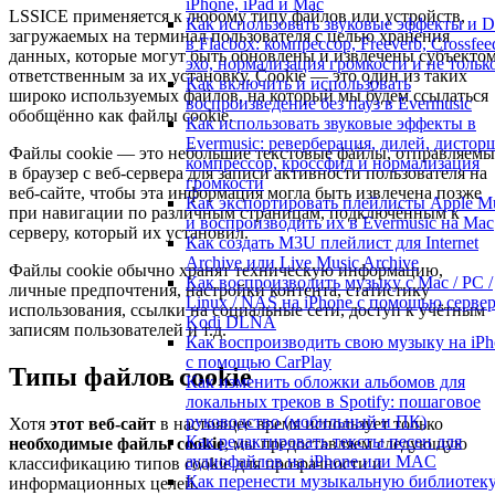
iPhone, iPad и Mac
LSSICE применяется к любому типу файлов или устройств,
Как использовать звуковые эффекты и 
загружаемых на терминал пользователя с целью хранения
в Flacbox: компрессор, Freeverb, Crossfee
данных, которые могут быть обновлены и извлечены субъектом
эхо, нормализация громкости и не тольк
ответственным за их установку. Cookie — это один из таких
Как включить и использовать
широко используемых файлов, на который мы будем ссылаться
воспроизведение без пауз в Evermusic
обобщённо как файлы cookie.
Как использовать звуковые эффекты в
Evermusic: реверберация, дилей, дистор
Файлы cookie — это небольшие текстовые файлы, отправляемы
компрессор, кроссфид и нормализация
в браузер с веб-сервера для записи активности пользователя на
громкости
веб-сайте, чтобы эта информация могла быть извлечена позже
Как экспортировать плейлисты Apple M
при навигации по различным страницам, подключённым к
и воспроизводить их в Evermusic на Mac
серверу, который их установил.
Как создать M3U плейлист для Internet
Archive или Live Music Archive
Файлы cookie обычно хранят техническую информацию,
Как воспроизводить музыку с Mac / PC /
личные предпочтения, настройки контента, статистику
Linux / NAS на iPhone с помощью серве
использования, ссылки на социальные сети, доступ к учётным
Kodi DLNA
записям пользователей и т.д.
Как воспроизводить свою музыку на iPh
с помощью CarPlay
Типы файлов cookie
Как изменить обложки альбомов для
локальных треков в Spotify: пошаговое
руководство (мобильный и ПК)
Хотя
этот веб-сайт
в настоящее время использует только
Как редактировать тексты песен для
необходимые файлы cookie
, мы предоставляем следующую
аудиофайлов на iPhone или MAC
классификацию типов cookie для прозрачности и
Как перенести музыкальную библиотек
информационных целей.