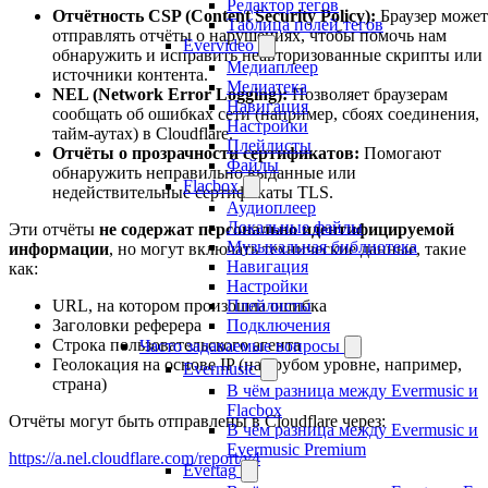
Редактор тегов
Отчётность CSP (Content Security Policy):
Браузер может
Таблица полей тегов
отправлять отчёты о нарушениях, чтобы помочь нам
Evervideo
обнаружить и исправить неавторизованные скрипты или
Медиаплеер
источники контента.
Медиатека
NEL (Network Error Logging):
Позволяет браузерам
Навигация
сообщать об ошибках сети (например, сбоях соединения,
Настройки
тайм-аутах) в Cloudflare.
Плейлисты
Отчёты о прозрачности сертификатов:
Помогают
Файлы
обнаружить неправильно выданные или
Flacbox
недействительные сертификаты TLS.
Аудиоплеер
Локальные файлы
Эти отчёты
не содержат персонально идентифицируемой
Музыкальная библиотека
информации
, но могут включать технические данные, такие
Навигация
как:
Настройки
Плейлисты
URL, на котором произошла ошибка
Подключения
Заголовки реферера
Строка пользовательского агента
Часто задаваемые вопросы
Геолокация на основе IP (на грубом уровне, например,
Evermusic
страна)
В чём разница между Evermusic и
Flacbox
Отчёты могут быть отправлены в Cloudflare через:
В чём разница между Evermusic и
Evermusic Premium
https://a.nel.cloudflare.com/report/v4
Evertag