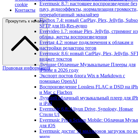
Evermusic 8.7: настоящее воспроизведение без
cookie
пауз, аудиоэффекты, нормализация громкости,
Контакты
переработанный эквалайзер
Flacbox 7.4: новый CarPlay, Plex, Jellyfin, Subso
Прокрутить к началу
SFTP для Hi-Res-аудио
Evervideo 1.7: новые Plex, Jellyfin, стриминг из
облака, жесты воспроизведения
Evertag 4.2: новые подключения к облакам и
настройки редактора тегов
Evermusic 8.6: новый CarPlay, Plex, Jellyfin, SF
виджет текстов
Лучшие Облачные Музыкальные Плееры для
Правовая информация
iPhone в 2026 году
Экспорт постов блога Wix в Markdown с
помощью OpenAI
Воспроизведение Lossless FLAC и DSD на iPh
и Mac с Flacbox
Лучший облачный музыкальный плеер для iP
и iPad
Evermusic 6.8: Aliyun Drive, Synology, Новые
Стили UI
Evermusic Pro в Setapp Mobile: Облачная Музы
для iOS
Evermusic достиг 11 миллионов загрузок по в
миру