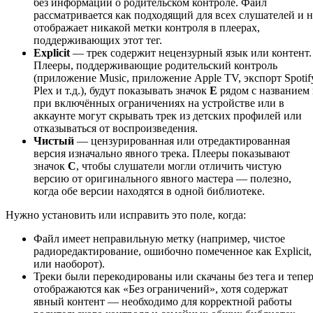
без информации о родительском контроле. Файл
рассматривается как подходящий для всех слушателей и н
отображает никакой метки контроля в плеерах,
поддерживающих этот тег.
Explicit
— трек содержит нецензурный язык или контент.
Плееры, поддерживающие родительский контроль
(приложение Music, приложение Apple TV, экспорт Spotif
Plex и т.д.), будут показывать значок
E
рядом с названием
при включённых ограничениях на устройстве или в
аккаунте могут скрывать трек из детских профилей или
отказываться от воспроизведения.
Чистый
— цензурированная или отредактированная
версия изначально явного трека. Плееры показывают
значок
C
, чтобы слушатели могли отличить чистую
версию от оригинального явного мастера — полезно,
когда обе версии находятся в одной библиотеке.
Нужно установить или исправить это поле, когда:
Файл имеет неправильную метку (например, чистое
радиоредактирование, ошибочно помеченное как Explicit,
или наоборот).
Треки были перекодированы или скачаны без тега и тепе
отображаются как «Без ограничений», хотя содержат
явный контент — необходимо для корректной работы