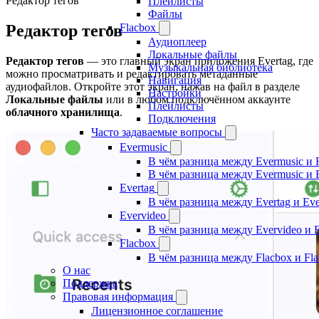
Редактор тегов
Плейлисты
Файлы
Редактор тегов
Flacbox
Аудиоплеер
Локальные файлы
Редактор тегов
— это главный экран приложения Evertag, где
Музыкальная библиотека
можно просматривать и редактировать метаданные
Навигация
аудиофайлов. Откройте этот экран, нажав на файл в разделе
Настройки
Локальные файлы
или в любом подключённом аккаунте
Плейлисты
облачного хранилища
.
Подключения
Часто задаваемые вопросы
Evermusic
В чём разница между Evermusic и 
В чём разница между Evermusic и 
Evertag
В чём разница между Evertag и Eve
Evervideo
В чём разница между Evervideo и 
Flacbox
В чём разница между Flacbox и Fl
О нас
Поддержка
Правовая информация
Лицензионное соглашение