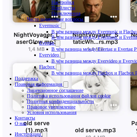
Настройки
Плейлисты
Подключения
Часто задаваемые вопросы
Evermusic
В чём разница между Evermusic и Flacbo
В чём разница между Evermusic и Everm
Evertag
В чём разница между Evertag и Evertag 
Evervideo
В чём разница между Evervideo и Evervi
Flacbox
В чём разница между Flacbox и Flacbox 
Поддержка
Правовая информация
Лицензионное соглашение
Политика использования файлов cookie
Политика конфиденциальности
Правовое уведомление
Условия использования
Контакты
О нас
Инструкции