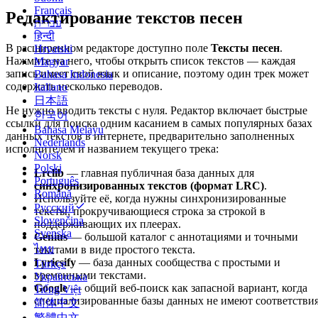
Français
Редактирование текстов песен
עברית
हिन्दी
В расширенном редакторе доступно поле
Тексты песен
.
Hrvatski
Нажмите на него, чтобы открыть список текстов — каждая
Magyar
запись имеет свой язык и описание, поэтому один трек может
Bahasa Indonesia
содержать несколько переводов.
Italiano
日本語
Не нужно вводить тексты с нуля. Редактор включает быстрые
한국어
ссылки для поиска одним касанием в самых популярных базах
Bahasa Melayu
данных текстов в интернете, предварительно заполненных
Nederlands
исполнителем и названием текущего трека:
Norsk
Polski
Lrclib
— главная публичная база данных для
Português
синхронизированных текстов (формат LRC)
.
Română
Используйте её, когда нужны синхронизированные
Русский
тексты, прокручивающиеся строка за строкой в
Slovenčina
поддерживающих их плеерах.
Svenska
Genius
— большой каталог с аннотациями и точными
ไทย
текстами в виде простого текста.
Lyricsify
— база данных сообщества с простыми и
Türkçe
временными текстами.
Українська
Google
— общий веб-поиск как запасной вариант, когда
Tiếng Việt
специализированные базы данных не имеют соответствия
简体中文
繁體中文