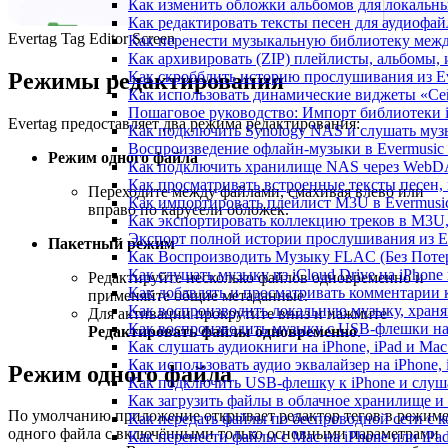
Как изменить обложки альбомов для локальны
Как редактировать тексты песен для аудиофа
Evertag Tag Editor Screen
Как перенести музыкальную библиотеку между
Как архивировать (ZIP) плейлисты, альбомы, 
Режимы редактирования
Как скробблить историю прослушивания из Eve
Как использовать динамические виджеты «Сейч
Пошаговое руководство: Импорт библиотеки iC
Evertag предоставляет два режима редактирования:
Как подключить Synology NAS и слушать муз
Воспроизведение офлайн-музыки в Evermusic 
Режим одного файла
Как подключить хранилище NAS через WebDA
Как просматривать встроенные тексты песен,
Переходите между файлами, смахивая влево или
Как импортировать плейлист M3U в Evermusic
вправо по карусели обложек.
Как экспортировать коллекцию треков в M3U,
Экспорт полной истории прослушивания из Eve
Пакетный режим
Как Воспроизводить Музыку FLAC (Без Потер
Как слушать музыку из iCloud Drive на iPhone
Редактируйте несколько файлов одновременно и
Как добавлять и просматривать комментарии к
применяйте общие метаданные.
Как воспроизводить локальную музыку, храня
Для активации прокрутите вниз и нажмите
Как воспроизводить музыку с USB-флешки на 
Редактировать файлы одновременно
.
Как слушать аудиокниги на iPhone, iPad и Ma
Как использовать аудио эквалайзер на iPhone, 
Режим одного файла
Как подключить USB-флешку к iPhone и слуш
Как загрузить файлы в облачное хранилище и 
По умолчанию приложение открывает редактор тегов в режим
Как передать файлы по беспроводной сети с к
одного файла с включёнными только основными параметрами
Как перенести файлы с Mac на iPhone или iPa