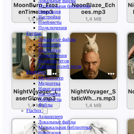
Локальные файлы
Музыкальная библиотека
Навигация
Настройки
Плейлисты
Подключения
Evertag
Локальные файлы
Навигация
Настройки
Подключения
Редактор тегов
Таблица полей тегов
Evervideo
Медиаплеер
Медиатека
Навигация
Настройки
Плейлисты
Файлы
Flacbox
Аудиоплеер
Локальные файлы
Музыкальная библиотека
Навигация