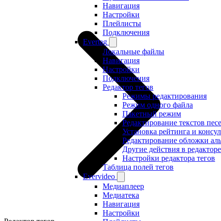
Навигация
Настройки
Плейлисты
Подключения
Evertag
Локальные файлы
Навигация
Настройки
Подключения
Редактор тегов
Режимы редактирования
Режим одного файла
Пакетный режим
Редактирование текстов пес
Установка рейтинга и консу
Редактирование обложки ал
Другие действия в редакторе
Настройки редактора тегов
Таблица полей тегов
Evervideo
Медиаплеер
Медиатека
Навигация
Настройки