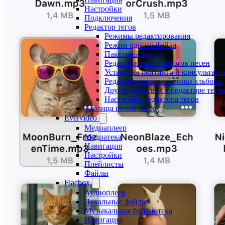
Настройки
Подключения
Редактор тегов
Режимы редактирования
Режим одного файла
Пакетный режим
Редактирование текстов песен
Установка рейтинга и консультати
Редактирование обложки альбома
Другие действия в редакторе тего
Настройки редактора тегов
Таблица полей тегов
Evervideo
Медиаплеер
Медиатека
Навигация
Настройки
Плейлисты
Файлы
Flacbox
Аудиоплеер
Локальные файлы
Музыкальная библиотека
Навигация