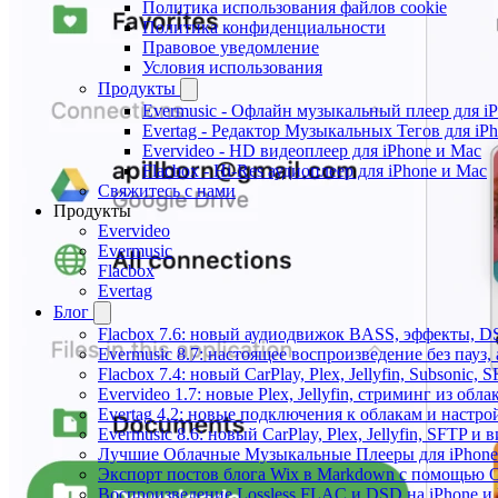
Политика использования файлов cookie
Политика конфиденциальности
Правовое уведомление
Условия использования
Продукты
Evermusic - Офлайн музыкальный плеер для i
Evertag - Редактор Музыкальных Тегов для iP
Evervideo - HD видеоплеер для iPhone и Mac
Flacbox - Hi-Res аудиоплеер для iPhone и Mac
Свяжитесь с нами
Продукты
Evervideo
Evermusic
Flacbox
Evertag
Блог
Flacbox 7.6: новый аудиодвижок BASS, эффекты, D
Evermusic 8.7: настоящее воспроизведение без пауз
Flacbox 7.4: новый CarPlay, Plex, Jellyfin, Subsonic,
Evervideo 1.7: новые Plex, Jellyfin, стриминг из об
Evertag 4.2: новые подключения к облакам и настро
Evermusic 8.6: новый CarPlay, Plex, Jellyfin, SFTP и 
Лучшие Облачные Музыкальные Плееры для iPhone 
Экспорт постов блога Wix в Markdown с помощью 
Воспроизведение Lossless FLAC и DSD на iPhone и 