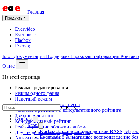
Главная
Продукты
Evervideo
Evermusic
Flacbox
Evertag
Блог
Документация
Поддержка
Правовая информация
Контакт
О нас
На этой странице
Режимы редактирования
Режим одного файла
Пакетный режим
Редактирование текстов песен
CTRL K
Установка рейтинга и консультативного рейтинга
Звёздный рейтинг
Главная
Консультативный рейтинг
Блог
Редактирование обложки альбома
Flacbox 7.6: новый аудиодвижок BASS, эффе
Другие действия в редакторе тегов
Evermusic 8.7: настоящее воспроизведение бе
Автоматический поиск аудиотегов