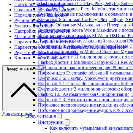
Flacbox 7.4: новый CarPlay, Plex, Jellyfin, Sub
Поиск обложки альбома
Evervideo 1.7: новые Plex, Jellyfin, стриминг 
Сохранить обложку альбома
Evertag 4.2: новые подключения к облакам и н
Нормализовать кодировку
Evermusic 8.6: новый CarPlay, Plex, Jellyfin, S
Ручной поиск тегов
Лучшие Облачные Музыкальные Плееры для iP
Удалить аудиотеги
Экспорт постов блога Wix в Markdown с пом
Настройки редактора тегов
Воспроизведение Lossless FLAC и DSD на iPho
Масштабирование обложки альбома
Лучший облачный музыкальный плеер для iPh
Параметры сохранения тегов
Evermusic 6.8: Aliyun Drive, Synology, Новые 
Параметры обновления метаданных облачных файлов
Evermusic Pro в Setapp Mobile: Облачная Музы
Редактирование онлайн-файлов
Evermusic достиг 11 миллионов загрузок по в
Кнопки главного экрана
Flacbox Достиг 1 Миллион Загрузок: Hi-Res А
5 лучших приложений-плееров для iPhone в 2
Прокрутить к началу
Промо-видео Evermusic: облачный музыкальн
Evermusic 3.6: CarPlay, VoiceOver и другие но
Evermusic 3.1: Crossfade, синхронизация библ
Evermusic достиг 3 миллионов загрузок: обзо
Flacbox 1.6: Автоматическая Синхронизация
Evermusic 2.3: Автосинхронизация, позиция в
Потоковое воспроизведение музыки из облачн
Потоковое воспроизведение аудио в iOS с AVA
Документация
Документация
Инструкции
Как включить музыкальный визуализатор