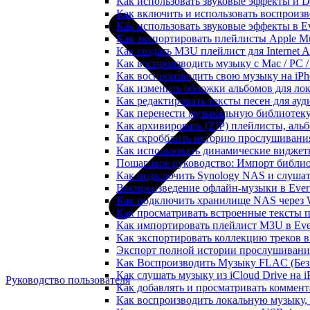
Как использовать звуковые эффекты и DSP
Как включить и использовать воспроизве
Как использовать звуковые эффекты в E
Как экспортировать плейлисты Apple Mu
Как создать M3U плейлист для Internet A
Как воспроизводить музыку с Mac / PC 
Как воспроизводить свою музыку на iPh
Как изменить обложки альбомов для лок
Как редактировать тексты песен для ау
Как перенести музыкальную библиотеку
Как архивировать (ZIP) плейлисты, альб
Как скробблить историю прослушивания 
Как использовать динамические виджеты
Пошаговое руководство: Импорт библиот
Как подключить Synology NAS и слушат
Воспроизведение офлайн-музыки в Everm
Как подключить хранилище NAS через 
Как просматривать встроенные тексты 
Как импортировать плейлист M3U в Ever
Как экспортировать коллекцию треков в
Экспорт полной истории прослушивания 
Как Воспроизводить Музыку FLAC (Без 
Как слушать музыку из iCloud Drive на 
Руководство пользователя
Как добавлять и просматривать коммента
Как воспроизводить локальную музыку,