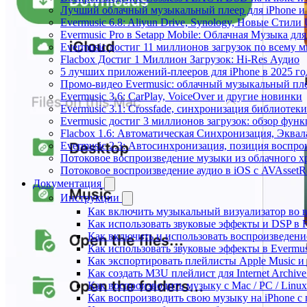
Лучший облачный музыкальный плеер для iPhone и 
Evermusic 6.8: Aliyun Drive, Synology, Новые Стили 
Evermusic Pro в Setapp Mobile: Облачная Музыка для
Evermusic достиг 11 миллионов загрузок по всему 
Flacbox Достиг 1 Миллион Загрузок: Hi-Res Аудио
5 лучших приложений-плееров для iPhone в 2025 го
Промо-видео Evermusic: облачный музыкальный пл
Evermusic 3.6: CarPlay, VoiceOver и другие новинки
Evermusic 3.1: Crossfade, синхронизация библиотек
Evermusic достиг 3 миллионов загрузок: обзор фун
Flacbox 1.6: Автоматическая Синхронизация, Эква
Evermusic 2.3: Автосинхронизация, позиция воспро
Потоковое воспроизведение музыки из облачного хр
Потоковое воспроизведение аудио в iOS с AVAssetR
Документация
Инструкции
Как включить музыкальный визуализатор во в
Как использовать звуковые эффекты и DSP в Fl
Как включить и использовать воспроизведение
Как использовать звуковые эффекты в Evermus
Как экспортировать плейлисты Apple Music и 
Как создать M3U плейлист для Internet Archive
Как воспроизводить музыку с Mac / PC / Lin
Как воспроизводить свою музыку на iPhone с