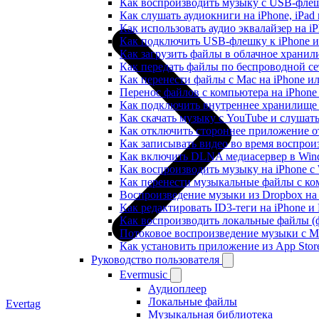
Как воспроизводить музыку с USB-флешк
Как слушать аудиокниги на iPhone, iPad
Как использовать аудио эквалайзер на iP
Как подключить USB-флешку к iPhone и
Как загрузить файлы в облачное хранили
Как передать файлы по беспроводной се
Как перенести файлы с Mac на iPhone ил
Перенос файлов с компьютера на iPhon
Как подключить внутреннее хранилище B
Как скачать музыку с YouTube и слушат
Как отключить стороннее приложение от
Как записывать видео во время воспрои
Как включить DLNA медиасервер в Wind
Как воспроизводить музыку на iPhone 
Как перенести музыкальные файлы с ком
Воспроизведение музыки из Dropbox на
Как редактировать ID3-теги на iPhone и
Как воспроизводить локальные файлы (ф
Потоковое воспроизведение музыки с M
Как установить приложение из App Sto
Руководство пользователя
Evermusic
Аудиоплеер
Локальные файлы
Evertag
Музыкальная библиотека