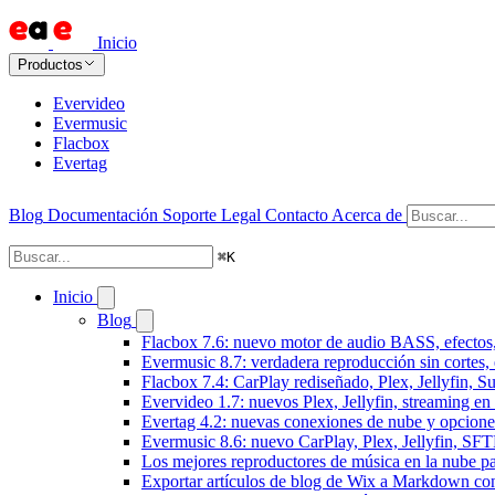
Inicio
Productos
Evervideo
Evermusic
Flacbox
Evertag
Blog
Documentación
Soporte
Legal
Contacto
Acerca de
⌘
K
Inicio
Blog
Flacbox 7.6: nuevo motor de audio BASS, efectos,
Evermusic 8.7: verdadera reproducción sin cortes,
Flacbox 7.4: CarPlay rediseñado, Plex, Jellyfin, 
Evervideo 1.7: nuevos Plex, Jellyfin, streaming en
Evertag 4.2: nuevas conexiones de nube y opciones 
Evermusic 8.6: nuevo CarPlay, Plex, Jellyfin, SFTP
Los mejores reproductores de música en la nube p
Exportar artículos de blog de Wix a Markdown c