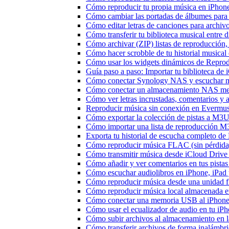
Cómo reproducir tu propia música en iPhon
Cómo cambiar las portadas de álbumes para pi
Cómo editar letras de canciones para archi
Cómo transferir tu biblioteca musical entre 
Cómo archivar (ZIP) listas de reproducción, 
Cómo hacer scrobble de tu historial musica
Cómo usar los widgets dinámicos de Reprod
Guía paso a paso: Importar tu biblioteca de
Cómo conectar Synology NAS y escuchar m
Cómo conectar un almacenamiento NAS me
Cómo ver letras incrustadas, comentarios y
Reproducir música sin conexión en Evermusic
Cómo exportar la colección de pistas a M
Cómo importar una lista de reproducción 
Exporta tu historial de escucha completo de
Cómo reproducir música FLAC (sin pérdida
Cómo transmitir música desde iCloud Drive
Cómo añadir y ver comentarios en tus pista
Cómo escuchar audiolibros en iPhone, iPa
Cómo reproducir música desde una unidad 
Cómo reproducir música local almacenada e
Cómo conectar una memoria USB al iPhone y 
Cómo usar el ecualizador de audio en tu iP
Cómo subir archivos al almacenamiento en l
Cómo transferir archivos de forma inalámbr