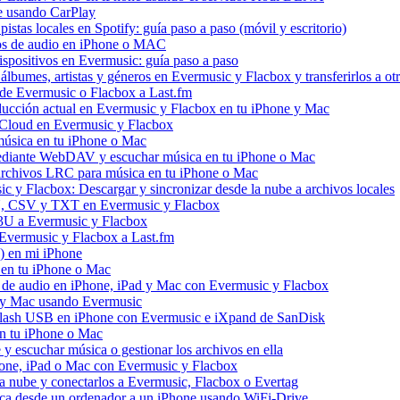
e usando CarPlay
stas locales en Spotify: guía paso a paso (móvil y escritorio)
vos de audio en iPhone o MAC
dispositivos en Evermusic: guía paso a paso
álbumes, artistas y géneros en Evermusic y Flacbox y transferirlos a otr
l de Evermusic o Flacbox a Last.fm
ucción actual en Evermusic y Flacbox en tu iPhone y Mac
 iCloud en Evermusic y Flacbox
úsica en tu iPhone o Mac
diante WebDAV y escuchar música en tu iPhone o Mac
 archivos LRC para música en tu iPhone o Mac
 y Flacbox: Descargar y sincronizar desde la nube a archivos locales
3U, CSV y TXT en Evermusic y Flacbox
M3U a Evermusic y Flacbox
 Evermusic y Flacbox a Last.fm
) en mi iPhone
 en tu iPhone o Mac
s de audio en iPhone, iPad y Mac con Evermusic y Flacbox
d y Mac usando Evermusic
flash USB en iPhone con Evermusic e iXpand de SanDisk
n tu iPhone o Mac
escuchar música o gestionar los archivos en ella
hone, iPad o Mac con Evermusic y Flacbox
a nube y conectarlos a Evermusic, Flacbox o Evertag
ica desde un ordenador a un iPhone usando WiFi-Drive