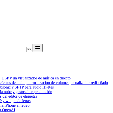
⌘
K
 DSP y un visualizador de música en directo
 efectos de audio, normalización de volumen, ecualizador rediseñado
Subsonic y SFTP para audio Hi-Res
 la nube y gestos de reproducción
del editor de etiquetas
 y widget de letras
ara iPhone en 2026
on OpenAI