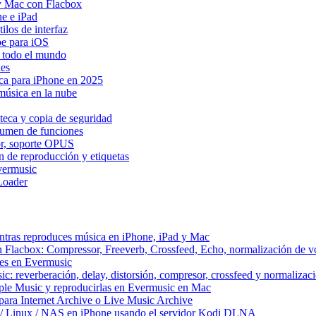
y Mac con Flacbox
ne e iPad
los de interfaz
be para iOS
n todo el mundo
Res
ica para iPhone en 2025
música en la nube
teca y copia de seguridad
esumen de funciones
dor, soporte OPUS
n de reproducción y etiquetas
vermusic
Loader
ntras reproduces música en iPhone, iPad y Mac
n Flacbox: Compressor, Freeverb, Crossfeed, Echo, normalización de 
tes en Evermusic
c: reverberación, delay, distorsión, compresor, crossfeed y normaliza
ple Music y reproducirlas en Evermusic en Mac
ara Internet Archive o Live Music Archive
 / Linux / NAS en iPhone usando el servidor Kodi DLNA