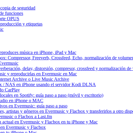
 copia de seguridad
de funciones
porte OPUS
eproducción y etiquetas
ic
reproduces música en iPhone, iPad y Mac
box: Compressor, Freeverb, Crossfeed, Echo, normalización de volume
 Evermusic
erberación, delay, distorsión, compresor, crossfeed y normalización d
sic y reproducirlas en Evermusic en Mac
ternet Archive o Live Music Archive
ux / NAS en iPhone usando el servidor Kodi DLNA
do CarPlay
ocales en Spotify: guía paso a paso (móvil y escritorio)
 audio en iPhone o MAC
itivos en Evermusic: guía paso a paso
, artistas y géneros en Evermusic y Flacbox y transferirlos a otro disp
ermusic o Flacbox a Last.fm
 actual en Evermusic y Flacbox en tu iPhone y Mac
d en Evermusic y Flacbox
en tu iPhone o Mac