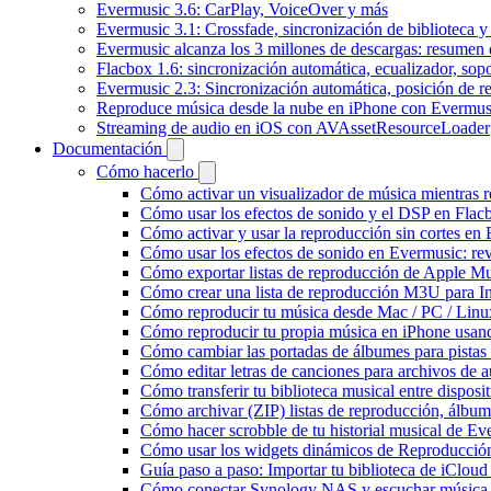
Evermusic 3.6: CarPlay, VoiceOver y más
Evermusic 3.1: Crossfade, sincronización de biblioteca y
Evermusic alcanza los 3 millones de descargas: resumen 
Flacbox 1.6: sincronización automática, ecualizador, so
Evermusic 2.3: Sincronización automática, posición de r
Reproduce música desde la nube en iPhone con Evermus
Streaming de audio en iOS con AVAssetResourceLoader
Documentación
Cómo hacerlo
Cómo activar un visualizador de música mientras 
Cómo usar los efectos de sonido y el DSP en Flac
Cómo activar y usar la reproducción sin cortes en
Cómo usar los efectos de sonido en Evermusic: rev
Cómo exportar listas de reproducción de Apple Mu
Cómo crear una lista de reproducción M3U para In
Cómo reproducir tu música desde Mac / PC / Lin
Cómo reproducir tu propia música en iPhone usan
Cómo cambiar las portadas de álbumes para pistas l
Cómo editar letras de canciones para archivos de
Cómo transferir tu biblioteca musical entre dispos
Cómo archivar (ZIP) listas de reproducción, álbumes
Cómo hacer scrobble de tu historial musical de Ev
Cómo usar los widgets dinámicos de Reproducción
Guía paso a paso: Importar tu biblioteca de iClou
Cómo conectar Synology NAS y escuchar música 