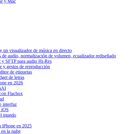
ne y Mac
 un visualizador de música en directo
os de audio, normalización de volumen, ecualizador rediseñado
ic y SFTP para audio Hi-Res
be y gestos de reproducción
itor de etiquetas
get de letras
hone en 2026
nAI
con Flacbox
ad
 interfaz
a iOS
 el mundo
ra iPhone en 2025
 en la nube