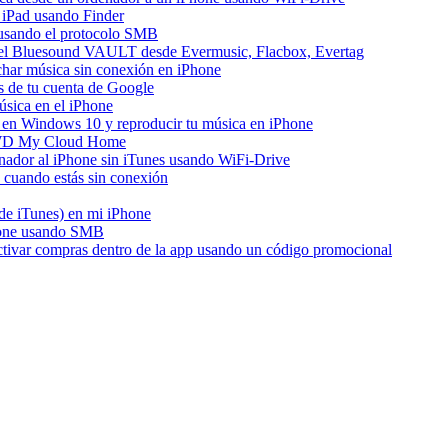
 iPad usando Finder
e usando el protocolo SMB
del Bluesound VAULT desde Evermusic, Flacbox, Evertag
har música sin conexión en iPhone
s de tu cuenta de Google
sica en el iPhone
en Windows 10 y reproducir tu música en iPhone
e WD My Cloud Home
enador al iPhone sin iTunes usando WiFi-Drive
cuando estás sin conexión
 de iTunes) en mi iPhone
hone usando SMB
activar compras dentro de la app usando un código promocional