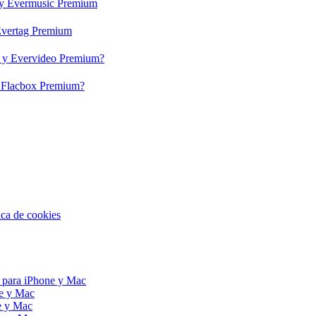
c y Evermusic Premium
 Evertag Premium
eo y Evervideo Premium?
 y Flacbox Premium?
ica de cookies
 para iPhone y Mac
ne y Mac
e y Mac