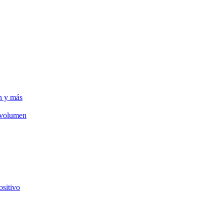
n y más
e volumen
ositivo