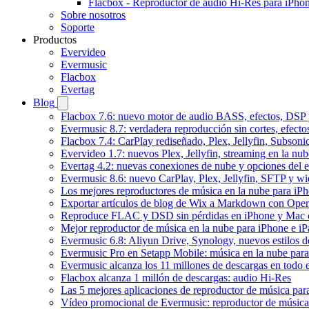
Flacbox - Reproductor de audio Hi-Res para iPho
Sobre nosotros
Soporte
Productos
Evervideo
Evermusic
Flacbox
Evertag
Blog
Flacbox 7.6: nuevo motor de audio BASS, efectos, DSP y
Evermusic 8.7: verdadera reproducción sin cortes, efect
Flacbox 7.4: CarPlay rediseñado, Plex, Jellyfin, Subson
Evervideo 1.7: nuevos Plex, Jellyfin, streaming en la nu
Evertag 4.2: nuevas conexiones de nube y opciones del ed
Evermusic 8.6: nuevo CarPlay, Plex, Jellyfin, SFTP y wid
Los mejores reproductores de música en la nube para iP
Exportar artículos de blog de Wix a Markdown con Ope
Reproduce FLAC y DSD sin pérdidas en iPhone y Mac 
Mejor reproductor de música en la nube para iPhone e iP
Evermusic 6.8: Aliyun Drive, Synology, nuevos estilos de
Evermusic Pro en Setapp Mobile: música en la nube par
Evermusic alcanza los 11 millones de descargas en todo
Flacbox alcanza 1 millón de descargas: audio Hi-Res
Las 5 mejores aplicaciones de reproductor de música pa
Vídeo promocional de Evermusic: reproductor de música