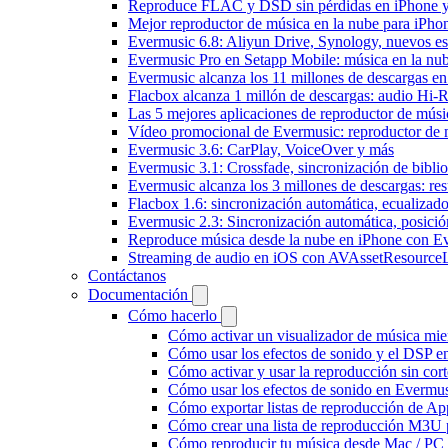
Reproduce FLAC y DSD sin pérdidas en iPhone 
Mejor reproductor de música en la nube para iPho
Evermusic 6.8: Aliyun Drive, Synology, nuevos esti
Evermusic Pro en Setapp Mobile: música en la nu
Evermusic alcanza los 11 millones de descargas e
Flacbox alcanza 1 millón de descargas: audio Hi-
Las 5 mejores aplicaciones de reproductor de mús
Vídeo promocional de Evermusic: reproductor de 
Evermusic 3.6: CarPlay, VoiceOver y más
Evermusic 3.1: Crossfade, sincronización de biblio
Evermusic alcanza los 3 millones de descargas: r
Flacbox 1.6: sincronización automática, ecualiza
Evermusic 2.3: Sincronización automática, posició
Reproduce música desde la nube en iPhone con E
Streaming de audio en iOS con AVAssetResource
Contáctanos
Documentación
Cómo hacerlo
Cómo activar un visualizador de música mie
Cómo usar los efectos de sonido y el DSP e
Cómo activar y usar la reproducción sin cor
Cómo usar los efectos de sonido en Evermusi
Cómo exportar listas de reproducción de Ap
Cómo crear una lista de reproducción M3U p
Cómo reproducir tu música desde Mac / PC