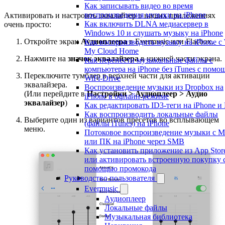
Как записывать видео во время
воспроизведения музыки на iPhone
Активировать и настроить эквалайзер в наших приложениях
Как включить DLNA медиасервер в
очень просто:
Windows 10 и слушать музыку на iPhone
Откройте экран
Аудиоплеера
в Evermusic или Flacbox.
Как воспроизводить музыку на iPhone 
My Cloud Home
Нажмите на
значок эквалайзера
в нижней части экрана.
Как перенести музыкальные файлы с
компьютера на iPhone без iTunes с помо
Переключите тумблер в верхней части для активации
WiFi-Drive
эквалайзера.
Воспроизведение музыки из Dropbox на
(Или перейдите в
Настройки > Аудиоплеер > Аудио
iPhone в офлайн-режиме
эквалайзер
)
Как редактировать ID3-теги на iPhone и
Как воспроизводить локальные файлы
Выберите один из вариантов пресетов во всплывающем
(файлы iTunes) на iPhone
меню.
Потоковое воспроизведение музыки с M
или ПК на iPhone через SMB
Как установить приложение из App Stor
или активировать встроенную покупку 
помощью промокода
Руководство пользователя
Evermusic
Аудиоплеер
Локальные файлы
Музыкальная библиотека