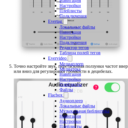
Навигация
Настройки
Плейлисты
Подключения
Evertag
Локальные файлы
Навигация
Настройки
Подключения
Редактор тегов
Таблица полей тегов
Evervideo
Медиаплеер
Точно настройте звук, перетаскивая ползунки частот ввер
Медиатека
или вниз для регулировки громкости в децибелах.
Навигация
Настройки
Плейлисты
Файлы
Flacbox
Аудиоплеер
Локальные файлы
Музыкальная библиотека
Навигация
Настройки
Плейлисты