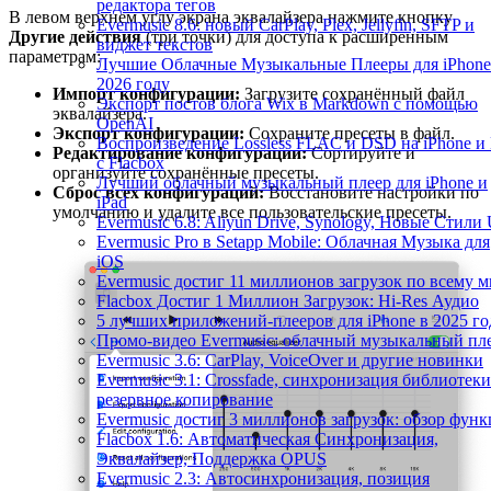
редактора тегов
В левом верхнем углу экрана эквалайзера нажмите кнопку
Evermusic 8.6: новый CarPlay, Plex, Jellyfin, SFTP и
Другие действия
(три точки) для доступа к расширенным
виджет текстов
параметрам:
Лучшие Облачные Музыкальные Плееры для iPhone
2026 году
Импорт конфигурации:
Загрузите сохранённый файл
Экспорт постов блога Wix в Markdown с помощью
эквалайзера.
OpenAI
Экспорт конфигурации:
Сохраните пресеты в файл.
Воспроизведение Lossless FLAC и DSD на iPhone и
Редактирование конфигурации:
Сортируйте и
с Flacbox
организуйте сохранённые пресеты.
Лучший облачный музыкальный плеер для iPhone и
Сброс всех конфигураций:
Восстановите настройки по
iPad
умолчанию и удалите все пользовательские пресеты.
Evermusic 6.8: Aliyun Drive, Synology, Новые Стили 
Evermusic Pro в Setapp Mobile: Облачная Музыка для
iOS
Evermusic достиг 11 миллионов загрузок по всему 
Flacbox Достиг 1 Миллион Загрузок: Hi-Res Аудио
5 лучших приложений-плееров для iPhone в 2025 го
Промо-видео Evermusic: облачный музыкальный пл
Evermusic 3.6: CarPlay, VoiceOver и другие новинки
Evermusic 3.1: Crossfade, синхронизация библиотеки
резервное копирование
Evermusic достиг 3 миллионов загрузок: обзор фун
Flacbox 1.6: Автоматическая Синхронизация,
Эквалайзер, Поддержка OPUS
Evermusic 2.3: Автосинхронизация, позиция