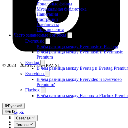
Локальные файлы
Музыкальная библиотека
Навигация
Настройки
Плейлисты
Подключения
Часто задаваемые вопросы
Evermusic
В чём разница между Evermusic и Flacbox
В чём разница между Evermusic и Evermusic
Premium
Evertag
© 2023 - 2026 EVERAPPZ SL
В чём разница между Evertag и Evertag Premiu
Evervideo
В чём разница между Evervideo и Evervideo
Premium?
Flacbox
В чём разница между Flacbox и Flacbox Premi
Русский
عربي
Català
Светлая
Čeština
Темная
Dansk