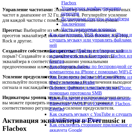
Flacbox
Управление конфигурациями
Управление частотами:
Эквалайзер охватывает 10 различных
пресетов
частот в диапазоне от 32 Гц до 16 кГц. Регулируйте усиление
Встроенные пресеты эквалайзера
для каждой частоты с помощью интуитивных ползунков.
Заключение
Часто задаваемые вопросы
Пресеты:
Выбирайте из множества предустановленных
Как подключить USB-флешку к iPhone и
пресетов эквалайзера, включая Acoustic, Bass Booster, Hip-Hop,
слушать музыку или управлять файлами
Rock и другие.
ней
Как загрузить файлы в облачное храни
Создавайте собственные пресеты:
Чувствуете творческий
и подключить их к Evermusic, Flacbox и
порыв? Создавайте и сохраняйте собственные пресеты
Evertag
эквалайзера в соответствии с вашими уникальными
Как передать файлы по беспроводной се
предпочтениями или аудиооборудованием.
компьютера на iPhone с помощью WiFi-D
Усиление предусилителя:
Если треку не хватает громкости,
Как перенести файлы с Mac на iPhone и
используйте ползунок предусилителя для увеличения выходно
iPad с помощью Finder
сигнала и наслаждайтесь более громким и чистым звуком.
Перенос файлов с компьютера на iPhone
помощью протокола SMB
Индикаторы уровня звука:
Во время воспроизведения песни
Как подключить внутреннее хранилище
вы можете проверять индикаторы выходного уровня и
Bluesound VAULT из Evermusic, Flacbox,
соответственно регулировать усиление предусилителя.
Evertag
Как скачать музыку с YouTube и слушат
Активация эквалайзера в Evermusic и
офлайн-музыку на iPhone
Как отключить стороннее приложение о
Flacbox
аккаунта Google