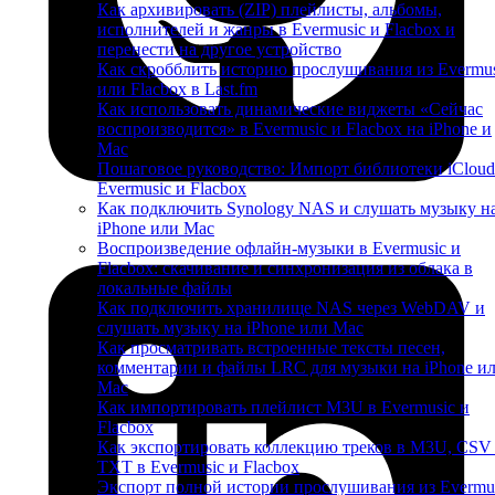
Как архивировать (ZIP) плейлисты, альбомы,
исполнителей и жанры в Evermusic и Flacbox и
перенести на другое устройство
Как скробблить историю прослушивания из Evermus
или Flacbox в Last.fm
Как использовать динамические виджеты «Сейчас
воспроизводится» в Evermusic и Flacbox на iPhone и
Mac
Пошаговое руководство: Импорт библиотеки iCloud
Evermusic и Flacbox
Как подключить Synology NAS и слушать музыку н
iPhone или Mac
Воспроизведение офлайн-музыки в Evermusic и
Flacbox: скачивание и синхронизация из облака в
локальные файлы
Как подключить хранилище NAS через WebDAV и
слушать музыку на iPhone или Mac
Как просматривать встроенные тексты песен,
комментарии и файлы LRC для музыки на iPhone и
Mac
Как импортировать плейлист M3U в Evermusic и
Flacbox
Как экспортировать коллекцию треков в M3U, CSV
TXT в Evermusic и Flacbox
Экспорт полной истории прослушивания из Evermu