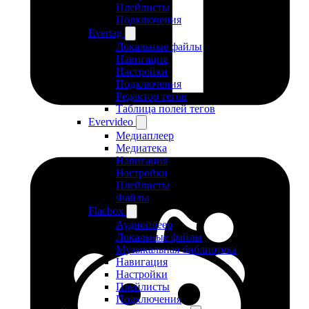
Плейлисты
Подключения
Evertag
Локальные файлы
Навигация
Настройки
Подключения
Редактор тегов
Таблица полей тегов
Evervideo
Медиаплеер
Медиатека
Навигация
Настройки
Плейлисты
Файлы
Flacbox
Аудиоплеер
Локальные файлы
Музыкальная библиотека
Навигация
Настройки
Плейлисты
Подключения