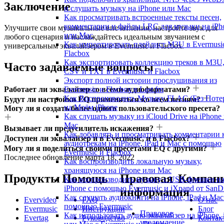
Заключение
и слушать музыку на iPhone или Mac
Как просматривать встроенные тексты песен,
комментарии и файлы LRC для музыки на iPh
Улучшите свои музыкальные впечатления, настройте звук для
или Mac
любого сценария и наслаждайтесь идеальным звучанием с
Как импортировать плейлист M3U в Evermusi
универсальным эквалайзером в Evermusic и Flacbox.
Flacbox
Как экспортировать коллекцию треков в M3U
Часто задаваемые вопросы
CSV и TXT в Evermusic и Flacbox
Экспорт полной истории прослушивания из
Evermusic и Flacbox в Last.fm
Работает ли эквалайзер со всеми аудиоформатами?
Как Воспроизводить Музыку FLAC (Без Поте
Будут ли настройки EQ применяться ко всем песням?
на Моём iPhone
Могу ли я создать более одного пользовательского пресета?
Как слушать музыку из iCloud Drive на iPhone
Mac
Вызывает ли предусилитель искажения?
Как добавлять и просматривать комментарии 
Доступен ли эквалайзер и в Evermusic, и в Flacbox?
аудиотрекам на iPhone, iPad и Mac с помощью
Могу ли я поделиться своими пресетами EQ с другими?
Evermusic и Flacbox
Последнее обновление
марта 18, 2022
Как воспроизводить локальную музыку,
хранящуюся на iPhone или Mac
Продукты
Помощь
Правовая
Компан
Как воспроизводить музыку с USB-флешки н
iPhone с помощью Evermusic и iXpand от SanD
информация
Как слушать аудиокниги на iPhone, iPad и Mac
Evervideo
FAQ
О нас
помощью Evermusic
Evermusic
Инструкции
Блог
Правовое
Как использовать аудио эквалайзер на iPhone, 
Evertag
Руководство
Контак
уведомление