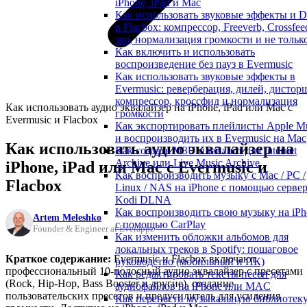
iPhone, iPad и Mac
Как использовать звуковые эффекты и 
в Flacbox: компрессор, Freeverb, Crossfee
эхо, нормализация громкости и не тольк
Как включить и использовать
воспроизведение без пауз в Evermusic
Как использовать звуковые эффекты в
Evermusic: реверберация, дилей, дистор
компрессор, кроссфид и нормализация
Как использовать аудио эквалайзер на iPhone, iPad или Mac с
громкости
Evermusic и Flacbox
Как экспортировать плейлисты Apple M
и воспроизводить их в Evermusic на Mac
Как использовать аудио эквалайзер на
Как создать M3U плейлист для Internet
Archive или Live Music Archive
iPhone, iPad или Mac с Evermusic и
Как воспроизводить музыку с Mac / PC /
Flacbox
Linux / NAS на iPhone с помощью серве
Kodi DLNA
Как воспроизводить свою музыку на iPh
Artem Meleshko
с помощью CarPlay
Founder & Engineer at Everappz
Как изменить обложки альбомов для
локальных треков в Spotify: пошаговое
Краткое содержание:
Evermusic и Flacbox включают
руководство (мобильный и ПК)
профессиональный 10-полосный аудио эквалайзер с пресетами
Как редактировать тексты песен для
(Rock, Hip-Hop, Bass Booster и другие), создание
аудиофайлов на iPhone или MAC
пользовательских пресетов и предусилитель для усиления
Как перенести музыкальную библиотек