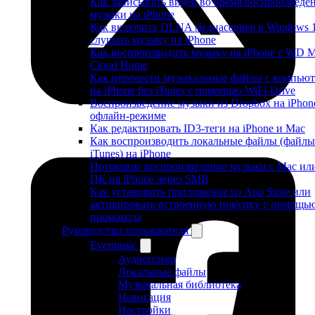
Как записывать видео во время воспроизведе
музыки на iPhone
Как включить DLNA медиасервер в Windows 
слушать музыку на iPhone
Как воспроизводить музыку на iPhone с WD 
Cloud Home
Как перенести музыкальные файлы с компьют
на iPhone без iTunes с помощью WiFi-Drive
Воспроизведение музыки из Dropbox на iPhon
офлайн-режиме
Как редактировать ID3-теги на iPhone и Mac
Как воспроизводить локальные файлы (файлы
iTunes) на iPhone
Потоковое воспроизведение музыки с Mac ил
ПК на iPhone через SMB
Как установить приложение из App Store или
активировать встроенную покупку с помощь
промокода
Руководство пользователя
Evermusic
Аудиоплеер
Локальные файлы
Музыкальная библиотека
Навигация
Настройки