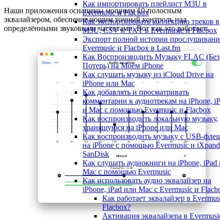
Как импортировать плейлист M3U в
Наши приложения оснащены мощным 10-полосным
Evermusic и Flacbox
эквалайзером, обеспечивающим точный контроль над
Как экспортировать коллекцию треков в
определёнными звуковыми частотами. Вот как это работает:
M3U, CSV и TXT в Evermusic и Flacbox
Экспорт полной истории прослушивани
Evermusic и Flacbox в Last.fm
Как Воспроизводить Музыку FLAC (Без
Потерь) на Моём iPhone
Как слушать музыку из iCloud Drive на
iPhone или Mac
Как добавлять и просматривать
комментарии к аудиотрекам на iPhone, i
и Mac с помощью Evermusic и Flacbox
Как воспроизводить локальную музыку,
хранящуюся на iPhone или Mac
Как воспроизводить музыку с USB-фле
на iPhone с помощью Evermusic и iXpand
SanDisk
Как слушать аудиокниги на iPhone, iPad 
Mac с помощью Evermusic
Как использовать аудио эквалайзер на
iPhone, iPad или Mac с Evermusic и Flacb
Как работает эквалайзер в Evermus
Flacbox?
Активация эквалайзера в Evermusi