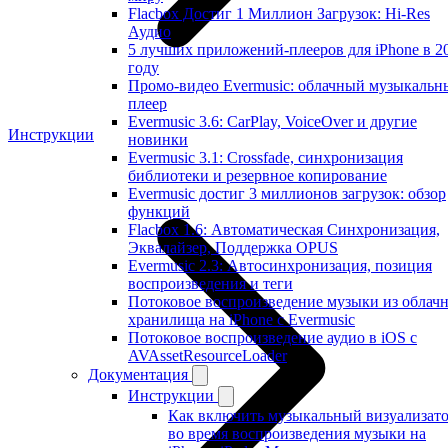
Flacbox Достиг 1 Миллион Загрузок: Hi-Res
Аудио
5 лучших приложений-плееров для iPhone в 2
году
Промо-видео Evermusic: облачный музыкальн
плеер
Evermusic 3.6: CarPlay, VoiceOver и другие
Инструкции
новинки
Evermusic 3.1: Crossfade, синхронизация
библиотеки и резервное копирование
Evermusic достиг 3 миллионов загрузок: обзор
функций
Flacbox 1.6: Автоматическая Синхронизация,
Эквалайзер, Поддержка OPUS
Evermusic 2.3: Автосинхронизация, позиция
воспроизведения и теги
Потоковое воспроизведение музыки из облач
хранилища на iPhone с Evermusic
Потоковое воспроизведение аудио в iOS с
AVAssetResourceLoader
Документация
Инструкции
Как включить музыкальный визуализат
во время воспроизведения музыки на