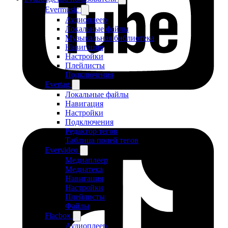
Evermusic
Аудиоплеер
Локальные файлы
Музыкальная библиотека
Навигация
Настройки
Плейлисты
Подключения
Evertag
Локальные файлы
Навигация
Настройки
Подключения
Редактор тегов
Таблица полей тегов
Evervideo
Медиаплеер
Медиатека
Навигация
Настройки
Плейлисты
Файлы
Flacbox
Аудиоплеер