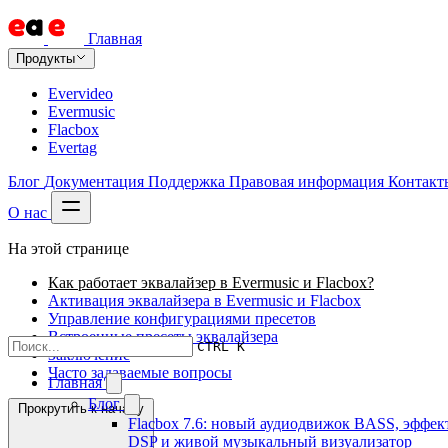
Главная
Продукты
Evervideo
Evermusic
Flacbox
Evertag
Блог
Документация
Поддержка
Правовая информация
Контакт
О нас
На этой странице
Как работает эквалайзер в Evermusic и Flacbox?
Активация эквалайзера в Evermusic и Flacbox
Управление конфигурациями пресетов
Встроенные пресеты эквалайзера
CTRL K
Заключение
Часто задаваемые вопросы
Главная
Блог
Прокрутить к началу
Flacbox 7.6: новый аудиодвижок BASS, эффек
DSP и живой музыкальный визуализатор