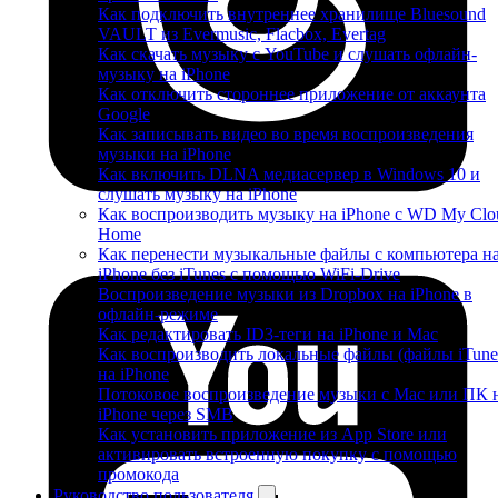
Как подключить внутреннее хранилище Bluesound
VAULT из Evermusic, Flacbox, Evertag
Как скачать музыку с YouTube и слушать офлайн-
музыку на iPhone
Как отключить стороннее приложение от аккаунта
Google
Как записывать видео во время воспроизведения
музыки на iPhone
Как включить DLNA медиасервер в Windows 10 и
слушать музыку на iPhone
Как воспроизводить музыку на iPhone с WD My Clo
Home
Как перенести музыкальные файлы с компьютера н
iPhone без iTunes с помощью WiFi-Drive
Воспроизведение музыки из Dropbox на iPhone в
офлайн-режиме
Как редактировать ID3-теги на iPhone и Mac
Как воспроизводить локальные файлы (файлы iTune
на iPhone
Потоковое воспроизведение музыки с Mac или ПК 
iPhone через SMB
Как установить приложение из App Store или
активировать встроенную покупку с помощью
промокода
Руководство пользователя