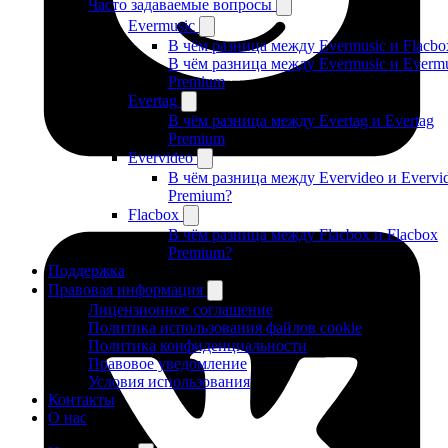
Часто задаваемые вопросы
Evermusic
В чём разница между Evermusic и Flacbo
В чём разница между Evermusic и Evermu
Premium
Evertag
В чём разница между Evertag и Evertag
Premium
Evervideo
В чём разница между Evervideo и Evervi
Premium?
Flacbox
В чём разница между Flacbox и Flacbox
Premium?
Поддержка
Правовая информация
Лицензионное соглашение
Политика использования файлов cookie
Политика конфиденциальности
Правовое уведомление
Условия использования
Контакты
О нас