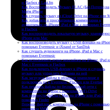
и Flacbox в Last.fm
Как Воспроизводить Музыку FLAC (Без Потерь) на
Моём iPhone
Как слушать музыку из iCloud Drive на iPhone или 
Как добавлять и просматривать комментарии к
аудиотрекам на iPhone, iPad и Mac с помощью Everm
и Flacbox
Как воспроизводить локальную музыку, хранящуюс
iPhone или Mac
Как воспроизводить музыку с USB-флешки на iPhon
помощью Evermusic и iXpand от SanDisk
Как слушать аудиокниги на iPhone, iPad и Mac с
помощью Evermusic
Как использовать аудио эквалайзер на iPhone, iPad 
Mac с Evermusic и Flacbox
Как подключить USB-флешку к iPhone и слушать
музыку или управлять файлами на ней
Как загрузить файлы в облачное хранилище и
подключить их к Evermusic, Flacbox или Evertag
Как передать файлы по беспроводной сети с
компьютера на iPhone с помощью WiFi-Drive
Как перенести файлы с Mac на iPhone или iPad с
помощью Finder
Перенос файлов с компьютера на iPhone с помощью
протокола SMB