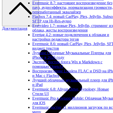
Evermusic 8.7: настоящее воспроизведение без
пауз, аудиоэффекты, нормализация громкости,
переработанный эквалайзер
Flacbox 7.4: новый CarPlay, Plex, Jellyfin, Subso
SFTP для Hi-Res-аудио
Evervideo 1.7: новые Plex, Jellyfin, стриминг из
Документация
облака, жесты воспроизведения
Evertag 4.2: новые подключения к облакам и
настройки редактора тегов
Evermusic 8.6: новый CarPlay, Plex, Jellyfin, SF
виджет текстов
Лучшие Облачные Музыкальные Плееры для
iPhone в 2026 году
Экспорт постов блога Wix в Markdown с
помощью OpenAI
Воспроизведение Lossless FLAC и DSD на iPh
и Mac с Flacbox
Лучший облачный музыкальный плеер для iP
и iPad
Evermusic 6.8: Aliyun Drive, Synology, Новые
Стили UI
Evermusic Pro в Setapp Mobile: Облачная Музы
для iOS
Evermusic достиг 11 миллионов загрузок по в
миру