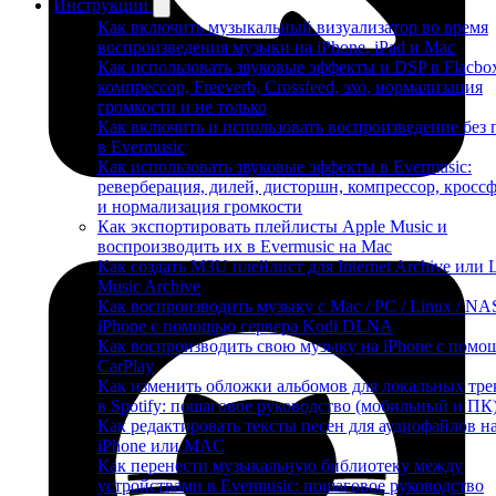
Инструкции
Как включить музыкальный визуализатор во время
воспроизведения музыки на iPhone, iPad и Mac
Как использовать звуковые эффекты и DSP в Flacbo
компрессор, Freeverb, Crossfeed, эхо, нормализация
громкости и не только
Как включить и использовать воспроизведение без 
в Evermusic
Как использовать звуковые эффекты в Evermusic:
реверберация, дилей, дисторшн, компрессор, кросс
и нормализация громкости
Как экспортировать плейлисты Apple Music и
воспроизводить их в Evermusic на Mac
Как создать M3U плейлист для Internet Archive или 
Music Archive
Как воспроизводить музыку с Mac / PC / Linux / NA
iPhone с помощью сервера Kodi DLNA
Как воспроизводить свою музыку на iPhone с пом
CarPlay
Как изменить обложки альбомов для локальных тре
в Spotify: пошаговое руководство (мобильный и ПК
Как редактировать тексты песен для аудиофайлов н
iPhone или MAC
Как перенести музыкальную библиотеку между
устройствами в Evermusic: пошаговое руководство