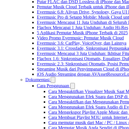
Putar FLAC dan DSD Lossless di iPhone dan Ma
Pemutar Musik Cloud Terbaik untuk iPhone dan i
Evermusic 6.8: Aliyun Drive, Synology, Gaya UI
Evermusic Pro di Setapp Mobile: Musik Cloud un
Evermusic Mencapai 11 Juta Unduhan di Seluruh
Flacbox Mencapai 1 Juta Unduhan: Audio Hi-Res
5 Aplikasi Pemutar Musik iPhone Terbaik di 2025
Video Promo Evermusic: Pemutar Musik Cloud
Evermusic 3.6: CarPlay, VoiceOver, dan Lainnya
Evermusic 3.1: Crossfade, Sinkronisasi Perpusta
Evermusic Mencapai 3 Juta Unduhan: Ikhtisar Fitu
Flacbox 1.6: Sinkronisasi Otomatis, Equalizer,
Evermusic 2.3: Sinkronisasi Otomatis, Posisi Pem
Streaming Musik dari Penyimpanan Cloud di iPh
iOS Audio Streaming dengan AVAssetResourceLo
Dokumentasi
Cara Penggunaan
Cara Mengaktifkan Visualizer Musik Saat M
Cara Menggunakan Efek Suara dan DSP di F
Cara Mengaktifkan dan Menggunakan Pemut
Cara Menggunakan Efek Suara Audio di Ever
Cara Mengekspor Playlist Apple Music dan
Cara Membuat Playlist M3U untuk Internet 
Cara memutar musik dari Mac / PC / Linu
Cara Memutar Musik Anda Sendiri di iPho