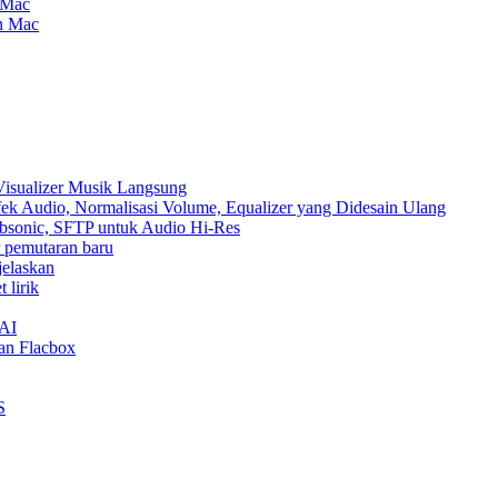
 Mac
an Mac
Visualizer Musik Langsung
ek Audio, Normalisasi Volume, Equalizer yang Didesain Ulang
Subsonic, SFTP untuk Audio Hi-Res
ur pemutaran baru
jelaskan
 lirik
nAI
an Flacbox
S