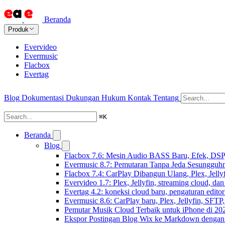
Beranda
Produk
Evervideo
Evermusic
Flacbox
Evertag
Blog
Dokumentasi
Dukungan
Hukum
Kontak
Tentang
⌘
K
Beranda
Blog
Flacbox 7.6: Mesin Audio BASS Baru, Efek, DSP,
Evermusic 8.7: Pemutaran Tanpa Jeda Sesungguhn
Flacbox 7.4: CarPlay Dibangun Ulang, Plex, Jell
Evervideo 1.7: Plex, Jellyfin, streaming cloud, da
Evertag 4.2: koneksi cloud baru, pengaturan editor
Evermusic 8.6: CarPlay baru, Plex, Jellyfin, SFTP, 
Pemutar Musik Cloud Terbaik untuk iPhone di 20
Ekspor Postingan Blog Wix ke Markdown denga