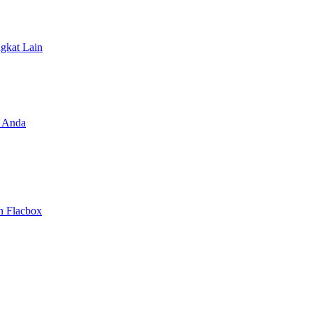
ngkat Lain
 Anda
n Flacbox