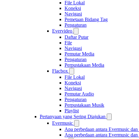
File Lokal
Koneksi
Navigasi
Pemetaan Bidang Tag
Pengaturan
Evervideo
Daftar Putar
File
Navigasi
Pemutar Media
Pengaturan
Perpustakaan Media
Flacbox
File Lokal
Koneksi
Navigasi
Pemutar Audio
Pengaturan
Perpustakaan Musik
Playlist
Pertanyaan yang Sering Diajukan
Evermusic
Apa perbedaan antara Evermusic dan
Apa perbedaan antara Evermusic da