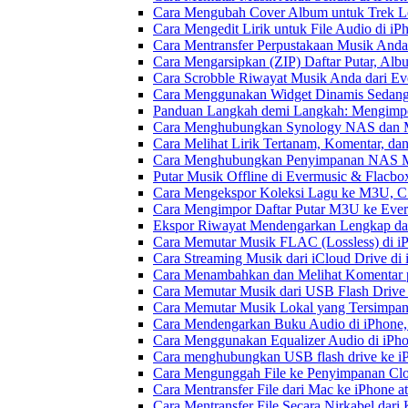
Cara Mengubah Cover Album untuk Trek Lo
Cara Mengedit Lirik untuk File Audio di i
Cara Mentransfer Perpustakaan Musik Anda
Cara Mengarsipkan (ZIP) Daftar Putar, Alb
Cara Scrobble Riwayat Musik Anda dari Eve
Cara Menggunakan Widget Dinamis Sedang 
Panduan Langkah demi Langkah: Mengimpor
Cara Menghubungkan Synology NAS dan M
Cara Melihat Lirik Tertanam, Komentar, da
Cara Menghubungkan Penyimpanan NAS M
Putar Musik Offline di Evermusic & Flacbo
Cara Mengekspor Koleksi Lagu ke M3U, C
Cara Mengimpor Daftar Putar M3U ke Ever
Ekspor Riwayat Mendengarkan Lengkap dar
Cara Memutar Musik FLAC (Lossless) di i
Cara Streaming Musik dari iCloud Drive di
Cara Menambahkan dan Melihat Komentar p
Cara Memutar Musik dari USB Flash Drive 
Cara Memutar Musik Lokal yang Tersimpan
Cara Mendengarkan Buku Audio di iPhone
Cara Menggunakan Equalizer Audio di iPho
Cara menghubungkan USB flash drive ke iP
Cara Mengunggah File ke Penyimpanan Clo
Cara Mentransfer File dari Mac ke iPhone 
Cara Mentransfer File Secara Nirkabel da