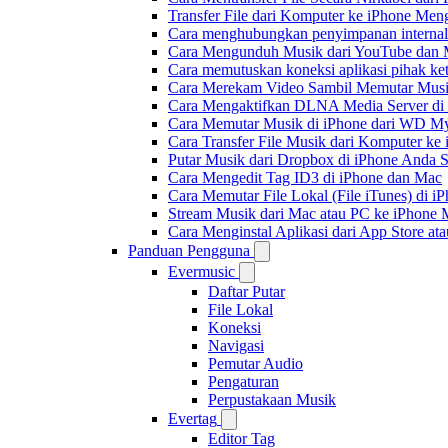
Transfer File dari Komputer ke iPhone Me
Cara menghubungkan penyimpanan internal
Cara Mengunduh Musik dari YouTube dan M
Cara memutuskan koneksi aplikasi pihak ke
Cara Merekam Video Sambil Memutar Musi
Cara Mengaktifkan DLNA Media Server di
Cara Memutar Musik di iPhone dari WD 
Cara Transfer File Musik dari Komputer k
Putar Musik dari Dropbox di iPhone Anda S
Cara Mengedit Tag ID3 di iPhone dan Mac
Cara Memutar File Lokal (File iTunes) di i
Stream Musik dari Mac atau PC ke iPhon
Cara Menginstal Aplikasi dari App Store 
Panduan Pengguna
Evermusic
Daftar Putar
File Lokal
Koneksi
Navigasi
Pemutar Audio
Pengaturan
Perpustakaan Musik
Evertag
Editor Tag