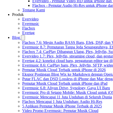
Evervideo - Pemutar Video HD untuk iPhone dan
Flacbox - Pemutar Audio Hi-Res untuk iPhone d
Tentang Kami
Produk
Evervideo
Evermusic
Flacbox
Evertag
Blog
Flacbox 7.6: Mesin Audio BASS Baru, Efek, DSP, dan 
Evermusic 8.7: Pemutaran Tanpa Jeda Sesungguhnya, Ef
Flacbox 7.4: CarPlay Dibangun Ulang, Plex, Jellyfin, 
Evervideo 1.7: Plex, Jellyfin, streaming cloud, dan gest
Evertag 4.2: koneksi cloud baru, pengaturan editor tag di
Evermusic 8.6: CarPlay baru, Plex, Jellyfin, SFTP, widget
Pemutar Musik Cloud Terbaik untuk iPhone di 2026
Ekspor Postingan Blog Wix ke Markdown dengan Ope
Putar FLAC dan DSD Lossless di iPhone dan Mac deng
Pemutar Musik Cloud Terbaik untuk iPhone dan iPad
Evermusic 6.8: Aliyun Drive, Synology, Gaya UI Baru
Evermusic Pro di Setapp Mobile: Musik Cloud untuk iO
Evermusic Mencapai 11 Juta Unduhan di Seluruh Dunia
Flacbox Mencapai 1 Juta Unduhan: Audio Hi-Res
5 Aplikasi Pemutar Musik iPhone Terbaik di 2025
Video Promo Evermusic: Pemutar Musik Cloud