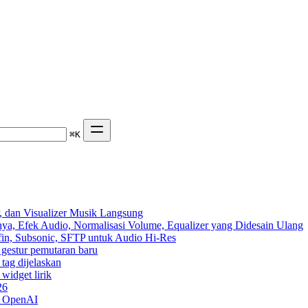
⌘
K
 dan Visualizer Musik Langsung
ya, Efek Audio, Normalisasi Volume, Equalizer yang Didesain Ulang
yfin, Subsonic, SFTP untuk Audio Hi-Res
n gestur pemutaran baru
 tag dijelaskan
widget lirik
26
n OpenAI