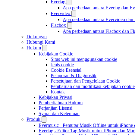
Evertag
Apa perbedaan antara Evertag dan E
Evervideo
Apa perbedaan antara Evervideo dan
Flacbox
Apa perbedaan antara Flacbox dan F
Dukungan
Hubungi Kami
Hukum
Kebijakan Cookie
Situs web ini menggunakan cookie
Jenis cookie
Cookie Esensial
Pelaporan & Diagnostik
Persetujuan dan Pengelolaan Cookie
Pembaruan dan modifikasi kebijakan cookie
Kontak
Kebijakan Privasi
Pemberitahuan Hukum
Perjanjian Lisensi
Syarat dan Ketentuan
Produk
Evermusic - Pemutar Musik Offline untuk iPhone
Evertag - Editor Tag Musik untuk iPhone dan Mac