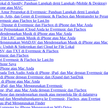
kal di Spotify: Panduan Langkah demi Langkah (Mobile & Desktop)
Phone atau MAC
 Antar Perangkat di Evermusic: Panduan Langkah demi Langkah
um, Artis, dan Genre di Evermusic & Flacbox dan Mentransfer ke Pera
rmusic atau Flacbox ke Last.fm
Diputar di Evermusic dan Flacbox di iPhone dan Mac Anda
 Perpustakaan iCloud Anda ke Evermusic dan Flacbox
endengarkan Musik di iPhone atau Mac Anda
n File LRC untuk Musik di iPhone atau Mac Anda
enggunakan WebDAV dan Mendengarkan Musik di iPhone atau Mac
x: Unduh & Sinkronkan dari Cloud ke File Lokal
SV, dan TXT di Evermusic & Flacbox
music dan Flacbox
i Evermusic & Flacbox ke Last.fm
Phone Saya
 iPhone atau Mac Anda
ada Trek Audio Anda di iPhone, iPad, dan Mac dengan Evermusic da
di iPhone dengan Evermusic dan iXpand dari SanDisk
 di iPhone atau Mac Anda
, iPad, dan Mac Menggunakan Evermusic
ne, iPad, atau Mac Anda dengan Evermusic dan Flacbox
hone dan mendengarkan musik atau mengelola file di dalamnya
ud dan Menghubungkannya ke Evermusic, Flacbox, atau Evertag
atau iPad Menggunakan Finder
ri Komputer ke iPhone Menggunakan WiFi-Drive