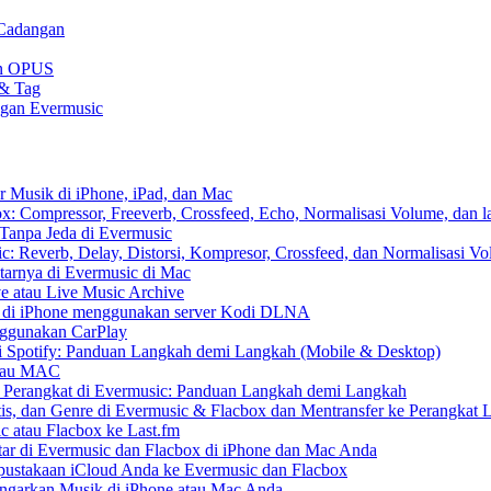
 Cadangan
gan OPUS
 & Tag
ngan Evermusic
r Musik di iPhone, iPad, dan Mac
: Compressor, Freeverb, Crossfeed, Echo, Normalisasi Volume, dan l
Tanpa Jeda di Evermusic
: Reverb, Delay, Distorsi, Kompresor, Crossfeed, dan Normalisasi V
tarnya di Evermusic di Mac
e atau Live Music Archive
S di iPhone menggunakan server Kodi DLNA
nggunakan CarPlay
 Spotify: Panduan Langkah demi Langkah (Mobile & Desktop)
 atau MAC
r Perangkat di Evermusic: Panduan Langkah demi Langkah
tis, dan Genre di Evermusic & Flacbox dan Mentransfer ke Perangkat 
c atau Flacbox ke Last.fm
r di Evermusic dan Flacbox di iPhone dan Mac Anda
ustakaan iCloud Anda ke Evermusic dan Flacbox
arkan Musik di iPhone atau Mac Anda