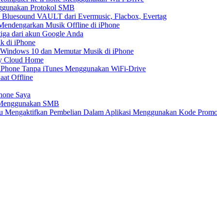
nggunakan Protokol SMB
 Bluesound VAULT dari Evermusic, Flacbox, Evertag
endengarkan Musik Offline di iPhone
tiga dari akun Google Anda
k di iPhone
 Windows 10 dan Memutar Musik di iPhone
My Cloud Home
e iPhone Tanpa iTunes Menggunakan WiFi-Drive
aat Offline
Phone Saya
e Menggunakan SMB
atau Mengaktifkan Pembelian Dalam Aplikasi Menggunakan Kode Prom