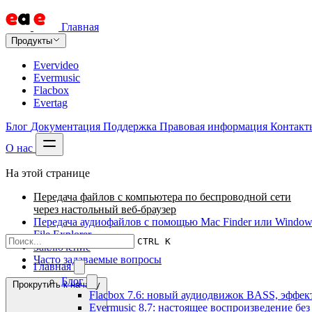
Главная
Продукты
Evervideo
Evermusic
Flacbox
Evertag
Блог
Документация
Поддержка
Правовая информация
Контакт
О нас
На этой странице
Передача файлов с компьютера по беспроводной сети
через настольный веб-браузер
Передача аудиофайлов с помощью Mac Finder или Window
File Explorer
CTRL K
Заключение
Часто задаваемые вопросы
Главная
Блог
Прокрутить к началу
Flacbox 7.6: новый аудиодвижок BASS, эффе
Evermusic 8.7: настоящее воспроизведение бе