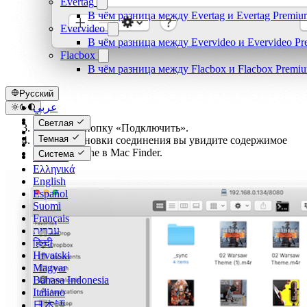
Evertag
В чём разница между Evertag и Evertag Premiu
Evervideo
В чём разница между Evervideo и Evervideo P
Flacbox
В чём разница между Flacbox и Flacbox Premi
Русский
عربي
Català
Светлая
Нажмите кнопку «Подключить».
Čeština
Темная
После установки соединения вы увидите содержимое
Dansk
вашего iPhone в Mac Finder.
Система
Deutsch
Ελληνικά
English
Español
Suomi
Français
עברית
हिन्दी
Hrvatski
Magyar
Bahasa Indonesia
Italiano
日本語