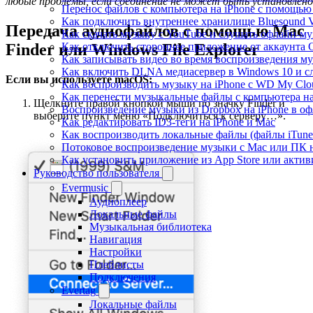
любые проблемы, если соединение не может быть установлено
Перенос файлов с компьютера на iPhone с помощь
Как подключить внутреннее хранилище Bluesound VA
Передача аудиофайлов с помощью Mac
Как скачать музыку с YouTube и слушать офлайн-му
Finder или Windows File Explorer
Как отключить стороннее приложение от аккаунта 
Как записывать видео во время воспроизведения му
Как включить DLNA медиасервер в Windows 10 и сл
Если вы используете macOS:
Как воспроизводить музыку на iPhone с WD My Cl
Как перенести музыкальные файлы с компьютера на 
Щелкните правой кнопкой мыши по значку Finder и
Воспроизведение музыки из Dropbox на iPhone в о
выберите пункт меню «Подключиться к серверу…».
Как редактировать ID3-теги на iPhone и Mac
Как воспроизводить локальные файлы (файлы iTunes
Потоковое воспроизведение музыки с Mac или ПК н
Как установить приложение из App Store или акти
Руководство пользователя
Evermusic
Аудиоплеер
Локальные файлы
Музыкальная библиотека
Навигация
Настройки
Плейлисты
Подключения
Evertag
Локальные файлы