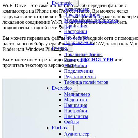
Evermusic
Wi-Fi Drive – это самый простой способ передачи файлов с
Аудиоплеер
компьютера на iPhone или iPad без iTunes. Вы можете легко
Локальные файлы
загружать или отправлять несколько файлов и даже папок через
Музыкальная библиотека
локальное соединение Wi-Fi. Оба устройства должны быть
Навигация
подключены к одной сети Wi-Fi.
Настройки
Плейлисты
Вы можете передавать файлы по беспроводной сети с помощь
Подключения
настольного веб-браузера или клиента WebDAV, такого как Mac
Evertag
Finder или Windows File Explorer.
Локальные файлы
Вы можете посмотреть видеоурок от
TECHGUYPH
или
Навигация
прочитать текстовую версию ниже.
Настройки
Подключения
Редактор тегов
Таблица полей тегов
Evervideo
Медиаплеер
Медиатека
Навигация
Настройки
Плейлисты
Файлы
Flacbox
Аудиоплеер