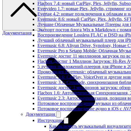
Flacbox 7.4: новый CarPlay, Plex, Jellyfin, Sub
Evervideo 1.7: новые Plex, Jellyfin, стриминг 
Evertag 4.2: новые подключения к облакам и н
Evermusic 8.6: новый CarPlay, Plex, Jellyfin, S
Лучшие Облачные Музыкальные Плееры для iP
Экспорт постов блога Wix в Markdown с пом
Документация
Воспроизведение Lossless FLAC и DSD на iPho
Лучший облачный музыкальный плеер для iPh
Evermusic 6.8: Aliyun Drive, Synology, Новые 
Evermusic Pro в Setapp Mobile: Облачная Музы
Evermusic достиг 11 миллионов загрузок по в
Flacbox Достиг 1 Миллион Загрузок: Hi-Res А
5 лучших приложений-плееров для iPhone в 2
Промо-видео Evermusic: облачный музыкальн
Evermusic 3.6: CarPlay, VoiceOver и другие но
Evermusic 3.1: Crossfade, синхронизация библ
Evermusic достиг 3 миллионов загрузок: обзо
Flacbox 1.6: Автоматическая Синхронизация
Evermusic 2.3: Автосинхронизация, позиция в
Потоковое воспроизведение музыки из облачн
Потоковое воспроизведение аудио в iOS с AVA
Документация
Инструкции
Как включить музыкальный визуализатор