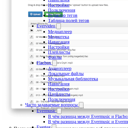
Настройки
Подключения
Редактор тегов
Таблица полей тегов
Evervideo
Медиаплеер
Медиатека
Навигация
Настройки
Плейлисты
Файлы
Flacbox
Аудиоплеер
Локальные файлы
Музыкальная библиотека
Навигация
Настройки
Плейлисты
Подключения
Часто задаваемые вопросы
Evermusic
В чём разница между Evermusic и Flacbo
В чём разница между Evermusic и Everm
Evertag