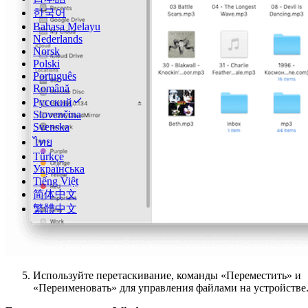
한국어
Bahasa Melayu
Nederlands
Norsk
Polski
Português
Română
Русский
Slovenčina
Svenska
ไทย
Türkçe
Українська
Tiếng Việt
简体中文
繁體中文
Используйте перетаскивание, команды «Переместить» и
«Переименовать» для управления файлами на устройстве