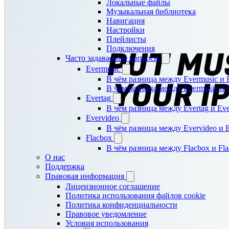
Локальные файлы
Музыкальная библиотека
Навигация
Настройки
Плейлисты
Подключения
Часто задаваемые вопросы
Evermusic
В чём разница между Evermusic и 
В чём разница между Evermusic и 
Evertag
В чём разница между Evertag и Eve
Evervideo
В чём разница между Evervideo и 
Flacbox
В чём разница между Flacbox и Fl
О нас
Поддержка
Правовая информация
Лицензионное соглашение
Политика использования файлов cookie
Политика конфиденциальности
Правовое уведомление
Условия использования