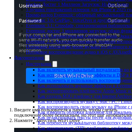
Flacbox Достиг 1 Миллион Загрузок: Hi-Res Аудио
5 лучших приложений-плееров для iPhone в 2025 го
Промо-видео Evermusic: облачный музыкальный пл
Evermusic 3.6: CarPlay, VoiceOver и другие новинки
Evermusic 3.1: Crossfade, синхронизация библиотек
Evermusic достиг 3 миллионов загрузок: обзор фун
Flacbox 1.6: Автоматическая Синхронизация, Эква
Evermusic 2.3: Автосинхронизация, позиция воспро
Потоковое воспроизведение музыки из облачного хр
Потоковое воспроизведение аудио в iOS с AVAssetR
Документация
Инструкции
Как включить музыкальный визуализатор во в
Как использовать звуковые эффекты и DSP в Fl
Как включить и использовать воспроизведение
Как использовать звуковые эффекты в Evermus
Как экспортировать плейлисты Apple Music и 
Как создать M3U плейлист для Internet Archive
Как воспроизводить музыку с Mac / PC / Lin
Как воспроизводить свою музыку на iPhone с
Введите имя пользователя и пароль, чтобы сделать
Как изменить обложки альбомов для локальны
подключение более безопасным, но этот шаг необязателен
Как редактировать тексты песен для аудиофа
Нажмите “Запустить Wi-Fi Drive”.
Как перенести музыкальную библиотеку между
Как архивировать (ZIP) плейлисты, альбомы, 