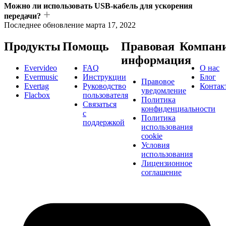
Можно ли использовать USB-кабель для ускорения
передачи?
Последнее обновление
марта 17, 2022
Продукты
Помощь
Правовая
Компан
информация
Evervideo
FAQ
О нас
Evermusic
Инструкции
Блог
Правовое
Evertag
Руководство
Контак
уведомление
Flacbox
пользователя
Политика
Связаться
конфиденциальности
с
Политика
поддержкой
использования
cookie
Условия
использования
Лицензионное
соглашение