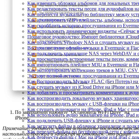
Как изменить обложки альбомов для локальных трек
Как редактировать тексты песен для аудиофайлов 
Как перенести музыкальную библиотеку между устр
Как архивировать (ZIP) плейлисты, альбомы, исполн
Как скробблить историю прослушивания из Evermusi
Как использовать динамические виджеты «Сейчас во
Пошаговое руководство: Импорт библиотеки iCloud 
Как подключить Synology NAS и слушать музыку на
Воспроизведение офлайн-музыки в Evermusic и Flac
Как подключить хранилище NAS через WebDAV и с
Как просматривать встроенные тексты песен, комм
Как импортировать плейлист M3U в Evermusic и Fl
Как экспортировать коллекцию треков в M3U, CSV 
Экспорт полной истории прослушивания из Evermusi
Как Воспроизводить Музыку FLAC (Без Потерь) на
Как слушать музыку из iCloud Drive на iPhone или 
Как добавлять и просматривать комментарии к аудио
Как воспроизводить локальную музыку, хранящуюся
Как воспроизводить музыку с USB-флешки на iPhon
Как слушать аудиокниги на iPhone, iPad и Mac с п
По завершении нажмите “Остановить Wi-Fi Drive” на
Как использовать аудио эквалайзер на iPhone, iPad 
iPhone.
Как подключить USB-флешку к iPhone и слушать му
Как загрузить файлы в облачное хранилище и подклю
Примечание: убедитесь, что вы используете последнюю верси
Как передать файлы по беспроводной сети с компью
настольного браузера и JavaScript не отключен. Это решит
Как перенести файлы с Mac на iPhone или iPad с по