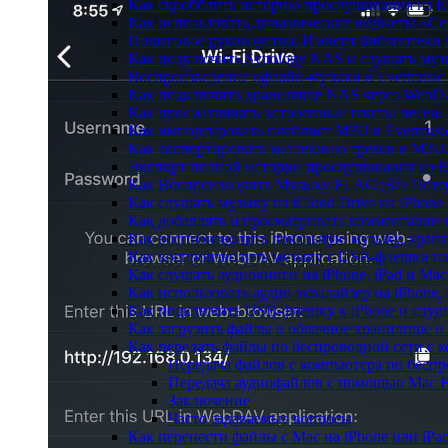
Как скробблить историю прослушивания из Eve
Как использовать динамические виджеты «Сейч
Пошаговое руководство: Импорт библиотеки iC
Как подключить Synology NAS и слушать муз
Воспроизведение офлайн-музыки в Evermusic 
Как подключить хранилище NAS через WebDA
Как просматривать встроенные тексты песен,
Как импортировать плейлист M3U в Evermusic
Как экспортировать коллекцию треков в M3U,
Экспорт полной истории прослушивания из Eve
Как Воспроизводить Музыку FLAC (Без Потер
Как слушать музыку из iCloud Drive на iPhone
Как добавлять и просматривать комментарии к
Как воспроизводить локальную музыку, храня
Как воспроизводить музыку с USB-флешки на 
Как слушать аудиокниги на iPhone, iPad и Ma
Как использовать аудио эквалайзер на iPhone, 
Как подключить USB-флешку к iPhone и слуш
Как загрузить файлы в облачное хранилище и 
Как передать файлы по беспроводной сети с к
Передача файлов с компьютера по беспр
Передача аудиофайлов с помощью Mac Fi
Заключение
Часто задаваемые вопросы
Как перенести файлы с Mac на iPhone или iPa