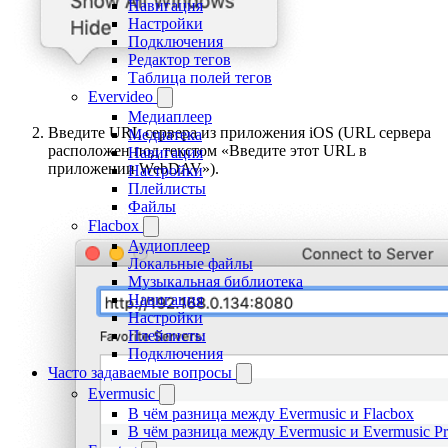
Навигация
Настройки
Подключения
Редактор тегов
Таблица полей тегов
Evervideo
Медиаплеер
Введите URL сервера из приложения iOS (URL сервера
Медиатека
расположен под текстом «Введите этот URL в
Навигация
приложении WebDAV»).
Настройки
Плейлисты
Файлы
Flacbox
Аудиоплеер
Локальные файлы
Музыкальная библиотека
Навигация
Настройки
Плейлисты
Подключения
Часто задаваемые вопросы
Evermusic
В чём разница между Evermusic и Flacbox
В чём разница между Evermusic и Evermusic P