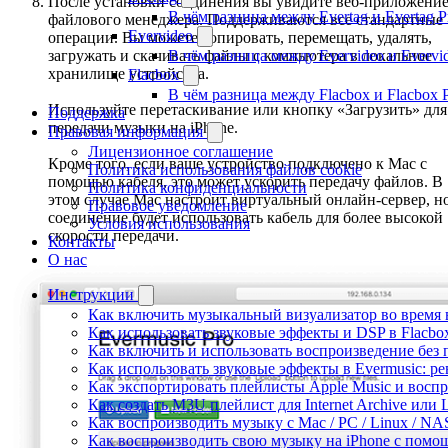
После установки соединения вы увидите веб-приложени
В чём разница между Evertag и Evertag 
файлового менеджера. Поддерживаются все стандартные
Evervideo
операции. Вы можете копировать, перемещать, удалять,
загружать и скачивать файлы с компьютера в локальное
В чём разница между Evervideo и Evervi
хранилище устройства.
Flacbox
В чём разница между Flacbox и Flacbox 
Используйте перетаскивание или кнопку «Загрузить» для
Поддержка
передачи музыки на iPhone.
Правовая информация
Лицензионное соглашение
Кроме того, если ваше устройство подключено к Mac с
Политика использования файлов cookie
помощью кабеля, это может ускорить передачу файлов. В
Политика конфиденциальности
этом случае Mac настроит виртуальный онлайн-сервер, н
Правовое уведомление
соединение будет использовать кабель для более высокой
Условия использования
скорости передачи.
Контакты
О нас
Инструкции
Как включить музыкальный визуализатор во время в
Как использовать звуковые эффекты и DSP в Flacbox:
Как включить и использовать воспроизведение без п
Как использовать звуковые эффекты в Evermusic: р
Как экспортировать плейлисты Apple Music и воспр
Как создать M3U плейлист для Internet Archive или L
Как воспроизводить музыку с Mac / PC / Linux / N
Как воспроизводить свою музыку на iPhone с помо