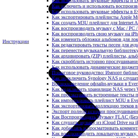
Как использовать звуковые эффекты и DSP
Как включить и использовать воспроизве
Как использовать звуковые эффекты в E
Как экспортировать плейлисты Apple Mu
Как создать M3U плейлист для Internet A
Как воспроизводить музыку с Mac / PC 
Как воспроизводить свою музыку на iPh
Как изменить обложки альбомов для лок
Инструкции
Как редактировать тексты песен для ау
Как перенести музыкальную библиотеку
Как архивировать (ZIP) плейлисты, альб
Как скробблить историю прослушивания 
Как использовать динамические виджеты
Пошаговое руководство: Импорт библиот
Как подключить Synology NAS и слушат
Воспроизведение офлайн-музыки в Everm
Как подключить хранилище NAS через 
Как просматривать встроенные тексты 
Как импортировать плейлист M3U в Ever
Как экспортировать коллекцию треков в
Экспорт полной истории прослушивания 
Как Воспроизводить Музыку FLAC (Без 
Как слушать музыку из iCloud Drive на 
Как добавлять и просматривать коммента
Как воспроизводить локальную музыку,