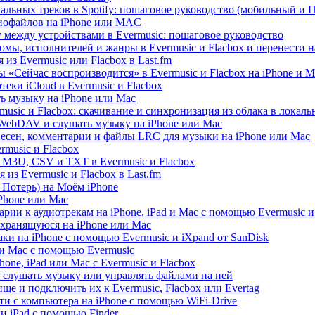
альных треков в Spotify: пошаговое руководство (мобильный и 
диофайлов на iPhone или MAC
 между устройствами в Evermusic: пошаговое руководство
омы, исполнителей и жанры в Evermusic и Flacbox и перенести н
из Evermusic или Flacbox в Last.fm
 «Сейчас воспроизводится» в Evermusic и Flacbox на iPhone и M
еки iCloud в Evermusic и Flacbox
ь музыку на iPhone или Mac
usic и Flacbox: скачивание и синхронизация из облака в локал
WebDAV и слушать музыку на iPhone или Mac
песен, комментарии и файлы LRC для музыки на iPhone или Mac
music и Flacbox
 M3U, CSV и TXT в Evermusic и Flacbox
из Evermusic и Flacbox в Last.fm
Потерь) на Моём iPhone
iPhone или Mac
рии к аудиотрекам на iPhone, iPad и Mac с помощью Evermusic и
 хранящуюся на iPhone или Mac
и на iPhone с помощью Evermusic и iXpand от SanDisk
 и Mac с помощью Evermusic
hone, iPad или Mac с Evermusic и Flacbox
 слушать музыку или управлять файлами на ней
ще и подключить их к Evermusic, Flacbox или Evertag
ти с компьютера на iPhone с помощью WiFi-Drive
и iPad с помощью Finder