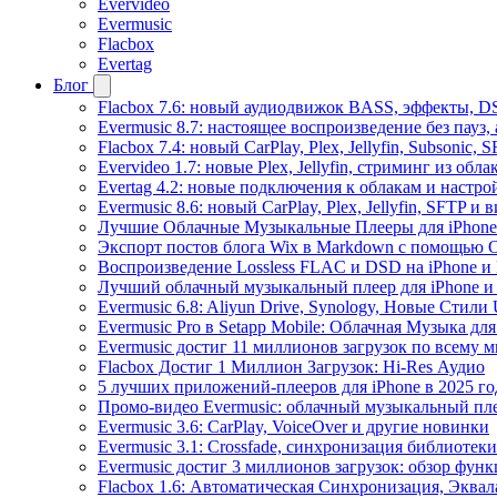
Evervideo
Evermusic
Flacbox
Evertag
Блог
Flacbox 7.6: новый аудиодвижок BASS, эффекты, D
Evermusic 8.7: настоящее воспроизведение без пауз
Flacbox 7.4: новый CarPlay, Plex, Jellyfin, Subsonic,
Evervideo 1.7: новые Plex, Jellyfin, стриминг из об
Evertag 4.2: новые подключения к облакам и настро
Evermusic 8.6: новый CarPlay, Plex, Jellyfin, SFTP и 
Лучшие Облачные Музыкальные Плееры для iPhone 
Экспорт постов блога Wix в Markdown с помощью 
Воспроизведение Lossless FLAC и DSD на iPhone и 
Лучший облачный музыкальный плеер для iPhone и 
Evermusic 6.8: Aliyun Drive, Synology, Новые Стили 
Evermusic Pro в Setapp Mobile: Облачная Музыка для
Evermusic достиг 11 миллионов загрузок по всему 
Flacbox Достиг 1 Миллион Загрузок: Hi-Res Аудио
5 лучших приложений-плееров для iPhone в 2025 го
Промо-видео Evermusic: облачный музыкальный пл
Evermusic 3.6: CarPlay, VoiceOver и другие новинки
Evermusic 3.1: Crossfade, синхронизация библиотек
Evermusic достиг 3 миллионов загрузок: обзор фун
Flacbox 1.6: Автоматическая Синхронизация, Эква