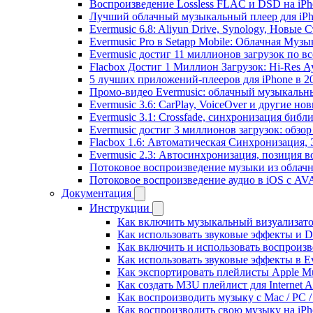
Воспроизведение Lossless FLAC и DSD на iPho
Лучший облачный музыкальный плеер для iPh
Evermusic 6.8: Aliyun Drive, Synology, Новые 
Evermusic Pro в Setapp Mobile: Облачная Музы
Evermusic достиг 11 миллионов загрузок по в
Flacbox Достиг 1 Миллион Загрузок: Hi-Res А
5 лучших приложений-плееров для iPhone в 2
Промо-видео Evermusic: облачный музыкальн
Evermusic 3.6: CarPlay, VoiceOver и другие но
Evermusic 3.1: Crossfade, синхронизация библ
Evermusic достиг 3 миллионов загрузок: обзо
Flacbox 1.6: Автоматическая Синхронизация
Evermusic 2.3: Автосинхронизация, позиция в
Потоковое воспроизведение музыки из облачн
Потоковое воспроизведение аудио в iOS с AVA
Документация
Инструкции
Как включить музыкальный визуализатор
Как использовать звуковые эффекты и DSP
Как включить и использовать воспроизве
Как использовать звуковые эффекты в E
Как экспортировать плейлисты Apple Mu
Как создать M3U плейлист для Internet A
Как воспроизводить музыку с Mac / PC 
Как воспроизводить свою музыку на iPh