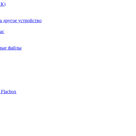
ПК)
а другое устройство
ac
ьные файлы
 Flacbox