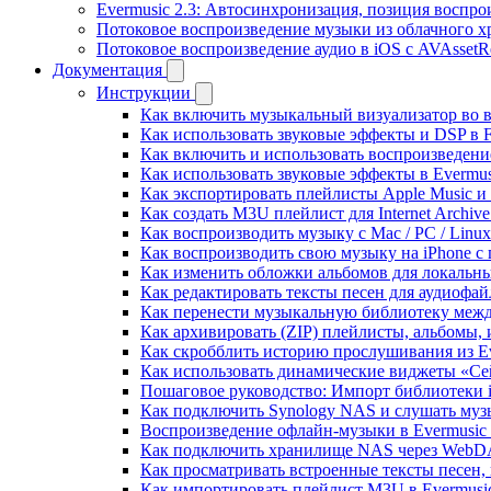
Evermusic 2.3: Автосинхронизация, позиция воспро
Потоковое воспроизведение музыки из облачного хр
Потоковое воспроизведение аудио в iOS с AVAssetR
Документация
Инструкции
Как включить музыкальный визуализатор во в
Как использовать звуковые эффекты и DSP в Fl
Как включить и использовать воспроизведение
Как использовать звуковые эффекты в Evermus
Как экспортировать плейлисты Apple Music и 
Как создать M3U плейлист для Internet Archive
Как воспроизводить музыку с Mac / PC / Lin
Как воспроизводить свою музыку на iPhone с
Как изменить обложки альбомов для локальны
Как редактировать тексты песен для аудиофа
Как перенести музыкальную библиотеку между
Как архивировать (ZIP) плейлисты, альбомы, 
Как скробблить историю прослушивания из Eve
Как использовать динамические виджеты «Сейч
Пошаговое руководство: Импорт библиотеки iC
Как подключить Synology NAS и слушать муз
Воспроизведение офлайн-музыки в Evermusic 
Как подключить хранилище NAS через WebDA
Как просматривать встроенные тексты песен,
Как импортировать плейлист M3U в Evermusic