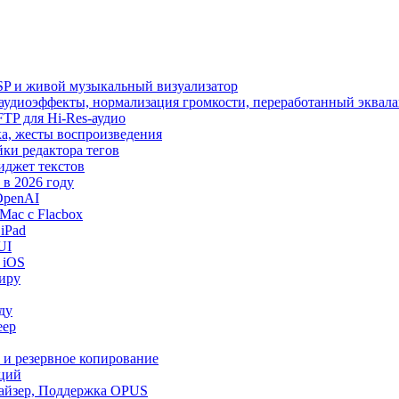
SP и живой музыкальный визуализатор
, аудиоэффекты, нормализация громкости, переработанный эквала
 SFTP для Hi-Res-аудио
лака, жесты воспроизведения
йки редактора тегов
виджет текстов
в 2026 году
OpenAI
Mac с Flacbox
iPad
UI
 iOS
миру
ду
еер
и и резервное копирование
кций
лайзер, Поддержка OPUS