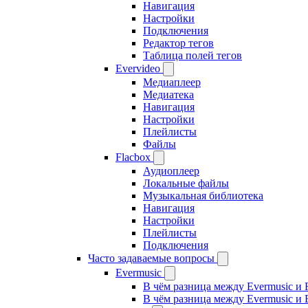
Навигация
Настройки
Подключения
Редактор тегов
Таблица полей тегов
Evervideo
Медиаплеер
Медиатека
Навигация
Настройки
Плейлисты
Файлы
Flacbox
Аудиоплеер
Локальные файлы
Музыкальная библиотека
Навигация
Настройки
Плейлисты
Подключения
Часто задаваемые вопросы
Evermusic
В чём разница между Evermusic и 
В чём разница между Evermusic и 