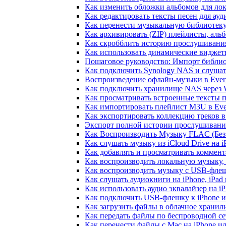
Как изменить обложки альбомов для лок
Как редактировать тексты песен для ау
Как перенести музыкальную библиотеку
Как архивировать (ZIP) плейлисты, альб
Как скробблить историю прослушивания 
Как использовать динамические виджеты
Пошаговое руководство: Импорт библиот
Как подключить Synology NAS и слушат
Воспроизведение офлайн-музыки в Everm
Как подключить хранилище NAS через 
Как просматривать встроенные тексты 
Как импортировать плейлист M3U в Ever
Как экспортировать коллекцию треков в
Экспорт полной истории прослушивания 
Как Воспроизводить Музыку FLAC (Без 
Как слушать музыку из iCloud Drive на 
Как добавлять и просматривать коммента
Как воспроизводить локальную музыку,
Как воспроизводить музыку с USB-флешк
Как слушать аудиокниги на iPhone, iPad
Как использовать аудио эквалайзер на iP
Как подключить USB-флешку к iPhone и
Как загрузить файлы в облачное хранили
Как передать файлы по беспроводной се
Как перенести файлы с Mac на iPhone ил