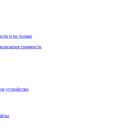
ости и не только
рмализация громкости
гое устройство
файлы