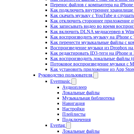
Перенос файлов с компьютера на iPhon
Как подключить внутреннее хранилище B
Как скачать музыку с YouTube и слушат
Как отключить стороннее приложение от
Как записывать видео во время воспрои
Как включить DLNA медиасервер в Wind
Как воспроизводить музыку на iPhone 
Как перенести музыкальные файлы с ком
Воспроизведение музыки из Dropbox на
Как редактировать ID3-теги на iPhone и
Как воспроизводить локальные файлы (ф
Потоковое воспроизведение музыки с M
Как установить приложение из App Sto
Руководство пользователя
Evermusic
Аудиоплеер
Локальные файлы
Музыкальная библиотека
Навигация
Настройки
Плейлисты
Подключения
Evertag
Локальные файлы