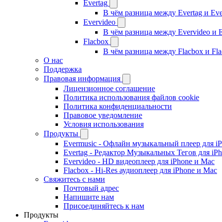
Evertag
В чём разница между Evertag и Eve
Evervideo
В чём разница между Evervideo и 
Flacbox
В чём разница между Flacbox и Fl
О нас
Поддержка
Правовая информация
Лицензионное соглашение
Политика использования файлов cookie
Политика конфиденциальности
Правовое уведомление
Условия использования
Продукты
Evermusic - Офлайн музыкальный плеер для i
Evertag - Редактор Музыкальных Тегов для iP
Evervideo - HD видеоплеер для iPhone и Mac
Flacbox - Hi-Res аудиоплеер для iPhone и Mac
Свяжитесь с нами
Почтовый адрес
Напишите нам
Присоединяйтесь к нам
Продукты