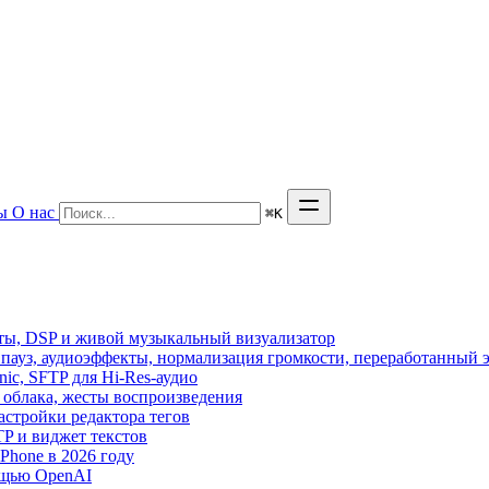
ы
О нас
⌘
K
кты, DSP и живой музыкальный визуализатор
з пауз, аудиоэффекты, нормализация громкости, переработанный 
sonic, SFTP для Hi-Res-аудио
из облака, жесты воспроизведения
астройки редактора тегов
FTP и виджет текстов
hone в 2026 году
ощью OpenAI