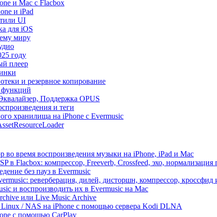
ne и Mac с Flacbox
one и iPad
Стили UI
ка для iOS
сему миру
удио
025 году
ый плеер
винки
иотеки и резервное копирование
р функций
, Эквалайзер, Поддержка OPUS
оспроизведения и теги
ого хранилища на iPhone с Evermusic
ssetResourceLoader
 во время воспроизведения музыки на iPhone, iPad и Mac
 в Flacbox: компрессор, Freeverb, Crossfeed, эхо, нормализация 
дение без пауз в Evermusic
vermusic: реверберация, дилей, дисторшн, компрессор, кроссфид
sic и воспроизводить их в Evermusic на Mac
rchive или Live Music Archive
/ Linux / NAS на iPhone с помощью сервера Kodi DLNA
one с помощью CarPlay