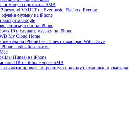
e с помощью протокола SMB
luesound VAULT из Evermusic, Flacbox, Evertag
ь офлайн-музыку на iPhone
 аккаунта Google
зведения музыки на iPhone
ows 10 и слушать музыку на iPhone
с WD My Cloud Home
пьютера на iPhone без iTunes с помощью WiFi-Drive
 iPhone в офлайн-режиме
 Mac
айлы iTunes) на iPhone
ac или ПК на iPhone через SMB
re или активировать встроенную покупку с помощью промокода