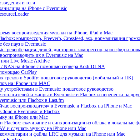
изведения и теги
анилища на iPhone с Evermusic
esourceLoader
ремя воспроизведения музыки на iPhone, iPad и Mac
acbox: компрессор, Freeverb, Crossfeed, эхо, нормализация громк
 без пауз в Evermusic
ic: реверберация, дилей, дисторшн, компрессор, кроссфид и но
воспроизводить их в Evermusic на Mac
 или Live Music Archive
ux / NAS на iPhone с помощью сервера Kodi DLNA
 помощью CarPlay
х треков в Spotify: пошаговое руководство (мобильный и ПК)
йлов на iPhone или MAC
 устройствами в Evermusic: пошаговое руководство
исполнителей и жанры в Evermusic и Flacbox и перенести на дру
rmusic или Flacbox в Last.fm
ас воспроизводится» в Evermusic и Flacbox на iPhone и Mac
loud в Evermusic и Flacbox
ыку на iPhone или Mac
и Flacbox: скачивание и синхронизация из облака в локальные 
V и слушать музыку на iPhone или Mac
 комментарии и файлы LRC для музыки на iPhone или Mac
 и Flacbox