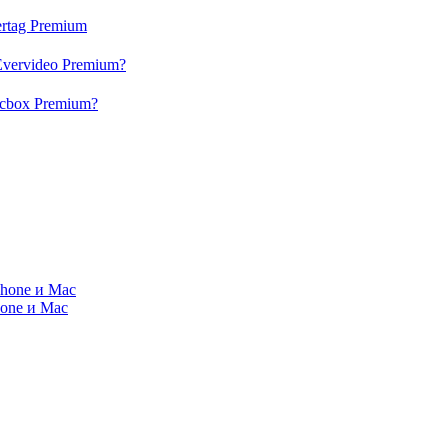
rtag Premium
Evervideo Premium?
acbox Premium?
Phone и Mac
hone и Mac