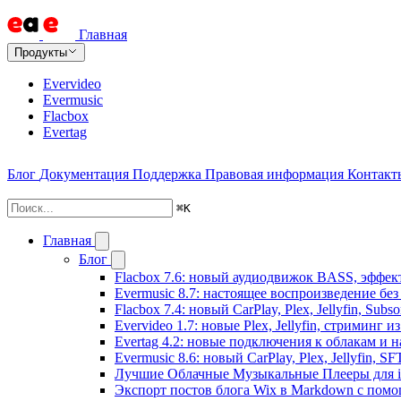
Главная
Продукты
Evervideo
Evermusic
Flacbox
Evertag
Блог
Документация
Поддержка
Правовая информация
Контакт
⌘
K
Главная
Блог
Flacbox 7.6: новый аудиодвижок BASS, эффе
Evermusic 8.7: настоящее воспроизведение бе
Flacbox 7.4: новый CarPlay, Plex, Jellyfin, Sub
Evervideo 1.7: новые Plex, Jellyfin, стриминг 
Evertag 4.2: новые подключения к облакам и н
Evermusic 8.6: новый CarPlay, Plex, Jellyfin, S
Лучшие Облачные Музыкальные Плееры для iP
Экспорт постов блога Wix в Markdown с пом