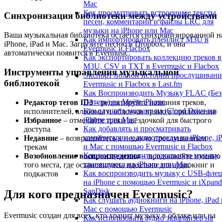
Mac
Как просматривать встроенные тексты
Синхронизация библиотеки между устройствами
песен, комментарии и файлы LRC для
музыки на iPhone или Mac
Ваша музыкальная библиотека остаётся синхронизированной н
Как импортировать плейлист M3U в
iPhone, iPad и Mac. Загрузите песню в Dropbox, и она
Evermusic и Flacbox
автоматически появится в Evermusic.
Как экспортировать коллекцию треков в
M3U, CSV и TXT в Evermusic и Flacbox
Инструменты управления музыкальной
Экспорт полной истории прослушивани
библиотекой
Evermusic и Flacbox в Last.fm
Как Воспроизводить Музыку FLAC (Без
Потерь) на Моём iPhone
Редактор тегов ID3
– редактируйте названия треков,
Как слушать музыку из iCloud Drive на
исполнителей, альбомы и обложки прямо в приложении
iPhone или Mac
Избранное
– отмечайте треки звёздочкой для быстрого
Как добавлять и просматривать
доступа
комментарии к аудиотрекам на iPhone, i
Недавние
– возвращайтесь к недавно прослушанным
и Mac с помощью Evermusic и Flacbox
трекам
Как воспроизводить локальную музыку,
Возобновление воспроизведения
– продолжайте именно
хранящуюся на iPhone или Mac
того места, где остановились, идеально для аудиокниг и
Как воспроизводить музыку с USB-фле
подкастов
на iPhone с помощью Evermusic и iXpand
SanDisk
Для кого предназначен Evermusic?
Как слушать аудиокниги на iPhone, iPad 
Mac с помощью Evermusic
Evermusic создан для всех, кто хранит музыку в облаке или на
Как использовать аудио эквалайзер на