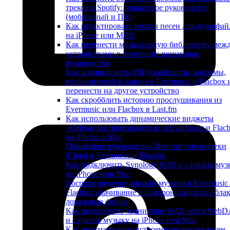
треков в Spotify: пошаговое руководство
(мобильный и ПК)
Как редактировать тексты песен для аудиофай
на iPhone или MAC
Как перенести музыкальную библиотеку меж
устройствами в Evermusic: пошаговое
руководство
Как архивировать (ZIP) плейлисты, альбомы,
исполнителей и жанры в Evermusic и Flacbox 
перенести на другое устройство
Как скробблить историю прослушивания из
Evermusic или Flacbox в Last.fm
Как использовать динамические виджеты
«Сейчас воспроизводится» в Evermusic и Flac
на iPhone и Mac
Пошаговое руководство: Импорт библиотеки
iCloud в Evermusic и Flacbox
Как подключить Synology NAS и слушать муз
на iPhone или Mac
Воспроизведение офлайн-музыки в Evermusic
Flacbox: скачивание и синхронизация из облак
локальные файлы
Как подключить хранилище NAS через Web
и слушать музыку на iPhone или Mac
Как просматривать встроенные тексты песен,