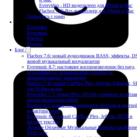
Evervideo - HD видеоплеер для iPhone и Mac
Flacbox - Hi-Res аудиоплеер для iPhone и Mac
Свяжитесь с нами
Продукты
Evervideo
Evermusic
Flacbox
Evertag
Блог
Flacbox 7.6: новый аудиодвижок BASS, эффекты, D
живой музыкальный визуализатор
Evermusic 8.7: настоящее воспроизведение без пауз,
аудиоэффекты, нормализация громкости,
переработанный эквалайзер
Flacbox 7.4: новый CarPlay, Plex, Jellyfin, Subsonic, 
для Hi-Res-аудио
Evervideo 1.7: новые Plex, Jellyfin, стриминг из облак
жесты воспроизведения
Evertag 4.2: новые подключения к облакам и настро
редактора тегов
Evermusic 8.6: новый CarPlay, Plex, Jellyfin, SFTP и
виджет текстов
Лучшие Облачные Музыкальные Плееры для iPhone
2026 году