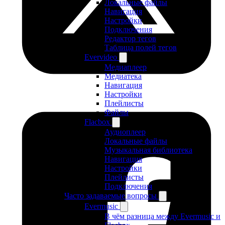
Локальные файлы
Навигация
Настройки
Подключения
Редактор тегов
Таблица полей тегов
Evervideo
Медиаплеер
Медиатека
Навигация
Настройки
Плейлисты
Файлы
Flacbox
Аудиоплеер
Локальные файлы
Музыкальная библиотека
Навигация
Настройки
Плейлисты
Подключения
Часто задаваемые вопросы
Evermusic
В чём разница между Evermusic и