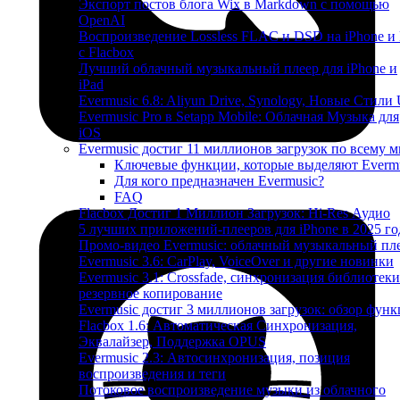
Экспорт постов блога Wix в Markdown с помощью
OpenAI
Воспроизведение Lossless FLAC и DSD на iPhone и
с Flacbox
Лучший облачный музыкальный плеер для iPhone и
iPad
Evermusic 6.8: Aliyun Drive, Synology, Новые Стили 
Evermusic Pro в Setapp Mobile: Облачная Музыка для
iOS
Evermusic достиг 11 миллионов загрузок по всему 
Ключевые функции, которые выделяют Everm
Для кого предназначен Evermusic?
FAQ
Flacbox Достиг 1 Миллион Загрузок: Hi-Res Аудио
5 лучших приложений-плееров для iPhone в 2025 го
Промо-видео Evermusic: облачный музыкальный пл
Evermusic 3.6: CarPlay, VoiceOver и другие новинки
Evermusic 3.1: Crossfade, синхронизация библиотеки
резервное копирование
Evermusic достиг 3 миллионов загрузок: обзор фун
Flacbox 1.6: Автоматическая Синхронизация,
Эквалайзер, Поддержка OPUS
Evermusic 2.3: Автосинхронизация, позиция
воспроизведения и теги
Потоковое воспроизведение музыки из облачного