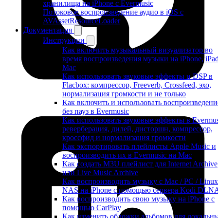
хранилища на iPhone с Evermusic
Потоковое воспроизведение аудио в iOS с
AVAssetResourceLoader
Документация
Инструкции
Как включить музыкальный визуализатор во
время воспроизведения музыки на iPhone, iPa
Mac
Как использовать звуковые эффекты и DSP в
Flacbox: компрессор, Freeverb, Crossfeed, эхо,
нормализация громкости и не только
Как включить и использовать воспроизведени
без пауз в Evermusic
Как использовать звуковые эффекты в Evermus
реверберация, дилей, дисторшн, компрессор,
кроссфид и нормализация громкости
Как экспортировать плейлисты Apple Music и
воспроизводить их в Evermusic на Mac
Как создать M3U плейлист для Internet Archive
или Live Music Archive
Как воспроизводить музыку с Mac / PC / Linux
NAS на iPhone с помощью сервера Kodi DLN
Как воспроизводить свою музыку на iPhone с
помощью CarPlay
Как изменить обложки альбомов для локальн