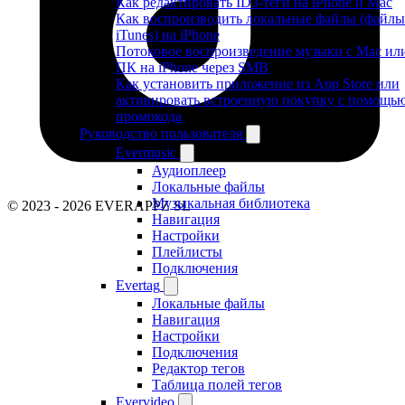
Как редактировать ID3-теги на iPhone и Mac
Как воспроизводить локальные файлы (файлы
iTunes) на iPhone
Потоковое воспроизведение музыки с Mac ил
ПК на iPhone через SMB
Как установить приложение из App Store или
активировать встроенную покупку с помощь
промокода
Руководство пользователя
Evermusic
Аудиоплеер
Локальные файлы
Музыкальная библиотека
© 2023 - 2026 EVERAPPZ SL
Навигация
Настройки
Плейлисты
Подключения
Evertag
Локальные файлы
Навигация
Настройки
Подключения
Редактор тегов
Таблица полей тегов
Evervideo