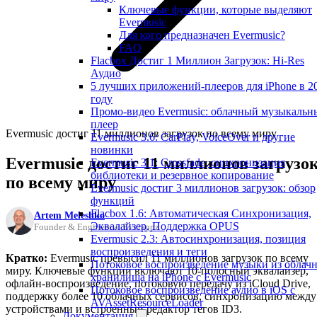
Ключевые функции, которые выделяют
Evermusic
Для кого предназначен Evermusic?
FAQ
Flacbox Достиг 1 Миллион Загрузок: Hi-Res
Аудио
5 лучших приложений-плееров для iPhone в 2
году
Промо-видео Evermusic: облачный музыкальн
плеер
Evermusic достиг 11 миллионов загрузок по всему миру
Evermusic 3.6: CarPlay, VoiceOver и другие
новинки
Evermusic достиг 11 миллионов загрузо
Evermusic 3.1: Crossfade, синхронизация
библиотеки и резервное копирование
по всему миру
Evermusic достиг 3 миллионов загрузок: обзор
функций
Flacbox 1.6: Автоматическая Синхронизация,
Artem Meleshko
Эквалайзер, Поддержка OPUS
Founder & Engineer at Everappz
Evermusic 2.3: Автосинхронизация, позиция
воспроизведения и теги
Кратко:
Evermusic превысил 11 миллионов загрузок по всему
Потоковое воспроизведение музыки из облач
миру. Ключевые функции включают 10-полосный эквалайзер,
хранилища на iPhone с Evermusic
офлайн-воспроизведение, потоковую передачу из iCloud Drive,
Потоковое воспроизведение аудио в iOS с
поддержку более 10 облачных сервисов, синхронизацию между
AVAssetResourceLoader
устройствами и встроенный редактор тегов ID3.
Документация