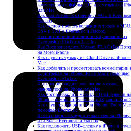
комментарии и файлы LRC для музыки на iPh
или Mac
Как импортировать плейлист M3U в Evermusi
Flacbox
Как экспортировать коллекцию треков в M3U
CSV и TXT в Evermusic и Flacbox
Экспорт полной истории прослушивания из
Evermusic и Flacbox в Last.fm
Как Воспроизводить Музыку FLAC (Без Поте
на Моём iPhone
Как слушать музыку из iCloud Drive на iPhone
Mac
Как добавлять и просматривать комментарии 
аудиотрекам на iPhone, iPad и Mac с помощью
Evermusic и Flacbox
Как воспроизводить локальную музыку,
хранящуюся на iPhone или Mac
Как воспроизводить музыку с USB-флешки н
iPhone с помощью Evermusic и iXpand от SanD
Как слушать аудиокниги на iPhone, iPad и Mac
помощью Evermusic
Как использовать аудио эквалайзер на iPhone, 
или Mac с Evermusic и Flacbox
Как подключить USB-флешку к iPhone и слуш