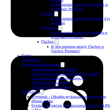
Flacbox
В чём разница между Evermusic и
Evermusic Premium
Evertag
В чём разница между Evertag и Eve
Premium
Evervideo
В чём разница между Evervideo и
Evervideo Premium?
Flacbox
В чём разница между Flacbox и
Flacbox Premium?
О нас
Поддержка
Правовая информация
Лицензионное соглашение
Политика использования файлов cookie
Политика конфиденциальности
Правовое уведомление
Условия использования
Продукты
Evermusic - Офлайн музыкальный плеер для
iPhone и Mac
Evertag - Редактор Музыкальных Тегов для iP
и Mac