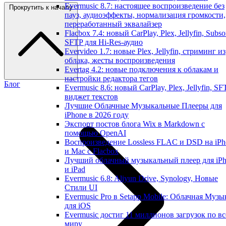
Evermusic 8.7: настоящее воспроизведение без
Прокрутить к началу
пауз, аудиоэффекты, нормализация громкости,
переработанный эквалайзер
Flacbox 7.4: новый CarPlay, Plex, Jellyfin, Subso
SFTP для Hi-Res-аудио
Evervideo 1.7: новые Plex, Jellyfin, стриминг из
облака, жесты воспроизведения
Evertag 4.2: новые подключения к облакам и
настройки редактора тегов
Блог
Evermusic 8.6: новый CarPlay, Plex, Jellyfin, SF
виджет текстов
Лучшие Облачные Музыкальные Плееры для
iPhone в 2026 году
Экспорт постов блога Wix в Markdown с
помощью OpenAI
Воспроизведение Lossless FLAC и DSD на iPh
и Mac с Flacbox
Лучший облачный музыкальный плеер для iP
и iPad
Evermusic 6.8: Aliyun Drive, Synology, Новые
Стили UI
Evermusic Pro в Setapp Mobile: Облачная Музы
для iOS
Evermusic достиг 11 миллионов загрузок по в
миру