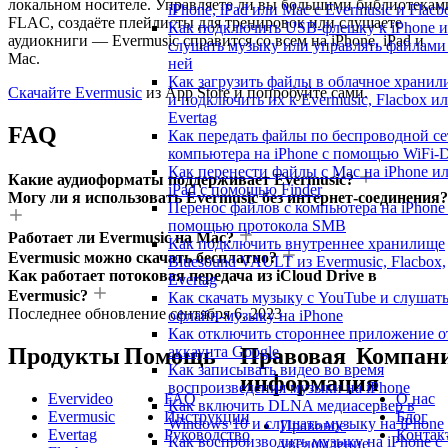
локальном носителе. Управляете ли вы большими библиотекам
iPhone, iPad или Mac с Evermusic и Flacb
FLAC, создаёте плейлисты для тренировок или слушаете
Как подключить USB-флешку к iPhone и
аудиокниги — Evermusic справится со всем на iPhone, iPad и
слушать музыку или управлять файлами
Mac.
ней
Как загрузить файлы в облачное храни
Скачайте Evermusic
из App Store и попробуйте сами.
и подключить их к Evermusic, Flacbox и
Evertag
FAQ
Как передать файлы по беспроводной се
компьютера на iPhone с помощью WiFi-D
Как перенести файлы с Mac на iPhone и
Какие аудиоформаты поддерживает Evermusic?
iPad с помощью Finder
Могу ли я использовать Evermusic без интернет-соединения?
Перенос файлов с компьютера на iPhone
помощью протокола SMB
Работает ли Evermusic на Mac?
Как подключить внутреннее хранилище
Evermusic можно скачать бесплатно?
Bluesound VAULT из Evermusic, Flacbox,
Как работает потоковая передача из iCloud Drive в
Evertag
Evermusic?
Как скачать музыку с YouTube и слушат
Последнее обновление
сентября 6, 2023
офлайн-музыку на iPhone
Как отключить стороннее приложение о
аккаунта Google
Продукты
Помощь
Правовая
Компан
Как записывать видео во время
информация
воспроизведения музыки на iPhone
Evervideo
FAQ
О нас
Как включить DLNA медиасервер в
Evermusic
Инструкции
Блог
Windows 10 и слушать музыку на iPhone
Правовое
Evertag
Руководство
Контак
Как воспроизводить музыку на iPhone 
уведомление