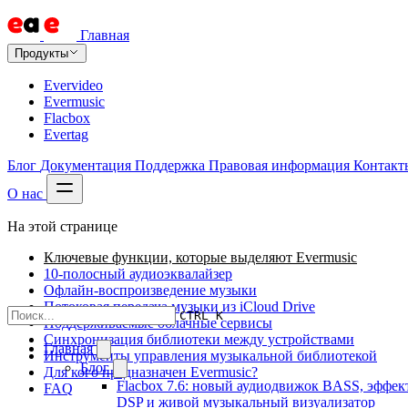
Главная
Продукты
Evervideo
Evermusic
Flacbox
Evertag
Блог
Документация
Поддержка
Правовая информация
Контакт
О нас
На этой странице
Ключевые функции, которые выделяют Evermusic
10-полосный аудиоэквалайзер
Офлайн-воспроизведение музыки
Потоковая передача музыки из iCloud Drive
CTRL K
Поддерживаемые облачные сервисы
Синхронизация библиотеки между устройствами
Главная
Инструменты управления музыкальной библиотекой
Блог
Для кого предназначен Evermusic?
Flacbox 7.6: новый аудиодвижок BASS, эффек
FAQ
DSP и живой музыкальный визуализатор