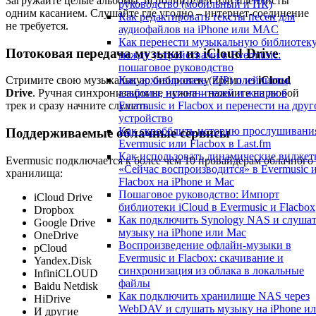
Загружайте целые альбомы, исполнителей или плейлисты
руководство (мобильный и ПК)
одним касанием. Слушайте где угодно – интернет-соединение
Как редактировать тексты песен для
не требуется.
аудиофайлов на iPhone или MAC
Как перенести музыкальную библиотек
Потоковая передача музыки из iCloud Drive
между устройствами в Evermusic:
пошаговое руководство
Как архивировать (ZIP) плейлисты,
Стримите свою музыкальную библиотеку прямо из
iCloud
альбомы, исполнителей и жанры в
Drive
. Ручная синхронизация не нужна – нажмите на любой
Evermusic и Flacbox и перенести на друг
трек и сразу начните слушать.
устройство
Как скробблить историю прослушивани
Поддерживаемые облачные сервисы
Evermusic или Flacbox в Last.fm
Как использовать динамические видже
Evermusic подключается к более чем 10 провайдерам облачного
«Сейчас воспроизводится» в Evermusic 
хранилища:
Flacbox на iPhone и Mac
Пошаговое руководство: Импорт
iCloud Drive
библиотеки iCloud в Evermusic и Flacbox
Dropbox
Как подключить Synology NAS и слуша
Google Drive
музыку на iPhone или Mac
OneDrive
Воспроизведение офлайн-музыки в
pCloud
Evermusic и Flacbox: скачивание и
Yandex.Disk
синхронизация из облака в локальные
InfiniCLOUD
файлы
Baidu Netdisk
Как подключить хранилище NAS через
HiDrive
WebDAV и слушать музыку на iPhone и
И другие