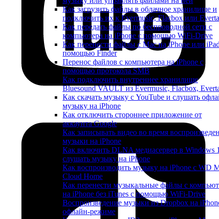
музыку или управлять файлами на ней
Как загрузить файлы в облачное хранилище и
подключить их к Evermusic, Flacbox или Evert
Как передать файлы по беспроводной сети с
компьютера на iPhone с помощью WiFi-Drive
Как перенести файлы с Mac на iPhone или iPad
помощью Finder
Перенос файлов с компьютера на iPhone с
помощью протокола SMB
Как подключить внутреннее хранилище
Bluesound VAULT из Evermusic, Flacbox, Evert
Как скачать музыку с YouTube и слушать офла
музыку на iPhone
Как отключить стороннее приложение от
аккаунта Google
Как записывать видео во время воспроизведе
музыки на iPhone
Как включить DLNA медиасервер в Windows 
слушать музыку на iPhone
Как воспроизводить музыку на iPhone с WD 
Cloud Home
Как перенести музыкальные файлы с компьют
на iPhone без iTunes с помощью WiFi-Drive
Воспроизведение музыки из Dropbox на iPhon
офлайн-режиме