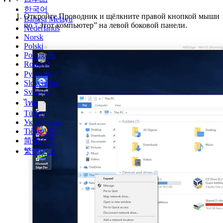
한국어
Откройте Проводник и щёлкните правой кнопкой мыши
Bahasa Melayu
по “Этот компьютер” на левой боковой панели.
Nederlands
Norsk
Polski
Português
Română
Русский
Slovenčina
Svenska
ไทย
Türkçe
Українська
Tiếng Việt
简体中文
繁體中文