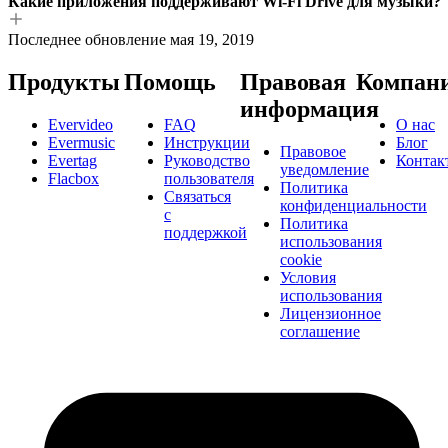
Какие приложения поддерживают Wi-Fi Drive для музыки?
Последнее обновление
мая 19, 2019
Продукты
Помощь
Правовая
Компан
информация
Evervideo
FAQ
О нас
Evermusic
Инструкции
Блог
Правовое
Evertag
Руководство
Контак
уведомление
Flacbox
пользователя
Политика
Связаться
конфиденциальности
с
Политика
поддержкой
использования
cookie
Условия
использования
Лицензионное
соглашение