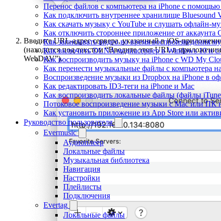
Перенос файлов с компьютера на iPhone с помощь
Как подключить внутреннее хранилище Bluesound VA
Как скачать музыку с YouTube и слушать офлайн-му
Как отключить стороннее приложение от аккаунта 
Введите URL-адрес сервера, указанный в iOS-приложени
Как записывать видео во время воспроизведения му
(находится под текстом “Введите этот URL в приложени
Как включить DLNA медиасервер в Windows 10 и сл
WebDAV”).
Как воспроизводить музыку на iPhone с WD My Cl
Как перенести музыкальные файлы с компьютера на 
Воспроизведение музыки из Dropbox на iPhone в о
Как редактировать ID3-теги на iPhone и Mac
Как воспроизводить локальные файлы (файлы iTunes
Потоковое воспроизведение музыки с Mac или ПК н
Как установить приложение из App Store или акти
Руководство пользователя
Evermusic
Аудиоплеер
Локальные файлы
Музыкальная библиотека
Навигация
Настройки
Плейлисты
Подключения
Evertag
Локальные файлы