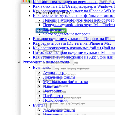
Как записывать видео во время воспроизведе
Как включить DLNA медиасервер в Windows 1
Как воспроизводить музыку на iPhone с WD 
Как перенести музыкальные файлы с компьютер
Передача аудиофайлов через веб-браузе
Передача аудиофайлов через Mac Finde
Заключение
Часто задаваемые вопросы
Воспроизведение музыки из Dropbox на iPhon
Как редактировать ID3-теги на iPhone и Mac
Как воспроизводить локальные файлы (файлы i
Потоковое воспроизведение музыки с Mac ил
Как установить приложение из App Store ил
Руководство пользователя
Evermusic
Аудиоплеер
Локальные файлы
Музыкальная библиотека
Навигация
Настройки
Плейлисты
Подключения
Evertag
Локальные файлы
Навигация