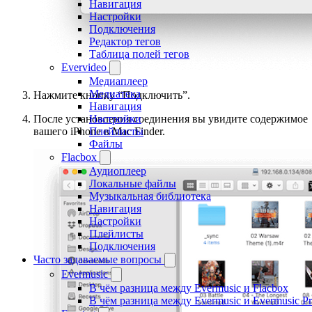
Навигация
Настройки
Подключения
Редактор тегов
Таблица полей тегов
Evervideo
Медиаплеер
Медиатека
Нажмите кнопку “Подключить”.
Навигация
Настройки
После установления соединения вы увидите содержимое
Плейлисты
вашего iPhone в Mac Finder.
Файлы
Flacbox
Аудиоплеер
Локальные файлы
Музыкальная библиотека
Навигация
Настройки
Плейлисты
Подключения
Часто задаваемые вопросы
Evermusic
В чём разница между Evermusic и Flacbox
В чём разница между Evermusic и Evermusic P