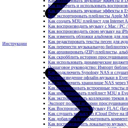
Как использовать звуковые эффекты и DSP
Как включить и использовать воспроизве
Как использовать звуковые эффекты в E
Как экспортировать плейлисты Apple Mu
Как создать M3U плейлист для Internet A
Как воспроизводить музыку с Mac / PC 
Как воспроизводить свою музыку на iPh
Как изменить обложки альбомов для лок
Как редактировать тексты песен для ау
Инструкции
Как перенести музыкальную библиотеку
Как архивировать (ZIP) плейлисты, альб
Как скробблить историю прослушивания 
Как использовать динамические виджеты
Пошаговое руководство: Импорт библиот
Как подключить Synology NAS и слушат
Воспроизведение офлайн-музыки в Everm
Как подключить хранилище NAS через 
Как просматривать встроенные тексты 
Как импортировать плейлист M3U в Ever
Как экспортировать коллекцию треков в
Экспорт полной истории прослушивания 
Как Воспроизводить Музыку FLAC (Без 
Как слушать музыку из iCloud Drive на 
Как добавлять и просматривать коммента
Как воспроизводить локальную музыку,