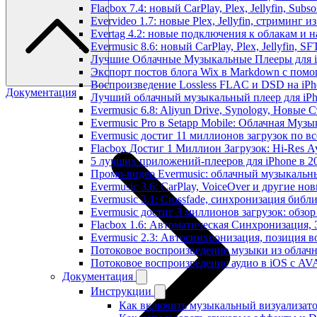
Flacbox 7.4: новый CarPlay, Plex, Jellyfin, Sub
Evervideo 1.7: новые Plex, Jellyfin, стриминг 
Evertag 4.2: новые подключения к облакам и н
Evermusic 8.6: новый CarPlay, Plex, Jellyfin, S
Лучшие Облачные Музыкальные Плееры для iP
Экспорт постов блога Wix в Markdown с пом
Воспроизведение Lossless FLAC и DSD на iPho
Документация
Лучший облачный музыкальный плеер для iPh
Evermusic 6.8: Aliyun Drive, Synology, Новые 
Evermusic Pro в Setapp Mobile: Облачная Музы
Evermusic достиг 11 миллионов загрузок по в
Flacbox Достиг 1 Миллион Загрузок: Hi-Res А
5 лучших приложений-плееров для iPhone в 2
Промо-видео Evermusic: облачный музыкальн
Evermusic 3.6: CarPlay, VoiceOver и другие но
Evermusic 3.1: Crossfade, синхронизация библ
Evermusic достиг 3 миллионов загрузок: обзо
Flacbox 1.6: Автоматическая Синхронизация
Evermusic 2.3: Автосинхронизация, позиция в
Потоковое воспроизведение музыки из облачн
Потоковое воспроизведение аудио в iOS с AVA
Документация
Инструкции
Как включить музыкальный визуализатор