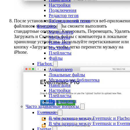
Настройки
Подключения
Редактор тегов
После установления соединения появится веб-приложени
Таблица полей тегов
файлового менеджера. Вы сможете выполнять
Evervideo
стандартные операции: Копировать, Перемещать, Удалять
Медиаплеер
Загружать и Скачивать файлы с компьютера в локальное
Медиатека
хранилище устройства. Используйте перетаскивание или
Навигация
кнопку «Загрузить», чтобы легко перенести музыку на
Настройки
iPhone.
Плейлисты
Файлы
Flacbox
Аудиоплеер
Локальные файлы
Музыкальная библиотека
Навигация
Настройки
Плейлисты
Подключения
Часто задаваемые вопросы
Evermusic
В чём разница между Evermusic и Flacbo
В чём разница между Evermusic и Everm
Evertag