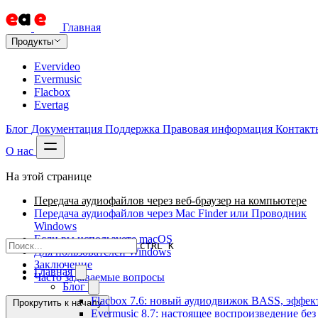
Главная
Продукты
Evervideo
Evermusic
Flacbox
Evertag
Блог
Документация
Поддержка
Правовая информация
Контакт
О нас
На этой странице
Передача аудиофайлов через веб-браузер на компьютере
Передача аудиофайлов через Mac Finder или Проводник
Windows
Если вы используете macOS
CTRL K
Для пользователей Windows
Заключение
Главная
Часто задаваемые вопросы
Блог
Flacbox 7.6: новый аудиодвижок BASS, эффе
Прокрутить к началу
Evermusic 8.7: настоящее воспроизведение бе