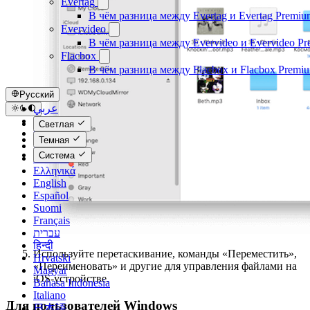
Evertag
В чём разница между Evertag и Evertag Premiu
Evervideo
В чём разница между Evervideo и Evervideo P
Flacbox
В чём разница между Flacbox и Flacbox Premi
Русский
عربي
Català
Светлая
Čeština
Темная
Dansk
Система
Deutsch
Ελληνικά
English
Español
Suomi
Français
עברית
हिन्दी
Используйте перетаскивание, команды «Переместить»,
Hrvatski
«Переименовать» и другие для управления файлами на
Magyar
iOS-устройстве.
Bahasa Indonesia
Italiano
Для пользователей Windows
日本語