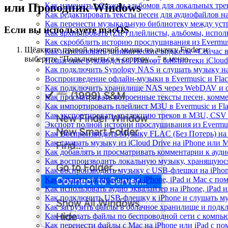
или Проводник Windows
Как изменить обложки альбомов для локальных трек
Как редактировать тексты песен для аудиофайлов 
Как перенести музыкальную библиотеку между устр
Если вы используете macOS
Как архивировать (ZIP) плейлисты, альбомы, исполн
Как скробблить историю прослушивания из Evermusi
Щёлкните правой кнопкой мыши по значку Finder и
Как использовать динамические виджеты «Сейчас во
выберите “Подключиться к серверу…” в меню.
Пошаговое руководство: Импорт библиотеки iCloud 
Как подключить Synology NAS и слушать музыку на
Воспроизведение офлайн-музыки в Evermusic и Flac
Как подключить хранилище NAS через WebDAV и с
Как просматривать встроенные тексты песен, комм
Как импортировать плейлист M3U в Evermusic и Fl
Как экспортировать коллекцию треков в M3U, CSV 
Экспорт полной истории прослушивания из Evermusi
Как Воспроизводить Музыку FLAC (Без Потерь) на
Как слушать музыку из iCloud Drive на iPhone или 
Как добавлять и просматривать комментарии к аудио
Как воспроизводить локальную музыку, хранящуюся
Как воспроизводить музыку с USB-флешки на iPhon
Как слушать аудиокниги на iPhone, iPad и Mac с п
Как использовать аудио эквалайзер на iPhone, iPad 
Как подключить USB-флешку к iPhone и слушать му
Как загрузить файлы в облачное хранилище и подклю
Как передать файлы по беспроводной сети с компью
Как перенести файлы с Mac на iPhone или iPad с по