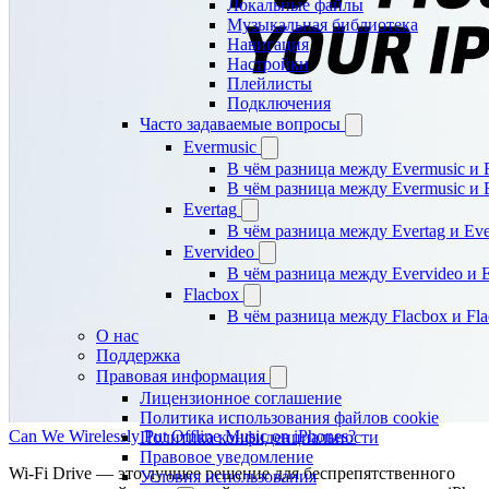
Локальные файлы
Музыкальная библиотека
Навигация
Настройки
Плейлисты
Подключения
Часто задаваемые вопросы
Evermusic
В чём разница между Evermusic и 
В чём разница между Evermusic и 
Evertag
В чём разница между Evertag и Eve
Evervideo
В чём разница между Evervideo и 
Flacbox
В чём разница между Flacbox и Fl
О нас
Поддержка
Правовая информация
Лицензионное соглашение
Политика использования файлов cookie
Can We Wirelessly Put Offline Music on iPhones?
Политика конфиденциальности
Правовое уведомление
Wi-Fi Drive — это лучшее решение для беспрепятственного
Условия использования