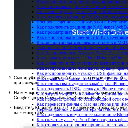
Как скробблить историю прослушивания из Eve
Как использовать динамические виджеты «Сейч
Пошаговое руководство: Импорт библиотеки iC
Как подключить Synology NAS и слушать муз
Воспроизведение офлайн-музыки в Evermusic 
Как подключить хранилище NAS через WebDA
Как просматривать встроенные тексты песен,
Как импортировать плейлист M3U в Evermusic
Как экспортировать коллекцию треков в M3U,
Экспорт полной истории прослушивания из Eve
Как Воспроизводить Музыку FLAC (Без Потер
Как слушать музыку из iCloud Drive на iPhone
Как добавлять и просматривать комментарии к
Как воспроизводить локальную музыку, храня
Как воспроизводить музыку с USB-флешки на 
Скопируйте URL-адрес веб-браузера, сгенерированный в
Как слушать аудиокниги на iPhone, iPad и Ma
приложении.
Как использовать аудио эквалайзер на iPhone, 
Как подключить USB-флешку к iPhone и слуш
На компьютере откройте совместимый веб-браузер (Safari
Как загрузить файлы в облачное хранилище и 
Google Chrome, Opera, Yandex Browser, FireFox).
Как передать файлы по беспроводной сети с к
Как перенести файлы с Mac на iPhone или iPa
Введите URL-адрес из шага 5 в адресную строку браузера
Перенос файлов с компьютера на iPhone с п
на компьютере.
Как подключить внутреннее хранилище Blueso
Как скачать музыку с YouTube и слушать офла
Как отключить стороннее приложение от акка