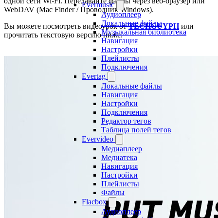
одной сети Wi-Fi. Передавайте файлы через веб-браузер или
Evermusic
WebDAV (Mac Finder / Проводник Windows).
Аудиоплеер
Локальные файлы
Вы можете посмотреть видеоурок от
TECHGUYPH
или
Музыкальная библиотека
прочитать текстовую версию ниже.
Навигация
Настройки
Плейлисты
Подключения
Evertag
Локальные файлы
Навигация
Настройки
Подключения
Редактор тегов
Таблица полей тегов
Evervideo
Медиаплеер
Медиатека
Навигация
Настройки
Плейлисты
Файлы
Flacbox
Аудиоплеер