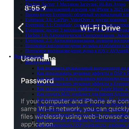
Flacbox Достиг 1 Миллион Загрузок: Hi-Res Аудио
5 лучших приложений-плееров для iPhone в 2025 го
Промо-видео Evermusic: облачный музыкальный пл
Evermusic 3.6: CarPlay, VoiceOver и другие новинки
Evermusic 3.1: Crossfade, синхронизация библиотек
Evermusic достиг 3 миллионов загрузок: обзор фун
Flacbox 1.6: Автоматическая Синхронизация, Эква
Evermusic 2.3: Автосинхронизация, позиция воспро
Потоковое воспроизведение музыки из облачного хр
Потоковое воспроизведение аудио в iOS с AVAssetR
Документация
Инструкции
Как включить музыкальный визуализатор во в
Как использовать звуковые эффекты и DSP в Fl
Как включить и использовать воспроизведение
Как использовать звуковые эффекты в Evermus
Как экспортировать плейлисты Apple Music и 
Как создать M3U плейлист для Internet Archive
Как воспроизводить музыку с Mac / PC / Lin
Как воспроизводить свою музыку на iPhone с
Как изменить обложки альбомов для локальны
Как редактировать тексты песен для аудиофа
Как перенести музыкальную библиотеку между
Как архивировать (ZIP) плейлисты, альбомы, 