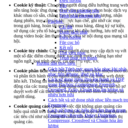
Điều hướng
Cookie kỹ thuật:
Cho phép người dùng điều hướng trang web
Tệp
nền tảng hoặc ứng dụng và sử dụng các tùy chọn hoặc dịch vụ
Thư viện phương tiện
khác nhau có sẵn, chẳng hạn như kiểm soát lưu lượng, nhận
Trình phát phương tiện
dạng phiên, truy cập các khu vực hạn chế, ghi nhớ các mục
Flacbox
trong giỏ hàng, hoàn tất quy trình mua hàng, đăng ký sự kiện,
Cài đặt
sử dụng các yếu tố bảo mật trong khi điều hướng, lưu trữ nội
Danh sách phát
dung video hoặc âm thanh, hoặc chia sẻ nội dung qua mạng xã
Điều hướng
hội.
File cục bộ
Kết nối
Cookie tùy chỉnh:
Cho phép người dùng truy cập dịch vụ với
Thư viện nhạc
một số đặc điểm chung được xác định trước, chẳng hạn như
Trình phát Âm thanh
ngôn ngữ, loại trình duyệt, cài đặt khu vực, v.v.
Hướng dẫn thực hiện
Cách bật Trình trực quan hóa nhạc khi phát
Cookie phân tích:
Cho phép tổ chức chịu trách nhiệm theo dõ
nhạc trên iPhone, iPad và Mac
và phân tích hành vi của người dùng trên các trang web được
Cách sử dụng Hiệu ứng âm thanh và DSP
liên kết. Thông tin thu thập được sử dụng để đo lường hoạt
trong Flacbox: Compressor, Freeverb,
động của các trang web, ứng dụng hoặc nền tảng và tạo hồ sơ
Crossfeed, Echo, Chuẩn hóa âm lượng và
duyệt web để cải thiện dịch vụ dựa trên mô hình sử dụng của
nhiều hơn nữa
người dùng.
Cách bật và sử dụng phát nhạc liền mạch tr
Evermusic
Cookie quảng cáo:
Quản lý việc đặt không gian quảng cáo
Cách sử dụng các hiệu ứng âm thanh trong
hiệu quả nhất trên trang web, ứng dụng hoặc nền tảng dựa trên
Evermusic: Reverb, Delay, Distortion,
các tiêu chí như nội dung đã chỉnh sửa hoặc tần suất hiển thị
Compressor, Crossfeed và Chuẩn hóa âm
quảng cáo.
lượng