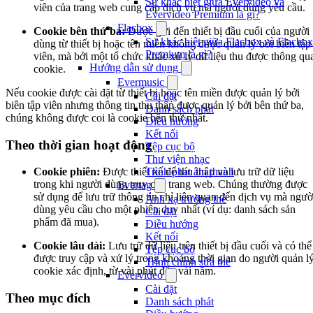
Sự khác biệt giữa Evervideo và
viên của trang web cung cấp dịch vụ mà người dùng yêu cầu.
Evervideo Premium là gì?
Flacbox
Cookie bên thứ ba:
Được gửi đến thiết bị đầu cuối của người
Sự khác biệt giữa Flacbox và Flacbox
dùng từ thiết bị hoặc tên miền không được quản lý bởi biên tập
Premium là gì?
viên, mà bởi một tổ chức khác xử lý dữ liệu thu được thông qu
Hướng dẫn sử dụng
cookie.
Evermusic
Nếu cookie được cài đặt từ thiết bị hoặc tên miền được quản lý bởi
Cài đặt
biên tập viên nhưng thông tin thu thập được quản lý bởi bên thứ ba,
Danh sách phát
chúng không được coi là cookie bên thứ nhất.
Điều hướng
Kết nối
Theo thời gian hoạt động
Tệp cục bộ
Thư viện nhạc
Trình phát âm thanh
Cookie phiên:
Được thiết kế để thu thập và lưu trữ dữ liệu
trong khi người dùng truy cập trang web. Chúng thường được
Evertag
sử dụng để lưu trữ thông tin chỉ liên quan đến dịch vụ mà ngườ
Ánh xạ trường thẻ
dùng yêu cầu cho một phiên duy nhất (ví dụ: danh sách sản
Cài đặt
phẩm đã mua).
Điều hướng
Kết nối
Cookie lâu dài:
Lưu trữ dữ liệu trên thiết bị đầu cuối và có thể
Tệp cục bộ
được truy cập và xử lý trong khoảng thời gian do người quản l
Trình chỉnh sửa thẻ
cookie xác định, từ vài phút đến vài năm.
Evervideo
Cài đặt
Theo mục đích
Danh sách phát