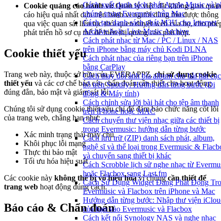
Cách xuất danh sách phát Apple Music và p
Cookie quảng cáo hành vi:
Quản lý việc đặt không gian quả
chúng trong Evermusic trên Mac
cáo hiệu quả nhất dựa trên hành vi người dùng thu được thông
Cách tạo danh sách phát M3U cho Internet
qua việc quan sát liên tục thói quen duyệt web của họ, cho phé
Archive hoặc Live Music Archive
phát triển hồ sơ cụ thể để hiển thị quảng cáo phù hợp.
Cách phát nhạc từ Mac / PC / Linux / NAS
trên iPhone bằng máy chủ Kodi DLNA
Cookie thiết yếu
Cách phát nhạc của riêng bạn trên iPhone
bằng CarPlay
Trang web này, thuộc sở hữu của EVERAPPZ,
chỉ sử dụng cookie
Cách thay đổi ảnh bìa album cho bài hát cục
thiết yếu
và các cơ chế báo cáo chẩn đoán cần thiết cho hoạt động
bộ trên Spotify: Hướng dẫn từng bước (Di
đúng đắn, bảo mật và giám sát lỗi.
động & Máy tính)
Cách chỉnh sửa lời bài hát cho tệp âm thanh
Chúng tôi sử dụng cookie thiết yếu chỉ để đảm bảo chức năng cốt lõi
trên iPhone hoặc MAC
của trang web, chẳng hạn như:
Cách chuyển thư viện nhạc giữa các thiết bị
trong Evermusic: hướng dẫn từng bước
Xác minh trạng thái máy chủ
Cách lưu trữ (ZIP) danh sách phát, album,
Khôi phục lỗi mạng
nghệ sĩ và thể loại trong Evermusic & Flacb
Thực thi bảo mật
và chuyển sang thiết bị khác
Tối ưu hóa hiệu suất
Cách Scrobble lịch sử nghe nhạc từ Evermu
hoặc Flacbox sang Last.fm
Các cookie này
không thể bị vô hiệu hóa
vì chúng
cần thiết để
Cách Sử Dụng Widget Đang Phát Động Tr
trang web
hoạt động đúng cách.
Evermusic và Flacbox trên iPhone và Mac
Hướng dẫn từng bước: Nhập thư viện iClou
Báo cáo & Chẩn đoán
của bạn vào Evermusic và Flacbox
Cách kết nối Synology NAS và nghe nhạc