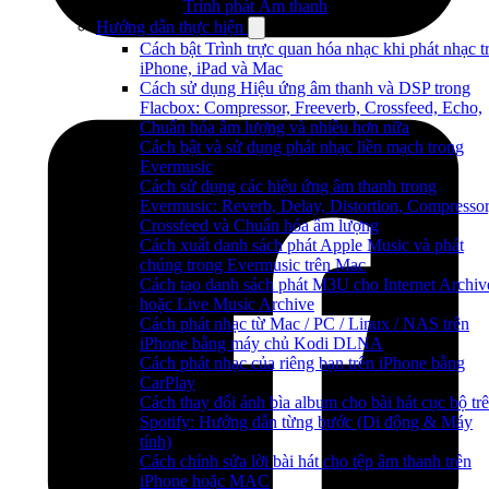
Trình phát Âm thanh
Hướng dẫn thực hiện
Cách bật Trình trực quan hóa nhạc khi phát nhạc t
iPhone, iPad và Mac
Cách sử dụng Hiệu ứng âm thanh và DSP trong
Flacbox: Compressor, Freeverb, Crossfeed, Echo,
Chuẩn hóa âm lượng và nhiều hơn nữa
Cách bật và sử dụng phát nhạc liền mạch trong
Evermusic
Cách sử dụng các hiệu ứng âm thanh trong
Evermusic: Reverb, Delay, Distortion, Compressor
Crossfeed và Chuẩn hóa âm lượng
Cách xuất danh sách phát Apple Music và phát
chúng trong Evermusic trên Mac
Cách tạo danh sách phát M3U cho Internet Archiv
hoặc Live Music Archive
Cách phát nhạc từ Mac / PC / Linux / NAS trên
iPhone bằng máy chủ Kodi DLNA
Cách phát nhạc của riêng bạn trên iPhone bằng
CarPlay
Cách thay đổi ảnh bìa album cho bài hát cục bộ tr
Spotify: Hướng dẫn từng bước (Di động & Máy
tính)
Cách chỉnh sửa lời bài hát cho tệp âm thanh trên
iPhone hoặc MAC