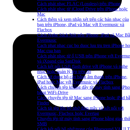
Cách phát nhạc FLAC (Lossless) trên iPhone
Cách phát nhạc từ iCloud Drive trên iPhone hoặc
Mac
Cách thêm và xem nhận xét trên các bản nhạc của
bạn trên iPhone, iPad và Mac với Evermusic và
Flacbox
Cách Nghe Sách Nói trên iPhone, iPad và Mac B
Evermusic
Cach phat nhac cuc bo duoc luu tru tren iPhone h
Mac cua ban
Cách phát nhạc từ ổ USB trên iPhone với Evermu
và iXpand của SanDisk
Cách kết nối USB flash drive với iPhone và nghe
nhạc hoặc quản lý tệp trên đó
Cách sử dụng bộ cân bằng âm thanh trên iPhone,
iPad hoặc Mac với Evermusic và Flacbox
Cách chuyển tệp không dây từ máy tính sang iPh
bằng WiFi-Drive
Cách chuyển tệp từ Mac sang iPhone hoặc iPad b
Finder
Cách tải tệp lên bộ nhớ đám mây và kết nối với
Evermusic, Flacbox hoặc Evertag
Chuyển tệp từ máy tính sang iPhone bằng giao th
SMB
Cách kết nối bộ nhớ trong của Bluesound VAULT