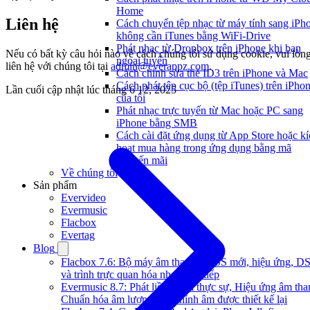
Home
Liên hệ
Cách chuyển tệp nhạc từ máy tính sang iPh
không cần iTunes bằng WiFi-Drive
Phát nhạc từ Dropbox trên iPhone khi bạn
Nếu có bất kỳ câu hỏi nào về cách chúng tôi sử dụng cookie, vui lòn
ngoại tuyến
liên hệ với chúng tôi tại
admin@everappz.com
.
Cách chỉnh sửa thẻ ID3 trên iPhone và Mac
Cách phát tệp cục bộ (tệp iTunes) trên iPho
Lần cuối cập nhật lúc
tháng 6 12, 2025
của tôi
Phát nhạc trực tuyến từ Mac hoặc PC sang
iPhone bằng SMB
Cách cài đặt ứng dụng từ App Store hoặc kí
hoạt mua hàng trong ứng dụng bằng mã
khuyến mãi
Về chúng tôi
Sản phẩm
Evervideo
Evermusic
Flacbox
Evertag
Blog
Flacbox 7.6: Bộ máy âm thanh BASS mới, hiệu ứng, D
và trình trực quan hóa nhạc trực tiếp
Evermusic 8.7: Phát liền mạch thực sự, Hiệu ứng âm tha
Chuẩn hóa âm lượng, Bộ chỉnh âm được thiết kế lại