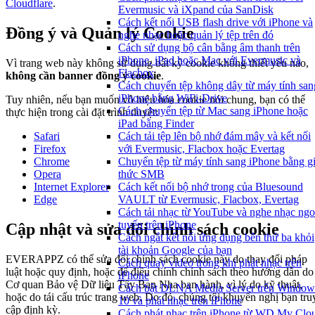
Cloudflare
.
Evermusic và iXpand của SanDisk
Cách kết nối USB flash drive với iPhone và
Đồng ý và Quản lý Cookie
nghe nhạc hoặc quản lý tệp trên đó
Cách sử dụng bộ cân bằng âm thanh trên
iPhone, iPad hoặc Mac với Evermusic và
Vì trang web này không sử dụng bất kỳ cookie không thiết yếu nào,
Flacbox
không cần banner đồng ý cookie
.
Cách chuyển tệp không dây từ máy tính san
iPhone bằng WiFi-Drive
Tuy nhiên, nếu bạn muốn vô hiệu hóa cookie nói chung, bạn có thể
Cách chuyển tệp từ Mac sang iPhone hoặc
thực hiện trong cài đặt trình duyệt:
iPad bằng Finder
Cách tải tệp lên bộ nhớ đám mây và kết nối
Safari
với Evermusic, Flacbox hoặc Evertag
Firefox
Chuyển tệp từ máy tính sang iPhone bằng g
Chrome
thức SMB
Opera
Cách kết nối bộ nhớ trong của Bluesound
Internet Explorer
VAULT từ Evermusic, Flacbox, Evertag
Edge
Cách tải nhạc từ YouTube và nghe nhạc ngo
tuyến trên iPhone
Cập nhật và sửa đổi chính sách cookie
Cách ngắt kết nối ứng dụng bên thứ ba khỏi
tài khoản Google của bạn
EVERAPPZ có thể sửa đổi chính sách cookie này do thay đổi pháp
Cách quay video trong khi phát nhạc trên
luật hoặc quy định, hoặc để điều chỉnh chính sách theo hướng dẫn do
iPhone
Cơ quan Bảo vệ Dữ liệu Tây Ban Nha ban hành, vì lý do kỹ thuật,
Cách bật DLNA Media Server trên Window
hoặc do tái cấu trúc trang web. Do đó, chúng tôi khuyến nghị bạn tru
10 và phát nhạc trên iPhone
cập định kỳ.
Cách phát nhạc trên iPhone từ WD My Clo