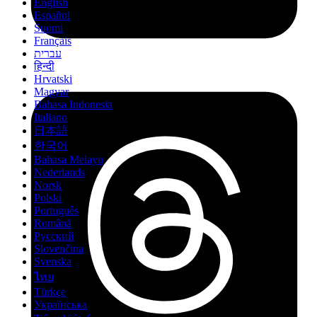
English
Español
Suomi
Français
עברית
हिन्दी
Hrvatski
Magyar
Bahasa Indonesia
Italiano
日本語
한국어
Bahasa Melayu
Nederlands
Norsk
Polski
Português
Română
Русский
Slovenčina
Svenska
ไทย
Türkçe
Українська