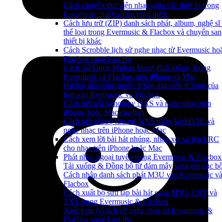
Cách chuyển thư viện nhạc giữa các thiết bị trong
Evermusic: hướng dẫn từng bước
Cách lưu trữ (ZIP) danh sách phát, album, nghệ sĩ
thể loại trong Evermusic & Flacbox và chuyển sa
thiết bị khác
Cách Scrobble lịch sử nghe nhạc từ Evermusic ho
Flacbox sang Last.fm
Cách Sử Dụng Widget Đang Phát Động Trong
Evermusic và Flacbox trên iPhone và Mac
Hướng dẫn từng bước: Nhập thư viện iCloud của
bạn vào Evermusic và Flacbox
Cách kết nối Synology NAS và nghe nhạc trên
iPhone hoặc Mac của bạn
Cách kết nối bộ lưu trữ NAS bằng WebDAV và
nghe nhạc trên iPhone hoặc Mac
Cách xem lời bài hát nhúng, nhận xét và tệp LRC
cho nhạc trên iPhone hoặc Mac
Phát nhạc ngoại tuyến trong Evermusic & Flacbox
Tải xuống & Đồng bộ từ đám mây sang tệp cục b
Cách nhập danh sách phát M3U vào Evermusic v
Flacbox
Cách xuất bộ sưu tập bài hát sang M3U, CSV và
TXT trong Evermusic & Flacbox
Xuất toàn bộ lịch sử nghe nhạc từ Evermusic &
Flacbox sang Last.fm