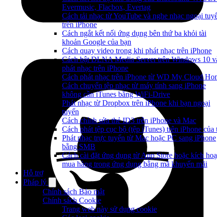
Evermusic, Flacbox, Evertag
Cách tải nhạc từ YouTube và nghe nhạc ngoại tuy
trên iPhone
Cách ngắt kết nối ứng dụng bên thứ ba khỏi tài
khoản Google của bạn
Cách quay video trong khi phát nhạc trên iPhone
Cách bật DLNA Media Server trên Windows 10 v
phát nhạc trên iPhone
Cách phát nhạc trên iPhone từ WD My Cloud Ho
Cách chuyển tệp nhạc từ máy tính sang iPhone
không cần iTunes bằng WiFi-Drive
Phát nhạc từ Dropbox trên iPhone khi bạn ngoại
tuyến
Cách chỉnh sửa thẻ ID3 trên iPhone và Mac
Cách phát tệp cục bộ (tệp iTunes) trên iPhone của 
Phát nhạc trực tuyến từ Mac hoặc PC sang iPhone
bằng SMB
Cách cài đặt ứng dụng từ App Store hoặc kích hoạ
mua hàng trong ứng dụng bằng mã khuyến mãi
Hỗ trợ
Pháp lý
Chính sách Bảo mật
Chính sách Cookie
Trang web này sử dụng cookie