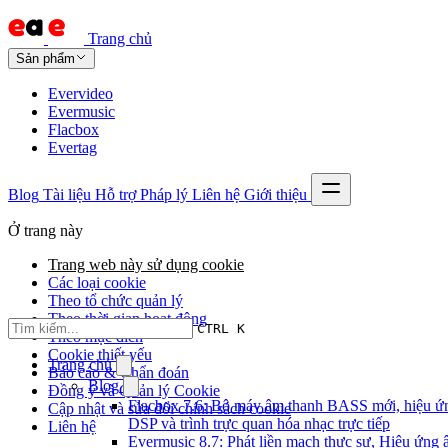
Trang chủ
Sản phẩm
Evervideo
Evermusic
Flacbox
Evertag
Blog
Tài liệu
Hỗ trợ
Pháp lý
Liên hệ
Giới thiệu
Ở trang này
Trang web này sử dụng cookie
Các loại cookie
Theo tổ chức quản lý
Theo thời gian hoạt động
CTRL K
Theo mục đích
Cookie thiết yếu
Trang chủ
Báo cáo & Chẩn đoán
Blog
Đồng ý và Quản lý Cookie
Flacbox 7.6: Bộ máy âm thanh BASS mới, hiệu ứ
Cập nhật và sửa đổi chính sách cookie
DSP và trình trực quan hóa nhạc trực tiếp
Liên hệ
Evermusic 8.7: Phát liền mạch thực sự, Hiệu ứng