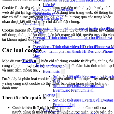
Cập nhật và sửa đổi chính sách cookie
Liên hệ
Cookie là các tệp văn bản nhỏ được gửi đến trình duyệt từ máy chủ
Điều khoản và Điều kiện
web để ghi lại hoạt động của người dùng trên trang web, để thông tin
Thỏa thuận cấp phép
này có thể được truy xuất sau đó khi điều hướng qua các trang khác
Thông báo pháp lý
nhau được kết nối với máy chủ đã cài đặt chúng.
Sản phẩm
Evermusic - Trình phát nhạc ngoại tuyến cho iPho
Cookie thường lưu trữ thông tin kỹ thuật, tùy chọn cá nhân, tùy chỉnh
và Mac
nội dung, thống kê sử dụng, liên kết mạng xã hội, quyền truy cập vào
Evertag - Trình chỉnh sửa thẻ nhạc cho iPhone và
tài khoản người dùng, v.v.
Mac
Evervideo - Trình phát video HD cho iPhone và 
Các loại cookie
Flacbox - Trình phát âm thanh Hi-Res cho iPhone
Mac
Tài liệu
Mặc dù
trang web này
hiện chỉ sử dụng
cookie thiết yếu
, chúng tôi
cung cấp phân loại các loại cookie sau đây để đảm bảo tính minh bạc
Câu hỏi thường gặp
và mục đích thông tin.
Evermusic
Sự khác biệt giữa Evermusic và Flac
Dưới đây là phân loại cookie dựa trên nhiều danh mục. Tuy nhiên, lư
là gì
ý rằng cùng một cookie có thể được bao gồm trong nhiều hơn một
Sự khác biệt giữa Evermusic và
danh mục.
Evermusic Premium là gì
Evertag
Theo tổ chức quản lý
Sự khác biệt giữa Evertag và Evertag
Premium là gì
Cookie bên thứ nhất:
Được gửi đến thiết bị đầu cuối của
Evervideo
người dùng từ thiết bị hoặc tên miền được quản lý bởi biên tập