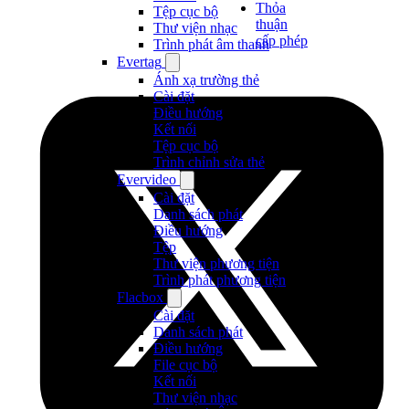
Thỏa
Tệp cục bộ
thuận
Thư viện nhạc
cấp phép
Trình phát âm thanh
Evertag
Ánh xạ trường thẻ
Cài đặt
Điều hướng
Kết nối
Tệp cục bộ
Trình chỉnh sửa thẻ
Evervideo
Cài đặt
Danh sách phát
Điều hướng
Tệp
Thư viện phương tiện
Trình phát phương tiện
Flacbox
Cài đặt
Danh sách phát
Điều hướng
File cục bộ
Kết nối
Thư viện nhạc