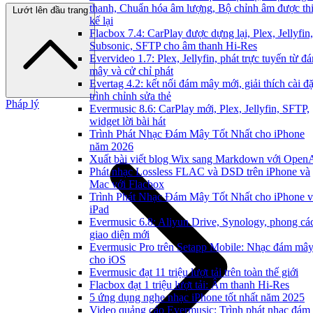
thanh, Chuẩn hóa âm lượng, Bộ chỉnh âm được thi
Lướt lên đầu trang
kế lại
Flacbox 7.4: CarPlay được dựng lại, Plex, Jellyfin,
Subsonic, SFTP cho âm thanh Hi-Res
Evervideo 1.7: Plex, Jellyfin, phát trực tuyến từ đ
mây và cử chỉ phát
Evertag 4.2: kết nối đám mây mới, giải thích cài đặ
trình chỉnh sửa thẻ
Pháp lý
Evermusic 8.6: CarPlay mới, Plex, Jellyfin, SFTP,
widget lời bài hát
Trình Phát Nhạc Đám Mây Tốt Nhất cho iPhone
năm 2026
Xuất bài viết blog Wix sang Markdown với Open
Phát nhạc Lossless FLAC và DSD trên iPhone và
Mac với Flacbox
Trình Phát Nhạc Đám Mây Tốt Nhất cho iPhone v
iPad
Evermusic 6.8: Aliyun Drive, Synology, phong cá
giao diện mới
Evermusic Pro trên Setapp Mobile: Nhạc đám mâ
cho iOS
Evermusic đạt 11 triệu lượt tải trên toàn thế giới
Flacbox đạt 1 triệu lượt tải: Âm thanh Hi-Res
5 ứng dụng nghe nhạc iPhone tốt nhất năm 2025
Video quảng cáo Evermusic: Trình phát nhạc đám