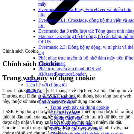
mây
Evermusic 3.6: CarPlay, VoiceOver và nhiều hơn
nữa
Evermusic 3.1: Crossfade, đồng bộ thư viện và sa
lưu
Evermusic đạt 3 triệu lượt tải: Tổng quan tính năn
Flacbox 1.6: Đồng bộ tự động, bộ cân bằng, hỗ tr
OPUS
Evermusic 2.3: Đồng bộ tự động, vị trí phát và thẻ
Chính sách Cookie
tag
Phát nhạc trực tuyến từ bộ nhớ đám mây trên iPho
Chính sách Cookie
với Evermusic
Phát trực tuyến âm thanh iOS với
AVAssetResourceLoader
Trang web này sử dụng cookie
Hỗ trợ
Liên hệ với chúng tôi
Theo Luật 34/2002 ngày 11 tháng 7 về Dịch vụ Xã hội Thông tin và
Pháp lý
Thương mại Điện tử (LSSICE), chúng tôi thông báo rằng trang web
Chính sách Bảo mật
này, thuộc sở hữu của EVERAPPZ, sử dụng cookie.
Chính sách Cookie
Trang web này sử dụng cookie
LSSICE áp dụng cho bất kỳ loại tệp hoặc thiết bị nào được tải xuống
Các loại cookie
thiết bị đầu cuối của người dùng với mục đích lưu trữ dữ liệu có thể
Cookie thiết yếu
được cập nhật và truy xuất bởi tổ chức chịu trách nhiệm cài đặt.
Báo cáo & Chẩn đoán
Cookie là một trong những tệp được sử dụng rộng rãi như vậy, mà
Đồng ý và Quản lý Cookie
chúng tôi sẽ gọi chung là cookie.