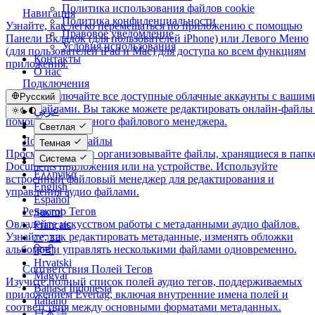
Политика использования файлов cookie
Навигация
Политика конфиденциальности
Узнайте, как легко перемещаться по приложению с помощью
Правовое уведомление
Панели Вкладок (для пользователей iPhone) или Левого Меню
Условия использования
(для пользователей iPad и Mac) для доступа ко всем функциям
Контакты
приложения.
О нас
Подключения
Легко подключайте все доступные облачные аккаунты с вашим
Русский
аудио файлами. Вы также можете редактировать онлайн-файлы
عربي
помощью встроенного файлового менеджера.
Català
Светлая
Čeština
Локальные Файлы
Темная
Dansk
Просматривайте и организовывайте файлы, хранящиеся в папк
Система
Deutsch
Documents приложения или на устройстве. Используйте
Ελληνικά
встроенный файловый менеджер для редактирования и
English
управления аудио файлами.
Español
Редактор Тегов
Suomi
Овладейте искусством работы с метаданными аудио файлов.
Français
Узнайте, как редактировать метаданные, изменять обложки
עברית
альбомов и управлять несколькими файлами одновременно.
हिन्दी
Hrvatski
Соответствия Полей Тегов
Magyar
Изучите полный список полей аудио тегов, поддерживаемых
Bahasa Indonesia
приложением Evertag, включая внутренние имена полей и
Italiano
соответствия между основными форматами метаданных.
日本語