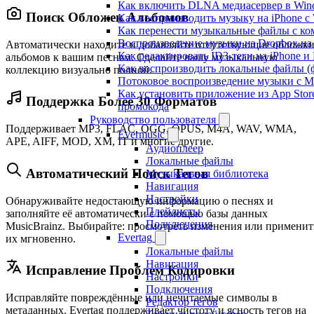
Как включить DLNA медиасервер в Wind
Поиск Обложек Альбомов
Как воспроизводить музыку на iPhone 
Как перенести музыкальные файлы с ком
Воспроизведение музыки из Dropbox на
Автоматически находите и добавляйте отсутствующие обложк
Как редактировать ID3-теги на iPhone и
альбомов к вашим песням. Сделайте вашу музыкальную
Как воспроизводить локальные файлы (ф
коллекцию визуально полной.
Потоковое воспроизведение музыки с M
Как установить приложение из App Sto
Поддержка Более 30 Форматов
промокода
Руководство пользователя
Поддерживает MP3, FLAC, OGG, OPUS, M4A, WAV, WMA,
Evermusic
APE, AIFF, MOD, XM, IT и многие другие.
Аудиоплеер
Локальные файлы
Автоматический Поиск Тегов
Музыкальная библиотека
Навигация
Настройки
Обнаруживайте недостающую информацию о песнях и
Плейлисты
заполняйте её автоматически с помощью базы данных
Подключения
MusicBrainz. Выбирайте: просмотреть изменения или применит
Evertag
их мгновенно.
Локальные файлы
Навигация
Исправление Проблем Кодировки
Настройки
Подключения
Исправляйте повреждённые или нечитаемые символы в
Редактор тегов
метаданных. Evertag поддерживает чистоту и ясность тегов на