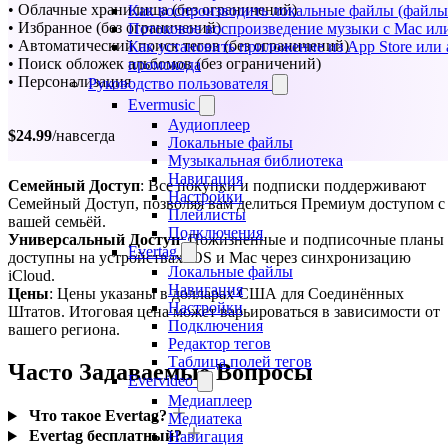
• Облачные хранилища (без ограничений)
Как воспроизводить локальные файлы (файлы i
• Избранное (без ограничений)
Потоковое воспроизведение музыки с Mac ил
• Автоматический поиск тегов (без ограничений)
Как установить приложение из App Store ил
• Поиск обложек альбомов (без ограничений)
промокода
• Персонализация
Руководство пользователя
Evermusic
Аудиоплеер
$24.99
/навсегда
Локальные файлы
Музыкальная библиотека
Навигация
Семейный Доступ
: Все покупки и подписки поддерживают
Настройки
Семейный Доступ, позволяя вам делиться Премиум доступом с
Плейлисты
вашей семьёй.
Подключения
Универсальный Доступ
: Пожизненные и подписочные планы
Evertag
доступны на устройствах iOS и Mac через синхронизацию
Локальные файлы
iCloud.
Навигация
Цены
: Цены указаны в долларах США для Соединённых
Настройки
Штатов. Итоговая цена может варьироваться в зависимости от
Подключения
вашего региона.
Редактор тегов
Таблица полей тегов
Часто Задаваемые Вопросы
Evervideo
Медиаплеер
Что такое Evertag?
Медиатека
Evertag бесплатный?
Навигация