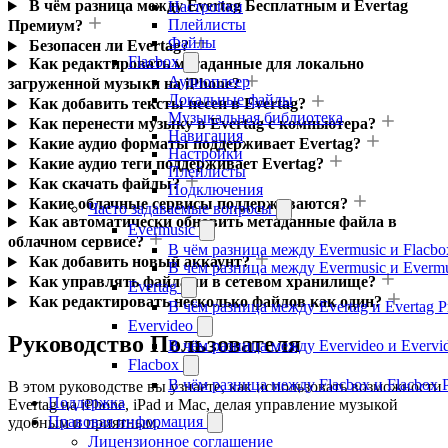
В чём разница между Evertag Бесплатным и Evertag
Настройки
Плейлисты
Премиум?
Файлы
Безопасен ли Evertag?
Flacbox
Как редактировать метаданные для локально
Аудиоплеер
загруженной музыки на iPhone?
Локальные файлы
Как добавить тексты песен в Evertag?
Музыкальная библиотека
Как перенести музыку в Evertag с компьютера?
Навигация
Какие аудио форматы поддерживает Evertag?
Настройки
Какие аудио теги поддерживает Evertag?
Плейлисты
Как скачать файлы?
Подключения
Какие облачные сервисы поддерживаются?
Часто задаваемые вопросы
Как автоматически обновить метаданные файла в
Evermusic
облачном сервисе?
В чём разница между Evermusic и Flacbo
Как добавить новый аккаунт?
В чём разница между Evermusic и Everm
Как управлять файлами в сетевом хранилище?
Evertag
Как редактировать несколько файлов как один?
В чём разница между Evertag и Evertag 
Evervideo
Руководство Пользователя
В чём разница между Evervideo и Evervi
Flacbox
В чём разница между Flacbox и Flacbox 
В этом руководстве вы узнаете, как использовать возможности
Поддержка
Evertag на iPhone, iPad и Mac, делая управление музыкой
Правовая информация
удобным и приятным.
Лицензионное соглашение