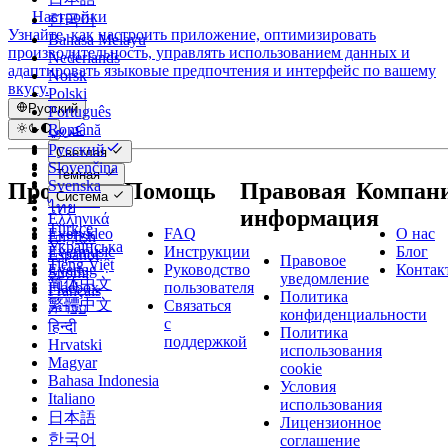
Настройки
한국어
Узнайте, как настроить приложение, оптимизировать
Bahasa Melayu
производительность, управлять использованием данных и
Nederlands
адаптировать языковые предпочтения и интерфейс по вашему
Norsk
вкусу.
Polski
Русский
Português
عربي
Română
Català
Русский
Светлая
Čeština
Slovenčina
Темная
Dansk
Svenska
Продукты
Помощь
Правовая
Компан
Система
Deutsch
ไทย
информация
Ελληνικά
Türkçe
Evervideo
FAQ
О нас
English
Українська
Evermusic
Инструкции
Блог
Español
Правовое
Tiếng Việt
Evertag
Руководство
Контак
Suomi
уведомление
简体中文
Flacbox
пользователя
Français
Политика
繁體中文
Связаться
עברית
конфиденциальности
с
हिन्दी
Политика
поддержкой
Hrvatski
использования
Magyar
cookie
Bahasa Indonesia
Условия
Italiano
использования
日本語
Лицензионное
한국어
соглашение