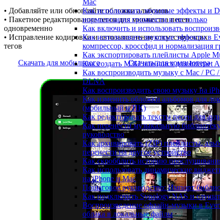
Mac
Как использовать звуковые эффекты и DSP
• Добавляйте или обновляйте обложки альбомов
нормализация громкости и не только
• Пакетное редактирование тегов для множества песен
Как включить и использовать воспроизве
одновременно
Как использовать звуковые эффекты в Ev
• Исправление кодировки и автозаполнение отсутствующих
компрессор, кроссфид и нормализация 
тегов
Как экспортировать плейлисты Apple Mu
Скачать для мобильного
Скачать для компьютера
Как создать M3U плейлист для Internet A
Как воспроизводить музыку с Mac / PC /
DLNA
Как воспроизводить свою музыку на iPh
Как изменить обложки альбомов для лок
(мобильный и ПК)
Как редактировать тексты песен для ау
Как перенести музыкальную библиотеку
руководство
Как архивировать (ZIP) плейлисты, альб
перенести на другое устройство
Как скробблить историю прослушивания 
Как использовать динамические виджеты
на iPhone и Mac
Пошаговое руководство: Импорт библиот
Как подключить Synology NAS и слушат
Воспроизведение офлайн-музыки в Everm
облака в локальные файлы