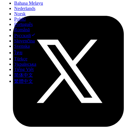
Bahasa Melayu
Nederlands
Norsk
Polski
Português
Română
Русский
Slovenčina
Svenska
ไทย
Türkçe
Українська
Tiếng Việt
简体中文
繁體中文