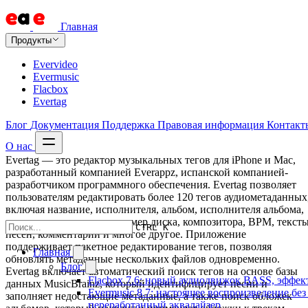
Главная
Продукты
Evervideo
Evermusic
Flacbox
Evertag
Блог
Документация
Поддержка
Правовая информация
Контакт
О нас
Evertag — это редактор музыкальных тегов для iPhone и Mac,
разработанный компанией Everappz, испанской компанией-
разработчиком программного обеспечения. Evertag позволяет
пользователям редактировать более 120 тегов аудиометаданных
включая название, исполнителя, альбом, исполнителя альбома,
жанр, год, номер трека, номер диска, композитора, BPM, текст
CTRL K
песен, комментарии и многое другое. Приложение
поддерживает пакетное редактирование тегов, позволяя
Главная
обновлять метаданные нескольких файлов одновременно.
Блог
Evertag включает автоматический поиск тегов на основе базы
Flacbox 7.6: новый аудиодвижок BASS, эффе
данных MusicBrainz, который идентифицирует песни и
Evermusic 8.7: настоящее воспроизведение без
заполняет недостающие метаданные, а также поиск обложек
переработанный эквалайзер