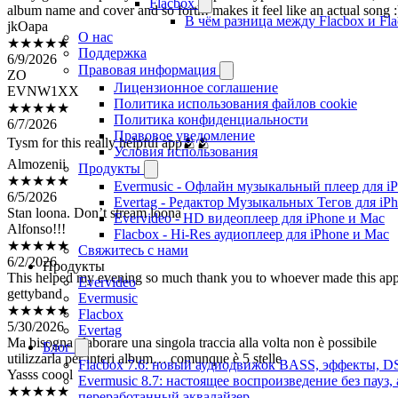
jkOapa
Flacbox
★★★★★
В чём разница между Flacbox и Fl
6/9/2026
О нас
ZO
Поддержка
EVNW1XX
Правовая информация
★★★★★
Лицензионное соглашение
6/7/2026
Политика использования файлов cookie
Tysm for this really helpful app🫂🫂
Политика конфиденциальности
Правовое уведомление
Almozenii
Условия использования
★★★★★
Продукты
6/5/2026
Evermusic - Офлайн музыкальный плеер для i
Stan loona. Don’t stream loona
Evertag - Редактор Музыкальных Тегов для iP
Alfonso!!!
Evervideo - HD видеоплеер для iPhone и Mac
★★★★★
Flacbox - Hi-Res аудиоплеер для iPhone и Mac
6/2/2026
Свяжитесь с нами
This helped my evening so much thank you to whoever made this ap
Продукты
gettyband
Evervideo
★★★★★
Evermusic
5/30/2026
Flacbox
Ma bisogna elaborare una singola traccia alla volta non è possibile
Evertag
utilizzarla per interi album… comunque è 5 stelle
Блог
Yasss coool
Flacbox 7.6: новый аудиодвижок BASS, эффекты, D
★★★★★
Evermusic 8.7: настоящее воспроизведение без пауз
5/28/2026
переработанный эквалайзер