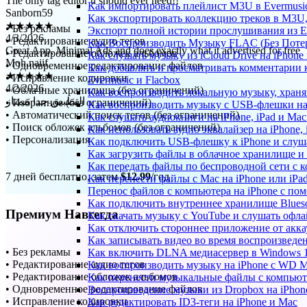
Как импортировать плейлист M3U в Evermusic
★★★★★
Как экспортировать коллекцию треков в M3U,
4/3/2026
• Без рекламы
Экспорт полной истории прослушивания из Eve
Great App, Minimal Ads and does exactly what it advertised for free
• Редактирование аудио тегов
Как Воспроизводить Музыку FLAC (Без Потер
Moh.naiif
• Редактирование обложек альбомов
Как слушать музыку из iCloud Drive на iPhone
★★★★★
• Одновременное редактирование файлов
Как добавлять и просматривать комментарии к
4/2/2026
• Исправление кодировки
Evermusic и Flacbox
التطبيق جدا ممتاز
• Облачные хранилища (без ограничений)
Как воспроизводить локальную музыку, храня
• Избранное (без ограничений)
Как воспроизводить музыку с USB-флешки на 
• Автоматический поиск тегов (без ограничений)
Как слушать аудиокниги на iPhone, iPad и Ma
• Поиск обложек альбомов (без ограничений)
Как использовать аудио эквалайзер на iPhone, 
• Персонализация
Как подключить USB-флешку к iPhone и слуш
Как загрузить файлы в облачное хранилище и 
Как передать файлы по беспроводной сети с к
7 дней бесплатно, затем
$12.99
/год
Как перенести файлы с Mac на iPhone или iPa
Перенос файлов с компьютера на iPhone с п
Как подключить внутреннее хранилище Blueso
Премиум Навсегда
Как скачать музыку с YouTube и слушать офла
Как отключить стороннее приложение от акка
Как записывать видео во время воспроизведе
• Без рекламы
Как включить DLNA медиасервер в Windows 1
• Редактирование аудио тегов
Как воспроизводить музыку на iPhone с WD 
• Редактирование обложек альбомов
Как перенести музыкальные файлы с компьютер
• Одновременное редактирование файлов
Воспроизведение музыки из Dropbox на iPhon
• Исправление кодировки
Как редактировать ID3-теги на iPhone и Mac