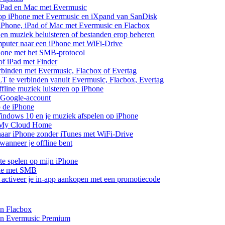
 iPad en Mac met Evermusic
 op iPhone met Evermusic en iXpand van SanDisk
 iPhone, iPad of Mac met Evermusic en Flacbox
en muziek beluisteren of bestanden erop beheren
mputer naar een iPhone met WiFi-Drive
hone met het SMB-protocol
of iPad met Finder
rbinden met Evermusic, Flacbox of Evertag
 te verbinden vanuit Evermusic, Flacbox, Evertag
line muziek luisteren op iPhone
 Google-account
p de iPhone
ndows 10 en je muziek afspelen op iPhone
 My Cloud Home
aar iPhone zonder iTunes met WiFi-Drive
anneer je offline bent
te spelen op mijn iPhone
one met SMB
of activeer je in-app aankopen met een promotiecode
en Flacbox
 en Evermusic Premium