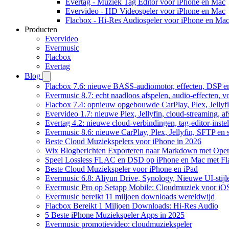
Evertag - Muziek Tag Editor voor iPhone en Mac
Evervideo - HD Videospeler voor iPhone en Mac
Flacbox - Hi-Res Audiospeler voor iPhone en Ma
Producten
Evervideo
Evermusic
Flacbox
Evertag
Blog
Flacbox 7.6: nieuwe BASS-audiomotor, effecten, DSP en
Evermusic 8.7: echt naadloos afspelen, audio-effecten, 
Flacbox 7.4: opnieuw opgebouwde CarPlay, Plex, Jellyfi
Evervideo 1.7: nieuwe Plex, Jellyfin, cloud-streaming, a
Evertag 4.2: nieuwe cloud-verbindingen, tag-editor-instel
Evermusic 8.6: nieuwe CarPlay, Plex, Jellyfin, SFTP en 
Beste Cloud Muziekspelers voor iPhone in 2026
Wix Blogberichten Exporteren naar Markdown met Ope
Speel Lossless FLAC en DSD op iPhone en Mac met Fl
Beste Cloud Muziekspeler voor iPhone en iPad
Evermusic 6.8: Aliyun Drive, Synology, Nieuwe UI-stijl
Evermusic Pro op Setapp Mobile: Cloudmuziek voor iO
Evermusic bereikt 11 miljoen downloads wereldwijd
Flacbox Bereikt 1 Miljoen Downloads: Hi-Res Audio
5 Beste iPhone Muziekspeler Apps in 2025
Evermusic promotievideo: cloudmuziekspeler