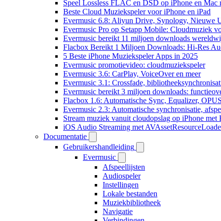
Speel Lossless FLAC en DSD op iPhone en Mac 
Beste Cloud Muziekspeler voor iPhone en iPad
Evermusic 6.8: Aliyun Drive, Synology, Nieuwe UI
Evermusic Pro op Setapp Mobile: Cloudmuziek v
Evermusic bereikt 11 miljoen downloads wereldwi
Flacbox Bereikt 1 Miljoen Downloads: Hi-Res Au
5 Beste iPhone Muziekspeler Apps in 2025
Evermusic promotievideo: cloudmuziekspeler
Evermusic 3.6: CarPlay, VoiceOver en meer
Evermusic 3.1: Crossfade, bibliotheeksynchronisat
Evermusic bereikt 3 miljoen downloads: functieove
Flacbox 1.6: Automatische Sync, Equalizer, OPU
Evermusic 2.3: Automatische synchronisatie, afspee
Stream muziek vanuit cloudopslag op iPhone met
iOS Audio Streaming met AVAssetResourceLoade
Documentatie
Gebruikershandleiding
Evermusic
Afspeellijsten
Audiospeler
Instellingen
Lokale bestanden
Muziekbibliotheek
Navigatie
Verbindingen