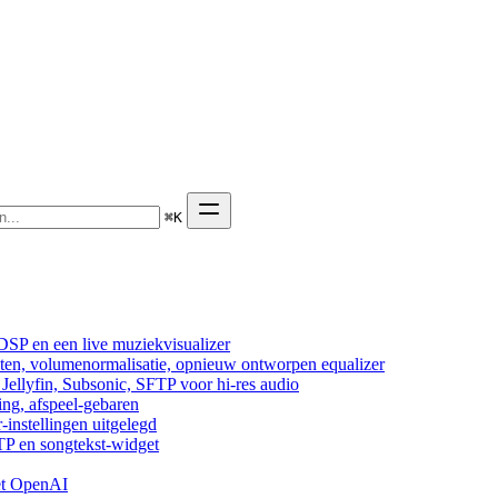
⌘
K
DSP en een live muziekvisualizer
cten, volumenormalisatie, opnieuw ontworpen equalizer
ellyfin, Subsonic, SFTP voor hi-res audio
ing, afspeel-gebaren
-instellingen uitgelegd
TP en songtekst-widget
et OpenAI