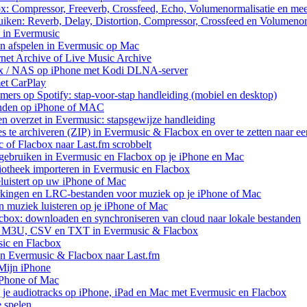
ox: Compressor, Freeverb, Crossfeed, Echo, Volumenormalisatie en me
uiken: Reverb, Delay, Distortion, Compressor, Crossfeed en Volumenor
n in Evermusic
en afspelen in Evermusic op Mac
rnet Archive of Live Music Archive
nux / NAS op iPhone met Kodi DLNA-server
met CarPlay
rs op Spotify: stap-voor-stap handleiding (mobiel en desktop)
anden op iPhone of MAC
n overzet in Evermusic: stapsgewijze handleiding
res te archiveren (ZIP) in Evermusic & Flacbox en over te zetten naar e
 of Flacbox naar Last.fm scrobbelt
ebruiken in Evermusic en Flacbox op je iPhone en Mac
iotheek importeren in Evermusic en Flacbox
uistert op uw iPhone of Mac
rkingen en LRC-bestanden voor muziek op je iPhone of Mac
uziek luisteren op je iPhone of Mac
cbox: downloaden en synchroniseren van cloud naar lokale bestanden
aar M3U, CSV en TXT in Evermusic & Flacbox
sic en Flacbox
van Evermusic & Flacbox naar Last.fm
Mijn iPhone
iPhone of Mac
 je audiotracks op iPhone, iPad en Mac met Evermusic en Flacbox
e spelen