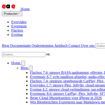
Home
Producten
Evervideo
Evermusic
Flacbox
Evertag
Blog
Documentatie
Ondersteuning
Juridisch
Contact
Over ons
⌘
K
Home
Blog
Flacbox 7.6: nieuwe BASS-audiomotor, effecten, 
Evermusic 8.7: echt naadloos afspelen, audio-effe
Flacbox 7.4: opnieuw opgebouwde CarPlay, Plex, J
Evervideo 1.7: nieuwe Plex, Jellyfin, cloud-stream
Evertag 4.2: nieuwe cloud-verbindingen, tag-editor
Evermusic 8.6: nieuwe CarPlay, Plex, Jellyfin, SF
Beste Cloud Muziekspelers voor iPhone in 2026
Wix Blogberichten Exporteren naar Markdown m