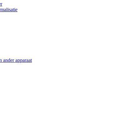
er
malisatie
en ander apparaat