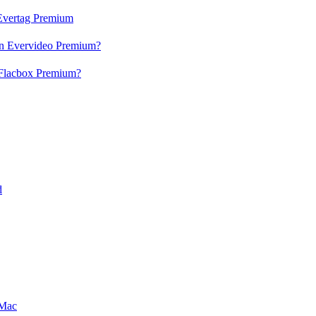
n Evertag Premium
 en Evervideo Premium?
n Flacbox Premium?
d
 Mac