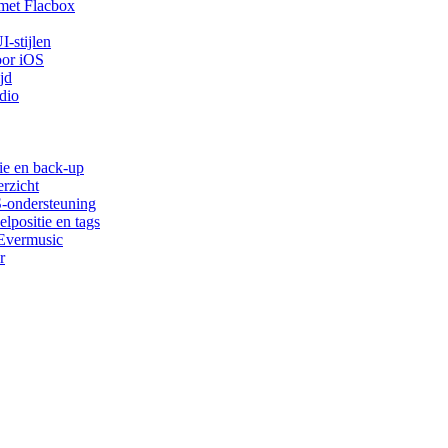
met Flacbox
-stijlen
oor iOS
jd
dio
ie en back-up
rzicht
S-ondersteuning
lpositie en tags
 Evermusic
r