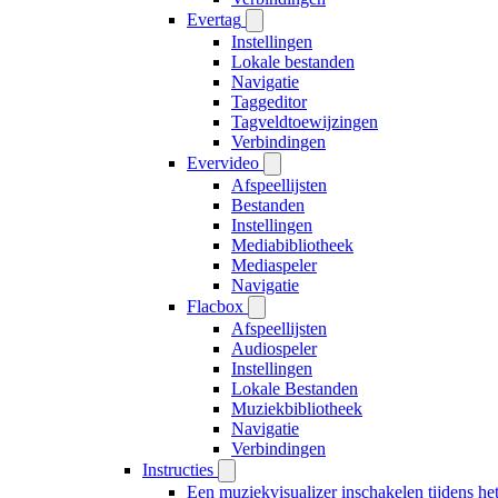
Evertag
Instellingen
Lokale bestanden
Navigatie
Taggeditor
Tagveldtoewijzingen
Verbindingen
Evervideo
Afspeellijsten
Bestanden
Instellingen
Mediabibliotheek
Mediaspeler
Navigatie
Flacbox
Afspeellijsten
Audiospeler
Instellingen
Lokale Bestanden
Muziekbibliotheek
Navigatie
Verbindingen
Instructies
Een muziekvisualizer inschakelen tijdens h