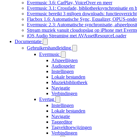
Evermusic 3.6: CarPlay, VoiceOver en meer
Evermusic 3.1: Crossfade, bibliotheeksynchronisatie en 
Evermusic bereikt 3 miljoen downloads: functieoverzicht
Flacbox 1.6: Automatische Sync, Equalizer, OPUS-onde
Evermusic 2.3: Automatische synchronisatie, afspeelposit
Stream muziek vanuit cloudopslag op iPhone met Everm
iOS Audio Streaming met AVAssetResourceLoader
Documentatie
Gebruikershandleiding
Evermusic
Afspeellijsten
Audiospeler
Instellingen
Lokale bestanden
Muziekbibliotheek
Navigatie
Verbindingen
Evertag
Instellingen
Lokale bestanden
Navigatie
Taggeditor
Tagveldtoewijzingen
Verbindingen