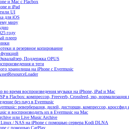
ne и Mac с Flacbox
one и iPad
Стили UI
ка для iOS
сему миру
удио
025 году
ый плеер
винки
иотеки и резервное копирование
р функций
, Эквалайзер, Поддержка OPUS
оспроизведения и теги
ого хранилища на iPhone с Evermusic
ssetResourceLoader
 во время воспроизведения музыки на iPhone, iPad и Mac
 в Flacbox: компрессор, Freeverb, Crossfeed, эхо, нормализация 
дение без пауз в Evermusic
vermusic: реверберация, дилей, дисторшн, компрессор, кроссфид
sic и воспроизводить их в Evermusic на Mac
rchive или Live Music Archive
/ Linux / NAS на iPhone с помощью сервера Kodi DLNA
one с помощью CarPlay