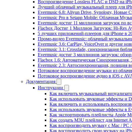
Воспроизведение Lossless FLAC и DSD на iPho
Лучший облачный музыкальный плеер для iPh
Evermusic 6.8: Aliyun Drive, Synology, Новые 
Evermusic Pro в Setapp Mobile: Облачная Музы
Evermusic достиг 11 миллионов загрузок по в
Flacbox Достиг 1 Миллион Загрузок: Hi-Res А
5 лучших приложений-плееров для iPhone в 2
Промо-видео Evermusic: облачный музыкальн
Evermusic 3.6: CarPlay, VoiceOver и другие но
Evermusic 3.1: Crossfade, синхронизация библ
Evermusic достиг 3 миллионов загрузок: обзо
Flacbox 1.6: Автоматическая Синхронизация
Evermusic 2.3: Автосинхронизация, позиция в
Потоковое воспроизведение музыки из облачн
Потоковое воспроизведение аудио в iOS с AVA
Документация
Инструкции
Как включить музыкальный визуализатор
Как использовать звуковые эффекты и DSP
Как включить и использовать воспроизве
Как использовать звуковые эффекты в E
Как экспортировать плейлисты Apple Mu
Как создать M3U плейлист для Internet A
Как воспроизводить музыку с Mac / PC 
Как воспроизводить свою музыку на iPh