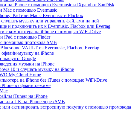
и на iPhone с помощью Evermusic и iXpand от SanDisk
 и Mac с помощью Evermusic
hone, iPad или Mac с Evermusic и Flacbox
 слушать музыку или управлять файлами на ней
ще и подключить их к Evermusic, Flacbox или Evertag
ти с компьютера на iPhone с помощью WiFi-Drive
и iPad с помощью Finder
e с помощью протокола SMB
luesound VAULT из Evermusic, Flacbox, Evertag
ь офлайн-музыку на iPhone
 аккаунта Google
зведения музыки на iPhone
ows 10 и слушать музыку на iPhone
с WD My Cloud Home
пьютера на iPhone без iTunes с помощью WiFi-Drive
 iPhone в офлайн-режиме
 Mac
айлы iTunes) на iPhone
ac или ПК на iPhone через SMB
re или активировать встроенную покупку с помощью промокода