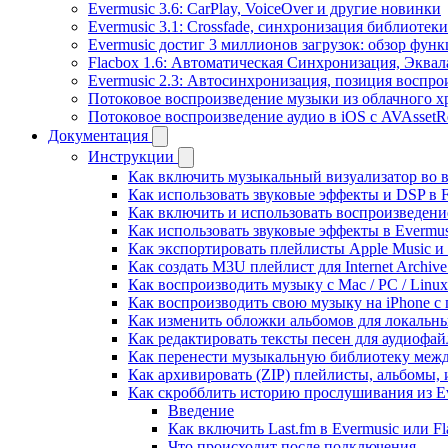
Evermusic 3.6: CarPlay, VoiceOver и другие новинки
Evermusic 3.1: Crossfade, синхронизация библиотек
Evermusic достиг 3 миллионов загрузок: обзор фун
Flacbox 1.6: Автоматическая Синхронизация, Эква
Evermusic 2.3: Автосинхронизация, позиция воспро
Потоковое воспроизведение музыки из облачного хр
Потоковое воспроизведение аудио в iOS с AVAssetR
Документация
Инструкции
Как включить музыкальный визуализатор во в
Как использовать звуковые эффекты и DSP в Fl
Как включить и использовать воспроизведение
Как использовать звуковые эффекты в Evermus
Как экспортировать плейлисты Apple Music и 
Как создать M3U плейлист для Internet Archive
Как воспроизводить музыку с Mac / PC / Lin
Как воспроизводить свою музыку на iPhone с
Как изменить обложки альбомов для локальны
Как редактировать тексты песен для аудиофа
Как перенести музыкальную библиотеку между
Как архивировать (ZIP) плейлисты, альбомы, 
Как скробблить историю прослушивания из Eve
Введение
Как включить Last.fm в Evermusic или F
Что происходит после подключения