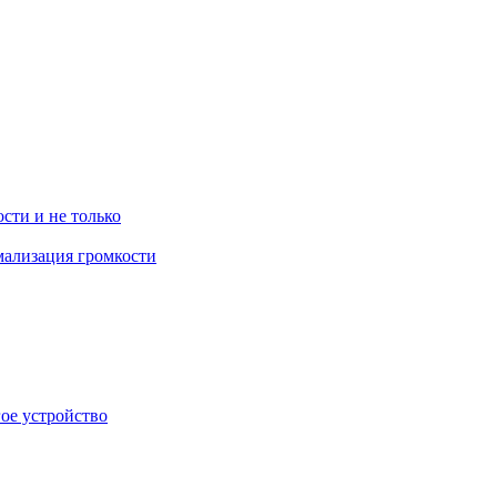
ости и не только
рмализация громкости
гое устройство