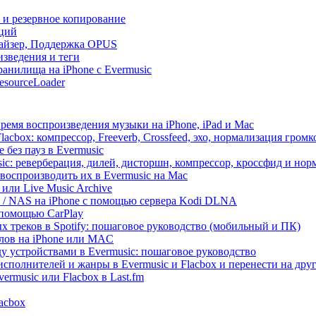
и и резервное копирование
кций
лайзер, Поддержка OPUS
изведения и теги
анилища на iPhone с Evermusic
esourceLoader
ремя воспроизведения музыки на iPhone, iPad и Mac
acbox: компрессор, Freeverb, Crossfeed, эхо, нормализация громк
 без пауз в Evermusic
ic: реверберация, дилей, дисторшн, компрессор, кроссфид и но
воспроизводить их в Evermusic на Mac
 или Live Music Archive
ux / NAS на iPhone с помощью сервера Kodi DLNA
 помощью CarPlay
х треков в Spotify: пошаговое руководство (мобильный и ПК)
йлов на iPhone или MAC
 устройствами в Evermusic: пошаговое руководство
исполнителей и жанры в Evermusic и Flacbox и перенести на дру
rmusic или Flacbox в Last.fm
lacbox