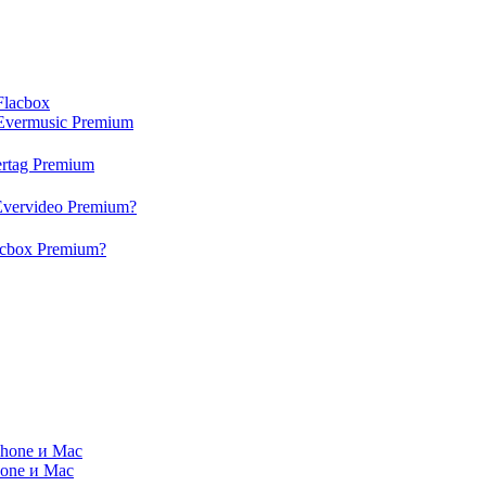
Flacbox
Evermusic Premium
rtag Premium
Evervideo Premium?
acbox Premium?
Phone и Mac
hone и Mac