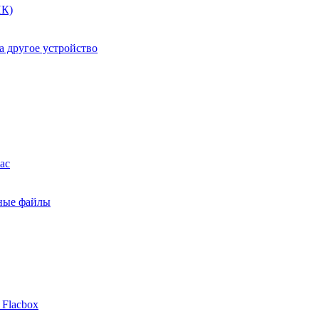
ПК)
а другое устройство
ac
ьные файлы
 Flacbox