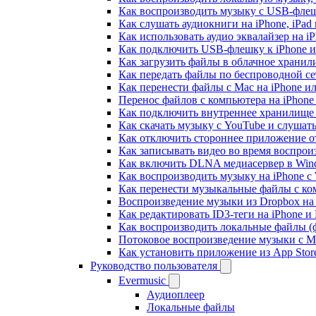
Как воспроизводить музыку с USB-флешк
Как слушать аудиокниги на iPhone, iPad
Как использовать аудио эквалайзер на iP
Как подключить USB-флешку к iPhone и
Как загрузить файлы в облачное хранили
Как передать файлы по беспроводной се
Как перенести файлы с Mac на iPhone ил
Перенос файлов с компьютера на iPhon
Как подключить внутреннее хранилище B
Как скачать музыку с YouTube и слушат
Как отключить стороннее приложение от
Как записывать видео во время воспрои
Как включить DLNA медиасервер в Wind
Как воспроизводить музыку на iPhone 
Как перенести музыкальные файлы с ком
Воспроизведение музыки из Dropbox на
Как редактировать ID3-теги на iPhone и
Как воспроизводить локальные файлы (ф
Потоковое воспроизведение музыки с M
Как установить приложение из App Sto
Руководство пользователя
Evermusic
Аудиоплеер
Локальные файлы