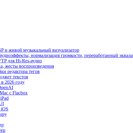
SP и живой музыкальный визуализатор
, аудиоэффекты, нормализация громкости, переработанный эквала
 SFTP для Hi-Res-аудио
лака, жесты воспроизведения
йки редактора тегов
виджет текстов
в 2026 году
OpenAI
Mac с Flacbox
iPad
UI
 iOS
миру
ду
еер