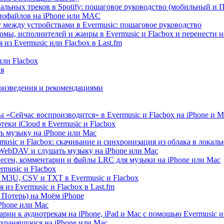
альных треков в Spotify: пошаговое руководство (мобильный и 
диофайлов на iPhone или MAC
 между устройствами в Evermusic: пошаговое руководство
омы, исполнителей и жанры в Evermusic и Flacbox и перенести н
из Evermusic или Flacbox в Last.fm
или Flacbox
ия
оизведения и рекомендациями
 «Сейчас воспроизводится» в Evermusic и Flacbox на iPhone и M
еки iCloud в Evermusic и Flacbox
ь музыку на iPhone или Mac
usic и Flacbox: скачивание и синхронизация из облака в локал
WebDAV и слушать музыку на iPhone или Mac
песен, комментарии и файлы LRC для музыки на iPhone или Mac
music и Flacbox
 M3U, CSV и TXT в Evermusic и Flacbox
из Evermusic и Flacbox в Last.fm
Потерь) на Моём iPhone
iPhone или Mac
рии к аудиотрекам на iPhone, iPad и Mac с помощью Evermusic и
 хранящуюся на iPhone или Mac