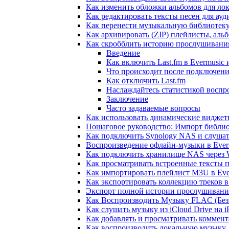
Как изменить обложки альбомов для лок
Как редактировать тексты песен для ау
Как перенести музыкальную библиотеку
Как архивировать (ZIP) плейлисты, альб
Как скробблить историю прослушивания 
Введение
Как включить Last.fm в Evermusic 
Что происходит после подключен
Как отключить Last.fm
Наслаждайтесь статистикой воспр
Заключение
Часто задаваемые вопросы
Как использовать динамические виджеты
Пошаговое руководство: Импорт библиот
Как подключить Synology NAS и слушат
Воспроизведение офлайн-музыки в Everm
Как подключить хранилище NAS через 
Как просматривать встроенные тексты 
Как импортировать плейлист M3U в Ever
Как экспортировать коллекцию треков в
Экспорт полной истории прослушивания 
Как Воспроизводить Музыку FLAC (Без 
Как слушать музыку из iCloud Drive на 
Как добавлять и просматривать коммента
Как воспроизводить локальную музыку,