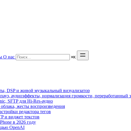
ы
О нас
⌘
K
кты, DSP и живой музыкальный визуализатор
з пауз, аудиоэффекты, нормализация громкости, переработанный 
sonic, SFTP для Hi-Res-аудио
из облака, жесты воспроизведения
астройки редактора тегов
FTP и виджет текстов
hone в 2026 году
ощью OpenAI