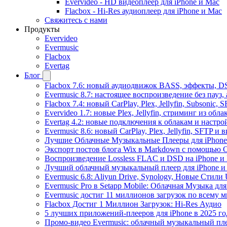
Evervideo - HD видеоплеер для iPhone и Mac
Flacbox - Hi-Res аудиоплеер для iPhone и Mac
Свяжитесь с нами
Продукты
Evervideo
Evermusic
Flacbox
Evertag
Блог
Flacbox 7.6: новый аудиодвижок BASS, эффекты, D
Evermusic 8.7: настоящее воспроизведение без пауз
Flacbox 7.4: новый CarPlay, Plex, Jellyfin, Subsonic,
Evervideo 1.7: новые Plex, Jellyfin, стриминг из об
Evertag 4.2: новые подключения к облакам и настро
Evermusic 8.6: новый CarPlay, Plex, Jellyfin, SFTP и 
Лучшие Облачные Музыкальные Плееры для iPhone 
Экспорт постов блога Wix в Markdown с помощью 
Воспроизведение Lossless FLAC и DSD на iPhone и 
Лучший облачный музыкальный плеер для iPhone и 
Evermusic 6.8: Aliyun Drive, Synology, Новые Стили 
Evermusic Pro в Setapp Mobile: Облачная Музыка для
Evermusic достиг 11 миллионов загрузок по всему 
Flacbox Достиг 1 Миллион Загрузок: Hi-Res Аудио
5 лучших приложений-плееров для iPhone в 2025 го
Промо-видео Evermusic: облачный музыкальный пл