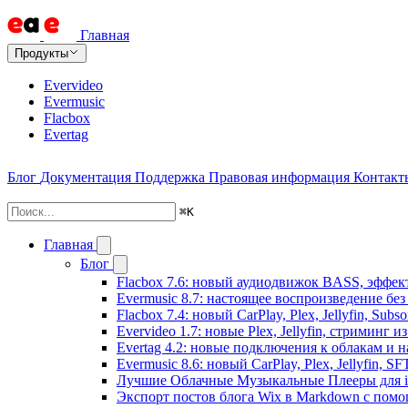
Главная
Продукты
Evervideo
Evermusic
Flacbox
Evertag
Блог
Документация
Поддержка
Правовая информация
Контакт
⌘
K
Главная
Блог
Flacbox 7.6: новый аудиодвижок BASS, эффе
Evermusic 8.7: настоящее воспроизведение бе
Flacbox 7.4: новый CarPlay, Plex, Jellyfin, Sub
Evervideo 1.7: новые Plex, Jellyfin, стриминг 
Evertag 4.2: новые подключения к облакам и н
Evermusic 8.6: новый CarPlay, Plex, Jellyfin, S
Лучшие Облачные Музыкальные Плееры для iP
Экспорт постов блога Wix в Markdown с пом