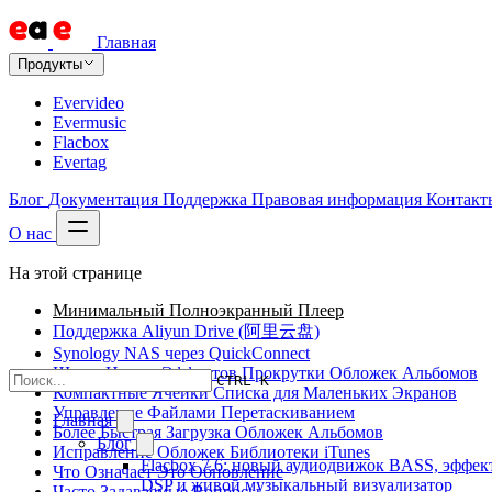
Главная
Продукты
Evervideo
Evermusic
Flacbox
Evertag
Блог
Документация
Поддержка
Правовая информация
Контакт
О нас
На этой странице
Минимальный Полноэкранный Плеер
Поддержка Aliyun Drive (阿里云盘)
Synology NAS через QuickConnect
Шесть Новых Эффектов Прокрутки Обложек Альбомов
CTRL K
Компактные Ячейки Списка для Маленьких Экранов
Управление Файлами Перетаскиванием
Главная
Более Быстрая Загрузка Обложек Альбомов
Блог
Исправление Обложек Библиотеки iTunes
Flacbox 7.6: новый аудиодвижок BASS, эффек
Что Означает Это Обновление
DSP и живой музыкальный визуализатор
Часто Задаваемые Вопросы