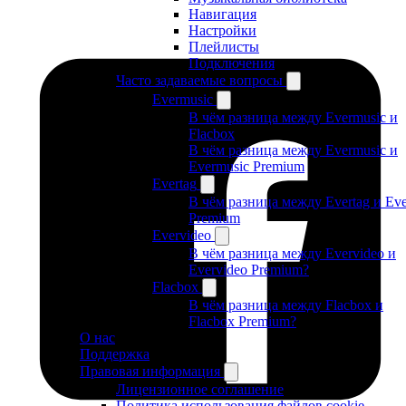
Навигация
Настройки
Плейлисты
Подключения
Часто задаваемые вопросы
Evermusic
В чём разница между Evermusic и
Flacbox
В чём разница между Evermusic и
Evermusic Premium
Evertag
В чём разница между Evertag и Eve
Premium
Evervideo
В чём разница между Evervideo и
Evervideo Premium?
Flacbox
В чём разница между Flacbox и
Flacbox Premium?
О нас
Поддержка
Правовая информация
Лицензионное соглашение
Политика использования файлов cookie