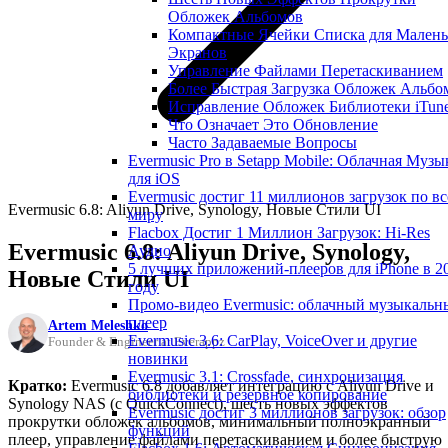
Обложек Альбомов
Компактные Ячейки Списка для Мален
Экранов
Управление Файлами Перетаскиванием
Более Быстрая Загрузка Обложек Альбо
Исправление Обложек Библиотеки iTun
Что Означает Это Обновление
Часто Задаваемые Вопросы
Evermusic Pro в Setapp Mobile: Облачная Музы
для iOS
Evermusic достиг 11 миллионов загрузок по в
Evermusic 6.8: Aliyun Drive, Synology, Новые Стили UI
миру
Flacbox Достиг 1 Миллион Загрузок: Hi-Res
Evermusic 6.8: Aliyun Drive, Synology,
Аудио
5 лучших приложений-плееров для iPhone в 2
Новые Стили UI
году
Промо-видео Evermusic: облачный музыкальн
плеер
Artem Meleshko
Evermusic 3.6: CarPlay, VoiceOver и другие
Founder & Engineer at Everappz
новинки
Evermusic 3.1: Crossfade, синхронизация
Кратко:
Evermusic 6.8 добавляет интеграцию с Aliyun Drive и
библиотеки и резервное копирование
Synology NAS (с QuickConnect), шесть новых эффектов
Evermusic достиг 3 миллионов загрузок: обзор
прокрутки обложек альбомов, минимальный полноэкранный
функций
плеер, управление файлами перетаскиванием и более быструю