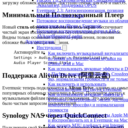
Flacbox 1.6: Автоматическая Синхронизация,
загрузку обложек альбомов. Доступно сейчас для iOS и macOS.
Эквалайзер, Поддержка OPUS
Evermusic 2.3: Автосинхронизация, позиция
Минимальный Полноэкранный Плеер
воспроизведения и теги
Потоковое воспроизведение музыки из облач
хранилища на iPhone с Evermusic
Новый
стиль обложки альбома на весь экран
обеспечивает
Потоковое воспроизведение аудио в iOS с
чистый экран воспроизведения без отвлекающих элементов.
AVAssetResourceLoader
Видны только основные элементы управления, позволяя
Документация
обложке быть в центре внимания.
Инструкции
Активируйте в:
Как включить музыкальный визуализат
Settings > Audio Player > Personalization >
во время воспроизведения музыки на
Audio Player Screen Style
iPhone, iPad и Mac
Как использовать звуковые эффекты и 
в Flacbox: компрессор, Freeverb, Crossfee
Поддержка Aliyun Drive (阿里云盘)
эхо, нормализация громкости и не тольк
Как включить и использовать
Evermusic теперь подключается к
Aliyun Drive
, одному из самы
воспроизведение без пауз в Evermusic
популярных облачных хранилищ в Китае. Получайте доступ к
Как использовать звуковые эффекты в
музыкальным файлам прямо из приложения. Это дополнение
Evermusic: реверберация, дилей, дистор
было частым запросом пользователей.
компрессор, кроссфид и нормализация
громкости
Synology NAS через QuickConnect
Как экспортировать плейлисты Apple M
и воспроизводить их в Evermusic на Mac
Как создать M3U плейлист для Internet
Подключите свой
Synology NAS
с помощью
QuickConnectID