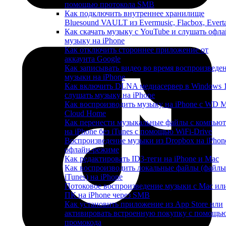
помощью протокола SMB
Как подключить внутреннее хранилище
Bluesound VAULT из Evermusic, Flacbox, Evert
Как скачать музыку с YouTube и слушать офла
музыку на iPhone
Как отключить стороннее приложение от
аккаунта Google
Как записывать видео во время воспроизведе
музыки на iPhone
Как включить DLNA медиасервер в Windows 
слушать музыку на iPhone
Как воспроизводить музыку на iPhone с WD 
Cloud Home
Как перенести музыкальные файлы с компьют
на iPhone без iTunes с помощью WiFi-Drive
Воспроизведение музыки из Dropbox на iPhon
офлайн-режиме
Как редактировать ID3-теги на iPhone и Mac
Как воспроизводить локальные файлы (файлы
iTunes) на iPhone
Потоковое воспроизведение музыки с Mac ил
ПК на iPhone через SMB
Как установить приложение из App Store или
активировать встроенную покупку с помощь
промокода