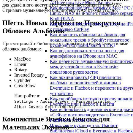
Archive или Live Music Archive
для удалённого доступа без ручной настройки IP или VPN.
Как воспроизводить музыку с Mac / PC /
Стримьте музыкальную библиотеку NAS откуда угодно.
Linux / NAS на iPhone с помощью серве
Kodi DLNA
Шесть Новых Эффектов Прокрутки
Как воспроизводить свою музыку на iPh
с помощью CarPlay
Обложек Альбомов
Как изменить обложки альбомов для
локальных треков в Spotify: пошаговое
Просматривайте библиотеку с новыми визуальными стилями
руководство (мобильный и ПК)
обложек альбомов:
Как редактировать тексты песен для
аудиофайлов на iPhone или MAC
MacDoc
Как перенести музыкальную библиотек
Linear
между устройствами в Evermusic:
Rotary
пошаговое руководство
Inverted Rotary
Как архивировать (ZIP) плейлисты,
Cylinder
альбомы, исполнителей и жанры в
CoverFlow
Evermusic и Flacbox и перенести на друг
устройство
Настройте в:
Как скробблить историю прослушивани
Settings > Audio Player > Personalization >
Evermusic или Flacbox в Last.fm
Album Covers Scrolling Style
Как использовать динамические видже
«Сейчас воспроизводится» в Evermusic 
Компактные Ячейки Списка для
Flacbox на iPhone и Mac
Пошаговое руководство: Импорт
Маленьких Экранов
библиотеки iCloud в Evermusic и Flacbox