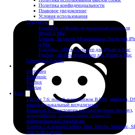
Политика конфиденциальности
Правовое уведомление
Условия использования
Продукты
Evermusic - Офлайн музыкальный плеер для
iPhone и Mac
Evertag - Редактор Музыкальных Тегов для iP
и Mac
Evervideo - HD видеоплеер для iPhone и Mac
Flacbox - Hi-Res аудиоплеер для iPhone и Mac
Свяжитесь с нами
Продукты
Evervideo
Evermusic
Flacbox
Evertag
Блог
Flacbox 7.6: новый аудиодвижок BASS, эффекты, D
живой музыкальный визуализатор
Evermusic 8.7: настоящее воспроизведение без пауз,
аудиоэффекты, нормализация громкости,
переработанный эквалайзер
Flacbox 7.4: новый CarPlay, Plex, Jellyfin, Subsonic, 
для Hi-Res-аудио