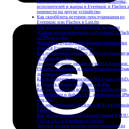
Как архивировать (ZIP) плейлисты, альбомы,
исполнителей и жанры в Evermusic и Flacbox 
перенести на другое устройство
Как скробблить историю прослушивания из
Evermusic или Flacbox в Last.fm
Как использовать динамические виджеты
«Сейчас воспроизводится» в Evermusic и Flac
на iPhone и Mac
Пошаговое руководство: Импорт библиотеки
iCloud в Evermusic и Flacbox
Как подключить Synology NAS и слушать муз
на iPhone или Mac
Воспроизведение офлайн-музыки в Evermusic
Flacbox: скачивание и синхронизация из облак
локальные файлы
Как подключить хранилище NAS через Web
и слушать музыку на iPhone или Mac
Как просматривать встроенные тексты песен,
комментарии и файлы LRC для музыки на iPh
или Mac
Как импортировать плейлист M3U в Evermusi
Flacbox
Как экспортировать коллекцию треков в M3U
CSV и TXT в Evermusic и Flacbox
Экспорт полной истории прослушивания из