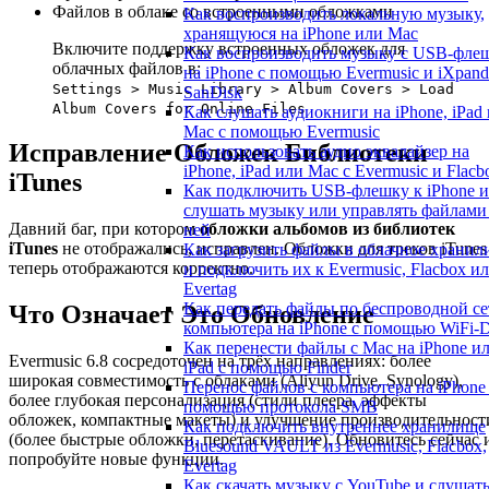
Файлов в облаке со встроенными обложками
Как воспроизводить локальную музыку,
хранящуюся на iPhone или Mac
Включите поддержку встроенных обложек для
Как воспроизводить музыку с USB-фле
облачных файлов в:
на iPhone с помощью Evermusic и iXpand
Settings > Music Library > Album Covers > Load
SanDisk
Album Covers for Online Files
Как слушать аудиокниги на iPhone, iPad 
Mac с помощью Evermusic
Исправление Обложек Библиотеки
Как использовать аудио эквалайзер на
iPhone, iPad или Mac с Evermusic и Flacb
iTunes
Как подключить USB-флешку к iPhone и
слушать музыку или управлять файлами
Давний баг, при котором
обложки альбомов из библиотек
ней
iTunes
не отображались, исправлен. Обложки для треков iTunes
Как загрузить файлы в облачное храни
теперь отображаются корректно.
и подключить их к Evermusic, Flacbox и
Evertag
Как передать файлы по беспроводной се
Что Означает Это Обновление
компьютера на iPhone с помощью WiFi-D
Как перенести файлы с Mac на iPhone и
Evermusic 6.8 сосредоточен на трёх направлениях: более
iPad с помощью Finder
широкая совместимость с облаками (Aliyun Drive, Synology),
Перенос файлов с компьютера на iPhone
более глубокая персонализация (стили плеера, эффекты
помощью протокола SMB
обложек, компактные макеты) и улучшение производительност
Как подключить внутреннее хранилище
(более быстрые обложки, перетаскивание). Обновитесь сейчас 
Bluesound VAULT из Evermusic, Flacbox,
попробуйте новые функции.
Evertag
Как скачать музыку с YouTube и слушат