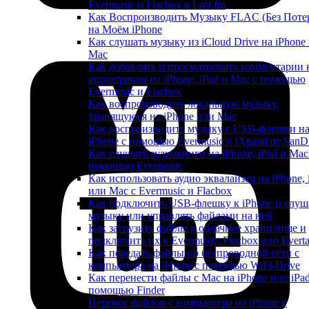
Evermusic и Flacbox в Last.fm
Как Воспроизводить Музыку FLAC (Без Поте
на Моём iPhone
Как слушать музыку из iCloud Drive на iPhone
Mac
Как добавлять и просматривать комментарии 
аудиотрекам на iPhone, iPad и Mac с помощью
Evermusic и Flacbox
Как воспроизводить локальную музыку,
хранящуюся на iPhone или Mac
Как воспроизводить музыку с USB-флешки н
iPhone с помощью Evermusic и iXpand от SanD
Как слушать аудиокниги на iPhone, iPad и Mac
помощью Evermusic
Как использовать аудио эквалайзер на iPhone, 
или Mac с Evermusic и Flacbox
Как подключить USB-флешку к iPhone и слуш
музыку или управлять файлами на ней
Как загрузить файлы в облачное хранилище и
подключить их к Evermusic, Flacbox или Evert
Как передать файлы по беспроводной сети с
компьютера на iPhone с помощью WiFi-Drive
Как перенести файлы с Mac на iPhone или iPad
помощью Finder
Перенос файлов с компьютера на iPhone с