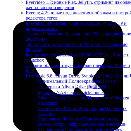
Evervideo 1.7: новые Plex, Jellyfin, стриминг из облак
жесты воспроизведения
Evertag 4.2: новые подключения к облакам и настро
редактора тегов
Evermusic 8.6: новый CarPlay, Plex, Jellyfin, SFTP и
виджет текстов
Лучшие Облачные Музыкальные Плееры для iPhone
2026 году
Экспорт постов блога Wix в Markdown с помощью
OpenAI
Воспроизведение Lossless FLAC и DSD на iPhone и
с Flacbox
Лучший облачный музыкальный плеер для iPhone и
iPad
Evermusic 6.8: Aliyun Drive, Synology, Новые Стили 
Минимальный Полноэкранный Плеер
Поддержка Aliyun Drive (阿里云盘)
Synology NAS через QuickConnect
Шесть Новых Эффектов Прокрутки Обложек
Альбомов
Компактные Ячейки Списка для Маленьких
Экранов
Управление Файлами Перетаскиванием
Более Быстрая Загрузка Обложек Альбомов
Исправление Обложек Библиотеки iTunes