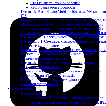
Что Означает Это Обновление
Часто Задаваемые Вопросы
Evermusic Pro в Setapp Mobile: Облачная Музыка для
iOS
Evermusic достиг 11 миллионов загрузок по всему 
Flacbox Достиг 1 Миллион Загрузок: Hi-Res Аудио
5 лучших приложений-плееров для iPhone в 2025 го
Промо-видео Evermusic: облачный музыкальный пл
Evermusic 3.6: CarPlay, VoiceOver и другие новинки
Evermusic 3.1: Crossfade, синхронизация библиотеки
резервное копирование
Evermusic достиг 3 миллионов загрузок: обзор фун
Flacbox 1.6: Автоматическая Синхронизация,
Эквалайзер, Поддержка OPUS
Evermusic 2.3: Автосинхронизация, позиция
воспроизведения и теги
Потоковое воспроизведение музыки из облачного
хранилища на iPhone с Evermusic
Потоковое воспроизведение аудио в iOS с
AVAssetResourceLoader
Документация
Инструкции
Как включить музыкальный визуализатор во
время воспроизведения музыки на iPhone, iPa