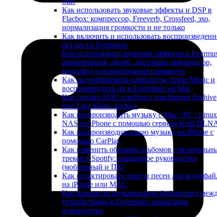
Mac
Как использовать звуковые эффекты и DSP в
Flacbox: компрессор, Freeverb, Crossfeed, эхо,
нормализация громкости и не только
Как включить и использовать воспроизведени
без пауз в Evermusic
Как использовать звуковые эффекты в Evermus
реверберация, дилей, дисторшн, компрессор,
кроссфид и нормализация громкости
Как экспортировать плейлисты Apple Music и
воспроизводить их в Evermusic на Mac
Как создать M3U плейлист для Internet Archive
или Live Music Archive
Как воспроизводить музыку с Mac / PC / Linux
NAS на iPhone с помощью сервера Kodi DLN
Как воспроизводить свою музыку на iPhone с
помощью CarPlay
Как изменить обложки альбомов для локальн
треков в Spotify: пошаговое руководство
(мобильный и ПК)
Как редактировать тексты песен для аудиофай
на iPhone или MAC
Как перенести музыкальную библиотеку меж
устройствами в Evermusic: пошаговое
руководство