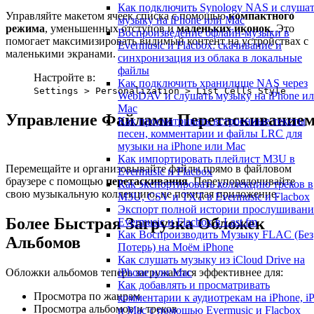
Как подключить Synology NAS и слуша
Управляйте макетом ячеек списка с помощью
компактного
музыку на iPhone или Mac
режима
, уменьшенных отступов и
маленьких иконок
. Это
Воспроизведение офлайн-музыки в
помогает максимизировать видимый контент на устройствах с
Evermusic и Flacbox: скачивание и
маленькими экранами.
синхронизация из облака в локальные
файлы
Настройте в:
Как подключить хранилище NAS через
Settings > Personalization > List Cells Style
WebDAV и слушать музыку на iPhone и
Mac
Управление Файлами Перетаскивание
Как просматривать встроенные тексты
песен, комментарии и файлы LRC для
музыки на iPhone или Mac
Как импортировать плейлист M3U в
Перемещайте и организовывайте файлы прямо в файловом
Evermusic и Flacbox
браузере с помощью
перетаскивания
. Переупорядочивайте
Как экспортировать коллекцию треков в
свою музыкальную коллекцию, не покидая приложение.
M3U, CSV и TXT в Evermusic и Flacbox
Экспорт полной истории прослушивани
Более Быстрая Загрузка Обложек
Evermusic и Flacbox в Last.fm
Как Воспроизводить Музыку FLAC (Без
Альбомов
Потерь) на Моём iPhone
Как слушать музыку из iCloud Drive на
Обложки альбомов теперь загружаются эффективнее для:
iPhone или Mac
Как добавлять и просматривать
Просмотра по жанрам
комментарии к аудиотрекам на iPhone, i
Просмотра альбомов и треков
и Mac с помощью Evermusic и Flacbox