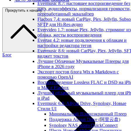
Evermusic 8.7: настоящее воспроизведение без
пауз, аудиоэффекты, нормализация громкости,
Прокрутить к началу
переработанный эквалайзер
Flacbox 7.4: новый CarPlay, Plex, Jellyfin, Subso
SFTP для Hi-Res-аудио
Evervideo 1.7: новые Plex, Jellyfin, стриминг из
облака, жесты воспроизведения
Evertag 4.2: новые подключения к облакам и
настройки редактора тегов
Evermusic 8.6: новый CarPlay, Plex, Jellyfin, SF
Блог
виджет текстов
Лучшие Облачные Музыкальные Плееры для
iPhone в 2026 году
Экспорт постов блога Wix в Markdown с
помощью OpenAI
Воспроизведение Lossless FLAC и DSD на iPh
и Mac с Flacbox
Лучший облачный музыкальный плеер для iP
и iPad
Evermusic 6.8: Aliyun Drive, Synology, Новые
Стили UI
Минимальный Полноэкранный Плеер
Поддержка Aliyun Drive (阿里云盘)
Synology NAS через QuickConnect
Шесть Новых Эффектов Прокрутки