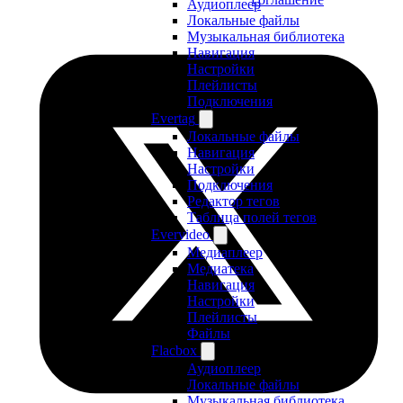
Аудиоплеер
Локальные файлы
Музыкальная библиотека
Навигация
Настройки
Плейлисты
Подключения
Evertag
Локальные файлы
Навигация
Настройки
Подключения
Редактор тегов
Таблица полей тегов
Evervideo
Медиаплеер
Медиатека
Навигация
Настройки
Плейлисты
Файлы
Flacbox
Аудиоплеер
Локальные файлы
Музыкальная библиотека