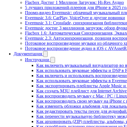
Flacbox Достиг 1 Миллион Загрузок: Hi-Res Аудио
5 лучших приложений-плееров для iPhone в 2025 го
Промо-видео Evermusic: облачный музыкальный пл
Evermusic 3.6: CarPlay, VoiceOver и другие новинки
Evermusic 3.1: Crossfade, синхронизация библиотек
Evermusic достиг 3 миллионов загрузок: обзор фун
Flacbox 1.6: Автоматическая Синхронизация, Эква
Evermusic 2.3: Автосинхронизация, позиция воспро
Потоковое воспроизведение музыки из облачного хр
Потоковое воспроизведение аудио в iOS с AVAssetR
Документация
Инструкции
Как включить музыкальный визуализатор во в
Как использовать звуковые эффекты и DSP в Fl
Как включить и использовать воспроизведение
Как использовать звуковые эффекты в Evermus
Как экспортировать плейлисты Apple Music и 
Как создать M3U плейлист для Internet Archive
Как воспроизводить музыку с Mac / PC / Lin
Как воспроизводить свою музыку на iPhone с
Как изменить обложки альбомов для локальны
Как редактировать тексты песен для аудиофа
Как перенести музыкальную библиотеку между
Как архивировать (ZIP) плейлисты, альбомы, 
Как скробблить историю прослушивания из Eve