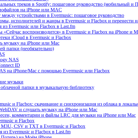
альных треков в Spotify: пошаговое руководство (мобильный и 
диофайлов на iPhone или MAC
 между устройствами в Evermusic: пошаговое руководство
омы, исполнителей и жанры в Evermusic и Flacbox и перенести н
из Evermusic или Flacbox в Last.fm
 «Сейчас воспроизводится» в Evermusic и Flacbox на iPhone и M
еки iCloud в Evermusic и Flacbox
ь музыку на iPhone или Mac
ей папки (необязательно)
NAS
logy NAS
onnect ID
AS на iPhone/Mac с помощью Evermusic или Flacbox
ние музыки
 облачной папки в музыкальную библиотеку
usic и Flacbox: скачивание и синхронизация из облака в локал
WebDAV и слушать музыку на iPhone или Mac
песен, комментарии и файлы LRC для музыки на iPhone или Mac
music и Flacbox
 M3U, CSV и TXT в Evermusic и Flacbox
из Evermusic и Flacbox в Last.fm
Потерь) на Моём iPhone