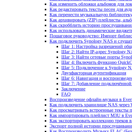
Как изменить обложки альбомов для лок
Как редактировать тексты песен для ау
Как перенести музыкальную библиотеку
Как архивировать (ZIP) плейлисты, альб
Как скробблить историю прослушивания 
Как использовать динамические виджеты
Пошаговое руководство: Импорт библиот
Как подключить Synology NAS и слушат
Шаг 1: Настройка разрешений общ
Шаг 2: Найти IP-адрес Synology 
Шаг 3: Найти сетевые порты Syno
Шаг 4: Включить функцию QuickC
Шаг 5: Подключение к Synology N
Двухфакторная аутентификация
Шаг 6: Навигация и воспроизведе
Шаг 7: Добавление подключённой
Заключение
FAQ
Воспроизведение офлайн-музыки в Everm
Как подключить хранилище NAS через 
Как просматривать встроенные тексты 
Как импортировать плейлист M3U в Ever
Как экспортировать коллекцию треков в
Экспорт полной истории прослушивания 
Как Воспроизводить Музыку FLAC (Без 