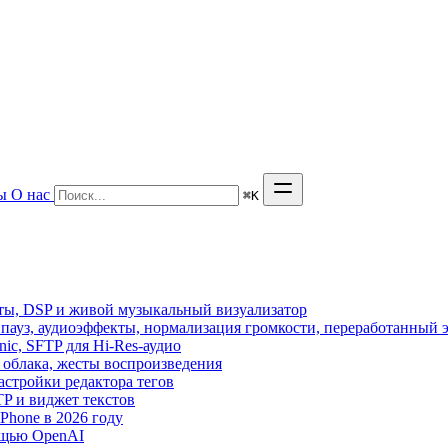
ы
О нас
⌘
K
кты, DSP и живой музыкальный визуализатор
з пауз, аудиоэффекты, нормализация громкости, переработанный 
sonic, SFTP для Hi-Res-аудио
из облака, жесты воспроизведения
астройки редактора тегов
FTP и виджет текстов
hone в 2026 году
ощью OpenAI