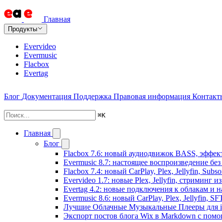
Главная
Продукты
Evervideo
Evermusic
Flacbox
Evertag
Блог
Документация
Поддержка
Правовая информация
Контакт
⌘
K
Главная
Блог
Flacbox 7.6: новый аудиодвижок BASS, эффе
Evermusic 8.7: настоящее воспроизведение бе
Flacbox 7.4: новый CarPlay, Plex, Jellyfin, Sub
Evervideo 1.7: новые Plex, Jellyfin, стриминг 
Evertag 4.2: новые подключения к облакам и н
Evermusic 8.6: новый CarPlay, Plex, Jellyfin, S
Лучшие Облачные Музыкальные Плееры для iP
Экспорт постов блога Wix в Markdown с пом