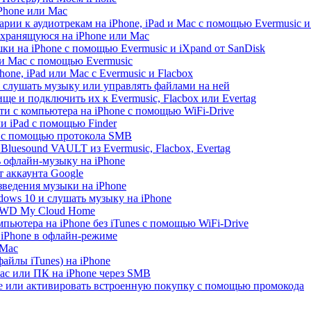
iPhone или Mac
рии к аудиотрекам на iPhone, iPad и Mac с помощью Evermusic и
 хранящуюся на iPhone или Mac
и на iPhone с помощью Evermusic и iXpand от SanDisk
 и Mac с помощью Evermusic
hone, iPad или Mac с Evermusic и Flacbox
 слушать музыку или управлять файлами на ней
ще и подключить их к Evermusic, Flacbox или Evertag
ти с компьютера на iPhone с помощью WiFi-Drive
и iPad с помощью Finder
e с помощью протокола SMB
luesound VAULT из Evermusic, Flacbox, Evertag
ь офлайн-музыку на iPhone
 аккаунта Google
зведения музыки на iPhone
ows 10 и слушать музыку на iPhone
с WD My Cloud Home
пьютера на iPhone без iTunes с помощью WiFi-Drive
 iPhone в офлайн-режиме
 Mac
айлы iTunes) на iPhone
ac или ПК на iPhone через SMB
re или активировать встроенную покупку с помощью промокода