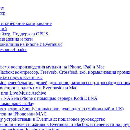
ду
еер
и и резервное копирование
кций
лайзер, Поддержка OPUS
изведения и теги
анилища на iPhone с Evermusic
esourceLoader
ремя воспроизведения музыки на iPhone, iPad и Mac
acbox: компрессор, Freeverb, Crossfeed, эхо, нормализация громк
 без пауз в Evermusic
ic: реверберация, дилей, дисторшн, компрессор, кроссфид и но
воспроизводить их в Evermusic на Mac
 или Live Music Archive
ux / NAS на iPhone с помощью сервера Kodi DLNA
 помощью CarPlay
х треков в Spotify: пошаговое руководство (мобильный и ПК)
йлов на iPhone или MAC
 устройствами в Evermusic: пошаговое руководство
исполнителей и жанры в Evermusic и Flacbox и перенести на дру
rmusic или Flacbox в Last.fm