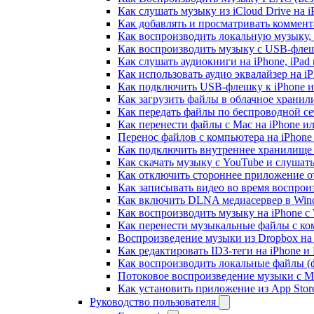
Как слушать музыку из iCloud Drive на 
Как добавлять и просматривать коммента
Как воспроизводить локальную музыку,
Как воспроизводить музыку с USB-флешк
Как слушать аудиокниги на iPhone, iPad
Как использовать аудио эквалайзер на iP
Как подключить USB-флешку к iPhone и
Как загрузить файлы в облачное хранили
Как передать файлы по беспроводной се
Как перенести файлы с Mac на iPhone ил
Перенос файлов с компьютера на iPhon
Как подключить внутреннее хранилище B
Как скачать музыку с YouTube и слушат
Как отключить стороннее приложение от
Как записывать видео во время воспрои
Как включить DLNA медиасервер в Wind
Как воспроизводить музыку на iPhone 
Как перенести музыкальные файлы с ком
Воспроизведение музыки из Dropbox на
Как редактировать ID3-теги на iPhone и
Как воспроизводить локальные файлы (ф
Потоковое воспроизведение музыки с M
Как установить приложение из App Sto
Руководство пользователя