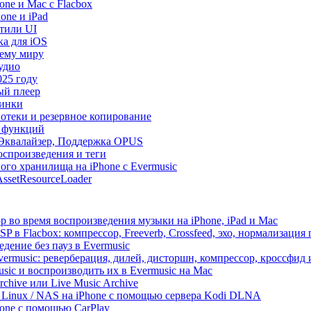
ne и Mac с Flacbox
one и iPad
Стили UI
ка для iOS
сему миру
удио
025 году
ый плеер
винки
иотеки и резервное копирование
р функций
, Эквалайзер, Поддержка OPUS
оспроизведения и теги
ого хранилища на iPhone с Evermusic
ssetResourceLoader
 во время воспроизведения музыки на iPhone, iPad и Mac
 в Flacbox: компрессор, Freeverb, Crossfeed, эхо, нормализация 
дение без пауз в Evermusic
vermusic: реверберация, дилей, дисторшн, компрессор, кроссфид
sic и воспроизводить их в Evermusic на Mac
rchive или Live Music Archive
/ Linux / NAS на iPhone с помощью сервера Kodi DLNA
one с помощью CarPlay