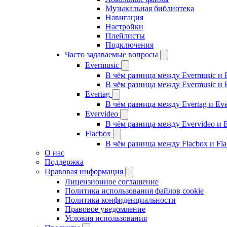
Музыкальная библиотека
Навигация
Настройки
Плейлисты
Подключения
Часто задаваемые вопросы
Evermusic
В чём разница между Evermusic и 
В чём разница между Evermusic и 
Evertag
В чём разница между Evertag и Eve
Evervideo
В чём разница между Evervideo и 
Flacbox
В чём разница между Flacbox и Fl
О нас
Поддержка
Правовая информация
Лицензионное соглашение
Политика использования файлов cookie
Политика конфиденциальности
Правовое уведомление
Условия использования