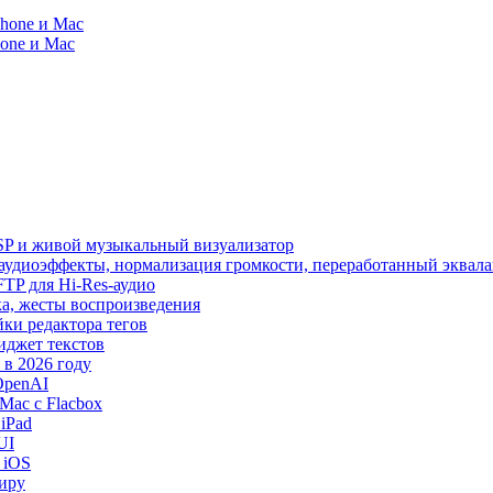
Phone и Mac
hone и Mac
SP и живой музыкальный визуализатор
, аудиоэффекты, нормализация громкости, переработанный эквала
 SFTP для Hi-Res-аудио
лака, жесты воспроизведения
йки редактора тегов
виджет текстов
в 2026 году
OpenAI
Mac с Flacbox
iPad
UI
 iOS
миру