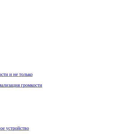
ости и не только
рмализация громкости
гое устройство