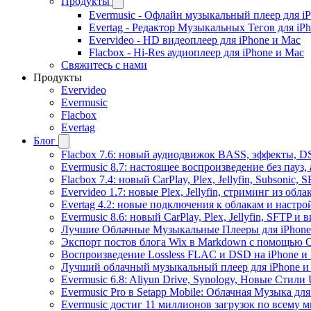
Продукты
Evermusic - Офлайн музыкальный плеер для i
Evertag - Редактор Музыкальных Тегов для iP
Evervideo - HD видеоплеер для iPhone и Mac
Flacbox - Hi-Res аудиоплеер для iPhone и Mac
Свяжитесь с нами
Продукты
Evervideo
Evermusic
Flacbox
Evertag
Блог
Flacbox 7.6: новый аудиодвижок BASS, эффекты, D
Evermusic 8.7: настоящее воспроизведение без пауз
Flacbox 7.4: новый CarPlay, Plex, Jellyfin, Subsonic,
Evervideo 1.7: новые Plex, Jellyfin, стриминг из об
Evertag 4.2: новые подключения к облакам и настро
Evermusic 8.6: новый CarPlay, Plex, Jellyfin, SFTP и 
Лучшие Облачные Музыкальные Плееры для iPhone 
Экспорт постов блога Wix в Markdown с помощью 
Воспроизведение Lossless FLAC и DSD на iPhone и 
Лучший облачный музыкальный плеер для iPhone и 
Evermusic 6.8: Aliyun Drive, Synology, Новые Стили 
Evermusic Pro в Setapp Mobile: Облачная Музыка для
Evermusic достиг 11 миллионов загрузок по всему 