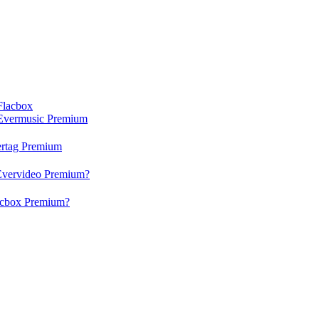
Flacbox
Evermusic Premium
rtag Premium
Evervideo Premium?
acbox Premium?