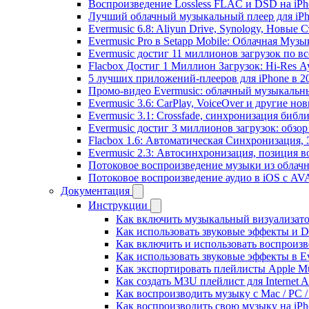
Воспроизведение Lossless FLAC и DSD на iPho
Лучший облачный музыкальный плеер для iPh
Evermusic 6.8: Aliyun Drive, Synology, Новые 
Evermusic Pro в Setapp Mobile: Облачная Музы
Evermusic достиг 11 миллионов загрузок по в
Flacbox Достиг 1 Миллион Загрузок: Hi-Res А
5 лучших приложений-плееров для iPhone в 2
Промо-видео Evermusic: облачный музыкальн
Evermusic 3.6: CarPlay, VoiceOver и другие но
Evermusic 3.1: Crossfade, синхронизация библ
Evermusic достиг 3 миллионов загрузок: обзо
Flacbox 1.6: Автоматическая Синхронизация
Evermusic 2.3: Автосинхронизация, позиция в
Потоковое воспроизведение музыки из облачн
Потоковое воспроизведение аудио в iOS с AVA
Документация
Инструкции
Как включить музыкальный визуализатор
Как использовать звуковые эффекты и DSP
Как включить и использовать воспроизве
Как использовать звуковые эффекты в E
Как экспортировать плейлисты Apple Mu
Как создать M3U плейлист для Internet A
Как воспроизводить музыку с Mac / PC 
Как воспроизводить свою музыку на iPh