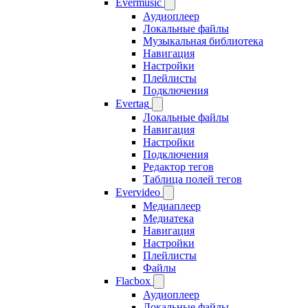
Evermusic
Аудиоплеер
Локальные файлы
Музыкальная библиотека
Навигация
Настройки
Плейлисты
Подключения
Evertag
Локальные файлы
Навигация
Настройки
Подключения
Редактор тегов
Таблица полей тегов
Evervideo
Медиаплеер
Медиатека
Навигация
Настройки
Плейлисты
Файлы
Flacbox
Аудиоплеер
Локальные файлы