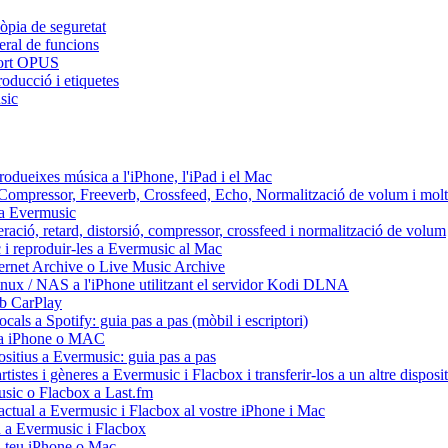
còpia de seguretat
eral de funcions
uport OPUS
oducció i etiquetes
sic
odueixes música a l'iPhone, l'iPad i el Mac
x: Compressor, Freeverb, Crossfeed, Echo, Normalització de volum i mol
s a Evermusic
eració, retard, distorsió, compressor, crossfeed i normalització de volum
 i reproduir-les a Evermusic al Mac
ternet Archive o Live Music Archive
inux / NAS a l'iPhone utilitzant el servidor Kodi DLNA
mb CarPlay
cals a Spotify: guia pas a pas (mòbil i escriptori)
io a iPhone o MAC
positius a Evermusic: guia pas a pas
tistes i gèneres a Evermusic i Flacbox i transferir-los a un altre disposit
usic o Flacbox a Last.fm
actual a Evermusic i Flacbox al vostre iPhone i Mac
ud a Evermusic i Flacbox
l teu iPhone o Mac