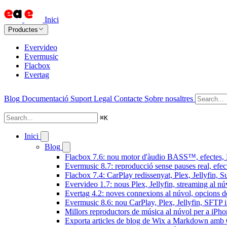
Inici
Productes
Evervideo
Evermusic
Flacbox
Evertag
Blog
Documentació
Suport
Legal
Contacte
Sobre nosaltres
⌘
K
Inici
Blog
Flacbox 7.6: nou motor d'àudio BASS™, efectes, D
Evermusic 8.7: reproducció sense pauses real, efec
Flacbox 7.4: CarPlay redissenyat, Plex, Jellyfin, 
Evervideo 1.7: nous Plex, Jellyfin, streaming al nú
Evertag 4.2: noves connexions al núvol, opcions de 
Evermusic 8.6: nou CarPlay, Plex, Jellyfin, SFTP i 
Millors reproductors de música al núvol per a iPho
Exporta articles de blog de Wix a Markdown am