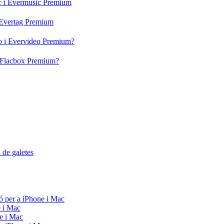
ic i Evermusic Premium
i Evertag Premium
eo i Evervideo Premium?
 i Flacbox Premium?
a de galetes
ó per a iPhone i Mac
e i Mac
e i Mac