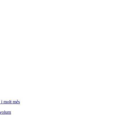
 i molt més
e volum