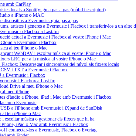
hone amb CarPlay
stes locals a Spotify: guia pas a pas (mòbil i escriptori)
 d'àudio a iPhone o MAC
re dispositius a Evermusic: guia pas a pas
ms, artistes i gèneres a Evermusic i Flacbox i transferir-los a un altre d
d'Evermusic o Flacbox a Last.fm
ducció actual a Evermusic i Flacbox al vostre iPhone i Mac
d'iCloud a Evermusic i Flacbox
ica al teu iPhone o Mac
nçant WebDAV i escoltar música al vostre iPhone o Mac
fitxers LRC per a la música al vostre iPhone o Mac
Flacbox: Descarregar i sincronitzar del núvol als fitxers locals
U, CSV i TXT a Evermusic i Flacbox
U a Evermusic i Flacbox
'Evermusic i Flacbox a Last.fm
Cloud Drive al meu iPhone o Mac
 al meu iPhone
istes d'àudio a iPhone, iPad i Mac amb Evermusic i Flacbox
i Mac amb Evermusic
sh USB a l'iPhone amb Evermusic i iXpand de SanDisk
 al teu iPhone o Mac
escoltar música o gestionar els fitxers que hi ha
tre iPhone, iPad o Mac amb Evermusic i Flacbox
ol i connectar-los a Evermusic, Flacbox o Evertag
iPad amb Finder