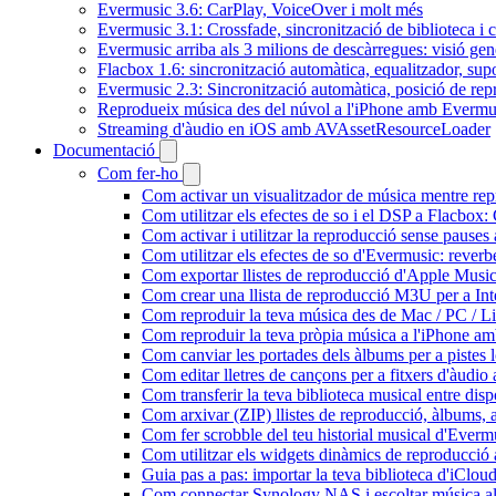
Evermusic 3.6: CarPlay, VoiceOver i molt més
Evermusic 3.1: Crossfade, sincronització de biblioteca i 
Evermusic arriba als 3 milions de descàrregues: visió gen
Flacbox 1.6: sincronització automàtica, equalitzador, s
Evermusic 2.3: Sincronització automàtica, posició de repr
Reprodueix música des del núvol a l'iPhone amb Evermu
Streaming d'àudio en iOS amb AVAssetResourceLoader
Documentació
Com fer-ho
Com activar un visualitzador de música mentre repr
Com utilitzar els efectes de so i el DSP a Flacbo
Com activar i utilitzar la reproducció sense pause
Com utilitzar els efectes de so d'Evermusic: reverb
Com exportar llistes de reproducció d'Apple Music
Com crear una llista de reproducció M3U per a In
Com reproduir la teva música des de Mac / PC / L
Com reproduir la teva pròpia música a l'iPhone a
Com canviar les portades dels àlbums per a pistes lo
Com editar lletres de cançons per a fitxers d'àud
Com transferir la teva biblioteca musical entre dis
Com arxivar (ZIP) llistes de reproducció, àlbums, ar
Com fer scrobble del teu historial musical d'Everm
Com utilitzar els widgets dinàmics de reproducció 
Guia pas a pas: importar la teva biblioteca d'iClo
Com connectar Synology NAS i escoltar música a