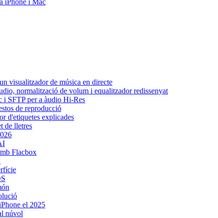
 a iPhone i Mac
n visualitzador de música en directe
udio, normalització de volum i equalitzador redissenyat
ic i SFTP per a àudio Hi-Res
gestos de reproducció
or d'etiquetes explicades
 de lletres
2026
AI
amb Flacbox
d
rfície
OS
 món
olució
 iPhone el 2025
al núvol