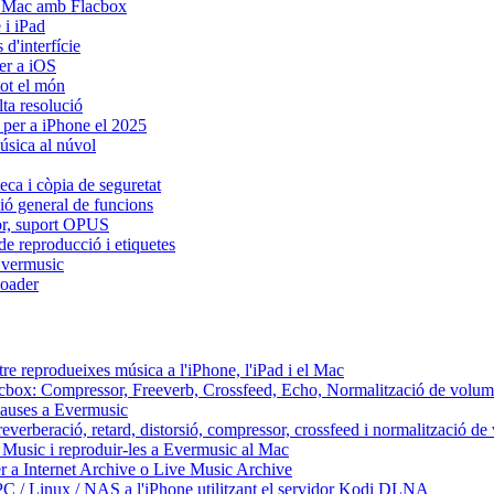
i Mac amb Flacbox
 i iPad
d'interfície
er a iOS
tot el món
lta resolució
 per a iPhone el 2025
úsica al núvol
eca i còpia de seguretat
sió general de funcions
dor, suport OPUS
de reproducció i etiquetes
Evermusic
oader
re reprodueixes música a l'iPhone, l'iPad i el Mac
Flacbox: Compressor, Freeverb, Crossfeed, Echo, Normalització de volum
 pauses a Evermusic
reverberació, retard, distorsió, compressor, crossfeed i normalització d
 Music i reproduir-les a Evermusic al Mac
r a Internet Archive o Live Music Archive
PC / Linux / NAS a l'iPhone utilitzant el servidor Kodi DLNA