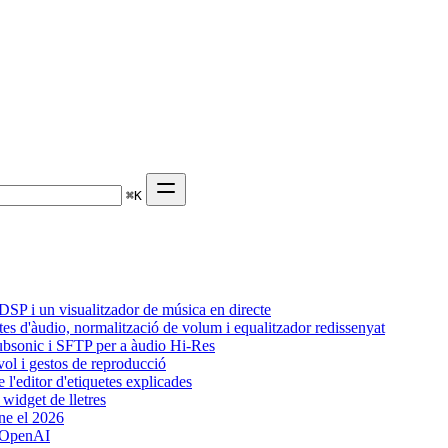
⌘
K
SP i un visualitzador de música en directe
tes d'àudio, normalització de volum i equalitzador redissenyat
Subsonic i SFTP per a àudio Hi-Res
vol i gestos de reproducció
l'editor d'etiquetes explicades
widget de lletres
ne el 2026
b OpenAI