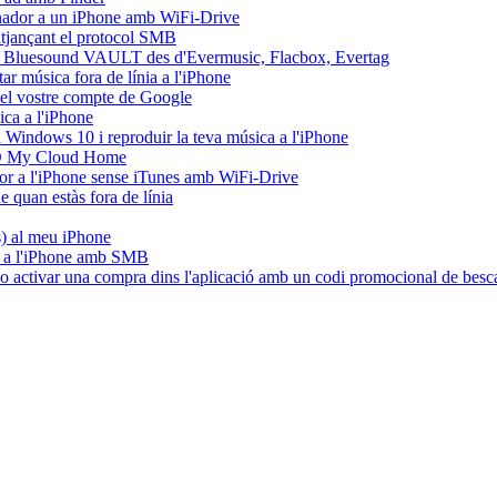
dinador a un iPhone amb WiFi-Drive
mitjançant el protocol SMB
l Bluesound VAULT des d'Evermusic, Flacbox, Evertag
r música fora de línia a l'iPhone
del vostre compte de Google
ca a l'iPhone
Windows 10 i reproduir la teva música a l'iPhone
WD My Cloud Home
ador a l'iPhone sense iTunes amb WiFi-Drive
quan estàs fora de línia
es) al meu iPhone
C a l'iPhone amb SMB
e o activar una compra dins l'aplicació amb un codi promocional de besc