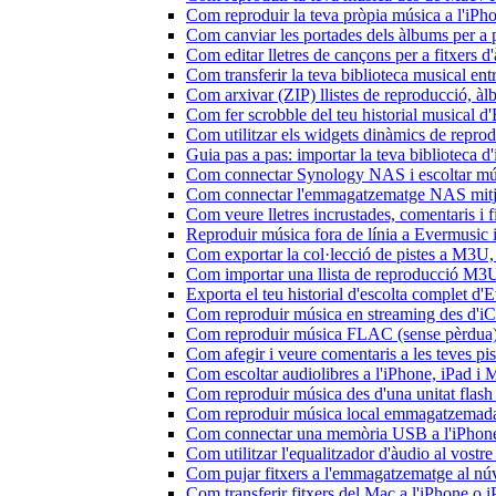
Com reproduir la teva pròpia música a l'iP
Com canviar les portades dels àlbums per a pi
Com editar lletres de cançons per a fitxers
Com transferir la teva biblioteca musical ent
Com arxivar (ZIP) llistes de reproducció, àlbu
Com fer scrobble del teu historial musical 
Com utilitzar els widgets dinàmics de repro
Guia pas a pas: importar la teva biblioteca 
Com connectar Synology NAS i escoltar mús
Com connectar l'emmagatzematge NAS mitja
Com veure lletres incrustades, comentaris i 
Reproduir música fora de línia a Evermusic i 
Com exportar la col·lecció de pistes a M3
Com importar una llista de reproducció M3
Exporta el teu historial d'escolta complet d
Com reproduir música en streaming des d'i
Com reproduir música FLAC (sense pèrdua)
Com afegir i veure comentaris a les teves p
Com escoltar audiolibres a l'iPhone, iPad 
Com reproduir música des d'una unitat fla
Com reproduir música local emmagatzemada
Com connectar una memòria USB a l'iPhone i 
Com utilitzar l'equalitzador d'àudio al vos
Com pujar fitxers a l'emmagatzematge al núv
Com transferir fitxers del Mac a l'iPhone o 