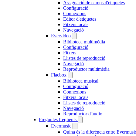
Assignació de camps d'etiquetes
Configuració
Connexions
Editor d'etiquetes
Fitxers locals
Navegació
Evervideo
Biblioteca multimèdia
Configuració
Fitxers
Llistes de reproducció
Navegació
Reproductor multimèdia
Flacbox
Biblioteca musical
Configuració
Connexions
Fitxers locals
Llistes de reproducció
Navegació
Reproductor d'àudio
Preguntes freqüents
Evermusic
Quina és la diferència entre Evermusi