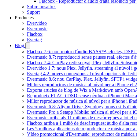
Flacbox - Reproductor d'àudio d'alta resolució per
Sobre nosaltres
Suport
Productes
Evervideo
Evermusic
Flacbox
Evertag
Blog
Flacbox 7.6: nou motor d'àudio BASS™, efectes, DSP i u
Evermusic 8.7: reproducció sense pauses real, efectes d'à
Flacbox 7.4: CarPlay redissenyat, Plex, Jellyfin, Subson
Evervideo 1.7: nous Plex, Jellyfin, streaming al núvol i 
Evertag 4.2: noves connexions al núvol, opcions de l'edit
Evermusic 8.6: nou CarPlay, Plex, Jellyfin, SFTP i widget
Millors reproductors de música al núvol per a iPhone el 
Exporta articles de blog de Wix a Markdown amb Open
Reprodueix FLAC i DSD sense pèrdua a iPhone i Mac 
Millor reproductor de música al núvol per a iPhone i iPa
Evermusic 6.8: Aliyun Drive, Synology, nous estils d'inte
Evermusic Pro a Setapp Mobile: música al núvol per a i
Evermusic arriba als 11 milions de descàrregues a tot el
Flacbox arriba a 1 milió de descàrregues: àudio d'alta res
Les 5 millors aplicacions de reproductor de música per a
Vídeo promocional d'Evermusic: reproductor de música 