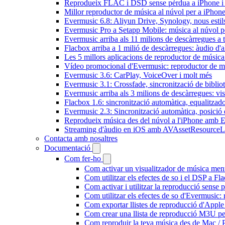
Reprodueix FLAC i DSD sense pèrdua a iPhone 
Millor reproductor de música al núvol per a iPhone
Evermusic 6.8: Aliyun Drive, Synology, nous estils 
Evermusic Pro a Setapp Mobile: música al núvol p
Evermusic arriba als 11 milions de descàrregues a 
Flacbox arriba a 1 milió de descàrregues: àudio d'a
Les 5 millors aplicacions de reproductor de música
Vídeo promocional d'Evermusic: reproductor de m
Evermusic 3.6: CarPlay, VoiceOver i molt més
Evermusic 3.1: Crossfade, sincronització de bibliot
Evermusic arriba als 3 milions de descàrregues: vi
Flacbox 1.6: sincronització automàtica, equalitza
Evermusic 2.3: Sincronització automàtica, posició 
Reprodueix música des del núvol a l'iPhone amb 
Streaming d'àudio en iOS amb AVAssetResourceL
Contacta amb nosaltres
Documentació
Com fer-ho
Com activar un visualitzador de música ment
Com utilitzar els efectes de so i el DSP a 
Com activar i utilitzar la reproducció sense
Com utilitzar els efectes de so d'Evermusic: 
Com exportar llistes de reproducció d'Apple
Com crear una llista de reproducció M3U pe
Com reproduir la teva música des de Mac / 