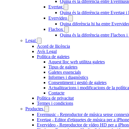
Quina és la diferència entre Evermus
Evertag
Quina és la diferència entre Evertag 
Evervideo
Quina diferència hi ha entre Evervid
Flacbox
Quina és la diferència entre Flacbox
Legal
Acord de llicència
Avís Legal
Política de galetes
Aquest lloc web utilitza galetes
Tipus de galetes
Galetes essencials
Informes i diagnòstics
Consentiment i gestió de galetes
Actualitzacions i modificacions de la polític
Contacte
Política de privacitat
Termes i condicions
Productes
Evermusic - Reproductor de música sense connexi
Evertag - Editor d'etiquetes de música per a iPhon
Evervideo - Reproductor de vídeo HD per a iPhon