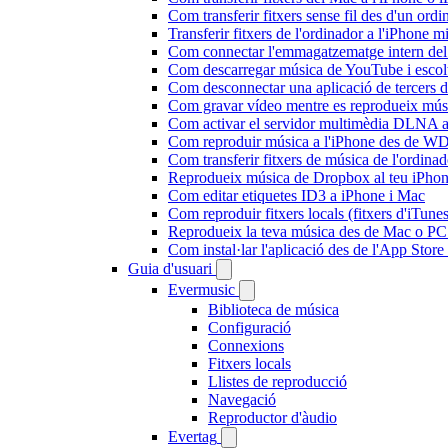
Com transferir fitxers sense fil des d'un or
Transferir fitxers de l'ordinador a l'iPhone 
Com connectar l'emmagatzematge intern de
Com descarregar música de YouTube i escolta
Com desconnectar una aplicació de tercers 
Com gravar vídeo mentre es reprodueix músi
Com activar el servidor multimèdia DLNA a 
Com reproduir música a l'iPhone des de 
Com transferir fitxers de música de l'ordin
Reprodueix música de Dropbox al teu iPhone 
Com editar etiquetes ID3 a iPhone i Mac
Com reproduir fitxers locals (fitxers d'iTun
Reprodueix la teva música des de Mac o P
Com instal·lar l'aplicació des de l'App Stor
Guia d'usuari
Evermusic
Biblioteca de música
Configuració
Connexions
Fitxers locals
Llistes de reproducció
Navegació
Reproductor d'àudio
Evertag