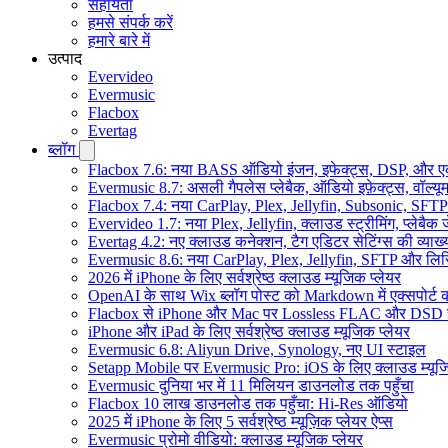
सहायता
हमसे संपर्क करें
हमारे बारे में
उत्पाद
Evervideo
Evermusic
Flacbox
Evertag
ब्लॉग
Flacbox 7.6: नया BASS ऑडियो इंजन, इफेक्ट्स, DSP, और एक 
Evermusic 8.7: असली गैपलेस प्लेबैक, ऑडियो इफ़ेक्ट्स, वॉल्यूम
Flacbox 7.4: नया CarPlay, Plex, Jellyfin, Subsonic, SFTP
Evervideo 1.7: नया Plex, Jellyfin, क्लाउड स्ट्रीमिंग, प्लेबैक 
Evertag 4.2: नए क्लाउड कनेक्शन, टैग एडिटर सेटिंग्स की व्याख्
Evermusic 8.6: नया CarPlay, Plex, Jellyfin, SFTP और लिर
2026 में iPhone के लिए सर्वश्रेष्ठ क्लाउड म्यूजिक प्लेयर
OpenAI के साथ Wix ब्लॉग पोस्ट को Markdown में एक्सपोर्ट कर
Flacbox से iPhone और Mac पर Lossless FLAC और DSD 
iPhone और iPad के लिए सर्वश्रेष्ठ क्लाउड म्यूजिक प्लेयर
Evermusic 6.8: Aliyun Drive, Synology, नए UI स्टाइल
Setapp Mobile पर Evermusic Pro: iOS के लिए क्लाउड म्यू
Evermusic दुनिया भर में 11 मिलियन डाउनलोड तक पहुँचा
Flacbox 10 लाख डाउनलोड तक पहुँचा: Hi-Res ऑडियो
2025 में iPhone के लिए 5 सर्वश्रेष्ठ म्यूज़िक प्लेयर ऐप्स
Evermusic प्रोमो वीडियो: क्लाउड म्यूजिक प्लेयर