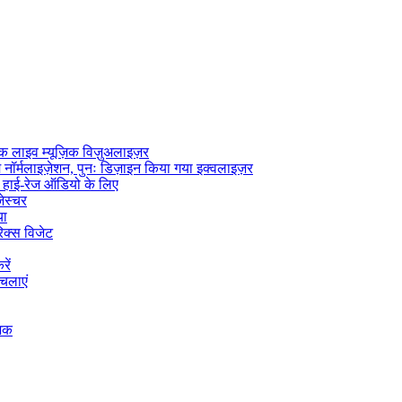
लाइव म्यूज़िक विज़ुअलाइज़र
 नॉर्मलाइज़ेशन, पुनः डिज़ाइन किया गया इक्वलाइज़र
 हाई-रेज ऑडियो के लिए
जेस्चर
या
िक्स विजेट
ें
चलाएं
जिक