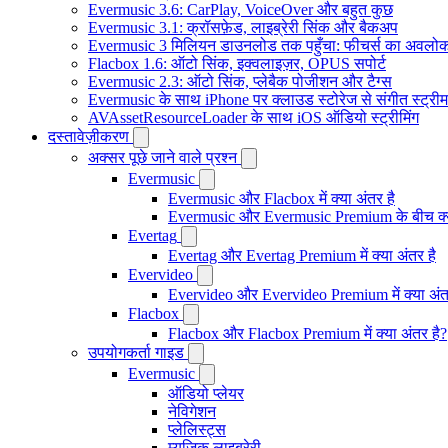
Evermusic 3.6: CarPlay, VoiceOver और बहुत कुछ
Evermusic 3.1: क्रॉसफ़ेड, लाइब्रेरी सिंक और बैकअप
Evermusic 3 मिलियन डाउनलोड तक पहुँचा: फीचर्स का अवलो
Flacbox 1.6: ऑटो सिंक, इक्वलाइज़र, OPUS सपोर्ट
Evermusic 2.3: ऑटो सिंक, प्लेबैक पोजीशन और टैग्स
Evermusic के साथ iPhone पर क्लाउड स्टोरेज से संगीत स्ट्रीम 
AVAssetResourceLoader के साथ iOS ऑडियो स्ट्रीमिंग
दस्तावेज़ीकरण
अक्सर पूछे जाने वाले प्रश्न
Evermusic
Evermusic और Flacbox में क्या अंतर है
Evermusic और Evermusic Premium के बीच क्य
Evertag
Evertag और Evertag Premium में क्या अंतर है
Evervideo
Evervideo और Evervideo Premium में क्या अंत
Flacbox
Flacbox और Flacbox Premium में क्या अंतर है?
उपयोगकर्ता गाइड
Evermusic
ऑडियो प्लेयर
नेविगेशन
प्लेलिस्ट्स
म्यूजिक लाइब्रेरी