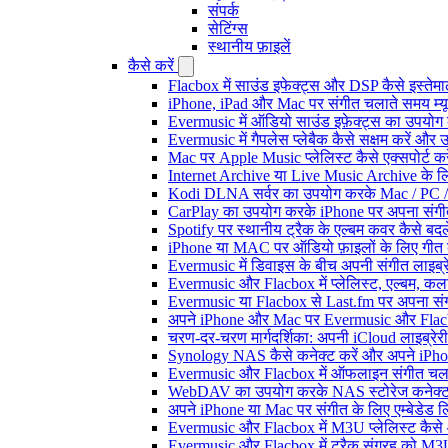
संपर्क
सेटिंग्स
स्थानीय फ़ाइलें
कैसे करें
Flacbox में साउंड इफेक्ट्स और DSP कैसे इस्तेम
iPhone, iPad और Mac पर संगीत चलाते समय म्यूज़
Evermusic में ऑडियो साउंड इफ़ेक्ट्स का उपयोग कैस
Evermusic में गैपलेस प्लेबैक कैसे सक्षम करें और 
Mac पर Apple Music प्लेलिस्ट कैसे एक्सपोर्ट करें
Internet Archive या Live Music Archive के लि
Kodi DLNA सर्वर का उपयोग करके Mac / PC / 
CarPlay का उपयोग करके iPhone पर अपना संगीत
Spotify पर स्थानीय ट्रैक के एल्बम कवर कैसे ब
iPhone या MAC पर ऑडियो फ़ाइलों के लिए गीत कै
Evermusic में डिवाइस के बीच अपनी संगीत लाइब्र
Evermusic और Flacbox में प्लेलिस्ट, एल्बम, कला
Evermusic या Flacbox से Last.fm पर अपना संगी
अपने iPhone और Mac पर Evermusic और Flacbox म
चरण-दर-चरण मार्गदर्शिका: अपनी iCloud लाइब्र
Synology NAS कैसे कनेक्ट करें और अपने iPhone
Evermusic और Flacbox में ऑफलाइन संगीत चलाएं:
WebDAV का उपयोग करके NAS स्टोरेज कनेक्ट कर
अपने iPhone या Mac पर संगीत के लिए एम्बेडेड लिर
Evermusic और Flacbox में M3U प्लेलिस्ट कैसे
Evermusic और Flacbox में ट्रैक संग्रह को M3U