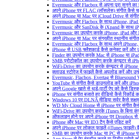
Evermusic और Flacbox से अपना पूरा सुनने का इत
अपने iPhone पर FLAC (लॉसलेस) संगीत कैसे च
अपने iPhone या Mac पर iCloud Drive से संगीत क
Evermusic और Flacbox के साथ iPhone, iPad और M
Evermusic और SanDisk के iXpand के साथ iPho
Evermusic का उपयोग करके iPhone, iPad और Ma
अपने iPhone या Mac पर संग्रहीत स्थानीय संगीत
Evermusic और Flacbox के साथ अपने iPhone, i
iPhone से USB फ्लैशकार्ड कैसे कनेक्ट करें और उस 
Finder का उपयोग करके Mac से iPhone या iPad में
SMB प्रोटोकॉल का उपयोग करके कंप्यूटर से iPhone
WiFi-Drive का उपयोग करके कंप्यूटर से iPhone में
क्लाउड स्टोरेज में फाइलें कैसे अपलोड करें और उन
Evermusic, Flacbox, Evertag से Bluesound V
YouTube से संगीत कैसे डाउनलोड करें और iPhon
अपने Google खाते से थर्ड-पार्टी ऐप को कैसे डिस्कन
iPhone पर संगीत बजाते हुए वीडियो कैसे रिकॉर्ड कर
Windows 10 पर DLNA मीडिया सर्वर कैसे सक्षम 
WD My Cloud Home से iPhone पर संगीत कैसे
WiFi-Drive का उपयोग करके iTunes के बिना कंप्यूट
ऑफलाइन होने पर अपने iPhone पर Dropbox से 
iPhone और Mac पर ID3 टैग कैसे एडिट करें
अपने iPhone पर लोकल फाइलें (iTunes फाइलें) क
SMB का उपयोग करके Mac या PC से iPhone पर अ
App Store से ऐप इंस्टॉल करने या रिडीम प्रोम