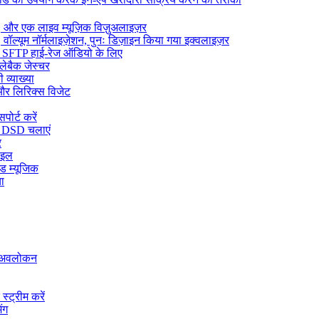
और एक लाइव म्यूज़िक विज़ुअलाइज़र
वॉल्यूम नॉर्मलाइज़ेशन, पुनः डिज़ाइन किया गया इक्वलाइज़र
, SFTP हाई-रेज ऑडियो के लिए
्लेबैक जेस्चर
 व्याख्या
और लिरिक्स विजेट
ोर्ट करें
 DSD चलाएं
र
ाइल
ड म्यूजिक
ा
ा अवलोकन
्ट्रीम करें
ंग