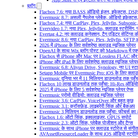
ब्लॉग
Flacbox 7.6: नया BASS ऑडियो इंजन, इफेक्ट्स, DSP, 
Evermusic 8.7: असली गैपलेस प्लेबैक, ऑडियो इफ़ेक्ट्स, 
Flacbox 7.4: नया CarPlay, Plex, Jellyfin, Subsonic
Evervideo 1.7: नया Plex, Jellyfin, क्लाउड स्ट्रीमिंग, प
Evertag 4.2: नए क्लाउड कनेक्शन, टैग एडिटर सेटिंग्स की
Evermusic 8.6: नया CarPlay, Plex, Jellyfin, SFTP 
2026 में iPhone के लिए सर्वश्रेष्ठ क्लाउड म्यूजिक प्लेयर
OpenAI के साथ Wix ब्लॉग पोस्ट को Markdown में एक्सप
Flacbox से iPhone और Mac पर Lossless FLAC और
iPhone और iPad के लिए सर्वश्रेष्ठ क्लाउड म्यूजिक प्लेय
Evermusic 6.8: Aliyun Drive, Synology, नए UI स्ट
Setapp Mobile पर Evermusic Pro: iOS के लिए क्लाउ
Evermusic दुनिया भर में 11 मिलियन डाउनलोड तक पहुँच
Flacbox 10 लाख डाउनलोड तक पहुँचा: Hi-Res ऑडियो
2025 में iPhone के लिए 5 सर्वश्रेष्ठ म्यूज़िक प्लेयर ऐप्स
Evermusic प्रोमो वीडियो: क्लाउड म्यूजिक प्लेयर
Evermusic 3.6: CarPlay, VoiceOver और बहुत कुछ
Evermusic 3.1: क्रॉसफ़ेड, लाइब्रेरी सिंक और बैकअप
Evermusic 3 मिलियन डाउनलोड तक पहुँचा: फीचर्स क
Flacbox 1.6: ऑटो सिंक, इक्वलाइज़र, OPUS सपोर्ट
Evermusic 2.3: ऑटो सिंक, प्लेबैक पोजीशन और टैग्स
Evermusic के साथ iPhone पर क्लाउड स्टोरेज से संगीत स
AVAssetResourceLoader के साथ iOS ऑडियो स्ट्रीमि