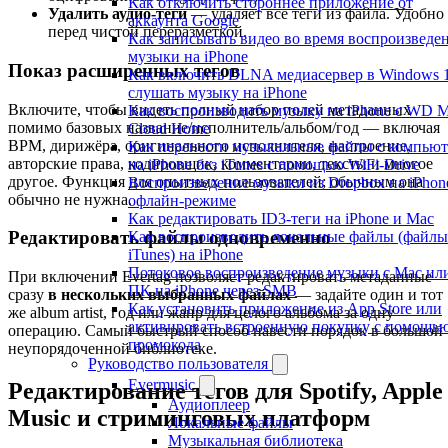
Как отключить стороннее приложение от
Удалить аудио-теги
— удаляет все теги из файла. Удобно
аккаунта Google
перед чистой переразметкой.
Как записывать видео во время воспроизведе
музыки на iPhone
Показ расширенных тегов
Как включить DLNA медиасервер в Windows 
слушать музыку на iPhone
Включите, чтобы видеть полный набор полей метаданных
Как воспроизводить музыку на iPhone с WD 
помимо базовых название/исполнитель/альбом/год — включая
Cloud Home
BPM, дирижёра, оригинального исполнителя, настроение,
Как перенести музыкальные файлы с компьют
авторские права, кодировщик, комментарии, тексты и многое
на iPhone без iTunes с помощью WiFi-Drive
другое. Функция для опытных пользователей; обычным она
Воспроизведение музыки из Dropbox на iPhon
обычно не нужна.
офлайн-режиме
Как редактировать ID3-теги на iPhone и Mac
Редактировать файлы одновременно
Как воспроизводить локальные файлы (файлы
iTunes) на iPhone
Потоковое воспроизведение музыки с Mac ил
При включении Evertag позволяет редактировать метаданные
ПК на iPhone через SMB
сразу
в нескольких выбранных файлах
— задайте один и тот
Как установить приложение из App Store или
же album artist, год или жанр для целого альбома за одну
активировать встроенную покупку с помощь
операцию. Самый быстрый способ навести порядок в большой
промокода
неупорядоченной библиотеке.
Руководство пользователя
Evermusic
Редактирование тегов для Spotify, Apple
Аудиоплеер
Music и стриминговых платформ
Локальные файлы
Музыкальная библиотека