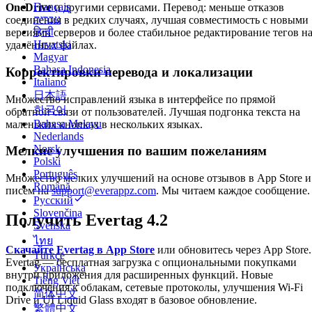
Français
OneDrive
и другими сервисами. Перевод: меньше отказов
עברית
соединения в редких случаях, лучшая совместимость с новыми
हिन्दी
версиями серверов и более стабильное редактирование тегов н
Hrvatski
удалённых файлах.
Magyar
Bahasa Indonesia
Корректировки перевода и локализации
Italiano
日本語
Множество исправлений языка в интерфейсе по прямой
한국어
обратной связи от пользователей. Лучшая подгонка текста на
Bahasa Melayu
маленьких кнопках в нескольких языках.
Nederlands
Norsk
Мелкие улучшения по вашим пожеланиям
Polski
Português
Множество мелких улучшений на основе отзывов в App Store и
Română
писем на
support@everappz.com
. Мы читаем каждое сообщение.
Русский
Slovenčina
Получить Evertag 4.2
Svenska
ไทย
Скачайте Evertag в App Store
или обновитесь через App Store.
Türkçe
Evertag — бесплатная загрузка с опциональными покупками
Українська
внутри приложения для расширенных функций. Новые
Tiếng Việt
подключения к облакам, сетевые протоколы, улучшения Wi-Fi
简体中文
Drive и UI Liquid Glass входят в базовое обновление.
繁體中文