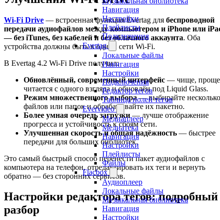
Музыкальная библиотека
Навигация
Настройки
Wi-Fi Drive
— встроенная функция Evertag для
беспроводной
Плейлисты
передачи аудиофайлов между компьютером и iPhone или iPa
Подключения
— без iTunes, без кабелей и без облачного аккаунта
. Оба
Evertag
устройства должны быть в одной сети Wi-Fi.
Локальные файлы
В Evertag 4.2 Wi-Fi Drive получил:
Навигация
Настройки
Обновлённый, современный интерфейс
— чище, проще
Подключения
читается с одного взгляда и обновлён под Liquid Glass.
Редактор тегов
Режим множественного выбора
— выбирайте нескольк
Таблица полей тегов
файлов или папок и обрабатывайте их пакетно.
Evervideo
Более умная очередь загрузки
— лучше отображение
Медиаплеер
прогресса и устойчивость к сбоям сети.
Медиатека
Улучшенная скорость и общая надёжность
— быстрее
Навигация
передачи для больших библиотек.
Настройки
Плейлисты
Это самый быстрый способ перенести пакет аудиофайлов с
Файлы
компьютера на телефон, отредактировать их теги и вернуть
Flacbox
обратно — без сторонних сервисов.
Аудиоплеер
Локальные файлы
Настройки редактора тегов: подробный
Музыкальная библиотека
разбор
Навигация
Настройки