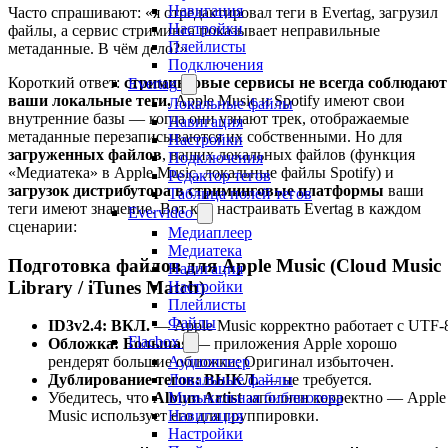
Навигация
Часто спрашивают: «я отредактировал теги в Evertag, загрузил
Настройки
файлы, а сервис стриминга показывает неправильные
Плейлисты
метаданные. В чём дело?»
Подключения
Короткий ответ:
стриминговые сервисы не всегда соблюдают
Evertag
ваши локальные теги.
Apple Music и Spotify имеют свои
Локальные файлы
внутренние базы — когда они узнают трек, отображаемые
Навигация
метаданные перезаписываются их собственными. Но для
Настройки
загруженных файлов
, ваших локальных файлов (функция
Подключения
«Медиатека» в Apple Music, локальные файлы Spotify) и
Редактор тегов
загрузок дистрибутора в стриминговые платформы
ваши
Таблица полей тегов
теги имеют значение. Вот как настраивать Evertag в каждом
Evervideo
сценарии:
Медиаплеер
Медиатека
Подготовка файлов для Apple Music (Cloud Music
Навигация
Library / iTunes Match)
Настройки
Плейлисты
Файлы
ID3v2.4: ВКЛ.
— Apple Music корректно работает с UTF-
Flacbox
Обложка: Большая
— приложения Apple хорошо
Аудиоплеер
рендерят большие обложки; Оригинал избыточен.
Локальные файлы
Дублирование тегов: ВЫКЛ.
— не требуется.
Музыкальная библиотека
Убедитесь, что
Album Artist
заполнен корректно — Apple
Навигация
Music использует его для группировки.
Настройки