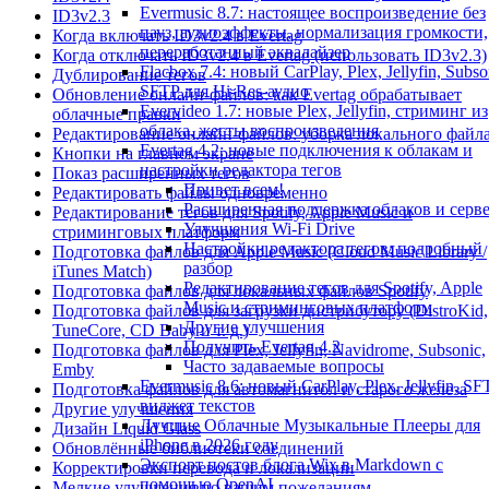
Evermusic 8.7: настоящее воспроизведение без
ID3v2.3
пауз, аудиоэффекты, нормализация громкости,
Когда включать ID3v2.4 в Evertag
переработанный эквалайзер
Когда отключать ID3v2.4 в Evertag (использовать ID3v2.3)
Flacbox 7.4: новый CarPlay, Plex, Jellyfin, Subso
Дублирование тегов
SFTP для Hi-Res-аудио
Обновление онлайн-файлов: как Evertag обрабатывает
Evervideo 1.7: новые Plex, Jellyfin, стриминг из
облачные правки
облака, жесты воспроизведения
Редактирование онлайн-файлов: уборка локального файл
Evertag 4.2: новые подключения к облакам и
Кнопки на главном экране
настройки редактора тегов
Показ расширенных тегов
Привет всем!
Редактировать файлы одновременно
Расширенная поддержка облаков и серв
Редактирование тегов для Spotify, Apple Music и
Улучшения Wi-Fi Drive
стриминговых платформ
Настройки редактора тегов: подробный
Подготовка файлов для Apple Music (Cloud Music Library /
разбор
iTunes Match)
Редактирование тегов для Spotify, Apple
Подготовка файлов для локальных файлов Spotify
Music и стриминговых платформ
Подготовка файлов для загрузки дистрибутору (DistroKid,
Другие улучшения
TuneCore, CD Baby и т. д.)
Получить Evertag 4.2
Подготовка файлов для Plex, Jellyfin, Navidrome, Subsonic,
Часто задаваемые вопросы
Emby
Evermusic 8.6: новый CarPlay, Plex, Jellyfin, SF
Подготовка файлов для автомагнитол и старого железа
виджет текстов
Другие улучшения
Лучшие Облачные Музыкальные Плееры для
Дизайн Liquid Glass
iPhone в 2026 году
Обновлённые библиотеки соединений
Экспорт постов блога Wix в Markdown с
Корректировки перевода и локализации
помощью OpenAI
Мелкие улучшения по вашим пожеланиям