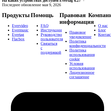
На каких устройствах доступен Evertag 4.2?
Последнее обновление
мая 9, 2026
Продукты
Помощь
Правовая
Компан
информация
Evervideo
FAQ
О нас
Evermusic
Инструкции
Блог
Правовое
Evertag
Руководство
Контак
уведомление
Flacbox
пользователя
Политика
Связаться
конфиденциальности
с
Политика
поддержкой
использования
cookie
Условия
использования
Лицензионное
соглашение