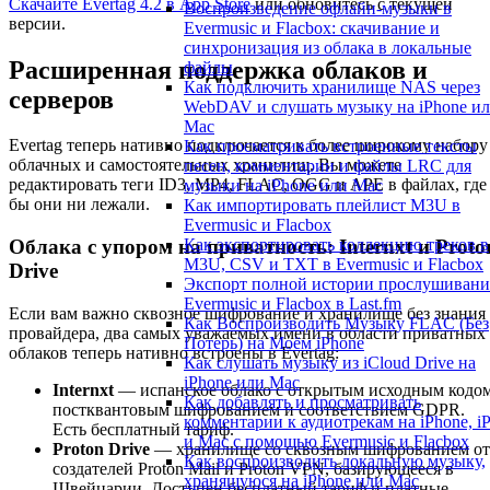
Скачайте Evertag 4.2 в App Store
или обновитесь с текущей
Воспроизведение офлайн-музыки в
версии.
Evermusic и Flacbox: скачивание и
синхронизация из облака в локальные
Расширенная поддержка облаков и
файлы
Как подключить хранилище NAS через
серверов
WebDAV и слушать музыку на iPhone и
Mac
Evertag теперь нативно подключается к более широкому набору
Как просматривать встроенные тексты
облачных и самостоятельных хранилищ. Вы можете
песен, комментарии и файлы LRC для
редактировать теги ID3, MP4, FLAC, OGG и APE в файлах, где
музыки на iPhone или Mac
бы они ни лежали.
Как импортировать плейлист M3U в
Evermusic и Flacbox
Как экспортировать коллекцию треков в
Облака с упором на приватность: Internxt и Proto
M3U, CSV и TXT в Evermusic и Flacbox
Drive
Экспорт полной истории прослушивани
Evermusic и Flacbox в Last.fm
Если вам важно сквозное шифрование и хранилище без знания
Как Воспроизводить Музыку FLAC (Без
провайдера, два самых уважаемых имени в области приватных
Потерь) на Моём iPhone
облаков теперь нативно встроены в Evertag:
Как слушать музыку из iCloud Drive на
iPhone или Mac
Internxt
— испанское облако с открытым исходным кодом
Как добавлять и просматривать
постквантовым шифрованием и соответствием GDPR.
комментарии к аудиотрекам на iPhone, i
Есть бесплатный тариф.
и Mac с помощью Evermusic и Flacbox
Proton Drive
— хранилище со сквозным шифрованием от
Как воспроизводить локальную музыку,
создателей Proton Mail и Proton VPN, базирующееся в
хранящуюся на iPhone или Mac
Швейцарии. Доступен бесплатный тариф и платные