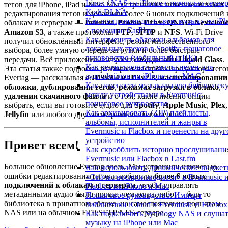
Linux / NAS на iPhone с помощью серве
тегов для iPhone, iPad и Mac. Мы устранили ключевые ошибки
Kodi DLNA
редактирования тегов и добавили более 6 новых подключений 
Как воспроизводить свою музыку на iPh
облакам и серверам —
Internxt
,
Proton Drive
,
QNAP
,
Nextclou
с помощью CarPlay
Amazon S3
, а также протоколы
FTP
,
SFTP
и
NFS
. Wi-Fi Drive
Как изменить обложки альбомов для
получил обновлённый интерфейс, режим множественного
локальных треков в Spotify: пошаговое
выбора, более умную очередь загрузки и более быстрые
руководство (мобильный и ПК)
передачи. Всё приложение настроено под дизайн
Liquid Glass
.
Как редактировать тексты песен для
Эта статья также подробно разбирает настройки редактора тего
аудиофайлов на iPhone или MAC
Evertag — рассказывая о
ID3v2.4 и ID3v2.3
,
масштабировании
Как перенести музыкальную библиотек
обложки
,
дублировании тегов
,
режимах загрузки в облако
,
между устройствами в Evermusic:
удалении скачанного файла
и о том, какие именно опции
пошаговое руководство
выбрать, если вы готовите аудио для
Spotify
,
Apple Music
,
Plex
,
Как архивировать (ZIP) плейлисты,
Jellyfin
или любого другого стримингового сервиса.
альбомы, исполнителей и жанры в
Evermusic и Flacbox и перенести на друг
устройство
Привет всем!
Как скробблить историю прослушивани
Evermusic или Flacbox в Last.fm
Большое обновление Evertag здесь. Мы устранили ключевые
Как использовать динамические видже
ошибки редактирования тегов и добавили
более 6 новых
«Сейчас воспроизводится» в Evermusic 
подключений к облакам и серверам
, чтобы управлять
Flacbox на iPhone и Mac
метаданными аудио было проще, чем когда-либо — будь то
Пошаговое руководство: Импорт
библиотека в приватном облаке, на самостоятельно поднятом
библиотеки iCloud в Evermusic и Flacbox
NAS или на обычном FTP/SFTP/NFS-сервере.
Как подключить Synology NAS и слуша
музыку на iPhone или Mac