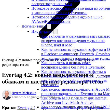
воспроизведения и теги
Потоковое воспроизведение музыки из облач
хранилища на iPhone с Evermusic
Потоковое воспроизведение аудио в iOS с
AVAssetResourceLoader
Документация
Инструкции
Как включить музыкальный визуализат
во время воспроизведения музыки на
iPhone, iPad и Mac
Как использовать звуковые эффекты и 
в Flacbox: компрессор, Freeverb, Crossfee
эхо, нормализация громкости и не тольк
Evertag 4.2: новые подключения к облакам и настройки
Как включить и использовать
редактора тегов
воспроизведение без пауз в Evermusic
Как использовать звуковые эффекты в
Evertag 4.2: новые подключения к
Evermusic: реверберация, дилей, дистор
облакам и настройки редактора тегов
компрессор, кроссфид и нормализация
громкости
Как экспортировать плейлисты Apple M
Artem Meleshko
и воспроизводить их в Evermusic на Mac
Founder & Engineer at Everappz
Как создать M3U плейлист для Internet
Archive или Live Music Archive
Как воспроизводить музыку с Mac / PC /
Кратко:
Evertag 4.2
— крупное обновление редактора аудио-