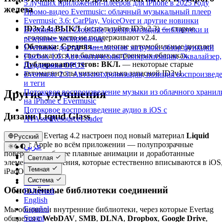
5 лучших приложений-плееров для iPhone в 2025 году
железа
Промо-видео Evermusic: облачный музыкальный плеер
Evermusic 3.6: CarPlay, VoiceOver и другие новинки
ID3v2.4: ВЫКЛ.
(используйте ID3v2.3) — старые
Evermusic 3.1: Crossfade, синхронизация библиотеки и
«головы» часто не поддерживают v2.4.
резервное копирование
Обложка: Средняя
— многие автомобильные дисплеи
Evermusic достиг 3 миллионов загрузок: обзор функций
спотыкаются на больших встроенных обложках.
Flacbox 1.6: Автоматическая Синхронизация, Эквалайзер,
Дублирование тегов: ВКЛ.
— некоторые старые
Поддержка OPUS
автомагнитолы читают только запасной ID3v1.
Evermusic 2.3: Автосинхронизация, позиция воспроизвед
и теги
Другие улучшения
Потоковое воспроизведение музыки из облачного храни
на iPhone с Evermusic
Потоковое воспроизведение аудио в iOS с
Дизайн Liquid Glass
AVAssetResourceLoader
Интерфейс Evertag 4.2 настроен под новый материал
Liquid
Русский
Glass
от Apple во всём приложении — полупрозрачные
عربي
поверхности, более плавные анимации и доработанные
Català
Светлая
элементы управления, которые естественно вписываются в iOS
Čeština
Темная
iPadOS и macOS.
Dansk
Система
Deutsch
Обновлённые библиотеки соединений
Ελληνικά
English
Español
Мы обновили внутренние библиотеки, через которые Evertag
Suomi
общается с
WebDAV
,
SMB
,
DLNA
,
Dropbox
,
Google Drive
,