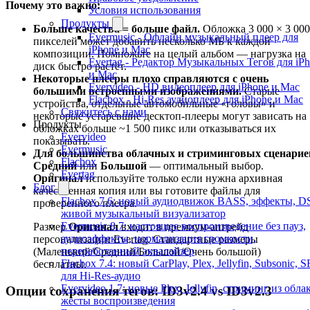
Почему это важно:
Условия использования
Продукты
Больше качества = больше файл.
Обложка 3 000 × 3 000
Evermusic - Офлайн музыкальный плеер для
пикселей может добавить несколько МБ к каждой
iPhone и Mac
композиции. Помножьте на целый альбом — нагрузка на
Evertag - Редактор Музыкальных Тегов для iP
диск быстро растёт.
и Mac
Некоторые плееры плохо справляются с очень
Evervideo - HD видеоплеер для iPhone и Mac
большими встроенными изображениями.
Старые
Flacbox - Hi-Res аудиоплеер для iPhone и Mac
устройства, отдельные автомобильные «головы» и
Свяжитесь с нами
некоторые устаревшие десктоп-плееры могут зависать на
Продукты
обложках больше ~1 500 пикс или отказываться их
Evervideo
показывать.
Evermusic
Для большинства облачных и стриминговых сценарие
Flacbox
Средний
или
Большой
— оптимальный выбор.
Evertag
Оригинал
используйте только если нужна архивная
Блог
качественная копия или вы готовите файлы для
Flacbox 7.6: новый аудиодвижок BASS, эффекты, D
проверенного плеера.
живой музыкальный визуализатор
Evermusic 8.7: настоящее воспроизведение без пауз,
Размер
Оригинал
входит в премиум-апгрейд
аудиоэффекты, нормализация громкости,
персонализации Evertag. Стандартные размеры
переработанный эквалайзер
(Маленький/Средний/Большой/Очень большой)
Flacbox 7.4: новый CarPlay, Plex, Jellyfin, Subsonic, 
бесплатны.
для Hi-Res-аудио
Evervideo 1.7: новые Plex, Jellyfin, стриминг из облак
Опции сохранения тегов: ID3v2.4 vs ID3v2.3
жесты воспроизведения