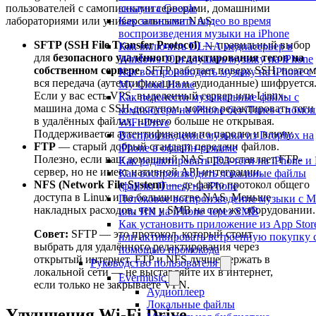
пользователей с самописными серверами, домашними
аккаунта Google
лабораториями или универсальными NAS:
Как записывать видео во время
воспроизведения музыки на iPhone
SFTP (SSH File Transfer Protocol)
— правильный выбор
Как включить DLNA медиасервер в
для
безопасного удалённого редактирования тегов на
Windows 10 и слушать музыку на iPhone
собственном сервере
. SFTP работает поверх SSH, поэто
Как воспроизводить музыку на iPhone 
вся передача (аутентификация и аудиоданные) шифруется
My Cloud Home
Если у вас есть VPS, выделенный сервер или Linux-
Как перенести музыкальные файлы с
машина дома с SSH-доступом, можно редактировать теги
компьютера на iPhone без iTunes с помо
в удалённых файлах, ничего больше не открывая.
WiFi-Drive
Поддерживается аутентификация по паролю и ключу.
Воспроизведение музыки из Dropbox на
FTP
— старый добрый стандарт передачи файлов.
iPhone в офлайн-режиме
Полезно, если ваш домашний NAS предоставляет FTP-
Как редактировать ID3-теги на iPhone и
сервер, но не имеет нативной API-интеграции.
Как воспроизводить локальные файлы
NFS (Network File System)
— де-факто протокол общего
(файлы iTunes) на iPhone
доступа в Linux и на большинстве NAS. Меньше
Потоковое воспроизведение музыки с M
накладных расходов, чем у SMB на том же оборудовании.
или ПК на iPhone через SMB
Как установить приложение из App Stor
Совет:
SFTP — это протокол, который стоит
или активировать встроенную покупку 
выбрать для удалённого редактирования через
помощью промокода
открытый интернет. FTP и NFS лучше держать в
Руководство пользователя
локальной сети — не выставляйте их в интернет,
Evermusic
если только не закрываете VPN.
Аудиоплеер
Локальные файлы
Улучшения Wi-Fi Drive