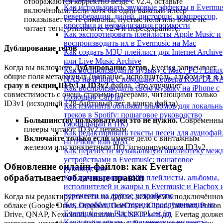
отображаются корректно везде с v2.4, оставьте
Как использовать звуковые эффекты в Evermus
включённым. Если хотя бы один важный плеер
реверберация, дилей, дисторшн, компрессор,
показывает не те символы, пустые поля или вовсе не
кроссфид и нормализация громкости
читает теги, отключите v2.4 и пересохраните.
Как экспортировать плейлисты Apple Music и
воспроизводить их в Evermusic на Mac
Дублирование тегов
Как создать M3U плейлист для Internet Archive
или Live Music Archive
Когда вы включаете
Дублирование тегов
, Evertag записывает
Как воспроизводить музыку с Mac / PC / Linux
общие поля метаданных (название, исполнитель, альбом и т. д.)
NAS на iPhone с помощью сервера Kodi DLN
сразу в секции ID3v1 и ID3v2
файла. Это улучшает
Как воспроизводить свою музыку на iPhone с
совместимость с очень старыми плеерами, читающими только
помощью CarPlay
ID3v1 (исходный 128-байтовый тег в конце файла).
Как изменить обложки альбомов для локальн
треков в Spotify: пошаговое руководство
Большинству пользователей это не нужно.
Современны
(мобильный и ПК)
плееры читают ID3v2 первым.
Как редактировать тексты песен для аудиофай
Включайте только если
имеете дело с винтажным
на iPhone или MAC
железом или конкретным ПО, игнорирующим ID3v2.
Как перенести музыкальную библиотеку меж
устройствами в Evermusic: пошаговое
Обновление онлайн-файлов: как Evertag
руководство
обрабатывает облачные правки
Как архивировать (ZIP) плейлисты, альбомы,
исполнителей и жанры в Evermusic и Flacbox 
перенести на другое устройство
Когда вы редактируете теги на файле, лежащем в подключённо
Как скробблить историю прослушивания из
облаке (Google Drive, Dropbox, OneDrive, iCloud, Internxt, Proton
Evermusic или Flacbox в Last.fm
Drive, QNAP, Nextcloud, Amazon S3, SFTP и т. д.), Evertag долж
Как использовать динамические виджеты