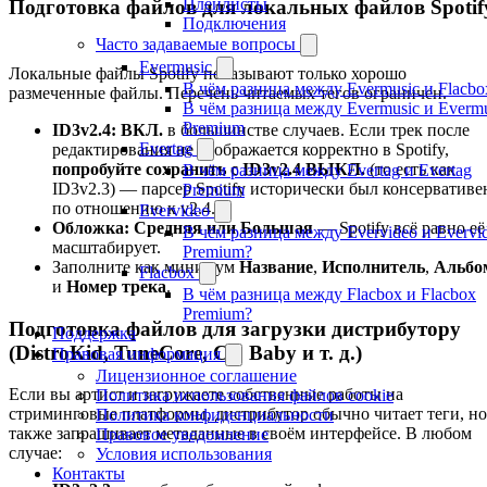
Плейлисты
Подготовка файлов для локальных файлов Spotif
Подключения
Часто задаваемые вопросы
Evermusic
Локальные файлы Spotify показывают только хорошо
В чём разница между Evermusic и Flacbo
размеченные файлы. Перечень читаемых тегов ограничен.
В чём разница между Evermusic и Evermu
Premium
ID3v2.4: ВКЛ.
в большинстве случаев. Если трек после
Evertag
редактирования не отображается корректно в Spotify,
попробуйте сохранить с ID3v2.4 ВЫКЛ.
(то есть как
В чём разница между Evertag и Evertag
ID3v2.3) — парсер Spotify исторически был консервативе
Premium
по отношению к v2.4.
Evervideo
Обложка: Средняя или Большая
— Spotify всё равно её
В чём разница между Evervideo и Evervi
масштабирует.
Premium?
Заполните как минимум
Название
,
Исполнитель
,
Альбо
Flacbox
и
Номер трека
.
В чём разница между Flacbox и Flacbox
Premium?
Подготовка файлов для загрузки дистрибутору
Поддержка
(DistroKid, TuneCore, CD Baby и т. д.)
Правовая информация
Лицензионное соглашение
Если вы артист и загружаете собственные работы на
Политика использования файлов cookie
стриминговые платформы, дистрибутор обычно читает теги, но
Политика конфиденциальности
также запрашивает метаданные в своём интерфейсе. В любом
Правовое уведомление
случае:
Условия использования
Контакты