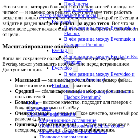
Плейлисты
Это та часть, которую большинство пользователей никогда не
Подключения
читают — и именно она решает, будут ли ваши теги работать
Часто задаваемые вопросы
везде или только в некоторых приложениях. Откройте Evertag 
Evermusic
зайдите в раздел
настроек редактора аудио-тегов
. Вот что на
В чём разница между Evermusic и
самом деле делает каждая опция и какую выбрать в зависимост
Flacbox
от цели.
В чём разница между Evermusic и
Evermusic Premium
Масштабирование обложки
Evertag
В чём разница между Evertag и Eve
Когда вы сохраняете обложку альбома внутри аудиофайла,
Premium
Evertag может уменьшить изображение перед встраиванием.
Evervideo
Доступные опции:
В чём разница между Evervideo и
Evervideo Premium?
Маленький
— минимальное влияние на размер файла,
более низкое качество изображения.
Flacbox
Средний
— сбалансированный выбор для большинства
В чём разница между Flacbox и
пользователей.
Flacbox Premium?
Большой
— высокое качество, подходит для плееров с
О нас
большими экранами и CarPlay.
Поддержка
Очень большой
— очень высокое качество, заметный рос
Правовая информация
размера файла.
Лицензионное соглашение
Оригинал (Деактивирован)
— встраивает обложку в
Политика использования файлов cookie
исходном разрешении.
Без масштабирования.
Политика конфиденциальности
Правовое уведомление