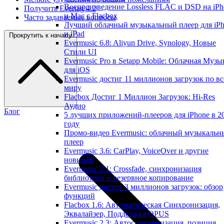
Воспроизведение Lossless FLAC и DSD на iPh
Получить Evertag 4.2
и Mac с Flacbox
Часто задаваемые вопросы
Лучший облачный музыкальный плеер для iP
и iPad
Прокрутить к началу
Evermusic 6.8: Aliyun Drive, Synology, Новые
Стили UI
Evermusic Pro в Setapp Mobile: Облачная Музы
для iOS
Evermusic достиг 11 миллионов загрузок по в
миру
Flacbox Достиг 1 Миллион Загрузок: Hi-Res
Аудио
Блог
5 лучших приложений-плееров для iPhone в 2
году
Промо-видео Evermusic: облачный музыкальн
плеер
Evermusic 3.6: CarPlay, VoiceOver и другие
новинки
Evermusic 3.1: Crossfade, синхронизация
библиотеки и резервное копирование
Evermusic достиг 3 миллионов загрузок: обзор
функций
Flacbox 1.6: Автоматическая Синхронизация,
Эквалайзер, Поддержка OPUS
Evermusic 2.3: Автосинхронизация, позиция