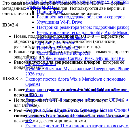
Evertag 4.2: новые подключения к облакам и настро
Это самая важная настройка совместимости. ID3v2 — формат
редактора тегов
метаданных внутри MP3-файлов. Используются две версии, и
Привет всем!
они отличаются тонкими, но важными деталями.
Расширенная поддержка облаков и серверов
Улучшения Wi-Fi Drive
ID3v2.4
Настройки редактора тегов: подробный разбо
Редактирование тегов для Spotify, Apple Music
Новее, поддерживает
кодировку UTF-8
— корректную
стриминговых платформ
обработку нелатинских письменностей (китайский,
Другие улучшения
русский, японский, арабский, иврит и т. д.).
Получить Evertag 4.2
Больше типов фреймов (относительная громкость, пресет
Часто задаваемые вопросы
эквалайзера и т. д.).
Evermusic 8.6: новый CarPlay, Plex, Jellyfin, SFTP и
Рекомендуется для современных плееров
, которые её
виджет текстов
поддерживают.
Лучшие Облачные Музыкальные Плееры для iPhone
2026 году
ID3v2.3
Экспорт постов блога Wix в Markdown с помощью
OpenAI
Воспроизведение Lossless FLAC и DSD на iPhone и
Более старая, но
самая универсально поддерживаемая
с Flacbox
версия ID3
.
Лучший облачный музыкальный плеер для iPhone и
Не поддерживает UTF-8 напрямую (использует UTF-16
iPad
для Unicode).
Evermusic 6.8: Aliyun Drive, Synology, Новые Стили 
Рекомендуется, когда нужна максимальная
Evermusic Pro в Setapp Mobile: Облачная Музыка для
совместимость
со старыми плеерами, автомагнитолами 
iOS
некоторыми десктоп-приложениями.
Evermusic достиг 11 миллионов загрузок по всему 