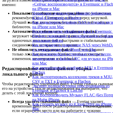
загрузить изменённый файл обратно. Вы управляете тем, как
«Сейчас воспроизводится» в Evermusic и Flac
именно:
на iPhone и Mac
Пошаговое руководство: Импорт библиотеки
Показывать сообщение подтверждения
(по умолчанию,
iCloud в Evermusic и Flacbox
рекомендуется)
— Evertag спрашивает перед загрузкой.
Как подключить Synology NAS и слушать муз
Лучший выбор для осторожных пользователей и общих
на iPhone или Mac
библиотек.
Воспроизведение офлайн-музыки в Evermusic
Автоматически обновлять метаданные файла
—
Flacbox: скачивание и синхронизация из облак
загружает молча после каждой правки. Лучший выбор дл
локальные файлы
одиночных пользователей с быстрыми и стабильными
Как подключить хранилище NAS через Web
соединениями, которые много правят.
и слушать музыку на iPhone или Mac
Не обновлять метаданные файла
— Evertag правит
Как просматривать встроенные тексты песен,
только локальную копию. Удобно, чтобы посмотреть
комментарии и файлы LRC для музыки на iPh
изменения, не отправляя их в облако.
или Mac
Как импортировать плейлист M3U в Evermusi
Редактирование онлайн-файлов: уборка
Flacbox
локального файла
Как экспортировать коллекцию треков в M3U
CSV и TXT в Evermusic и Flacbox
Чтобы редактировать удалённый файл, Evertag сначала скачива
Экспорт полной истории прослушивания из
его на устройство. После редактирования вы выбираете, что
Evermusic и Flacbox в Last.fm
делать с этой локальной копией:
Как Воспроизводить Музыку FLAC (Без Поте
на Моём iPhone
Всегда удалять скачанный файл
— Evertag удаляет
Как слушать музыку из iCloud Drive на iPhone
временный файл после редактирования.
Рекомендовано
,
Mac
если ограничено место или вы работаете с чужими