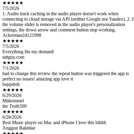
1. Audio track caching in the audio player doesn't work when
connecting to cloud storage via API (neither Google nor Yandex). 2. I
the volume slider is removed in the audio player's personalization
settings, the down arrow and comment button stop working.
Ackerman24121998
★★★★★
7/5/2026
Everything fits my demanđ
tattguy.com
★★★★★
7/1/2026
had to change this review the repeat button was triggered the app is
perfect no issues! amazing app love it
bajajshsh
★★★★★
6/29/2026
Mükemmel
the Truth509
★★★★★
6/28/2026
Best Music player on Mac and iPhone I love this bihhh
Anggun Bakhtiar
★★★★★
6/27/2026
Untuk sekelas pemutar musik,menurut saya ini sudah cukup