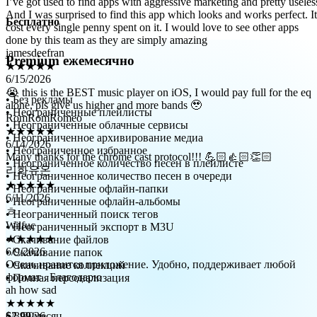
cost every single penny spent on it. I would love to see other apps
done by this team as they are simply amazing
Бесплатно
jamesdeefran
★★★★★
6/15/2026
Premium ежемесячно
😭 this is the BEST music player on iOS, I would pay full for the eq
alone, pls give us higher and more bands 🥹
RomRomRomeo
• Без рекламы
★★★★★
• Неограниченные плейлисты
6/14/2026
• Неограниченные облачные сервисы
Many thanks for the chrome cast protocol!!! 💪🏻👍🏻👏🏻
• Неограниченное архивирование медиа
리화유온
• Неограниченное избранное
★★★★★
• Неограниченное количество песен в плейлисте
6/11/2026
• Неограниченное количество песен в очереди
ㅎ
• Неограниченные офлайн-папки
Wilfuc
• Неограниченные офлайн-альбомы
★★★★★
• Неограниченный поиск тегов
6/9/2026
• Неограниченный экспорт в M3U
Очень нравится приложение. Удобно, поддерживает любой
• Скачивание файлов
формат . Благодарю
• Скачивание папок
ah how sad
• Скачивание коллекций
★★★★★
• Полная персонализация
6/3/2026
приложение замечательное, но перемотка песен почему-то
работает очень криво, время показывается неправильное( в
$2.99
/месяц