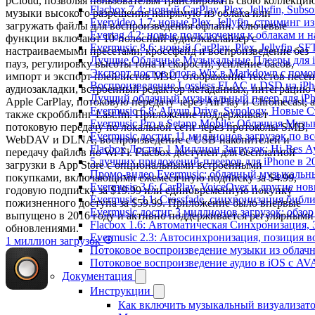
pCloud, позволяя пользователям транслировать свою коллекци
Flacbox 7.4: новый CarPlay, Plex, Jellyfin, Sub
музыки высокого разрешения напрямую из облака или
Evervideo 1.7: новые Plex, Jellyfin, стриминг 
загружать файлы для воспроизведения офлайн. Ключевые
Evertag 4.2: новые подключения к облакам и н
функции включают 10-полосный аудиоэквалайзер с
Evermusic 8.6: новый CarPlay, Plex, Jellyfin, S
настраиваемыми пресетами, кроссфейд и воспроизведение без
Лучшие Облачные Музыкальные Плееры для iP
пауз, регулировку высоты тона и скорости, усиление басов,
Экспорт постов блога Wix в Markdown с пом
импорт и экспорт плейлистов M3U, отображение текстов песен
Воспроизведение Lossless FLAC и DSD на iPho
аудиозакладки, встроенный редактор метаданных, интеграцию 
Лучший облачный музыкальный плеер для iPh
Apple CarPlay, потоковую передачу через AirPlay и Chromecast, а
Evermusic 6.8: Aliyun Drive, Synology, Новые 
также скробблинг Last.fm. Приложение поддерживает
Evermusic Pro в Setapp Mobile: Облачная Музы
потоковую передачу по локальной сети через протоколы SMB,
Evermusic достиг 11 миллионов загрузок по в
WebDAV и DLNA, воспроизведение с USB-накопителей и
Flacbox Достиг 1 Миллион Загрузок: Hi-Res А
передачу файлов по Wi-Fi. Flacbox доступен для бесплатной
5 лучших приложений-плееров для iPhone в 2
загрузки в App Store с опциональными встроенными
Промо-видео Evermusic: облачный музыкальн
покупками, включающими ежемесячную подписку за $4.99,
Evermusic 3.6: CarPlay, VoiceOver и другие но
годовую подписку за $19.99 или единовременную покупку
Evermusic 3.1: Crossfade, синхронизация библ
пожизненного доступа за $59.99. Приложение было впервые
Evermusic достиг 3 миллионов загрузок: обзо
выпущено в 2016 году и активно поддерживается регулярными
Flacbox 1.6: Автоматическая Синхронизация
обновлениями.
Evermusic 2.3: Автосинхронизация, позиция в
1 миллион загрузок
Потоковое воспроизведение музыки из облачн
Потоковое воспроизведение аудио в iOS с AVA
Документация
Инструкции
Как включить музыкальный визуализатор