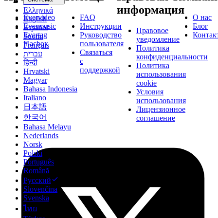
Deutsch
информация
Ελληνικά
Evervideo
FAQ
О нас
English
Evermusic
Инструкции
Блог
Español
Правовое
Evertag
Руководство
Контак
Suomi
уведомление
Flacbox
пользователя
Français
Политика
Связаться
עברית
конфиденциальности
с
हिन्दी
Политика
поддержкой
Hrvatski
использования
Magyar
cookie
Bahasa Indonesia
Условия
Italiano
использования
日本語
Лицензионное
한국어
соглашение
Bahasa Melayu
Nederlands
Norsk
Polski
Português
Română
Русский
Slovenčina
Svenska
ไทย