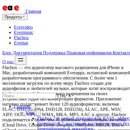
Главная
Продукты
Evervideo
Evermusic
Flacbox
Evertag
Блог
Документация
Поддержка
Правовая информация
Контакт
О нас
Flacbox — это аудиоплеер высокого разрешения для iPhone и
Mac, разработанный компанией Everappz, испанской компанией
разработчиком программного обеспечения. С более чем 1
миллионом загрузок по всему миру Flacbox создан для
аудиофилов и любителей музыки, которые хотят воспроизводит
lossless и аудиофайлы высокого разрешения на своих
CTRL K
устройствах Apple без конвертации форматов. Приложение
нативно поддерживает более 120 аудиоформатов, включая
Главная
FLAC, DSD (DSD64, DSD128, DSD256), ALAC, APE, WAV,
Блог
AIFF, OGG, OPUS, WMA, MKA, MP3, AAC и другие. Flacbox
Flacbox 7.6: новый аудиодвижок BASS, эффе
подключается к более чем 30 облачным хранилищам, включая
Evermusic 8.7: настоящее воспроизведение без
iCloud Drive, Google Drive, Dropbox, OneDrive, MEGA, Box и
переработанный эквалайзер