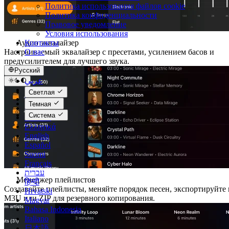
Политика использования файлов cookie
Политика конфиденциальности
Правовое уведомление
Условия использования
Контакты
Аудио эквалайзер
О нас
Настраиваемый эквалайзер с пресетами, усилением басов и
предусилителем для лучшего звука.
Русский
عربي
Català
Светлая
Čeština
Темная
Dansk
Система
Deutsch
Ελληνικά
English
Español
Suomi
Français
עברית
Менеджер плейлистов
हिन्दी
Создавайте плейлисты, меняйте порядок песен, экспортируйте 
Hrvatski
M3U или ZIP для резервного копирования.
Magyar
Bahasa Indonesia
Italiano
日本語