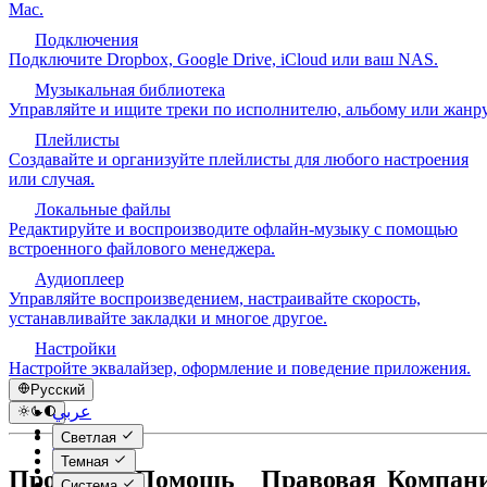
Mac.
Подключения
Подключите Dropbox, Google Drive, iCloud или ваш NAS.
Музыкальная библиотека
Управляйте и ищите треки по исполнителю, альбому или жанру
Плейлисты
Создавайте и организуйте плейлисты для любого настроения
или случая.
Локальные файлы
Редактируйте и воспроизводите офлайн-музыку с помощью
встроенного файлового менеджера.
Аудиоплеер
Управляйте воспроизведением, настраивайте скорость,
устанавливайте закладки и многое другое.
Настройки
Настройте эквалайзер, оформление и поведение приложения.
Русский
عربي
Català
Светлая
Čeština
Темная
Dansk
Продукты
Помощь
Правовая
Компан
Система