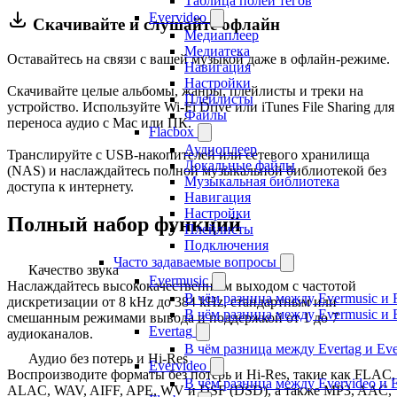
Таблица полей тегов
Evervideo
Скачивайте и слушайте офлайн
Медиаплеер
Медиатека
Оставайтесь на связи с вашей музыкой даже в офлайн-режиме.
Навигация
Настройки
Скачивайте целые альбомы, жанры, плейлисты и треки на
Плейлисты
устройство. Используйте Wi-Fi Drive или iTunes File Sharing для
Файлы
переноса аудио с Mac или ПК.
Flacbox
Аудиоплеер
Транслируйте с USB-накопителей или сетевого хранилища
Локальные файлы
(NAS) и наслаждайтесь полной музыкальной библиотекой без
Музыкальная библиотека
доступа к интернету.
Навигация
Настройки
Полный набор функций
Плейлисты
Подключения
Часто задаваемые вопросы
Качество звука
Evermusic
Наслаждайтесь высококачественным выходом с частотой
В чём разница между Evermusic и 
дискретизации от 8 kHz до 384 kHz, стандартным или
В чём разница между Evermusic и 
смешанным режимами вывода и поддержкой от 1 до 7
Evertag
аудиоканалов.
В чём разница между Evertag и Eve
Аудио без потерь и Hi-Res
Evervideo
Воспроизводите форматы без потерь и Hi-Res, такие как FLAC,
В чём разница между Evervideo и 
ALAC, WAV, AIFF, APE, WV и DSF (DSD), а также MP3, AAC,