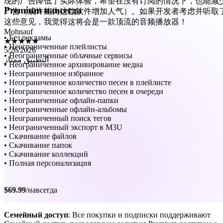
这些意见，我觉得这将会是一款顶流的音频播放器！
Premium навсегда
Mohnauf
★★★★★
5/26/2026
• Без рекламы
التطبيق ممتاز
• Неограниченные плейлисты
• Неограниченные облачные сервисы
• Неограниченное архивирование медиа
• Неограниченное избранное
• Неограниченное количество песен в плейлисте
• Неограниченное количество песен в очереди
• Неограниченные офлайн-папки
• Неограниченные офлайн-альбомы
• Неограниченный поиск тегов
• Неограниченный экспорт в M3U
• Скачивание файлов
• Скачивание папок
• Скачивание коллекций
• Полная персонализация
$69.99
/навсегда
Семейный доступ
: Все покупки и подписки поддерживают