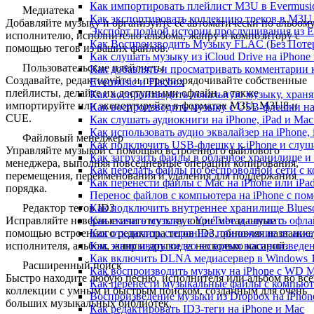
Как импортировать плейлист M3U в Evermusic
Медиатека
Как экспортировать коллекцию треков в M3U,
Добавляйте музыку и организуйте её автоматически по альбому
Экспорт полной истории прослушивания из Eve
исполнителю, исполнителю альбома, жанру и композитору с
Как Воспроизводить Музыку FLAC (Без Потер
помощью тегов из ваших файлов.
Как слушать музыку из iCloud Drive на iPhone
Пользовательские плейлисты
Как добавлять и просматривать комментарии к
Создавайте, редактируйте и переупорядочивайте собственные
Evermusic и Flacbox
плейлисты, делайте их доступными офлайн, а также
Как воспроизводить локальную музыку, храня
импортируйте или экспортируйте в форматах M3U, M3U8 и
Как воспроизводить музыку с USB-флешки на 
CUE.
Как слушать аудиокниги на iPhone, iPad и Ma
Как использовать аудио эквалайзер на iPhone, 
Файловый менеджер
Как подключить USB-флешку к iPhone и слуш
Управляйте музыкой с помощью встроенного файлового
Как загрузить файлы в облачное хранилище и 
менеджера, выполняя повседневные операции копирования,
Как передать файлы по беспроводной сети с к
перемещения, переименования и удаления для поддержания
Как перенести файлы с Mac на iPhone или iPa
порядка.
Перенос файлов с компьютера на iPhone с п
Как подключить внутреннее хранилище Blueso
Редактор тегов ID3
Как скачать музыку с YouTube и слушать офла
Исправляйте неверные или отсутствующие метаданные с
Как отключить стороннее приложение от акка
помощью встроенного редактора тегов ID3, обновляя название,
Как записывать видео во время воспроизведе
исполнителя, альбом, жанр и другое за несколько касаний.
Как включить DLNA медиасервер в Windows 1
Расширенный поиск
Как воспроизводить музыку на iPhone с WD 
Быстро находите любую песню, исполнителя или альбом во вс
Как перенести музыкальные файлы с компьютер
коллекции с умным и быстрым поиском, созданным для очень
Воспроизведение музыки из Dropbox на iPhon
больших музыкальных библиотек.
Как редактировать ID3-теги на iPhone и Mac