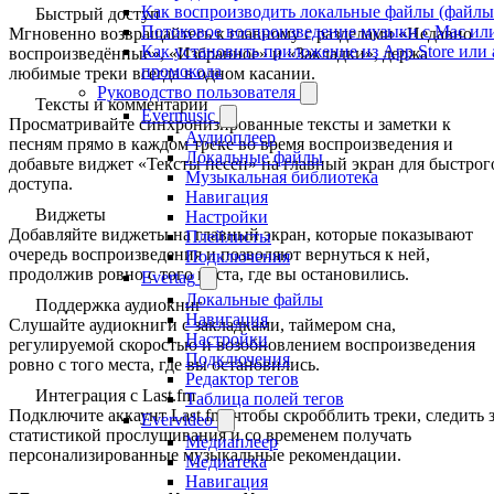
Как воспроизводить локальные файлы (файлы i
Быстрый доступ
Потоковое воспроизведение музыки с Mac ил
Мгновенно возвращайтесь к главному с разделами «Недавно
Как установить приложение из App Store ил
воспроизведённые», «Избранное» и «Закладки», держа
промокода
любимые треки всегда в одном касании.
Руководство пользователя
Тексты и комментарии
Evermusic
Просматривайте синхронизированные тексты и заметки к
Аудиоплеер
песням прямо в каждом треке во время воспроизведения и
Локальные файлы
добавьте виджет «Тексты песен» на главный экран для быстрог
Музыкальная библиотека
доступа.
Навигация
Виджеты
Настройки
Добавляйте виджеты на главный экран, которые показывают
Плейлисты
очередь воспроизведения и позволяют вернуться к ней,
Подключения
продолжив ровно с того места, где вы остановились.
Evertag
Локальные файлы
Поддержка аудиокниг
Навигация
Слушайте аудиокниги с закладками, таймером сна,
Настройки
регулируемой скоростью и возобновлением воспроизведения
Подключения
ровно с того места, где вы остановились.
Редактор тегов
Интеграция с Last.fm
Таблица полей тегов
Подключите аккаунт Last.fm, чтобы скробблить треки, следить 
Evervideo
статистикой прослушивания и со временем получать
Медиаплеер
персонализированные музыкальные рекомендации.
Медиатека
Навигация