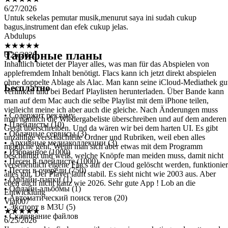
bagus,instrument dan efek cukup jelas.
Abdulups
★★★★★
6/26/2026
Inhaltlich bietet der Player alles, was man für das Abspielen von
Тарифные планы
applefremdem Inhalt benötigt. Flacs kann ich jetzt direkt abspielen
ohne doppelte Ablage als Alac. Man kann seine iCloud-Mediathek gu
verlinken und bei Bedarf Playlisten herunterladen. Über Bande kann
man auf dem Mac auch die selbe Playlist mit dem iPhone teilen,
Бесплатно
vielleicht meine ich aber auch die gleiche. Nach Änderungen muss
man nämlich die Wiedergabeliste überschreiben und auf dem anderen
Gerät überschreiben. Und da wären wir bei dem harten UI. Es gibt
• Содержит рекламу
unzählige verschachtelte Ordner und Rubriken, weil eben alles
• Плейлисты (10)
mögliche geht. Wenn man sich aber etwas mit dem Programm
• Облачные сервисы (3)
beschäftigt und weiß, welche Knöpfe man meiden muss, damit nicht
• Архивные медиаколлекции (3)
versehentlich eigene Flacs auf der Cloud gelöscht werden, funktionier
• Избранное (1000)
alles gut. Der Player läuft stabil. Es sieht nicht wie 2003 aus. Aber
• Песен в плейлисте (1000)
eben auch nicht ganz wie 2026. Sehr gute App ! Lob an die
• Песен в очереди (750)
Entwicklung
• Офлайн-папки (1)
Viaj007
• Офлайн-альбомы (1)
★★★★★
• Автоматический поиск тегов (20)
6/25/2026
• Экспорт в M3U (5)
I’ve got used to find apps with aggressive marketing and pretty useles
• Скачивание файлов
And I was surprised to find this app which looks and works perfect. It