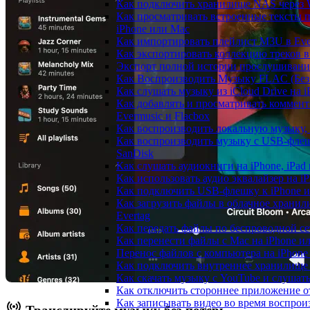
Как подключить хранилище NAS через 
Как просматривать встроенные тексты 
iPhone или Mac
Как импортировать плейлист M3U в Ever
Как экспортировать коллекцию треков в
Экспорт полной истории прослушивания 
Как Воспроизводить Музыку FLAC (Без 
Как слушать музыку из iCloud Drive на 
Как добавлять и просматривать коммент
Evermusic и Flacbox
Как воспроизводить локальную музыку,
Как воспроизводить музыку с USB-флешк
SanDisk
Как слушать аудиокниги на iPhone, iPad
Как использовать аудио эквалайзер на iP
Как подключить USB-флешку к iPhone и
Как загрузить файлы в облачное хранили
Evertag
Как передать файлы по беспроводной се
Как перенести файлы с Mac на iPhone ил
Перенос файлов с компьютера на iPhon
Как подключить внутреннее хранилище B
Как скачать музыку с YouTube и слушат
Как отключить стороннее приложение от
Как записывать видео во время воспрои