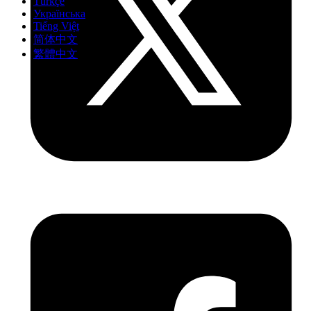
Türkçe
Українська
Tiếng Việt
简体中文
繁體中文