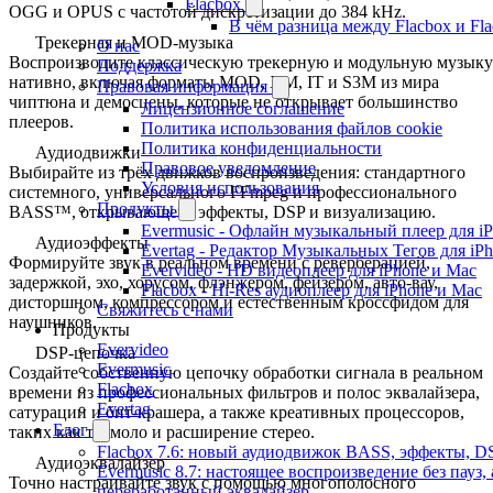
Flacbox
OGG и OPUS с частотой дискретизации до 384 kHz.
В чём разница между Flacbox и Fl
Трекерная и MOD-музыка
О нас
Воспроизводите классическую трекерную и модульную музыку
Поддержка
нативно, включая форматы MOD, XM, IT и S3M из мира
Правовая информация
чиптюна и демосцены, которые не открывает большинство
Лицензионное соглашение
плееров.
Политика использования файлов cookie
Политика конфиденциальности
Аудиодвижки
Правовое уведомление
Выбирайте из трёх движков воспроизведения: стандартного
Условия использования
системного, универсального FFmpeg и профессионального
Продукты
BASS™, открывающего эффекты, DSP и визуализацию.
Evermusic - Офлайн музыкальный плеер для i
Аудиоэффекты
Evertag - Редактор Музыкальных Тегов для iP
Формируйте звук в реальном времени с реверберацией,
Evervideo - HD видеоплеер для iPhone и Mac
задержкой, эхо, хорусом, флэнжером, фейзером, авто-вау,
Flacbox - Hi-Res аудиоплеер для iPhone и Mac
дисторшном, компрессором и естественным кроссфидом для
Свяжитесь с нами
наушников.
Продукты
Evervideo
DSP-цепочка
Evermusic
Создайте собственную цепочку обработки сигнала в реальном
Flacbox
времени из профессиональных фильтров и полос эквалайзера,
Evertag
сатурации и бит-крашера, а также креативных процессоров,
Блог
таких как тремоло и расширение стерео.
Flacbox 7.6: новый аудиодвижок BASS, эффекты, D
Аудиоэквалайзер
Evermusic 8.7: настоящее воспроизведение без пауз
Точно настраивайте звук с помощью многополосного
переработанный эквалайзер