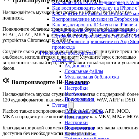
Транслируйте музыку без потерь
Как включить DLNA медиасервер в Wind
Как воспроизводить музыку на iPhone 
Наслаждайтесь музыкой без потерь на iPhone, iPad и Mac без
Как перенести музыкальные файлы с ком
подписок.
Воспроизведение музыки из Dropbox на
Как редактировать ID3-теги на iPhone и
Подключите облачное хранилище для бесплатной трансляции
Как воспроизводить локальные файлы (ф
FLAC, ALAC, MKA и других форматов. Легко транслируйте на
Потоковое воспроизведение музыки с M
устройства Chromecast и AirPlay.
Как установить приложение из App Sto
промокода
Создайте свою музыкальную библиотеку, организуйте треки по
Руководство пользователя
альбомам, исполнителям и жанрам. Улучшите звук с помощью
Evermusic
встроенного эквалайзера, регулировки тона/скорости и усилен
Аудиоплеер
басов.
Локальные файлы
Музыкальная библиотека
Воспроизводите Hi-Res аудио
Навигация
Настройки
Плейлисты
Наслаждайтесь звуком студийного качества с поддержкой более
Подключения
120 аудиоформатов, включая FLAC, ALAC, WAV, AIFF и DSD.
Evertag
Flacbox также воспроизводит MP3, AAC, OGG, APE, MOD,
Локальные файлы
MKA и продвинутые контейнеры, такие как MKV, MP4 и MOV
Навигация
Настройки
Благодаря широкой совместимости кодеков вся ваша коллекция
Подключения
доступна без необходимости конвертации.
Редактор тегов