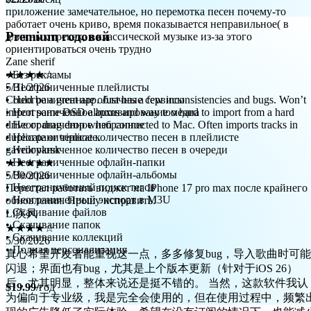
длинных треках, в классической музыке из-за этого
ориентироваться очень трудно
Zane sherif
Premium годовой
★★★★☆
5/31/2026
Could be a great app. Just has a few inconsistencies and bugs. Won’t
• Без рекламы
import some DSD albums and way too hard to import from a hard
• Неограниченные плейлисты
drive or drag drop when connected to Mac. Often imports tracks in
• Неограниченные облачные сервисы
duplicate or triplicate.
• Неограниченное архивирование медиа
gavrilovkrsk
• Неограниченное избранное
★★★★★
• Неограниченное количество песен в плейлисте
5/30/2026
• Неограниченное количество песен в очереди
Перестал работать виджет на IPhone 17 pro max после крайнего
• Неограниченные офлайн-папки
обновления. Прошу исправить.
• Неограниченные офлайн-альбомы
Li疾风
• Неограниченный поиск тегов
• Неограниченный экспорт в M3U
★★★★☆
• Скачивание файлов
5/30/2026
• Скачивание папок
真心希望开发者能重视这一点，多多修复bug，导入歌曲时可能
• Скачивание коллекций
闪退；界面也有bug，尤其是上个版本更新（针对于iOS 26）
• Полная персонализация
后，尤其明显，整体来说还是挺不错的。 当然，这款软件我认
为偏向于专业级，我是完全会使用的，但在使用过程中，频繁
现的广告降低了实际体验，希望在没有订阅的情况下，也能减
$19.99
/год
广告（或许能为这款软件增加人气）。如果开发者考虑并听取