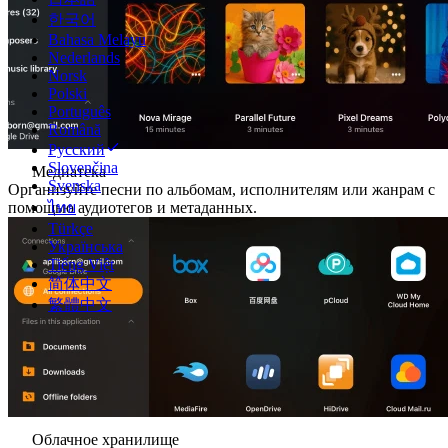
한국어
Bahasa Melayu
Nederlands
Norsk
Polski
Português
Română
Русский
Slovenčina
Медиатека
Svenska
Организуйте песни по альбомам, исполнителям или жанрам с
ไทย
помощью аудиотегов и метаданных.
Türkçe
Українська
Tiếng Việt
简体中文
繁體中文
Облачное хранилище