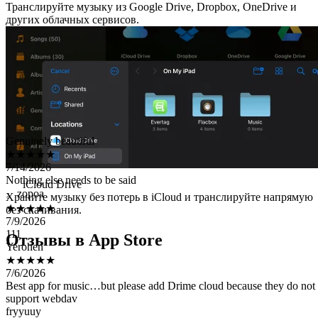
Транслируйте музыку из Google Drive, Dropbox, OneDrive и
других облачных сервисов.
Genuinely beautiful
★★★★★
7/14/2026
Nothing else needs to be said
。zopoa
★★★★★
iCloud Drive
7/9/2026
Храните музыку без потерь в iCloud и транслируйте напрямую
111
без скачивания.
Yerohen
★★★★★
Отзывы в App Store
7/6/2026
Best app for music…but please add Drime cloud because they do not
support webdav
fryyuuy
★★★★★
7/5/2026