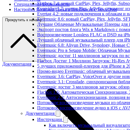
Flacbox 7.4: новый CarPlay, Plex, Jellyfin, Sub
Специальные Возможности
Evervideo 1.7: новые Plex, Jellyfin, стриминг 
Настройка Позиции Трека в Плейлисте с VoiceOver
Evertag 4.2: новые подключения к облакам и н
Evermusic 8.6: новый CarPlay, Plex, Jellyfin, S
Прокрутить к началу
Лучшие Облачные Музыкальные Плееры для iP
Экспорт постов блога Wix в Markdown с пом
Воспроизведение Lossless FLAC и DSD на iPho
Лучший облачный музыкальный плеер для iPh
Evermusic 6.8: Aliyun Drive, Synology, Новые 
Evermusic Pro в Setapp Mobile: Облачная Музы
Evermusic достиг 11 миллионов загрузок по в
Flacbox Достиг 1 Миллион Загрузок: Hi-Res А
Документация
5 лучших приложений-плееров для iPhone в 2
Промо-видео Evermusic: облачный музыкальн
Evermusic 3.6: CarPlay, VoiceOver и другие но
Evermusic 3.1: Crossfade, синхронизация библ
Evermusic достиг 3 миллионов загрузок: обзо
Flacbox 1.6: Автоматическая Синхронизация
Evermusic 2.3: Автосинхронизация, позиция в
Потоковое воспроизведение музыки из облачн
Потоковое воспроизведение аудио в iOS с AVA
Документация
Инструкции
Как включить музыкальный визуализатор