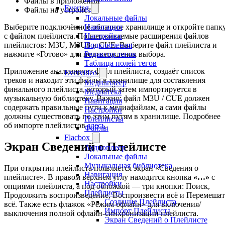
Файлы в приложении
Evertag
Файлы на устройстве
Локальные файлы
Навигация
Выберите подключённое облачное хранилище и откройте папк
Настройки
с файлом плейлиста. Поддерживаемые расширения файлов
Подключения
плейлистов: M3U, M3U8 и CUE. Выберите файл плейлиста и
Редактор тегов
нажмите «Готово» для подтверждения выбора.
Таблица полей тегов
Приложение анализирует файл плейлиста, создаёт список
Evervideo
треков и находит эти файлы в хранилище для составления
Медиаплеер
финального плейлиста, который затем импортируется в
Медиатека
музыкальную библиотеку. Важно: файл M3U / CUE должен
Навигация
содержать правильные пути к медиафайлам, а сами файлы
Настройки
должны существовать по этим путям в хранилище. Подробнее
Плейлисты
об импорте плейлистов
здесь
.
Файлы
Flacbox
Экран Сведений о Плейлисте
Аудиоплеер
Локальные файлы
Музыкальная библиотека
При открытии плейлиста появляется экран «Сведения о
Навигация
плейлисте». В правом верхнем углу находится кнопка
«…»
с
Настройки
опциями плейлиста, а под обложкой — три кнопки: Поиск,
Плейлисты
Продолжить воспроизведение, Воспроизвести всё и Перемешат
Создание Плейлиста
всё. Также есть флажок «Режим офлайн» для включения/
Импорт Плейлиста
выключения полной офлайн-синхронизации плейлиста.
Экран Сведений о Плейлисте