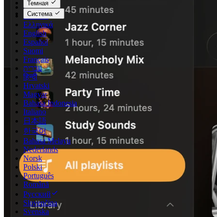
Темная
Dansk
Система
Deutsch
Ελληνικά
English
Español
Suomi
Français
עברית
हिन्दी
Hrvatski
Magyar
Bahasa Indonesia
Italiano
日本語
한국어
Bahasa Melayu
Nederlands
Norsk
Polski
Português
Română
Русский
Slovenčina
Svenska