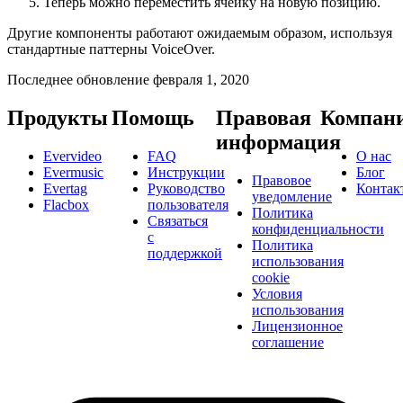
Теперь можно переместить ячейку на новую позицию.
Другие компоненты работают ожидаемым образом, используя
стандартные паттерны VoiceOver.
Последнее обновление
февраля 1, 2020
Продукты
Помощь
Правовая
Компан
информация
Evervideo
FAQ
О нас
Evermusic
Инструкции
Блог
Правовое
Evertag
Руководство
Контак
уведомление
Flacbox
пользователя
Политика
Связаться
конфиденциальности
с
Политика
поддержкой
использования
cookie
Условия
использования
Лицензионное
соглашение