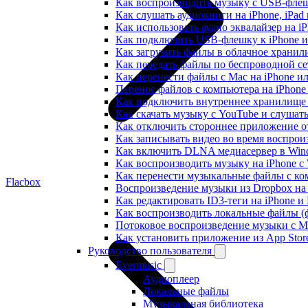
Как воспроизводить музыку с USB-флешк
Как слушать аудиокниги на iPhone, iPad
Как использовать аудио эквалайзер на iP
Как подключить USB-флешку к iPhone и
Как загрузить файлы в облачное хранили
Как передать файлы по беспроводной се
Как перенести файлы с Mac на iPhone ил
Перенос файлов с компьютера на iPhon
Как подключить внутреннее хранилище B
Как скачать музыку с YouTube и слушат
Как отключить стороннее приложение от
Как записывать видео во время воспрои
Как включить DLNA медиасервер в Wind
Как воспроизводить музыку на iPhone 
Как перенести музыкальные файлы с ком
Flacbox
Воспроизведение музыки из Dropbox на
Как редактировать ID3-теги на iPhone и
Как воспроизводить локальные файлы (ф
Потоковое воспроизведение музыки с M
Как установить приложение из App Sto
Руководство пользователя
Evermusic
Аудиоплеер
Локальные файлы
Музыкальная библиотека