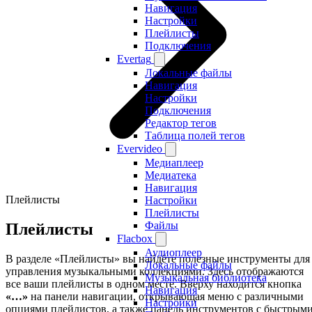
Навигация
Настройки
Плейлисты
Подключения
Evertag
Локальные файлы
Навигация
Настройки
Подключения
Редактор тегов
Таблица полей тегов
Evervideo
Медиаплеер
Медиатека
Навигация
Плейлисты
Настройки
Плейлисты
Файлы
Плейлисты
Flacbox
Аудиоплеер
В разделе «Плейлисты» вы найдёте полезные инструменты для
Локальные файлы
управления музыкальными коллекциями. Здесь отображаются
Музыкальная библиотека
все ваши плейлисты в одном месте. Вверху находится кнопка
Навигация
«…»
на панели навигации, открывающая меню с различными
Настройки
опциями плейлистов, а также панель инструментов с быстрым