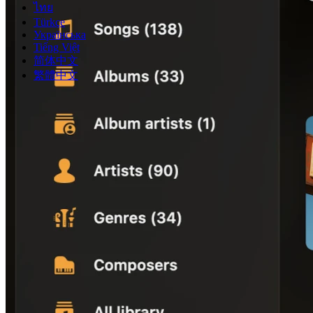
ไทย
Türkçe
Українська
Tiếng Việt
简体中文
繁體中文