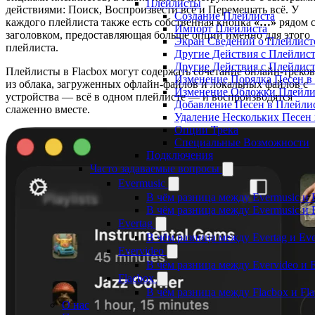
Плейлисты
действиями: Поиск, Воспроизвести всё и Перемешать всё. У
Создание Плейлиста
каждого плейлиста также есть собственная кнопка
«…»
рядом 
Импорт Плейлиста
заголовком, предоставляющая больше опций именно для этого
Экран Сведений о Плейлист
плейлиста.
Другие Действия с Плейлис
Другие Действия с Плейлис
Плейлисты в Flacbox могут содержать сочетание онлайн-треков
Изменение Порядка Песен в
из облака, загруженных офлайн-файлов и локальных файлов с
Изменение Обложки Плейли
устройства — всё в одном плейлисте — и воспроизводятся
Добавление Песен в Плейли
слаженно вместе.
Удаление Нескольких Песен 
Опции Трека
Специальные Возможности
Подключения
Часто задаваемые вопросы
Evermusic
В чём разница между Evermusic и 
В чём разница между Evermusic и 
Evertag
В чём разница между Evertag и Eve
Evervideo
В чём разница между Evervideo и 
Flacbox
В чём разница между Flacbox и Fl
О нас