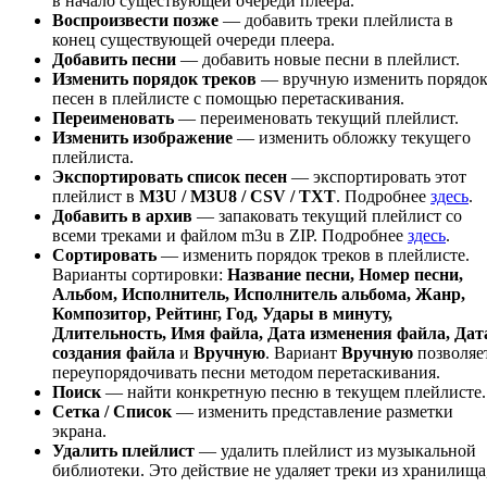
в начало существующей очереди плеера.
Воспроизвести позже
— добавить треки плейлиста в
конец существующей очереди плеера.
Добавить песни
— добавить новые песни в плейлист.
Изменить порядок треков
— вручную изменить порядо
песен в плейлисте с помощью перетаскивания.
Переименовать
— переименовать текущий плейлист.
Изменить изображение
— изменить обложку текущего
плейлиста.
Экспортировать список песен
— экспортировать этот
плейлист в
M3U / M3U8 / CSV / TXT
. Подробнее
здесь
.
Добавить в архив
— запаковать текущий плейлист со
всеми треками и файлом m3u в ZIP. Подробнее
здесь
.
Сортировать
— изменить порядок треков в плейлисте.
Варианты сортировки:
Название песни, Номер песни,
Альбом, Исполнитель, Исполнитель альбома, Жанр,
Композитор, Рейтинг, Год, Удары в минуту,
Длительность, Имя файла, Дата изменения файла, Дат
создания файла
и
Вручную
. Вариант
Вручную
позволяе
переупорядочивать песни методом перетаскивания.
Поиск
— найти конкретную песню в текущем плейлисте.
Сетка / Список
— изменить представление разметки
экрана.
Удалить плейлист
— удалить плейлист из музыкальной
библиотеки. Это действие не удаляет треки из хранилища