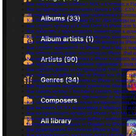
Как импортировать плейлист M3U в Evermusic и Fl
Как экспортировать коллекцию треков в M3U, CSV 
Экспорт полной истории прослушивания из Evermusi
Как Воспроизводить Музыку FLAC (Без Потерь) на
Как слушать музыку из iCloud Drive на iPhone или 
Как добавлять и просматривать комментарии к аудио
Как воспроизводить локальную музыку, хранящуюся
Как воспроизводить музыку с USB-флешки на iPhon
Как слушать аудиокниги на iPhone, iPad и Mac с п
Как использовать аудио эквалайзер на iPhone, iPad 
Как подключить USB-флешку к iPhone и слушать му
Как загрузить файлы в облачное хранилище и подклю
Как передать файлы по беспроводной сети с компью
Как перенести файлы с Mac на iPhone или iPad с по
Перенос файлов с компьютера на iPhone с помощь
Как подключить внутреннее хранилище Bluesound VA
Как скачать музыку с YouTube и слушать офлайн-му
Как отключить стороннее приложение от аккаунта 
Как записывать видео во время воспроизведения му
Как включить DLNA медиасервер в Windows 10 и сл
Как воспроизводить музыку на iPhone с WD My Cl
Как перенести музыкальные файлы с компьютера на 
Воспроизведение музыки из Dropbox на iPhone в о
Как редактировать ID3-теги на iPhone и Mac
Как воспроизводить локальные файлы (файлы iTunes