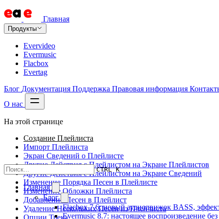
Главная
Продукты
Evervideo
Evermusic
Flacbox
Evertag
Блог
Документация
Поддержка
Правовая информация
Контакт
О нас
На этой странице
Создание Плейлиста
Импорт Плейлиста
Экран Сведений о Плейлисте
Другие Действия с Плейлистом на Экране Плейлистов
CTRL K
Другие Действия с Плейлистом на Экране Сведений
Изменение Порядка Песен в Плейлисте
Главная
Изменение Обложки Плейлиста
Блог
Добавление Песен в Плейлист
Flacbox 7.6: новый аудиодвижок BASS, эффе
Удаление Нескольких Песен из Плейлиста
Evermusic 8.7: настоящее воспроизведение бе
Опции Трека