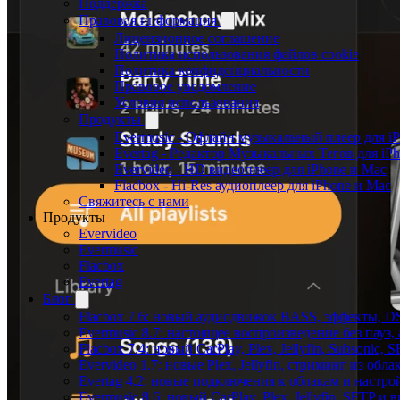
Поддержка
Правовая информация
Лицензионное соглашение
Политика использования файлов cookie
Политика конфиденциальности
Правовое уведомление
Условия использования
Продукты
Evermusic - Офлайн музыкальный плеер для i
Evertag - Редактор Музыкальных Тегов для iP
Evervideo - HD видеоплеер для iPhone и Mac
Flacbox - Hi-Res аудиоплеер для iPhone и Mac
Свяжитесь с нами
Продукты
Evervideo
Evermusic
Flacbox
Evertag
Блог
Flacbox 7.6: новый аудиодвижок BASS, эффекты, D
Evermusic 8.7: настоящее воспроизведение без пауз
Flacbox 7.4: новый CarPlay, Plex, Jellyfin, Subsonic,
Evervideo 1.7: новые Plex, Jellyfin, стриминг из об
Evertag 4.2: новые подключения к облакам и настро
Evermusic 8.6: новый CarPlay, Plex, Jellyfin, SFTP и 