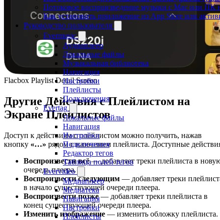
Потоковое воспроизведение музыки с Mac или ПК н
Как установить приложение из App Store или акти
Руководство пользователя
Evermusic
Аудиоплеер
Локальные файлы
Музыкальная библиотека
Навигация
Flacbox Playlist Detail Screen
Настройки
Плейлисты
Подключения
Другие Действия с Плейлистом на
Evertag
Экране Плейлистов
Локальные файлы
Навигация
Настройки
Доступ к действиям с плейлистом можно получить, нажав
Подключения
кнопку
«…»
рядом с названием плейлиста. Доступные действи
Редактор тегов
Воспроизвести всё
— добавляет треки плейлиста в нову
Таблица полей тегов
очередь плеера.
Evervideo
Воспроизвести следующим
— добавляет треки плейлист
Медиаплеер
в начало существующей очереди плеера.
Медиатека
Воспроизвести позже
— добавляет треки плейлиста в
Навигация
конец существующей очереди плеера.
Настройки
Изменить изображение
— изменить обложку плейлиста.
Плейлисты