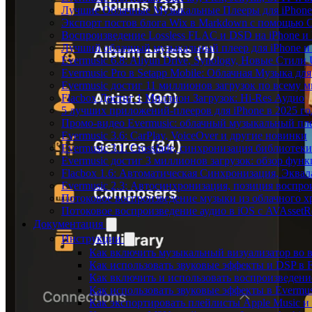
Лучшие Облачные Музыкальные Плееры для iPhone 
Экспорт постов блога Wix в Markdown с помощью 
Воспроизведение Lossless FLAC и DSD на iPhone и 
Лучший облачный музыкальный плеер для iPhone и 
Evermusic 6.8: Aliyun Drive, Synology, Новые Стили 
Evermusic Pro в Setapp Mobile: Облачная Музыка для
Evermusic достиг 11 миллионов загрузок по всему 
Flacbox Достиг 1 Миллион Загрузок: Hi-Res Аудио
5 лучших приложений-плееров для iPhone в 2025 го
Промо-видео Evermusic: облачный музыкальный пл
Evermusic 3.6: CarPlay, VoiceOver и другие новинки
Evermusic 3.1: Crossfade, синхронизация библиотек
Evermusic достиг 3 миллионов загрузок: обзор фун
Flacbox 1.6: Автоматическая Синхронизация, Эква
Evermusic 2.3: Автосинхронизация, позиция воспро
Потоковое воспроизведение музыки из облачного хр
Потоковое воспроизведение аудио в iOS с AVAssetR
Документация
Инструкции
Как включить музыкальный визуализатор во в
Как использовать звуковые эффекты и DSP в Fl
Как включить и использовать воспроизведение
Как использовать звуковые эффекты в Evermus
Как экспортировать плейлисты Apple Music и 