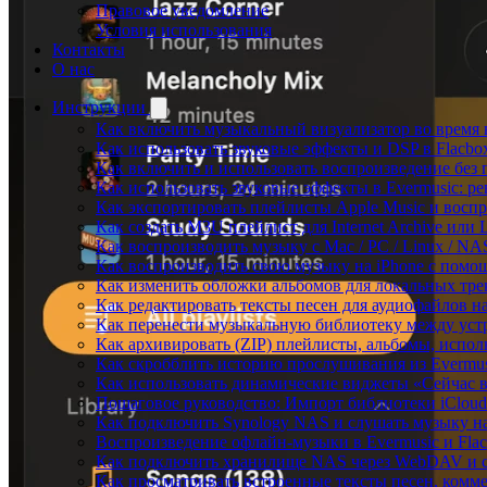
Правовое уведомление
Условия использования
Контакты
О нас
Инструкции
Как включить музыкальный визуализатор во время в
Как использовать звуковые эффекты и DSP в Flacbox:
Как включить и использовать воспроизведение без п
Как использовать звуковые эффекты в Evermusic: р
Как экспортировать плейлисты Apple Music и воспр
Как создать M3U плейлист для Internet Archive или L
Как воспроизводить музыку с Mac / PC / Linux / N
Как воспроизводить свою музыку на iPhone с помо
Как изменить обложки альбомов для локальных трек
Как редактировать тексты песен для аудиофайлов 
Как перенести музыкальную библиотеку между устр
Как архивировать (ZIP) плейлисты, альбомы, исполн
Как скробблить историю прослушивания из Evermusi
Как использовать динамические виджеты «Сейчас во
Пошаговое руководство: Импорт библиотеки iCloud 
Как подключить Synology NAS и слушать музыку на
Воспроизведение офлайн-музыки в Evermusic и Flac
Как подключить хранилище NAS через WebDAV и с
Как просматривать встроенные тексты песен, комм