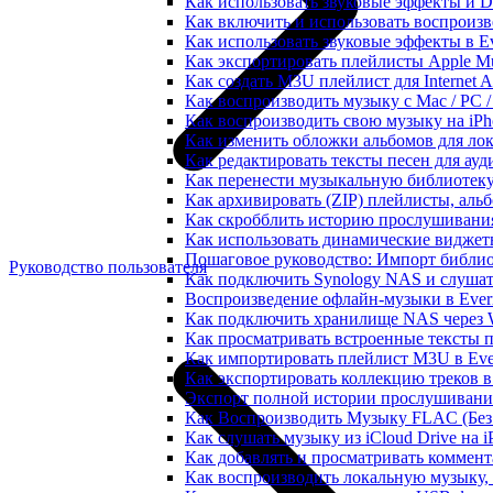
Как использовать звуковые эффекты и DSP
Как включить и использовать воспроизве
Как использовать звуковые эффекты в E
Как экспортировать плейлисты Apple Mu
Как создать M3U плейлист для Internet A
Как воспроизводить музыку с Mac / PC 
Как воспроизводить свою музыку на iPh
Как изменить обложки альбомов для лок
Как редактировать тексты песен для ау
Как перенести музыкальную библиотеку
Как архивировать (ZIP) плейлисты, альб
Как скробблить историю прослушивания 
Как использовать динамические виджеты
Пошаговое руководство: Импорт библиот
Руководство пользователя
Как подключить Synology NAS и слушат
Воспроизведение офлайн-музыки в Everm
Как подключить хранилище NAS через 
Как просматривать встроенные тексты 
Как импортировать плейлист M3U в Ever
Как экспортировать коллекцию треков в
Экспорт полной истории прослушивания 
Как Воспроизводить Музыку FLAC (Без 
Как слушать музыку из iCloud Drive на 
Как добавлять и просматривать коммента
Как воспроизводить локальную музыку,