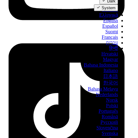
Dark
Dansk
System
Deutsch
Ελληνικά
English
Español
Suomi
Français
עברית
हिन्दी
Hrvatski
Magyar
Bahasa Indonesia
Italiano
日本語
한국어
Bahasa Melayu
Nederlands
Norsk
Polski
Português
Română
Русский
Slovenčina
Svenska