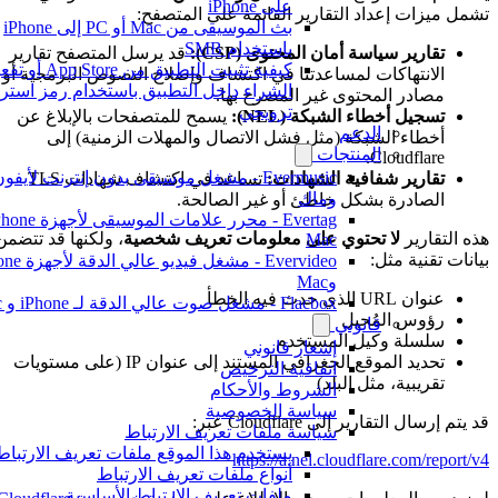
على iPhone
تشمل ميزات إعداد التقارير القائمة على المتصفح:
بث الموسيقى من Mac أو PC إلى iPhone
باستخدام SMB
تقارير سياسة أمان المحتوى (CSP):
قد يرسل المتصفح تقارير
كيفية تثبيت التطبيق من App Store أو 
الانتهاكات لمساعدتنا في اكتشاف وإصلاح النصوص البرمجية أو
الشراء داخل التطبيق باستخدام رمز استردا
مصادر المحتوى غير المصرح بها.
ترويجي
تسجيل أخطاء الشبكة (NEL):
يسمح للمتصفحات بالإبلاغ عن
الدعم
أخطاء الشبكة (مثل فشل الاتصال والمهلات الزمنية) إلى
المنتجات
Cloudflare.
Evermusic - مشغل موسيقى بدون إنترنت لأيفون
تقارير شفافية الشهادات:
تساعد في اكتشاف شهادات TLS
وماك
الصادرة بشكل خاطئ أو غير الصالحة.
هذه التقارير
لا تحتوي على معلومات تعريف شخصية
، ولكنها قد تتضمن
Mac
بيانات تقنية مثل:
Evervideo - مشغل فيديو عالي ا
وMac
عنوان URL الذي حدث فيه الخطأ
Flacbox - مشغل صوت عالي الدقة لـ iPhone و Mac
رؤوس المُحيل
قانوني
سلسلة وكيل المستخدم
إشعار قانوني
تحديد الموقع الجغرافي المستند إلى عنوان IP (على مستويات
اتفاقية الترخيص
تقريبية، مثل البلد)
الشروط والأحكام
سياسة الخصوصية
قد يتم إرسال التقارير إلى Cloudflare عبر:
سياسة ملفات تعريف الارتباط
يستخدم هذا الموقع ملفات تعريف الارتباط
https://a.nel.cloudflare.com/report/v4
أنواع ملفات تعريف الارتباط
ملفات تعريف الارتباط الأساسية