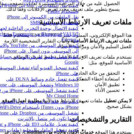
الحصول عليه من خلال المراقبة المستمرة لعادات تصفحه، مما
كيفي
يسمح بتطوير ملف تعريف محدد لعرض الإعلانات وفقًا لذلك.
باستخدام Finder
نقل الملفات من الكمبيوتر إلى iPhone
ملفات تعريف الارتباط الأساسية
باستخدام بروتوكول SMB
كيفية الاتصال بوحدة التخزين الداخلية لجهاز
Bluesound VAULT من Evermusic
هذا الموقع الإلكتروني، المملوك لشركة EVERAPPZ،
يستخدم فقط
وEvertag
ملفات تعريف الارتباط الأساسية
وآليات التقارير التشخيصية اللازمة
كيفية تنزيل الموسيقى من be
للعمل السليم والأمان ومراقبة الأخطاء.
إلى الموسيقى بدون اتصال على iPhone
كيفية فصل تطبيق طرف ثالث عن حسابك 
نستخدم ملفات تعريف الارتباط الأساسية فقط لضمان الوظائف
Google
الأساسية للموقع، مثل:
كيفية تسجيل الفيديو أثناء تشغيل الموسيقى
التحقق من حالة الخادم
على iPhone
استعادة أخطاء الشبكة
كيفية تفعيل خادم وسائط DLNA على
تطبيق الأمان
Windows 10 وتشغيل الموسيقى على iPhone
تحسين الأداء
كيفية تشغيل المو
My Cloud Home
لا يمكن تعطيل
ملفات تعريف الارتباط هذه لأنها
مطلوبة لعمل الموقع
كيفية نقل ملفات الموسيقى من الكمبيوتر إ
بشكل صحيح.
iPhone بدون iTunes باستخدام WiFi-Drive
تشغيل الموسيقى من Dropbox على e
التقارير والتشخيصات
عندما تكون غير متصل بالإنترنت
كيفية تعديل علامات ID3 على iPhone و Mac
يستخدم هذا الموقع
خدمات الأمان والأداء من Cloudflare
، والتي قد