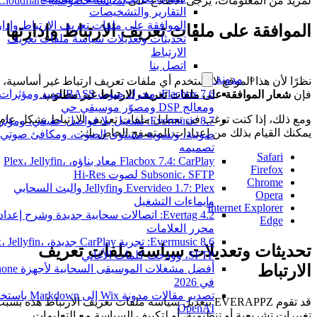
لمزيد من المعلومات، يرجى الاطلاع على
سياسة خصوصية Cloudflare
.
التقارير والتشخيصات
الموافقة على ملفات تعريف الارتباط وإدارته
الموافقة على ملفات تعريف الارتباط وإدارتها
تحديثات وتعديلات سياسة ملفات تعريف
الارتباط
اتصل بنا
مدونة
نظرًا لأن هذا الموقع لا يستخدم أي ملفات تعريف ارتباط غير أساسية،
Flacbox 7.6: محرك صوت BASS جديد ومؤثرات
فإن
شعار الموافقة على ملفات تعريف الارتباط غير مطلوب
.
ومعالج DSP ومصوّر موسيقي حي
ومع ذلك، إذا كنت ترغب في تعطيل ملفات تعريف الارتباط بشكل عام،
Evermusic 8.7: تشغيل بلا فواصل حقيقي، ومؤثر
يمكنك القيام بذلك من إعدادات المتصفح الخاص بك:
صوتية، وتسوية مستوى الصوت، ومكافئ صوتي مُ
تصميمه
Safari
Flacbox 7.4: CarPlay معاد بناؤه، Plex، Jellyfin،
Firefox
Subsonic، SFTP لصوت Hi-Res
Chrome
Evervideo 1.7: Plex وJellyfin والبث السحابي
Opera
وإيماءات التشغيل
Internet Explorer
Evertag 4.2: اتصالات سحابية جديدة وشرح إعداد
Edge
محرر العلامات
Evermusic 8.6: تجربة CarPlay جديدة، lyfin
تحديثات وتعديلات سياسة ملفات تعريف
SFTP، وودجت كلمات الأغاني
الارتباط
أفضل مشغلات الموسيقى السحابية لأج
في 2026
تصدير مقالات مدونة Wix إلى Markdown
قد تقوم EVERAPPZ بتعديل سياسة ملفات تعريف الارتباط هذه بسبب
OpenAI
تغييرات تشريعية أو تنظيمية، أو لتكييف السياسة مع التعليمات