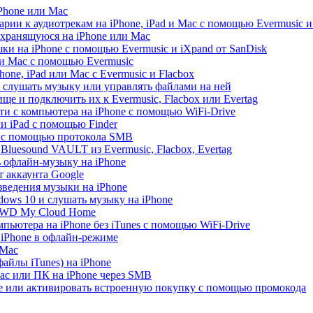
iPhone или Mac
рии к аудиотрекам на iPhone, iPad и Mac с помощью Evermusic и
 хранящуюся на iPhone или Mac
и на iPhone с помощью Evermusic и iXpand от SanDisk
 и Mac с помощью Evermusic
hone, iPad или Mac с Evermusic и Flacbox
 слушать музыку или управлять файлами на ней
ще и подключить их к Evermusic, Flacbox или Evertag
ти с компьютера на iPhone с помощью WiFi-Drive
и iPad с помощью Finder
e с помощью протокола SMB
luesound VAULT из Evermusic, Flacbox, Evertag
ь офлайн-музыку на iPhone
 аккаунта Google
зведения музыки на iPhone
ows 10 и слушать музыку на iPhone
с WD My Cloud Home
пьютера на iPhone без iTunes с помощью WiFi-Drive
 iPhone в офлайн-режиме
 Mac
айлы iTunes) на iPhone
ac или ПК на iPhone через SMB
re или активировать встроенную покупку с помощью промокода