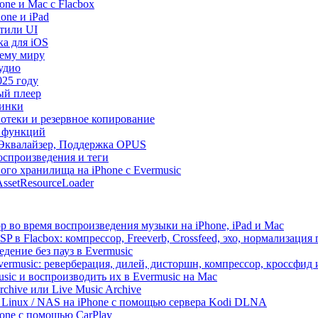
ne и Mac с Flacbox
one и iPad
Стили UI
ка для iOS
сему миру
удио
025 году
ый плеер
винки
иотеки и резервное копирование
р функций
, Эквалайзер, Поддержка OPUS
оспроизведения и теги
ого хранилища на iPhone с Evermusic
ssetResourceLoader
 во время воспроизведения музыки на iPhone, iPad и Mac
 в Flacbox: компрессор, Freeverb, Crossfeed, эхо, нормализация 
дение без пауз в Evermusic
vermusic: реверберация, дилей, дисторшн, компрессор, кроссфид
sic и воспроизводить их в Evermusic на Mac
rchive или Live Music Archive
/ Linux / NAS на iPhone с помощью сервера Kodi DLNA
one с помощью CarPlay