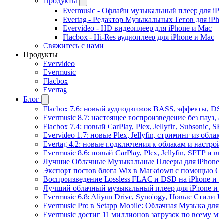
Продукты
Evermusic - Офлайн музыкальный плеер для i
Evertag - Редактор Музыкальных Тегов для iP
Evervideo - HD видеоплеер для iPhone и Mac
Flacbox - Hi-Res аудиоплеер для iPhone и Mac
Свяжитесь с нами
Продукты
Evervideo
Evermusic
Flacbox
Evertag
Блог
Flacbox 7.6: новый аудиодвижок BASS, эффекты, D
Evermusic 8.7: настоящее воспроизведение без пауз
Flacbox 7.4: новый CarPlay, Plex, Jellyfin, Subsonic,
Evervideo 1.7: новые Plex, Jellyfin, стриминг из об
Evertag 4.2: новые подключения к облакам и настро
Evermusic 8.6: новый CarPlay, Plex, Jellyfin, SFTP и 
Лучшие Облачные Музыкальные Плееры для iPhone 
Экспорт постов блога Wix в Markdown с помощью 
Воспроизведение Lossless FLAC и DSD на iPhone и 
Лучший облачный музыкальный плеер для iPhone и 
Evermusic 6.8: Aliyun Drive, Synology, Новые Стили 
Evermusic Pro в Setapp Mobile: Облачная Музыка для
Evermusic достиг 11 миллионов загрузок по всему 