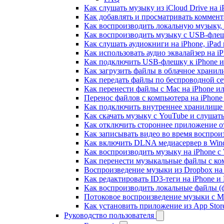
Как слушать музыку из iCloud Drive на 
Как добавлять и просматривать коммента
Как воспроизводить локальную музыку,
Как воспроизводить музыку с USB-флешк
Как слушать аудиокниги на iPhone, iPad
Как использовать аудио эквалайзер на iP
Как подключить USB-флешку к iPhone и
Как загрузить файлы в облачное хранили
Как передать файлы по беспроводной се
Как перенести файлы с Mac на iPhone ил
Перенос файлов с компьютера на iPhon
Как подключить внутреннее хранилище B
Как скачать музыку с YouTube и слушат
Как отключить стороннее приложение от
Как записывать видео во время воспрои
Как включить DLNA медиасервер в Wind
Как воспроизводить музыку на iPhone 
Как перенести музыкальные файлы с ком
Воспроизведение музыки из Dropbox на
Как редактировать ID3-теги на iPhone и
Как воспроизводить локальные файлы (ф
Потоковое воспроизведение музыки с M
Как установить приложение из App Sto
Руководство пользователя