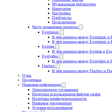
Музыкальная библиотека
Навигация
Настройки
Плейлисты
Подключения
Часто задаваемые вопросы
Evermusic
В чём разница между Evermusic и 
В чём разница между Evermusic и 
Evertag
В чём разница между Evertag и Eve
Evervideo
В чём разница между Evervideo и 
Flacbox
В чём разница между Flacbox и Fl
О нас
Поддержка
Правовая информация
Лицензионное соглашение
Политика использования файлов cookie
Политика конфиденциальности
Правовое уведомление
Условия использования