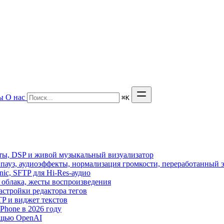
ы
О нас
⌘
K
кты, DSP и живой музыкальный визуализатор
з пауз, аудиоэффекты, нормализация громкости, переработанный 
sonic, SFTP для Hi-Res-аудио
из облака, жесты воспроизведения
астройки редактора тегов
FTP и виджет текстов
hone в 2026 году
ощью OpenAI