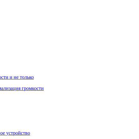
ости и не только
рмализация громкости
гое устройство