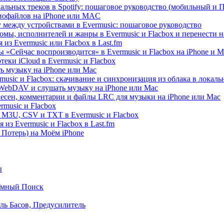
альных треков в Spotify: пошаговое руководство (мобильный и 
диофайлов на iPhone или MAC
 между устройствами в Evermusic: пошаговое руководство
омы, исполнителей и жанры в Evermusic и Flacbox и перенести н
из Evermusic или Flacbox в Last.fm
 «Сейчас воспроизводится» в Evermusic и Flacbox на iPhone и M
еки iCloud в Evermusic и Flacbox
ь музыку на iPhone или Mac
usic и Flacbox: скачивание и синхронизация из облака в локал
WebDAV и слушать музыку на iPhone или Mac
песен, комментарии и файлы LRC для музыки на iPhone или Mac
music и Flacbox
 M3U, CSV и TXT в Evermusic и Flacbox
из Evermusic и Flacbox в Last.fm
Потерь) на Моём iPhone
ы
Умный Поиск
ль Басов, Предусилитель