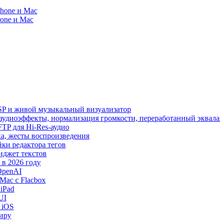
Phone и Mac
hone и Mac
SP и живой музыкальный визуализатор
, аудиоэффекты, нормализация громкости, переработанный эквала
 SFTP для Hi-Res-аудио
лака, жесты воспроизведения
йки редактора тегов
виджет текстов
в 2026 году
OpenAI
Mac с Flacbox
iPad
UI
 iOS
миру