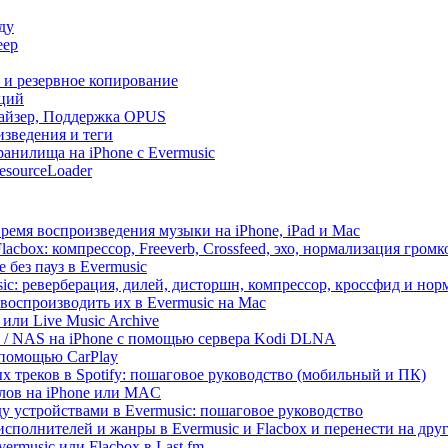
ду
еер
и и резервное копирование
кций
лайзер, Поддержка OPUS
изведения и теги
анилища на iPhone с Evermusic
esourceLoader
ремя воспроизведения музыки на iPhone, iPad и Mac
acbox: компрессор, Freeverb, Crossfeed, эхо, нормализация громк
 без пауз в Evermusic
ic: реверберация, дилей, дисторшн, компрессор, кроссфид и но
воспроизводить их в Evermusic на Mac
 или Live Music Archive
ux / NAS на iPhone с помощью сервера Kodi DLNA
 помощью CarPlay
х треков в Spotify: пошаговое руководство (мобильный и ПК)
йлов на iPhone или MAC
 устройствами в Evermusic: пошаговое руководство
исполнителей и жанры в Evermusic и Flacbox и перенести на дру
rmusic или Flacbox в Last.fm