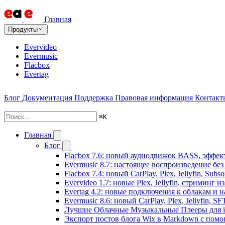
Главная
Продукты
Evervideo
Evermusic
Flacbox
Evertag
Блог
Документация
Поддержка
Правовая информация
Контакт
⌘
K
Главная
Блог
Flacbox 7.6: новый аудиодвижок BASS, эффе
Evermusic 8.7: настоящее воспроизведение бе
Flacbox 7.4: новый CarPlay, Plex, Jellyfin, Sub
Evervideo 1.7: новые Plex, Jellyfin, стриминг 
Evertag 4.2: новые подключения к облакам и н
Evermusic 8.6: новый CarPlay, Plex, Jellyfin, S
Лучшие Облачные Музыкальные Плееры для iP
Экспорт постов блога Wix в Markdown с пом