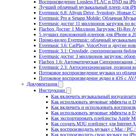
Воспроизведение Lossless FLAC и DSD на iPho
Лучший облачный музыкальный плеер для iPh
Evermusic 6.8: Aliyun Drive, Synology, Новые 
Evermusic Pro в Setapp Mobile: Облачная Музы
Evermusic достиг 11 миллионов загрузок по в
Flacbox Достиг 1 Миллион Загрузок: Hi-Res А
5 лучших приложений-плееров для iPhone в 2
Промо-видео Evermusic: облачный музыкальн
Evermusic 3.6: CarPlay, VoiceOver и другие но
Evermusic 3.1: Crossfade, синхронизация библ
Evermusic достиг 3 миллионов загрузок: обзо
Flacbox 1.6: Автоматическая Синхронизация
Evermusic 2.3: Автосинхронизация, позиция в
Потоковое воспроизведение музыки из облачн
Потоковое воспроизведение аудио в iOS с AVA
Документация
Инструкции
Как включить музыкальный визуализатор
Как использовать звуковые эффекты и DSP
Как включить и использовать воспроизве
Как использовать звуковые эффекты в E
Как экспортировать плейлисты Apple Mu
Как создать M3U плейлист для Internet A
Как воспроизводить музыку с Mac / PC 
Как воспроизводить свою музыку на iPh