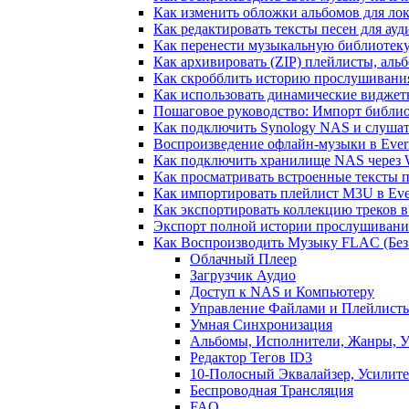
Как изменить обложки альбомов для лок
Как редактировать тексты песен для ау
Как перенести музыкальную библиотеку
Как архивировать (ZIP) плейлисты, альб
Как скробблить историю прослушивания 
Как использовать динамические виджеты
Пошаговое руководство: Импорт библиот
Как подключить Synology NAS и слушат
Воспроизведение офлайн-музыки в Everm
Как подключить хранилище NAS через 
Как просматривать встроенные тексты 
Как импортировать плейлист M3U в Ever
Как экспортировать коллекцию треков в
Экспорт полной истории прослушивания 
Как Воспроизводить Музыку FLAC (Без 
Облачный Плеер
Загрузчик Аудио
Доступ к NAS и Компьютеру
Управление Файлами и Плейлист
Умная Синхронизация
Альбомы, Исполнители, Жанры, 
Редактор Тегов ID3
10-Полосный Эквалайзер, Усилите
Беспроводная Трансляция
FAQ