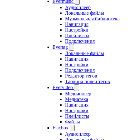
Evermusic
Аудиоплеер
Локальные файлы
Музыкальная библиотека
Навигация
Настройки
Плейлисты
Подключения
Evertag
Локальные файлы
Навигация
Настройки
Подключения
Редактор тегов
Таблица полей тегов
Evervideo
Медиаплеер
Медиатека
Навигация
Настройки
Плейлисты
Файлы
Flacbox
Аудиоплеер
Локальные файлы