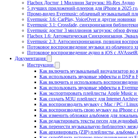
Flacbox Достиг 1 Миллион Загрузок: Hi-Res Аудио
5 лучших приложений-плееров для iPhone в 2025 го
Промо-видео Evermusic: облачный музыкальный пл
Evermusic 3.6: CarPlay, VoiceOver и другие новинки
Evermusic 3.1: Crossfade, синхронизация библиотек
Evermusic достиг 3 миллионов загрузок: обзор фун
Flacbox 1.6: Автоматическая Синхронизация, Эква
Evermusic 2.3: Автосинхронизация, позиция воспро
Потоковое воспроизведение музыки из облачного хр
Потоковое воспроизведение аудио в iOS с AVAssetR
Документация
Инструкции
Как включить музыкальный визуализатор во в
Как использовать звуковые эффекты и DSP в Fl
Как включить и использовать воспроизведение
Как использовать звуковые эффекты в Evermus
Как экспортировать плейлисты Apple Music и 
Как создать M3U плейлист для Internet Archive
Как воспроизводить музыку с Mac / PC / Lin
Как воспроизводить свою музыку на iPhone с
Как изменить обложки альбомов для локальны
Как редактировать тексты песен для аудиофа
Как перенести музыкальную библиотеку между
Как архивировать (ZIP) плейлисты, альбомы, 
Как скробблить историю прослушивания из Eve