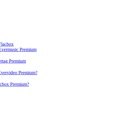
Flacbox
Evermusic Premium
rtag Premium
Evervideo Premium?
acbox Premium?