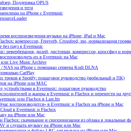
лайзер, Поддержка OPUS
изведения и теги
анилища на iPhone с Evermusic
esourceLoader
ремя воспроизведения музыки на iPhone, iPad и Mac
acbox: компрессор, Freeverb, Crossfeed, эхо, нормализация громк
 без пауз в Evermusic
ic: реверберация, дилей, дисторшн, компрессор, кроссфид и но
воспроизводить их в Evermusic на Mac
 или Live Music Archive
ux / NAS на iPhone с помощью сервера Kodi DLNA
 помощью CarPlay
х треков в Spotify: пошаговое руководство (мобильный и ПК)
йлов на iPhone или MAC
 устройствами в Evermusic: пошаговое руководство
исполнителей и жанры в Evermusic и Flacbox и перенести на дру
rmusic или Flacbox в Last.fm
ас воспроизводится» в Evermusic и Flacbox на iPhone и Mac
loud в Evermusic и Flacbox
ыку на iPhone или Mac
и Flacbox: скачивание и синхронизация из облака в локальные 
V и слушать музыку на iPhone или Mac
 комментарии и файлы LRC для музыки на iPhone или Mac