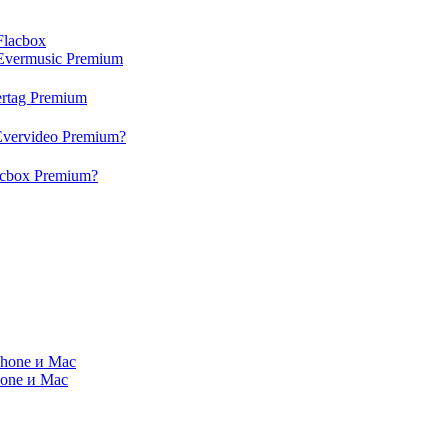
Flacbox
Evermusic Premium
rtag Premium
Evervideo Premium?
acbox Premium?
Phone и Mac
hone и Mac