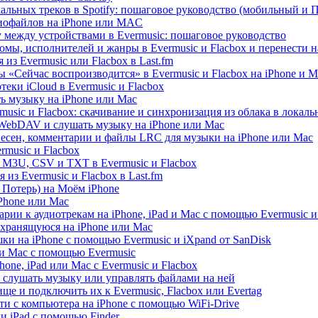
альных треков в Spotify: пошаговое руководство (мобильный и 
диофайлов на iPhone или MAC
 между устройствами в Evermusic: пошаговое руководство
омы, исполнителей и жанры в Evermusic и Flacbox и перенести н
из Evermusic или Flacbox в Last.fm
 «Сейчас воспроизводится» в Evermusic и Flacbox на iPhone и M
еки iCloud в Evermusic и Flacbox
ь музыку на iPhone или Mac
usic и Flacbox: скачивание и синхронизация из облака в локал
WebDAV и слушать музыку на iPhone или Mac
песен, комментарии и файлы LRC для музыки на iPhone или Mac
music и Flacbox
 M3U, CSV и TXT в Evermusic и Flacbox
из Evermusic и Flacbox в Last.fm
Потерь) на Моём iPhone
iPhone или Mac
рии к аудиотрекам на iPhone, iPad и Mac с помощью Evermusic и
 хранящуюся на iPhone или Mac
и на iPhone с помощью Evermusic и iXpand от SanDisk
 и Mac с помощью Evermusic
hone, iPad или Mac с Evermusic и Flacbox
 слушать музыку или управлять файлами на ней
ще и подключить их к Evermusic, Flacbox или Evertag
ти с компьютера на iPhone с помощью WiFi-Drive
и iPad с помощью Finder