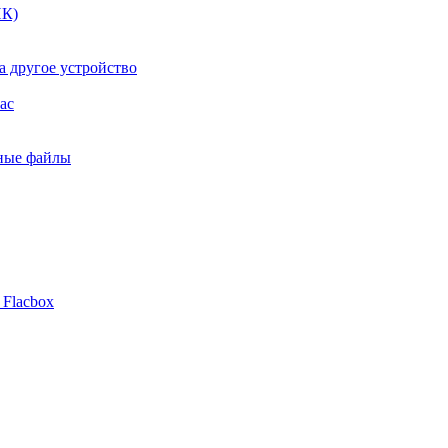
ПК)
а другое устройство
ac
ьные файлы
 Flacbox