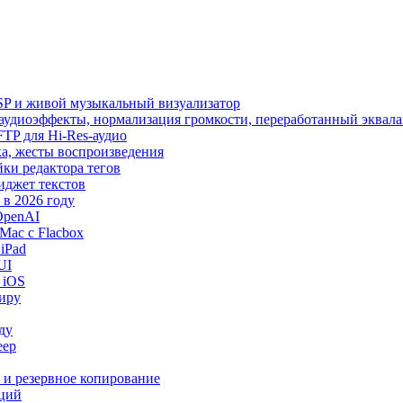
SP и живой музыкальный визуализатор
, аудиоэффекты, нормализация громкости, переработанный эквала
 SFTP для Hi-Res-аудио
лака, жесты воспроизведения
йки редактора тегов
виджет текстов
в 2026 году
OpenAI
Mac с Flacbox
iPad
UI
 iOS
миру
ду
еер
и и резервное копирование
кций