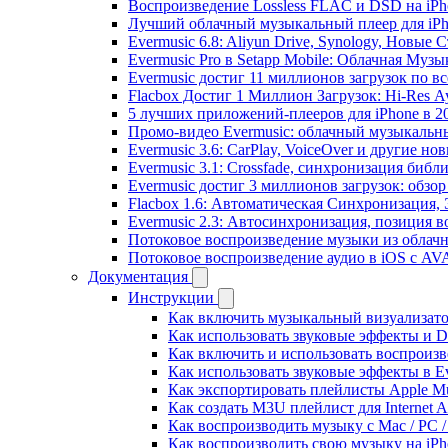
Воспроизведение Lossless FLAC и DSD на iPho
Лучший облачный музыкальный плеер для iPh
Evermusic 6.8: Aliyun Drive, Synology, Новые 
Evermusic Pro в Setapp Mobile: Облачная Музы
Evermusic достиг 11 миллионов загрузок по в
Flacbox Достиг 1 Миллион Загрузок: Hi-Res А
5 лучших приложений-плееров для iPhone в 2
Промо-видео Evermusic: облачный музыкальн
Evermusic 3.6: CarPlay, VoiceOver и другие но
Evermusic 3.1: Crossfade, синхронизация библ
Evermusic достиг 3 миллионов загрузок: обзо
Flacbox 1.6: Автоматическая Синхронизация
Evermusic 2.3: Автосинхронизация, позиция в
Потоковое воспроизведение музыки из облачн
Потоковое воспроизведение аудио в iOS с AVA
Документация
Инструкции
Как включить музыкальный визуализатор
Как использовать звуковые эффекты и DSP
Как включить и использовать воспроизве
Как использовать звуковые эффекты в E
Как экспортировать плейлисты Apple Mu
Как создать M3U плейлист для Internet A
Как воспроизводить музыку с Mac / PC 
Как воспроизводить свою музыку на iPh