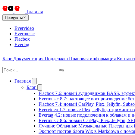
Главная
Продукты
Evervideo
Evermusic
Flacbox
Evertag
Блог
Документация
Поддержка
Правовая информация
Контакт
⌘
K
Главная
Блог
Flacbox 7.6: новый аудиодвижок BASS, эффе
Evermusic 8.7: настоящее воспроизведение бе
Flacbox 7.4: новый CarPlay, Plex, Jellyfin, Sub
Evervideo 1.7: новые Plex, Jellyfin, стриминг 
Evertag 4.2: новые подключения к облакам и н
Evermusic 8.6: новый CarPlay, Plex, Jellyfin, S
Лучшие Облачные Музыкальные Плееры для iP
Экспорт постов блога Wix в Markdown с пом