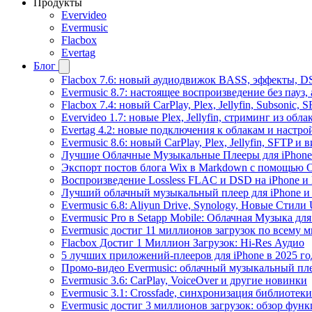
Продукты
Evervideo
Evermusic
Flacbox
Evertag
Блог
Flacbox 7.6: новый аудиодвижок BASS, эффекты, D
Evermusic 8.7: настоящее воспроизведение без пауз
Flacbox 7.4: новый CarPlay, Plex, Jellyfin, Subsonic,
Evervideo 1.7: новые Plex, Jellyfin, стриминг из об
Evertag 4.2: новые подключения к облакам и настро
Evermusic 8.6: новый CarPlay, Plex, Jellyfin, SFTP и 
Лучшие Облачные Музыкальные Плееры для iPhone 
Экспорт постов блога Wix в Markdown с помощью 
Воспроизведение Lossless FLAC и DSD на iPhone и 
Лучший облачный музыкальный плеер для iPhone и 
Evermusic 6.8: Aliyun Drive, Synology, Новые Стили 
Evermusic Pro в Setapp Mobile: Облачная Музыка для
Evermusic достиг 11 миллионов загрузок по всему 
Flacbox Достиг 1 Миллион Загрузок: Hi-Res Аудио
5 лучших приложений-плееров для iPhone в 2025 го
Промо-видео Evermusic: облачный музыкальный пл
Evermusic 3.6: CarPlay, VoiceOver и другие новинки
Evermusic 3.1: Crossfade, синхронизация библиотек
Evermusic достиг 3 миллионов загрузок: обзор фун