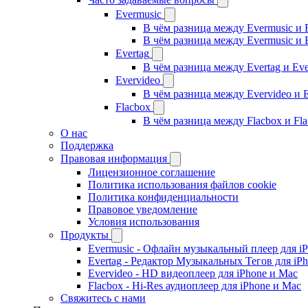
Evermusic
В чём разница между Evermusic и 
В чём разница между Evermusic и 
Evertag
В чём разница между Evertag и Eve
Evervideo
В чём разница между Evervideo и 
Flacbox
В чём разница между Flacbox и Fl
О нас
Поддержка
Правовая информация
Лицензионное соглашение
Политика использования файлов cookie
Политика конфиденциальности
Правовое уведомление
Условия использования
Продукты
Evermusic - Офлайн музыкальный плеер для i
Evertag - Редактор Музыкальных Тегов для iP
Evervideo - HD видеоплеер для iPhone и Mac
Flacbox - Hi-Res аудиоплеер для iPhone и Mac
Свяжитесь с нами