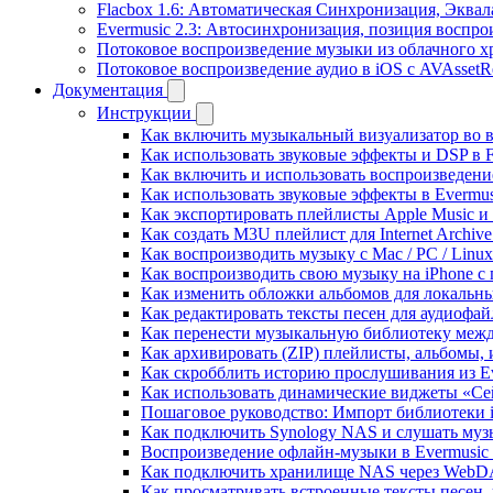
Flacbox 1.6: Автоматическая Синхронизация, Эква
Evermusic 2.3: Автосинхронизация, позиция воспро
Потоковое воспроизведение музыки из облачного хр
Потоковое воспроизведение аудио в iOS с AVAssetR
Документация
Инструкции
Как включить музыкальный визуализатор во в
Как использовать звуковые эффекты и DSP в Fl
Как включить и использовать воспроизведение
Как использовать звуковые эффекты в Evermus
Как экспортировать плейлисты Apple Music и 
Как создать M3U плейлист для Internet Archive
Как воспроизводить музыку с Mac / PC / Lin
Как воспроизводить свою музыку на iPhone с
Как изменить обложки альбомов для локальны
Как редактировать тексты песен для аудиофа
Как перенести музыкальную библиотеку между
Как архивировать (ZIP) плейлисты, альбомы, 
Как скробблить историю прослушивания из Eve
Как использовать динамические виджеты «Сейч
Пошаговое руководство: Импорт библиотеки iC
Как подключить Synology NAS и слушать муз
Воспроизведение офлайн-музыки в Evermusic 
Как подключить хранилище NAS через WebDA
Как просматривать встроенные тексты песен,