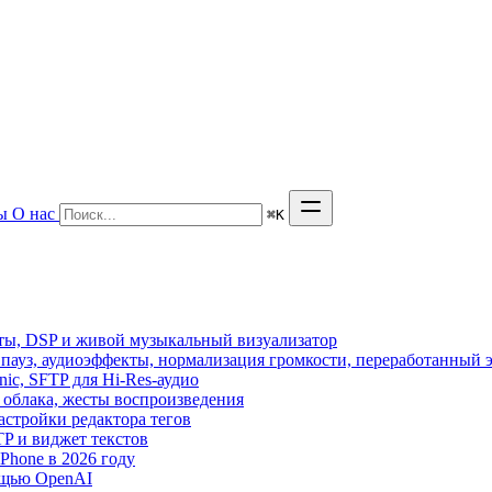
ы
О нас
⌘
K
кты, DSP и живой музыкальный визуализатор
з пауз, аудиоэффекты, нормализация громкости, переработанный 
sonic, SFTP для Hi-Res-аудио
из облака, жесты воспроизведения
астройки редактора тегов
FTP и виджет текстов
hone в 2026 году
ощью OpenAI