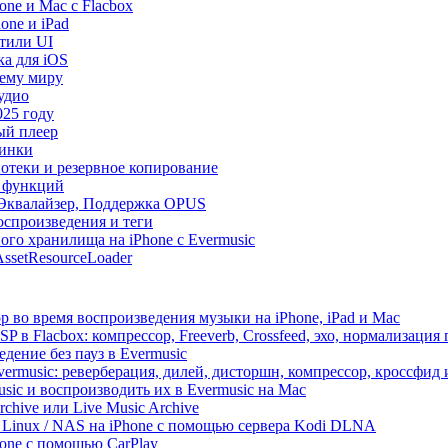
ne и Mac с Flacbox
one и iPad
Стили UI
ка для iOS
сему миру
удио
025 году
ый плеер
винки
иотеки и резервное копирование
р функций
, Эквалайзер, Поддержка OPUS
оспроизведения и теги
ого хранилища на iPhone с Evermusic
ssetResourceLoader
 во время воспроизведения музыки на iPhone, iPad и Mac
 в Flacbox: компрессор, Freeverb, Crossfeed, эхо, нормализация 
дение без пауз в Evermusic
vermusic: реверберация, дилей, дисторшн, компрессор, кроссфид
sic и воспроизводить их в Evermusic на Mac
rchive или Live Music Archive
/ Linux / NAS на iPhone с помощью сервера Kodi DLNA
one с помощью CarPlay