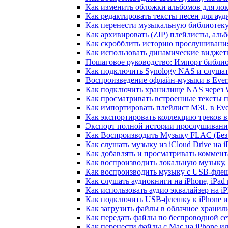
Как изменить обложки альбомов для лок
Как редактировать тексты песен для ау
Как перенести музыкальную библиотеку
Как архивировать (ZIP) плейлисты, альб
Как скробблить историю прослушивания 
Как использовать динамические виджеты
Пошаговое руководство: Импорт библиот
Как подключить Synology NAS и слушат
Воспроизведение офлайн-музыки в Everm
Как подключить хранилище NAS через 
Как просматривать встроенные тексты 
Как импортировать плейлист M3U в Ever
Как экспортировать коллекцию треков в
Экспорт полной истории прослушивания 
Как Воспроизводить Музыку FLAC (Без 
Как слушать музыку из iCloud Drive на 
Как добавлять и просматривать коммента
Как воспроизводить локальную музыку,
Как воспроизводить музыку с USB-флешк
Как слушать аудиокниги на iPhone, iPad
Как использовать аудио эквалайзер на iP
Как подключить USB-флешку к iPhone и
Как загрузить файлы в облачное хранили
Как передать файлы по беспроводной се
Как перенести файлы с Mac на iPhone ил