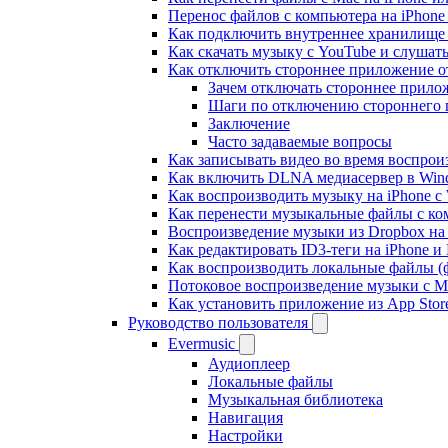
Перенос файлов с компьютера на iPhon
Как подключить внутреннее хранилище B
Как скачать музыку с YouTube и слушат
Как отключить стороннее приложение от
Зачем отключать стороннее прило
Шаги по отключению стороннего
Заключение
Часто задаваемые вопросы
Как записывать видео во время воспрои
Как включить DLNA медиасервер в Wind
Как воспроизводить музыку на iPhone 
Как перенести музыкальные файлы с ком
Воспроизведение музыки из Dropbox на
Как редактировать ID3-теги на iPhone и
Как воспроизводить локальные файлы (ф
Потоковое воспроизведение музыки с M
Как установить приложение из App Sto
Руководство пользователя
Evermusic
Аудиоплеер
Локальные файлы
Музыкальная библиотека
Навигация
Настройки