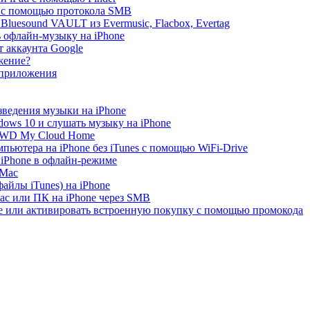
e с помощью протокола SMB
luesound VAULT из Evermusic, Flacbox, Evertag
ь офлайн-музыку на iPhone
 аккаунта Google
жение?
 приложения
зведения музыки на iPhone
ows 10 и слушать музыку на iPhone
с WD My Cloud Home
пьютера на iPhone без iTunes с помощью WiFi-Drive
 iPhone в офлайн-режиме
 Mac
айлы iTunes) на iPhone
ac или ПК на iPhone через SMB
re или активировать встроенную покупку с помощью промокода