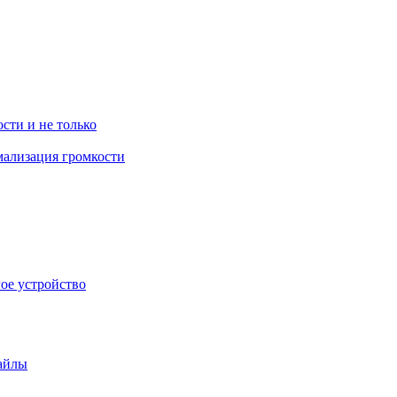
ости и не только
рмализация громкости
гое устройство
файлы