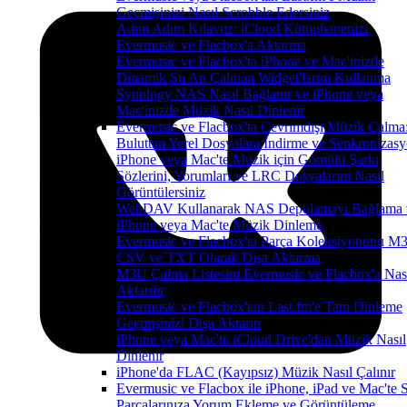
Geçmişinizi Nasıl Scrobble Edersiniz
Adım Adım Kılavuz: iCloud Kütüphanenizi
Evermusic ve Flacbox'a Aktarma
Evermusic ve Flacbox'ta iPhone ve Mac'inizde
Dinamik Şu An Çalınan Widget'larını Kullanma
Synology NAS Nasıl Bağlanır ve iPhone veya
Mac'inizde Müzik Nasıl Dinlenir
Evermusic ve Flacbox'ta Çevrimdışı Müzik Çalma
Buluttan Yerel Dosyalara İndirme ve Senkronizas
iPhone veya Mac'te Müzik için Gömülü Şarkı
Sözlerini, Yorumları ve LRC Dosyalarını Nasıl
Görüntülersiniz
WebDAV Kullanarak NAS Depolamayı Bağlama 
iPhone veya Mac'te Müzik Dinleme
Evermusic ve Flacbox'ta Parça Koleksiyonunu M
CSV ve TXT Olarak Dışa Aktarma
M3U Çalma Listesini Evermusic ve Flacbox'a Nas
Aktarılır
Evermusic ve Flacbox'tan Last.fm'e Tam Dinleme
Geçmişinizi Dışa Aktarın
iPhone veya Mac'te iCloud Drive'dan Müzik Nasıl
Dinlenir
iPhone'da FLAC (Kayıpsız) Müzik Nasıl Çalınır
Evermusic ve Flacbox ile iPhone, iPad ve Mac'te 
Parçalarınıza Yorum Ekleme ve Görüntüleme