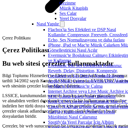
Gezinme
Müzik Kitaplığı
Ses Çalar
Yerel Dosyalar
Nasıl Yapılır
Flacbox'ta Ses Efektleri ve DSP Nasıl
Kullanılır: Compressor, Freeverb, Crossfeed
Çerez Politikası
Echo, Ses Normalizasyonu ve daha fazlası
iPhone, iPad ve Mac'te Müzik Çalarken Mü
Çerez Politikası
Görselleştiricisi Nasıl Açılır
Evermusic'te Boşluksuz Çalmayı Etkinleşti
ve Kullanma
Bu web sitesi çerezler kullanmaktadır
Evermusic'teki Ses Efektlerini Kullanma:
Reverb, Delay, Distortion, Kompresör,
Bilgi Toplumu Hizmetleri ve Elektronik Ticaret hakkında 11 Temmuz
Crossfeed ve Ses Düzeyi Normalizasyonu
tarihli 34/2002 sayılı Kanun (LSSICE) uyarınca, EVERAPPZ’a ait b
Apple Music Çalma Listelerini Dışa Aktarm
web sitesinin çerezler kullandığını bildiririz.
ve Mac'te Evermusic'te Çalma
Internet Archive veya Live Music Archive iç
LSSICE, kurulumundan sorumlu kuruluş tarafından güncellenebilen
M3U Çalma Listesi Nasıl Oluşturulur
ve alınabilen verileri depolamak amacıyla bir kullanıcının terminaline
Kodi DLNA sunucusu kullanarak Mac / PC 
indirilen her türlü dosya veya cihaz için geçerlidir. Çerez, genel olarak
Linux / NAS'tan iPhone'da müzik nasıl çalın
çerezler olarak adlandıracağımız yaygın olarak kullanılan bu tür
CarPlay Kullanarak iPhone'da Kendi
dosyalardan biridir.
Müziğinizi Nasıl Çalarsınız
Spotify'da Yerel Parçalar İçin Albüm
Çerezler, bir web sunucusundan bir tarayıcıya gönderilen küçük meti
Kapaklarını Değiştirme: Adım Adım Kılavu