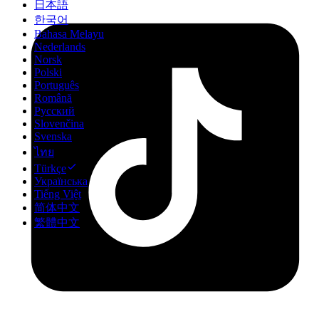
日本語
한국어
Bahasa Melayu
Nederlands
Norsk
Polski
Português
Română
Русский
Slovenčina
Svenska
ไทย
Türkçe
Українська
Tiếng Việt
简体中文
繁體中文