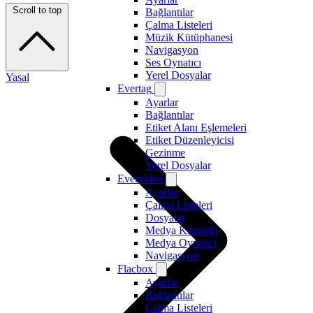
Scroll to top
Bağlantılar
Çalma Listeleri
Müzik Kütüphanesi
Navigasyon
Ses Oynatıcı
Yerel Dosyalar
Yasal
Evertag
Ayarlar
Bağlantılar
Etiket Alanı Eşlemeleri
Etiket Düzenleyicisi
Gezinme
Yerel Dosyalar
Evervideo
Ayarlar
Çalma Listeleri
Dosyalar
Medya Kitaplığı
Medya Oynatıcı
Navigasyon
Flacbox
Ayarlar
Bağlantılar
Çalma Listeleri