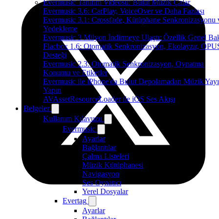
Evermusic Tanıtım Videosu: Bulut Müzik Çalar
Evermusic 3.6: CarPlay, VoiceOver ve Daha Fazlası
Evermusic 3.1: Crossfade, Kütüphane Senkronizasyonu 
Yedekleme
Evermusic 3 Milyon İndirmeye Ulaştı: Özellik Genel Bak
Flacbox 1.6: Otomatik Senkronizasyon, Ekolayzır, OPU
Desteği
Evermusic 2.3: Otomatik Senkronizasyon, Oynatma
Konumu ve Etiketler
Evermusic ile iPhone'da Bulut Depolamadan Müzik Yayı
Yapın
AVAssetResourceLoader ile iOS Ses Akışı
Belgeler
Kullanım Kılavuzu
Evermusic
Ayarlar
Bağlantılar
Çalma Listeleri
Müzik Kütüphanesi
Navigasyon
Ses Oynatıcı
Yerel Dosyalar
Evertag
Ayarlar