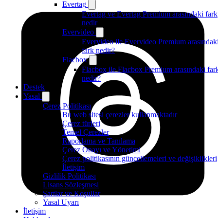
Evertag
Evertag ve Evertag Premium arasındaki fark
nedir
Evervideo
Evervideo ile Evervideo Premium arasındak
fark nedir?
Flacbox
Flacbox ile Flacbox Premium arasındaki far
nedir?
Destek
Yasal
Çerez Politikası
Bu web sitesi çerezler kullanmaktadır
Çerez türleri
Temel Çerezler
Raporlama ve Tanılama
Çerez Onayı ve Yönetimi
Çerez politikasının güncellemeleri ve değişiklikleri
İletişim
Gizlilik Politikası
Lisans Sözleşmesi
Şartlar ve Koşullar
Yasal Uyarı
İletişim