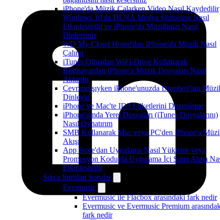
iPhone'da Müzik Çalarken Video Nasıl Kaydedilir
Windows 10'da DLNA Medya Sunucusu Nasıl
Etkinleştirilir ve iPhone'da Müziğinizi Nasıl
Dinlersiniz
WD My Cloud Home'dan iPhone'da Müzik Nasıl
Çalınır
iTunes Olmadan WiFi-Drive Kullanarak
Bilgisayardan iPhone'a Müzik Dosyaları Nasıl
Aktarılır
Çevrimdışıyken iPhone'unuzda Dropbox'tan Müzi
Dinleyin
iPhone ve Mac'te ID3 Etiketlerini Düzenleme
iPhone'umda Yerel Dosyaları (iTunes Dosyalarını)
Nasıl Oynatırım
SMB Kullanarak Mac veya PC'den iPhone'a Müzi
Akışı
App Store'dan Uygulama Nasıl Yüklenir veya
Promosyon Koduyla Uygulama İçi Satın Alma Nas
Etkinleştirilir
Sıkça Sorulan Sorular
Evermusic
Evermusic ile Flacbox arasındaki fark nedir
Evermusic ve Evermusic Premium arasındak
fark nedir