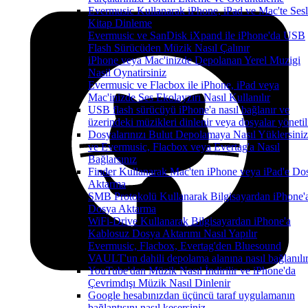
Evermusic Kullanarak iPhone, iPad ve Mac'te Sesl
Kitap Dinleme
Evermusic ve SanDisk iXpand ile iPhone'da USB
Flash Sürücüden Müzik Nasıl Çalınır
iPhone veya Mac'inizde Depolanan Yerel Muzigi
Nasil Oynatirsiniz
Evermusic ve Flacbox ile iPhone, iPad veya
Mac'inizde Ses Ekolayzırı Nasıl Kullanılır
USB flash sürücüyü iPhone'a nasıl bağlanır ve
üzerindeki müzikleri dinlenir veya dosyalar yönetil
Dosyalarınızı Bulut Depolamaya Nasıl Yüklersiniz
ve Evermusic, Flacbox veya Evertag'a Nasıl
Bağlarsınız
Finder Kullanarak Mac'ten iPhone veya iPad'e Do
Aktarma
SMB Protokolü Kullanarak Bilgisayardan iPhone'
Dosya Aktarma
WiFi-Drive Kullanarak Bilgisayardan iPhone'a
Kablosuz Dosya Aktarımı Nasıl Yapılır
Evermusic, Flacbox, Evertag'den Bluesound
VAULT'un dahili depolama alanına nasıl bağlanılı
YouTube'dan Müzik Nasıl İndirilir ve iPhone'da
Çevrimdışı Müzik Nasıl Dinlenir
Google hesabınızdan üçüncü taraf uygulamanın
bağlantısını nasıl kesersiniz