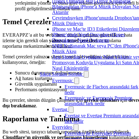
iTunes Olmadan WiFi-Drive Kullanarak
yerleşimini yönetir ve buna göre reklam göstermek için belirli b
Bilgisayardan iPhone'a Müzik Dosyaları Nas
profil geliştirilmesine olanak tanır.
Aktarılır
Çevrimdışıyken iPhone'unuzda Dropbox'tan
Temel Çerezler
Müzik Dinleyin
iPhone ve Mac'te ID3 Etiketlerini Düzenle
iPhone'umda Yerel Dosyaları (iTunes
EVERAPPZ’a ait bu web sitesi, düzgün çalışma, güvenlik ve hata
Dosyalarını) Nasıl Oynatırım
izleme için gerekli olan
yalnızca temel çerezleri
ve tanılama
SMB Kullanarak Mac veya PC'den iPhone'
raporlama mekanizmalarını kullanır.
Müzik Akışı
Temel çerezleri yalnızca sitenin temel işlevselliğini sağlamak için
App Store'dan Uygulama Nasıl Yüklenir ve
kullanıyoruz, örneğin:
Promosyon Koduyla Uygulama İçi Satın A
Nasıl Etkinleştirilir
Sunucu durumunun doğrulanması
Sıkça Sorulan Sorular
Ağ hatası kurtarma
Evermusic
Güvenlik uygulaması
Evermusic ile Flacbox arasındaki fark
Performans optimizasyonu
nedir
Evermusic ve Evermusic Premium
Bu çerezler, sitenin düzgün çalışması için
gerekli oldukları
için
devr
arasındaki fark nedir
dışı bırakılamaz
.
Evertag
Evertag ve Evertag Premium arasında
Raporlama ve Tanılama
fark nedir
Evervideo
Bu web sitesi, tarayıcı tabanlı raporlama özelliklerini içerebilecek
Evervideo ile Evervideo Premium
Cloudflare’ın güvenlik ve performans hizmetlerini
kullanmaktadır
arasındaki fark nedir?