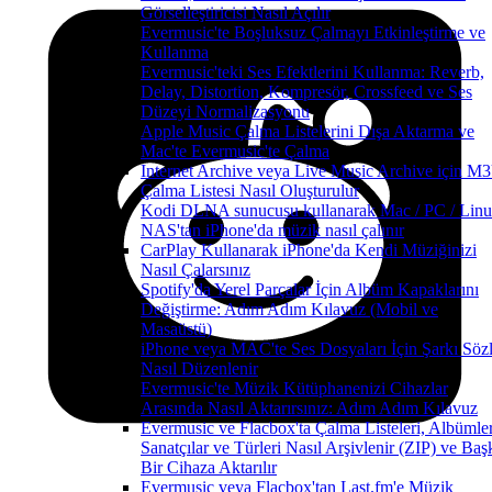
Görselleştiricisi Nasıl Açılır
Evermusic'te Boşluksuz Çalmayı Etkinleştirme ve
Kullanma
Evermusic'teki Ses Efektlerini Kullanma: Reverb,
Delay, Distortion, Kompresör, Crossfeed ve Ses
Düzeyi Normalizasyonu
Apple Music Çalma Listelerini Dışa Aktarma ve
Mac'te Evermusic'te Çalma
Internet Archive veya Live Music Archive için M
Çalma Listesi Nasıl Oluşturulur
Kodi DLNA sunucusu kullanarak Mac / PC / Linu
NAS'tan iPhone'da müzik nasıl çalınır
CarPlay Kullanarak iPhone'da Kendi Müziğinizi
Nasıl Çalarsınız
Spotify'da Yerel Parçalar İçin Albüm Kapaklarını
Değiştirme: Adım Adım Kılavuz (Mobil ve
Masaüstü)
iPhone veya MAC'te Ses Dosyaları İçin Şarkı Sözl
Nasıl Düzenlenir
Evermusic'te Müzik Kütüphanenizi Cihazlar
Arasında Nasıl Aktarırsınız: Adım Adım Kılavuz
Evermusic ve Flacbox'ta Çalma Listeleri, Albümler
Sanatçılar ve Türleri Nasıl Arşivlenir (ZIP) ve Baş
Bir Cihaza Aktarılır
Evermusic veya Flacbox'tan Last.fm'e Müzik