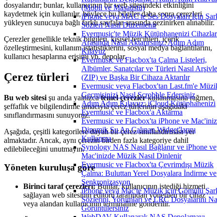
dosyalarıdır; bunlar, kullanıcının bir web sitesindeki etkinliğini
(Mobil ve Masaüstü)
kaydetmek için kullanılır, böylece bu bilgiler daha sonra çerezleri
iPhone veya MAC'te Ses Dosyaları İçin Şar
yükleyen sunucuya bağlı farklı sayfalar arasında gezinirken alınabilir.
Sözleri Nasıl Düzenlenir
Evermusic'te Müzik Kütüphanenizi Cihazlar
Çerezler genellikle teknik bilgileri, kişisel tercihleri, içerik
Arasında Nasıl Aktarırsınız: Adım Adım
özelleştirmesini, kullanım istatistiklerini, sosyal medya bağlantılarını,
Kılavuz
kullanıcı hesaplarına erişimi vb. depolar.
Evermusic ve Flacbox'ta Çalma Listeleri,
Albümler, Sanatçılar ve Türleri Nasıl Arşivle
Çerez türleri
(ZIP) ve Başka Bir Cihaza Aktarılır
Evermusic veya Flacbox'tan Last.fm'e Müzi
Geçmişinizi Nasıl Scrobble Edersiniz
Bu web sitesi
şu anda yalnızca
temel çerezler
kullanmasına rağmen,
Adım Adım Kılavuz: iCloud Kütüphanenizi
şeffaflık ve bilgilendirme amacıyla çerez türlerinin aşağıdaki
Evermusic ve Flacbox'a Aktarma
sınıflandırmasını sunuyoruz.
Evermusic ve Flacbox'ta iPhone ve Mac'ini
Dinamik Şu An Çalınan Widget'larını
Aşağıda, çeşitli kategorilere dayalı bir çerez sınıflandırması yer
Kullanma
almaktadır. Ancak, aynı çerezin birden fazla kategoriye dahil
Synology NAS Nasıl Bağlanır ve iPhone ve
edilebileceğini unutmayın.
Mac'inizde Müzik Nasıl Dinlenir
Evermusic ve Flacbox'ta Çevrimdışı Müzik
Yöneten kuruluşa göre
Çalma: Buluttan Yerel Dosyalara İndirme ve
Senkronizasyon
Birinci taraf çerezleri:
Bunlar, kullanıcının istediği hizmeti
iPhone veya Mac'te Müzik için Gömülü Şar
sağlayan web sitesinin editörü tarafından yönetilen bir cihaz
Sözlerini, Yorumları ve LRC Dosyalarını Na
veya alandan kullanıcının terminaline gönderilir.
Görüntülersiniz
WebDAV Kullanarak NAS Depolamayı