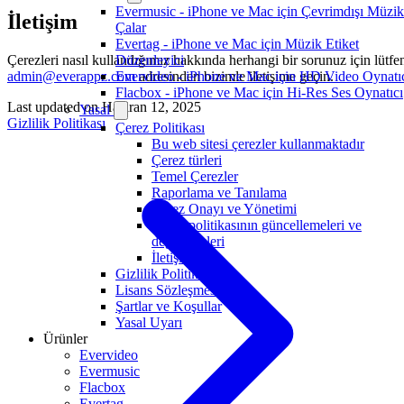
Evermusic - iPhone ve Mac için Çevrimdışı Müzik
İletişim
Çalar
Evertag - iPhone ve Mac için Müzik Etiket
Çerezleri nasıl kullandığımız hakkında herhangi bir sorunuz için lütfe
Düzenleyici
admin@everappz.com
adresinden bizimle iletişime geçin.
Evervideo - iPhone ve Mac için HD Video Oynatı
Flacbox - iPhone ve Mac için Hi-Res Ses Oynatıcı
Last updated on
Haziran 12, 2025
Yasal
Gizlilik Politikası
Çerez Politikası
Bu web sitesi çerezler kullanmaktadır
Çerez türleri
Temel Çerezler
Raporlama ve Tanılama
Çerez Onayı ve Yönetimi
Çerez politikasının güncellemeleri ve
değişiklikleri
İletişim
Gizlilik Politikası
Lisans Sözleşmesi
Şartlar ve Koşullar
Yasal Uyarı
Ürünler
Evervideo
Evermusic
Flacbox
Evertag