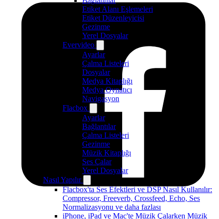
Bağlantılar
Etiket Alanı Eşlemeleri
Etiket Düzenleyicisi
Gezinme
Yerel Dosyalar
Evervideo
Ayarlar
Çalma Listeleri
Dosyalar
Medya Kitaplığı
Medya Oynatıcı
Navigasyon
Flacbox
Ayarlar
Bağlantılar
Çalma Listeleri
Gezinme
Müzik Kitaplığı
Ses Çalar
Yerel Dosyalar
Nasıl Yapılır
Flacbox'ta Ses Efektleri ve DSP Nasıl Kullanılır:
Compressor, Freeverb, Crossfeed, Echo, Ses
Normalizasyonu ve daha fazlası
iPhone, iPad ve Mac'te Müzik Çalarken Müzik