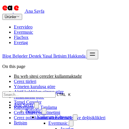
Ana Sayfa
Ürünler
Evervideo
Evermusic
Flacbox
Evertag
Blog
Belgeler
Destek
Yasal
İletişim
Hakkında
On this page
Bu web sitesi çerezler kullanmaktadır
Çerez türleri
Yöneten kuruluşa göre
Aktif kaldıkları süreye göre
CTRL K
Amaçlarına göre
Temel Çerezler
Ana Sayfa
Raporlama ve Tanılama
Belgeler
Çerez Onayı ve Yönetimi
Kullanım Kılavuzu
Çerez politikasının güncellemeleri ve değişiklikleri
İletişim
Evermusic
Ayarlar