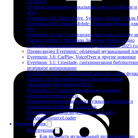
с Flacbox
Лучший облачный музыкальный плеер для iPhone и
iPad
Evermusic 6.8: Aliyun Drive, Synology, Новые Стили 
Evermusic Pro в Setapp Mobile: Облачная Музыка для
iOS
Evermusic достиг 11 миллионов загрузок по всему 
Flacbox Достиг 1 Миллион Загрузок: Hi-Res Аудио
5 лучших приложений-плееров для iPhone в 2025 го
Промо-видео Evermusic: облачный музыкальный пл
Evermusic 3.6: CarPlay, VoiceOver и другие новинки
Evermusic 3.1: Crossfade, синхронизация библиотеки
резервное копирование
Evermusic достиг 3 миллионов загрузок: обзор фун
Flacbox 1.6: Автоматическая Синхронизация,
Эквалайзер, Поддержка OPUS
Evermusic 2.3: Автосинхронизация, позиция
воспроизведения и теги
Потоковое воспроизведение музыки из облачного
хранилища на iPhone с Evermusic
Потоковое воспроизведение аудио в iOS с
AVAssetResourceLoader
Документация
Инструкции
Как включить музыкальный визуализатор во