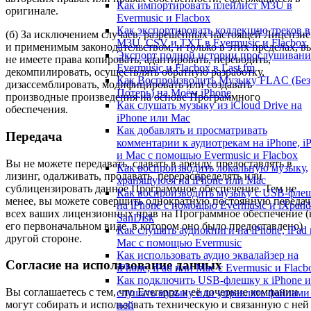
Как импортировать плейлист M3U в
оригинале.
Evermusic и Flacbox
Как экспортировать коллекцию треков в
(б) За исключением случаев, разрешённых настоящей Лицензи
M3U, CSV и TXT в Evermusic и Flacbox
и применимым законодательством, и только в этих пределах, в
Экспорт полной истории прослушивани
не имеете права копировать, адаптировать, переводить,
Evermusic и Flacbox в Last.fm
декомпилировать, осуществлять обратную разработку,
Как Воспроизводить Музыку FLAC (Без
дизассемблировать, модифицировать или создавать
Потерь) на Моём iPhone
производные произведения на основе Программного
Как слушать музыку из iCloud Drive на
обеспечения.
iPhone или Mac
Как добавлять и просматривать
Передача
комментарии к аудиотрекам на iPhone, i
и Mac с помощью Evermusic и Flacbox
Вы не можете передавать, сдавать в аренду, предоставлять в
Как воспроизводить локальную музыку,
лизинг, одалживать, продавать, перераспределять или
хранящуюся на iPhone или Mac
сублицензировать данное Программное обеспечение. Тем не
Как воспроизводить музыку с USB-фле
менее, вы можете совершить однократную постоянную передач
на iPhone с помощью Evermusic и iXpand
всех ваших лицензионных прав на Программное обеспечение (
SanDisk
его первоначальном виде, в котором оно было предоставлено)
Как слушать аудиокниги на iPhone, iPad 
другой стороне.
Mac с помощью Evermusic
Как использовать аудио эквалайзер на
Согласие на использование данных
iPhone, iPad или Mac с Evermusic и Flacb
Как подключить USB-флешку к iPhone и
Вы соглашаетесь с тем, что Everappz и её дочерние компании
слушать музыку или управлять файлами
могут собирать и использовать техническую и связанную с ней
ней