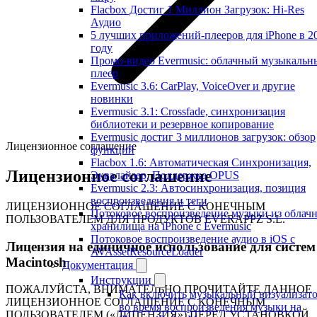
Flacbox Достиг 1 Миллион Загрузок: Hi-Res
Аудио
5 лучших приложений-плееров для iPhone в 2
году
Промо-видео Evermusic: облачный музыкальн
плеер
Evermusic 3.6: CarPlay, VoiceOver и другие
новинки
Evermusic 3.1: Crossfade, синхронизация
библиотеки и резервное копирование
Evermusic достиг 3 миллионов загрузок: обзор
Лицензионное соглашение
функций
Flacbox 1.6: Автоматическая Синхронизация,
Лицензионное соглашение
Эквалайзер, Поддержка OPUS
Evermusic 2.3: Автосинхронизация, позиция
воспроизведения и теги
ЛИЦЕНЗИОННОЕ СОГЛАШЕНИЕ С КОНЕЧНЫМ
Потоковое воспроизведение музыки из облач
ПОЛЬЗОВАТЕЛЕМ ДЛЯ ПРОДУКТОВ EVERAPPZ S.L.
хранилища на iPhone с Evermusic
Потоковое воспроизведение аудио в iOS с
Лицензия на единичное использование для систем
AVAssetResourceLoader
Macintosh
Документация
Инструкции
ПОЖАЛУЙСТА, ВНИМАТЕЛЬНО ПРОЧИТАЙТЕ ДАННОЕ
Как включить музыкальный визуализат
ЛИЦЕНЗИОННОЕ СОГЛАШЕНИЕ С КОНЕЧНЫМ
во время воспроизведения музыки на
ПОЛЬЗОВАТЕЛЕМ («ЛИЦЕНЗИЯ») ПЕРЕД УСТАНОВКОЙ