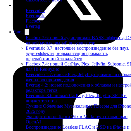
Продукты
Evervideo
Evermusic
Flacbox
Evertag
Блог
Flacbox 7.6: новый аудиодвижок BASS, эффекты, D
живой музыкальный визуализатор
Evermusic 8.7: настоящее воспроизведение без пауз,
аудиоэффекты, нормализация громкости,
переработанный эквалайзер
Flacbox 7.4: новый CarPlay, Plex, Jellyfin, Subsonic, 
для Hi-Res-аудио
Evervideo 1.7: новые Plex, Jellyfin, стриминг из облак
жесты воспроизведения
Evertag 4.2: новые подключения к облакам и настро
редактора тегов
Evermusic 8.6: новый CarPlay, Plex, Jellyfin, SFTP и
виджет текстов
Лучшие Облачные Музыкальные Плееры для iPhone
2026 году
Экспорт постов блога Wix в Markdown с помощью
OpenAI
Воспроизведение Lossless FLAC и DSD на iPhone и