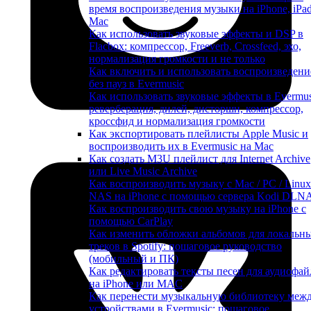
время воспроизведения музыки на iPhone, iPa
Mac
Как использовать звуковые эффекты и DSP в
Flacbox: компрессор, Freeverb, Crossfeed, эхо,
нормализация громкости и не только
Как включить и использовать воспроизведени
без пауз в Evermusic
Как использовать звуковые эффекты в Evermus
реверберация, дилей, дисторшн, компрессор,
кроссфид и нормализация громкости
Как экспортировать плейлисты Apple Music и
воспроизводить их в Evermusic на Mac
Как создать M3U плейлист для Internet Archive
или Live Music Archive
Как воспроизводить музыку с Mac / PC / Linux
NAS на iPhone с помощью сервера Kodi DLN
Как воспроизводить свою музыку на iPhone с
помощью CarPlay
Как изменить обложки альбомов для локальн
треков в Spotify: пошаговое руководство
(мобильный и ПК)
Как редактировать тексты песен для аудиофай
на iPhone или MAC
Как перенести музыкальную библиотеку меж
устройствами в Evermusic: пошаговое