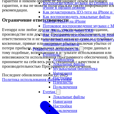
гарантии и никоим образом не расширяют объём настоящей
Воспроизведение музыки из Dropbox на
гарантии, и вы не можете полагаться на такую информацию ил
iPhone в офлайн-режиме
рекомендации.
Как редактировать ID3-теги на iPhone и
Как воспроизводить локальные файлы
Ограничение ответственности
(файлы iTunes) на iPhone
Потоковое воспроизведение музыки с M
Everappz или любое другое лицо, участвовавшее в создании,
или ПК на iPhone через SMB
производстве или доставке Программного обеспечения, не нес
Как установить приложение из App Stor
ответственности и не выплачивает никаких сумм за случайные,
или активировать встроенную покупку 
косвенные, прямые или непрямые убытки (включая убытки от
помощью промокода
потери прибыли, прерывания деятельности, потери данных и
Руководство пользователя
тому подобные, возникающие в результате использования или
Evermusic
невозможности использования Программного обеспечения). В
Аудиоплеер
принимаете на себя весь риск, связанный с качеством и
Локальные файлы
производительностью Программного обеспечения.
Музыкальная библиотека
Навигация
Последнее обновление
июня 12, 2025
Настройки
Политика использования файлов cookie
Плейлисты
Подключения
Evertag
Локальные файлы
Навигация
Настройки
Подключения