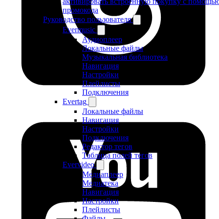
активировать встроенную покупку с помощь
промокода
Руководство пользователя
Evermusic
Аудиоплеер
Локальные файлы
Музыкальная библиотека
Навигация
Настройки
Плейлисты
Подключения
Evertag
Локальные файлы
Навигация
Настройки
Подключения
Редактор тегов
Таблица полей тегов
Evervideo
Медиаплеер
Медиатека
Навигация
Настройки
Плейлисты
Файлы