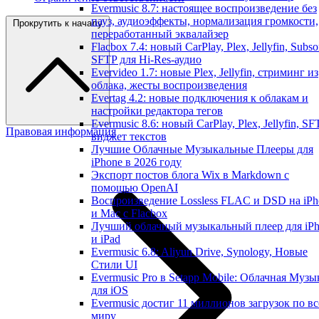
Evermusic 8.7: настоящее воспроизведение без
пауз, аудиоэффекты, нормализация громкости,
Прокрутить к началу
переработанный эквалайзер
Flacbox 7.4: новый CarPlay, Plex, Jellyfin, Subso
SFTP для Hi-Res-аудио
Evervideo 1.7: новые Plex, Jellyfin, стриминг из
облака, жесты воспроизведения
Evertag 4.2: новые подключения к облакам и
настройки редактора тегов
Evermusic 8.6: новый CarPlay, Plex, Jellyfin, SF
Правовая информация
виджет текстов
Лучшие Облачные Музыкальные Плееры для
iPhone в 2026 году
Экспорт постов блога Wix в Markdown с
помощью OpenAI
Воспроизведение Lossless FLAC и DSD на iPh
и Mac с Flacbox
Лучший облачный музыкальный плеер для iP
и iPad
Evermusic 6.8: Aliyun Drive, Synology, Новые
Стили UI
Evermusic Pro в Setapp Mobile: Облачная Музы
для iOS
Evermusic достиг 11 миллионов загрузок по в
миру