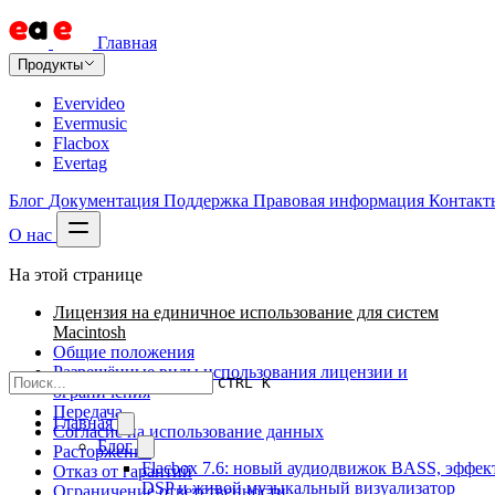
Главная
Продукты
Evervideo
Evermusic
Flacbox
Evertag
Блог
Документация
Поддержка
Правовая информация
Контакт
О нас
На этой странице
Лицензия на единичное использование для систем
Macintosh
Общие положения
Разрешённые виды использования лицензии и
CTRL K
ограничения
Передача
Главная
Согласие на использование данных
Блог
Расторжение
Flacbox 7.6: новый аудиодвижок BASS, эффек
Отказ от гарантий
DSP и живой музыкальный визуализатор
Ограничение ответственности