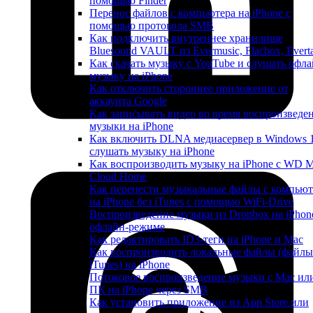
помощью Finder
Перенос файлов с компьютера на iPhone с
помощью протокола SMB
Как подключить внутреннее хранилище
Bluesound VAULT из Evermusic, Flacbox, Evert
Как скачать музыку с YouTube и слушать офла
музыку на iPhone
Как отключить стороннее приложение от
аккаунта Google
Как записывать видео во время воспроизведе
музыки на iPhone
Как включить DLNA медиасервер в Windows 
слушать музыку на iPhone
Как воспроизводить музыку на iPhone с WD 
Cloud Home
Как перенести музыкальные файлы с компьют
на iPhone без iTunes с помощью WiFi-Drive
Воспроизведение музыки из Dropbox на iPhon
офлайн-режиме
Как редактировать ID3-теги на iPhone и Mac
Как воспроизводить локальные файлы (файлы
iTunes) на iPhone
Потоковое воспроизведение музыки с Mac ил
ПК на iPhone через SMB
Как установить приложение из App Store или