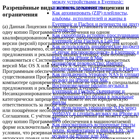
между устройствами в Evermusic:
Разрешённые виды использования лицензии и
пошаговое руководство
Как архивировать (ZIP) плейлисты,
ограничения
альбомы, исполнителей и жанры в
Evermusic и Flacbox и перенести на друг
(а) Данная Лицензия позволяет вам установить и использовать
устройство
одну копию Программного обеспечения на одном
Как скробблить историю прослушивани
квалифицированном компьютере, работающем под управление
Evermusic или Flacbox в Last.fm
версии (версий) программного обеспечения Apple, для которой
Как использовать динамические видже
оно предназначено, если иное не указано в специальных
«Сейчас воспроизводится» в Evermusic 
предложениях и рекламных акциях Everappz. Вам необходимо
Flacbox на iPhone и Mac
ознакомиться с Системными требованиями для конкретных
Пошаговое руководство: Импорт
версий Mac OS X или Mac OS X Server, поддерживаемых
библиотеки iCloud в Evermusic и Flacbox
Программным обеспечением. Данная Лицензия не допускает
Как подключить Synology NAS и слуша
существования Программного обеспечения более чем на одном
музыку на iPhone или Mac
компьютере одновременно, если иное не указано в специальны
Воспроизведение офлайн-музыки в
предложениях и рекламных акциях Everappz.
Evermusic и Flacbox: скачивание и
Несанкционированное копирование Программного обеспечени
синхронизация из облака в локальные
категорически запрещено. Вы можете нести юридическую
файлы
ответственность за любое нарушение авторских прав, вызванн
Как подключить хранилище NAS через
или поощрённое несоблюдением вами условий настоящего
WebDAV и слушать музыку на iPhone и
Соглашения. С учётом данных ограничений вы можете сделать
Mac
одну копию Программного обеспечения в машиночитаемой
Как просматривать встроенные тексты
форме исключительно в целях резервного копирования; при
песен, комментарии и файлы LRC для
условии, что резервная копия содержит все уведомления об
музыки на iPhone или Mac
авторских правах или правах собственности, содержащиеся в