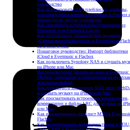
руководство
Как архивировать (ZIP) плейлисты, альбомы,
исполнителей и жанры в Evermusic и Flacbox 
перенести на другое устройство
Как скробблить историю прослушивания из
Evermusic или Flacbox в Last.fm
Как использовать динамические виджеты
«Сейчас воспроизводится» в Evermusic и Flac
на iPhone и Mac
Пошаговое руководство: Импорт библиотеки
iCloud в Evermusic и Flacbox
Как подключить Synology NAS и слушать муз
на iPhone или Mac
Воспроизведение офлайн-музыки в Evermusic
Flacbox: скачивание и синхронизация из облак
локальные файлы
Как подключить хранилище NAS через Web
и слушать музыку на iPhone или Mac
Как просматривать встроенные тексты песен,
комментарии и файлы LRC для музыки на iPh
или Mac
Как импортировать плейлист M3U в Evermusi
Flacbox
Как экспортировать коллекцию треков в M3U
CSV и TXT в Evermusic и Flacbox