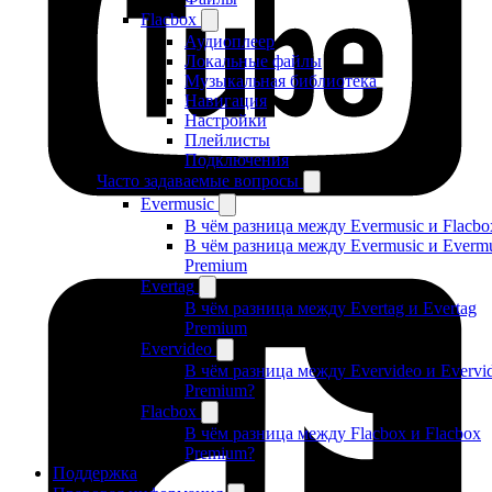
Flacbox
Аудиоплеер
Локальные файлы
Музыкальная библиотека
Навигация
Настройки
Плейлисты
Подключения
Часто задаваемые вопросы
Evermusic
В чём разница между Evermusic и Flacbo
В чём разница между Evermusic и Evermu
Premium
Evertag
В чём разница между Evertag и Evertag
Premium
Evervideo
В чём разница между Evervideo и Evervi
Premium?
Flacbox
В чём разница между Flacbox и Flacbox
Premium?
Поддержка