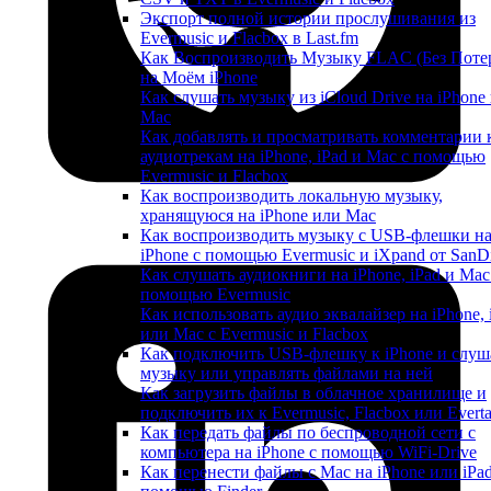
Экспорт полной истории прослушивания из
Evermusic и Flacbox в Last.fm
Как Воспроизводить Музыку FLAC (Без Поте
на Моём iPhone
Как слушать музыку из iCloud Drive на iPhone
Mac
Как добавлять и просматривать комментарии 
аудиотрекам на iPhone, iPad и Mac с помощью
Evermusic и Flacbox
Как воспроизводить локальную музыку,
хранящуюся на iPhone или Mac
Как воспроизводить музыку с USB-флешки н
iPhone с помощью Evermusic и iXpand от SanD
Как слушать аудиокниги на iPhone, iPad и Mac
помощью Evermusic
Как использовать аудио эквалайзер на iPhone, 
или Mac с Evermusic и Flacbox
Как подключить USB-флешку к iPhone и слуш
музыку или управлять файлами на ней
Как загрузить файлы в облачное хранилище и
подключить их к Evermusic, Flacbox или Evert
Как передать файлы по беспроводной сети с
компьютера на iPhone с помощью WiFi-Drive
Как перенести файлы с Mac на iPhone или iPad