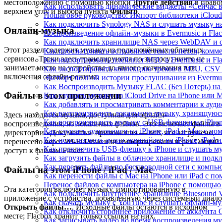
местоположению с помощью кнопки
Другие действия
в право
Как использовать динамические виджеты «Сейчас во
верхнем углу и выбора пункта
Фильтр
.
Пошаговое руководство: Импорт библиотеки iCloud 
Как подключить Synology NAS и слушать музыку на
Онлайн-музыка
Воспроизведение офлайн-музыки в Evermusic и Flac
Как подключить хранилище NAS через WebDAV и с
Этот раздел содержит музыку из подключённых облачных
Как просматривать встроенные тексты песен, комм
сервисов. Треки здесь транслируются по запросу; ничто не
Как импортировать плейлист M3U в Evermusic и Fl
занимает место на устройстве до явного скачивания или
Как экспортировать коллекцию треков в M3U, CSV 
включения офлайн-режима.
Экспорт полной истории прослушивания из Evermusi
Как Воспроизводить Музыку FLAC (Без Потерь) на
Файлы в этом приложении
Как слушать музыку из iCloud Drive на iPhone или 
Как добавлять и просматривать комментарии к аудио
Как воспроизводить локальную музыку, хранящуюся
Здесь находится музыка, доступная для офлайн-
Как воспроизводить музыку с USB-флешки на iPhon
воспроизведения, из локальных файлов. Это включает файлы в
Как слушать аудиокниги на iPhone, iPad и Mac с п
директории «Документы» приложения — всё, что загружено,
Как использовать аудио эквалайзер на iPhone, iPad 
перенесено через Wi-Fi Drive или импортировано через Общий
Как подключить USB-флешку к iPhone и слушать му
доступ к файлам Finder.
Как загрузить файлы в облачное хранилище и подклю
Как передать файлы по беспроводной сети с компью
Файлы на этом iPhone / iPad / Mac
Как перенести файлы с Mac на iPhone или iPad с по
Перенос файлов с компьютера на iPhone с помощь
Эта категория включает музыку, импортированную в
Как подключить внутреннее хранилище Bluesound VA
приложение с устройства, добавленную через системный диало
Как скачать музыку с YouTube и слушать офлайн-му
Открыть файлы…
. Исходные файлы остаются в исходном
Как отключить стороннее приложение от аккаунта 
месте; Flacbox хранит только ссылки на них.
Как записывать видео во время воспроизведения му