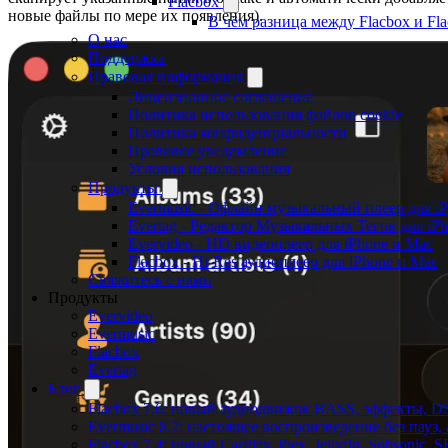
Flacbox
новые файлы по мере их появления).
В чём разница между Flacbox и Fl
О нас
Поддержка
Правовая информация
Лицензионное соглашение
Политика использования файлов cookie
Политика конфиденциальности
Правовое уведомление
Условия использования
Продукты
Evermusic - Офлайн музыкальный плеер для i
Evertag - Редактор Музыкальных Тегов для iP
Evervideo - HD видеоплеер для iPhone и Mac
Flacbox - Hi-Res аудиоплеер для iPhone и Mac
Свяжитесь с нами
Продукты
Evervideo
Evermusic
Flacbox
Evertag
Блог
Flacbox 7.6: новый аудиодвижок BASS, эффекты, D
Evermusic 8.7: настоящее воспроизведение без пауз
Flacbox 7.4: новый CarPlay, Plex, Jellyfin, Subsonic,