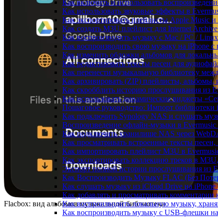
Как включить и использовать воспроизведение
Как использовать звуковые эффекты в Evermus
Как экспортировать плейлисты Apple Music и 
Как создать M3U плейлист для Internet Archive
Как воспроизводить музыку с Mac / PC / Lin
Как воспроизводить свою музыку на iPhone с
Как изменить обложки альбомов для локальны
Как редактировать тексты песен для аудиофа
Как перенести музыкальную библиотеку между
Как архивировать (ZIP) плейлисты, альбомы, 
Как скробблить историю прослушивания из Eve
Как использовать динамические виджеты «Сейч
Пошаговое руководство: Импорт библиотеки iC
Как подключить Synology NAS и слушать муз
Воспроизведение офлайн-музыки в Evermusic 
Как подключить хранилище NAS через WebDA
Как просматривать встроенные тексты песен,
Как импортировать плейлист M3U в Evermusic
Как экспортировать коллекцию треков в M3U,
Экспорт полной истории прослушивания из Eve
Как Воспроизводить Музыку FLAC (Без Потер
Как слушать музыку из iCloud Drive на iPhone
Как добавлять и просматривать комментарии к
Flacbox: вид альбомов музыкальной библиотеки
Как воспроизводить локальную музыку, храня
Как воспроизводить музыку с USB-флешки на 