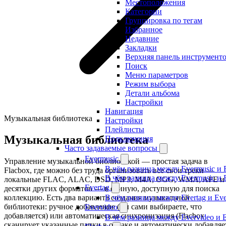
Местоположения
Категории
Группировка по тегам
Избранное
Недавние
Закладки
Верхняя панель инструмент
Поиск
Меню параметров
Режим выбора
Детали альбома
Настройки
Навигация
Музыкальная библиотека
Настройки
Плейлисты
Музыкальная библиотека
Подключения
Часто задаваемые вопросы
Evermusic
Управление музыкальной библиотекой — простая задача в
В чём разница между Evermusic и 
Flacbox, где можно без труда организовать все свои треки —
В чём разница между Evermusic и 
локальные FLAC, ALAC, DSD, MP3, M4A, OGG, WMA, APE и
Evertag
десятки других форматов — в единую, доступную для поиска
коллекцию. Есть два варианта создания музыкальной
В чём разница между Evertag и Eve
библиотеки: ручное добавление (вы сами выбираете, что
Evervideo
добавляется) или автоматическая синхронизация (Flacbox
В чём разница между Evervideo и 
сканирует указанные папки в облаке и автоматически добавляе