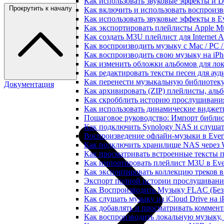
Как использовать звуковые эффекты и DSP
Прокрутить к началу
Как включить и использовать воспроизве
Как использовать звуковые эффекты в E
Как экспортировать плейлисты Apple Mu
Как создать M3U плейлист для Internet A
Как воспроизводить музыку с Mac / PC 
Как воспроизводить свою музыку на iPh
Как изменить обложки альбомов для лок
Как редактировать тексты песен для ау
Как перенести музыкальную библиотеку
Документация
Как архивировать (ZIP) плейлисты, альб
Как скробблить историю прослушивания 
Как использовать динамические виджеты
Пошаговое руководство: Импорт библиот
Как подключить Synology NAS и слушат
Воспроизведение офлайн-музыки в Everm
Как подключить хранилище NAS через 
Как просматривать встроенные тексты 
Как импортировать плейлист M3U в Ever
Как экспортировать коллекцию треков в
Экспорт полной истории прослушивания 
Как Воспроизводить Музыку FLAC (Без 
Как слушать музыку из iCloud Drive на 
Как добавлять и просматривать коммента
Как воспроизводить локальную музыку,