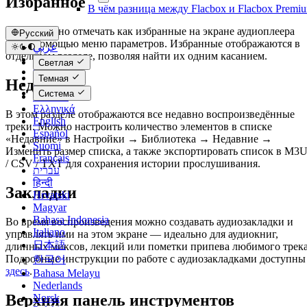
Избранное
В чём разница между Flacbox и Flacbox Premi
Песни можно отмечать как избранные на экране аудиоплеера
Русский
или с помощью меню параметров. Избранные отображаются в
عربي
отдельном разделе, позволяя найти их одним касанием.
Català
Светлая
Čeština
Темная
Недавние
Dansk
Система
Deutsch
Ελληνικά
В этом разделе отображаются все недавно воспроизведённые
English
треки. Можно настроить количество элементов в списке
Español
«Недавние» в Настройки → Библиотека → Недавние →
Suomi
Изменить размер списка, а также экспортировать список в M3
Français
/ CSV / TXT для сохранения истории прослушивания.
עברית
हिन्दी
Закладки
Hrvatski
Magyar
Bahasa Indonesia
Во время воспроизведения можно создавать аудиозакладки и
Italiano
управлять ими на этом экране — идеально для аудиокниг,
日本語
длинных миксов, лекций или пометки припева любимого трека
Подробные инструкции по работе с аудиозакладками доступны
한국어
здесь
.
Bahasa Melayu
Nederlands
Верхняя панель инструментов
Norsk