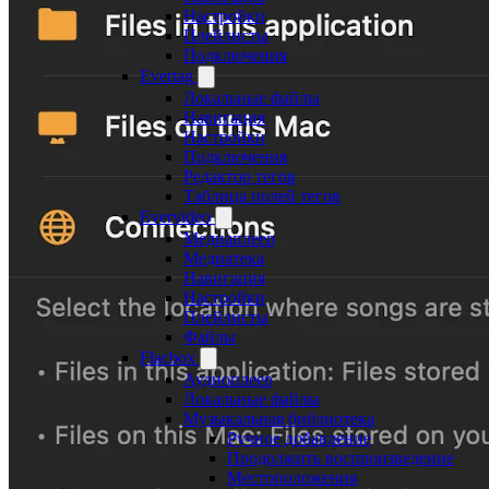
Настройки
Плейлисты
Подключения
Evertag
Локальные файлы
Навигация
Настройки
Подключения
Редактор тегов
Таблица полей тегов
Evervideo
Медиаплеер
Медиатека
Навигация
Настройки
Плейлисты
Файлы
Flacbox
Аудиоплеер
Локальные файлы
Музыкальная библиотека
Ручное добавление
Продолжить воспроизведение
Местоположения