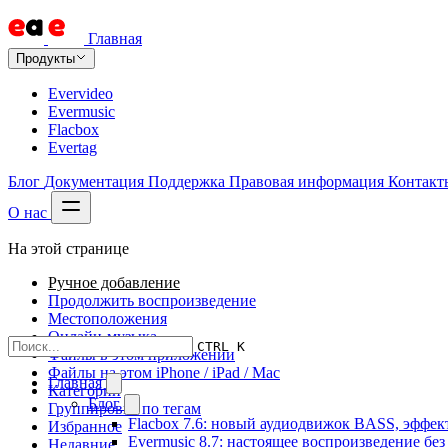
Главная
Продукты
Evervideo
Evermusic
Flacbox
Evertag
Блог
Документация
Поддержка
Правовая информация
Контакт
О нас
На этой странице
Ручное добавление
Продолжить воспроизведение
Местоположения
Онлайн-музыка
CTRL K
Файлы в этом приложении
Файлы на этом iPhone / iPad / Mac
Главная
Категории
Блог
Группировка по тегам
Flacbox 7.6: новый аудиодвижок BASS, эффе
Избранное
Evermusic 8.7: настоящее воспроизведение бе
Недавние