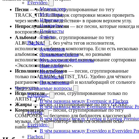
Evervideo
Медиаплеер
Песни
— все песни, сгруппированные по тегу
Медиатека
TRACK_TITLE. Порядок сортировки можно проверить
Навигация
через меню «Другие действия» в правом верхнем углу.
Настройки
Непрослушанные песни
— все песни, которые никогда н
Плейлисты
воспроизводились.
Файлы
Альбомы
— песни, сгруппированные по тегу
Flacbox
ALBUM_NAME, без учёта тегов исполнителя,
исполнителя альбома и композитора. Если есть несколько
Аудиоплеер
альбомов с одинаковым именем, но разными
Локальные файлы
исполнителями, рассмотрите использование сортировки
Музыкальная библиотека
«Эксклюзивные альбомы».
Навигация
Исполнители альбомов
— песни, сгруппированные
Настройки
только по ALBUM_ARTIST_TAG. Удобно для чёткого
Плейлисты
разграничения компиляций и коллабораций от сольного
Подключения
творчества.
Часто задаваемые вопросы
Исполнители
— песни, сгруппированные только по
Evermusic
ARTIST_TAG.
В чём разница между Evermusic и Flacbox
Жанры
— песни, сгруппированные по тегу GENRE.
В чём разница между Evermusic и Evermusic P
Композиторы
— песни, сгруппированные по тегу
Evertag
COMPOSER — бесценно для библиотек классической
В чём разница между Evertag и Evertag Premiu
музыки, где «композитор» является основной осью
Evervideo
навигации.
В чём разница между Evervideo и Evervideo P
Flacbox