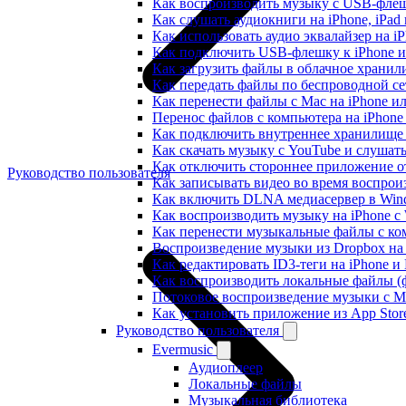
Как воспроизводить музыку с USB-флешк
Как слушать аудиокниги на iPhone, iPad
Как использовать аудио эквалайзер на iP
Как подключить USB-флешку к iPhone и
Как загрузить файлы в облачное хранили
Как передать файлы по беспроводной се
Как перенести файлы с Mac на iPhone ил
Перенос файлов с компьютера на iPhon
Как подключить внутреннее хранилище B
Как скачать музыку с YouTube и слушат
Как отключить стороннее приложение от
Руководство пользователя
Как записывать видео во время воспрои
Как включить DLNA медиасервер в Wind
Как воспроизводить музыку на iPhone 
Как перенести музыкальные файлы с ком
Воспроизведение музыки из Dropbox на
Как редактировать ID3-теги на iPhone и
Как воспроизводить локальные файлы (ф
Потоковое воспроизведение музыки с M
Как установить приложение из App Sto
Руководство пользователя
Evermusic
Аудиоплеер
Локальные файлы
Музыкальная библиотека