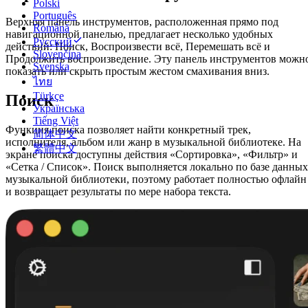
Polski
Português
Верхняя панель инструментов, расположенная прямо под
Română
навигационной панелью, предлагает несколько удобных
Русский
действий: Поиск, Воспроизвести всё, Перемешать всё и
Slovenčina
Продолжить воспроизведение. Эту панель инструментов можн
Svenska
показать или скрыть простым жестом смахивания вниз.
ไทย
Türkçe
Поиск
Українська
Tiếng Việt
Функция поиска позволяет найти конкретный трек,
简体中文
исполнителя, альбом или жанр в музыкальной библиотеке. На
繁體中文
экране поиска доступны действия «Сортировка», «Фильтр» и
«Сетка / Список». Поиск выполняется локально по базе данных
музыкальной библиотеки, поэтому работает полностью офлайн
и возвращает результаты по мере набора текста.