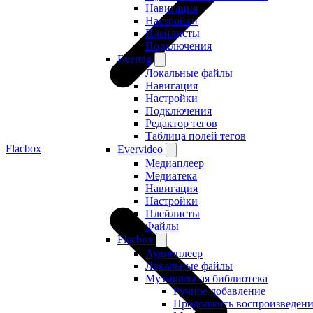
Навигация
Настройки
Плейлисты
Подключения
Evertag
Локальные файлы
Навигация
Настройки
Подключения
Редактор тегов
Таблица полей тегов
Flacbox
Evervideo
Медиаплеер
Медиатека
Навигация
Настройки
Плейлисты
Файлы
Flacbox
Аудиоплеер
Локальные файлы
Музыкальная библиотека
Ручное добавление
Продолжить воспроизведени