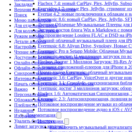
Flacbox 7.4: новый CarPlay, Plex, Jellyfin, Sub
Закладки
Evervideo 1.7: новые Plex, Jellyfin, стриминг 
Верхняя панель инструментов
Evertag 4.2: новые подключения к облакам и н
Поиск
Evermusic 8.6: новый CarPlay, Plex, Jellyfin, S
Меню параметров
Лучшие Облачные Музыкальные Плееры для iP
Для отдельных песен
Экспорт постов блога Wix в Markdown с пом
Для коллекций треков
Воспроизведение Lossless FLAC и DSD на iPho
Режим выбора
Лучший облачный музыкальный плеер для iPh
Детали альбома
Evermusic 6.8: Aliyun Drive, Synology, Новые 
Настройки
Evermusic Pro в Setapp Mobile: Облачная Музы
Чтение метаданных
Evermusic достиг 11 миллионов загрузок по в
Доступные режимы читателя метаданных
Flacbox Достиг 1 Миллион Загрузок: Hi-Res А
Онлайн-синхронизация
5 лучших приложений-плееров для iPhone в 2
Офлайн-синхронизация
Промо-видео Evermusic: облачный музыкальн
Синхронизированные офлайн папки
Evermusic 3.6: CarPlay, VoiceOver и другие но
Интервал времени
Evermusic 3.1: Crossfade, синхронизация библ
Начать сканирование локальных папок
Evermusic достиг 3 миллионов загрузок: обзо
Важно
Flacbox 1.6: Автоматическая Синхронизация
Персонализация
Evermusic 2.3: Автосинхронизация, позиция в
Обложки альбомов
Потоковое воспроизведение музыки из облачн
Плейлисты
Потоковое воспроизведение аудио в iOS с AVA
Недавние
Документация
Избранное
Удалить библиотеку
Инструкции
Лимит загрузки контента
Как включить музыкальный визуализатор