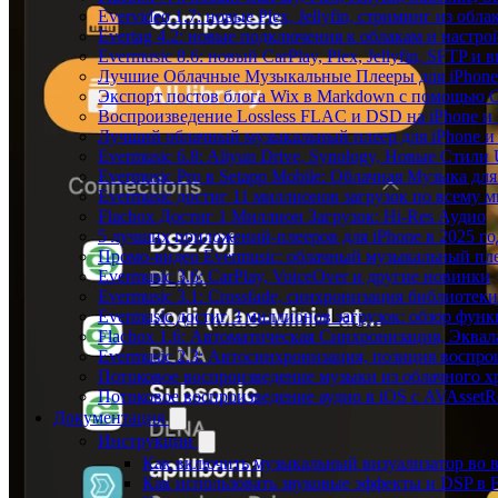
Evervideo 1.7: новые Plex, Jellyfin, стриминг из об
Evertag 4.2: новые подключения к облакам и настро
Evermusic 8.6: новый CarPlay, Plex, Jellyfin, SFTP и 
Лучшие Облачные Музыкальные Плееры для iPhone 
Экспорт постов блога Wix в Markdown с помощью 
Воспроизведение Lossless FLAC и DSD на iPhone и 
Лучший облачный музыкальный плеер для iPhone и 
Evermusic 6.8: Aliyun Drive, Synology, Новые Стили 
Evermusic Pro в Setapp Mobile: Облачная Музыка для
Evermusic достиг 11 миллионов загрузок по всему 
Flacbox Достиг 1 Миллион Загрузок: Hi-Res Аудио
5 лучших приложений-плееров для iPhone в 2025 го
Промо-видео Evermusic: облачный музыкальный пл
Evermusic 3.6: CarPlay, VoiceOver и другие новинки
Evermusic 3.1: Crossfade, синхронизация библиотек
Evermusic достиг 3 миллионов загрузок: обзор фун
Flacbox 1.6: Автоматическая Синхронизация, Эква
Evermusic 2.3: Автосинхронизация, позиция воспро
Потоковое воспроизведение музыки из облачного хр
Потоковое воспроизведение аудио в iOS с AVAssetR
Документация
Инструкции
Как включить музыкальный визуализатор во в
Как использовать звуковые эффекты и DSP в Fl