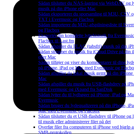
Sådan tilslutter du NAS-lagring via WebDAV og lyt
musik på din iPhone eller Mac
Sådan eksporterer du sporsamling til M3U, CSV 
TXT i Evermusic og Flacbox
Sådan importerer du M3U-afspilningsliste til Ever
og Flacbox
Eksportér din komplette lyttehistorik fra Evermusi
Flacbox til Last.fm
Sådan afspiller du FLAC (tabsfri) musik på din iP
Sådan streamer du musik fra iCloud Drive på din 
eller Mac
Sådan tilføjer og viser du kommentarer til dine lyd
på iPhone, iPad og Mac med Evermusic og Flacb
Sådan afspiller du lokal musik gemt på din iPhone 
Mac
Sådan afspiller du musik fra USB-flashdrev på iP
med Evermusic og iXpand fra SanDisk
Sådan lytter du til lydbøger på iPhone, iPad og M
Evermusic
Sådan bruger du lydequalizeren på din iPhone, iPad
Mac med Evermusic og Flacbox
Sådan tilslutter du et USB-flashdrev til iPhone og l
til musik eller administrerer filer på det
Overfør filer fra computeren til iPhone ved hjælp a
SMB-protokollen