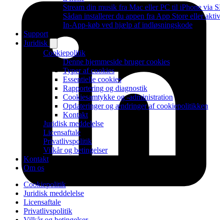
Stream din musik fra Mac eller PC til iPhone via
Sådan installerer du appen fra App Store eller akti
In-App-køb ved hjælp af indløsningskode
Support
Juridisk
Cookiepolitik
Denne hjemmeside bruger cookies
Typer af cookies
Essentielle cookies
Rapportering og diagnostik
Cookiesamtykke og -administration
Opdateringer og ændringer af cookiepolitikken
Kontakt
Juridisk meddelelse
Licensaftale
Privatlivspolitik
Vilkår og betingelser
Kontakt
Om os
Cookiepolitik
Juridisk meddelelse
Licensaftale
Privatlivspolitik
Vilkår og betingelser