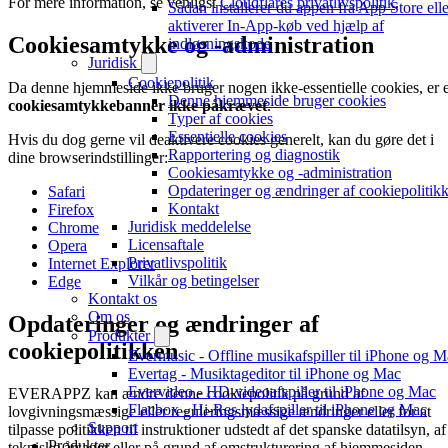
For mere information, se venligst
Cloudflares privatlivspolitik
.
Sådan installerer du appen fra App Store elle
aktiverer In-App-køb ved hjælp af
Cookiesamtykke og -administration
indløsningskode
Juridisk
Cookiepolitik
Da denne hjemmeside ikke bruger nogen ikke-essentielle cookies, er e
Denne hjemmeside bruger cookies
cookiesamtykkebanner ikke påkrævet
.
Typer af cookies
Essentielle cookies
Hvis du dog gerne vil deaktivere cookies generelt, kan du gøre det i
Rapportering og diagnostik
dine browserindstillinger:
Cookiesamtykke og -administration
Opdateringer og ændringer af cookiepolitik
Safari
Kontakt
Firefox
Juridisk meddelelse
Chrome
Licensaftale
Opera
Privatlivspolitik
Internet Explorer
Vilkår og betingelser
Edge
Kontakt os
Om os
Opdateringer og ændringer af
Produkter
cookiepolitikken
Evermusic - Offline musikafspiller til iPhone og 
Evertag - Musiktageditor til iPhone og Mac
Evervideo - HD-videoafspiller til iPhone og Mac
EVERAPPZ kan ændre denne cookiepolitik på grund af
Flacbox - Hi-Res lydafspiller til iPhone og Mac
lovgivningsmæssige eller reguleringsmæssige ændringer eller for at
Support
tilpasse politikken til instruktioner udstedt af det spanske datatilsyn, af
Produkter
tekniske årsager eller på grund af omstrukturering af hjemmesiden.