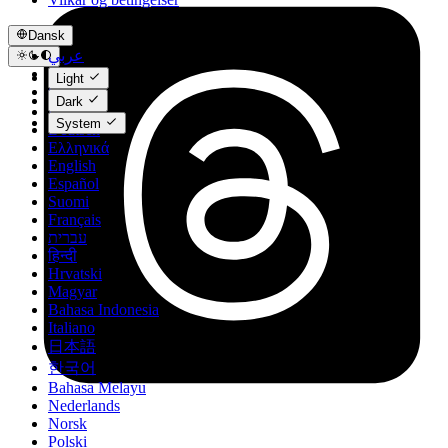
Dansk
عربي
Català
Light
Čeština
Dark
Dansk
System
Deutsch
Ελληνικά
English
Español
Suomi
Français
עברית
हिन्दी
Hrvatski
Magyar
Bahasa Indonesia
Italiano
日本語
한국어
Bahasa Melayu
Nederlands
Norsk
Polski