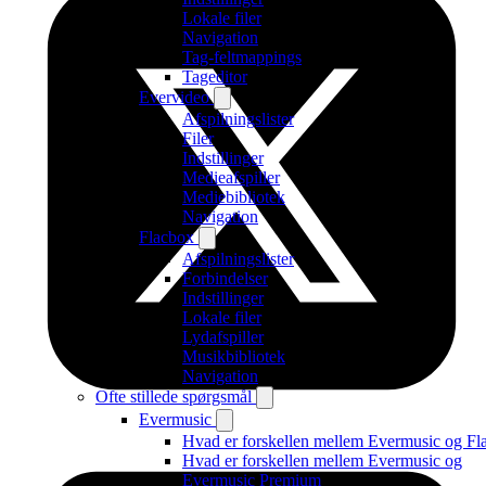
Lokale filer
Navigation
Tag-feltmappings
Tageditor
Evervideo
Afspilningslister
Filer
Indstillinger
Medieafspiller
Mediebibliotek
Navigation
Flacbox
Afspilningslister
Forbindelser
Indstillinger
Lokale filer
Lydafspiller
Musikbibliotek
Navigation
Ofte stillede spørgsmål
Evermusic
Hvad er forskellen mellem Evermusic og Fl
Hvad er forskellen mellem Evermusic og
Evermusic Premium