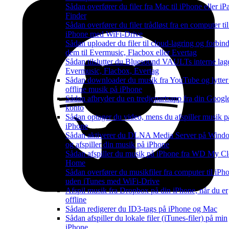
Sådan overfører du filer fra Mac til iPhone eller i
Finder
Sådan overfører du filer trådløst fra en computer til
iPhone med WiFi-Drive
Sådan uploader du filer til cloud-lagring og forbin
dem til Evermusic, Flacbox eller Evertag
Sådan tilslutter du Bluesound VAULTs interne lage
Evermusic, Flacbox, Evertag
Sådan downloader du musik fra YouTube og lytter 
offline musik på iPhone
Sådan afbryder du en tredjepartsapp fra din Googl
konto
Sådan optager du video, mens du afspiller musik p
iPhone
Sådan aktiverer du DLNA Media Server på Wind
og afspiller din musik på iPhone
Sådan afspiller du musik på iPhone fra WD My C
Home
Sådan overfører du musikfiler fra computer til iPh
uden iTunes med WiFi-Drive
Afspil musik fra Dropbox på din iPhone, når du er
offline
Sådan redigerer du ID3-tags på iPhone og Mac
Sådan afspiller du lokale filer (iTunes-filer) på min
iPhone