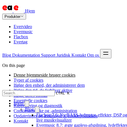
Hjem
Produkter
Evervideo
Evermusic
Flacbox
Evertag
Blog
Dokumentation
Support
Juridisk
Kontakt
Om os
On this page
Denne hjemmeside bruger cookies
Typer af cookies
Ifølge den enhed, der administrerer dem
Ifølge den tid, de forbliver aktive
CTRL K
Ifølge deres formål
Essentielle cookies
Hjem
Rapportering og diagnostik
Blog
Cookiesamtykke og -administration
Flacbox 7.6: Ny BASS-lydmotor, effekter, DSP og
Opdateringer og ændringer af cookiepolitikken
live musikvisualizer
Kontakt
Evermusic 8.7: ægte gapless-afspilning, lydeffekter