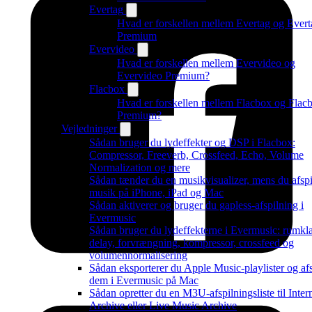
Evertag
Hvad er forskellen mellem Evertag og Evert
Premium
Evervideo
Hvad er forskellen mellem Evervideo og
Evervideo Premium?
Flacbox
Hvad er forskellen mellem Flacbox og Flac
Premium?
Vejledninger
Sådan bruger du lydeffekter og DSP i Flacbox:
Compressor, Freeverb, Crossfeed, Echo, Volume
Normalization og mere
Sådan tænder du en musikvisualizer, mens du afspi
musik på iPhone, iPad og Mac
Sådan aktiverer og bruger du gapless-afspilning i
Evermusic
Sådan bruger du lydeffekterne i Evermusic: rumkl
delay, forvrængning, kompressor, crossfeed og
volumennormalisering
Sådan eksporterer du Apple Music-playlister og afs
dem i Evermusic på Mac
Sådan opretter du en M3U-afspilningsliste til Inter
Archive eller Live Music Archive