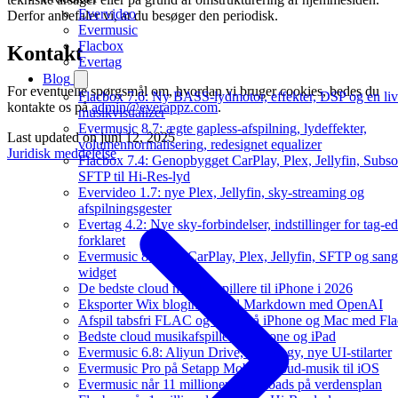
Evervideo
Derfor anbefaler vi, at du besøger den periodisk.
Evermusic
Flacbox
Kontakt
Evertag
Blog
For eventuelle spørgsmål om, hvordan vi bruger cookies, bedes du
Flacbox 7.6: Ny BASS-lydmotor, effekter, DSP og en li
kontakte os på
admin@everappz.com
.
musikvisualizer
Evermusic 8.7: ægte gapless-afspilning, lydeffekter,
Last updated on
juni 12, 2025
volumennormalisering, redesignet equalizer
Juridisk meddelelse
Flacbox 7.4: Genopbygget CarPlay, Plex, Jellyfin, Subso
SFTP til Hi-Res-lyd
Evervideo 1.7: nye Plex, Jellyfin, sky-streaming og
afspilningsgester
Evertag 4.2: Nye sky-forbindelser, indstillinger for tag-ed
forklaret
Evermusic 8.6: Ny CarPlay, Plex, Jellyfin, SFTP og sang
widget
De bedste cloud musikafspillere til iPhone i 2026
Eksporter Wix blogindlæg til Markdown med OpenAI
Afspil tabsfri FLAC og DSD på iPhone og Mac med Fl
Bedste cloud musikafspiller til iPhone og iPad
Evermusic 6.8: Aliyun Drive, Synology, nye UI-stilarter
Evermusic Pro på Setapp Mobile: cloud-musik til iOS
Evermusic når 11 millioner downloads på verdensplan