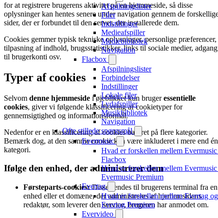
for at registrere brugerens aktivitet på en hjemmeside, så disse
Afspilningslister
oplysninger kan hentes senere under navigation gennem de forskellig
Filer
sider, der er forbundet til den server, der installerede dem.
Indstillinger
Medieafspiller
Cookies gemmer typisk tekniske oplysninger, personlige præferencer,
Mediebibliotek
tilpasning af indhold, brugsstatistikker, links til sociale medier, adgang
Navigation
til brugerkonti osv.
Flacbox
Afspilningslister
Typer af cookies
Forbindelser
Indstillinger
Lokale filer
Selvom
denne hjemmeside
i øjeblikket kun bruger
essentielle
Lydafspiller
cookies
, giver vi følgende klassificering af cookietyper for
Musikbibliotek
gennemsigtighed og informationsformål.
Navigation
Ofte stillede spørgsmål
Nedenfor er en klassificering af cookies baseret på flere kategorier.
Bemærk dog, at den samme cookie kan være inkluderet i mere end én
Evermusic
kategori.
Hvad er forskellen mellem Evermusic
Flacbox
Ifølge den enhed, der administrerer dem
Hvad er forskellen mellem Evermusic
Evermusic Premium
Evertag
Førsteparts-cookies:
Disse sendes til brugerens terminal fra en
enhed eller et domæne, der administreres af hjemmesidens
Hvad er forskellen mellem Evertag og
redaktør, som leverer den service, brugeren har anmodet om.
Evertag Premium
Evervideo