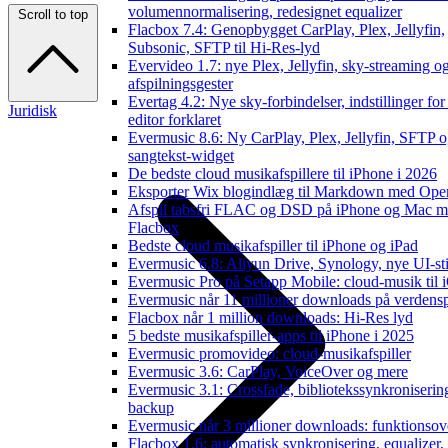
volumennormalisering, redesignet equalizer
Scroll to top
Flacbox 7.4: Genopbygget CarPlay, Plex, Jellyfin,
Subsonic, SFTP til Hi-Res-lyd
Evervideo 1.7: nye Plex, Jellyfin, sky-streaming o
afspilningsgester
Evertag 4.2: Nye sky-forbindelser, indstillinger for
Juridisk
editor forklaret
Evermusic 8.6: Ny CarPlay, Plex, Jellyfin, SFTP 
sangtekst-widget
De bedste cloud musikafspillere til iPhone i 2026
Eksporter Wix blogindlæg til Markdown med Op
Afspil tabsfri FLAC og DSD på iPhone og Mac 
Flacbox
Bedste cloud musikafspiller til iPhone og iPad
Evermusic 6.8: Aliyun Drive, Synology, nye UI-sti
Evermusic Pro på Setapp Mobile: cloud-musik til 
Evermusic når 11 millioner downloads på verdens
Flacbox når 1 million downloads: Hi-Res lyd
5 bedste musikafspiller-apps til iPhone i 2025
Evermusic promovideo: cloud-musikafspiller
Evermusic 3.6: CarPlay, VoiceOver og mere
Evermusic 3.1: Crossfade, bibliotekssynkroniserin
backup
Evermusic når 3 millioner downloads: funktionsov
Flacbox 1.6: automatisk synkronisering, equalizer,