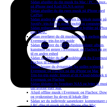
Sådan afspiller du din musik fra Mac / PC / Linux
på iPhone med Kodi DLNA-server
Sådan afspiller du din egen musik på iPhone med
CarPlay
Sådan ændrer du albumcovers for lokale numre på
Spotify: trin-for-trin guide (mobil og computer)
Sådan redigerer du sangtekster for lydfiler på iPho
eller MAC
Sådan overfører du dit musikbibliotek mellem enhe
Evermusic: trin-for-trin guide
Sådan arkiverer du (ZIP) afspilningslister, album,
kunstnere og genrer i Evermusic og Flacbox og ov
til en anden enhed
Sådan scrobbler du din musikhistorik fra Evermusic
Flacbox til Last.fm
Sådan bruger du dynamiske Nu spiller-widgets i
Evermusic og Flacbox på din iPhone og Mac
Trin-for-trin guide: Import af dit iCloud-bibliotek ti
Evermusic og Flacbox
Sådan tilslutter du Synology NAS og lytter til mus
din iPhone eller Mac
Afspil offline musik i Evermusic og Flacbox: Do
og synkroniser fra skyen til lokale filer
Sådan ser du indlejrede sangtekster, kommentarer 
LRC-filer til musik på din iPhone eller Mac