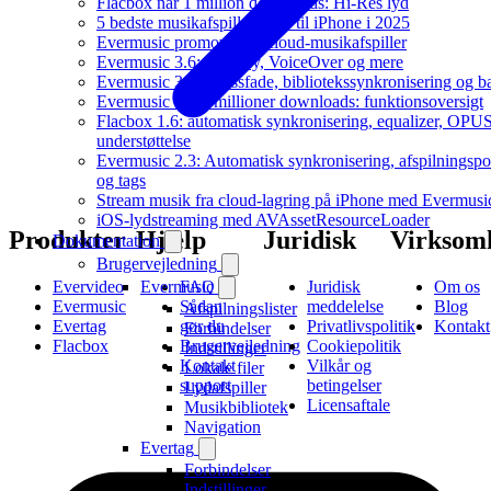
Flacbox når 1 million downloads: Hi-Res lyd
5 bedste musikafspiller-apps til iPhone i 2025
Evermusic promovideo: cloud-musikafspiller
Evermusic 3.6: CarPlay, VoiceOver og mere
Evermusic 3.1: Crossfade, bibliotekssynkronisering og 
Evermusic når 3 millioner downloads: funktionsoversigt
Flacbox 1.6: automatisk synkronisering, equalizer, OPU
understøttelse
Evermusic 2.3: Automatisk synkronisering, afspilningspo
og tags
Stream musik fra cloud-lagring på iPhone med Evermusi
iOS-lydstreaming med AVAssetResourceLoader
Produkter
Hjælp
Juridisk
Virksom
Dokumentation
Brugervejledning
Evervideo
FAQ
Juridisk
Om os
Evermusic
Evermusic
Sådan
meddelelse
Blog
Afspilningslister
Evertag
gør du
Privatlivspolitik
Kontakt
Forbindelser
Flacbox
Brugervejledning
Cookiepolitik
Indstillinger
Kontakt
Vilkår og
Lokale filer
support
betingelser
Lydafspiller
Licensaftale
Musikbibliotek
Navigation
Evertag
Forbindelser
Indstillinger