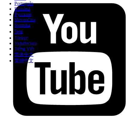
Português
Română
Русский
Slovenčina
Svenska
ไทย
Türkçe
Українська
Tiếng Việt
简体中文
繁體中文