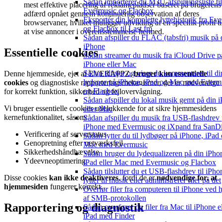
Sådan importerer du M3U-afspilningsliste til
mest effektive placering af reklamepladser baseret på brugerens
Evermusic og Flacbox
adfærd opnået gennem kontinuerlig observation af deres
Eksportér din komplette lyttehistorik fra Ev
browservaner, hvilket muliggør udvikling af en specifik profil ti
og Flacbox til Last.fm
at vise annoncer i overensstemmelse hermed.
Sådan afspiller du FLAC (tabsfri) musik på 
iPhone
Essentielle cookies
Sådan streamer du musik fra iCloud Drive p
iPhone eller Mac
Sådan tilføjer og viser du kommentarer til di
Denne hjemmeside, ejet af EVERAPPZ,
bruger kun essentielle
lydspor på iPhone, iPad og Mac med Everm
cookies
og diagnostiske rapporteringsmekanismer, der er nødvendige
og Flacbox
for korrekt funktion, sikkerhed og fejlovervågning.
Sådan afspiller du lokal musik gemt på din 
Vi bruger essentielle cookies udelukkende for at sikre hjemmesidens
eller Mac
kernefunktionalitet, såsom:
Sådan afspiller du musik fra USB-flashdrev
iPhone med Evermusic og iXpand fra SanD
Verificering af serverstatus
Sådan lytter du til lydbøger på iPhone, iPad
Genopretning efter netværksfejl
Mac med Evermusic
Sikkerhedshåndhævelse
Sådan bruger du lydequalizeren på din iPho
Ydeevneoptimering
iPad eller Mac med Evermusic og Flacbox
Sådan tilslutter du et USB-flashdrev til iPho
Disse cookies
kan ikke deaktiveres
, fordi de er
nødvendige for, at
lytter til musik eller administrerer filer på det
hjemmesiden
fungerer korrekt.
Overfør filer fra computeren til iPhone ved 
af SMB-protokollen
Rapportering og diagnostik
Sådan overfører du filer fra Mac til iPhone el
iPad med Finder