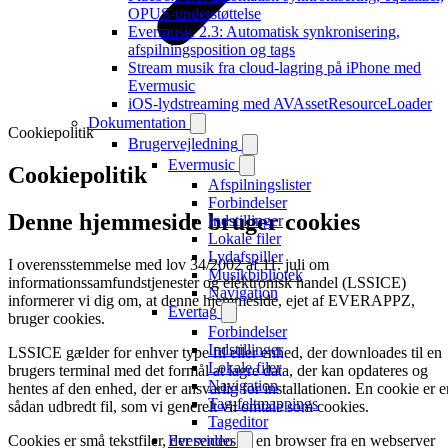
OPUS-understøttelse
Evermusic 2.3: Automatisk synkronisering,
afspilningsposition og tags
Stream musik fra cloud-lagring på iPhone med
Evermusic
iOS-lydstreaming med AVAssetResourceLoader
Dokumentation
Cookiepolitik
Brugervejledning
Evermusic
Cookiepolitik
Afspilningslister
Forbindelser
Denne hjemmeside bruger cookies
Indstillinger
Lokale filer
Lydafspiller
I overensstemmelse med lov 34/2002 af 11. juli om
Musikbibliotek
informationssamfundstjenester og elektronisk handel (LSSICE)
Navigation
informerer vi dig om, at denne hjemmeside, ejet af EVERAPPZ,
Evertag
bruger cookies.
Forbindelser
Indstillinger
LSSICE gælder for enhver type fil eller enhed, der downloades til en
Lokale filer
brugers terminal med det formål at lagre data, der kan opdateres og
Navigation
hentes af den enhed, der er ansvarlig for installationen. En cookie er e
Tag-feltmappings
sådan udbredt fil, som vi generelt vil omtale som cookies.
Tageditor
Cookies er små tekstfiler, der sendes til en browser fra en webserver
Evervideo