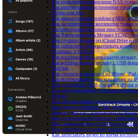
Как подключить хранилище NAS через 
Как просматривать встроенные тексты 
iPhone или Mac
Как импортировать плейлист M3U в Ever
Как экспортировать коллекцию треков в
Экспорт полной истории прослушивания 
Как Воспроизводить Музыку FLAC (Без 
Как слушать музыку из iCloud Drive на 
Как добавлять и просматривать коммент
Evermusic и Flacbox
Как воспроизводить локальную музыку,
Как воспроизводить музыку с USB-флешк
SanDisk
Как слушать аудиокниги на iPhone, iPad
Как использовать аудио эквалайзер на iP
Как подключить USB-флешку к iPhone и
Как загрузить файлы в облачное хранили
Evertag
Как передать файлы по беспроводной се
Как перенести файлы с Mac на iPhone ил
Перенос файлов с компьютера на iPhon
Как подключить внутреннее хранилище B
Как скачать музыку с YouTube и слушат
Как отключить стороннее приложение от
Как записывать видео во время воспрои