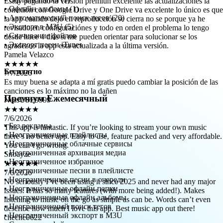
la app cuando dejó en reproducción se cierra no se porque ya he
• Офлайн альбомы (1)
revisado en configuraciónes y todo en orden el problema lo tengo
• Автоматический поиск тегов (20)
desde hace 4 días si me pueden orientar para solucionar se los
• Экспорт в M3U (5)
agradezco la app esta actualizada a la última versión.
• Скачивание файлов
Pamela Velazco
• Экспорт песен iTunes
★★★★★
7/7/2026
Es muy buena se adapta a mí gratis puedo cambiar la posición de las
Бесплатно
canciones es lo máximo no la dañen
NessUSE9999
★★★★★
Премиум Ежемесячный
7/6/2026
This app is fantastic. If you’re looking to stream your own music
there’s no better app. Easy to use, feature packed and very affordable.
• Без рекламы
You can’t go wrong.
• Неограниченные плейлисты
Snoayze
• Неограниченные облачные сервисы
★★★★★
• Неограниченная архивация медиа
7/6/2026
• Неограниченное избранное
No seriously I’ve been using it since 2025 and never had any major
• Неограниченные песни в плейлисте
issues. It has so many features (with more being added!). Makes
• Неограниченные песни в очереди
listening to music on the go as simple as can be. Words can’t even
• Неограниченные офлайн папки
describe how much I love this app. Best music app out there!
• Неограниченные офлайн альбомы
cheche0622
• Неограниченный поиск тегов
★★★★★
• Неограниченный экспорт в M3U
7/5/2026