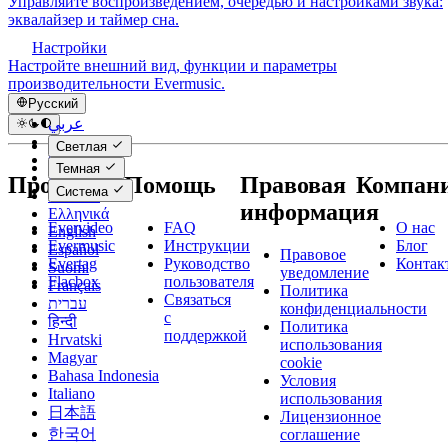
Управляйте воспроизведением, очередью и настройками звука:
эквалайзер и таймер сна.
Настройки
Настройте внешний вид, функции и параметры
производительности Evermusic.
Русский
عربي
Català
Светлая
Čeština
Темная
Dansk
Продукты
Помощь
Правовая
Компан
Система
Deutsch
информация
Ελληνικά
Evervideo
FAQ
О нас
English
Evermusic
Инструкции
Блог
Español
Правовое
Evertag
Руководство
Контак
Suomi
уведомление
Flacbox
пользователя
Français
Политика
Связаться
עברית
конфиденциальности
с
हिन्दी
Политика
поддержкой
Hrvatski
использования
Magyar
cookie
Bahasa Indonesia
Условия
Italiano
использования
日本語
Лицензионное
한국어
соглашение