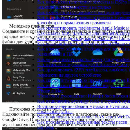
Как использовать звуковые эффекты и DSP в Fla
нормализация громкости и не только
Как включить и использовать воспроизведение
Как использовать звуковые эффекты в Evermus
кроссфид и нормализация громкости
Менеджер плейлистов
Как экспортировать плейлисты Apple Music и 
Создавайте и организуйте пользовательские плейлисты, меняй
Как создать M3U плейлист для Internet Archive
порядок песен, экспортируйте в M3U или архивируйте как ZIP
Как воспроизводить музыку с Mac / PC / Lin
файлы для удобного обмена или резервного копирования.
Как воспроизводить свою музыку на iPhone с
Как изменить обложки альбомов для локальных
(мобильный и ПК)
Как редактировать тексты песен для аудиофа
Как перенести музыкальную библиотеку между
Как архивировать (ZIP) плейлисты, альбомы, 
перенести на другое устройство
Как скробблить историю прослушивания из Eve
Как использовать динамические виджеты «Сей
iPhone и Mac
Пошаговое руководство: Импорт библиотеки iC
Как подключить Synology NAS и слушать муз
Воспроизведение офлайн-музыки в Evermusic и
Потоковая музыка из облака
локальные файлы
Подключайте популярные облачные платформы, такие как
Как подключить хранилище NAS через WebDA
Google Drive, Dropbox и OneDrive, чтобы транслировать
Как просматривать встроенные тексты песен,
музыкальную коллекцию в любое время и в любом месте.
или Mac