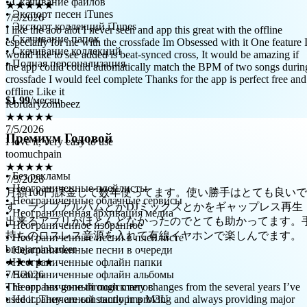
• Скачивание файлов
I like the aoo alot I never seen and app this great with the offline
• Экспорт песен iTunes
especially for me with the crossfade Im Obsessed with it One feature 
• Экспорт коллекций iTunes
would like to see added is beat-synced cross, It would be amazing if
• Скачивание папок
the app could could automatically match the BPM of two songs durin
• Скачивание коллекций
crossfade I would feel complete Thanks for the app is perfect free and
• Полная персонализация
offline Like it
februaryzombeez
★★★★★
$1.99
/месяц
7/5/2026
I love it, very easy to use
toomuchpain
Премиум Годовой
★★★★★
7/5/2026
月額100円課金して数年使ってます。使い勝手はとても良いで
• Без рекламы
す。ライブアルバムとかDJミックスとかをギャップレス再生
• Неограниченные плейлисты
出来るアプリがほとんどなかったのでとても助かってます。
• Неограниченные облачные сервисы
持ちのロスレス音源を入れて有線イヤホンで楽しんでます。
• Неограниченная архивация медиа
brenjaminbarker
• Неограниченное избранное
★★★★★
• Неограниченные песни в плейлисте
7/5/2026
• Неограниченные песни в очереди
The app has gone through many changes from the several years I’ve
• Неограниченные офлайн папки
used it. They are constantly improving and always providing major
• Неограниченные офлайн альбомы
updates to make things better.
• Неограниченный поиск тегов
JohnARobles
• Неограниченный экспорт в M3U