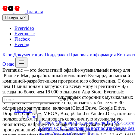
Главная
Продукты
Evervideo
Evermusic
Flacbox
Evertag
Блог
Документация
Поддержка
Правовая информация
Контакт
О нас
Evermusic — это бесплатный офлайн-музыкальный плеер для
iPhone и Mac, разработанный компанией Everappz, испанской
компанией-разработчиком программного обеспечения. С более
чем 11 миллионами загрузок по всему миру и рейтингом 4,6
звезды по более чем 18 000 отзывам в App Store, Evermusic
является одним из самых популярных сторонних музыкальных
CTRL K
плееров на iOS. Приложение подключается к более чем 30
облачным хранилищам, включая iCloud Drive, Google Drive,
Главная
Dropbox, OneDrive, MEGA, Box, pCloud и Yandex.Disk, позволя
Блог
пользователям транслировать свою личную музыкальную
Flacbox 7.6: новый аудиодвижок BASS, эффе
библиотеку напрямую из облака или загружать треки для
Evermusic 8.7: настоящее воспроизведение без
прослушивания офлайн. Evermusic поддерживает широкий
переработанный эквалайзер