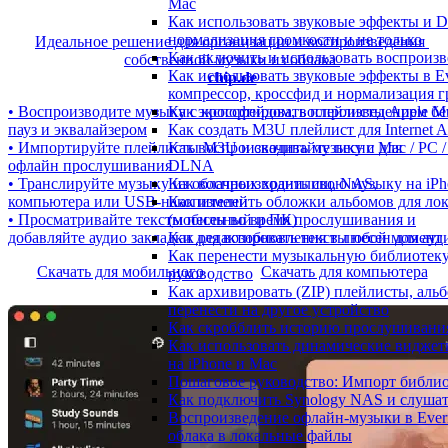
Mac
Как использовать звуковые эффекты и DSP
нормализация громкости и не только
Идеальное решение для организации и воспроизведения
Как включить и использовать воспроизве
собственной музыки из облака
Как использовать звуковые эффекты в Ev
chip.de
компрессор, кроссфид и нормализация 
Как экспортировать плейлисты Apple Mu
• Воспроизводите музыку с кроссфейдом, воспроизведением бе
Как создать M3U плейлист для Internet A
пауз и эквалайзером
Как воспроизводить музыку с Mac / PC /
• Импортируйте плейлисты M3U и скачивайте песни для
DLNA
офлайн прослушивания
Как воспроизводить свою музыку на iPh
• Транслируйте музыку из облачных хранилищ, NAS,
Как изменить обложки альбомов для лок
компьютера или USB-накопителей
(мобильный и ПК)
• Просматривайте тексты песен во время прослушивания и
Как редактировать тексты песен для ау
добавляйте аудио закладки для возобновления в любой момент
Как перенести музыкальную библиотеку
Скачать для мобильного
Скачать для компьютера
руководство
Как архивировать (ZIP) плейлисты, альб
перенести на другое устройство
Как скробблить историю прослушивания 
Как использовать динамические виджеты
на iPhone и Mac
Пошаговое руководство: Импорт библиот
Как подключить Synology NAS и слушат
Воспроизведение офлайн-музыки в Everm
облака в локальные файлы