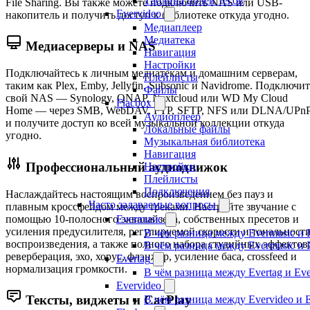
Таблица полей тегов
File Sharing. Вы также можете подключить NAS или USB-
Evervideo
накопитель и получить доступ к библиотеке откуда угодно.
Медиаплеер
Медиатека
Медиасерверы и NAS
Навигация
Настройки
Подключайтесь к личным медиатекам и домашним серверам,
Плейлисты
таким как Plex, Emby, Jellyfin, Subsonic и Navidrome. Подключи
Файлы
свой NAS — Synology, QNAP, Nextcloud или WD My Cloud
Flacbox
Home — через SMB, WebDAV, FTP, SFTP, NFS или DLNA/UPn
Аудиоплеер
и получите доступ ко всей музыкальной коллекции откуда
Локальные файлы
угодно.
Музыкальная библиотека
Навигация
Профессиональный аудиодвижок
Настройки
Плейлисты
Подключения
Наслаждайтесь настоящим воспроизведением без пауз и
Часто задаваемые вопросы
плавным кроссфейдом между треками. Настройте звучание с
помощью 10-полосного эквалайзера, собственных пресетов и
Evermusic
усиления предусилителя, регулируемой скорости и тональност
В чём разница между Evermusic и 
воспроизведения, а также полного набора студийных эффектов
В чём разница между Evermusic и 
реверберация, эхо, хорус, флэнжер, усиление баса, crossfeed и
Evertag
нормализация громкости.
В чём разница между Evertag и Eve
Evervideo
Тексты, виджеты и CarPlay
В чём разница между Evervideo и 