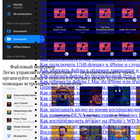
Как импортировать плейлист M3U в Evermusic
Как экспортировать коллекцию треков в M3U,
Экспорт полной истории прослушивания из Eve
Как Воспроизводить Музыку FLAC (Без Потер
Как слушать музыку из iCloud Drive на iPhone
Как добавлять и просматривать комментарии к
Evermusic и Flacbox
Как воспроизводить локальную музыку, храня
Как воспроизводить музыку с USB-флешки на 
Как слушать аудиокниги на iPhone, iPad и Ma
Как использовать аудио эквалайзер на iPhone, 
Как подключить USB-флешку к iPhone и слуш
Файловый менеджер
Как загрузить файлы в облачное хранилище и 
Легко управляйте аудиофайлами — переименовывайте треки,
Как передать файлы по беспроводной сети с к
организуйте папки и переносите музыку между устройствами с
Как перенести файлы с Mac на iPhone или iPa
помощью встроенных инструментов.
Перенос файлов с компьютера на iPhone с п
Как подключить внутреннее хранилище Blueso
Как скачать музыку с YouTube и слушать офла
Как отключить стороннее приложение от акка
Как записывать видео во время воспроизведе
Как включить DLNA медиасервер в Windows 1
Как воспроизводить музыку на iPhone с WD 
Как перенести музыкальные файлы с компьютер
Воспроизведение музыки из Dropbox на iPhon
Как редактировать ID3-теги на iPhone и Mac