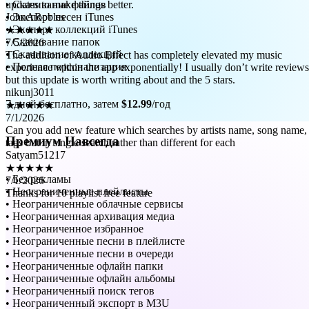
• Скачивание файлов
★★★★★
• Экспорт песен iTunes
7/5/2026
• Экспорт коллекций iTunes
The addition of Audio Effect has completely elevated my music
• Скачивание папок
experience within the app exponentially! I usually don’t write reviews
• Скачивание коллекций
but this update is worth writing about and the 5 stars.
• Полная персонализация
nikunj3011
★★★★★
7/1/2026
7 дней бесплатно, затем
$12.99
/год
Can you add new feature which searches by artists name, song name,
tags but in single search rather than different for each
Satyam51217
Премиум Навсегда
★★★★★
7/1/2026
Thanks for 10 playlist free feature
• Без рекламы
• Неограниченные плейлисты
• Неограниченные облачные сервисы
• Неограниченная архивация медиа
• Неограниченное избранное
• Неограниченные песни в плейлисте
• Неограниченные песни в очереди
• Неограниченные офлайн папки
• Неограниченные офлайн альбомы
• Неограниченный поиск тегов
• Неограниченный экспорт в M3U