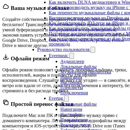
Как включить DLNA медиасервер в Wind
Как воспроизводить музыку на iPhone 
Ваша музыка в облаке
Как перенести музыкальные файлы с ком
Воспроизведение музыки из Dropbox на
Создайте собственный продвинутый сервис потоковой музыки
Как редактировать ID3-теги на iPhone и
бесплатно! Транслируйте любимые треки прямо из облака с
Как воспроизводить локальные файлы (ф
умной буферизацией и непрерывным воспроизведением,
Потоковое воспроизведение музыки с M
экономя память устройства. Подключайте сервисы iCloud Drive,
Как установить приложение из App Sto
Google Drive, Dropbox, OneDrive, Box, MEGA, pCloud, Proton
промокода
Drive и многие другие.
Руководство пользователя
Evermusic
Офлайн режим
Аудиоплеер
Локальные файлы
Офлайн режим позволяет скачивать любимые альбомы, треки,
Музыкальная библиотека
исполнителей, жанры и плейлисты для офлайн
Навигация
воспроизведения. Слушайте музыку где угодно — в самолёте, в
Настройки
метро или вдали от сети, даже без подключения к интернету, бе
Плейлисты
стриминга и без расхода трафика.
Подключения
Evertag
Простой перенос файлов
Локальные файлы
Навигация
Настройки
Подключите Mac или ПК и транслируйте музыку прямо с
Подключения
домашнего компьютера. Легко переносите аудиофайлы между
Редактор тегов
компьютером и iOS-устройством через Wi-Fi Drive или iTunes