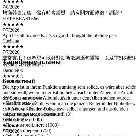
均衡器自定後，儲存時會當機，請有關方面修復！謝謝！
HYPEBEAST666
★★★★★
7/7/2026
App has all my needs, it’s so good I bought the lifetime pass
Caeliana
★★★★★
7/7/2026
非常實用！但希望可以針對動態歌詞逐句重複，以及前5秒後5
的功能，方便練唱。
Dario890x
Тарифные планы
★★★★☆
7/7/2026
Die App ist in ihrem Funktionsumfang sehr solide, es wäre aber schö
Бесплатный
und sinnvoll, wenn in der Bibliotheksansicht unter Alben, die Anzahl
der Songs anstatt die Albumlaufzeit unter den Alben stehen würde.
Ebenfalls wäre es toll, wenn man die ganzen Reiter in der Bibliothek,
• Содержит рекламу
also Alben, Künstler, Songs usw. selber anpassen und ausblenden
• Плейлисты (10)
kann, dann gäbe es 5 Sterne.
• Облачные сервисы (3)
DMOL9023
• Архивация медиаколлекций (3)
★★★★☆
• Избранное (1000)
7/7/2026
• Песен в плейлисте (1000)
Estoy pagando la versión premiun excelente las actualizaciónes la
• Песен в очереди (750)
conexión con Google Drive y One Drive va excelente lo único es que
• Офлайн папки (1)