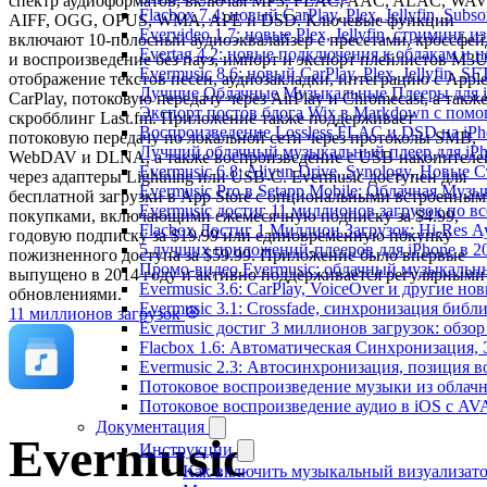
спектр аудиоформатов, включая MP3, FLAC, AAC, ALAC, WAV
Flacbox 7.4: новый CarPlay, Plex, Jellyfin, Sub
AIFF, OGG, OPUS, WMA, APE и DSD. Ключевые функции
Evervideo 1.7: новые Plex, Jellyfin, стриминг 
включают 10-полосный аудиоэквалайзер с пресетами, кроссфей
Evertag 4.2: новые подключения к облакам и н
и воспроизведение без пауз, импорт и экспорт плейлистов M3U
Evermusic 8.6: новый CarPlay, Plex, Jellyfin, S
отображение текстов песен, аудиозакладки, интеграцию с Appl
Лучшие Облачные Музыкальные Плееры для iP
CarPlay, потоковую передачу через AirPlay и Chromecast, а такж
Экспорт постов блога Wix в Markdown с пом
скробблинг Last.fm. Приложение также поддерживает
Воспроизведение Lossless FLAC и DSD на iPho
потоковую передачу по локальной сети через протоколы SMB,
Лучший облачный музыкальный плеер для iPh
WebDAV и DLNA, а также воспроизведение с USB-накопителе
Evermusic 6.8: Aliyun Drive, Synology, Новые 
через адаптеры Lightning или USB-C. Evermusic доступен для
Evermusic Pro в Setapp Mobile: Облачная Музы
бесплатной загрузки в App Store с опциональными встроенны
Evermusic достиг 11 миллионов загрузок по в
покупками, включающими ежемесячную подписку за $4.99,
Flacbox Достиг 1 Миллион Загрузок: Hi-Res А
годовую подписку за $19.99 или единовременную покупку
5 лучших приложений-плееров для iPhone в 2
пожизненного доступа за $59.99. Приложение было впервые
Промо-видео Evermusic: облачный музыкальн
выпущено в 2014 году и активно поддерживается регулярными
Evermusic 3.6: CarPlay, VoiceOver и другие но
обновлениями.
Evermusic 3.1: Crossfade, синхронизация библ
11 миллионов загрузок
Evermusic достиг 3 миллионов загрузок: обзо
Flacbox 1.6: Автоматическая Синхронизация
Evermusic 2.3: Автосинхронизация, позиция в
Потоковое воспроизведение музыки из облачн
Потоковое воспроизведение аудио в iOS с AVA
Документация
Evermusic
Инструкции
Как включить музыкальный визуализатор