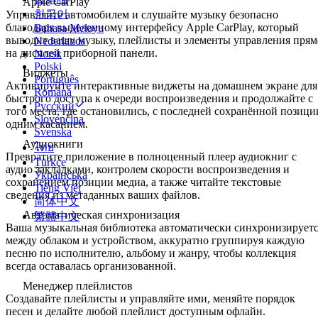
Apple CarPlay
한국어
Управляйте автомобилем и слушайте музыку безопасно
благодаря выделенному интерфейсу Apple CarPlay, который
Bahasa Melayu
выводит вашу музыку, плейлисты и элементы управления прям
Nederlands
на дисплей приборной панели.
Norsk
Polski
Виджеты
Português
Активируйте интерактивные виджеты на домашнем экране для
Română
быстрого доступа к очереди воспроизведения и продолжайте с
Русский
того места, где остановились, с последней сохранённой позици
Slovenčina
одним касанием.
Svenska
Аудиокниги
ไทย
Превратите приложение в полноценный плеер аудиокниг с
Türkçe
аудио закладками, контролем скорости воспроизведения и
Українська
сохранением позиции медиа, а также читайте текстовые
Tiếng Việt
сведения из метаданных ваших файлов.
简体中文
Автоматическая синхронизация
繁體中文
Ваша музыкальная библиотека автоматически синхронизирует
между облаком и устройством, аккуратно группируя каждую
песню по исполнителю, альбому и жанру, чтобы коллекция
всегда оставалась организованной.
Менеджер плейлистов
Создавайте плейлисты и управляйте ими, меняйте порядок
песен и делайте любой плейлист доступным офлайн.