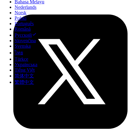
Bahasa Melayu
Nederlands
Norsk
Polski
Português
Română
Русский
Slovenčina
Svenska
ไทย
Türkçe
Українська
Tiếng Việt
简体中文
繁體中文