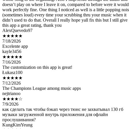
(sometimes loud) every time your scrubbing thru your music when it
didn’t used to do that. Overall I really hope yall fix this but I still give
this app a great rating, thank you
AlexQuevedo97
★★★★★
7/18/2026
Excelente app
kayle3456
★★★★★
7/16/2026
The customization on this app is great!
Łukasz100
★★★★★
7/12/2026
The Champions League among music apps
nejtrianoo
★★★★☆
7/9/2026
как сделать так чтобы бэкап через тюнс не захватывал 130 гб
музыки загруженной внутрь приложения для офлайн
прослушивания?
KungKimYeung
★★★★★
7/8/2026