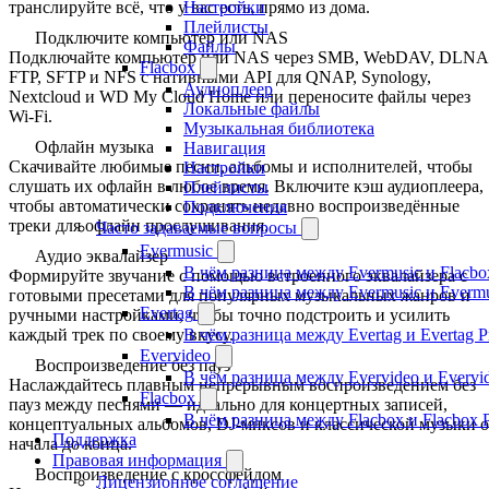
транслируйте всё, что у вас есть, прямо из дома.
Настройки
Плейлисты
Подключите компьютер или NAS
Файлы
Подключайте компьютер или NAS через SMB, WebDAV, DLNA
Flacbox
FTP, SFTP и NFS с нативными API для QNAP, Synology,
Аудиоплеер
Nextcloud и WD My Cloud Home или переносите файлы через
Локальные файлы
Wi-Fi.
Музыкальная библиотека
Офлайн музыка
Навигация
Скачивайте любимые песни, альбомы и исполнителей, чтобы
Настройки
слушать их офлайн в любое время. Включите кэш аудиоплеера,
Плейлисты
чтобы автоматически сохранять недавно воспроизведённые
Подключения
треки для офлайн прослушивания.
Часто задаваемые вопросы
Evermusic
Аудио эквалайзер
В чём разница между Evermusic и Flacbo
Формируйте звучание с помощью встроенного эквалайзера с
В чём разница между Evermusic и Everm
готовыми пресетами для популярных музыкальных жанров и
Evertag
ручными настройками, чтобы точно подстроить и усилить
каждый трек по своему вкусу.
В чём разница между Evertag и Evertag 
Evervideo
Воспроизведение без пауз
В чём разница между Evervideo и Evervi
Наслаждайтесь плавным непрерывным воспроизведением без
Flacbox
пауз между песнями — идеально для концертных записей,
В чём разница между Flacbox и Flacbox 
концептуальных альбомов, DJ-миксов и классической музыки о
Поддержка
начала до конца.
Правовая информация
Воспроизведение с кроссфейдом
Лицензионное соглашение