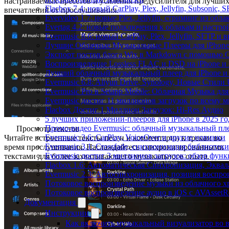
настраиваемых пресетов и усиления предусилителя для лучши
Flacbox 7.4: новый CarPlay, Plex, Jellyfin, Subsonic,
впечатлений от прослушивания.
Evervideo 1.7: новые Plex, Jellyfin, стриминг из об
Evertag 4.2: новые подключения к облакам и настро
Evermusic 8.6: новый CarPlay, Plex, Jellyfin, SFTP и 
Лучшие Облачные Музыкальные Плееры для iPhone 
Экспорт постов блога Wix в Markdown с помощью 
Воспроизведение Lossless FLAC и DSD на iPhone и 
Лучший облачный музыкальный плеер для iPhone и 
Evermusic 6.8: Aliyun Drive, Synology, Новые Стили 
Evermusic Pro в Setapp Mobile: Облачная Музыка для
Evermusic достиг 11 миллионов загрузок по всему 
Flacbox Достиг 1 Миллион Загрузок: Hi-Res Аудио
5 лучших приложений-плееров для iPhone в 2025 го
Промо-видео Evermusic: облачный музыкальный пл
Просмотр текстов
Evermusic 3.6: CarPlay, VoiceOver и другие новинки
Читайте встроенные тексты песен и комментарии к трекам во
Evermusic 3.1: Crossfade, синхронизация библиотек
время прослушивания. Наслаждайтесь синхронизированными
Evermusic достиг 3 миллионов загрузок: обзор фун
текстами для более захватывающего музыкального опыта.
Flacbox 1.6: Автоматическая Синхронизация, Эква
Evermusic 2.3: Автосинхронизация, позиция воспро
Потоковое воспроизведение музыки из облачного хр
Потоковое воспроизведение аудио в iOS с AVAssetR
Документация
Инструкции
Как включить музыкальный визуализатор во в