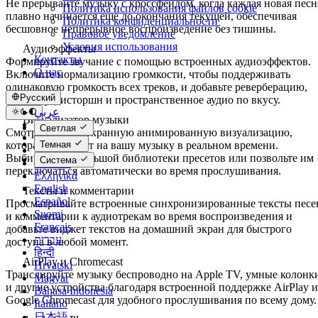
Не прерывайте музыку с кроссфейдом, когда каждая новая песн
Политика использования файлов cookie
плавно начинается ещё до окончания текущей, обеспечивая
Политика конфиденциальности
бесшовное непрерывное воспроизведение без тишины.
Правовое уведомление
Условия использования
Аудиоэффекты
Контакты
Формируйте звучание с помощью встроенных аудиоэффектов.
О нас
Включите нормализацию громкости, чтобы поддерживать
одинаковую громкость всех треков, и добавьте реверберацию,
Русский
задержку, дисторшн и пространственное аудио по вкусу.
عربي
Визуализатор музыки
Català
Светлая
Смотрите полноэкранную анимированную визуализацию,
Čeština
которая реагирует на вашу музыку в реальном времени.
Темная
Dansk
Выбирайте из большой библиотеки пресетов или позвольте им
Система
Deutsch
переключаться автоматически во время прослушивания.
Ελληνικά
English
Тексты и комментарии
Español
Просматривайте встроенные синхронизированные тексты песе
Suomi
и комментарии к аудиотрекам во время воспроизведения и
Français
добавьте виджет текстов на домашний экран для быстрого
עברית
доступа в любой момент.
हिन्दी
AirPlay и Chromecast
Hrvatski
Транслируйте музыку беспроводно на Apple TV, умные колонк
Magyar
и другие устройства благодаря встроенной поддержке AirPlay и
Bahasa Indonesia
Google Chromecast для удобного прослушивания по всему дому.
Italiano
日本語