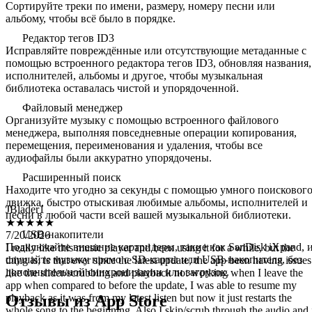
Сортируйте треки по имени, размеру, номеру песни или
альбому, чтобы всё было в порядке.
Редактор тегов ID3
Исправляйте повреждённые или отсутствующие метаданные с
помощью встроенного редактора тегов ID3, обновляя названия,
исполнителей, альбомы и другое, чтобы музыкальная
библиотека оставалась чистой и упорядоченной.
Файловый менеджер
Организуйте музыку с помощью встроенного файлового
менеджера, выполняя повседневные операции копирования,
перемещения, переименования и удаления, чтобы все
аудиофайлы были аккуратно упорядочены.
Расширенный поиск
JBlader1
Находите что угодно за секунды с помощью умного поисковог
★★★★★
движка, быстро отыскивая любимые альбомы, исполнителей и
7/20/2026
песни в любой части всей вашей музыкальной библиотеки.
I really like this music player and been using it for a while, but the
USB-накопители
thing is, is that ever since the latest update, the app been having issues
Подключайте внешние картридеры, такие как SanDisk iXpand, 
like the slider/scrubbing and playback not working when I leave the
слушайте музыку прямо с SD-карты или USB-накопителя, без
app when compared to before the update, I was able to resume my
дополнительной синхронизации или загрузок.
playback as it was from my latest listen but now it just restarts the
whole song to the beginning. Also I skip/scrub through the audio and 
doesn’t play on where I leave it on, compared to before were it would
Отзывы из App Store
work perfectly fine. One thing I noticed as well is a little popping noi