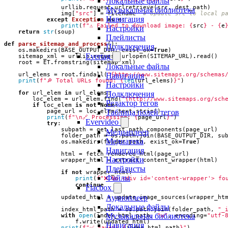
Локальные файлы
urllib
.
request
.
urlretrieve
(
src
,
dest_path
)
Музыкальная библиотека
img
[
"src"
]
=
filename
# Update src to local p
Навигация
except
Exception
as
e
:
print
(
f
"⚠️ Failed to download image: 
{
src
}
 - 
{
e
Настройки
return
str
(
soup
)
Плейлисты
def
parse_sitemap_and_process
():
Подключения
os
.
makedirs
(
BASE_OUTPUT_DIR
,
exist_ok
=
True
)
Evertag
sitemap_xml
=
urllib
.
request
.
urlopen
(
SITEMAP_URL
)
.
read
()
root
=
ET
.
fromstring
(
sitemap_xml
)
Локальные файлы
url_elems
=
root
.
findall
(
"{http://www.sitemaps.org/schemas
Навигация
print
(
f
"🔎 Total URLs found: 
{
len
(
url_elems
)
}
"
)
Настройки
for
url_elem
in
url_elems
:
Подключения
loc_elem
=
url_elem
.
find
(
"{http://www.sitemaps.org/sch
Редактор тегов
if
loc_elem
is
not
None
:
page_url
=
loc_elem
.
text
.
strip
()
Таблица полей тегов
print
(
f
"
\n
🔗 Processing: 
{
page_url
}
"
)
Evervideo
try
:
subpath
=
get_last_path_components
(
page_url
)
Медиаплеер
folder_path
=
os
.
path
.
join
(
BASE_OUTPUT_DIR
,
su
Медиатека
os
.
makedirs
(
folder_path
,
exist_ok
=
True
)
Навигация
html
=
fetch_rendered_html
(
page_url
)
Настройки
wrapper_html
=
extract_content_wrapper
(
html
)
Плейлисты
if
not
wrapper_html
:
Файлы
print
(
f
"❌ No <div id='content-wrapper'> fo
continue
Flacbox
Аудиоплеер
updated_html
=
update_image_sources
(
wrapper_ht
Локальные файлы
index_html_path
=
os
.
path
.
join
(
folder_path
,
"_
Музыкальная библиотека
with
open
(
index_html_path
,
"w"
,
encoding
=
"utf-
f
.
write
(
updated_html
)
Навигация
print
(
f
"✅ Saved: 
{
index_html_path
}
"
)