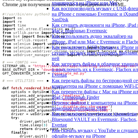
хранящуюся на iPhone или Mac
Chrome для получения полностью отрендеренного HTML.
Как воспроизводить музыку с USB-фле
на iPhone с помощью Evermusic и iXpand
#!/usr/bin/env python3
import
os
SanDisk
import
re
Как слушать аудиокниги на iPhone, iPad 
import
time
import
xml.etree.ElementTree
as
ET
Mac с помощью Evermusic
from
urllib.parse
import
urlparse
Как использовать аудио эквалайзер на
from
bs4
import
BeautifulSoup
import
urllib.request
iPhone, iPad или Mac с Evermusic и Flacb
from
selenium
import
webdriver
Как подключить USB-флешку к iPhone и
from
selenium.webdriver.chrome.options
import
Options
from
selenium.webdriver.chrome.service
import
Service
as
Chrom
слушать музыку или управлять файлами
from
webdriver_manager.chrome
import
ChromeDriverManager
ней
# === CONFIG ===
Как загрузить файлы в облачное храни
SITEMAP_URL
=
"https://www.everappz.com/blog-posts-sitemap.xml
и подключить их к Evermusic, Flacbox и
BASE_OUTPUT_DIR
=
"downloads"
GPT_CONVERTER_SCRIPT
=
"generate_md.py"
Evertag
Как передать файлы по беспроводной се
# === UTILITIES ===
компьютера на iPhone с помощью WiFi-D
def
fetch_rendered_html
(
url
):
Как перенести файлы с Mac на iPhone и
options
=
Options
()
options
.
add_argument
(
"--headless"
)
iPad с помощью Finder
options
.
add_argument
(
"--disable-gpu"
)
Перенос файлов с компьютера на iPhone
options
.
add_argument
(
"--no-sandbox"
)
options
.
add_argument
(
"--disable-dev-shm-usage"
)
помощью протокола SMB
options
.
add_argument
(
"--window-size=1920,1080"
)
Как подключить внутреннее хранилище
driver
=
webdriver
.
Chrome
(
service
=
ChromeService
(
ChromeDriv
try
:
Bluesound VAULT из Evermusic, Flacbox,
driver
.
get
(
url
)
Evertag
time
.
sleep
(
3
)
return
driver
.
page_source
Как скачать музыку с YouTube и слушат
finally
:
офлайн-музыку на iPhone
driver
.
quit
()