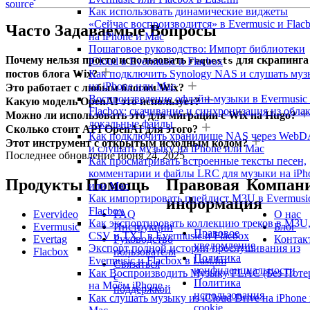
source
Как использовать динамические виджеты
«Сейчас воспроизводится» в Evermusic и Flac
Часто Задаваемые Вопросы
на iPhone и Mac
Пошаговое руководство: Импорт библиотеки
Почему нельзя просто использовать
для скрапинга
iCloud в Evermusic и Flacbox
requests
Как подключить Synology NAS и слушать муз
постов блога Wix?
на iPhone или Mac
Это работает с любым блогом Wix?
Воспроизведение офлайн-музыки в Evermusic
Какую модель OpenAI это использует?
Flacbox: скачивание и синхронизация из облак
Можно ли использовать это для миграции с Wix на Hugo?
локальные файлы
Сколько стоит API OpenAI для этого?
Как подключить хранилище NAS через Web
Этот инструмент с открытым исходным кодом?
и слушать музыку на iPhone или Mac
Последнее обновление
июня 24, 2025
Как просматривать встроенные тексты песен,
комментарии и файлы LRC для музыки на iPh
Продукты
Помощь
Правовая
Компан
или Mac
Как импортировать плейлист M3U в Evermusi
информация
Flacbox
Evervideo
FAQ
О нас
Как экспортировать коллекцию треков в M3U
Evermusic
Инструкции
Блог
Правовое
CSV и TXT в Evermusic и Flacbox
Evertag
Руководство
Контак
уведомление
Экспорт полной истории прослушивания из
Flacbox
пользователя
Политика
Evermusic и Flacbox в Last.fm
Связаться
конфиденциальности
Как Воспроизводить Музыку FLAC (Без Поте
с
Политика
на Моём iPhone
поддержкой
использования
Как слушать музыку из iCloud Drive на iPhone
cookie