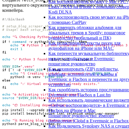
fetch_blog_posts.sh
Как воспроизводить музыку с Mac / PC /
виртуального окружения, установки зависимостей и запуска
Linux / NAS на iPhone с помощью серве
конвейера.
Kodi DLNA
Как воспроизводить свою музыку на iPh
с помощью CarPlay
# setup_blog_scraper.sh
Как изменить обложки альбомов для
# Usage: bash setup_blog_scraper.sh
локальных треков в Spotify: пошаговое
echo
"🔍 Checking Python installation..."
руководство (мобильный и ПК)
if
 ! 
command
 -v python3 
&
> /dev/null
;
then
Как редактировать тексты песен для
echo
"❌ Python 3 is not installed. Please install Python 3
аудиофайлов на iPhone или MAC
exit
1
fi
Как перенести музыкальную библиотек
между устройствами в Evermusic:
echo
"✅ Python 3 found: 
$(
python3 --version
)
"
пошаговое руководство
VENV_DIR
=
".venv"
Как архивировать (ZIP) плейлисты,
if
[
 ! -d 
"
$VENV_DIR
"
]
;
then
echo
"📁 Creating virtual environment in 
$VENV_DIR
..."
альбомы, исполнителей и жанры в
    python3 -m venv 
"
$VENV_DIR
"
Evermusic и Flacbox и перенести на друг
else
echo
"✅ Virtual environment already exists."
устройство
fi
Как скробблить историю прослушивани
Evermusic или Flacbox в Last.fm
echo
"⚙️ Activating virtual environment..."
source
"
$VENV_DIR
/bin/activate"
Как использовать динамические видже
«Сейчас воспроизводится» в Evermusic 
echo
"📦 Installing dependencies..."
Flacbox на iPhone и Mac
Пошаговое руководство: Импорт
библиотеки iCloud в Evermusic и Flacbox
echo
"🚀 Running blog sitemap parser..."
Как подключить Synology NAS и слуша