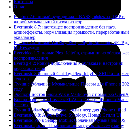
Контакты
О нас
Flacbox 7.6: новый аудиодвижок BASS, эффекты, DSP и
живой музыкальный визуализатор
Evermusic 8.7: настоящее воспроизведение без пауз,
аудиоэффекты, нормализация громкости, переработанный
эквалайзер
Flacbox 7.4: новый CarPlay, Plex, Jellyfin, Subsonic, SFTP д
Hi-Res-аудио
Evervideo 1.7: новые Plex, Jellyfin, стриминг из облака, же
воспроизведения
Evertag 4.2: новые подключения к облакам и настройки
редактора тегов
Evermusic 8.6: новый CarPlay, Plex, Jellyfin, SFTP и виджет
текстов
Лучшие Облачные Музыкальные Плееры для iPhone в 20
году
Экспорт постов блога Wix в Markdown с помощью OpenA
Воспроизведение Lossless FLAC и DSD на iPhone и Mac с
Flacbox
Лучший облачный музыкальный плеер для iPhone и iPad
Evermusic 6.8: Aliyun Drive, Synology, Новые Стили UI
Evermusic Pro в Setapp Mobile: Облачная Музыка для iOS
Evermusic достиг 11 миллионов загрузок по всему миру