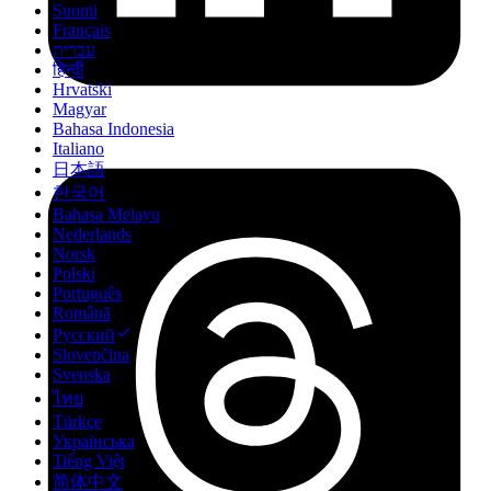
Suomi
Français
עברית
हिन्दी
Hrvatski
Magyar
Bahasa Indonesia
Italiano
日本語
한국어
Bahasa Melayu
Nederlands
Norsk
Polski
Português
Română
Русский
Slovenčina
Svenska
ไทย
Türkçe
Українська
Tiếng Việt
简体中文