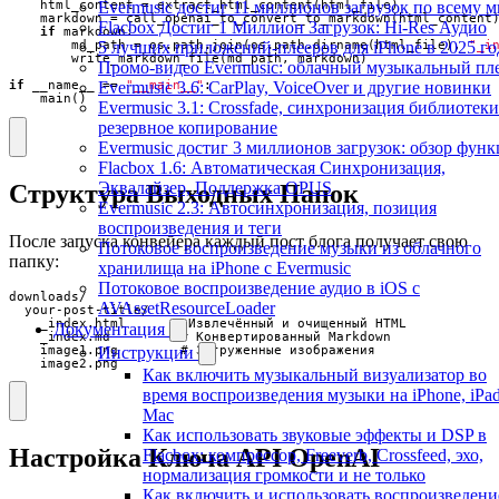
Evermusic достиг 11 миллионов загрузок по всему 
html_content
=
extract_html_content
(
html_file
)
markdown
=
call_openai_to_convert_to_markdown
(
html_content
Flacbox Достиг 1 Миллион Загрузок: Hi-Res Аудио
if
markdown
:
5 лучших приложений-плееров для iPhone в 2025 го
md_path
=
os
.
path
.
join
(
os
.
path
.
dirname
(
html_file
),
"_i
write_markdown_file
(
md_path
,
markdown
)
Промо-видео Evermusic: облачный музыкальный пл
Evermusic 3.6: CarPlay, VoiceOver и другие новинки
if
__name__
==
"__main__"
:
main
()
Evermusic 3.1: Crossfade, синхронизация библиотеки
резервное копирование
Evermusic достиг 3 миллионов загрузок: обзор фун
Flacbox 1.6: Автоматическая Синхронизация,
Эквалайзер, Поддержка OPUS
Структура Выходных Папок
Evermusic 2.3: Автосинхронизация, позиция
воспроизведения и теги
После запуска конвейера каждый пост блога получает свою
Потоковое воспроизведение музыки из облачного
папку:
хранилища на iPhone с Evermusic
Потоковое воспроизведение аудио в iOS с
downloads/

AVAssetResourceLoader
  your-post-title/

    _index.html      # Извлечённый и очищенный HTML

Документация
    _index.md         # Конвертированный Markdown

    image1.png        # Загруженные изображения

Инструкции
    image2.png
Как включить музыкальный визуализатор во
время воспроизведения музыки на iPhone, iPa
Mac
Как использовать звуковые эффекты и DSP в
Настройка Ключа API OpenAI
Flacbox: компрессор, Freeverb, Crossfeed, эхо,
нормализация громкости и не только
Как включить и использовать воспроизведени