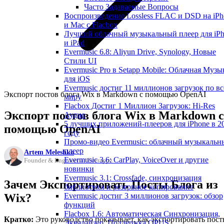
Часто Задаваемые Вопросы
Воспроизведение Lossless FLAC и DSD на iPh
и Mac с Flacbox
Лучший облачный музыкальный плеер для iP
и iPad
Evermusic 6.8: Aliyun Drive, Synology, Новые
Стили UI
Evermusic Pro в Setapp Mobile: Облачная Музы
для iOS
Evermusic достиг 11 миллионов загрузок по в
Экспорт постов блога Wix в Markdown с помощью OpenAI
миру
Flacbox Достиг 1 Миллион Загрузок: Hi-Res
Экспорт постов блога Wix в Markdown с
Аудио
5 лучших приложений-плееров для iPhone в 2
помощью OpenAI
году
Промо-видео Evermusic: облачный музыкальн
плеер
Artem Meleshko
Evermusic 3.6: CarPlay, VoiceOver и другие
Founder & Engineer at Everappz
новинки
Evermusic 3.1: Crossfade, синхронизация
Зачем Экспортировать Посты Блога из
библиотеки и резервное копирование
Wix?
Evermusic достиг 3 миллионов загрузок: обзор
функций
Flacbox 1.6: Автоматическая Синхронизация,
Кратко:
Это руководство показывает, как экспортировать пос
Эквалайзер, Поддержка OPUS