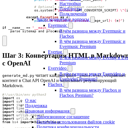
Настройки
# Optional: call markdown converter
Плейлисты
os
.
system
(
f
"python3 
{
GPT_CONVERTER_SCRIPT
}
\"
{
Подключения
except
Exception
as
e
:
Часто задаваемые вопросы
print
(
f
"❌ Failed to process 
{
page_url
}
: 
{
e
}
"
)
Evermusic
if
__name__
==
"__main__"
:
В чём разница между Evermusic и
parse_sitemap_and_process
()
Flacbox
В чём разница между Evermusic и
Evermusic Premium
Evertag
Шаг 3: Конвертация HTML в Markdow
В чём разница между Evertag и Eve
с OpenAI
Premium
Evervideo
В чём разница между Evervideo и
читает каждый файл
, отправляет
generate_md.py
_index.html
Evervideo Premium?
контент в Chat API OpenAI и записывает результирующий
Flacbox
Markdown.
В чём разница между Flacbox и
Flacbox Premium?
#!/usr/bin/env python3
import
os
О нас
import
sys
Поддержка
import
json
import
time
Правовая информация
import
random
import
urllib.request
Лицензионное соглашение
import
urllib.error
Политика использования файлов cookie
from
bs4
import
BeautifulSoup
Политика конфиденциальности