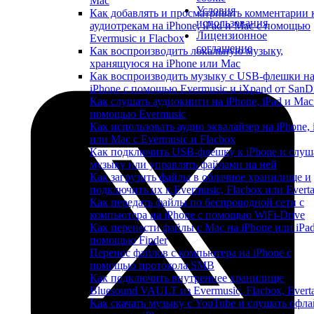
Mac
Условия
Как добавлять и просматривать комментарии 
использования
аудиотрекам на iPhone, iPad и Mac с помощью
Лицензионное
Evermusic и Flacbox
соглашение
Как воспроизводить локальную музыку,
хранящуюся на iPhone или Mac
Как воспроизводить музыку с USB-флешки н
iPhone с помощью Evermusic и iXpand от SanD
Как слушать аудиокниги на iPhone, iPad и Mac
помощью Evermusic
Как использовать аудио эквалайзер на iPhone, 
или Mac с Evermusic и Flacbox
Как подключить USB-флешку к iPhone и слуш
музыку или управлять файлами на ней
Как загрузить файлы в облачное хранилище и
подключить их к Evermusic, Flacbox или Evert
Как передать файлы по беспроводной сети с
компьютера на iPhone с помощью WiFi-Drive
Как перенести файлы с Mac на iPhone или iPad
помощью Finder
Перенос файлов с компьютера на iPhone с
помощью протокола SMB
Как подключить внутреннее хранилище
Bluesound VAULT из Evermusic, Flacbox, Evert
Как скачать музыку с YouTube и слушать офла