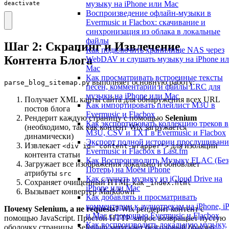
музыку на iPhone или Mac
deactivate
Воспроизведение офлайн-музыки в
Evermusic и Flacbox: скачивание и
синхронизация из облака в локальные
файлы
Шаг 2: Скрапинг и Извлечение
Как подключить хранилище NAS через
Контента Блога
WebDAV и слушать музыку на iPhone и
Mac
Как просматривать встроенные тексты
выполняет основную работу:
parse_blog_sitemap.py
песен, комментарии и файлы LRC для
музыки на iPhone или Mac
Получает XML карты сайта для обнаружения всех URL
Как импортировать плейлист M3U в
постов блога
Evermusic и Flacbox
Рендерит каждую страницу с помощью
Selenium
Как экспортировать коллекцию треков в
(необходимо, так как контент Wix загружается
M3U, CSV и TXT в Evermusic и Flacbox
динамически)
Экспорт полной истории прослушивани
Извлекает
для изоляции
<div id="content-wrapper">
Evermusic и Flacbox в Last.fm
контента статьи
Как Воспроизводить Музыку FLAC (Без
Загружает все изображения локально и обновляет
Потерь) на Моём iPhone
атрибуты
src
Как слушать музыку из iCloud Drive на
Сохраняет очищенный HTML как
_index.html
iPhone или Mac
Вызывает конвертер Markdown
Как добавлять и просматривать
комментарии к аудиотрекам на iPhone, i
Почему Selenium, а не requests?
Wix рендерит контент с
и Mac с помощью Evermusic и Flacbox
помощью JavaScript. Простой HTTP-запрос возвращает пустую
Как воспроизводить локальную музыку,
оболочку страницы. Selenium запускает безголовый браузер