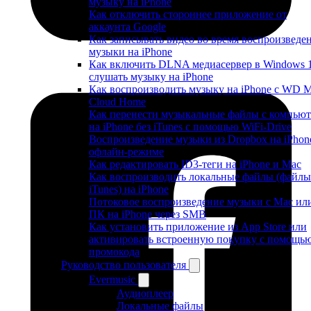
музыку на iPhone
Как отключить стороннее приложение от
аккаунта Google
Как записывать видео во время воспроизведе
музыки на iPhone
Как включить DLNA медиасервер в Windows 
слушать музыку на iPhone
Как воспроизводить музыку на iPhone с WD 
Cloud Home
Как перенести музыкальные файлы с компьют
на iPhone без iTunes с помощью WiFi-Drive
Воспроизведение музыки из Dropbox на iPhon
офлайн-режиме
Как редактировать ID3-теги на iPhone и Mac
Как воспроизводить локальные файлы (файлы
iTunes) на iPhone
Потоковое воспроизведение музыки с Mac ил
ПК на iPhone через SMB
Как установить приложение из App Store или
активировать встроенную покупку с помощь
промокода
Руководство пользователя
Evermusic
Аудиоплеер
Локальные файлы