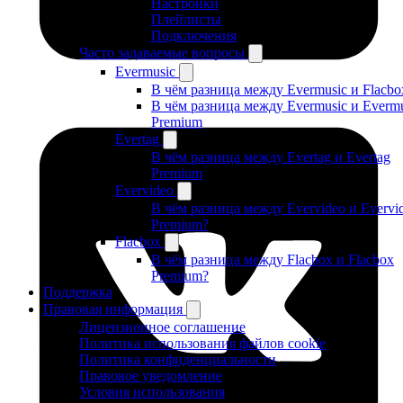
Настройки
Плейлисты
Подключения
Часто задаваемые вопросы
Evermusic
В чём разница между Evermusic и Flacbo
В чём разница между Evermusic и Evermu
Premium
Evertag
В чём разница между Evertag и Evertag
Premium
Evervideo
В чём разница между Evervideo и Evervi
Premium?
Flacbox
В чём разница между Flacbox и Flacbox
Premium?
Поддержка
Правовая информация
Лицензионное соглашение
Политика использования файлов cookie
Политика конфиденциальности
Правовое уведомление
Условия использования