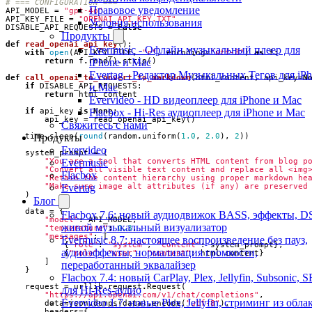
# === CONFIGURATION ===
Правовое уведомление
API_MODEL
=
"gpt-4o"
API_KEY_FILE
=
"OPENAI_API_KEY.TXT"
Условия использования
DISABLE_API_REQUESTS
=
False
Продукты
def
read_openai_api_key
():
Evermusic - Офлайн музыкальный плеер для
with
open
(
API_KEY_FILE
,
"r"
,
encoding
=
"utf-8"
)
as
f
:
iPhone и Mac
return
f
.
read
()
.
strip
()
Evertag - Редактор Музыкальных Тегов для iP
def
call_openai_to_convert_to_markdown
(
html_content
,
api_key
=
N
и Mac
if
DISABLE_API_REQUESTS
:
return
html_content
Evervideo - HD видеоплеер для iPhone и Mac
Flacbox - Hi-Res аудиоплеер для iPhone и Mac
if
api_key
is
None
:
api_key
=
read_openai_api_key
()
Свяжитесь с нами
Продукты
time
.
sleep
(
round
(
random
.
uniform
(
1.0
,
2.0
),
2
))
Evervideo
system_prompt
=
(
Evermusic
"You are a tool that converts HTML content from blog p
"Convert all visible text content and replace all <img
Flacbox
"Retain the content hierarchy using proper markdown he
Evertag
"Make sure image alt attributes (if any) are preserved
)
Блог
data
=
{
Flacbox 7.6: новый аудиодвижок BASS, эффекты, D
"model"
:
API_MODEL
,
живой музыкальный визуализатор
"temperature"
:
0.3
,
"messages"
:
[
Evermusic 8.7: настоящее воспроизведение без пауз,
{
"role"
:
"system"
,
"content"
:
system_prompt
},
аудиоэффекты, нормализация громкости,
{
"role"
:
"user"
,
"content"
:
html_content
}
]
переработанный эквалайзер
}
Flacbox 7.4: новый CarPlay, Plex, Jellyfin, Subsonic, 
request
=
urllib
.
request
.
Request
(
для Hi-Res-аудио
"https://api.openai.com/v1/chat/completions"
,
Evervideo 1.7: новые Plex, Jellyfin, стриминг из облак
data
=
json
.
dumps
(
data
)
.
encode
(
"utf-8"
),
headers
=
{