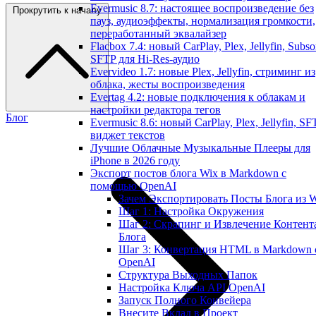
Evermusic 8.7: настоящее воспроизведение без
Прокрутить к началу
пауз, аудиоэффекты, нормализация громкости,
переработанный эквалайзер
Flacbox 7.4: новый CarPlay, Plex, Jellyfin, Subso
SFTP для Hi-Res-аудио
Evervideo 1.7: новые Plex, Jellyfin, стриминг из
облака, жесты воспроизведения
Evertag 4.2: новые подключения к облакам и
настройки редактора тегов
Блог
Evermusic 8.6: новый CarPlay, Plex, Jellyfin, SF
виджет текстов
Лучшие Облачные Музыкальные Плееры для
iPhone в 2026 году
Экспорт постов блога Wix в Markdown с
помощью OpenAI
Зачем Экспортировать Посты Блога из 
Шаг 1: Настройка Окружения
Шаг 2: Скрапинг и Извлечение Контент
Блога
Шаг 3: Конвертация HTML в Markdown 
OpenAI
Структура Выходных Папок
Настройка Ключа API OpenAI
Запуск Полного Конвейера
Внесите Вклад в Проект