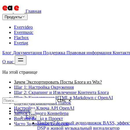
Главная
Продукты
Evervideo
Evermusic
Flacbox
Evertag
Блог
Документация
Поддержка
Правовая информация
Контакт
О нас
На этой странице
Зачем Экспортировать Посты Блога из Wix?
Шаг 1: Настройка Окружения
Шаг 2: Скрапинг и Извлечение Контента Блога
Шаг 3: Конвертация HTML в Markdown с OpenAI
CTRL K
Структура Выходных Папок
Настройка Ключа API OpenAI
Главная
Запуск Полного Конвейера
Блог
Внесите Вклад в Проект
Flacbox 7.6: новый аудиодвижок BASS, эффек
Часто Задаваемые Вопросы
DSP и живой музыкальный визуализатор