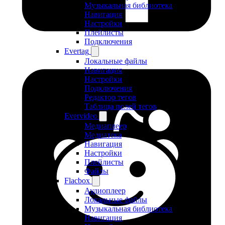
Музыкальная библиотека
Навигация
Настройки
Плейлисты
Подключения
Evertag
Локальные файлы
Навигация
Настройки
Подключения
Редактор тегов
Таблица полей тегов
Evervideo
Медиаплеер
Медиатека
Навигация
Настройки
Плейлисты
Файлы
Flacbox
Аудиоплеер
Локальные файлы
Музыкальная библиотека
Навигация