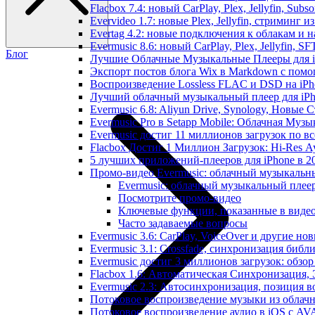
Flacbox 7.4: новый CarPlay, Plex, Jellyfin, Sub
Evervideo 1.7: новые Plex, Jellyfin, стриминг 
Evertag 4.2: новые подключения к облакам и н
Evermusic 8.6: новый CarPlay, Plex, Jellyfin, S
Блог
Лучшие Облачные Музыкальные Плееры для iP
Экспорт постов блога Wix в Markdown с пом
Воспроизведение Lossless FLAC и DSD на iPho
Лучший облачный музыкальный плеер для iPh
Evermusic 6.8: Aliyun Drive, Synology, Новые 
Evermusic Pro в Setapp Mobile: Облачная Музы
Evermusic достиг 11 миллионов загрузок по в
Flacbox Достиг 1 Миллион Загрузок: Hi-Res А
5 лучших приложений-плееров для iPhone в 2
Промо-видео Evermusic: облачный музыкальн
Evermusic: облачный музыкальный плеер 
Посмотрите промо-видео
Ключевые функции, показанные в виде
Часто задаваемые вопросы
Evermusic 3.6: CarPlay, VoiceOver и другие но
Evermusic 3.1: Crossfade, синхронизация библ
Evermusic достиг 3 миллионов загрузок: обзо
Flacbox 1.6: Автоматическая Синхронизация
Evermusic 2.3: Автосинхронизация, позиция в
Потоковое воспроизведение музыки из облачн
Потоковое воспроизведение аудио в iOS с AVA