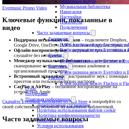
Локальные файлы
Музыкальная библиотека
Evermusic Promo Video
Навигация
Настройки
Ключевые функции, показанные в
Плейлисты
видео
Подключения
Часто задаваемые вопросы
Evermusic
Поддержка нескольких облаков
– подключите Dropbox,
В чём разница между Evermusic и 
Google Drive, OneDrive, MEGA и более 8 других сервисов
В чём разница между Evermusic и 
Офлайн-воспроизведение
– загружайте треки из облака 
Evertag
слушайте без интернета
Менеджер музыкальной библиотеки
– автоматическое
В чём разница между Evertag и Eve
сканирование метаданных, обложки альбомов и
Evervideo
организованный просмотр
В чём разница между Evervideo и 
Встроенный эквалайзер
– настраивайте звук с помощью
Flacbox
пресетов или пользовательских настроек
В чём разница между Flacbox и Fl
CarPlay и AirPlay
– бесшовное воспроизведение на
О нас
устройствах Apple
Поддержка
Правовая информация
Скачайте Evermusic бесплатно из App Store
и попробуйте со
Лицензионное соглашение
своей собственной облачной музыкальной библиотекой.
Политика использования файлов cookie
Политика конфиденциальности
Часто задаваемые вопросы
Правовое уведомление
Условия использования