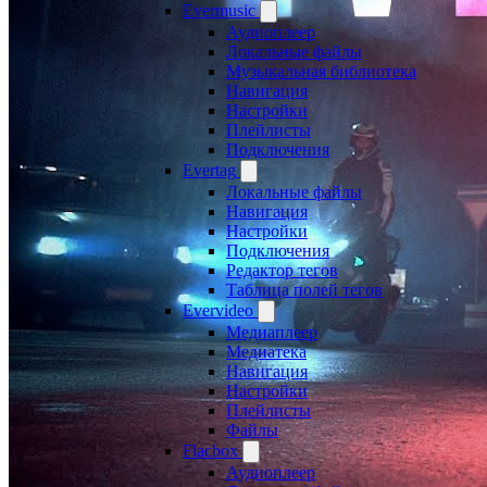
Evermusic
Аудиоплеер
Локальные файлы
Музыкальная библиотека
Навигация
Настройки
Плейлисты
Подключения
Evertag
Локальные файлы
Навигация
Настройки
Подключения
Редактор тегов
Таблица полей тегов
Evervideo
Медиаплеер
Медиатека
Навигация
Настройки
Плейлисты
Файлы
Flacbox
Аудиоплеер