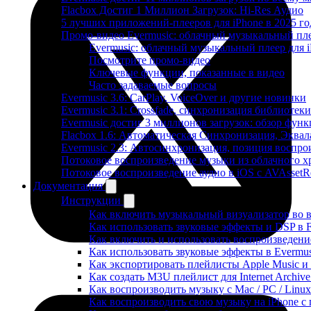
Flacbox Достиг 1 Миллион Загрузок: Hi-Res Аудио
5 лучших приложений-плееров для iPhone в 2025 го
Промо-видео Evermusic: облачный музыкальный пл
Evermusic: облачный музыкальный плеер для i
Посмотрите промо-видео
Ключевые функции, показанные в видео
Часто задаваемые вопросы
Evermusic 3.6: CarPlay, VoiceOver и другие новинки
Evermusic 3.1: Crossfade, синхронизация библиотек
Evermusic достиг 3 миллионов загрузок: обзор фун
Flacbox 1.6: Автоматическая Синхронизация, Эква
Evermusic 2.3: Автосинхронизация, позиция воспро
Потоковое воспроизведение музыки из облачного хр
Потоковое воспроизведение аудио в iOS с AVAssetR
Документация
Инструкции
Как включить музыкальный визуализатор во в
Как использовать звуковые эффекты и DSP в Fl
Как включить и использовать воспроизведение
Как использовать звуковые эффекты в Evermus
Как экспортировать плейлисты Apple Music и 
Как создать M3U плейлист для Internet Archive
Как воспроизводить музыку с Mac / PC / Lin
Как воспроизводить свою музыку на iPhone с