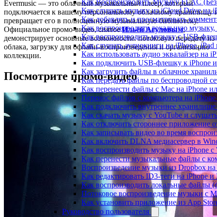
Как Воспроизводить Музыку FLAC (Без 
Evermusic — это облачный музыкальный плеер, который
Как слушать музыку из iCloud Drive на 
подключается к вашему персональному облачному хранилищу 
Как добавлять и просматривать коммента
превращает его в полноценную музыкальную библиотеку.
Как воспроизводить локальную музыку,
Официальное промо-видео, снятое
Ильёй Агуловым
,
Как воспроизводить музыку с USB-флешк
демонстрирует основные возможности: потоковую передачу из
Как слушать аудиокниги на iPhone, iPad
облака, загрузку для офлайн-воспроизведения и организацию
Как использовать аудио эквалайзер на iP
коллекции.
Как подключить USB-флешку к iPhone и
Как загрузить файлы в облачное хранили
Посмотрите промо-видео
Как передать файлы по беспроводной се
Как перенести файлы с Mac на iPhone ил
Перенос файлов с компьютера на iPhon
Как подключить внутреннее хранилище B
Как скачать музыку с YouTube и слушат
Как отключить стороннее приложение от
Как записывать видео во время воспрои
Как включить DLNA медиасервер в Wind
Как воспроизводить музыку на iPhone 
Как перенести музыкальные файлы с ком
Воспроизведение музыки из Dropbox на
Как редактировать ID3-теги на iPhone и
Как воспроизводить локальные файлы (ф
Потоковое воспроизведение музыки с M
Как установить приложение из App Sto
Руководство пользователя