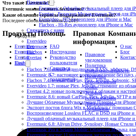
Продукты
Что такое Evermusic?
Evermusic - Офлайн музыкальный плеер для i
Evermusic можно скачать бесплатно?
Evertag - Редактор Музыкальных Тегов для iP
Какие облачные сервисы поддерживает Evermusic?
Evervideo - HD видеоплеер для iPhone и Mac
Последнее обновление
июля 2, 2019
Flacbox - Hi-Res аудиоплеер для iPhone и Mac
Свяжитесь с нами
Продукты
Помощь
Правовая
Компан
Продукты
информация
Evervideo
Evervideo
FAQ
О нас
Evermusic
Evermusic
Инструкции
Блог
Flacbox
Правовое
Evertag
Руководство
Контак
Evertag
уведомление
Flacbox
пользователя
Блог
Политика
Связаться
Flacbox 7.6: новый аудиодвижок BASS, эффекты, D
конфиденциальности
с
Evermusic 8.7: настоящее воспроизведение без пауз
Политика
поддержкой
Flacbox 7.4: новый CarPlay, Plex, Jellyfin, Subsonic,
использования
Evervideo 1.7: новые Plex, Jellyfin, стриминг из об
cookie
Evertag 4.2: новые подключения к облакам и настро
Условия
Evermusic 8.6: новый CarPlay, Plex, Jellyfin, SFTP и 
использования
Лучшие Облачные Музыкальные Плееры для iPhone 
Лицензионное
Экспорт постов блога Wix в Markdown с помощью 
соглашение
Воспроизведение Lossless FLAC и DSD на iPhone и 
Лучший облачный музыкальный плеер для iPhone и 
Evermusic 6.8: Aliyun Drive, Synology, Новые Стили 
Evermusic Pro в Setapp Mobile: Облачная Музыка для
Evermusic достиг 11 миллионов загрузок по всему 