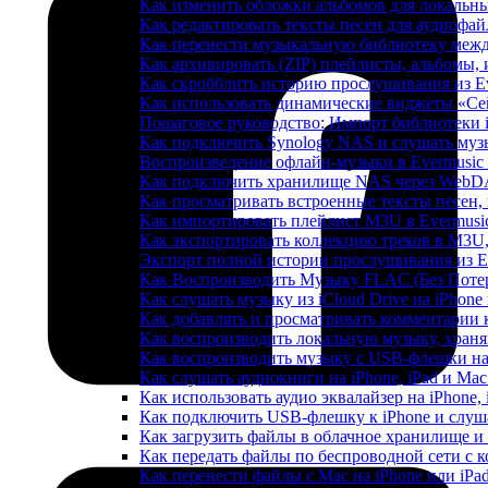
Как изменить обложки альбомов для локальны
Как редактировать тексты песен для аудиофа
Как перенести музыкальную библиотеку между
Как архивировать (ZIP) плейлисты, альбомы, 
Как скробблить историю прослушивания из Eve
Как использовать динамические виджеты «Сейч
Пошаговое руководство: Импорт библиотеки iC
Как подключить Synology NAS и слушать муз
Воспроизведение офлайн-музыки в Evermusic 
Как подключить хранилище NAS через WebDA
Как просматривать встроенные тексты песен,
Как импортировать плейлист M3U в Evermusic
Как экспортировать коллекцию треков в M3U,
Экспорт полной истории прослушивания из Eve
Как Воспроизводить Музыку FLAC (Без Потер
Как слушать музыку из iCloud Drive на iPhone
Как добавлять и просматривать комментарии к
Как воспроизводить локальную музыку, храня
Как воспроизводить музыку с USB-флешки на 
Как слушать аудиокниги на iPhone, iPad и Ma
Как использовать аудио эквалайзер на iPhone, 
Как подключить USB-флешку к iPhone и слуш
Как загрузить файлы в облачное хранилище и 
Как передать файлы по беспроводной сети с к
Как перенести файлы с Mac на iPhone или iPa