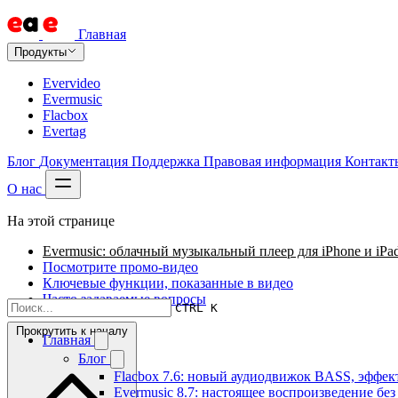
Главная
Продукты
Evervideo
Evermusic
Flacbox
Evertag
Блог
Документация
Поддержка
Правовая информация
Контакт
О нас
На этой странице
Evermusic: облачный музыкальный плеер для iPhone и iPa
Посмотрите промо-видео
Ключевые функции, показанные в видео
Часто задаваемые вопросы
CTRL K
Прокрутить к началу
Главная
Блог
Flacbox 7.6: новый аудиодвижок BASS, эффе
Evermusic 8.7: настоящее воспроизведение бе