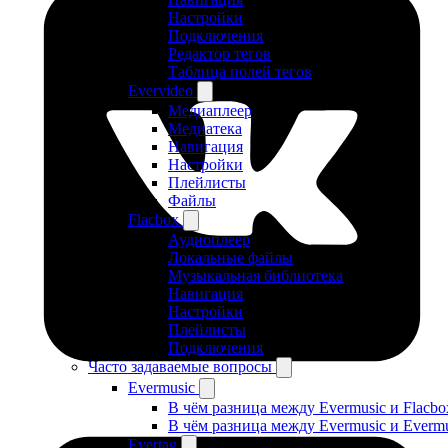
Настройки
Подключения
Редактор тегов
Таблица полей тегов
Evervideo
Медиаплеер
Медиатека
Навигация
Настройки
Плейлисты
Файлы
Flacbox
Аудиоплеер
Локальные файлы
Музыкальная библиотека
Навигация
Настройки
Плейлисты
Подключения
Часто задаваемые вопросы
Evermusic
В чём разница между Evermusic и Flacbo
В чём разница между Evermusic и Everm
Evertag