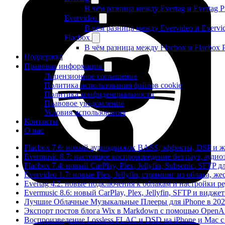
В чём разница между Evertag и Evertag 
Evervideo
В чём разница между Evervideo и Evervi
Flacbox
В чём разница между Flacbox и Flacbox 
Поддержка
Правовая информация
Лицензионное соглашение
Политика использования файлов cookie
Политика конфиденциальности
Правовое уведомление
Условия использования
Контакты
О нас
Flacbox 7.6: новый аудиодвижок BASS, эффекты, DSP и 
Evermusic 8.7: настоящее воспроизведение без пауз, ауд
Flacbox 7.4: новый CarPlay, Plex, Jellyfin, Subsonic, SFTP 
Evervideo 1.7: новые Plex, Jellyfin, стриминг из облака, 
Evertag 4.2: новые подключения к облакам и настройки ре
Evermusic 8.6: новый CarPlay, Plex, Jellyfin, SFTP и видже
Лучшие Облачные Музыкальные Плееры для iPhone в 202
Экспорт постов блога Wix в Markdown с помощью OpenA
Воспроизведение Lossless FLAC и DSD на iPhone и Mac с