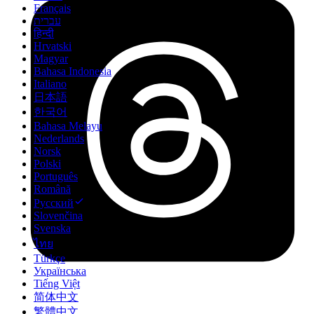
Français
עברית
हिन्दी
Hrvatski
Magyar
Bahasa Indonesia
Italiano
日本語
한국어
Bahasa Melayu
Nederlands
Norsk
Polski
Português
Română
Русский
Slovenčina
Svenska
ไทย
Türkçe
Українська
Tiếng Việt
简体中文
繁體中文