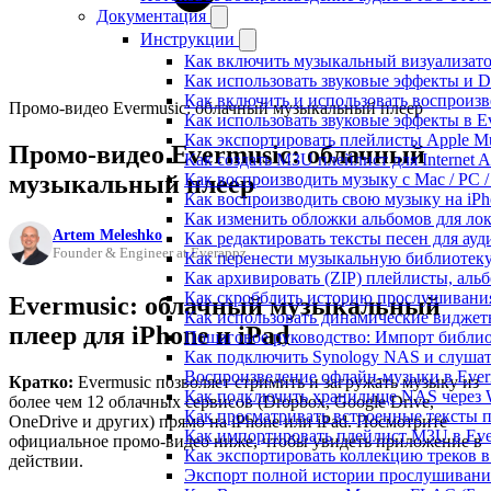
Документация
Инструкции
Как включить музыкальный визуализатор
Как использовать звуковые эффекты и DSP
Как включить и использовать воспроизве
Промо-видео Evermusic: облачный музыкальный плеер
Как использовать звуковые эффекты в E
Как экспортировать плейлисты Apple Mu
Промо-видео Evermusic: облачный
Как создать M3U плейлист для Internet A
музыкальный плеер
Как воспроизводить музыку с Mac / PC 
Как воспроизводить свою музыку на iPh
Как изменить обложки альбомов для лок
Artem Meleshko
Как редактировать тексты песен для ау
Founder & Engineer at Everappz
Как перенести музыкальную библиотеку
Как архивировать (ZIP) плейлисты, альб
Как скробблить историю прослушивания 
Evermusic: облачный музыкальный
Как использовать динамические виджеты
плеер для iPhone и iPad
Пошаговое руководство: Импорт библиот
Как подключить Synology NAS и слушат
Воспроизведение офлайн-музыки в Everm
Кратко:
Evermusic позволяет стримить и загружать музыку из
Как подключить хранилище NAS через 
более чем 12 облачных сервисов (Dropbox, Google Drive,
Как просматривать встроенные тексты 
OneDrive и других) прямо на iPhone или iPad. Посмотрите
Как импортировать плейлист M3U в Ever
официальное промо-видео ниже, чтобы увидеть приложение в
Как экспортировать коллекцию треков в
действии.
Экспорт полной истории прослушивания 