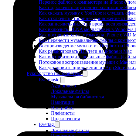
Перенос файлов с компьютера на iPhone с п
Как подключить внутреннее хранилище Blueso
Как скачать музыку с YouTube и слушать офла
Как отключить стороннее приложение от акка
Как записывать видео во время воспроизведе
Как включить DLNA медиасервер в Windows 1
Как воспроизводить музыку на iPhone с WD 
Как перенести музыкальные файлы с компьютер
Воспроизведение музыки из Dropbox на iPhon
Как редактировать ID3-теги на iPhone и Mac
Как воспроизводить локальные файлы (файлы i
Потоковое воспроизведение музыки с Mac ил
Как установить приложение из App Store ил
Руководство пользователя
Evermusic
Аудиоплеер
Локальные файлы
Музыкальная библиотека
Навигация
Настройки
Плейлисты
Подключения
Evertag
Локальные файлы
Навигация